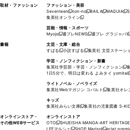
い
し
い
い
ド
ン
ド
ン
取材・ファッション
ファッション・美容
開
く
開
ウ
い
ウ
ウ
ウ
ド
ウ
ド
Seventeen
non-no
BAILA
MAQUIA
S
く
く
新
新
新
新
ィ
ウ
ィ
ィ
で
ウ
で
ウ
集英社オンライン
し
新
し
し
し
ン
ィ
ン
ン
開
で
開
で
い
し
い
い
い
ド
ン
ド
ド
芸能・情報・スポーツ
く
開
く
開
ウ
い
ウ
ウ
ウ
ウ
ド
ウ
ウ
Myojo
週プレNEWS
週プレ グラジャパ!
く
く
新
新
新
ィ
ウ
ィ
ィ
ィ
で
ウ
で
で
し
し
ン
ィ
ン
ン
ン
書籍
文芸・文庫・総合
開
で
開
開
い
い
ド
ン
ド
ド
ド
すばる
小説すばる
集英社 文芸ステーシ
く
開
く
く
新
新
ウ
ウ
ウ
ド
ウ
ウ
ウ
く
し
し
ィ
ィ
学芸・ノンフィクション・新書
で
ウ
で
で
で
い
い
ン
ン
集英社学芸部 - 学芸・ノンフィクション
開
で
開
開
開
新
ウ
ウ
ド
ド
1日5分で、明日は変わる よみタイ yomitai
く
開
く
く
く
し
新
ィ
ィ
ウ
ウ
く
い
ン
ン
ライトノベル・ノベライズ
で
で
ウ
ド
ド
集英社Webマガジン コバルト
集英社オレ
開
開
新
ィ
ウ
ウ
く
く
し
ン
キッズ
で
で
い
ド
集英社みらい文庫
集英社の児童図書 S-KID
開
開
新
ウ
ウ
く
く
し
ィ
オンラインストア・
オンラインストア
で
い
ン
その他WEBサービス
OTO
SHUEISHA MANGA-ART HERITAGE
開
新
ウ
ド
LEEマルシェ
SHOP Marisol
eclat prem
く
し
新
新