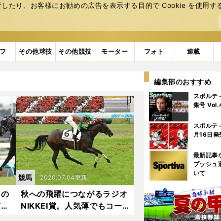
たり、お客様にお勧めの広告を表⽰する⽬的で Cookie を使⽤す
フ
その他球技
その他競技
モーター
フォト
連載
編集部のおすすめ
スポルテ
集号 Vol
スポルテ
月16日発
最新記事
プッシュ
いて
競馬
2020.07.04更新
トの
秋への飛躍につながるラジオ
信
NIKKEI賞。人気薄でもコー
ス実績馬で勝負