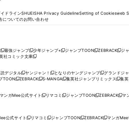
プ
ガイドライン
SHUEISHA Privacy Guideline
Setting of Cookies
web 
告についてのお問い合わせ
プ
最強ジャンプ
少年ジャンプ+
ジャンプTOON
ZEBRACK
ジ
新
新
新
新
新
英社コミック文庫
し
新
し
し
し
し
い
い
し
い
い
い
ウ
ウ
い
ウ
ウ
ウ
購読デジタル
ヤンジャン！
となりのヤングジャンプ
グランドジ
新
新
新
ィ
ィ
ウ
ィ
ィ
ィ
プTOON
ZEBRACK
S-MANGA
集英社ジャンプリミックス
集英
新
し
新
し
新
し
新
ン
ン
ィ
ン
ン
ン
し
い
し
い
し
い
し
ド
ド
ン
ド
ド
ド
い
ウ
い
ウ
い
ウ
い
ウ
ウ
ド
ウ
ウ
ウ
マンガMee公式サイト
リマコミ
ジャンプTOON
ZEBRACK
マン
新
新
新
新
ウ
ィ
ウ
ィ
ウ
ィ
ウ
で
で
ウ
で
で
で
し
し
し
し
し
ィ
ン
ィ
ン
ィ
ン
ィ
開
開
で
開
開
開
い
い
い
い
い
ン
ド
ン
ド
ン
ド
ン
く
く
開
く
く
く
ウ
ウ
ウ
ウ
ウ
ド
ウ
ド
ウ
ド
ウ
ド
ee公式サイト
リマコミ
ジャンプTOON
ZEBRACK
マンガMeet
く
新
新
新
新
ィ
ィ
ィ
ィ
ィ
ウ
で
ウ
で
ウ
で
ウ
し
し
し
し
ン
ン
ン
ン
ン
で
開
で
開
で
開
で