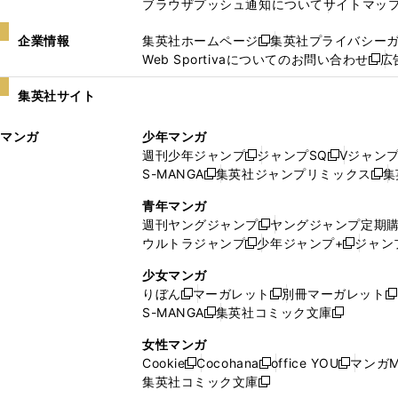
ブラウザプッシュ通知について
サイトマッ
企業情報
集英社ホームページ
集英社プライバシー
新
Web Sportivaについてのお問い合わせ
広
し
新
い
し
集英社サイト
ウ
い
ィ
ウ
マンガ
少年マンガ
ン
ィ
週刊少年ジャンプ
ジャンプSQ
Vジャン
ド
ン
新
新
S-MANGA
集英社ジャンプリミックス
集
ウ
ド
新
し
し
新
で
ウ
し
い
い
し
青年マンガ
開
で
い
ウ
ウ
い
週刊ヤングジャンプ
ヤングジャンプ定期
新
く
開
ウ
ィ
ィ
ウ
ウルトラジャンプ
少年ジャンプ+
ジャン
新
し
新
く
ィ
ン
ン
ィ
し
い
し
ン
ド
ド
ン
少女マンガ
い
ウ
い
ド
ウ
ウ
ド
りぼん
マーガレット
別冊マーガレット
新
新
新
ウ
ィ
ウ
ウ
で
で
ウ
S-MANGA
集英社コミック文庫
し
新
し
新
ィ
ン
ィ
で
開
開
で
い
し
い
し
ン
ド
ン
女性マンガ
開
く
く
開
ウ
い
ウ
い
ド
ウ
ド
Cookie
Cocohana
office YOU
マンガM
く
く
新
新
新
ィ
ウ
ィ
ウ
ウ
で
ウ
集英社コミック文庫
し
新
し
し
ン
ィ
ン
ィ
で
開
で