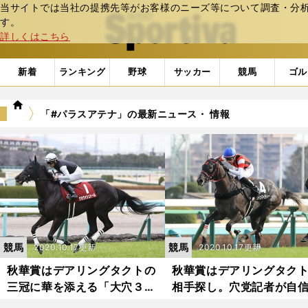
当サイトでは当社の提携先等がお客様のニーズ等について調査・分析し
web Sportiva (webスポルティーバ)
す。
詳しくはこちら
新着
ランキング
野球
サッカー
競馬
ゴル
we
「#パラスアテナ」の最新ニュース・ 情報
b
ス
ポ
ル
テ
ィ
ー
バ
競馬
競馬
2020.10.17更新
2020.10.17更新
秋華賞はデアリングタクトの
秋華賞はデアリングタク
三冠に華を添える「大穴３
相手探し。穴党記者が自
頭」で好配狙い
満々で推す３頭