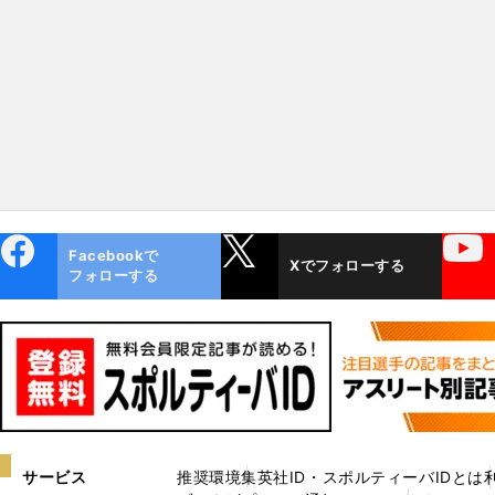
ebo
X
YouTube
Facebookで
Xでフォローする
ok
フォローする
サービス
推奨環境
集英社ID・スポルティーバIDとは