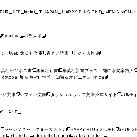
い
い
い
い
ド
ド
ド
ド
ド
開
く
開
く
開
く
開
ウ
ウ
ウ
ウ
ウ
ウ
ウ
ウ
ウ
PUR
LEE
eclat
T JAPAN
HAPPY PLUS ONE
MEN'S NON-
く
く
く
く
新
新
新
新
新
ィ
ィ
ィ
ィ
で
で
で
で
で
し
し
し
し
し
ン
ン
ン
ン
開
開
開
開
開
い
い
い
い
い
ド
ド
ド
ド
く
く
く
く
く
ウ
ウ
ウ
ウ
ウ
ウ
ウ
ウ
ウ
Sportiva
パラスポ
新
新
ィ
ィ
ィ
ィ
ィ
で
で
で
で
し
し
し
ン
ン
ン
ン
ン
開
開
開
開
い
い
い
ド
ド
ド
ド
ド
ョン
web 集英社文庫
青春と読書
アジア人物史
く
く
く
く
新
新
新
新
ウ
ウ
ウ
ウ
ウ
ウ
ウ
ウ
し
し
し
し
ィ
ィ
ィ
で
で
で
で
で
い
い
い
い
ン
ン
ン
集英社ビジネス書
集英社新書
集英社新書プラス - 知の水先案内人
開
開
開
開
開
新
新
新
ウ
ウ
ウ
ウ
ド
ド
ド
kotoba
e!集英社
情報・知識＆オピニオン imidas
く
く
く
く
く
新
し
新
し
新
ィ
ィ
ィ
ィ
ウ
ウ
ウ
し
し
い
し
い
し
ン
ン
ン
ン
で
で
で
い
い
ウ
い
ウ
い
ド
ド
ド
ド
ンジ文庫
シフォン文庫
ダッシュエックス文庫公式サイト
JUMP 
開
開
開
新
新
新
ウ
ウ
ィ
ウ
ィ
ウ
ウ
ウ
ウ
ウ
く
く
く
し
し
し
ィ
ィ
ン
ィ
ン
ィ
で
で
で
で
い
い
い
ン
ン
ド
ン
ド
ン
S.LAND
開
開
開
開
新
ウ
ウ
ウ
ド
ド
ウ
ド
ウ
ド
く
く
く
く
し
ィ
ィ
ィ
ウ
ウ
で
ウ
で
ウ
い
ン
ン
ン
ジャンプキャラクターズストア
HAPPY PLUS STORE
SHUEIS
で
で
開
で
開
で
新
新
新
ウ
ド
ド
ド
ium
mirabella
mirabella homme
zakka market
開
開
く
開
く
開
し
新
新
新
し
新
し