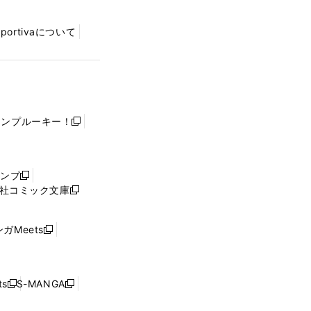
Sportivaについて
ャンプルーキー！
新
し
い
ウ
ャンプ
新
ィ
社コミック文庫
し
新
ン
い
し
ド
ウ
い
ウ
ガMeets
新
ィ
ウ
で
し
ン
ィ
開
い
ド
ン
く
ウ
ウ
ド
s
S-MANGA
新
新
ィ
で
ウ
し
し
ン
開
で