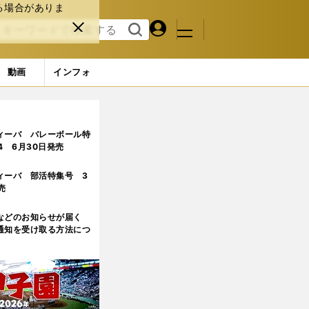
る場合がありま
マイペ
閉じ
検索
メニュ
ー
る
す
ジ
る
動画
インフォ
ィーバ バレーボール特
.4 6月30日発売
ィーバ 部活特集号 3
売
などのお知らせが届く
通知を受け取る方法につ