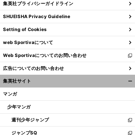
集英社プライバシーガイドライン
い
る
ウ
SHUEISHA Privacy Guideline
ィ
ン
Setting of Cookies
ド
ウ
web Sportivaについて
で
開
Web Sportivaについてのお問い合わせ
く
新
し
広告についてのお問い合わせ
い
ウ
集英社サイト
ィ
開
ン
く/
マンガ
ド
閉
ウ
じ
少年マンガ
で
る
開
週刊少年ジャンプ
く
新
し
ジャンプSQ
い
新