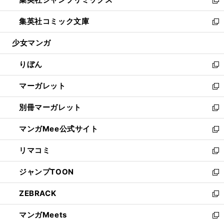
で
ド
ィ
い
新
開
ウ
ン
ウ
し
集英社コミック文庫
く
で
ド
ィ
い
新
開
ウ
ン
ウ
し
少女マンガ
く
で
ド
ィ
い
開
ウ
ン
ウ
りぼん
く
で
ド
ィ
新
開
ウ
ン
し
マーガレット
く
で
ド
い
新
開
ウ
ウ
し
別冊マーガレット
く
で
ィ
い
新
開
ン
ウ
し
マンガMee公式サイト
く
ド
ィ
い
新
ウ
ン
ウ
し
リマコミ
で
ド
ィ
い
新
開
ウ
ン
ウ
し
ジャンプTOON
く
で
ド
ィ
い
新
開
ウ
ン
ウ
し
ZEBRACK
く
で
ド
ィ
い
新
開
ウ
ン
ウ
し
マンガMeets
く
で
ド
ィ
い
新