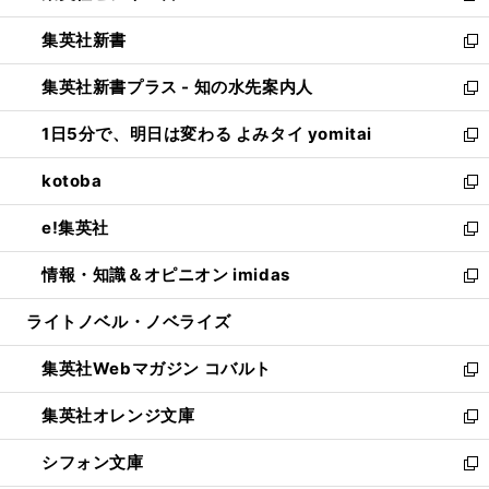
開
ウ
ウ
し
集英社新書
く
で
ィ
い
新
開
ン
ウ
し
集英社新書プラス - 知の水先案内人
く
ド
ィ
い
新
ウ
ン
ウ
し
1日5分で、明日は変わる よみタイ yomitai
で
ド
ィ
い
新
開
ウ
ン
ウ
し
kotoba
く
で
ド
ィ
い
新
開
ウ
ン
ウ
し
e!集英社
く
で
ド
ィ
い
新
開
ウ
ン
ウ
し
情報・知識＆オピニオン imidas
く
で
ド
ィ
い
新
開
ウ
ン
ウ
し
ライトノベル・ノベライズ
く
で
ド
ィ
い
開
ウ
ン
ウ
集英社Webマガジン コバルト
く
で
ド
ィ
新
開
ウ
ン
し
集英社オレンジ文庫
く
で
ド
い
新
開
ウ
ウ
し
シフォン文庫
く
で
ィ
い
新
開
ン