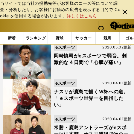
当サイトでは当社の提携先等がお客様のニーズ等について調
査・分析したり、お客様にお勧めの広告を表⽰する⽬的で Co
閉じ
okie を使⽤する場合があります。
詳しくはこちら
る
マイペ
web Sportiva (webスポルティーバ)
検索
メニュ
we
ー
「#ナスリ」の最新ニュース・ 情報
b
ジ
新着
ランキング
野球
サッカー
競馬
ゴル
ス
eスポーツ
2020.05.02更新
ポ
ル
岡崎慎司がeスポーツで弱音。刺
テ
激的な４日間で「心臓が痛い」
ィ
ー
バ
eスポーツ
2020.04.01更新
ナスリが鹿島で描くＷ杯への道。
「ｅスポーツ世界一を目指した
い」
eスポーツ
2020.04.01更新
常勝・鹿島アントラーズがeスポ