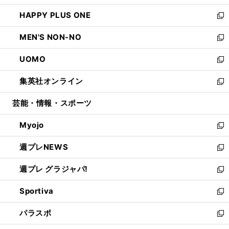
開
ウ
ン
ウ
し
HAPPY PLUS ONE
く
で
ド
ィ
い
新
開
ウ
ン
ウ
し
MEN'S NON-NO
く
で
ド
ィ
い
新
開
ウ
ン
ウ
し
UOMO
く
で
ド
ィ
い
新
開
ウ
ン
ウ
し
集英社オンライン
く
で
ド
ィ
い
新
開
ウ
ン
ウ
し
芸能・情報・スポーツ
く
で
ド
ィ
い
開
ウ
ン
ウ
Myojo
く
で
ド
ィ
新
開
ウ
ン
し
週プレNEWS
く
で
ド
い
新
開
ウ
ウ
し
週プレ グラジャパ!
く
で
ィ
い
新
開
ン
ウ
し
Sportiva
く
ド
ィ
い
新
ウ
ン
ウ
し
パラスポ
で
ド
ィ
い
新
開
ウ
ン
ウ
し