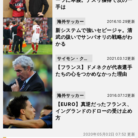
ーツに本腰。ナスリ獲得で次の一
手は
海外サッカー
2016.10.29更新
新システムで強いセビージャ。清
武の扱いでサンパオリの戦略がわ
かる
サイモン・クー
2021.03.12更新
パー
【フランス】ドメネクが代表選手
たちの心をつかめなかった理由
海外サッカー
2016.07.12更新
【EURO】真逆だったフランス、
イングランドのドローの受け止め
方
2020年05月02日 07:52 更新