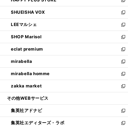
ド
ィ
い
新
ウ
ン
ウ
し
SHUEISHA VOX
で
ド
ィ
い
新
開
ウ
ン
ウ
し
LEEマルシェ
く
で
ド
ィ
い
新
開
ウ
ン
ウ
し
SHOP Marisol
く
で
ド
ィ
い
新
開
ウ
ン
ウ
し
eclat premium
く
で
ド
ィ
い
新
開
ウ
ン
ウ
し
mirabella
く
で
ド
ィ
い
新
開
ウ
ン
ウ
し
mirabella homme
く
で
ド
ィ
い
新
開
ウ
ン
ウ
し
zakka market
く
で
ド
ィ
い
新
開
ウ
ン
ウ
し
その他WEBサービス
く
で
ド
ィ
い
開
ウ
ン
ウ
集英社アドナビ
く
で
ド
ィ
新
開
ウ
ン
し
集英社エディターズ・ラボ
く
で
ド
い
新