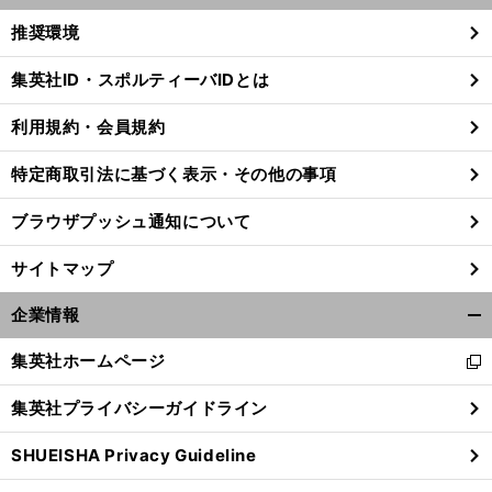
く/
推奨環境
閉
じ
集英社ID・スポルティーバIDとは
る
利用規約・会員規約
特定商取引法に基づく表示・その他の事項
ブラウザプッシュ通知について
サイトマップ
企業情報
開
く/
集英社ホームページ
新
閉
し
じ
集英社プライバシーガイドライン
い
る
ウ
SHUEISHA Privacy Guideline
ィ
ン