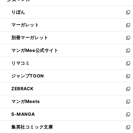
ィ
い
開
ウ
ン
ウ
りぼん
く
で
ド
ィ
新
開
ウ
ン
し
マーガレット
く
で
ド
い
新
開
ウ
ウ
し
別冊マーガレット
く
で
ィ
い
新
開
ン
ウ
し
マンガMee公式サイト
く
ド
ィ
い
新
ウ
ン
ウ
し
リマコミ
で
ド
ィ
い
新
開
ウ
ン
ウ
し
ジャンプTOON
く
で
ド
ィ
い
新
開
ウ
ン
ウ
し
ZEBRACK
く
で
ド
ィ
い
新
開
ウ
ン
ウ
し
マンガMeets
く
で
ド
ィ
い
新
開
ウ
ン
ウ
し
S-MANGA
く
で
ド
ィ
い
新
開
ウ
ン
ウ
し
集英社コミック文庫
く
で
ド
ィ
い
新