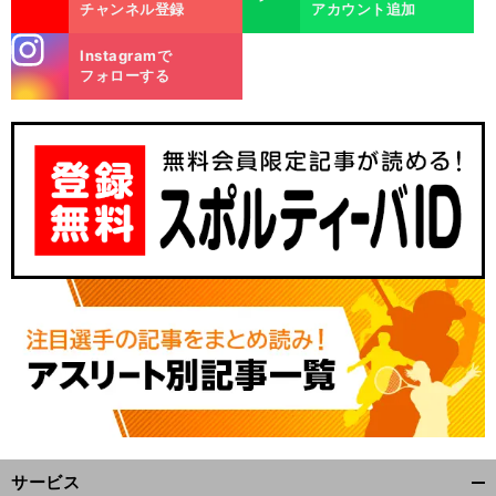
チャンネル登録
アカウント追加
stagra
Instagramで
m
フォローする
サービス
開