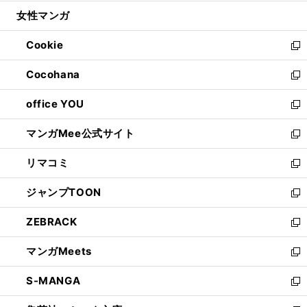
開
ウ
ン
ウ
し
女性マンガ
く
で
ド
ィ
い
開
ウ
ン
ウ
Cookie
く
で
ド
ィ
新
開
ウ
ン
し
Cocohana
く
で
ド
い
新
開
ウ
ウ
し
office YOU
く
で
ィ
い
新
開
ン
ウ
し
マンガMee公式サイト
く
ド
ィ
い
新
ウ
ン
ウ
し
リマコミ
で
ド
ィ
い
新
開
ウ
ン
ウ
し
ジャンプTOON
く
で
ド
ィ
い
新
開
ウ
ン
ウ
し
ZEBRACK
く
で
ド
ィ
い
新
開
ウ
ン
ウ
し
マンガMeets
く
で
ド
ィ
い
新
開
ウ
ン
ウ
し
S-MANGA
く
で
ド
ィ
い
新
開
ウ
ン
ウ
し