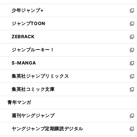
ウ
ン
ウ
し
少年ジャンプ+
で
ド
ィ
い
新
開
ウ
ン
ウ
し
ジャンプTOON
く
で
ド
ィ
い
新
開
ウ
ン
ウ
し
ZEBRACK
く
で
ド
ィ
い
新
開
ウ
ン
ウ
し
ジャンプルーキー！
く
で
ド
ィ
い
新
開
ウ
ン
ウ
し
S-MANGA
く
で
ド
ィ
い
新
開
ウ
ン
ウ
し
集英社ジャンプリミックス
く
で
ド
ィ
い
新
開
ウ
ン
ウ
し
集英社コミック文庫
く
で
ド
ィ
い
新
開
ウ
ン
ウ
し
青年マンガ
く
で
ド
ィ
い
開
ウ
ン
ウ
週刊ヤングジャンプ
く
で
ド
ィ
新
開
ウ
ン
し
ヤングジャンプ定期購読デジタル
く
で
ド
い
新
開
ウ
ウ
し