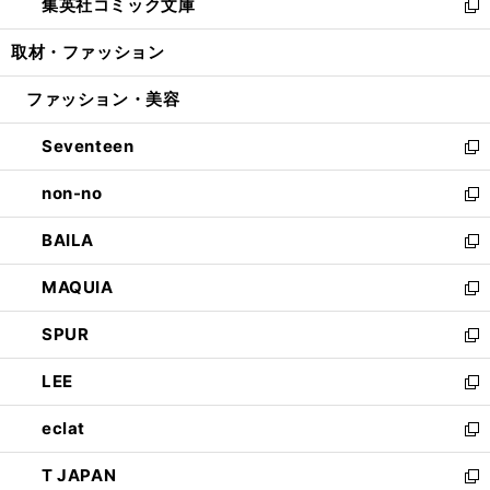
集英社コミック文庫
く
で
ド
ィ
い
新
開
ウ
ン
ウ
し
取材・ファッション
く
で
ド
ィ
い
開
ウ
ン
ウ
ファッション・美容
く
で
ド
ィ
開
ウ
ン
Seventeen
く
で
ド
新
開
ウ
し
non-no
く
で
い
新
開
ウ
し
BAILA
く
ィ
い
新
ン
ウ
し
MAQUIA
ド
ィ
い
新
ウ
ン
ウ
し
SPUR
で
ド
ィ
い
新
開
ウ
ン
ウ
し
LEE
く
で
ド
ィ
い
新
開
ウ
ン
ウ
し
eclat
く
で
ド
ィ
い
新
開
ウ
ン
ウ
し
T JAPAN
く
で
ド
ィ
い
新