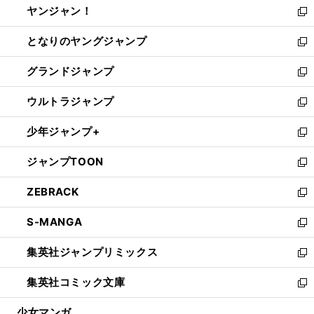
ヤンジャン！
く
で
ィ
い
新
開
ン
ウ
し
となりのヤングジャンプ
く
ド
ィ
い
新
ウ
ン
ウ
し
グランドジャンプ
で
ド
ィ
い
新
開
ウ
ン
ウ
し
ウルトラジャンプ
く
で
ド
ィ
い
新
開
ウ
ン
ウ
し
少年ジャンプ+
く
で
ド
ィ
い
新
開
ウ
ン
ウ
し
ジャンプTOON
く
で
ド
ィ
い
新
開
ウ
ン
ウ
し
ZEBRACK
く
で
ド
ィ
い
新
開
ウ
ン
ウ
し
S-MANGA
く
で
ド
ィ
い
新
開
ウ
ン
ウ
し
集英社ジャンプリミックス
く
で
ド
ィ
い
新
開
ウ
ン
ウ
し
集英社コミック文庫
く
で
ド
ィ
い
新
開
ウ
ン
ウ
し
少女マンガ
く
で
ド