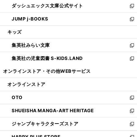
ウ
し
ダッシュエックス文庫公式サイト
く
ド
ィ
い
新
ウ
ン
ウ
し
JUMP j-BOOKS
で
ド
ィ
い
新
開
ウ
ン
ウ
し
キッズ
く
で
ド
ィ
い
開
ウ
ン
ウ
集英社みらい文庫
く
で
ド
ィ
新
開
ウ
ン
し
集英社の児童図書 S-KIDS.LAND
く
で
ド
い
新
開
ウ
ウ
し
オンラインストア・
その他WEBサービス
く
で
ィ
い
開
ン
ウ
オンラインストア
く
ド
ィ
ウ
ン
OTO
で
ド
新
開
ウ
し
SHUEISHA MANGA-ART HERITAGE
く
で
い
新
開
ウ
し
ジャンプキャラクターズストア
く
ィ
い
新
ン
ウ
し
HAPPY PLUS STORE