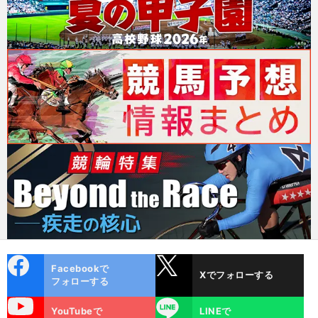
cebo
X
Facebookで
Xでフォローする
ok
フォローする
uTube
LINE
YouTubeで
LINEで