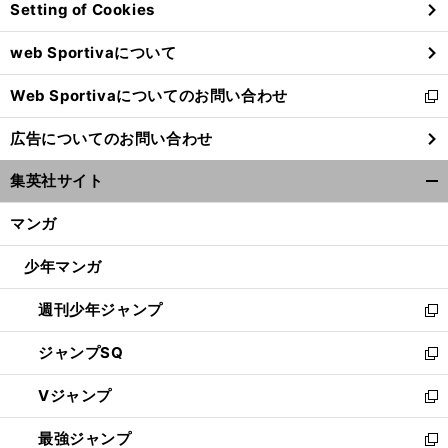
Setting of Cookies
ド
ウ
web Sportivaについて
で
開
Web Sportivaについてのお問い合わせ
く
新
し
広告についてのお問い合わせ
い
ウ
集英社サイト
ィ
開
ン
く/
マンガ
ド
閉
ウ
じ
少年マンガ
で
る
開
週刊少年ジャンプ
く
新
し
ジャンプSQ
い
新
ウ
し
Vジャンプ
ィ
い
新
ン
ウ
し
最強ジャンプ
ド
ィ
い
新