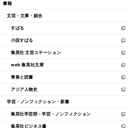
書籍
く
で
ド
ィ
い
開
ウ
ン
ウ
文芸・文庫・総合
く
で
ド
ィ
開
ウ
ン
すばる
く
で
ド
新
開
ウ
し
小説すばる
く
で
い
新
開
ウ
し
集英社 文芸ステーション
く
ィ
い
新
ン
ウ
し
web 集英社文庫
ド
ィ
い
新
ウ
ン
ウ
し
青春と読書
で
ド
ィ
い
新
開
ウ
ン
ウ
し
アジア人物史
く
で
ド
ィ
い
新
開
ウ
ン
ウ
し
学芸・ノンフィクション・新書
く
で
ド
ィ
い
開
ウ
ン
ウ
集英社学芸部 - 学芸・ノンフィクション
く
で
ド
ィ
新
開
ウ
ン
し
集英社ビジネス書
く
で
ド
い
新