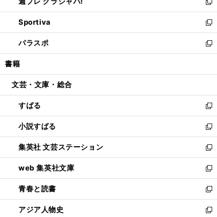
週プレ グラジャパ!
く
で
ィ
い
新
開
ン
ウ
し
Sportiva
く
ド
ィ
い
新
ウ
ン
ウ
し
パラスポ
で
ド
ィ
い
新
開
ウ
ン
ウ
し
書籍
く
で
ド
ィ
い
開
ウ
ン
ウ
文芸・文庫・総合
く
で
ド
ィ
開
ウ
ン
すばる
く
で
ド
新
開
ウ
し
小説すばる
く
で
い
新
開
ウ
し
集英社 文芸ステーション
く
ィ
い
新
ン
ウ
し
web 集英社文庫
ド
ィ
い
新
ウ
ン
ウ
し
青春と読書
で
ド
ィ
い
新
開
ウ
ン
ウ
し
アジア人物史
く
で
ド
ィ
い
新