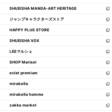
開
ウ
し
SHUEISHA MANGA-ART HERITAGE
く
で
い
新
開
ウ
し
ジャンプキャラクターズストア
く
ィ
い
新
ン
ウ
し
HAPPY PLUS STORE
ド
ィ
い
新
ウ
ン
ウ
し
SHUEISHA VOX
で
ド
ィ
い
新
開
ウ
ン
ウ
し
LEEマルシェ
く
で
ド
ィ
い
新
開
ウ
ン
ウ
し
SHOP Marisol
く
で
ド
ィ
い
新
開
ウ
ン
ウ
し
eclat premium
く
で
ド
ィ
い
新
開
ウ
ン
ウ
し
mirabella
く
で
ド
ィ
い
新
開
ウ
ン
ウ
し
mirabella homme
く
で
ド
ィ
い
新
開
ウ
ン
ウ
し
zakka market
く
で
ド
ィ
い
新
開
ウ
ン
ウ
し