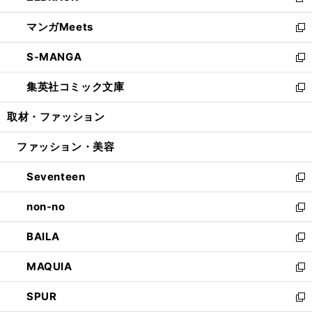
新
開
ウ
ン
ウ
し
マンガMeets
く
で
ド
ィ
い
新
開
ウ
ン
ウ
し
S-MANGA
く
で
ド
ィ
い
新
開
ウ
ン
ウ
し
集英社コミック文庫
く
で
ド
ィ
い
新
開
ウ
ン
ウ
し
取材・ファッション
く
で
ド
ィ
い
開
ウ
ン
ウ
ファッション・美容
く
で
ド
ィ
開
ウ
ン
Seventeen
く
で
ド
新
開
ウ
し
non-no
く
で
い
新
開
ウ
し
BAILA
く
ィ
い
新
ン
ウ
し
MAQUIA
ド
ィ
い
新
ウ
ン
ウ
し
SPUR
で
ド
ィ
い
新
開