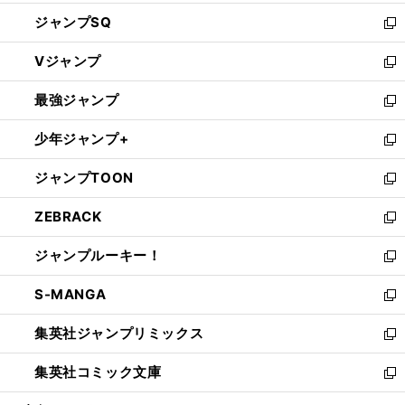
し
ジャンプSQ
い
新
ウ
し
Vジャンプ
ィ
い
新
ン
ウ
し
最強ジャンプ
ド
ィ
い
新
ウ
ン
ウ
し
少年ジャンプ+
で
ド
ィ
い
新
開
ウ
ン
ウ
し
ジャンプTOON
く
で
ド
ィ
い
新
開
ウ
ン
ウ
し
ZEBRACK
く
で
ド
ィ
い
新
開
ウ
ン
ウ
し
ジャンプルーキー！
く
で
ド
ィ
い
新
開
ウ
ン
ウ
し
S-MANGA
く
で
ド
ィ
い
新
開
ウ
ン
ウ
し
集英社ジャンプリミックス
く
で
ド
ィ
い
新
開
ウ
ン
ウ
し
集英社コミック文庫
く
で
ド
ィ
い
新
開
ウ
ン
ウ
し