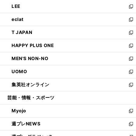
ウ
ン
ウ
し
LEE
く
で
ド
ィ
い
新
開
ウ
ン
ウ
し
eclat
く
で
ド
ィ
い
新
開
ウ
ン
ウ
し
T JAPAN
く
で
ド
ィ
い
新
開
ウ
ン
ウ
し
HAPPY PLUS ONE
く
で
ド
ィ
い
新
開
ウ
ン
ウ
し
MEN'S NON-NO
く
で
ド
ィ
い
新
開
ウ
ン
ウ
し
UOMO
く
で
ド
ィ
い
新
開
ウ
ン
ウ
し
集英社オンライン
く
で
ド
ィ
い
新
開
ウ
ン
ウ
し
芸能・情報・スポーツ
く
で
ド
ィ
い
開
ウ
ン
ウ
Myojo
く
で
ド
ィ
新
開
ウ
ン
し
週プレNEWS
く
で
ド
い
新
開
ウ
ウ
し