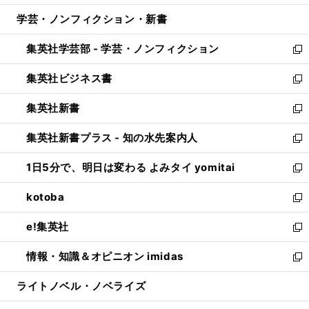
開
ウ
ン
ウ
し
学芸・ノンフィクション・新書
く
で
ド
ィ
い
開
ウ
ン
ウ
集英社学芸部 - 学芸・ノンフィクション
く
で
ド
ィ
新
開
ウ
ン
し
集英社ビジネス書
く
で
ド
い
新
開
ウ
ウ
し
集英社新書
く
で
ィ
い
新
開
ン
ウ
し
集英社新書プラス - 知の水先案内人
く
ド
ィ
い
新
ウ
ン
ウ
し
1日5分で、明日は変わる よみタイ yomitai
で
ド
ィ
い
新
開
ウ
ン
ウ
し
kotoba
く
で
ド
ィ
い
新
開
ウ
ン
ウ
し
e!集英社
く
で
ド
ィ
い
新
開
ウ
ン
ウ
し
情報・知識＆オピニオン imidas
く
で
ド
ィ
い
新
開
ウ
ン
ウ
し
ライトノベル・ノベライズ
く
で
ド
ィ
い
開
ウ
ン
ウ