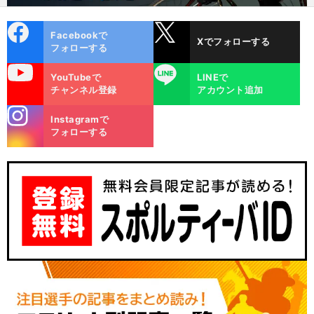
cebo
X
Facebookで
Xでフォローする
ok
フォローする
uTube
LINE
YouTubeで
LINEで
チャンネル登録
アカウント追加
stagra
Instagramで
m
フォローする