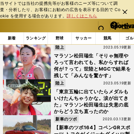
当サイトでは当社の提携先等がお客様のニーズ等について調
査・分析したり、お客様にお勧めの広告を表⽰する⽬的で Co
閉じ
okie を使⽤する場合があります。
詳しくはこちら
る
マイペ
web Sportiva (webスポルティーバ)
検索
メニュ
we
ー
「#ダイハツ」の最新ニュース・ 情報
b
ジ
新着
ランキング
野球
サッカー
競馬
ゴル
ス
陸上
2023.05.19更新
ポ
ル
マラソン松田瑞生「そりゃ無理や
テ
ろって言われても、私からすれば
ィ
何が？って」世陸とMGCで結果を
ー
残して「みんなを驚かす」
バ
陸上
2023.05.19更新
「東京五輪に出ていたらメダルも
いけたんちゃうかな。涙が出てき
た」マラソン松田瑞生は失意の底
からどう立ち直ったのか
新車のツボ
2020.03.13更新
【新車のツボ164】コペンGRスポ