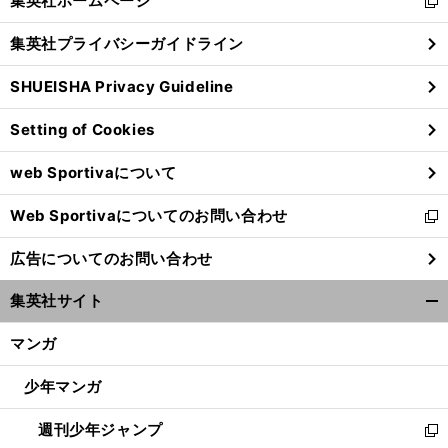
集英社ホームページ
新
閉
し
じ
集英社プライバシーガイドライン
い
る
ウ
SHUEISHA Privacy Guideline
ィ
ン
Setting of Cookies
ド
ウ
web Sportivaについて
で
開
Web Sportivaについてのお問い合わせ
く
新
し
広告についてのお問い合わせ
い
ウ
集英社サイト
ィ
開
ン
く/
マンガ
ド
閉
ウ
じ
少年マンガ
で
る
開
週刊少年ジャンプ
く
新