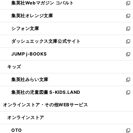
集英社Webマガジン コバルト
く
で
ド
ィ
新
開
ウ
ン
し
集英社オレンジ文庫
く
で
ド
い
新
開
ウ
ウ
し
シフォン文庫
く
で
ィ
い
新
開
ン
ウ
し
ダッシュエックス文庫公式サイト
く
ド
ィ
い
新
ウ
ン
ウ
し
JUMP j-BOOKS
で
ド
ィ
い
新
開
ウ
ン
ウ
し
キッズ
く
で
ド
ィ
い
開
ウ
ン
ウ
集英社みらい文庫
く
で
ド
ィ
新
開
ウ
ン
し
集英社の児童図書 S-KIDS.LAND
く
で
ド
い
新
開
ウ
ウ
し
オンラインストア・
その他WEBサービス
く
で
ィ
い
開
ン
ウ
オンラインストア
く
ド
ィ
ウ
ン
OTO
で
ド
新