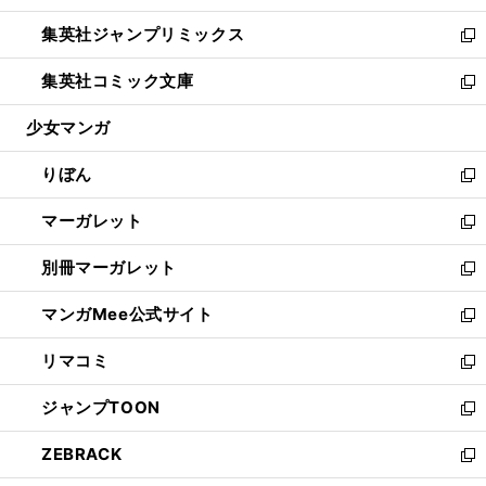
開
ウ
ン
ウ
し
集英社ジャンプリミックス
く
で
ド
ィ
い
新
開
ウ
ン
ウ
し
集英社コミック文庫
く
で
ド
ィ
い
新
開
ウ
ン
ウ
し
少女マンガ
く
で
ド
ィ
い
開
ウ
ン
ウ
りぼん
く
で
ド
ィ
新
開
ウ
ン
し
マーガレット
く
で
ド
い
新
開
ウ
ウ
し
別冊マーガレット
く
で
ィ
い
新
開
ン
ウ
し
マンガMee公式サイト
く
ド
ィ
い
新
ウ
ン
ウ
し
リマコミ
で
ド
ィ
い
新
開
ウ
ン
ウ
し
ジャンプTOON
く
で
ド
ィ
い
新
開
ウ
ン
ウ
し
ZEBRACK
く
で
ド
ィ
い
新
開
ウ
ン
ウ
し