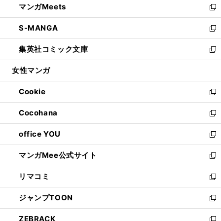
マンガMeets
く
で
ド
ィ
い
新
開
ウ
ン
ウ
し
S-MANGA
く
で
ド
ィ
い
新
開
ウ
ン
ウ
し
集英社コミック文庫
く
で
ド
ィ
い
新
開
ウ
ン
ウ
し
女性マンガ
く
で
ド
ィ
い
開
ウ
ン
ウ
Cookie
く
で
ド
ィ
新
開
ウ
ン
し
Cocohana
く
で
ド
い
新
開
ウ
ウ
し
office YOU
く
で
ィ
い
新
開
ン
ウ
し
マンガMee公式サイト
く
ド
ィ
い
新
ウ
ン
ウ
し
リマコミ
で
ド
ィ
い
新
開
ウ
ン
ウ
し
ジャンプTOON
く
で
ド
ィ
い
新
開
ウ
ン
ウ
し
ZEBRACK
く
で
ド
ィ
い