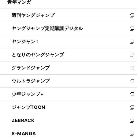
青年マンガ
く
で
ド
ィ
い
開
ウ
ン
ウ
週刊ヤングジャンプ
く
で
ド
ィ
新
開
ウ
ン
し
ヤングジャンプ定期購読デジタル
く
で
ド
い
新
開
ウ
ウ
し
ヤンジャン！
く
で
ィ
い
新
開
ン
ウ
し
となりのヤングジャンプ
く
ド
ィ
い
新
ウ
ン
ウ
し
グランドジャンプ
で
ド
ィ
い
新
開
ウ
ン
ウ
し
ウルトラジャンプ
く
で
ド
ィ
い
新
開
ウ
ン
ウ
し
少年ジャンプ+
く
で
ド
ィ
い
新
開
ウ
ン
ウ
し
ジャンプTOON
く
で
ド
ィ
い
新
開
ウ
ン
ウ
し
ZEBRACK
く
で
ド
ィ
い
新
開
ウ
ン
ウ
し
S-MANGA
く
で
ド
ィ
い
新