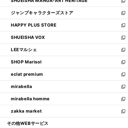
SHUEISHA MANGA-ART HERITAGE
く
で
い
新
開
ウ
し
ジャンプキャラクターズストア
く
ィ
い
新
ン
ウ
し
HAPPY PLUS STORE
ド
ィ
い
新
ウ
ン
ウ
し
SHUEISHA VOX
で
ド
ィ
い
新
開
ウ
ン
ウ
し
LEEマルシェ
く
で
ド
ィ
い
新
開
ウ
ン
ウ
し
SHOP Marisol
く
で
ド
ィ
い
新
開
ウ
ン
ウ
し
eclat premium
く
で
ド
ィ
い
新
開
ウ
ン
ウ
し
mirabella
く
で
ド
ィ
い
新
開
ウ
ン
ウ
し
mirabella homme
く
で
ド
ィ
い
新
開
ウ
ン
ウ
し
zakka market
く
で
ド
ィ
い
新
開
ウ
ン
ウ
し
その他WEBサービス
く
で
ド
ィ
い