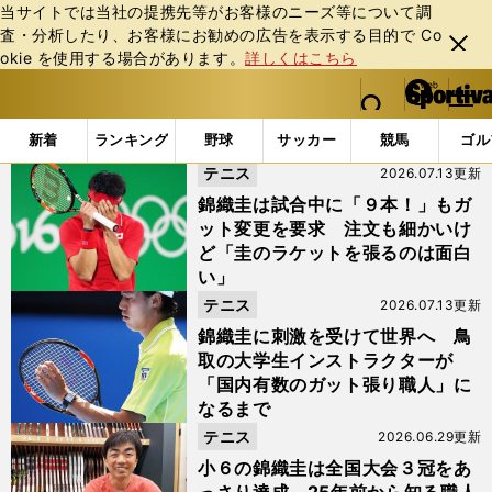
当サイトでは当社の提携先等がお客様のニーズ等について調
査・分析したり、お客様にお勧めの広告を表⽰する⽬的で Co
閉じ
okie を使⽤する場合があります。
詳しくはこちら
る
マイペ
web Sportiva (webスポルティーバ)
検索
メニュ
we
ー
「#ストリンガー」の最新ニュース・ 情報
b
ジ
新着
ランキング
野球
サッカー
競馬
ゴル
ス
テニス
2026.07.13更新
ポ
ル
錦織圭は試合中に「９本！」もガ
テ
ット変更を要求 注文も細かいけ
ィ
ど「圭のラケットを張るのは面白
ー
い」
バ
テニス
2026.07.13更新
錦織圭に刺激を受けて世界へ 鳥
取の大学生インストラクターが
「国内有数のガット張り職人」に
なるまで
テニス
2026.06.29更新
小６の錦織圭は全国大会３冠をあ