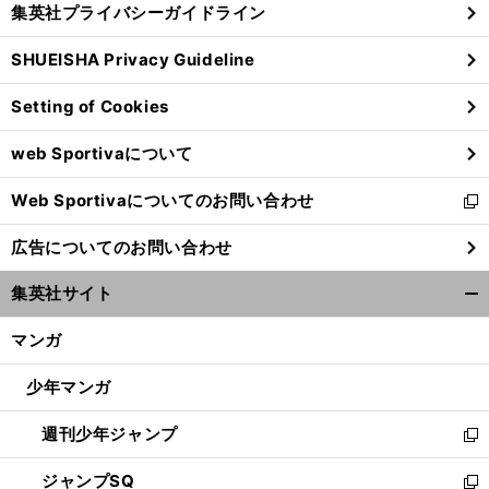
集英社プライバシーガイドライン
い
る
ウ
SHUEISHA Privacy Guideline
ィ
ン
Setting of Cookies
ド
ウ
web Sportivaについて
で
開
Web Sportivaについてのお問い合わせ
く
新
し
広告についてのお問い合わせ
い
ウ
集英社サイト
ィ
開
ン
く/
マンガ
ド
閉
ウ
じ
少年マンガ
で
る
開
週刊少年ジャンプ
く
新
し
ジャンプSQ
い
新