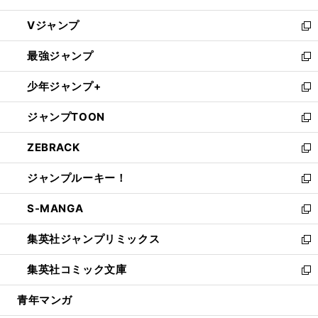
ウ
し
Vジャンプ
ィ
い
新
ン
ウ
し
最強ジャンプ
ド
ィ
い
新
ウ
ン
ウ
し
少年ジャンプ+
で
ド
ィ
い
新
開
ウ
ン
ウ
し
ジャンプTOON
く
で
ド
ィ
い
新
開
ウ
ン
ウ
し
ZEBRACK
く
で
ド
ィ
い
新
開
ウ
ン
ウ
し
ジャンプルーキー！
く
で
ド
ィ
い
新
開
ウ
ン
ウ
し
S-MANGA
く
で
ド
ィ
い
新
開
ウ
ン
ウ
し
集英社ジャンプリミックス
く
で
ド
ィ
い
新
開
ウ
ン
ウ
し
集英社コミック文庫
く
で
ド
ィ
い
新
開
ウ
ン
ウ
し
青年マンガ
く
で
ド
ィ
い
開
ウ
ン
ウ