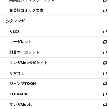
で
ド
ィ
い
新
開
ウ
ン
ウ
し
集英社コミック文庫
く
で
ド
ィ
い
新
開
ウ
ン
ウ
し
少女マンガ
く
で
ド
ィ
い
開
ウ
ン
ウ
りぼん
く
で
ド
ィ
新
開
ウ
ン
し
マーガレット
く
で
ド
い
新
開
ウ
ウ
し
別冊マーガレット
く
で
ィ
い
新
開
ン
ウ
し
マンガMee公式サイト
く
ド
ィ
い
新
ウ
ン
ウ
し
リマコミ
で
ド
ィ
い
新
開
ウ
ン
ウ
し
ジャンプTOON
く
で
ド
ィ
い
新
開
ウ
ン
ウ
し
ZEBRACK
く
で
ド
ィ
い
新
開
ウ
ン
ウ
し
マンガMeets
く
で
ド
ィ
い
新