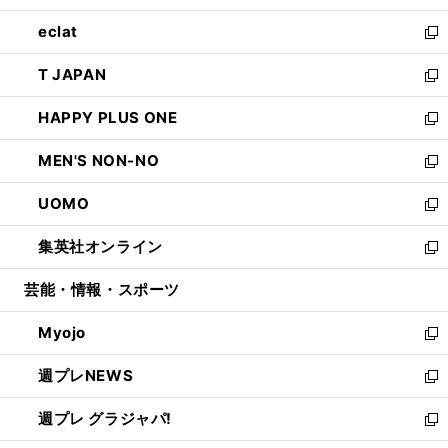
開
ウ
ン
ウ
し
eclat
く
で
ド
ィ
い
新
開
ウ
ン
ウ
し
T JAPAN
く
で
ド
ィ
い
新
開
ウ
ン
ウ
し
HAPPY PLUS ONE
く
で
ド
ィ
い
新
開
ウ
ン
ウ
し
MEN'S NON-NO
く
で
ド
ィ
い
新
開
ウ
ン
ウ
し
UOMO
く
で
ド
ィ
い
新
開
ウ
ン
ウ
し
集英社オンライン
く
で
ド
ィ
い
新
開
ウ
ン
ウ
し
芸能・情報・スポーツ
く
で
ド
ィ
い
開
ウ
ン
ウ
Myojo
く
で
ド
ィ
新
開
ウ
ン
し
週プレNEWS
く
で
ド
い
新
開
ウ
ウ
し
週プレ グラジャパ!
く
で
ィ
い
新
開
ン
ウ
し