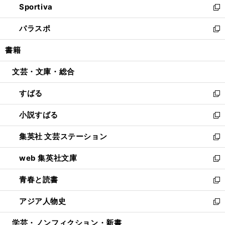
Sportiva
く
ド
ィ
い
新
ウ
ン
ウ
し
パラスポ
で
ド
ィ
い
新
開
ウ
ン
ウ
し
書籍
く
で
ド
ィ
い
開
ウ
ン
ウ
文芸・文庫・総合
く
で
ド
ィ
開
ウ
ン
すばる
く
で
ド
新
開
ウ
し
小説すばる
く
で
い
新
開
ウ
し
集英社 文芸ステーション
く
ィ
い
新
ン
ウ
し
web 集英社文庫
ド
ィ
い
新
ウ
ン
ウ
し
青春と読書
で
ド
ィ
い
新
開
ウ
ン
ウ
し
アジア人物史
く
で
ド
ィ
い
新
開
ウ
ン
ウ
し
学芸・ノンフィクション・新書
く
で
ド
ィ
い