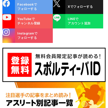
cebo
X
Facebookで
Xでフォローする
ok
フォローする
uTube
LINE
YouTubeで
LINEで
チャンネル登録
アカウント追加
stagra
Instagramで
m
フォローする