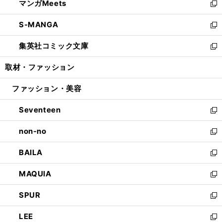
マンガMeets
く
で
ド
ィ
い
新
開
ウ
ン
ウ
し
S-MANGA
く
で
ド
ィ
い
新
開
ウ
ン
ウ
し
集英社コミック文庫
く
で
ド
ィ
い
新
開
ウ
ン
ウ
し
取材・ファッション
く
で
ド
ィ
い
開
ウ
ン
ウ
ファッション・美容
く
で
ド
ィ
開
ウ
ン
Seventeen
く
で
ド
新
開
ウ
し
non-no
く
で
い
新
開
ウ
し
BAILA
く
ィ
い
新
ン
ウ
し
MAQUIA
ド
ィ
い
新
ウ
ン
ウ
し
SPUR
で
ド
ィ
い
新
開
ウ
ン
ウ
し
LEE
く
で
ド
ィ
い
新