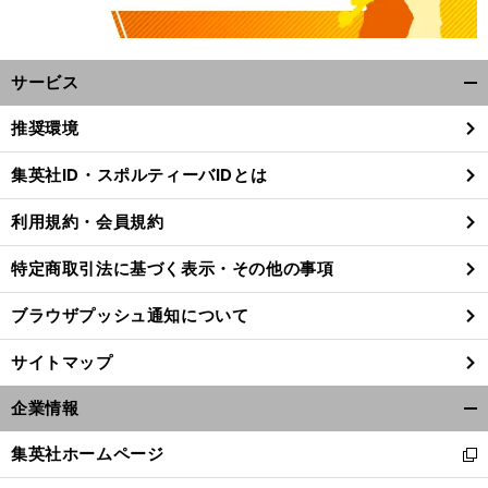
サービス
開
く/
推奨環境
閉
じ
集英社ID・スポルティーバIDとは
る
利用規約・会員規約
特定商取引法に基づく表示・その他の事項
ブラウザプッシュ通知について
サイトマップ
企業情報
開
く/
集英社ホームページ
新
閉
し
じ