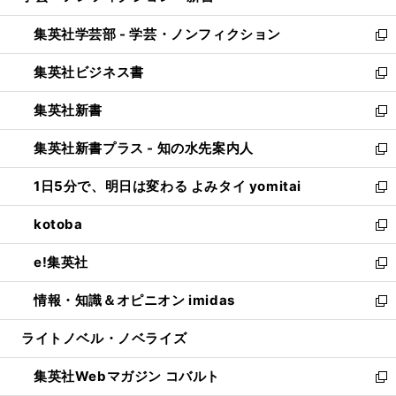
開
ウ
ン
ウ
集英社学芸部 - 学芸・ノンフィクション
く
で
ド
ィ
新
開
ウ
ン
し
集英社ビジネス書
く
で
ド
い
新
開
ウ
ウ
し
集英社新書
く
で
ィ
い
新
開
ン
ウ
し
集英社新書プラス - 知の水先案内人
く
ド
ィ
い
新
ウ
ン
ウ
し
1日5分で、明日は変わる よみタイ yomitai
で
ド
ィ
い
新
開
ウ
ン
ウ
し
kotoba
く
で
ド
ィ
い
新
開
ウ
ン
ウ
し
e!集英社
く
で
ド
ィ
い
新
開
ウ
ン
ウ
し
情報・知識＆オピニオン imidas
く
で
ド
ィ
い
新
開
ウ
ン
ウ
し
ライトノベル・ノベライズ
く
で
ド
ィ
い
開
ウ
ン
ウ
集英社Webマガジン コバルト
く
で
ド
ィ
新
開