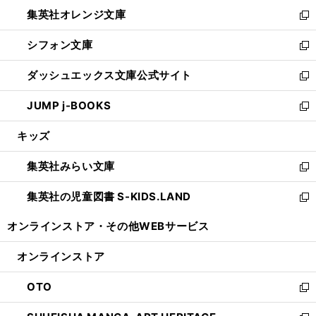
ウ
ン
し
集英社オレンジ文庫
く
で
ド
い
新
開
ウ
ウ
し
シフォン文庫
く
で
ィ
い
新
開
ン
ウ
し
ダッシュエックス文庫公式サイト
く
ド
ィ
い
新
ウ
ン
ウ
し
JUMP j-BOOKS
で
ド
ィ
い
新
開
ウ
ン
ウ
し
キッズ
く
で
ド
ィ
い
開
ウ
ン
ウ
集英社みらい文庫
く
で
ド
ィ
新
開
ウ
ン
し
集英社の児童図書 S-KIDS.LAND
く
で
ド
い
新
開
ウ
ウ
し
オンラインストア・
その他WEBサービス
く
で
ィ
い
開
ン
ウ
オンラインストア
く
ド
ィ
ウ
ン
OTO
で
ド
新
開
ウ
し