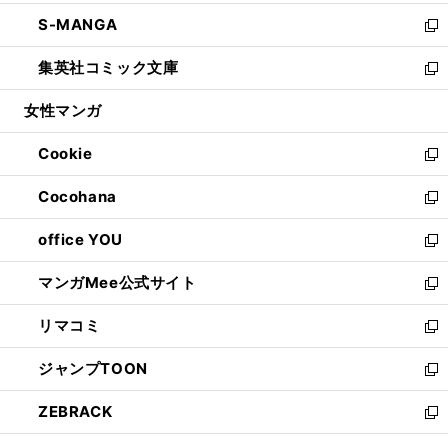
開
ウ
ン
ウ
し
S-MANGA
く
で
ド
ィ
い
新
開
ウ
ン
ウ
し
集英社コミック文庫
く
で
ド
ィ
い
新
開
ウ
ン
ウ
し
女性マンガ
く
で
ド
ィ
い
開
ウ
ン
ウ
Cookie
く
で
ド
ィ
新
開
ウ
ン
し
Cocohana
く
で
ド
い
新
開
ウ
ウ
し
office YOU
く
で
ィ
い
新
開
ン
ウ
し
マンガMee公式サイト
く
ド
ィ
い
新
ウ
ン
ウ
し
リマコミ
で
ド
ィ
い
新
開
ウ
ン
ウ
し
ジャンプTOON
く
で
ド
ィ
い
新
開
ウ
ン
ウ
し
ZEBRACK
く
で
ド
ィ
い
新
開
ウ
ン
ウ
し