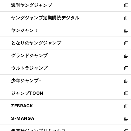
週刊ヤングジャンプ
く
で
ド
ィ
新
開
ウ
ン
し
ヤングジャンプ定期購読デジタル
く
で
ド
い
新
開
ウ
ウ
し
ヤンジャン！
く
で
ィ
い
新
開
ン
ウ
し
となりのヤングジャンプ
く
ド
ィ
い
新
ウ
ン
ウ
し
グランドジャンプ
で
ド
ィ
い
新
開
ウ
ン
ウ
し
ウルトラジャンプ
く
で
ド
ィ
い
新
開
ウ
ン
ウ
し
少年ジャンプ+
く
で
ド
ィ
い
新
開
ウ
ン
ウ
し
ジャンプTOON
く
で
ド
ィ
い
新
開
ウ
ン
ウ
し
ZEBRACK
く
で
ド
ィ
い
新
開
ウ
ン
ウ
し
S-MANGA
く
で
ド
ィ
い
新
開
ウ
ン
ウ
し
集英社ジャンプリミックス
く