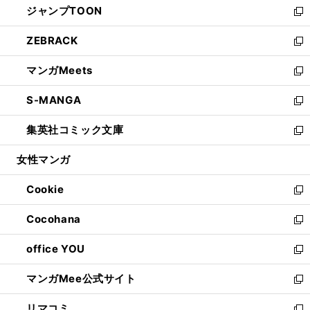
ジャンプTOON
く
で
ド
ィ
い
新
開
ウ
ン
ウ
し
ZEBRACK
く
で
ド
ィ
い
新
開
ウ
ン
ウ
し
マンガMeets
く
で
ド
ィ
い
新
開
ウ
ン
ウ
し
S-MANGA
く
で
ド
ィ
い
新
開
ウ
ン
ウ
し
集英社コミック文庫
く
で
ド
ィ
い
新
開
ウ
ン
ウ
し
女性マンガ
く
で
ド
ィ
い
開
ウ
ン
ウ
Cookie
く
で
ド
ィ
新
開
ウ
ン
し
Cocohana
く
で
ド
い
新
開
ウ
ウ
し
office YOU
く
で
ィ
い
新
開
ン
ウ
し
マンガMee公式サイト
く
ド
ィ
い
新
ウ
ン
ウ
し
リマコミ
で
ド