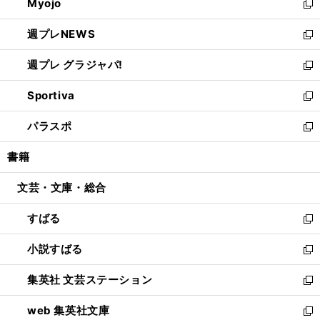
Myojo
く
で
ド
ィ
新
開
ウ
ン
し
週プレNEWS
く
で
ド
い
新
開
ウ
ウ
し
週プレ グラジャパ!
く
で
ィ
い
新
開
ン
ウ
し
Sportiva
く
ド
ィ
い
新
ウ
ン
ウ
し
パラスポ
で
ド
ィ
い
新
開
ウ
ン
ウ
し
書籍
く
で
ド
ィ
い
開
ウ
ン
ウ
文芸・文庫・総合
く
で
ド
ィ
開
ウ
ン
すばる
く
で
ド
新
開
ウ
し
小説すばる
く
で
い
新
開
ウ
し
集英社 文芸ステーション
く
ィ
い
新
ン
ウ
し
web 集英社文庫
ド
ィ
い
新