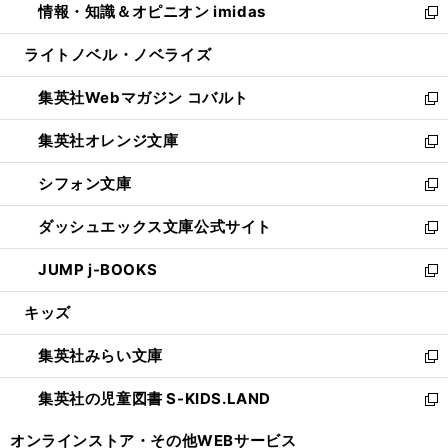
情報・知識＆オピニオン imidas
く
で
ド
ィ
い
新
開
ウ
ン
ウ
し
ライトノベル・ノベライズ
く
で
ド
ィ
い
開
ウ
ン
ウ
集英社Webマガジン コバルト
く
で
ド
ィ
新
開
ウ
ン
し
集英社オレンジ文庫
く
で
ド
い
新
開
ウ
ウ
し
シフォン文庫
く
で
ィ
い
新
開
ン
ウ
し
ダッシュエックス文庫公式サイト
く
ド
ィ
い
新
ウ
ン
ウ
し
JUMP j-BOOKS
で
ド
ィ
い
新
開
ウ
ン
ウ
し
キッズ
く
で
ド
ィ
い
開
ウ
ン
ウ
集英社みらい文庫
く
で
ド
ィ
新
開
ウ
ン
し
集英社の児童図書 S-KIDS.LAND
く
で
ド
い
新
開
ウ
ウ
し
オンラインストア・
その他WEBサービス
く
で
ィ
い