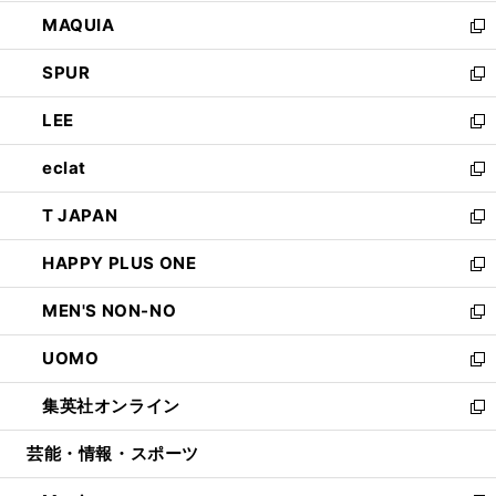
ン
ウ
し
MAQUIA
ド
ィ
い
新
ウ
ン
ウ
し
SPUR
で
ド
ィ
い
新
開
ウ
ン
ウ
し
LEE
く
で
ド
ィ
い
新
開
ウ
ン
ウ
し
eclat
く
で
ド
ィ
い
新
開
ウ
ン
ウ
し
T JAPAN
く
で
ド
ィ
い
新
開
ウ
ン
ウ
し
HAPPY PLUS ONE
く
で
ド
ィ
い
新
開
ウ
ン
ウ
し
MEN'S NON-NO
く
で
ド
ィ
い
新
開
ウ
ン
ウ
し
UOMO
く
で
ド
ィ
い
新
開
ウ
ン
ウ
し
集英社オンライン
く
で
ド
ィ
い
新
開
ウ
ン
ウ
し
芸能・情報・スポーツ
く
で
ド
ィ
い
開
ウ
ン
ウ