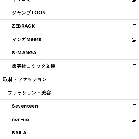
ィ
い
新
開
ウ
ン
ウ
し
ジャンプTOON
く
で
ド
ィ
い
新
開
ウ
ン
ウ
し
ZEBRACK
く
で
ド
ィ
い
新
開
ウ
ン
ウ
し
マンガMeets
く
で
ド
ィ
い
新
開
ウ
ン
ウ
し
S-MANGA
く
で
ド
ィ
い
新
開
ウ
ン
ウ
し
集英社コミック文庫
く
で
ド
ィ
い
新
開
ウ
ン
ウ
し
取材・ファッション
く
で
ド
ィ
い
開
ウ
ン
ウ
ファッション・美容
く
で
ド
ィ
開
ウ
ン
Seventeen
く
で
ド
新
開
ウ
し
non-no
く
で
い
新
開
ウ
し
BAILA
く
ィ
い
新