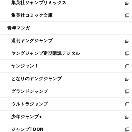
集英社ジャンプリミックス
く
で
ド
ィ
い
新
開
ウ
ン
ウ
し
集英社コミック文庫
く
で
ド
ィ
い
新
開
ウ
ン
ウ
し
青年マンガ
く
で
ド
ィ
い
開
ウ
ン
ウ
週刊ヤングジャンプ
く
で
ド
ィ
新
開
ウ
ン
し
ヤングジャンプ定期購読デジタル
く
で
ド
い
新
開
ウ
ウ
し
ヤンジャン！
く
で
ィ
い
新
開
ン
ウ
し
となりのヤングジャンプ
く
ド
ィ
い
新
ウ
ン
ウ
し
グランドジャンプ
で
ド
ィ
い
新
開
ウ
ン
ウ
し
ウルトラジャンプ
く
で
ド
ィ
い
新
開
ウ
ン
ウ
し
少年ジャンプ+
く
で
ド
ィ
い
新
開
ウ
ン
ウ
し
ジャンプTOON
く
で
ド
ィ
い
新