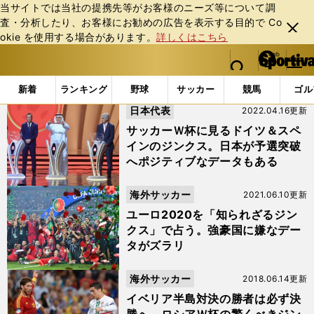
当サイトでは当社の提携先等がお客様のニーズ等について調
査・分析したり、お客様にお勧めの広告を表⽰する⽬的で Co
閉じ
okie を使⽤する場合があります。
詳しくはこちら
る
マイペ
web Sportiva (webスポルティーバ)
検索
メニュ
we
ー
「#ジンクス」の最新ニュース・ 情報
b
ジ
新着
ランキング
野球
サッカー
競馬
ゴル
ス
日本代表
2022.04.16更新
ポ
ル
サッカーＷ杯に見るドイツ＆スペ
テ
インのジンクス。日本が予選突破
ィ
へポジティブなデータもある
ー
バ
海外サッカー
2021.06.10更新
ユーロ2020を「知られざるジン
クス」で占う。強豪国に嫌なデー
タがズラリ
海外サッカー
2018.06.14更新
イベリア半島対決の勝者は必ず決