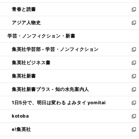
ウ
ン
ウ
し
青春と読書
で
ド
ィ
い
新
開
ウ
ン
ウ
し
アジア人物史
く
で
ド
ィ
い
新
開
ウ
ン
ウ
し
学芸・ノンフィクション・新書
く
で
ド
ィ
い
開
ウ
ン
ウ
集英社学芸部 - 学芸・ノンフィクション
く
で
ド
ィ
新
開
ウ
ン
し
集英社ビジネス書
く
で
ド
い
新
開
ウ
ウ
し
集英社新書
く
で
ィ
い
新
開
ン
ウ
し
集英社新書プラス - 知の水先案内人
く
ド
ィ
い
新
ウ
ン
ウ
し
1日5分で、明日は変わる よみタイ yomitai
で
ド
ィ
い
新
開
ウ
ン
ウ
し
kotoba
く
で
ド
ィ
い
新
開
ウ
ン
ウ
し
e!集英社
く
で
ド
ィ
い
新
開
ウ
ン
ウ
し