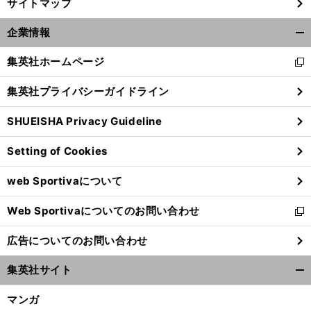
サイトマップ
企業情報
開
く/
集英社ホームページ
新
閉
し
じ
集英社プライバシーガイドライン
い
る
ウ
SHUEISHA Privacy Guideline
ィ
ン
Setting of Cookies
ド
ウ
web Sportivaについて
で
開
Web Sportivaについてのお問い合わせ
く
新
し
広告についてのお問い合わせ
い
ウ
集英社サイト
ィ
開
ン
く/
マンガ
ド
閉