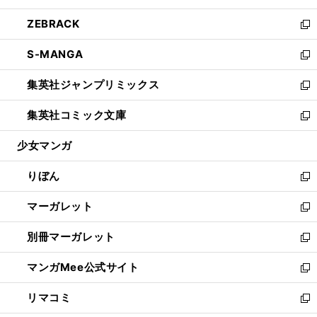
開
ウ
ン
ウ
し
ZEBRACK
く
で
ド
ィ
い
新
開
ウ
ン
ウ
し
S-MANGA
く
で
ド
ィ
い
新
開
ウ
ン
ウ
し
集英社ジャンプリミックス
く
で
ド
ィ
い
新
開
ウ
ン
ウ
し
集英社コミック文庫
く
で
ド
ィ
い
新
開
ウ
ン
ウ
し
少女マンガ
く
で
ド
ィ
い
開
ウ
ン
ウ
りぼん
く
で
ド
ィ
新
開
ウ
ン
し
マーガレット
く
で
ド
い
新
開
ウ
ウ
し
別冊マーガレット
く
で
ィ
い
新
開
ン
ウ
し
マンガMee公式サイト
く
ド
ィ
い
新
ウ
ン
ウ
し
リマコミ
で
ド
ィ
い
新
開
ウ
ン
ウ
し