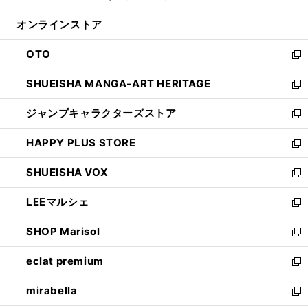
開
ン
ウ
オンラインストア
く
ド
ィ
ウ
ン
OTO
で
ド
新
開
ウ
し
SHUEISHA MANGA-ART HERITAGE
く
で
い
新
開
ウ
し
ジャンプキャラクターズストア
く
ィ
い
新
ン
ウ
し
HAPPY PLUS STORE
ド
ィ
い
新
ウ
ン
ウ
し
SHUEISHA VOX
で
ド
ィ
い
新
開
ウ
ン
ウ
し
LEEマルシェ
く
で
ド
ィ
い
新
開
ウ
ン
ウ
し
SHOP Marisol
く
で
ド
ィ
い
新
開
ウ
ン
ウ
し
eclat premium
く
で
ド
ィ
い
新
開
ウ
ン
ウ
し
mirabella
く
で
ド
ィ
い
新
開
ウ
ン
ウ