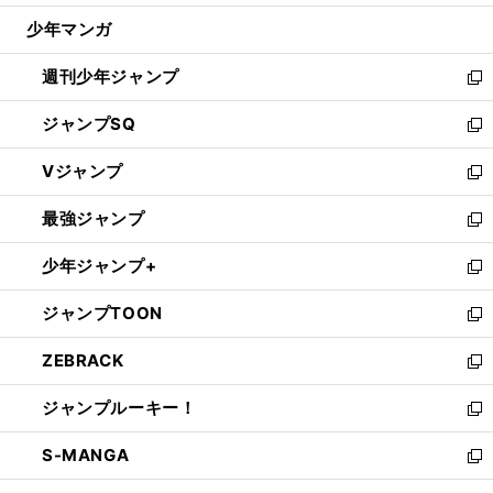
ウ
じ
少年マンガ
で
る
開
週刊少年ジャンプ
く
新
し
ジャンプSQ
い
新
ウ
し
Vジャンプ
ィ
い
新
ン
ウ
し
最強ジャンプ
ド
ィ
い
新
ウ
ン
ウ
し
少年ジャンプ+
で
ド
ィ
い
新
開
ウ
ン
ウ
し
ジャンプTOON
く
で
ド
ィ
い
新
開
ウ
ン
ウ
し
ZEBRACK
く
で
ド
ィ
い
新
開
ウ
ン
ウ
し
ジャンプルーキー！
く
で
ド
ィ
い
新
開
ウ
ン
ウ
し
S-MANGA
く
で
ド
ィ
い
新
開
ウ
ン
ウ
し