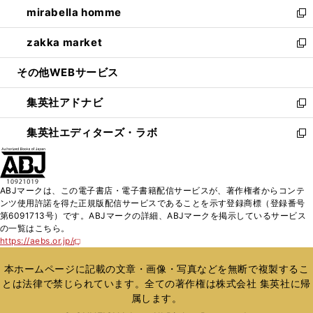
し
mirabella homme
く
で
ド
ィ
い
新
開
ウ
ン
ウ
し
zakka market
く
で
ド
ィ
い
新
開
ウ
ン
ウ
し
その他WEBサービス
く
で
ド
ィ
い
開
ウ
ン
ウ
集英社アドナビ
く
で
ド
ィ
新
開
ウ
ン
し
集英社エディターズ・ラボ
く
で
ド
い
新
開
ウ
ウ
し
く
で
ィ
い
開
ン
ウ
ABJマークは、この電子書店・電子書籍配信サービスが、著作権者からコンテ
く
ド
ィ
ンツ使用許諾を得た正規版配信サービスであることを示す登録商標（登録番号
ウ
ン
第6091713号）です。ABJマークの詳細、ABJマークを掲示しているサービス
で
ド
の一覧はこちら。
開
ウ
https://aebs.or.jp/
新
く
で
し
い
開
本ホームページに記載の文章・画像・写真などを無断で複製するこ
ウ
く
とは法律で禁じられています。全ての著作権は株式会社 集英社に帰
ィ
属します。
ン
ド