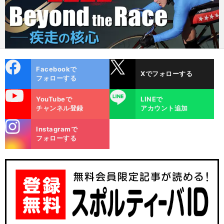
cebo
X
Facebookで
Xでフォローする
ok
フォローする
uTube
LINE
YouTubeで
LINEで
チャンネル登録
アカウント追加
stagra
Instagramで
m
フォローする