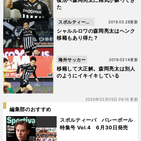
復活へ森岡亮太に精気が蘇ってき
た
スポルティーバ
2019.03.28更新
動画
シャルルロワの森岡亮太はヘンク
移籍もあり得た？
海外サッカー
2019.02.14更新
移籍して大正解。森岡亮太は別人
のようにイキイキしている
2020年02月05日 06:16 更新
編集部のおすすめ
スポルティーバ バレーボール
特集号 Vol.4 6月30日発売