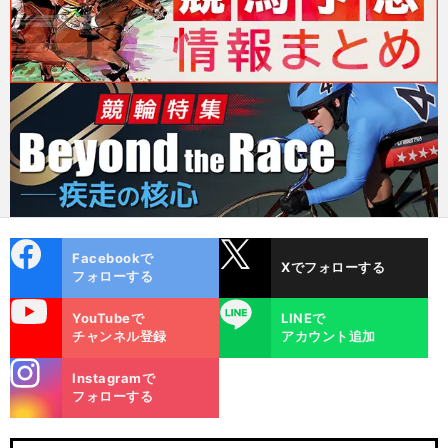
cebo
X
Facebookで
Xでフォローする
ok
フォローする
uTube
LINE
YouTubeで
LINEで
チャンネル登録
アカウント追加
stagra
Instagramで
m
フォローする