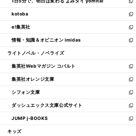
1日5分で、明日は変わる よみタイ yomitai
で
ド
ィ
い
新
開
ウ
ン
ウ
し
kotoba
く
で
ド
ィ
い
新
開
ウ
ン
ウ
し
e!集英社
く
で
ド
ィ
い
新
開
ウ
ン
ウ
し
情報・知識＆オピニオン imidas
く
で
ド
ィ
い
新
開
ウ
ン
ウ
し
ライトノベル・ノベライズ
く
で
ド
ィ
い
開
ウ
ン
ウ
集英社Webマガジン コバルト
く
で
ド
ィ
新
開
ウ
ン
し
集英社オレンジ文庫
く
で
ド
い
新
開
ウ
ウ
し
シフォン文庫
く
で
ィ
い
新
開
ン
ウ
し
ダッシュエックス文庫公式サイト
く
ド
ィ
い
新
ウ
ン
ウ
し
JUMP j-BOOKS
で
ド
ィ
い
新
開
ウ
ン
ウ
し
キッズ
く
で
ド
ィ
い