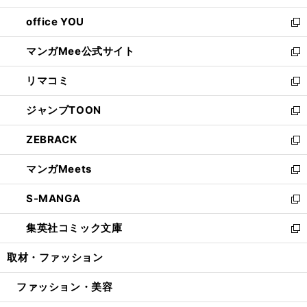
開
ウ
ウ
し
office YOU
く
で
ィ
い
新
開
ン
ウ
し
マンガMee公式サイト
く
ド
ィ
い
新
ウ
ン
ウ
し
リマコミ
で
ド
ィ
い
新
開
ウ
ン
ウ
し
ジャンプTOON
く
で
ド
ィ
い
新
開
ウ
ン
ウ
し
ZEBRACK
く
で
ド
ィ
い
新
開
ウ
ン
ウ
し
マンガMeets
く
で
ド
ィ
い
新
開
ウ
ン
ウ
し
S-MANGA
く
で
ド
ィ
い
新
開
ウ
ン
ウ
し
集英社コミック文庫
く
で
ド
ィ
い
新
開
ウ
ン
ウ
し
取材・ファッション
く
で
ド
ィ
い
開
ウ
ン
ウ
ファッション・美容
く
で
ド
ィ
開
ウ
ン