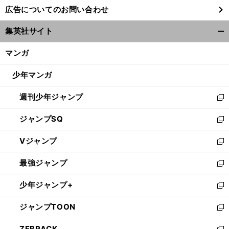
し
広告についてのお問い合わせ
い
ウ
集英社サイト
ィ
開
ン
く/
マンガ
ド
閉
ウ
じ
少年マンガ
で
る
開
週刊少年ジャンプ
く
新
し
ジャンプSQ
い
新
ウ
し
Vジャンプ
ィ
い
新
ン
ウ
し
最強ジャンプ
ド
ィ
い
新
ウ
ン
ウ
し
少年ジャンプ+
で
ド
ィ
い
新
開
ウ
ン
ウ
し
ジャンプTOON
く
で
ド
ィ
い
新
開
ウ
ン
ウ
し
ZEBRACK
く