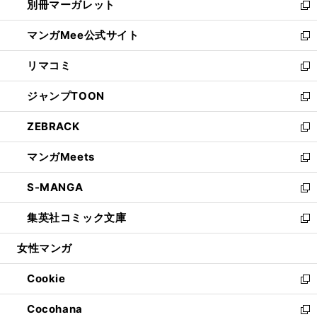
別冊マーガレット
く
で
ィ
い
新
開
ン
ウ
し
マンガMee公式サイト
く
ド
ィ
い
新
ウ
ン
ウ
し
リマコミ
で
ド
ィ
い
新
開
ウ
ン
ウ
し
ジャンプTOON
く
で
ド
ィ
い
新
開
ウ
ン
ウ
し
ZEBRACK
く
で
ド
ィ
い
新
開
ウ
ン
ウ
し
マンガMeets
く
で
ド
ィ
い
新
開
ウ
ン
ウ
し
S-MANGA
く
で
ド
ィ
い
新
開
ウ
ン
ウ
し
集英社コミック文庫
く
で
ド
ィ
い
新
開
ウ
ン
ウ
し
女性マンガ
く
で
ド
ィ
い
開
ウ
ン
ウ
Cookie
く
で
ド
ィ
新
開
ウ
ン
し
Cocohana
く
で
ド
い
新