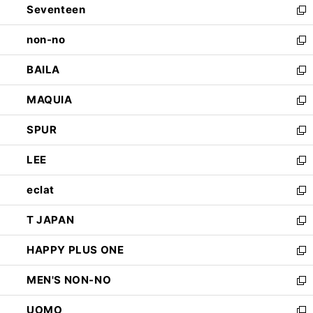
Seventeen
く
で
ド
新
開
ウ
し
non-no
く
で
い
新
開
ウ
し
BAILA
く
ィ
い
新
ン
ウ
し
MAQUIA
ド
ィ
い
新
ウ
ン
ウ
し
SPUR
で
ド
ィ
い
新
開
ウ
ン
ウ
し
LEE
く
で
ド
ィ
い
新
開
ウ
ン
ウ
し
eclat
く
で
ド
ィ
い
新
開
ウ
ン
ウ
し
T JAPAN
く
で
ド
ィ
い
新
開
ウ
ン
ウ
し
HAPPY PLUS ONE
く
で
ド
ィ
い
新
開
ウ
ン
ウ
し
MEN'S NON-NO
く
で
ド
ィ
い
新
開
ウ
ン
ウ
し
UOMO
く
で
ド
ィ
い