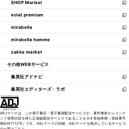
SHOP Marisol
く
で
ド
ィ
い
新
開
ウ
ン
ウ
し
eclat premium
く
で
ド
ィ
い
新
開
ウ
ン
ウ
し
mirabella
く
で
ド
ィ
い
新
開
ウ
ン
ウ
し
mirabella homme
く
で
ド
ィ
い
新
開
ウ
ン
ウ
し
zakka market
く
で
ド
ィ
い
新
開
ウ
ン
ウ
し
その他WEBサービス
く
で
ド
ィ
い
開
ウ
ン
ウ
集英社アドナビ
く
で
ド
ィ
新
開
ウ
ン
し
集英社エディターズ・ラボ
く
で
ド
い
新
開
ウ
ウ
し
く
で
ィ
い
開
ン
ウ
ABJマークは、この電子書店・電子書籍配信サービスが、著作権者からコンテ
く
ド
ィ
ンツ使用許諾を得た正規版配信サービスであることを示す登録商標（登録番号
ウ
ン
第6091713号）です。ABJマークの詳細、ABJマークを掲示しているサービス
で
ド
の一覧はこちら。