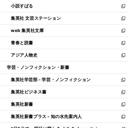
ウ
し
小説すばる
く
で
い
新
開
ウ
し
集英社 文芸ステーション
く
ィ
い
新
ン
ウ
し
web 集英社文庫
ド
ィ
い
新
ウ
ン
ウ
し
青春と読書
で
ド
ィ
い
新
開
ウ
ン
ウ
し
アジア人物史
く
で
ド
ィ
い
新
開
ウ
ン
ウ
し
学芸・ノンフィクション・新書
く
で
ド
ィ
い
開
ウ
ン
ウ
集英社学芸部 - 学芸・ノンフィクション
く
で
ド
ィ
新
開
ウ
ン
し
集英社ビジネス書
く
で
ド
い
新
開
ウ
ウ
し
集英社新書
く
で
ィ
い
新
開
ン
ウ
し
集英社新書プラス - 知の水先案内人
く
ド
ィ
い
新
ウ
ン
ウ
し