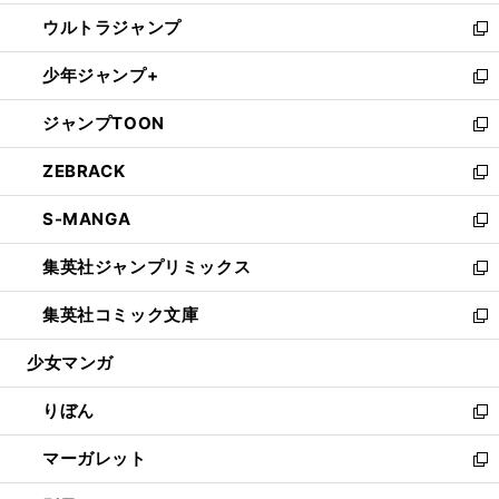
開
ウ
ン
ウ
し
ウルトラジャンプ
く
で
ド
ィ
い
新
開
ウ
ン
ウ
し
少年ジャンプ+
く
で
ド
ィ
い
新
開
ウ
ン
ウ
し
ジャンプTOON
く
で
ド
ィ
い
新
開
ウ
ン
ウ
し
ZEBRACK
く
で
ド
ィ
い
新
開
ウ
ン
ウ
し
S-MANGA
く
で
ド
ィ
い
新
開
ウ
ン
ウ
し
集英社ジャンプリミックス
く
で
ド
ィ
い
新
開
ウ
ン
ウ
し
集英社コミック文庫
く
で
ド
ィ
い
新
開
ウ
ン
ウ
し
少女マンガ
く
で
ド
ィ
い
開
ウ
ン
ウ
りぼん
く
で
ド
ィ
新
開
ウ
ン
し
マーガレット
く
で
ド
い
新
開
ウ
ウ
し