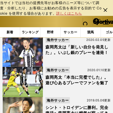
当サイトでは当社の提携先等がお客様のニーズ等について調
査・分析したり、お客様にお勧めの広告を表⽰する⽬的で Co
閉じ
okie を使⽤する場合があります。
詳しくはこちら
る
マイペ
web Sportiva (webスポルティーバ)
検索
メニュ
we
ー
「#シャルルロワ」の最新ニュース・ 情報
b
ジ
新着
ランキング
野球
サッカー
競馬
ゴル
ス
海外サッカー
2020.02.05更新
ポ
ル
森岡亮太は「新しい自分を発見し
テ
た」。いぶし銀のプレーを連発！
ィ
ー
バ
海外サッカー
2020.01.10更新
森岡亮太「本当に完璧でした」。
遊び心あるプレーでファンを魅了
海外サッカー
2019.05.06更新
シント・トロイデンに勝利。完全