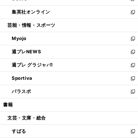
新
開
ウ
ン
ウ
し
集英社オンライン
く
で
ド
ィ
い
新
開
ウ
ン
ウ
し
芸能・情報・スポーツ
く
で
ド
ィ
い
開
ウ
ン
ウ
Myojo
く
で
ド
ィ
新
開
ウ
ン
し
週プレNEWS
く
で
ド
い
新
開
ウ
ウ
し
週プレ グラジャパ!
く
で
ィ
い
新
開
ン
ウ
し
Sportiva
く
ド
ィ
い
新
ウ
ン
ウ
し
パラスポ
で
ド
ィ
い
新
開
ウ
ン
ウ
し
書籍
く
で
ド
ィ
い
開
ウ
ン
ウ
文芸・文庫・総合
く
で
ド
ィ
開
ウ
ン
すばる
く
で
ド
新
開