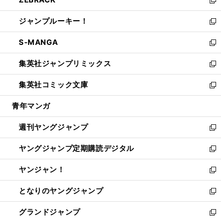
で
ド
ィ
い
新
開
ウ
ン
ウ
し
ジャンプルーキー！
く
で
ド
ィ
い
新
開
ウ
ン
ウ
し
S-MANGA
く
で
ド
ィ
い
新
開
ウ
ン
ウ
し
集英社ジャンプリミックス
く
で
ド
ィ
い
新
開
ウ
ン
ウ
し
集英社コミック文庫
く
で
ド
ィ
い
新
開
ウ
ン
ウ
し
青年マンガ
く
で
ド
ィ
い
開
ウ
ン
ウ
週刊ヤングジャンプ
く
で
ド
ィ
新
開
ウ
ン
し
ヤングジャンプ定期購読デジタル
く
で
ド
い
新
開
ウ
ウ
し
ヤンジャン！
く
で
ィ
い
新
開
ン
ウ
し
となりのヤングジャンプ
く
ド
ィ
い
新
ウ
ン
ウ
し
グランドジャンプ
で
ド
ィ
い
新