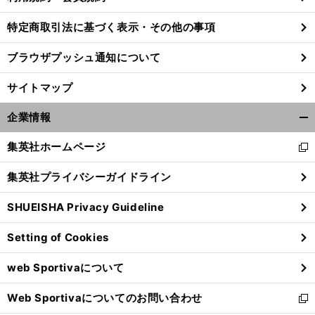
特定商取引法に基づく表示・その他の事項
ブラウザプッシュ通知について
サイトマップ
企業情報
開
く/
集英社ホームページ
新
閉
し
じ
集英社プライバシーガイドライン
い
る
ウ
SHUEISHA Privacy Guideline
ィ
ン
Setting of Cookies
ド
ウ
web Sportivaについて
で
開
Web Sportivaについてのお問い合わせ
く
新