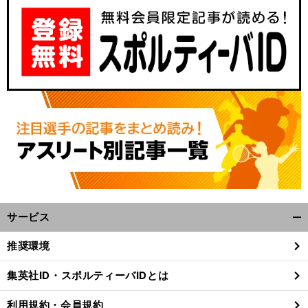
サービス
開
く/
推奨環境
閉
じ
集英社ID・スポルティーバIDとは
る
利用規約・会員規約