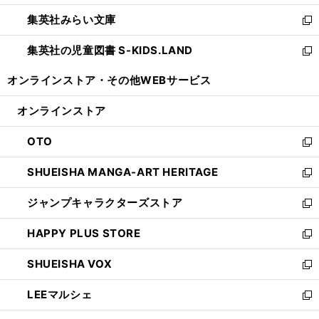
開
ウ
ン
ウ
集英社みらい文庫
く
で
ド
ィ
新
開
ウ
ン
し
集英社の児童図書 S-KIDS.LAND
く
で
ド
い
新
開
ウ
ウ
し
オンラインストア・
その他WEBサービス
く
で
ィ
い
開
ン
ウ
オンラインストア
く
ド
ィ
ウ
ン
OTO
で
ド
新
開
ウ
し
SHUEISHA MANGA-ART HERITAGE
く
で
い
新
開
ウ
し
ジャンプキャラクターズストア
く
ィ
い
新
ン
ウ
し
HAPPY PLUS STORE
ド
ィ
い
新
ウ
ン
ウ
し
SHUEISHA VOX
で
ド
ィ
い
新
開
ウ
ン
ウ
し
LEEマルシェ
く
で
ド
ィ
い
新
開
ウ
ン
ウ
し