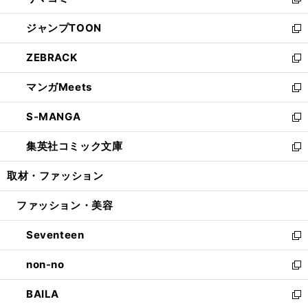
ィ
い
新
開
ウ
ン
ウ
し
ジャンプTOON
く
で
ド
ィ
い
新
開
ウ
ン
ウ
し
ZEBRACK
く
で
ド
ィ
い
新
開
ウ
ン
ウ
し
マンガMeets
く
で
ド
ィ
い
新
開
ウ
ン
ウ
し
S-MANGA
く
で
ド
ィ
い
新
開
ウ
ン
ウ
し
集英社コミック文庫
く
で
ド
ィ
い
新
開
ウ
ン
ウ
し
取材・ファッション
く
で
ド
ィ
い
開
ウ
ン
ウ
ファッション・美容
く
で
ド
ィ
開
ウ
ン
Seventeen
く
で
ド
新
開
ウ
し
non-no
く
で
い
新
開
ウ
し
BAILA
く
ィ
い
新