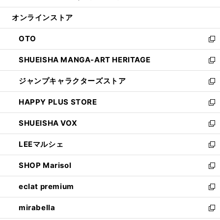
開
ン
ウ
オンラインストア
く
ド
ィ
ウ
ン
OTO
で
ド
新
開
ウ
し
SHUEISHA MANGA-ART HERITAGE
く
で
い
新
開
ウ
し
ジャンプキャラクターズストア
く
ィ
い
新
ン
ウ
し
HAPPY PLUS STORE
ド
ィ
い
新
ウ
ン
ウ
し
SHUEISHA VOX
で
ド
ィ
い
新
開
ウ
ン
ウ
し
LEEマルシェ
く
で
ド
ィ
い
新
開
ウ
ン
ウ
し
SHOP Marisol
く
で
ド
ィ
い
新
開
ウ
ン
ウ
し
eclat premium
く
で
ド
ィ
い
新
開
ウ
ン
ウ
し
mirabella
く
で
ド
ィ
い
新
開
ウ
ン
ウ