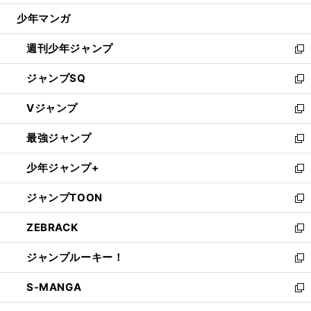
ウ
じ
少年マンガ
で
る
開
週刊少年ジャンプ
く
新
し
ジャンプSQ
い
新
ウ
し
Vジャンプ
ィ
い
新
ン
ウ
し
最強ジャンプ
ド
ィ
い
新
ウ
ン
ウ
し
少年ジャンプ+
で
ド
ィ
い
新
開
ウ
ン
ウ
し
ジャンプTOON
く
で
ド
ィ
い
新
開
ウ
ン
ウ
し
ZEBRACK
く
で
ド
ィ
い
新
開
ウ
ン
ウ
し
ジャンプルーキー！
く
で
ド
ィ
い
新
開
ウ
ン
ウ
し
S-MANGA
く
で
ド
ィ
い
新
開
ウ
ン
ウ
し