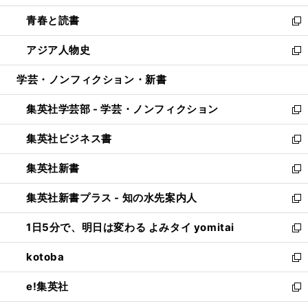
ウ
ン
ウ
し
青春と読書
で
ド
ィ
い
新
開
ウ
ン
ウ
し
アジア人物史
く
で
ド
ィ
い
新
開
ウ
ン
ウ
し
学芸・ノンフィクション・新書
く
で
ド
ィ
い
開
ウ
ン
ウ
集英社学芸部 - 学芸・ノンフィクション
く
で
ド
ィ
新
開
ウ
ン
し
集英社ビジネス書
く
で
ド
い
新
開
ウ
ウ
し
集英社新書
く
で
ィ
い
新
開
ン
ウ
し
集英社新書プラス - 知の水先案内人
く
ド
ィ
い
新
ウ
ン
ウ
し
1日5分で、明日は変わる よみタイ yomitai
で
ド
ィ
い
新
開
ウ
ン
ウ
し
kotoba
く
で
ド
ィ
い
新
開
ウ
ン
ウ
し
e!集英社
く
で
ド
ィ
い
新
開
ウ
ン
ウ
し