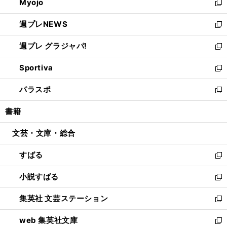
Myojo
く
で
ド
ィ
新
開
ウ
ン
し
週プレNEWS
く
で
ド
い
新
開
ウ
ウ
し
週プレ グラジャパ!
く
で
ィ
い
新
開
ン
ウ
し
Sportiva
く
ド
ィ
い
新
ウ
ン
ウ
し
パラスポ
で
ド
ィ
い
新
開
ウ
ン
ウ
し
書籍
く
で
ド
ィ
い
開
ウ
ン
ウ
文芸・文庫・総合
く
で
ド
ィ
開
ウ
ン
すばる
く
で
ド
新
開
ウ
し
小説すばる
く
で
い
新
開
ウ
し
集英社 文芸ステーション
く
ィ
い
新
ン
ウ
し
web 集英社文庫
ド
ィ
い
新