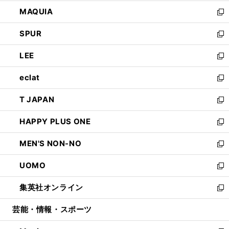
ン
ウ
し
MAQUIA
ド
ィ
い
新
ウ
ン
ウ
し
SPUR
で
ド
ィ
い
新
開
ウ
ン
ウ
し
LEE
く
で
ド
ィ
い
新
開
ウ
ン
ウ
し
eclat
く
で
ド
ィ
い
新
開
ウ
ン
ウ
し
T JAPAN
く
で
ド
ィ
い
新
開
ウ
ン
ウ
し
HAPPY PLUS ONE
く
で
ド
ィ
い
新
開
ウ
ン
ウ
し
MEN'S NON-NO
く
で
ド
ィ
い
新
開
ウ
ン
ウ
し
UOMO
く
で
ド
ィ
い
新
開
ウ
ン
ウ
し
集英社オンライン
く
で
ド
ィ
い
新
開
ウ
ン
ウ
し
芸能・情報・スポーツ
く
で
ド
ィ
い
開
ウ
ン
ウ