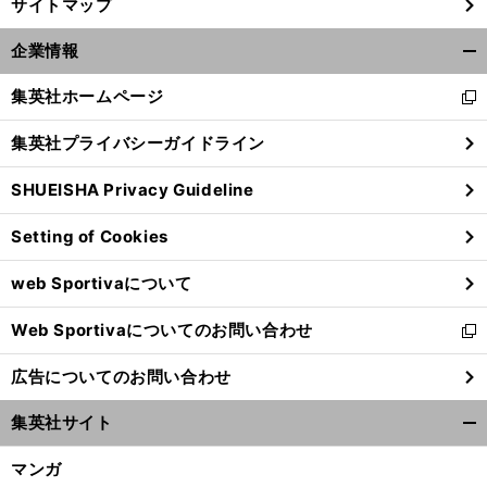
サイトマップ
企業情報
開
く/
集英社ホームページ
新
閉
し
じ
集英社プライバシーガイドライン
い
る
ウ
SHUEISHA Privacy Guideline
ィ
ン
Setting of Cookies
ド
ウ
web Sportivaについて
で
開
Web Sportivaについてのお問い合わせ
く
新
し
広告についてのお問い合わせ
い
ウ
集英社サイト
ィ
開
ン
く/
マンガ
ド
閉