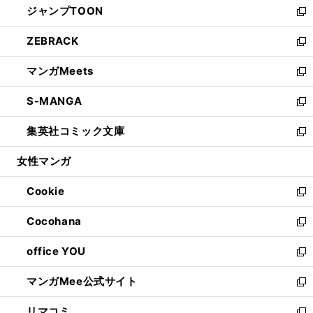
ジャンプTOON
く
で
ド
ィ
い
新
開
ウ
ン
ウ
し
ZEBRACK
く
で
ド
ィ
い
新
開
ウ
ン
ウ
し
マンガMeets
く
で
ド
ィ
い
新
開
ウ
ン
ウ
し
S-MANGA
く
で
ド
ィ
い
新
開
ウ
ン
ウ
し
集英社コミック文庫
く
で
ド
ィ
い
新
開
ウ
ン
ウ
し
女性マンガ
く
で
ド
ィ
い
開
ウ
ン
ウ
Cookie
く
で
ド
ィ
新
開
ウ
ン
し
Cocohana
く
で
ド
い
新
開
ウ
ウ
し
office YOU
く
で
ィ
い
新
開
ン
ウ
し
マンガMee公式サイト
く
ド
ィ
い
新
ウ
ン
ウ
し
リマコミ
で
ド