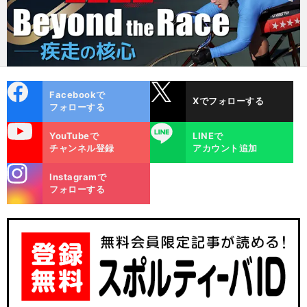
cebo
X
Facebookで
Xでフォローする
ok
フォローする
uTube
LINE
YouTubeで
LINEで
チャンネル登録
アカウント追加
stagra
Instagramで
m
フォローする