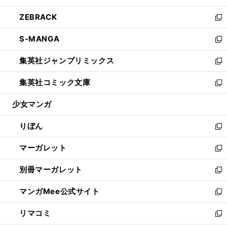
開
ウ
ン
ウ
し
ZEBRACK
く
で
ド
ィ
い
新
開
ウ
ン
ウ
し
S-MANGA
く
で
ド
ィ
い
新
開
ウ
ン
ウ
し
集英社ジャンプリミックス
く
で
ド
ィ
い
新
開
ウ
ン
ウ
し
集英社コミック文庫
く
で
ド
ィ
い
新
開
ウ
ン
ウ
し
少女マンガ
く
で
ド
ィ
い
開
ウ
ン
ウ
りぼん
く
で
ド
ィ
新
開
ウ
ン
し
マーガレット
く
で
ド
い
新
開
ウ
ウ
し
別冊マーガレット
く
で
ィ
い
新
開
ン
ウ
し
マンガMee公式サイト
く
ド
ィ
い
新
ウ
ン
ウ
し
リマコミ
で
ド
ィ
い
新
開
ウ
ン
ウ
し