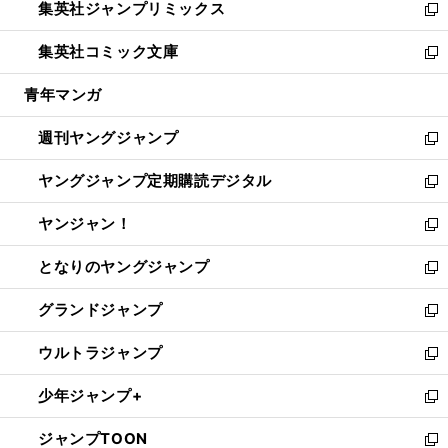
集英社ジャンプリミックス
く
で
ド
ィ
い
新
開
ウ
ン
ウ
し
集英社コミック文庫
く
で
ド
ィ
い
新
開
ウ
ン
ウ
し
青年マンガ
く
で
ド
ィ
い
開
ウ
ン
ウ
週刊ヤングジャンプ
く
で
ド
ィ
新
開
ウ
ン
し
ヤングジャンプ定期購読デジタル
く
で
ド
い
新
開
ウ
ウ
し
ヤンジャン！
く
で
ィ
い
新
開
ン
ウ
し
となりのヤングジャンプ
く
ド
ィ
い
新
ウ
ン
ウ
し
グランドジャンプ
で
ド
ィ
い
新
開
ウ
ン
ウ
し
ウルトラジャンプ
く
で
ド
ィ
い
新
開
ウ
ン
ウ
し
少年ジャンプ+
く
で
ド
ィ
い
新
開
ウ
ン
ウ
し
ジャンプTOON
く
で
ド
ィ
い
新