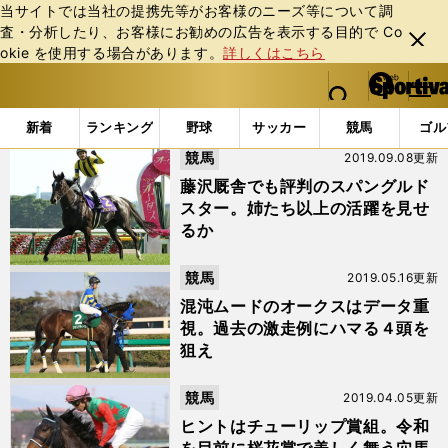
当サイトでは当社の提携先等がお客様のニーズ等について調
査・分析したり、お客様にお勧めの広告を表⽰する⽬的で Co
閉じ
okie を使⽤する場合があります。
詳しくはこちら
る
マイペ
web Sportiva (webスポルティーバ)
検索
メニュ
we
ー
「#シェーングランツ」の最新ニュース・ 情報
b
ジ
新着
ランキング
野球
サッカー
競馬
ゴル
ス
競馬
2019.09.08更新
ポ
ル
藤沢厩舎でも評判のスパングルド
テ
スター。姉たち以上の活躍を見せ
ィ
るか
ー
バ
競馬
2019.05.16更新
混沌ムードのオークスはデータ重
視。過去の激走例にハマる４頭を
狙え
競馬
2019.04.05更新
ヒントはチューリップ賞組。令和