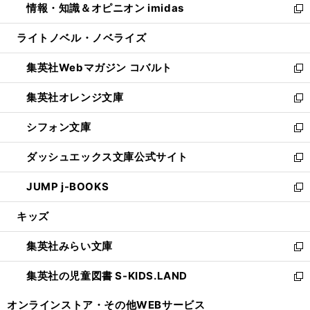
情報・知識＆オピニオン imidas
く
で
ド
ィ
い
新
開
ウ
ン
ウ
し
ライトノベル・ノベライズ
く
で
ド
ィ
い
開
ウ
ン
ウ
集英社Webマガジン コバルト
く
で
ド
ィ
新
開
ウ
ン
し
集英社オレンジ文庫
く
で
ド
い
新
開
ウ
ウ
し
シフォン文庫
く
で
ィ
い
新
開
ン
ウ
し
ダッシュエックス文庫公式サイト
く
ド
ィ
い
新
ウ
ン
ウ
し
JUMP j-BOOKS
で
ド
ィ
い
新
開
ウ
ン
ウ
し
キッズ
く
で
ド
ィ
い
開
ウ
ン
ウ
集英社みらい文庫
く
で
ド
ィ
新
開
ウ
ン
し
集英社の児童図書 S-KIDS.LAND
く
で
ド
い
新
開
ウ
ウ
し
オンラインストア・
その他WEBサービス
く
で
ィ
い