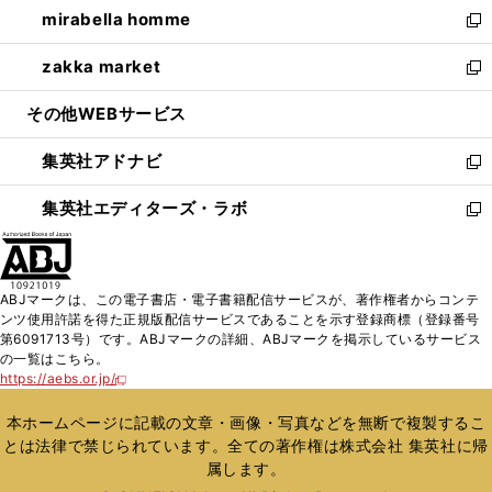
し
mirabella homme
く
で
ド
ィ
い
新
開
ウ
ン
ウ
し
zakka market
く
で
ド
ィ
い
新
開
ウ
ン
ウ
し
その他WEBサービス
く
で
ド
ィ
い
開
ウ
ン
ウ
集英社アドナビ
く
で
ド
ィ
新
開
ウ
ン
し
集英社エディターズ・ラボ
く
で
ド
い
新
開
ウ
ウ
し
く
で
ィ
い
開
ン
ウ
ABJマークは、この電子書店・電子書籍配信サービスが、著作権者からコンテ
く
ド
ィ
ンツ使用許諾を得た正規版配信サービスであることを示す登録商標（登録番号
ウ
ン
第6091713号）です。ABJマークの詳細、ABJマークを掲示しているサービス
で
ド
の一覧はこちら。
開
ウ
https://aebs.or.jp/
新
く
で
し
い
開
本ホームページに記載の文章・画像・写真などを無断で複製するこ
ウ
く
とは法律で禁じられています。全ての著作権は株式会社 集英社に帰
ィ
属します。
ン
ド