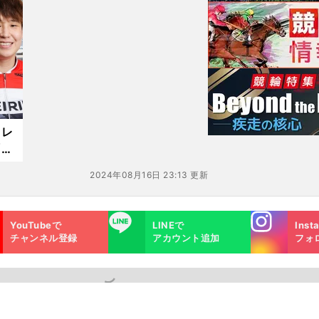
ルス
記録を伸ばせるのか
２レ
「ガ
げて
2024年08月16日 23:13 更新
表選
Instagra
LINE
YouTubeで
LINEで
Inst
m
チャンネル登録
アカウント追加
フォ