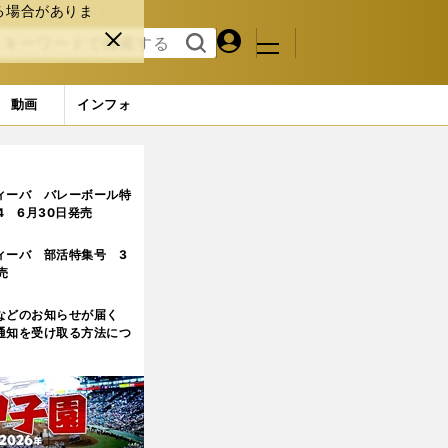
る場合がありま
マイペ
閉じ
検索
メニュ
ー
る
す
ジ
る
動画
インフォ
ィーバ バレーボール特
.4 6月30日発売
ィーバ 部活特集号 3
売
などのお知らせが届く
通知を受け取る方法につ