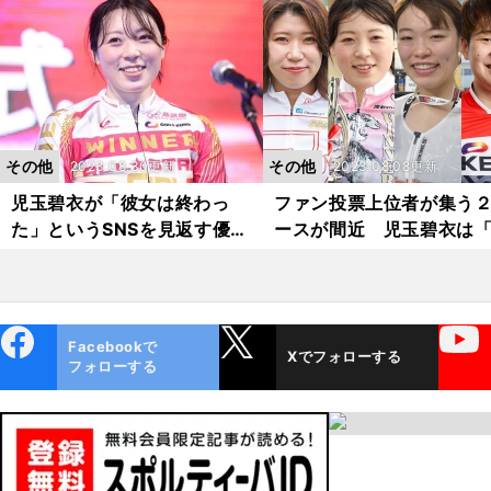
１着、９車身差の圧勝に一同
収力 実力＆人気でオー
白旗
ターにも出場
その他
その他
2023.08.30更新
2023.08.08更新
児玉碧衣が「彼女は終わっ
ファン投票上位者が集う
た」というSNSを見返す優
ースが間近 児玉碧衣は
勝 1位だったファン投票に
ールズケイリンを盛り上
結果で応え「恩返しができ
いるのは我々」と日本代
た」
手に闘志むき出し
ebo
X
YouTube
Facebookで
Xでフォローする
ok
フォローする