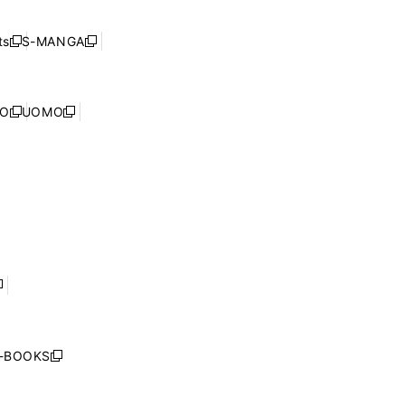
開
い
ド
ン
く
ウ
ウ
ド
s
S-MANGA
新
新
ィ
で
ウ
し
し
ン
開
で
い
い
ド
く
開
ウ
ウ
ウ
NO
UOMO
く
新
新
ィ
ィ
で
し
し
ン
ン
開
い
い
ド
ド
く
ウ
ウ
ウ
ウ
ィ
ィ
で
で
ン
ン
開
開
ド
ド
く
く
ウ
ウ
で
で
開
開
く
く
し
い
ウ
j-BOOKS
新
ィ
し
ン
い
ド