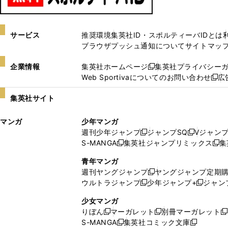
サービス
推奨環境
集英社ID・スポルティーバIDとは
ブラウザプッシュ通知について
サイトマッ
企業情報
集英社ホームページ
集英社プライバシー
新
Web Sportivaについてのお問い合わせ
広
し
新
い
し
集英社サイト
ウ
い
ィ
ウ
マンガ
少年マンガ
ン
ィ
週刊少年ジャンプ
ジャンプSQ
Vジャン
ド
ン
新
新
S-MANGA
集英社ジャンプリミックス
集
ウ
ド
新
し
し
新
で
ウ
し
い
い
し
青年マンガ
開
で
い
ウ
ウ
い
週刊ヤングジャンプ
ヤングジャンプ定期
新
く
開
ウ
ィ
ィ
ウ
ウルトラジャンプ
少年ジャンプ+
ジャン
新
し
新
く
ィ
ン
ン
ィ
し
い
し
ン
ド
ド
ン
少女マンガ
い
ウ
い
ド
ウ
ウ
ド
りぼん
マーガレット
別冊マーガレット
新
新
新
ウ
ィ
ウ
ウ
で
で
ウ
S-MANGA
集英社コミック文庫
し
新
し
新
ィ
ン
ィ