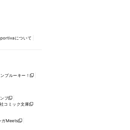
Sportivaについて
ャンプルーキー！
新
し
い
ウ
ャンプ
新
ィ
社コミック文庫
し
新
ン
い
し
ド
ウ
い
ウ
ガMeets
新
ィ
ウ
で
し
ン
ィ