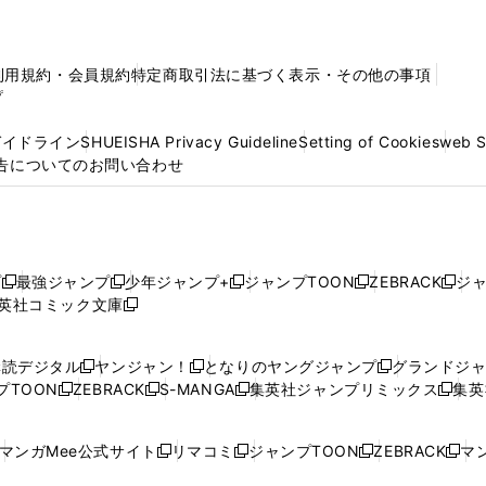
利用規約・会員規約
特定商取引法に基づく表示・その他の事項
プ
ガイドライン
SHUEISHA Privacy Guideline
Setting of Cookies
web 
告についてのお問い合わせ
プ
最強ジャンプ
少年ジャンプ+
ジャンプTOON
ZEBRACK
ジ
新
新
新
新
新
英社コミック文庫
し
新
し
し
し
し
い
い
し
い
い
い
ウ
ウ
い
ウ
ウ
ウ
購読デジタル
ヤンジャン！
となりのヤングジャンプ
グランドジ
新
新
新
ィ
ィ
ウ
ィ
ィ
ィ
プTOON
ZEBRACK
S-MANGA
集英社ジャンプリミックス
集英
新
し
新
し
新
し
新
ン
ン
ィ
ン
ン
ン
し
い
し
い
し
い
し
ド
ド
ン
ド
ド
ド
い
ウ
い
ウ
い
ウ
い
ウ
ウ
ド
ウ
ウ
ウ
マンガMee公式サイト
リマコミ
ジャンプTOON
ZEBRACK
マン
新
新
新
新
ウ
ィ
ウ
ィ
ウ
ィ
ウ
で
で
ウ
で
で
で
し
し
し
し
し
ィ
ン
ィ
ン
ィ
ン
ィ