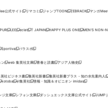
開
開
で
開
開
開
い
い
い
い
い
ン
ド
ン
ド
ン
ド
ン
く
く
開
く
く
く
ウ
ウ
ウ
ウ
ウ
ド
ウ
ド
ウ
ド
ウ
ド
ee公式サイト
リマコミ
ジャンプTOON
ZEBRACK
マンガMeet
く
新
新
新
新
ィ
ィ
ィ
ィ
ィ
ウ
で
ウ
で
ウ
で
ウ
し
し
し
し
ン
ン
ン
ン
ン
で
開
で
開
で
開
で
い
い
い
い
ド
ド
ド
ド
ド
開
く
開
く
開
く
開
ウ
ウ
ウ
ウ
ウ
ウ
ウ
ウ
ウ
PUR
LEE
eclat
T JAPAN
HAPPY PLUS ONE
MEN'S NON-
く
く
く
く
新
新
新
新
新
ィ
ィ
ィ
ィ
で
で
で
で
で
し
し
し
し
し
ン
ン
ン
ン
開
開
開
開
開
い
い
い
い
い
ド
ド
ド
ド
く
く
く
く
く
ウ
ウ
ウ
ウ
ウ
ウ
ウ
ウ
ウ
Sportiva
パラスポ
新
新
ィ
ィ
ィ
ィ
ィ
で
で
で
で
し
し
し
ン
ン
ン
ン
ン
開
開
開
開
い
い
い
ド
ド
ド
ド
ド
ョン
web 集英社文庫
青春と読書
アジア人物史
く
く
く
く
新
新
新
新
ウ
ウ
ウ
ウ
ウ
ウ
ウ
ウ
し
し
し
し
ィ
ィ
ィ
で
で
で
で
で
い
い
い
い
ン
ン
ン
集英社ビジネス書
集英社新書
集英社新書プラス - 知の水先案内人
開
開
開
開
開
新
新
新
ウ
ウ
ウ
ウ
ド
ド
ド
kotoba
e!集英社
情報・知識＆オピニオン imidas
く
く
く
く
く
新
し
新
し
新
ィ
ィ
ィ
ィ
ウ
ウ
ウ
し
し
い
し
い
し
ン
ン
ン
ン
で
で
で
い
い
ウ
い
ウ
い
ド
ド
ド
ド
ンジ文庫
シフォン文庫
ダッシュエックス文庫公式サイト
JUMP 
開
開
開
新
新
新
ウ
ウ
ィ
ウ
ィ
ウ
ウ
ウ
ウ
ウ
く
く
く
し
し
し
ィ
ィ
ン
ィ
ン
ィ
で
で
で
で
い
い
い
ン
ン
ド
ン
ド
ン