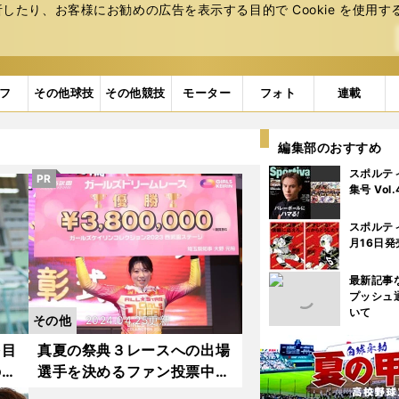
たり、お客様にお勧めの広告を表⽰する⽬的で Cookie を使⽤す
フ
その他球技
その他競技
モーター
フォト
連載
編集部のおすすめ
スポルテ
PR
集号 Vol
スポルテ
月16日発
最新記事
プッシュ
いて
その他
2024.04.25更新
を目
真夏の祭典３レースへの出場
の武
選手を決めるファン投票中間
と吸
結果を発表 児玉碧衣は連続