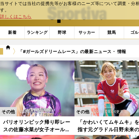
当サイトでは当社の提携先等がお客様のニーズ等について調査・分析し
web Sportiva (webスポルティーバ)
す。
詳しくはこちら
新着
ランキング
野球
サッカー
競馬
ゴル
we
「#ガールズドリームレース」の最新ニュース・ 情報
b
ス
ポ
ル
テ
ィ
ー
バ
その他
その他
2024.08.16更新
2024.08.06更新
パリオリンピック帰り即レー
「かわいくてムキムキ」
スの佐藤水菜が女子オールス
指す元グラドル日野未来
ター競輪で優勝 ３日間連続
器は43cmのふくらはぎ