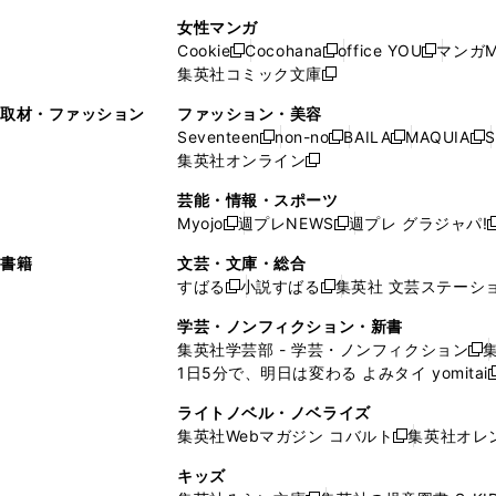
で
開
開
で
い
し
い
し
ン
ド
ン
女性マンガ
開
く
く
開
ウ
い
ウ
い
ド
ウ
ド
Cookie
Cocohana
office YOU
マンガM
く
く
新
新
新
ィ
ウ
ィ
ウ
ウ
で
ウ
集英社コミック文庫
し
新
し
し
ン
ィ
ン
ィ
で
開
で
い
し
い
い
ド
ン
ド
ン
取材・ファッション
ファッション・美容
開
く
開
ウ
い
ウ
ウ
ウ
ド
ウ
ド
Seventeen
non-no
BAILA
MAQUIA
S
く
く
新
新
新
新
ィ
ウ
ィ
ィ
で
ウ
で
ウ
集英社オンライン
し
新
し
し
し
ン
ィ
ン
ン
開
で
開
で
い
し
い
い
い
ド
ン
ド
ド
芸能・情報・スポーツ
く
開
く
開
ウ
い
ウ
ウ
ウ
ウ
ド
ウ
ウ
Myojo
週プレNEWS
週プレ グラジャパ!
く
く
新
新
新
ィ
ウ
ィ
ィ
ィ
で
ウ
で
で
し
し
ン
ィ
ン
ン
ン
書籍
文芸・文庫・総合
開
で
開
開
い
い
ド
ン
ド
ド
ド
すばる
小説すばる
集英社 文芸ステーシ
く
開
く
く
新
新
ウ
ウ
ウ
ド
ウ
ウ
ウ
く
し
し
ィ
ィ
学芸・ノンフィクション・新書
で
ウ
で
で
で
い
い
ン
ン
集英社学芸部 - 学芸・ノンフィクション
開
で
開
開
開
新
ウ
ウ
ド
ド
1日5分で、明日は変わる よみタイ yomitai
く
開
く
く
く
し
新
ィ
ィ
ウ
ウ
く
い
ン
ン
ライトノベル・ノベライズ
で
で
ウ
ド
ド
集英社Webマガジン コバルト
集英社オレ
開
開
新
ィ
ウ
ウ
く
く
し
ン
キッズ
で
で
い
ド