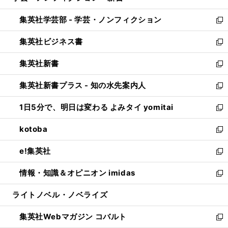
開
ウ
ン
ウ
集英社学芸部 - 学芸・ノンフィクション
く
で
ド
ィ
新
開
ウ
ン
し
集英社ビジネス書
く
で
ド
い
新
開
ウ
ウ
し
集英社新書
く
で
ィ
い
新
開
ン
ウ
し
集英社新書プラス - 知の水先案内人
く
ド
ィ
い
新
ウ
ン
ウ
し
1日5分で、明日は変わる よみタイ yomitai
で
ド
ィ
い
新
開
ウ
ン
ウ
し
kotoba
く
で
ド
ィ
い
新
開
ウ
ン
ウ
し
e!集英社
く
で
ド
ィ
い
新
開
ウ
ン
ウ
し
情報・知識＆オピニオン imidas
く
で
ド
ィ
い
新
開
ウ
ン
ウ
し
ライトノベル・ノベライズ
く
で
ド
ィ
い
開
ウ
ン
ウ
集英社Webマガジン コバルト
く
で
ド
ィ
新
開