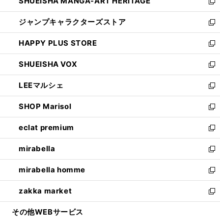
SHUEISHA MANGA-ART HERITAGE
く
で
い
新
開
ウ
し
ジャンプキャラクターズストア
く
ィ
い
新
ン
ウ
し
HAPPY PLUS STORE
ド
ィ
い
新
ウ
ン
ウ
し
SHUEISHA VOX
で
ド
ィ
い
新
開
ウ
ン
ウ
し
LEEマルシェ
く
で
ド
ィ
い
新
開
ウ
ン
ウ
し
SHOP Marisol
く
で
ド
ィ
い
新
開
ウ
ン
ウ
し
eclat premium
く
で
ド
ィ
い
新
開
ウ
ン
ウ
し
mirabella
く
で
ド
ィ
い
新
開
ウ
ン
ウ
し
mirabella homme
く
で
ド
ィ
い
新
開
ウ
ン
ウ
し
zakka market
く
で
ド
ィ
い
新
開
ウ
ン
ウ
し
その他WEBサービス
く
で
ド
ィ
い