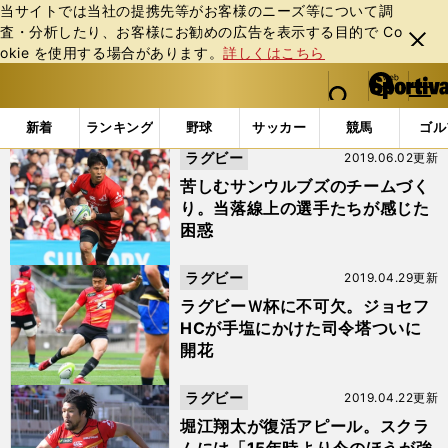
当サイトでは当社の提携先等がお客様のニーズ等について調
査・分析したり、お客様にお勧めの広告を表⽰する⽬的で Co
閉じ
okie を使⽤する場合があります。
詳しくはこちら
る
マイペ
web Sportiva (webスポルティーバ)
検索
メニュ
we
ー
「#ウルフパック」の最新ニュース・ 情報
b
ジ
新着
ランキング
野球
サッカー
競馬
ゴル
ス
ラグビー
2019.06.02更新
ポ
ル
苦しむサンウルブズのチームづく
テ
り。当落線上の選手たちが感じた
ィ
困惑
ー
バ
ラグビー
2019.04.29更新
ラグビーＷ杯に不可欠。ジョセフ
HCが手塩にかけた司令塔ついに
開花
ラグビー
2019.04.22更新
堀江翔太が復活アピール。スクラ