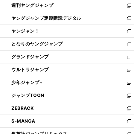
週刊ヤングジャンプ
く
で
ド
ィ
新
開
ウ
ン
し
ヤングジャンプ定期購読デジタル
く
で
ド
い
新
開
ウ
ウ
し
ヤンジャン！
く
で
ィ
い
新
開
ン
ウ
し
となりのヤングジャンプ
く
ド
ィ
い
新
ウ
ン
ウ
し
グランドジャンプ
で
ド
ィ
い
新
開
ウ
ン
ウ
し
ウルトラジャンプ
く
で
ド
ィ
い
新
開
ウ
ン
ウ
し
少年ジャンプ+
く
で
ド
ィ
い
新
開
ウ
ン
ウ
し
ジャンプTOON
く
で
ド
ィ
い
新
開
ウ
ン
ウ
し
ZEBRACK
く
で
ド
ィ
い
新
開
ウ
ン
ウ
し
S-MANGA
く
で
ド
ィ
い
新
開
ウ
ン
ウ
し
集英社ジャンプリミックス
く