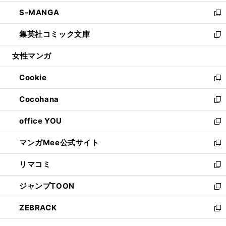
開
ウ
ン
ウ
し
S-MANGA
く
で
ド
ィ
い
新
開
ウ
ン
ウ
し
集英社コミック文庫
く
で
ド
ィ
い
新
開
ウ
ン
ウ
し
女性マンガ
く
で
ド
ィ
い
開
ウ
ン
ウ
Cookie
く
で
ド
ィ
新
開
ウ
ン
し
Cocohana
く
で
ド
い
新
開
ウ
ウ
し
office YOU
く
で
ィ
い
新
開
ン
ウ
し
マンガMee公式サイト
く
ド
ィ
い
新
ウ
ン
ウ
し
リマコミ
で
ド
ィ
い
新
開
ウ
ン
ウ
し
ジャンプTOON
く
で
ド
ィ
い
新
開
ウ
ン
ウ
し
ZEBRACK
く
で
ド
ィ
い
新
開
ウ
ン
ウ
し