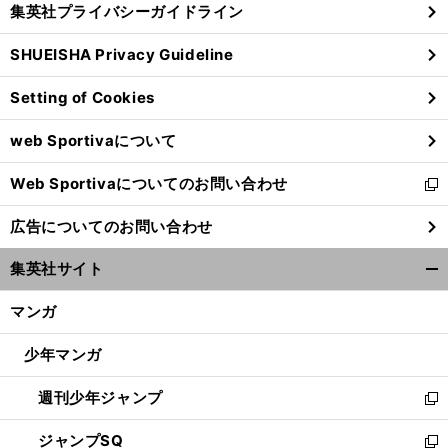
集英社プライバシーガイドライン
い
る
ウ
SHUEISHA Privacy Guideline
ィ
ン
Setting of Cookies
ド
ウ
web Sportivaについて
で
開
Web Sportivaについてのお問い合わせ
く
新
し
広告についてのお問い合わせ
い
ウ
集英社サイト
ィ
開
ン
く/
マンガ
ド
閉
ウ
じ
少年マンガ
で
る
開
週刊少年ジャンプ
く
新
し
ジャンプSQ
い
新