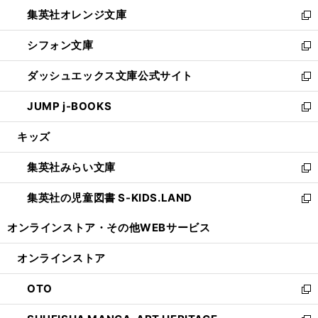
ウ
ン
し
集英社オレンジ文庫
く
で
ド
い
新
開
ウ
ウ
し
シフォン文庫
く
で
ィ
い
新
開
ン
ウ
し
ダッシュエックス文庫公式サイト
く
ド
ィ
い
新
ウ
ン
ウ
し
JUMP j-BOOKS
で
ド
ィ
い
新
開
ウ
ン
ウ
し
キッズ
く
で
ド
ィ
い
開
ウ
ン
ウ
集英社みらい文庫
く
で
ド
ィ
新
開
ウ
ン
し
集英社の児童図書 S-KIDS.LAND
く
で
ド
い
新
開
ウ
ウ
し
オンラインストア・
その他WEBサービス
く
で
ィ
い
開
ン
ウ
オンラインストア
く
ド
ィ
ウ
ン
OTO
で
ド
新
開
ウ
し