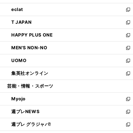
開
ウ
ン
ウ
し
eclat
く
で
ド
ィ
い
新
開
ウ
ン
ウ
し
T JAPAN
く
で
ド
ィ
い
新
開
ウ
ン
ウ
し
HAPPY PLUS ONE
く
で
ド
ィ
い
新
開
ウ
ン
ウ
し
MEN'S NON-NO
く
で
ド
ィ
い
新
開
ウ
ン
ウ
し
UOMO
く
で
ド
ィ
い
新
開
ウ
ン
ウ
し
集英社オンライン
く
で
ド
ィ
い
新
開
ウ
ン
ウ
し
芸能・情報・スポーツ
く
で
ド
ィ
い
開
ウ
ン
ウ
Myojo
く
で
ド
ィ
新
開
ウ
ン
し
週プレNEWS
く
で
ド
い
新
開
ウ
ウ
し
週プレ グラジャパ!
く
で
ィ
い
新
開
ン
ウ
し