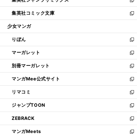
で
ド
ィ
い
新
開
ウ
ン
ウ
し
集英社コミック文庫
く
で
ド
ィ
い
新
開
ウ
ン
ウ
し
少女マンガ
く
で
ド
ィ
い
開
ウ
ン
ウ
りぼん
く
で
ド
ィ
新
開
ウ
ン
し
マーガレット
く
で
ド
い
新
開
ウ
ウ
し
別冊マーガレット
く
で
ィ
い
新
開
ン
ウ
し
マンガMee公式サイト
く
ド
ィ
い
新
ウ
ン
ウ
し
リマコミ
で
ド
ィ
い
新
開
ウ
ン
ウ
し
ジャンプTOON
く
で
ド
ィ
い
新
開
ウ
ン
ウ
し
ZEBRACK
く
で
ド
ィ
い
新
開
ウ
ン
ウ
し
マンガMeets
く
で
ド
ィ
い
新