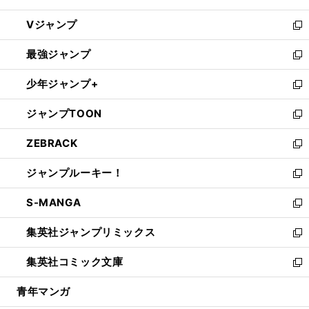
ウ
し
Vジャンプ
ィ
い
新
ン
ウ
し
最強ジャンプ
ド
ィ
い
新
ウ
ン
ウ
し
少年ジャンプ+
で
ド
ィ
い
新
開
ウ
ン
ウ
し
ジャンプTOON
く
で
ド
ィ
い
新
開
ウ
ン
ウ
し
ZEBRACK
く
で
ド
ィ
い
新
開
ウ
ン
ウ
し
ジャンプルーキー！
く
で
ド
ィ
い
新
開
ウ
ン
ウ
し
S-MANGA
く
で
ド
ィ
い
新
開
ウ
ン
ウ
し
集英社ジャンプリミックス
く
で
ド
ィ
い
新
開
ウ
ン
ウ
し
集英社コミック文庫
く
で
ド
ィ
い
新
開
ウ
ン
ウ
し
青年マンガ
く
で
ド
ィ
い
開
ウ
ン
ウ