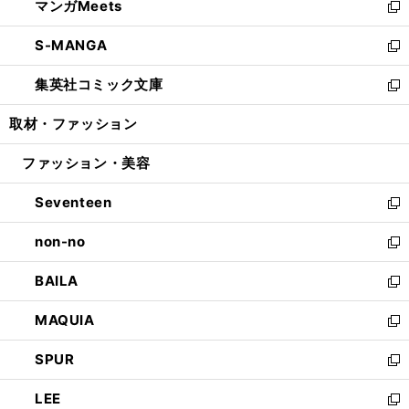
マンガMeets
く
で
ド
ィ
い
新
開
ウ
ン
ウ
し
S-MANGA
く
で
ド
ィ
い
新
開
ウ
ン
ウ
し
集英社コミック文庫
く
で
ド
ィ
い
新
開
ウ
ン
ウ
し
取材・ファッション
く
で
ド
ィ
い
開
ウ
ン
ウ
ファッション・美容
く
で
ド
ィ
開
ウ
ン
Seventeen
く
で
ド
新
開
ウ
し
non-no
く
で
い
新
開
ウ
し
BAILA
く
ィ
い
新
ン
ウ
し
MAQUIA
ド
ィ
い
新
ウ
ン
ウ
し
SPUR
で
ド
ィ
い
新
開
ウ
ン
ウ
し
LEE
く
で
ド
ィ
い
新