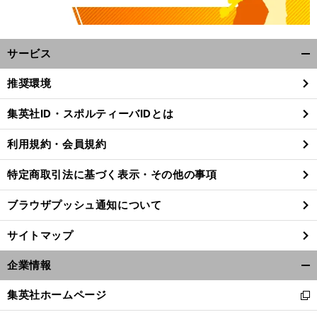
サービス
開
く/
推奨環境
閉
じ
集英社ID・スポルティーバIDとは
る
利用規約・会員規約
特定商取引法に基づく表示・その他の事項
ブラウザプッシュ通知について
サイトマップ
企業情報
開
く/
集英社ホームページ
新
閉
し
じ