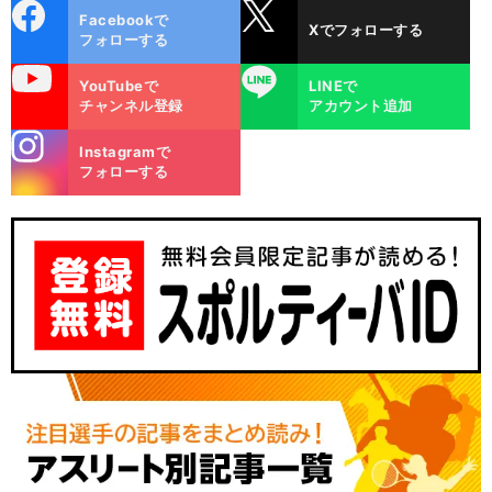
cebo
X
Facebookで
Xでフォローする
ok
フォローする
uTube
LINE
YouTubeで
LINEで
チャンネル登録
アカウント追加
stagra
Instagramで
m
フォローする