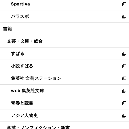
Sportiva
く
ド
ィ
い
新
ウ
ン
ウ
し
パラスポ
で
ド
ィ
い
新
開
ウ
ン
ウ
し
書籍
く
で
ド
ィ
い
開
ウ
ン
ウ
文芸・文庫・総合
く
で
ド
ィ
開
ウ
ン
すばる
く
で
ド
新
開
ウ
し
小説すばる
く
で
い
新
開
ウ
し
集英社 文芸ステーション
く
ィ
い
新
ン
ウ
し
web 集英社文庫
ド
ィ
い
新
ウ
ン
ウ
し
青春と読書
で
ド
ィ
い
新
開
ウ
ン
ウ
し
アジア人物史
く
で
ド
ィ
い
新
開
ウ
ン
ウ
し
学芸・ノンフィクション・新書
く
で
ド
ィ
い