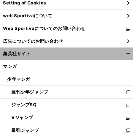
Setting of Cookies
ド
ウ
web Sportivaについて
で
開
Web Sportivaについてのお問い合わせ
く
新
し
広告についてのお問い合わせ
い
ウ
集英社サイト
ィ
開
ン
く/
マンガ
ド
閉
ウ
じ
少年マンガ
で
る
開
週刊少年ジャンプ
く
新
し
ジャンプSQ
い
新
ウ
し
Vジャンプ
ィ
い
新
ン
ウ
し
最強ジャンプ
ド
ィ
い
新