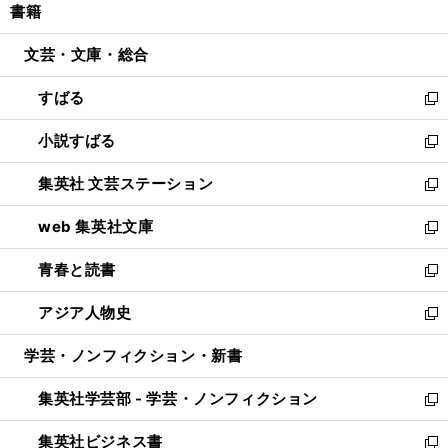
書籍
く
で
ド
ィ
い
開
ウ
ン
ウ
文芸・文庫・総合
く
で
ド
ィ
開
ウ
ン
すばる
く
で
ド
新
開
ウ
し
小説すばる
く
で
い
新
開
ウ
し
集英社 文芸ステーション
く
ィ
い
新
ン
ウ
し
web 集英社文庫
ド
ィ
い
新
ウ
ン
ウ
し
青春と読書
で
ド
ィ
い
新
開
ウ
ン
ウ
し
アジア人物史
く
で
ド
ィ
い
新
開
ウ
ン
ウ
し
学芸・ノンフィクション・新書
く
で
ド
ィ
い
開
ウ
ン
ウ
集英社学芸部 - 学芸・ノンフィクション
く
で
ド
ィ
新
開
ウ
ン
し
集英社ビジネス書
く
で
ド
い
新