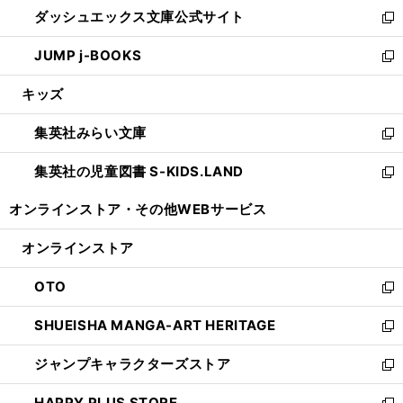
ウ
し
ダッシュエックス文庫公式サイト
く
ド
ィ
い
新
ウ
ン
ウ
し
JUMP j-BOOKS
で
ド
ィ
い
新
開
ウ
ン
ウ
し
キッズ
く
で
ド
ィ
い
開
ウ
ン
ウ
集英社みらい文庫
く
で
ド
ィ
新
開
ウ
ン
し
集英社の児童図書 S-KIDS.LAND
く
で
ド
い
新
開
ウ
ウ
し
オンラインストア・
その他WEBサービス
く
で
ィ
い
開
ン
ウ
オンラインストア
く
ド
ィ
ウ
ン
OTO
で
ド
新
開
ウ
し
SHUEISHA MANGA-ART HERITAGE
く
で
い
新
開
ウ
し
ジャンプキャラクターズストア
く
ィ
い
新
ン
ウ
し
HAPPY PLUS STORE