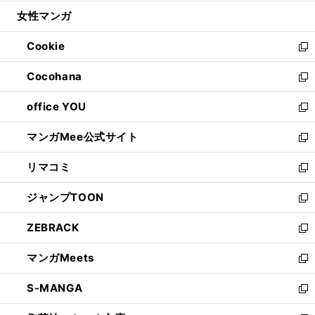
開
ウ
ン
ウ
し
女性マンガ
く
で
ド
ィ
い
開
ウ
ン
ウ
Cookie
く
で
ド
ィ
新
開
ウ
ン
し
Cocohana
く
で
ド
い
新
開
ウ
ウ
し
office YOU
く
で
ィ
い
新
開
ン
ウ
し
マンガMee公式サイト
く
ド
ィ
い
新
ウ
ン
ウ
し
リマコミ
で
ド
ィ
い
新
開
ウ
ン
ウ
し
ジャンプTOON
く
で
ド
ィ
い
新
開
ウ
ン
ウ
し
ZEBRACK
く
で
ド
ィ
い
新
開
ウ
ン
ウ
し
マンガMeets
く
で
ド
ィ
い
新
開
ウ
ン
ウ
し
S-MANGA
く
で
ド
ィ
い
新
開
ウ
ン
ウ
し