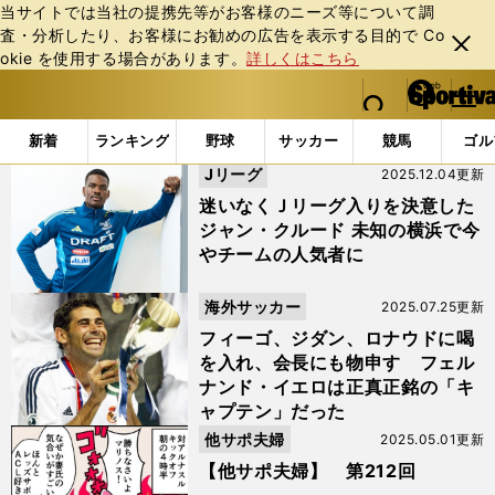
当サイトでは当社の提携先等がお客様のニーズ等について調
査・分析したり、お客様にお勧めの広告を表⽰する⽬的で Co
閉じ
okie を使⽤する場合があります。
詳しくはこちら
る
マイペ
web Sportiva (webスポルティーバ)
検索
メニュ
we
ー
「#アル・ナスル」の最新ニュース・ 情報
b
ジ
新着
ランキング
野球
サッカー
競馬
ゴル
ス
Jリーグ
2025.12.04更新
ポ
ル
迷いなくＪリーグ入りを決意した
テ
ジャン・クルード 未知の横浜で今
ィ
やチームの人気者に
ー
バ
海外サッカー
2025.07.25更新
フィーゴ、ジダン、ロナウドに喝
を入れ、会長にも物申す フェル
ナンド・イエロは正真正銘の「キ
ャプテン」だった
他サポ夫婦
2025.05.01更新
【他サポ夫婦】 第212回