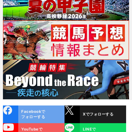
cebo
X
Facebookで
Xでフォローする
ok
フォローする
uTube
LINE
YouTubeで
LINEで