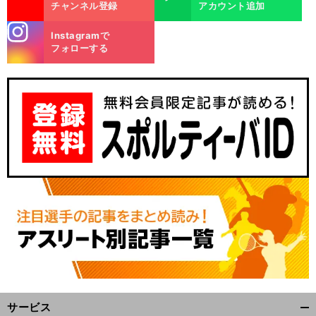
チャンネル登録
アカウント追加
stagra
Instagramで
m
フォローする
サービス
開