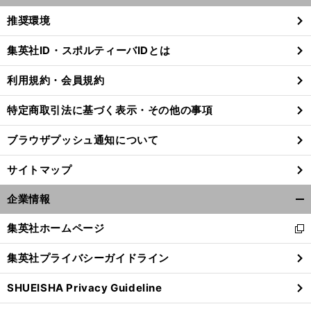
く/
推奨環境
閉
じ
集英社ID・スポルティーバIDとは
る
利用規約・会員規約
特定商取引法に基づく表示・その他の事項
ブラウザプッシュ通知について
サイトマップ
企業情報
開
く/
集英社ホームページ
新
閉
し
じ
集英社プライバシーガイドライン
い
る
ウ
SHUEISHA Privacy Guideline
ィ
ン