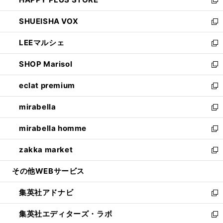
ド
ィ
い
新
ウ
ン
ウ
し
SHUEISHA VOX
で
ド
ィ
い
新
開
ウ
ン
ウ
し
LEEマルシェ
く
で
ド
ィ
い
新
開
ウ
ン
ウ
し
SHOP Marisol
く
で
ド
ィ
い
新
開
ウ
ン
ウ
し
eclat premium
く
で
ド
ィ
い
新
開
ウ
ン
ウ
し
mirabella
く
で
ド
ィ
い
新
開
ウ
ン
ウ
し
mirabella homme
く
で
ド
ィ
い
新
開
ウ
ン
ウ
し
zakka market
く
で
ド
ィ
い
新
開
ウ
ン
ウ
し
その他WEBサービス
く
で
ド
ィ
い
開
ウ
ン
ウ
集英社アドナビ
く
で
ド
ィ
新
開
ウ
ン
し
集英社エディターズ・ラボ
く
で
ド
い
新