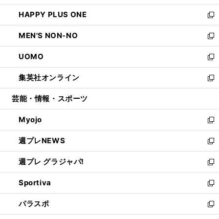
開
ウ
ン
ウ
し
HAPPY PLUS ONE
く
で
ド
ィ
い
新
開
ウ
ン
ウ
し
MEN'S NON-NO
く
で
ド
ィ
い
新
開
ウ
ン
ウ
し
UOMO
く
で
ド
ィ
い
新
開
ウ
ン
ウ
し
集英社オンライン
く
で
ド
ィ
い
新
開
ウ
ン
ウ
し
芸能・情報・スポーツ
く
で
ド
ィ
い
開
ウ
ン
ウ
Myojo
く
で
ド
ィ
新
開
ウ
ン
し
週プレNEWS
く
で
ド
い
新
開
ウ
ウ
し
週プレ グラジャパ!
く
で
ィ
い
新
開
ン
ウ
し
Sportiva
く
ド
ィ
い
新
ウ
ン
ウ
し
パラスポ
で
ド
ィ
い
新
開
ウ
ン
ウ
し