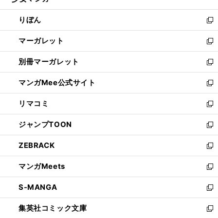
ィ
い
開
ウ
ン
ウ
りぼん
く
で
ド
ィ
新
開
ウ
ン
し
マーガレット
く
で
ド
い
新
開
ウ
ウ
し
別冊マーガレット
く
で
ィ
い
新
開
ン
ウ
し
マンガMee公式サイト
く
ド
ィ
い
新
ウ
ン
ウ
し
リマコミ
で
ド
ィ
い
新
開
ウ
ン
ウ
し
ジャンプTOON
く
で
ド
ィ
い
新
開
ウ
ン
ウ
し
ZEBRACK
く
で
ド
ィ
い
新
開
ウ
ン
ウ
し
マンガMeets
く
で
ド
ィ
い
新
開
ウ
ン
ウ
し
S-MANGA
く
で
ド
ィ
い
新
開
ウ
ン
ウ
し
集英社コミック文庫
く
で
ド
ィ
い
新