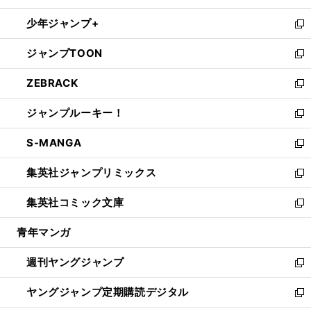
ウ
ン
ウ
し
少年ジャンプ+
で
ド
ィ
い
新
開
ウ
ン
ウ
し
ジャンプTOON
く
で
ド
ィ
い
新
開
ウ
ン
ウ
し
ZEBRACK
く
で
ド
ィ
い
新
開
ウ
ン
ウ
し
ジャンプルーキー！
く
で
ド
ィ
い
新
開
ウ
ン
ウ
し
S-MANGA
く
で
ド
ィ
い
新
開
ウ
ン
ウ
し
集英社ジャンプリミックス
く
で
ド
ィ
い
新
開
ウ
ン
ウ
し
集英社コミック文庫
く
で
ド
ィ
い
新
開
ウ
ン
ウ
し
青年マンガ
く
で
ド
ィ
い
開
ウ
ン
ウ
週刊ヤングジャンプ
く
で
ド
ィ
新
開
ウ
ン
し
ヤングジャンプ定期購読デジタル
く
で
ド
い
新
開
ウ
ウ
し