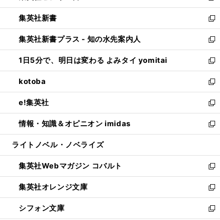
開
ウ
ウ
し
集英社新書
く
で
ィ
い
新
開
ン
ウ
し
集英社新書プラス - 知の水先案内人
く
ド
ィ
い
新
ウ
ン
ウ
し
1日5分で、明日は変わる よみタイ yomitai
で
ド
ィ
い
新
開
ウ
ン
ウ
し
kotoba
く
で
ド
ィ
い
新
開
ウ
ン
ウ
し
e!集英社
く
で
ド
ィ
い
新
開
ウ
ン
ウ
し
情報・知識＆オピニオン imidas
く
で
ド
ィ
い
新
開
ウ
ン
ウ
し
ライトノベル・ノベライズ
く
で
ド
ィ
い
開
ウ
ン
ウ
集英社Webマガジン コバルト
く
で
ド
ィ
新
開
ウ
ン
し
集英社オレンジ文庫
く
で
ド
い
新
開
ウ
ウ
し
シフォン文庫
く
で
ィ
い
新
開
ン