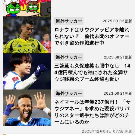
海外サッカー
2025.03.03更新
ロナウドはサウジアラビアを離れ
られない？ 前代未聞のオファー
で引き留め作戦進行中
海外サッカー
2025.08.21更新
三笘薫も久保建英も眼中なし 14
4億円積んでも袖にされた金満サ
ウジ移籍のブーム終焉も近い
海外サッカー
2023.09.21更新
ネイマールは年俸237億円！ 「サ
ウジマネー」を求めた現役バリバ
リのスター選手たちは誰がどのチ
ームにいるのか
2025年12月04日 07:58 更新