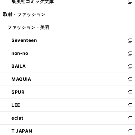
集英社コミック文庫
く
で
ド
ィ
い
新
開
ウ
ン
ウ
し
取材・ファッション
く
で
ド
ィ
い
開
ウ
ン
ウ
ファッション・美容
く
で
ド
ィ
開
ウ
ン
Seventeen
く
で
ド
新
開
ウ
し
non-no
く
で
い
新
開
ウ
し
BAILA
く
ィ
い
新
ン
ウ
し
MAQUIA
ド
ィ
い
新
ウ
ン
ウ
し
SPUR
で
ド
ィ
い
新
開
ウ
ン
ウ
し
LEE
く
で
ド
ィ
い
新
開
ウ
ン
ウ
し
eclat
く
で
ド
ィ
い
新
開
ウ
ン
ウ
し
T JAPAN
く
で
ド
ィ
い
新