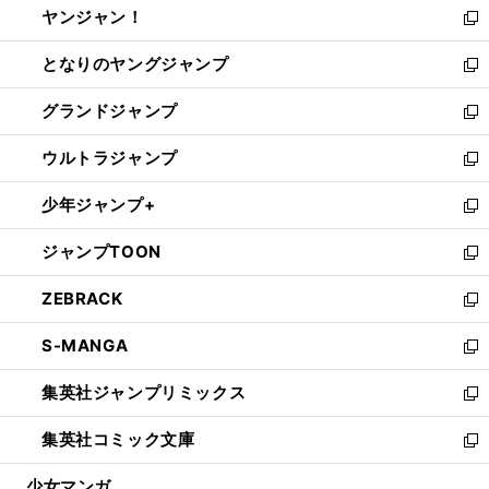
ヤンジャン！
く
で
ィ
い
新
開
ン
ウ
し
となりのヤングジャンプ
く
ド
ィ
い
新
ウ
ン
ウ
し
グランドジャンプ
で
ド
ィ
い
新
開
ウ
ン
ウ
し
ウルトラジャンプ
く
で
ド
ィ
い
新
開
ウ
ン
ウ
し
少年ジャンプ+
く
で
ド
ィ
い
新
開
ウ
ン
ウ
し
ジャンプTOON
く
で
ド
ィ
い
新
開
ウ
ン
ウ
し
ZEBRACK
く
で
ド
ィ
い
新
開
ウ
ン
ウ
し
S-MANGA
く
で
ド
ィ
い
新
開
ウ
ン
ウ
し
集英社ジャンプリミックス
く
で
ド
ィ
い
新
開
ウ
ン
ウ
し
集英社コミック文庫
く
で
ド
ィ
い
新
開
ウ
ン
ウ
し
少女マンガ
く
で
ド