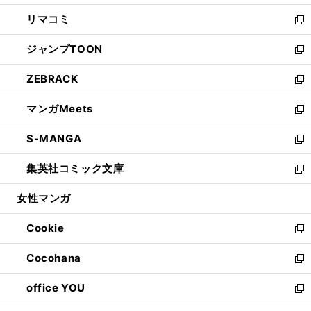
ウ
ン
ウ
し
リマコミ
で
ド
ィ
い
新
開
ウ
ン
ウ
し
ジャンプTOON
く
で
ド
ィ
い
新
開
ウ
ン
ウ
し
ZEBRACK
く
で
ド
ィ
い
新
開
ウ
ン
ウ
し
マンガMeets
く
で
ド
ィ
い
新
開
ウ
ン
ウ
し
S-MANGA
く
で
ド
ィ
い
新
開
ウ
ン
ウ
し
集英社コミック文庫
く
で
ド
ィ
い
新
開
ウ
ン
ウ
し
女性マンガ
く
で
ド
ィ
い
開
ウ
ン
ウ
Cookie
く
で
ド
ィ
新
開
ウ
ン
し
Cocohana
く
で
ド
い
新
開
ウ
ウ
し
office YOU
く
で
ィ
い
新
開
ン
ウ
し