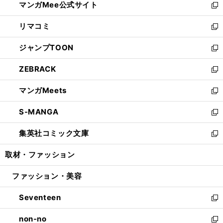
マンガMee公式サイト
く
ド
ィ
い
新
ウ
ン
ウ
し
リマコミ
で
ド
ィ
い
新
開
ウ
ン
ウ
し
ジャンプTOON
く
で
ド
ィ
い
新
開
ウ
ン
ウ
し
ZEBRACK
く
で
ド
ィ
い
新
開
ウ
ン
ウ
し
マンガMeets
く
で
ド
ィ
い
新
開
ウ
ン
ウ
し
S-MANGA
く
で
ド
ィ
い
新
開
ウ
ン
ウ
し
集英社コミック文庫
く
で
ド
ィ
い
新
開
ウ
ン
ウ
し
取材・ファッション
く
で
ド
ィ
い
開
ウ
ン
ウ
ファッション・美容
く
で
ド
ィ
開
ウ
ン
Seventeen
く
で
ド
新
開
ウ
し
non-no
く
で
い
新