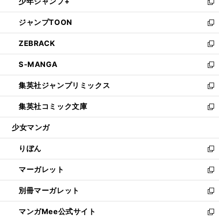
少年ジャンプ+
く
で
ド
ィ
い
新
開
ウ
ン
ウ
し
ジャンプTOON
く
で
ド
ィ
い
新
開
ウ
ン
ウ
し
ZEBRACK
く
で
ド
ィ
い
新
開
ウ
ン
ウ
し
S-MANGA
く
で
ド
ィ
い
新
開
ウ
ン
ウ
し
集英社ジャンプリミックス
く
で
ド
ィ
い
新
開
ウ
ン
ウ
し
集英社コミック文庫
く
で
ド
ィ
い
新
開
ウ
ン
ウ
し
少女マンガ
く
で
ド
ィ
い
開
ウ
ン
ウ
りぼん
く
で
ド
ィ
新
開
ウ
ン
し
マーガレット
く
で
ド
い
新
開
ウ
ウ
し
別冊マーガレット
く
で
ィ
い
新
開
ン
ウ
し
マンガMee公式サイト
く
ド
ィ
い
新