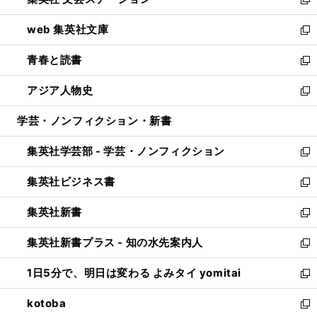
ィ
い
新
ン
ウ
し
web 集英社文庫
ド
ィ
い
新
ウ
ン
ウ
し
青春と読書
で
ド
ィ
い
新
開
ウ
ン
ウ
し
アジア人物史
く
で
ド
ィ
い
新
開
ウ
ン
ウ
し
学芸・ノンフィクション・新書
く
で
ド
ィ
い
開
ウ
ン
ウ
集英社学芸部 - 学芸・ノンフィクション
く
で
ド
ィ
新
開
ウ
ン
し
集英社ビジネス書
く
で
ド
い
新
開
ウ
ウ
し
集英社新書
く
で
ィ
い
新
開
ン
ウ
し
集英社新書プラス - 知の水先案内人
く
ド
ィ
い
新
ウ
ン
ウ
し
1日5分で、明日は変わる よみタイ yomitai
で
ド
ィ
い
新
開
ウ
ン
ウ
し
kotoba
く
で
ド
ィ
い
新