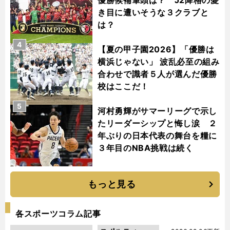
優勝候補筆頭は？ J2降格の憂
き目に遭いそうな３クラブと
は？
4
【夏の甲子園2026】「優勝は
横浜じゃない」 波乱必至の組み
合わせで識者５人が選んだ優勝
校はここだ！
5
河村勇輝がサマーリーグで示し
たリーダーシップと悔し涙 ２
年ぶりの日本代表の舞台を糧に
３年目のNBA挑戦は続く
もっと見る
各スポーツコラム記事