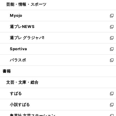
芸能・情報・スポーツ
く
で
ド
ィ
い
開
ウ
ン
ウ
Myojo
く
で
ド
ィ
新
開
ウ
ン
し
週プレNEWS
く
で
ド
い
新
開
ウ
ウ
し
週プレ グラジャパ!
く
で
ィ
い
新
開
ン
ウ
し
Sportiva
く
ド
ィ
い
新
ウ
ン
ウ
し
パラスポ
で
ド
ィ
い
新
開
ウ
ン
ウ
し
書籍
く
で
ド
ィ
い
開
ウ
ン
ウ
文芸・文庫・総合
く
で
ド
ィ
開
ウ
ン
すばる
く
で
ド
新
開
ウ
し
小説すばる
く
で
い
新
開
ウ
し
集英社 文芸ステーション
く