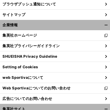
ブラウザプッシュ通知について
サイトマップ
企業情報
開
く/
集英社ホームページ
新
閉
し
じ
集英社プライバシーガイドライン
い
る
ウ
SHUEISHA Privacy Guideline
ィ
ン
Setting of Cookies
ド
ウ
web Sportivaについて
で
開
Web Sportivaについてのお問い合わせ
く
新
し
広告についてのお問い合わせ
い
ウ
集英社サイト
ィ