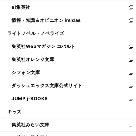
開
ウ
ン
ウ
し
e!集英社
く
で
ド
ィ
い
新
開
ウ
ン
ウ
し
情報・知識＆オピニオン imidas
く
で
ド
ィ
い
新
開
ウ
ン
ウ
し
ライトノベル・ノベライズ
く
で
ド
ィ
い
開
ウ
ン
ウ
集英社Webマガジン コバルト
く
で
ド
ィ
新
開
ウ
ン
し
集英社オレンジ文庫
く
で
ド
い
新
開
ウ
ウ
し
シフォン文庫
く
で
ィ
い
新
開
ン
ウ
し
ダッシュエックス文庫公式サイト
く
ド
ィ
い
新
ウ
ン
ウ
し
JUMP j-BOOKS
で
ド
ィ
い
新
開
ウ
ン
ウ
し
キッズ
く
で
ド
ィ
い
開
ウ
ン
ウ
集英社みらい文庫
く
で
ド
ィ
新
開
ウ
ン
し