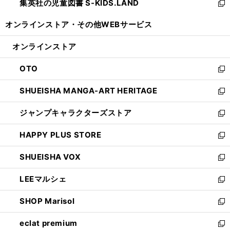
集英社の児童図書 S-KIDS.LAND
く
で
ド
い
新
開
ウ
ウ
し
オンラインストア・
その他WEBサービス
く
で
ィ
い
開
ン
ウ
オンラインストア
く
ド
ィ
ウ
ン
OTO
で
ド
新
開
ウ
し
SHUEISHA MANGA-ART HERITAGE
く
で
い
新
開
ウ
し
ジャンプキャラクターズストア
く
ィ
い
新
ン
ウ
し
HAPPY PLUS STORE
ド
ィ
い
新
ウ
ン
ウ
し
SHUEISHA VOX
で
ド
ィ
い
新
開
ウ
ン
ウ
し
LEEマルシェ
く
で
ド
ィ
い
新
開
ウ
ン
ウ
し
SHOP Marisol
く
で
ド
ィ
い
新
開
ウ
ン
ウ
し
eclat premium
く
で
ド
ィ
い
新