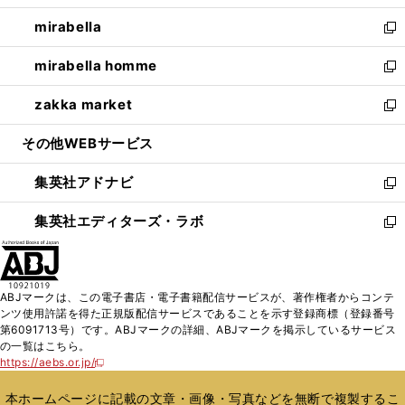
開
ウ
ン
ウ
し
mirabella
く
で
ド
ィ
い
新
開
ウ
ン
ウ
し
mirabella homme
く
で
ド
ィ
い
新
開
ウ
ン
ウ
し
zakka market
く
で
ド
ィ
い
新
開
ウ
ン
ウ
し
その他WEBサービス
く
で
ド
ィ
い
開
ウ
ン
ウ
集英社アドナビ
く
で
ド
ィ
新
開
ウ
ン
し
集英社エディターズ・ラボ
く
で
ド
い
新
開
ウ
ウ
し
く
で
ィ
い
開
ン
ウ
ABJマークは、この電子書店・電子書籍配信サービスが、著作権者からコンテ
く
ド
ィ
ンツ使用許諾を得た正規版配信サービスであることを示す登録商標（登録番号
ウ
ン
第6091713号）です。ABJマークの詳細、ABJマークを掲示しているサービス
で
ド
の一覧はこちら。
開
ウ
https://aebs.or.jp/
新
く
で
し
い
開
本ホームページに記載の文章・画像・写真などを無断で複製するこ