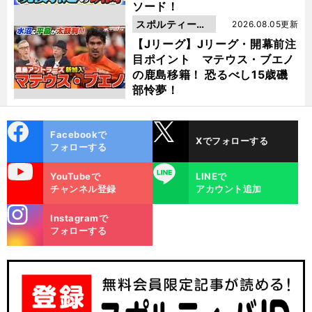
ソード！
スポルティーバ
2026.08.05更新
動画
【Jリーグ】Jリーグ・開幕前注
目ポイント マテウス・ブエノ
の鹿島移籍！ 恐るべし15歳磯
部怜夢！
cebo
X
Facebookで
Xでフォローする
ok
フォローする
uTube
LINE
YouTubeで
LINEで
チャンネル登録
アカウント追加
stagra
Instagramで
m
フォローする