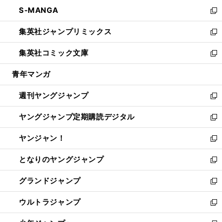
ウ
ン
ウ
し
S-MANGA
く
で
ド
ィ
い
新
開
ウ
ン
ウ
し
集英社ジャンプリミックス
く
で
ド
ィ
い
新
開
ウ
ン
ウ
し
集英社コミック文庫
く
で
ド
ィ
い
新
開
ウ
ン
ウ
し
青年マンガ
く
で
ド
ィ
い
開
ウ
ン
ウ
週刊ヤングジャンプ
く
で
ド
ィ
新
開
ウ
ン
し
ヤングジャンプ定期購読デジタル
く
で
ド
い
新
開
ウ
ウ
し
ヤンジャン！
く
で
ィ
い
新
開
ン
ウ
し
となりのヤングジャンプ
く
ド
ィ
い
新
ウ
ン
ウ
し
グランドジャンプ
で
ド
ィ
い
新
開
ウ
ン
ウ
し
ウルトラジャンプ
く
で
ド
ィ
い
新
開
ウ
ン
ウ
し