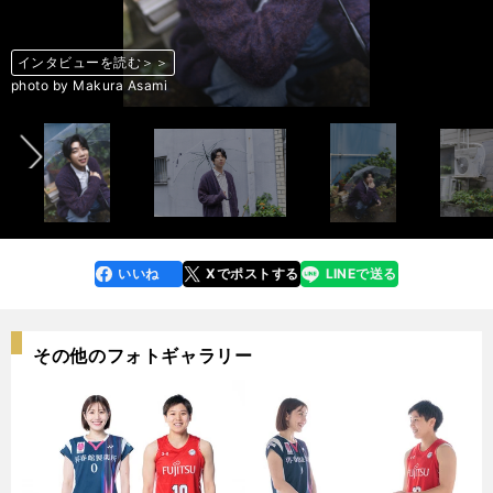
インタビューを読む＞＞
前へ
photo by Makura Asami
いいね
Xでポストする
LINEで送る
line
faceboo
x
k
その他のフォトギャラリー