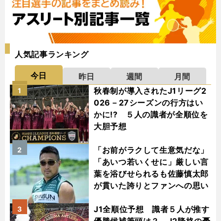
人気記事ランキング
今日
昨日
週間
月間
秋春制が導入されたJ1リーグ2
1
026－27シーズンの行方はい
かに!? ５人の識者が全順位を
大胆予想
「お前がラクして生意気だな」
2
「あいつ若いくせに」厳しい言
葉を浴びせられるも佐藤慎太郎
が貫いた誇りとファンへの思い
J1全順位予想 識者５人が推す
3