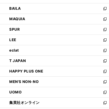
開
ウ
し
BAILA
く
ィ
い
新
ン
ウ
し
MAQUIA
ド
ィ
い
新
ウ
ン
ウ
し
SPUR
で
ド
ィ
い
新
開
ウ
ン
ウ
し
LEE
く
で
ド
ィ
い
新
開
ウ
ン
ウ
し
eclat
く
で
ド
ィ
い
新
開
ウ
ン
ウ
し
T JAPAN
く
で
ド
ィ
い
新
開
ウ
ン
ウ
し
HAPPY PLUS ONE
く
で
ド
ィ
い
新
開
ウ
ン
ウ
し
MEN'S NON-NO
く
で
ド
ィ
い
新
開
ウ
ン
ウ
し
UOMO
く
で
ド
ィ
い
新
開
ウ
ン
ウ
し
集英社オンライン
く
で
ド
ィ
い
新
開
ウ
ン
ウ
し