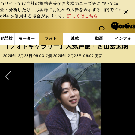
当サイトでは当社の提携先等がお客様のニーズ等について調
査・分析したり、お客様にお勧めの広告を表⽰する⽬的で Co
閉じ
okie を使⽤する場合があります。
詳しくはこちら
る
マイペ
web Sportiva (webスポルティーバ)
検索
メニュ
we
ー
フォトギャラリー
【フォトギャラリー】人気声優・西
b
ジ
の他競技
モーター
フォト
連載
動画
インフォ
ス
【フォトギャラリー】人気声優・西山宏太朗
ポ
ル
2025年12月28日 06:00 公開
2025年12月28日 06:02 更新
テ
ィ
ー
バ
次へ