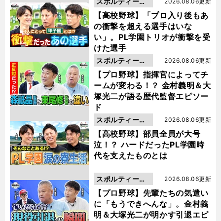
スポルティーバ
2026.08.06更新
動画
【高校野球】「プロ入り後もあ
の衝撃を超える選手はいな
い」。PL学園トリオが衝撃を受
けた選手
スポルティーバ
2026.08.06更新
動画
【プロ野球】指揮官によってチ
ームが変わる！？ 金村義明＆大
塚光二が語る歴代監督エピソー
ド
スポルティーバ
2026.08.06更新
動画
【高校野球】部員全員が大号
泣！？ ハードだったPL学園時
代を支えたものとは
スポルティーバ
2026.08.06更新
動画
【プロ野球】先輩たちの気遣い
に「もうできへんな」。金村義
明＆大塚光二が明かす引退エピ