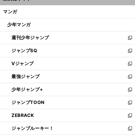
開
ン
く/
マンガ
ド
閉
ウ
じ
少年マンガ
で
る
開
週刊少年ジャンプ
く
新
し
ジャンプSQ
い
新
ウ
し
Vジャンプ
ィ
い
新
ン
ウ
し
最強ジャンプ
ド
ィ
い
新
ウ
ン
ウ
し
少年ジャンプ+
で
ド
ィ
い
新
開
ウ
ン
ウ
し
ジャンプTOON
く
で
ド
ィ
い
新
開
ウ
ン
ウ
し
ZEBRACK
く
で
ド
ィ
い
新
開
ウ
ン
ウ
し
ジャンプルーキー！
く
で
ド
ィ
い
新
開