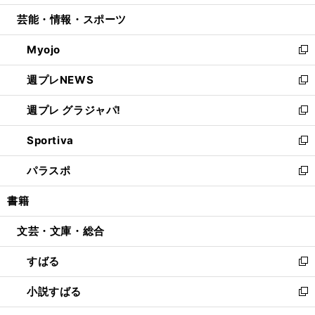
開
ウ
ン
ウ
し
芸能・情報・スポーツ
く
で
ド
ィ
い
開
ウ
ン
ウ
Myojo
く
で
ド
ィ
新
開
ウ
ン
し
週プレNEWS
く
で
ド
い
新
開
ウ
ウ
し
週プレ グラジャパ!
く
で
ィ
い
新
開
ン
ウ
し
Sportiva
く
ド
ィ
い
新
ウ
ン
ウ
し
パラスポ
で
ド
ィ
い
新
開
ウ
ン
ウ
し
書籍
く
で
ド
ィ
い
開
ウ
ン
ウ
文芸・文庫・総合
く
で
ド
ィ
開
ウ
ン
すばる
く
で
ド
新
開
ウ
し
小説すばる
く
で
い
新
開
ウ
し