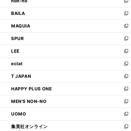
non-no
く
で
い
新
開
ウ
し
BAILA
く
ィ
い
新
ン
ウ
し
MAQUIA
ド
ィ
い
新
ウ
ン
ウ
し
SPUR
で
ド
ィ
い
新
開
ウ
ン
ウ
し
LEE
く
で
ド
ィ
い
新
開
ウ
ン
ウ
し
eclat
く
で
ド
ィ
い
新
開
ウ
ン
ウ
し
T JAPAN
く
で
ド
ィ
い
新
開
ウ
ン
ウ
し
HAPPY PLUS ONE
く
で
ド
ィ
い
新
開
ウ
ン
ウ
し
MEN'S NON-NO
く
で
ド
ィ
い
新
開
ウ
ン
ウ
し
UOMO
く
で
ド
ィ
い
新
開
ウ
ン
ウ
し
集英社オンライン
く
で
ド
ィ
い
新