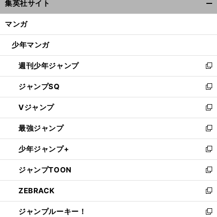
集英社サイト
ィ
開
ン
く/
マンガ
ド
閉
ウ
じ
少年マンガ
で
る
開
週刊少年ジャンプ
く
新
し
ジャンプSQ
い
新
ウ
し
Vジャンプ
ィ
い
新
ン
ウ
し
最強ジャンプ
ド
ィ
い
新
ウ
ン
ウ
し
少年ジャンプ+
で
ド
ィ
い
新
開
ウ
ン
ウ
し
ジャンプTOON
く
で
ド
ィ
い
新
開
ウ
ン
ウ
し
ZEBRACK
く
で
ド
ィ
い
新
開
ウ
ン
ウ
し
ジャンプルーキー！
く
で
ド
ィ
い
新