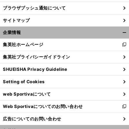
ブラウザプッシュ通知について
サイトマップ
企業情報
開
く/
集英社ホームページ
新
閉
し
じ
集英社プライバシーガイドライン
い
る
ウ
SHUEISHA Privacy Guideline
ィ
ン
Setting of Cookies
ド
ウ
web Sportivaについて
で
開
Web Sportivaについてのお問い合わせ
く
新
し
広告についてのお問い合わせ
い
ウ