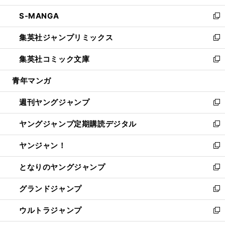
開
ウ
ン
ウ
し
S-MANGA
く
で
ド
ィ
い
新
開
ウ
ン
ウ
し
集英社ジャンプリミックス
く
で
ド
ィ
い
新
開
ウ
ン
ウ
し
集英社コミック文庫
く
で
ド
ィ
い
新
開
ウ
ン
ウ
し
青年マンガ
く
で
ド
ィ
い
開
ウ
ン
ウ
週刊ヤングジャンプ
く
で
ド
ィ
新
開
ウ
ン
し
ヤングジャンプ定期購読デジタル
く
で
ド
い
新
開
ウ
ウ
し
ヤンジャン！
く
で
ィ
い
新
開
ン
ウ
し
となりのヤングジャンプ
く
ド
ィ
い
新
ウ
ン
ウ
し
グランドジャンプ
で
ド
ィ
い
新
開
ウ
ン
ウ
し
ウルトラジャンプ
く
で
ド
ィ
い
新
開
ウ
ン
ウ
し