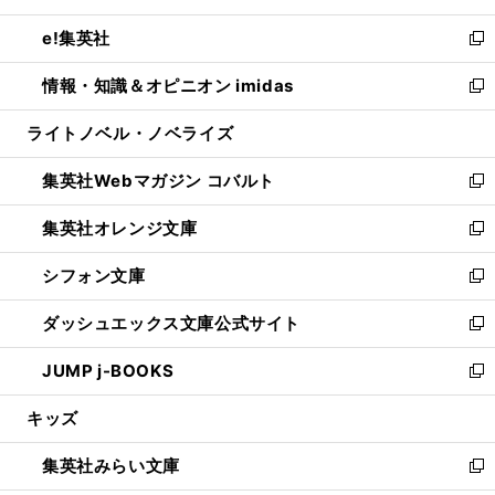
開
ウ
ン
ウ
し
e!集英社
く
で
ド
ィ
い
新
開
ウ
ン
ウ
し
情報・知識＆オピニオン imidas
く
で
ド
ィ
い
新
開
ウ
ン
ウ
し
ライトノベル・ノベライズ
く
で
ド
ィ
い
開
ウ
ン
ウ
集英社Webマガジン コバルト
く
で
ド
ィ
新
開
ウ
ン
し
集英社オレンジ文庫
く
で
ド
い
新
開
ウ
ウ
し
シフォン文庫
く
で
ィ
い
新
開
ン
ウ
し
ダッシュエックス文庫公式サイト
く
ド
ィ
い
新
ウ
ン
ウ
し
JUMP j-BOOKS
で
ド
ィ
い
新
開
ウ
ン
ウ
し
キッズ
く
で
ド
ィ
い
開
ウ
ン
ウ
集英社みらい文庫
く
で
ド
ィ
新
開
ウ
ン
し