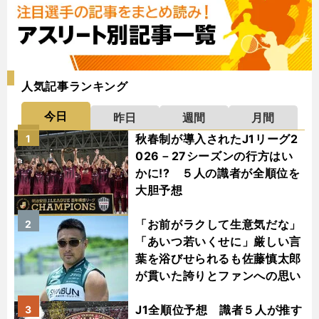
人気記事ランキング
今日
昨日
週間
月間
秋春制が導入されたJ1リーグ2
1
026－27シーズンの行方はい
かに!? ５人の識者が全順位を
大胆予想
「お前がラクして生意気だな」
2
「あいつ若いくせに」厳しい言
葉を浴びせられるも佐藤慎太郎
が貫いた誇りとファンへの思い
J1全順位予想 識者５人が推す
3