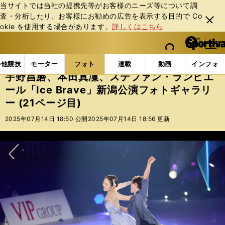
当サイトでは当社の提携先等がお客様のニーズ等について調
査・分析したり、お客様にお勧めの広告を表⽰する⽬的で Co
閉じ
okie を使⽤する場合があります。
詳しくはこちら
る
マイペ
web Sportiva (webスポルティーバ)
検索
メニュ
we
ー
フォトギャラリー
宇野昌磨、本田真凜、ステファン・ランビ
b
ジ
の他競技
モーター
フォト
連載
動画
インフォ
ス
宇野昌磨、本田真凜、ステファン・ランビエ
ポ
ール「Ice Brave」新潟公演フォトギャラリ
ル
ー (21ページ目)
テ
ィ
2025年07月14日 18:50 公開
2025年07月14日 18:56 更新
ー
バ
次へ