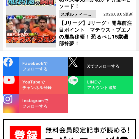
ソード！
スポルティーバ
2026.08.05更新
動画
【Jリーグ】Jリーグ・開幕前注
目ポイント マテウス・ブエノ
の鹿島移籍！ 恐るべし15歳磯
部怜夢！
cebo
X
Facebookで
Xでフォローする
ok
フォローする
uTube
LINE
YouTubeで
LINEで
チャンネル登録
アカウント追加
stagra
Instagramで
m
フォローする