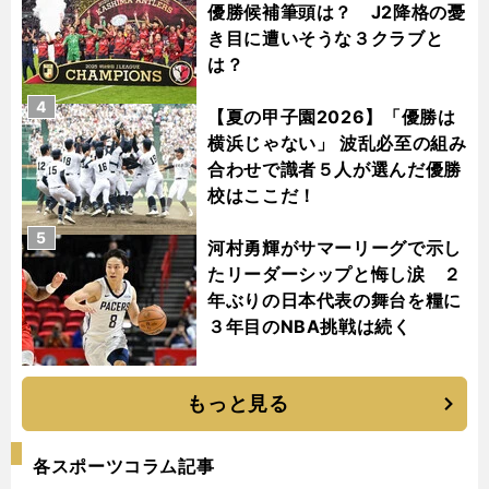
優勝候補筆頭は？ J2降格の憂
き目に遭いそうな３クラブと
は？
4
【夏の甲子園2026】「優勝は
横浜じゃない」 波乱必至の組み
合わせで識者５人が選んだ優勝
校はここだ！
5
河村勇輝がサマーリーグで示し
たリーダーシップと悔し涙 ２
年ぶりの日本代表の舞台を糧に
３年目のNBA挑戦は続く
もっと見る
各スポーツコラム記事