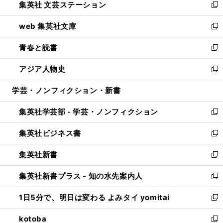
集英社 文芸ステーション
く
ィ
い
新
ン
ウ
し
web 集英社文庫
ド
ィ
い
新
ウ
ン
ウ
し
青春と読書
で
ド
ィ
い
新
開
ウ
ン
ウ
し
アジア人物史
く
で
ド
ィ
い
新
開
ウ
ン
ウ
し
学芸・ノンフィクション・新書
く
で
ド
ィ
い
開
ウ
ン
ウ
集英社学芸部 - 学芸・ノンフィクション
く
で
ド
ィ
新
開
ウ
ン
し
集英社ビジネス書
く
で
ド
い
新
開
ウ
ウ
し
集英社新書
く
で
ィ
い
新
開
ン
ウ
し
集英社新書プラス - 知の水先案内人
く
ド
ィ
い
新
ウ
ン
ウ
し
1日5分で、明日は変わる よみタイ yomitai
で
ド
ィ
い
新
開
ウ
ン
ウ
し
kotoba
く
で
ド
ィ
い
新