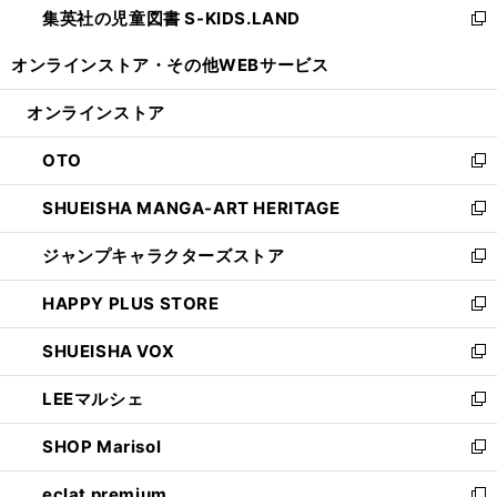
集英社の児童図書 S-KIDS.LAND
く
で
ド
い
新
開
ウ
ウ
し
オンラインストア・
その他WEBサービス
く
で
ィ
い
開
ン
ウ
オンラインストア
く
ド
ィ
ウ
ン
OTO
で
ド
新
開
ウ
し
SHUEISHA MANGA-ART HERITAGE
く
で
い
新
開
ウ
し
ジャンプキャラクターズストア
く
ィ
い
新
ン
ウ
し
HAPPY PLUS STORE
ド
ィ
い
新
ウ
ン
ウ
し
SHUEISHA VOX
で
ド
ィ
い
新
開
ウ
ン
ウ
し
LEEマルシェ
く
で
ド
ィ
い
新
開
ウ
ン
ウ
し
SHOP Marisol
く
で
ド
ィ
い
新
開
ウ
ン
ウ
し
eclat premium
く
で
ド
ィ