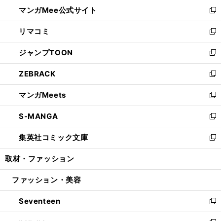
ン
ウ
し
マンガMee公式サイト
く
ド
ィ
い
新
ウ
ン
ウ
し
リマコミ
で
ド
ィ
い
新
開
ウ
ン
ウ
し
ジャンプTOON
く
で
ド
ィ
い
新
開
ウ
ン
ウ
し
ZEBRACK
く
で
ド
ィ
い
新
開
ウ
ン
ウ
し
マンガMeets
く
で
ド
ィ
い
新
開
ウ
ン
ウ
し
S-MANGA
く
で
ド
ィ
い
新
開
ウ
ン
ウ
し
集英社コミック文庫
く
で
ド
ィ
い
新
開
ウ
ン
ウ
し
取材・ファッション
く
で
ド
ィ
い
開
ウ
ン
ウ
ファッション・美容
く
で
ド
ィ
開
ウ
ン
Seventeen
く
で
ド
新
開
ウ
し