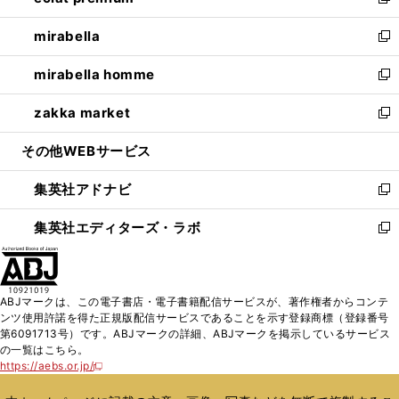
い
新
開
ウ
ン
ウ
し
mirabella
く
で
ド
ィ
い
新
開
ウ
ン
ウ
し
mirabella homme
く
で
ド
ィ
い
新
開
ウ
ン
ウ
し
zakka market
く
で
ド
ィ
い
新
開
ウ
ン
ウ
し
その他WEBサービス
く
で
ド
ィ
い
開
ウ
ン
ウ
集英社アドナビ
く
で
ド
ィ
新
開
ウ
ン
し
集英社エディターズ・ラボ
く
で
ド
い
新
開
ウ
ウ
し
く
で
ィ
い
開
ン
ウ
ABJマークは、この電子書店・電子書籍配信サービスが、著作権者からコンテ
く
ド
ィ
ンツ使用許諾を得た正規版配信サービスであることを示す登録商標（登録番号
ウ
ン
第6091713号）です。ABJマークの詳細、ABJマークを掲示しているサービス
で
ド
の一覧はこちら。
開
ウ
https://aebs.or.jp/
新
く
で
し
い