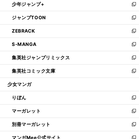
少年ジャンプ+
く
で
ド
ィ
い
新
開
ウ
ン
ウ
し
ジャンプTOON
く
で
ド
ィ
い
新
開
ウ
ン
ウ
し
ZEBRACK
く
で
ド
ィ
い
新
開
ウ
ン
ウ
し
S-MANGA
く
で
ド
ィ
い
新
開
ウ
ン
ウ
し
集英社ジャンプリミックス
く
で
ド
ィ
い
新
開
ウ
ン
ウ
し
集英社コミック文庫
く
で
ド
ィ
い
新
開
ウ
ン
ウ
し
少女マンガ
く
で
ド
ィ
い
開
ウ
ン
ウ
りぼん
く
で
ド
ィ
新
開
ウ
ン
し
マーガレット
く
で
ド
い
新
開
ウ
ウ
し
別冊マーガレット
く
で
ィ
い
新
開
ン
ウ
し
マンガMee公式サイト
く
ド
ィ
い
新