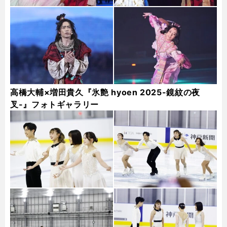
高橋大輔×増田貴久『氷艶 hyoen 2025-鏡紋の夜
叉-』フォトギャラリー