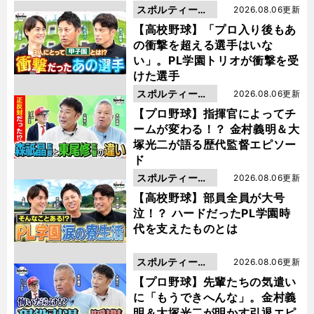
スポルティーバ
2026.08.06更新
動画
【高校野球】「プロ入り後もあ
の衝撃を超える選手はいな
い」。PL学園トリオが衝撃を受
けた選手
スポルティーバ
2026.08.06更新
動画
【プロ野球】指揮官によってチ
ームが変わる！？ 金村義明＆大
塚光二が語る歴代監督エピソー
ド
スポルティーバ
2026.08.06更新
動画
【高校野球】部員全員が大号
泣！？ ハードだったPL学園時
代を支えたものとは
スポルティーバ
2026.08.06更新
動画
【プロ野球】先輩たちの気遣い
に「もうできへんな」。金村義
明＆大塚光二が明かす引退エピ