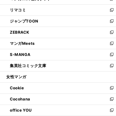
ウ
ン
ウ
し
リマコミ
で
ド
ィ
い
新
開
ウ
ン
ウ
し
ジャンプTOON
く
で
ド
ィ
い
新
開
ウ
ン
ウ
し
ZEBRACK
く
で
ド
ィ
い
新
開
ウ
ン
ウ
し
マンガMeets
く
で
ド
ィ
い
新
開
ウ
ン
ウ
し
S-MANGA
く
で
ド
ィ
い
新
開
ウ
ン
ウ
し
集英社コミック文庫
く
で
ド
ィ
い
新
開
ウ
ン
ウ
し
女性マンガ
く
で
ド
ィ
い
開
ウ
ン
ウ
Cookie
く
で
ド
ィ
新
開
ウ
ン
し
Cocohana
く
で
ド
い
新
開
ウ
ウ
し
office YOU
く
で
ィ
い
新
開