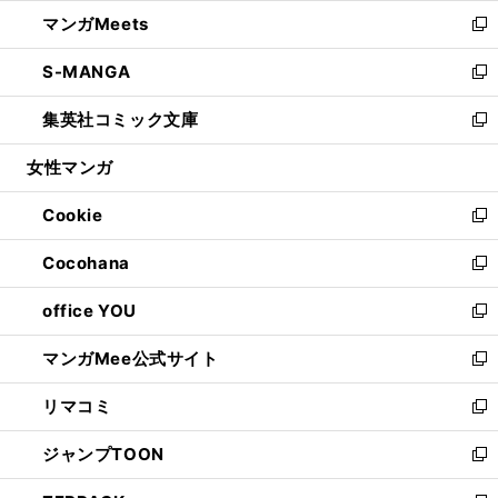
ウ
ン
ウ
し
マンガMeets
く
で
ド
ィ
い
新
開
ウ
ン
ウ
し
S-MANGA
く
で
ド
ィ
い
新
開
ウ
ン
ウ
し
集英社コミック文庫
く
で
ド
ィ
い
新
開
ウ
ン
ウ
し
女性マンガ
く
で
ド
ィ
い
開
ウ
ン
ウ
Cookie
く
で
ド
ィ
新
開
ウ
ン
し
Cocohana
く
で
ド
い
新
開
ウ
ウ
し
office YOU
く
で
ィ
い
新
開
ン
ウ
し
マンガMee公式サイト
く
ド
ィ
い
新
ウ
ン
ウ
し
リマコミ
で
ド
ィ
い
新
開
ウ
ン
ウ
し
ジャンプTOON
く
で
ド
ィ
い
新
開
ウ
ン
ウ
し