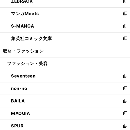
ZEBRACK
く
で
ド
ィ
い
新
開
ウ
ン
ウ
し
マンガMeets
く
で
ド
ィ
い
新
開
ウ
ン
ウ
し
S-MANGA
く
で
ド
ィ
い
新
開
ウ
ン
ウ
し
集英社コミック文庫
く
で
ド
ィ
い
新
開
ウ
ン
ウ
し
取材・ファッション
く
で
ド
ィ
い
開
ウ
ン
ウ
ファッション・美容
く
で
ド
ィ
開
ウ
ン
Seventeen
く
で
ド
新
開
ウ
し
non-no
く
で
い
新
開
ウ
し
BAILA
く
ィ
い
新
ン
ウ
し
MAQUIA
ド
ィ
い
新
ウ
ン
ウ
し
SPUR
で
ド
ィ
い
新