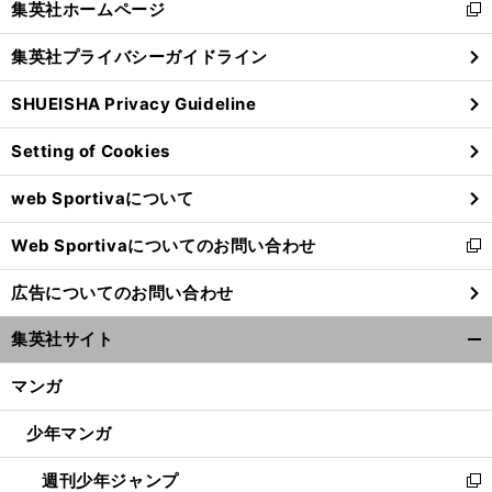
集英社ホームページ
新
閉
し
じ
集英社プライバシーガイドライン
い
る
ウ
SHUEISHA Privacy Guideline
ィ
ン
Setting of Cookies
ド
ウ
web Sportivaについて
で
開
Web Sportivaについてのお問い合わせ
く
新
し
広告についてのお問い合わせ
い
ウ
集英社サイト
ィ
開
ン
く/
マンガ
ド
閉
ウ
じ
少年マンガ
で
る
開
週刊少年ジャンプ
く
新