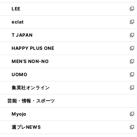
開
ウ
ン
ウ
し
LEE
く
で
ド
ィ
い
新
開
ウ
ン
ウ
し
eclat
く
で
ド
ィ
い
新
開
ウ
ン
ウ
し
T JAPAN
く
で
ド
ィ
い
新
開
ウ
ン
ウ
し
HAPPY PLUS ONE
く
で
ド
ィ
い
新
開
ウ
ン
ウ
し
MEN'S NON-NO
く
で
ド
ィ
い
新
開
ウ
ン
ウ
し
UOMO
く
で
ド
ィ
い
新
開
ウ
ン
ウ
し
集英社オンライン
く
で
ド
ィ
い
新
開
ウ
ン
ウ
し
芸能・情報・スポーツ
く
で
ド
ィ
い
開
ウ
ン
ウ
Myojo
く
で
ド
ィ
新
開
ウ
ン
し
週プレNEWS
く
で
ド
い
新
開
ウ
ウ
し