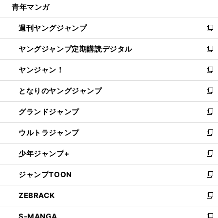
青年マンガ
く
で
ド
ィ
い
開
ウ
ン
ウ
週刊ヤングジャンプ
く
で
ド
ィ
新
開
ウ
ン
し
ヤングジャンプ定期購読デジタル
く
で
ド
い
新
開
ウ
ウ
し
ヤンジャン！
く
で
ィ
い
新
開
ン
ウ
し
となりのヤングジャンプ
く
ド
ィ
い
新
ウ
ン
ウ
し
グランドジャンプ
で
ド
ィ
い
新
開
ウ
ン
ウ
し
ウルトラジャンプ
く
で
ド
ィ
い
新
開
ウ
ン
ウ
し
少年ジャンプ+
く
で
ド
ィ
い
新
開
ウ
ン
ウ
し
ジャンプTOON
く
で
ド
ィ
い
新
開
ウ
ン
ウ
し
ZEBRACK
く
で
ド
ィ
い
新
開
ウ
ン
ウ
し
S-MANGA
く
で
ド
ィ
い