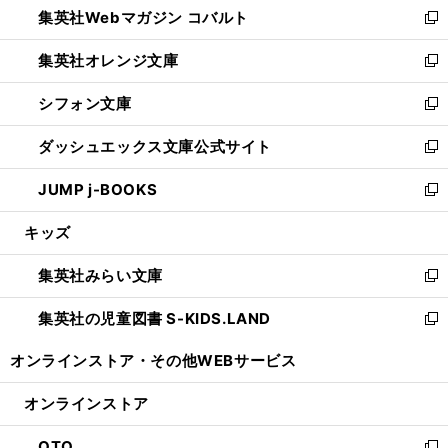
集英社Webマガジン コバルト
く
で
ド
ィ
新
開
ウ
ン
し
集英社オレンジ文庫
く
で
ド
い
新
開
ウ
ウ
し
シフォン文庫
く
で
ィ
い
新
開
ン
ウ
し
ダッシュエックス文庫公式サイト
く
ド
ィ
い
新
ウ
ン
ウ
し
JUMP j-BOOKS
で
ド
ィ
い
新
開
ウ
ン
ウ
し
キッズ
く
で
ド
ィ
い
開
ウ
ン
ウ
集英社みらい文庫
く
で
ド
ィ
新
開
ウ
ン
し
集英社の児童図書 S-KIDS.LAND
く
で
ド
い
新
開
ウ
ウ
し
オンラインストア・
その他WEBサービス
く
で
ィ
い
開
ン
ウ
オンラインストア
く
ド
ィ
ウ
ン
OTO
で