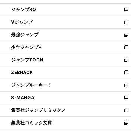
し
ジャンプSQ
い
新
ウ
し
Vジャンプ
ィ
い
新
ン
ウ
し
最強ジャンプ
ド
ィ
い
新
ウ
ン
ウ
し
少年ジャンプ+
で
ド
ィ
い
新
開
ウ
ン
ウ
し
ジャンプTOON
く
で
ド
ィ
い
新
開
ウ
ン
ウ
し
ZEBRACK
く
で
ド
ィ
い
新
開
ウ
ン
ウ
し
ジャンプルーキー！
く
で
ド
ィ
い
新
開
ウ
ン
ウ
し
S-MANGA
く
で
ド
ィ
い
新
開
ウ
ン
ウ
し
集英社ジャンプリミックス
く
で
ド
ィ
い
新
開
ウ
ン
ウ
し
集英社コミック文庫
く
で
ド
ィ
い
新
開
ウ
ン
ウ
し