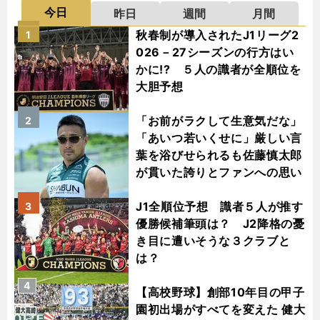
今日
昨日
週間
月間
秋春制が導入されたJ1リーグ2
1
026－27シーズンの行方はい
かに!? ５人の識者が全順位を
大胆予想
「お前がラクして生意気だな」
2
「あいつ若いくせに」厳しい言
葉を浴びせられるも佐藤慎太郎
が貫いた誇りとファンへの思い
J1全順位予想 識者５人が推す
3
優勝候補筆頭は？ J2降格の憂
き目に遭いそうな３クラブと
は？
4
【高校野球】創部10年目の甲子
園初出場がすべてを変えた 健大