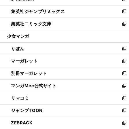
新
開
ウ
ン
ウ
し
集英社ジャンプリミックス
く
で
ド
ィ
い
新
開
ウ
ン
ウ
し
集英社コミック文庫
く
で
ド
ィ
い
新
開
ウ
ン
ウ
し
少女マンガ
く
で
ド
ィ
い
開
ウ
ン
ウ
りぼん
く
で
ド
ィ
新
開
ウ
ン
し
マーガレット
く
で
ド
い
新
開
ウ
ウ
し
別冊マーガレット
く
で
ィ
い
新
開
ン
ウ
し
マンガMee公式サイト
く
ド
ィ
い
新
ウ
ン
ウ
し
リマコミ
で
ド
ィ
い
新
開
ウ
ン
ウ
し
ジャンプTOON
く
で
ド
ィ
い
新
開
ウ
ン
ウ
し
ZEBRACK
く
で
ド
ィ
い
新
開