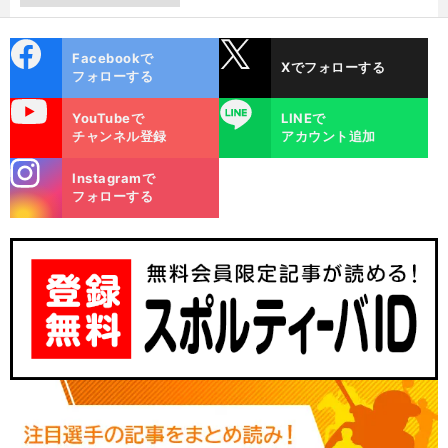
cebo
X
Facebookで
Xでフォローする
ok
フォローする
uTube
LINE
YouTubeで
LINEで
チャンネル登録
アカウント追加
stagra
Instagramで
m
フォローする