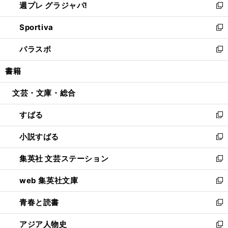
週プレ グラジャパ!
く
で
ィ
い
新
開
ン
ウ
し
Sportiva
く
ド
ィ
い
新
ウ
ン
ウ
し
パラスポ
で
ド
ィ
い
新
開
ウ
ン
ウ
し
書籍
く
で
ド
ィ
い
開
ウ
ン
ウ
文芸・文庫・総合
く
で
ド
ィ
開
ウ
ン
すばる
く
で
ド
新
開
ウ
し
小説すばる
く
で
い
新
開
ウ
し
集英社 文芸ステーション
く
ィ
い
新
ン
ウ
し
web 集英社文庫
ド
ィ
い
新
ウ
ン
ウ
し
青春と読書
で
ド
ィ
い
新
開
ウ
ン
ウ
し
アジア人物史
く
で
ド
ィ
い
新