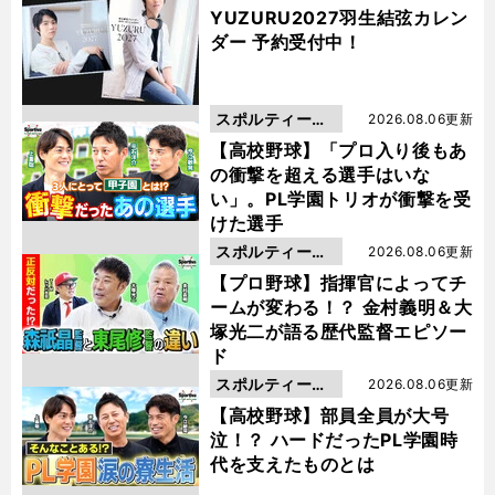
YUZURU2027羽生結弦カレン
ダー 予約受付中！
スポルティーバ
2026.08.06更新
動画
【高校野球】「プロ入り後もあ
の衝撃を超える選手はいな
い」。PL学園トリオが衝撃を受
けた選手
スポルティーバ
2026.08.06更新
動画
【プロ野球】指揮官によってチ
ームが変わる！？ 金村義明＆大
塚光二が語る歴代監督エピソー
ド
スポルティーバ
2026.08.06更新
動画
【高校野球】部員全員が大号
泣！？ ハードだったPL学園時
代を支えたものとは