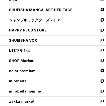
ド
新
開
ウ
し
SHUEISHA MANGA-ART HERITAGE
く
で
い
新
開
ウ
し
ジャンプキャラクターズストア
く
ィ
い
新
ン
ウ
し
HAPPY PLUS STORE
ド
ィ
い
新
ウ
ン
ウ
し
SHUEISHA VOX
で
ド
ィ
い
新
開
ウ
ン
ウ
し
LEEマルシェ
く
で
ド
ィ
い
新
開
ウ
ン
ウ
し
SHOP Marisol
く
で
ド
ィ
い
新
開
ウ
ン
ウ
し
eclat premium
く
で
ド
ィ
い
新
開
ウ
ン
ウ
し
mirabella
く
で
ド
ィ
い
新
開
ウ
ン
ウ
し
mirabella homme
く
で
ド
ィ
い
新
開
ウ
ン
ウ
し
zakka market
く
で
ド
ィ
い
新