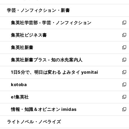
開
ウ
ン
ウ
し
学芸・ノンフィクション・新書
く
で
ド
ィ
い
開
ウ
ン
ウ
集英社学芸部 - 学芸・ノンフィクション
く
で
ド
ィ
新
開
ウ
ン
し
集英社ビジネス書
く
で
ド
い
新
開
ウ
ウ
し
集英社新書
く
で
ィ
い
新
開
ン
ウ
し
集英社新書プラス - 知の水先案内人
く
ド
ィ
い
新
ウ
ン
ウ
し
1日5分で、明日は変わる よみタイ yomitai
で
ド
ィ
い
新
開
ウ
ン
ウ
し
kotoba
く
で
ド
ィ
い
新
開
ウ
ン
ウ
し
e!集英社
く
で
ド
ィ
い
新
開
ウ
ン
ウ
し
情報・知識＆オピニオン imidas
く
で
ド
ィ
い
新
開
ウ
ン
ウ
し
ライトノベル・ノベライズ
く
で
ド
ィ
い
開
ウ
ン
ウ