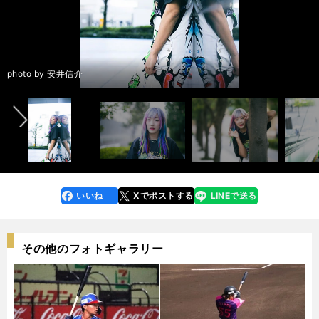
前へ
photo by 安井信介
いいね
Xでポストする
LINEで送る
line
faceboo
x
k
その他のフォトギャラリー