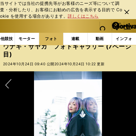
当サイトでは当社の提携先等がお客様のニーズ等について調
査・分析したり、お客様にお勧めの広告を表⽰する⽬的で Co
閉じ
okie を使⽤する場合があります。
詳しくはこちら
る
マイペ
web Sportiva (webスポルティーバ)
検索
メニュ
we
ー
フォトギャラリー
ウナギ・サヤカ フォトギャラリー (
b
ジ
の他競技
モーター
フォト
連載
動画
インフォ
ス
ウナギ・サヤカ フォトギャラリー (7ページ
ポ
目)
ル
テ
2024年10月24日 09:40 公開
2024年10月24日 10:22 更新
ィ
ー
バ
次へ