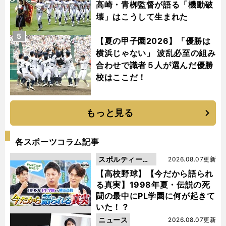
高崎・青栁監督が語る「機動破
壊」はこうして生まれた
5
【夏の甲子園2026】「優勝は
横浜じゃない」 波乱必至の組み
合わせで識者５人が選んだ優勝
校はここだ！
もっと見る
各スポーツコラム記事
スポルティーバ
2026.08.07更新
動画
【高校野球】【今だから語られ
る真実】1998年夏・伝説の死
闘の最中にPL学園に何が起きて
いた！？
ニュース
2026.08.07更新