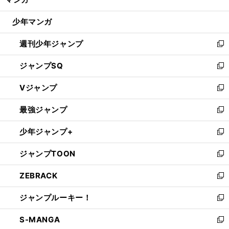
ド
閉
ウ
じ
少年マンガ
で
る
開
週刊少年ジャンプ
く
新
し
ジャンプSQ
い
新
ウ
し
Vジャンプ
ィ
い
新
ン
ウ
し
最強ジャンプ
ド
ィ
い
新
ウ
ン
ウ
し
少年ジャンプ+
で
ド
ィ
い
新
開
ウ
ン
ウ
し
ジャンプTOON
く
で
ド
ィ
い
新
開
ウ
ン
ウ
し
ZEBRACK
く
で
ド
ィ
い
新
開
ウ
ン
ウ
し
ジャンプルーキー！
く
で
ド
ィ
い
新
開
ウ
ン
ウ
し
S-MANGA
く
で
ド
ィ
い
新