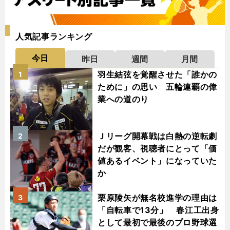
人気記事ランキング
今日
昨日
週間
月間
羽生結弦を覚醒させた「誰かの
1
ために」の思い 五輪連覇の偉
業への道のり
Ｊリーグ開幕戦は白熱の逆転劇
2
だが観客、視聴者にとって「価
値あるイベント」になっていた
か
栗原陵矢が無名校進学の理由は
3
「自転車で13分」 春江工出身
として最初で最後のプロ野球選