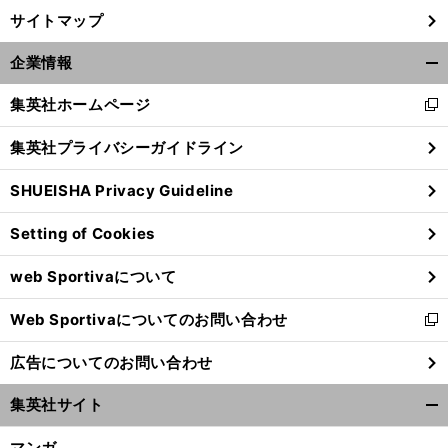
サイトマップ
企業情報
開
く/
集英社ホームページ
新
閉
し
じ
集英社プライバシーガイドライン
い
る
ウ
SHUEISHA Privacy Guideline
ィ
ン
Setting of Cookies
ド
ウ
web Sportivaについて
で
開
Web Sportivaについてのお問い合わせ
く
新
し
広告についてのお問い合わせ
い
ウ
集英社サイト
ィ
開
ン
く/
マンガ