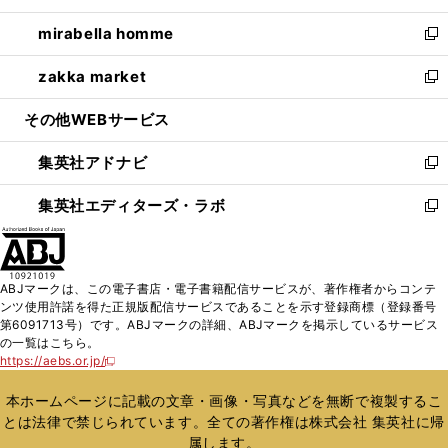
開
ウ
ン
ウ
し
mirabella homme
く
で
ド
ィ
い
新
開
ウ
ン
ウ
し
zakka market
く
で
ド
ィ
い
新
開
ウ
ン
ウ
し
その他WEBサービス
く
で
ド
ィ
い
開
ウ
ン
ウ
集英社アドナビ
く
で
ド
ィ
新
開
ウ
ン
し
集英社エディターズ・ラボ
く
で
ド
い
新
開
ウ
ウ
し
く
で
ィ
い
開
ン
ウ
ABJマークは、この電子書店・電子書籍配信サービスが、著作権者からコンテ
く
ド
ィ
ンツ使用許諾を得た正規版配信サービスであることを示す登録商標（登録番号
ウ
ン
第6091713号）です。ABJマークの詳細、ABJマークを掲示しているサービス
で
ド
の一覧はこちら。
開
ウ
https://aebs.or.jp/
新
く
で
し
い
開
本ホームページに記載の文章・画像・写真などを無断で複製するこ
ウ
く
とは法律で禁じられています。全ての著作権は株式会社 集英社に帰
ィ
属します。
ン