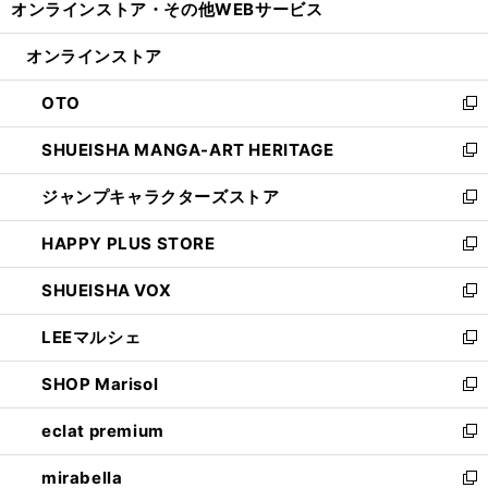
オンラインストア・
その他WEBサービス
く
で
ィ
い
開
ン
ウ
オンラインストア
く
ド
ィ
ウ
ン
OTO
で
ド
新
開
ウ
し
SHUEISHA MANGA-ART HERITAGE
く
で
い
新
開
ウ
し
ジャンプキャラクターズストア
く
ィ
い
新
ン
ウ
し
HAPPY PLUS STORE
ド
ィ
い
新
ウ
ン
ウ
し
SHUEISHA VOX
で
ド
ィ
い
新
開
ウ
ン
ウ
し
LEEマルシェ
く
で
ド
ィ
い
新
開
ウ
ン
ウ
し
SHOP Marisol
く
で
ド
ィ
い
新
開
ウ
ン
ウ
し
eclat premium
く
で
ド
ィ
い
新
開
ウ
ン
ウ
し
mirabella
く
で
ド
ィ
い
新