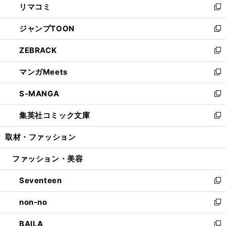
リマコミ
で
ド
ィ
い
新
開
ウ
ン
ウ
し
ジャンプTOON
く
で
ド
ィ
い
新
開
ウ
ン
ウ
し
ZEBRACK
く
で
ド
ィ
い
新
開
ウ
ン
ウ
し
マンガMeets
く
で
ド
ィ
い
新
開
ウ
ン
ウ
し
S-MANGA
く
で
ド
ィ
い
新
開
ウ
ン
ウ
し
集英社コミック文庫
く
で
ド
ィ
い
新
開
ウ
ン
ウ
し
取材・ファッション
く
で
ド
ィ
い
開
ウ
ン
ウ
ファッション・美容
く
で
ド
ィ
開
ウ
ン
Seventeen
く
で
ド
新
開
ウ
し
non-no
く
で
い
新
開
ウ
し
BAILA
く
ィ
い
新