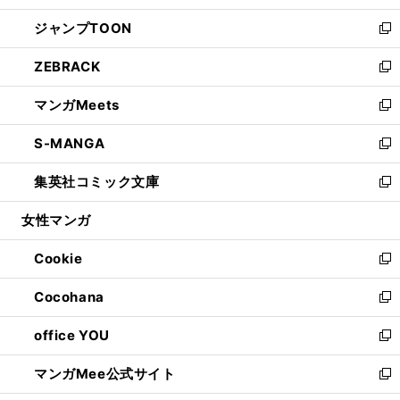
開
ウ
ン
ウ
し
ジャンプTOON
く
で
ド
ィ
い
新
開
ウ
ン
ウ
し
ZEBRACK
く
で
ド
ィ
い
新
開
ウ
ン
ウ
し
マンガMeets
く
で
ド
ィ
い
新
開
ウ
ン
ウ
し
S-MANGA
く
で
ド
ィ
い
新
開
ウ
ン
ウ
し
集英社コミック文庫
く
で
ド
ィ
い
新
開
ウ
ン
ウ
し
女性マンガ
く
で
ド
ィ
い
開
ウ
ン
ウ
Cookie
く
で
ド
ィ
新
開
ウ
ン
し
Cocohana
く
で
ド
い
新
開
ウ
ウ
し
office YOU
く
で
ィ
い
新
開
ン
ウ
し
マンガMee公式サイト
く
ド
ィ
い
新
ウ
ン
ウ
し