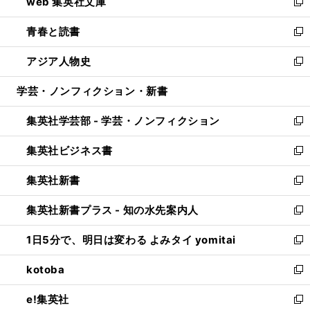
web 集英社文庫
ド
ィ
い
新
ウ
ン
ウ
し
青春と読書
で
ド
ィ
い
新
開
ウ
ン
ウ
し
アジア人物史
く
で
ド
ィ
い
新
開
ウ
ン
ウ
し
学芸・ノンフィクション・新書
く
で
ド
ィ
い
開
ウ
ン
ウ
集英社学芸部 - 学芸・ノンフィクション
く
で
ド
ィ
新
開
ウ
ン
し
集英社ビジネス書
く
で
ド
い
新
開
ウ
ウ
し
集英社新書
く
で
ィ
い
新
開
ン
ウ
し
集英社新書プラス - 知の水先案内人
く
ド
ィ
い
新
ウ
ン
ウ
し
1日5分で、明日は変わる よみタイ yomitai
で
ド
ィ
い
新
開
ウ
ン
ウ
し
kotoba
く
で
ド
ィ
い
新
開
ウ
ン
ウ
し
e!集英社
く
で
ド
ィ
い
新