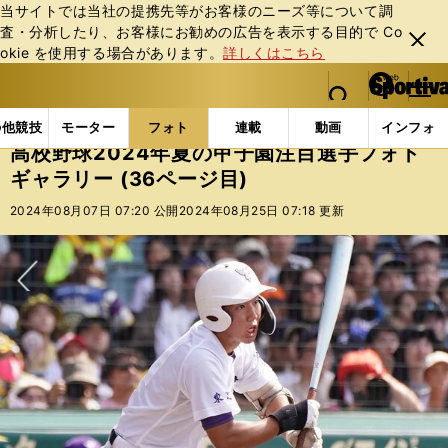
当サイトでは当社の提携先等がお客様のニーズ等について調
査・分析したり、お客様にお勧めの広告を表⽰する⽬的で Co
閉じ
okie を使⽤する場合があります。
詳しくはこちら
る
マイペ
web Sportiva (webスポルティーバ)
検索
メニュ
we
ー
フォトギャラリー
コラムフォト
高校野球2024年
b
ジ
の他競技
モーター
フォト
連載
動画
インフォ
ス
高校野球2024年夏の甲子園注目選手フォト
ポ
ギャラリー (36ページ目)
ル
テ
2024年08月07日 07:20 公開
2024年08月25日 07:18 更新
ィ
ー
バ
次へ