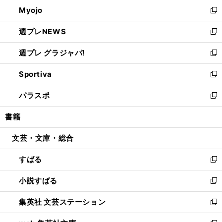
ン
ウ
Myojo
く
で
ド
ィ
新
開
ウ
ン
し
週プレNEWS
く
で
ド
い
新
開
ウ
ウ
し
週プレ グラジャパ!
く
で
ィ
い
新
開
ン
ウ
し
Sportiva
く
ド
ィ
い
新
ウ
ン
ウ
し
パラスポ
で
ド
ィ
い
新
開
ウ
ン
ウ
し
書籍
く
で
ド
ィ
い
開
ウ
ン
ウ
文芸・文庫・総合
く
で
ド
ィ
開
ウ
ン
すばる
く
で
ド
新
開
ウ
し
小説すばる
く
で
い
新
開
ウ
し
集英社 文芸ステーション
く
ィ
い
新
ン
ウ
し