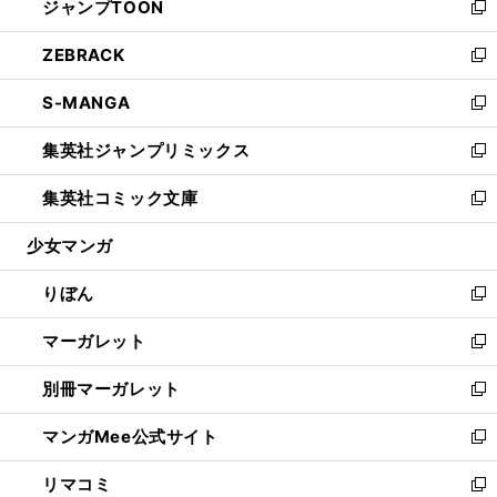
ジャンプTOON
く
で
ド
ィ
い
新
開
ウ
ン
ウ
し
ZEBRACK
く
で
ド
ィ
い
新
開
ウ
ン
ウ
し
S-MANGA
く
で
ド
ィ
い
新
開
ウ
ン
ウ
し
集英社ジャンプリミックス
く
で
ド
ィ
い
新
開
ウ
ン
ウ
し
集英社コミック文庫
く
で
ド
ィ
い
新
開
ウ
ン
ウ
し
少女マンガ
く
で
ド
ィ
い
開
ウ
ン
ウ
りぼん
く
で
ド
ィ
新
開
ウ
ン
し
マーガレット
く
で
ド
い
新
開
ウ
ウ
し
別冊マーガレット
く
で
ィ
い
新
開
ン
ウ
し
マンガMee公式サイト
く
ド
ィ
い
新
ウ
ン
ウ
し
リマコミ
で
ド
ィ
い
新