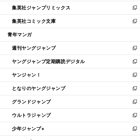
開
ウ
ン
ウ
し
集英社ジャンプリミックス
く
で
ド
ィ
い
新
開
ウ
ン
ウ
し
集英社コミック文庫
く
で
ド
ィ
い
新
開
ウ
ン
ウ
し
青年マンガ
く
で
ド
ィ
い
開
ウ
ン
ウ
週刊ヤングジャンプ
く
で
ド
ィ
新
開
ウ
ン
し
ヤングジャンプ定期購読デジタル
く
で
ド
い
新
開
ウ
ウ
し
ヤンジャン！
く
で
ィ
い
新
開
ン
ウ
し
となりのヤングジャンプ
く
ド
ィ
い
新
ウ
ン
ウ
し
グランドジャンプ
で
ド
ィ
い
新
開
ウ
ン
ウ
し
ウルトラジャンプ
く
で
ド
ィ
い
新
開
ウ
ン
ウ
し
少年ジャンプ+
く
で
ド
ィ
い
新
開
ウ
ン
ウ
し