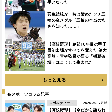
手となった
4
羽生結弦が一時は諦めたソチ五
輪の金メダル「五輪の本当の怖
さを知った......」
5
【高校野球】創部10年目の甲子
園初出場がすべてを変えた 健大
高崎・青栁監督が語る「機動破
壊」はこうして生まれた
もっと見る
各スポーツコラム記事
スポルティーバ
2026.08.07更新
動画
【高校野球】【今だから語られ