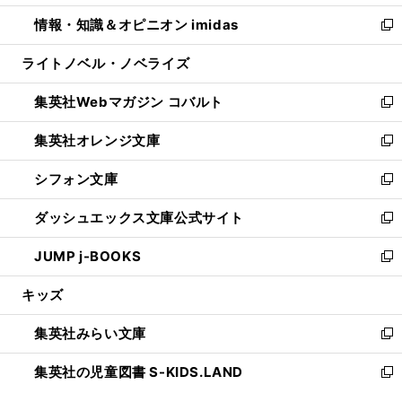
開
ウ
ン
ウ
し
情報・知識＆オピニオン imidas
く
で
ド
ィ
い
新
開
ウ
ン
ウ
し
ライトノベル・ノベライズ
く
で
ド
ィ
い
開
ウ
ン
ウ
集英社Webマガジン コバルト
く
で
ド
ィ
新
開
ウ
ン
し
集英社オレンジ文庫
く
で
ド
い
新
開
ウ
ウ
し
シフォン文庫
く
で
ィ
い
新
開
ン
ウ
し
ダッシュエックス文庫公式サイト
く
ド
ィ
い
新
ウ
ン
ウ
し
JUMP j-BOOKS
で
ド
ィ
い
新
開
ウ
ン
ウ
し
キッズ
く
で
ド
ィ
い
開
ウ
ン
ウ
集英社みらい文庫
く
で
ド
ィ
新
開
ウ
ン
し
集英社の児童図書 S-KIDS.LAND
く
で
ド
い
新
開
ウ
ウ
し