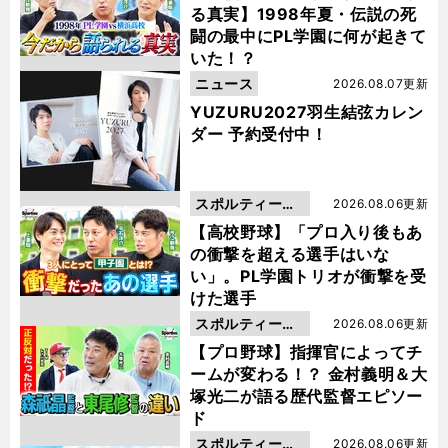
る真実】1998年夏・伝説の死
闘の最中にPL学園に何が起きて
いた！？
ニュース
2026.08.07更新
YUZURU2027羽生結弦カレン
ダー 予約受付中！
スポルティーバ
2026.08.06更新
動画
【高校野球】「プロ入り後もあ
の衝撃を超える選手はいな
い」。PL学園トリオが衝撃を受
けた選手
スポルティーバ
2026.08.06更新
動画
【プロ野球】指揮官によってチ
ームが変わる！？ 金村義明＆大
塚光二が語る歴代監督エピソー
ド
スポルティーバ
2026.08.06更新