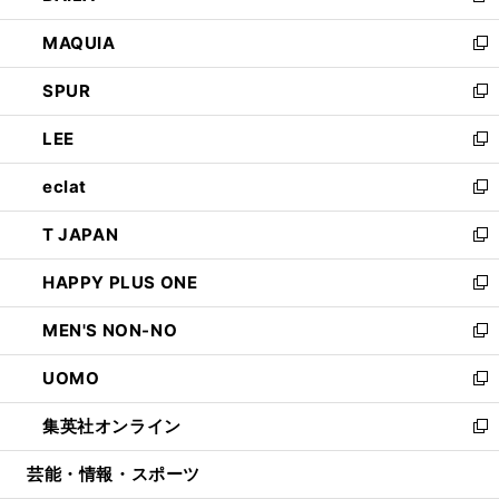
ン
ウ
し
MAQUIA
ド
ィ
い
新
ウ
ン
ウ
し
SPUR
で
ド
ィ
い
新
開
ウ
ン
ウ
し
LEE
く
で
ド
ィ
い
新
開
ウ
ン
ウ
し
eclat
く
で
ド
ィ
い
新
開
ウ
ン
ウ
し
T JAPAN
く
で
ド
ィ
い
新
開
ウ
ン
ウ
し
HAPPY PLUS ONE
く
で
ド
ィ
い
新
開
ウ
ン
ウ
し
MEN'S NON-NO
く
で
ド
ィ
い
新
開
ウ
ン
ウ
し
UOMO
く
で
ド
ィ
い
新
開
ウ
ン
ウ
し
集英社オンライン
く
で
ド
ィ
い
新
開
ウ
ン
ウ
し
芸能・情報・スポーツ
く
で
ド
ィ
い
開
ウ