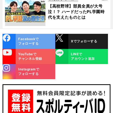
動画
【高校野球】部員全員が大号
泣！？ ハードだったPL学園時
代を支えたものとは
cebo
X
Facebookで
Xでフォローする
ok
フォローする
uTube
LINE
YouTubeで
LINEで
チャンネル登録
アカウント追加
stagra
Instagramで
m
フォローする