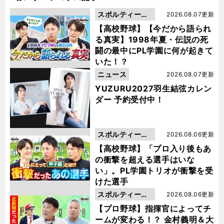
スポルティーバ
2026.08.07更新
動画
【高校野球】【今だから語られ
る真実】1998年夏・伝説の死
闘の最中にPL学園に何が起きて
いた！？
ニュース
2026.08.07更新
YUZURU2027羽生結弦カレン
ダー 予約受付中！
スポルティーバ
2026.08.06更新
動画
【高校野球】「プロ入り後もあ
の衝撃を超える選手はいな
い」。PL学園トリオが衝撃を受
けた選手
スポルティーバ
2026.08.06更新
動画
【プロ野球】指揮官によってチ
ームが変わる！？ 金村義明＆大