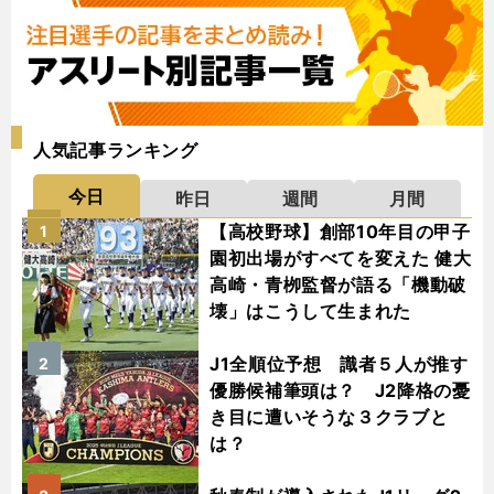
人気記事ランキング
今日
昨日
週間
月間
【高校野球】創部10年目の甲子
1
園初出場がすべてを変えた 健大
高崎・青栁監督が語る「機動破
壊」はこうして生まれた
J1全順位予想 識者５人が推す
2
優勝候補筆頭は？ J2降格の憂
き目に遭いそうな３クラブと
は？