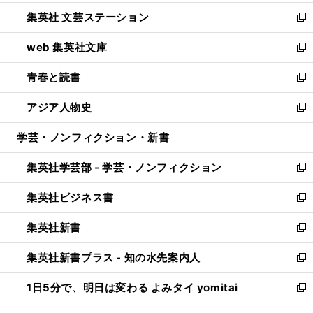
開
ウ
し
集英社 文芸ステーション
く
ィ
い
新
ン
ウ
し
web 集英社文庫
ド
ィ
い
新
ウ
ン
ウ
し
青春と読書
で
ド
ィ
い
新
開
ウ
ン
ウ
し
アジア人物史
く
で
ド
ィ
い
新
開
ウ
ン
ウ
し
学芸・ノンフィクション・新書
く
で
ド
ィ
い
開
ウ
ン
ウ
集英社学芸部 - 学芸・ノンフィクション
く
で
ド
ィ
新
開
ウ
ン
し
集英社ビジネス書
く
で
ド
い
新
開
ウ
ウ
し
集英社新書
く
で
ィ
い
新
開
ン
ウ
し
集英社新書プラス - 知の水先案内人
く
ド
ィ
い
新
ウ
ン
ウ
し
1日5分で、明日は変わる よみタイ yomitai
で
ド
ィ
い
新
開
ウ
ン
ウ
し