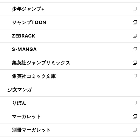
開
ウ
ン
ウ
し
少年ジャンプ+
く
で
ド
ィ
い
新
開
ウ
ン
ウ
し
ジャンプTOON
く
で
ド
ィ
い
新
開
ウ
ン
ウ
し
ZEBRACK
く
で
ド
ィ
い
新
開
ウ
ン
ウ
し
S-MANGA
く
で
ド
ィ
い
新
開
ウ
ン
ウ
し
集英社ジャンプリミックス
く
で
ド
ィ
い
新
開
ウ
ン
ウ
し
集英社コミック文庫
く
で
ド
ィ
い
新
開
ウ
ン
ウ
し
少女マンガ
く
で
ド
ィ
い
開
ウ
ン
ウ
りぼん
く
で
ド
ィ
新
開
ウ
ン
し
マーガレット
く
で
ド
い
新
開
ウ
ウ
し
別冊マーガレット
く
で
ィ
い
新
開
ン
ウ
し