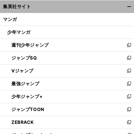
ウ
集英社サイト
ィ
開
ン
く/
マンガ
ド
閉
ウ
じ
少年マンガ
で
る
開
週刊少年ジャンプ
く
新
し
ジャンプSQ
い
新
ウ
し
Vジャンプ
ィ
い
新
ン
ウ
し
最強ジャンプ
ド
ィ
い
新
ウ
ン
ウ
し
少年ジャンプ+
で
ド
ィ
い
新
開
ウ
ン
ウ
し
ジャンプTOON
く
で
ド
ィ
い
新
開
ウ
ン
ウ
し
ZEBRACK
く
で
ド
ィ
い
新
開
ウ
ン
ウ
し