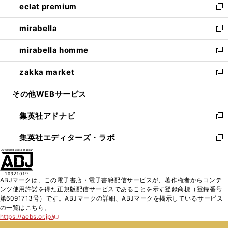
eclat premium
く
で
ド
ィ
い
新
開
ウ
ン
ウ
し
mirabella
く
で
ド
ィ
い
新
開
ウ
ン
ウ
し
mirabella homme
く
で
ド
ィ
い
新
開
ウ
ン
ウ
し
zakka market
く
で
ド
ィ
い
新
開
ウ
ン
ウ
し
その他WEBサービス
く
で
ド
ィ
い
開
ウ
ン
ウ
集英社アドナビ
く
で
ド
ィ
新
開
ウ
ン
し
集英社エディターズ・ラボ
く
で
ド
い
新
開
ウ
ウ
し
く
で
ィ
い
開
ン
ウ
ABJマークは、この電子書店・電子書籍配信サービスが、著作権者からコンテ
く
ド
ィ
ンツ使用許諾を得た正規版配信サービスであることを示す登録商標（登録番号
ウ
ン
第6091713号）です。ABJマークの詳細、ABJマークを掲示しているサービス
で
ド
の一覧はこちら。
開
ウ
https://aebs.or.jp/
新
く
で
し