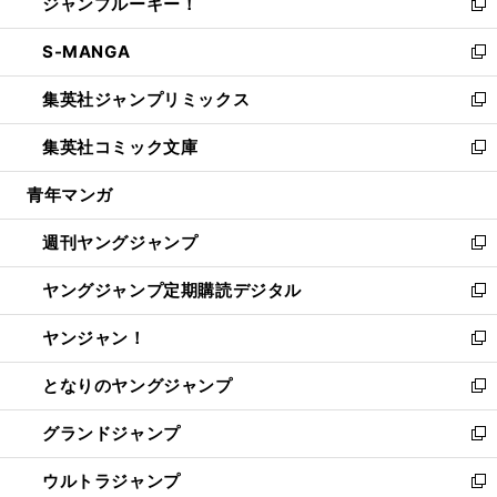
ジャンプルーキー！
く
で
ド
ィ
い
新
開
ウ
ン
ウ
し
S-MANGA
く
で
ド
ィ
い
新
開
ウ
ン
ウ
し
集英社ジャンプリミックス
く
で
ド
ィ
い
新
開
ウ
ン
ウ
し
集英社コミック文庫
く
で
ド
ィ
い
新
開
ウ
ン
ウ
し
青年マンガ
く
で
ド
ィ
い
開
ウ
ン
ウ
週刊ヤングジャンプ
く
で
ド
ィ
新
開
ウ
ン
し
ヤングジャンプ定期購読デジタル
く
で
ド
い
新
開
ウ
ウ
し
ヤンジャン！
く
で
ィ
い
新
開
ン
ウ
し
となりのヤングジャンプ
く
ド
ィ
い
新
ウ
ン
ウ
し
グランドジャンプ
で
ド
ィ
い
新
開
ウ
ン
ウ
し
ウルトラジャンプ
く
で
ド
ィ
い
新