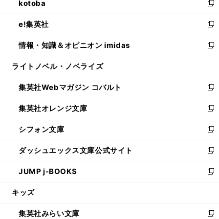
kotoba
く
で
ド
ィ
い
新
開
ウ
ン
ウ
し
e!集英社
く
で
ド
ィ
い
新
開
ウ
ン
ウ
し
情報・知識＆オピニオン imidas
く
で
ド
ィ
い
新
開
ウ
ン
ウ
し
ライトノベル・ノベライズ
く
で
ド
ィ
い
開
ウ
ン
ウ
集英社Webマガジン コバルト
く
で
ド
ィ
新
開
ウ
ン
し
集英社オレンジ文庫
く
で
ド
い
新
開
ウ
ウ
し
シフォン文庫
く
で
ィ
い
新
開
ン
ウ
し
ダッシュエックス文庫公式サイト
く
ド
ィ
い
新
ウ
ン
ウ
し
JUMP j-BOOKS
で
ド
ィ
い
新
開
ウ
ン
ウ
し
キッズ
く
で
ド
ィ
い
開
ウ
ン
ウ
集英社みらい文庫
く
で
ド
ィ
新