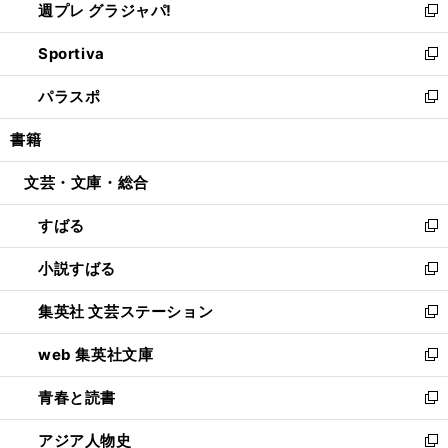
週プレ グラジャパ!
く
で
ィ
い
新
開
ン
ウ
し
Sportiva
く
ド
ィ
い
新
ウ
ン
ウ
し
パラスポ
で
ド
ィ
い
新
開
ウ
ン
ウ
し
書籍
く
で
ド
ィ
い
開
ウ
ン
ウ
文芸・文庫・総合
く
で
ド
ィ
開
ウ
ン
すばる
く
で
ド
新
開
ウ
し
小説すばる
く
で
い
新
開
ウ
し
集英社 文芸ステーション
く
ィ
い
新
ン
ウ
し
web 集英社文庫
ド
ィ
い
新
ウ
ン
ウ
し
青春と読書
で
ド
ィ
い
新
開
ウ
ン
ウ
し
アジア人物史
く
で
ド
ィ
い
新