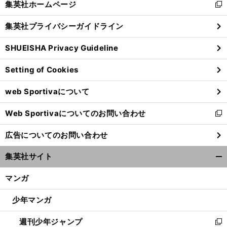
集英社ホームページ
新
閉
し
じ
集英社プライバシーガイドライン
い
る
ウ
SHUEISHA Privacy Guideline
ィ
ン
Setting of Cookies
ド
ウ
web Sportivaについて
で
開
Web Sportivaについてのお問い合わせ
く
新
し
広告についてのお問い合わせ
い
ウ
集英社サイト
ィ
開
ン
く/
マンガ
ド
閉
ウ
じ
少年マンガ
で
る
開
週刊少年ジャンプ
く
新