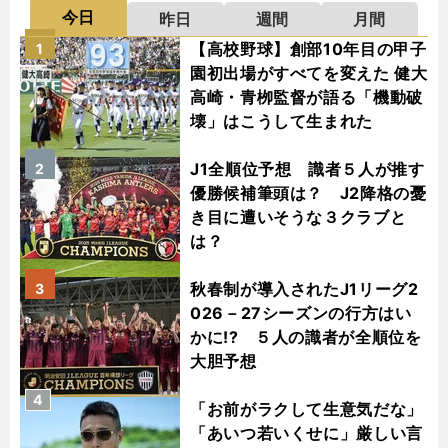
今日
昨日
週間
月間
【高校野球】創部10年目の甲子
1
園初出場がすべてを変えた 健大
高崎・青栁監督が語る「機動破
壊」はこうして生まれた
J1全順位予想 識者５人が推す
2
優勝候補筆頭は？ J2降格の憂
き目に遭いそうな３クラブと
は？
秋春制が導入されたJ1リーグ2
3
026－27シーズンの行方はい
かに!? ５人の識者が全順位を
大胆予想
4
「お前がラクして生意気だな」
「あいつ若いくせに」厳しい言