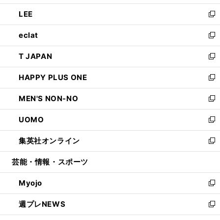
開
ウ
ン
ウ
し
LEE
く
で
ド
ィ
い
新
開
ウ
ン
ウ
し
eclat
く
で
ド
ィ
い
新
開
ウ
ン
ウ
し
T JAPAN
く
で
ド
ィ
い
新
開
ウ
ン
ウ
し
HAPPY PLUS ONE
く
で
ド
ィ
い
新
開
ウ
ン
ウ
し
MEN'S NON-NO
く
で
ド
ィ
い
新
開
ウ
ン
ウ
し
UOMO
く
で
ド
ィ
い
新
開
ウ
ン
ウ
し
集英社オンライン
く
で
ド
ィ
い
新
開
ウ
ン
ウ
し
芸能・情報・スポーツ
く
で
ド
ィ
い
開
ウ
ン
ウ
Myojo
く
で
ド
ィ
新
開
ウ
ン
し
週プレNEWS
く
で
ド
い
新
開
ウ
ウ
し