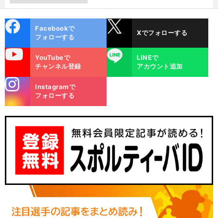
cebo
X
Facebookで
Xでフォローする
ok
フォローする
uTube
LINE
YouTubeで
LINEで
チャンネル登録
アカウント追加
stagra
Instagramで
m
フォローする