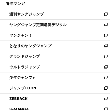
青年マンガ
く
で
ド
ィ
い
開
ウ
ン
ウ
週刊ヤングジャンプ
く
で
ド
ィ
新
開
ウ
ン
し
ヤングジャンプ定期購読デジタル
く
で
ド
い
新
開
ウ
ウ
し
ヤンジャン！
く
で
ィ
い
新
開
ン
ウ
し
となりのヤングジャンプ
く
ド
ィ
い
新
ウ
ン
ウ
し
グランドジャンプ
で
ド
ィ
い
新
開
ウ
ン
ウ
し
ウルトラジャンプ
く
で
ド
ィ
い
新
開
ウ
ン
ウ
し
少年ジャンプ+
く
で
ド
ィ
い
新
開
ウ
ン
ウ
し
ジャンプTOON
く
で
ド
ィ
い
新
開
ウ
ン
ウ
し
ZEBRACK
く
で
ド
ィ
い
新
開
ウ
ン
ウ
し
S-MANGA
く
で
ド
ィ
い