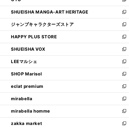
ド
新
開
ウ
し
SHUEISHA MANGA-ART HERITAGE
く
で
い
新
開
ウ
し
ジャンプキャラクターズストア
く
ィ
い
新
ン
ウ
し
HAPPY PLUS STORE
ド
ィ
い
新
ウ
ン
ウ
し
SHUEISHA VOX
で
ド
ィ
い
新
開
ウ
ン
ウ
し
LEEマルシェ
く
で
ド
ィ
い
新
開
ウ
ン
ウ
し
SHOP Marisol
く
で
ド
ィ
い
新
開
ウ
ン
ウ
し
eclat premium
く
で
ド
ィ
い
新
開
ウ
ン
ウ
し
mirabella
く
で
ド
ィ
い
新
開
ウ
ン
ウ
し
mirabella homme
く
で
ド
ィ
い
新
開
ウ
ン
ウ
し
zakka market
く
で
ド
ィ
い
新