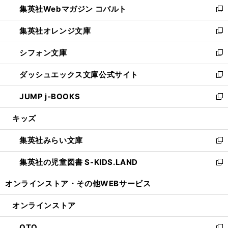
集英社Webマガジン コバルト
く
で
ド
ィ
新
開
ウ
ン
し
集英社オレンジ文庫
く
で
ド
い
新
開
ウ
ウ
し
シフォン文庫
く
で
ィ
い
新
開
ン
ウ
し
ダッシュエックス文庫公式サイト
く
ド
ィ
い
新
ウ
ン
ウ
し
JUMP j-BOOKS
で
ド
ィ
い
新
開
ウ
ン
ウ
し
キッズ
く
で
ド
ィ
い
開
ウ
ン
ウ
集英社みらい文庫
く
で
ド
ィ
新
開
ウ
ン
し
集英社の児童図書 S-KIDS.LAND
く
で
ド
い
新
開
ウ
ウ
し
オンラインストア・
その他WEBサービス
く
で
ィ
い
開
ン
ウ
オンラインストア
く
ド
ィ
ウ
ン
OTO
で