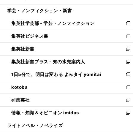
開
ウ
ン
ウ
し
学芸・ノンフィクション・新書
く
で
ド
ィ
い
開
ウ
ン
ウ
集英社学芸部 - 学芸・ノンフィクション
く
で
ド
ィ
新
開
ウ
ン
し
集英社ビジネス書
く
で
ド
い
新
開
ウ
ウ
し
集英社新書
く
で
ィ
い
新
開
ン
ウ
し
集英社新書プラス - 知の水先案内人
く
ド
ィ
い
新
ウ
ン
ウ
し
1日5分で、明日は変わる よみタイ yomitai
で
ド
ィ
い
新
開
ウ
ン
ウ
し
kotoba
く
で
ド
ィ
い
新
開
ウ
ン
ウ
し
e!集英社
く
で
ド
ィ
い
新
開
ウ
ン
ウ
し
情報・知識＆オピニオン imidas
く
で
ド
ィ
い
新
開
ウ
ン
ウ
し
ライトノベル・ノベライズ
く
で
ド
ィ
い
開
ウ
ン
ウ