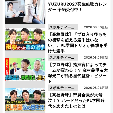
YUZURU2027羽生結弦カレン
ダー 予約受付中！
スポルティーバ
2026.08.06更新
動画
【高校野球】「プロ入り後もあ
の衝撃を超える選手はいな
い」。PL学園トリオが衝撃を受
けた選手
スポルティーバ
2026.08.06更新
動画
【プロ野球】指揮官によってチ
ームが変わる！？ 金村義明＆大
塚光二が語る歴代監督エピソー
ド
スポルティーバ
2026.08.06更新
動画
【高校野球】部員全員が大号
泣！？ ハードだったPL学園時
代を支えたものとは