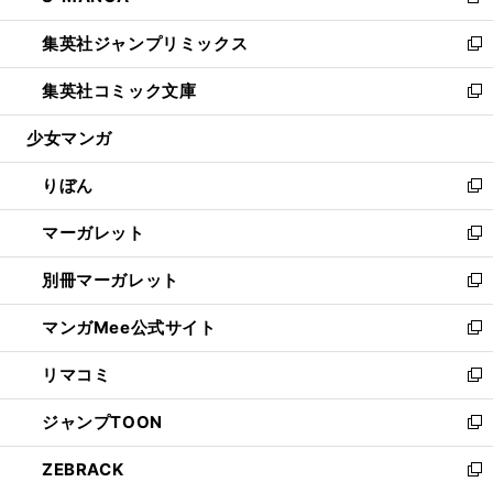
新
開
ウ
ン
ウ
し
集英社ジャンプリミックス
く
で
ド
ィ
い
新
開
ウ
ン
ウ
し
集英社コミック文庫
く
で
ド
ィ
い
新
開
ウ
ン
ウ
し
少女マンガ
く
で
ド
ィ
い
開
ウ
ン
ウ
りぼん
く
で
ド
ィ
新
開
ウ
ン
し
マーガレット
く
で
ド
い
新
開
ウ
ウ
し
別冊マーガレット
く
で
ィ
い
新
開
ン
ウ
し
マンガMee公式サイト
く
ド
ィ
い
新
ウ
ン
ウ
し
リマコミ
で
ド
ィ
い
新
開
ウ
ン
ウ
し
ジャンプTOON
く
で
ド
ィ
い
新
開
ウ
ン
ウ
し
ZEBRACK
く
で
ド
ィ
い
新
開