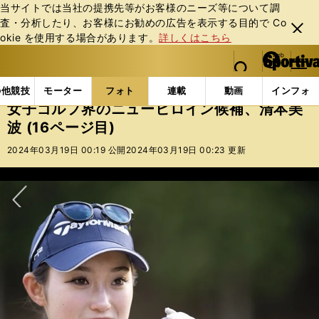
当サイトでは当社の提携先等がお客様のニーズ等について調
査・分析したり、お客様にお勧めの広告を表⽰する⽬的で Co
閉じ
okie を使⽤する場合があります。
詳しくはこちら
る
マイペ
web Sportiva (webスポルティーバ)
検索
メニュ
we
ー
フォトギャラリー
スポーツビーナスギャラリー
女子
b
ジ
の他競技
モーター
フォト
連載
動画
インフォ
ス
女子ゴルフ界のニューヒロイン候補、清本美
ポ
波 (16ページ目)
ル
テ
2024年03月19日 00:19 公開
2024年03月19日 00:23 更新
ィ
ー
バ
次へ