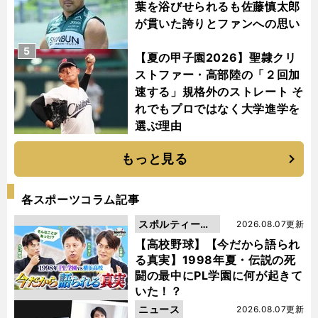
葉を浴びせられるも佐藤慎太郎
が貫いた誇りとファンへの思い
5
【夏の甲子園2026】聖隷クリ
ストファー・高部陸の「２回加
速する」規格外のストレート そ
れでもプロではなく大学進学を
選ぶ理由
もっと見る
各スポーツコラム記事
スポルティーバ
2026.08.07更新
動画
【高校野球】【今だから語られ
る真実】1998年夏・伝説の死
闘の最中にPL学園に何が起きて
いた！？
ニュース
2026.08.07更新