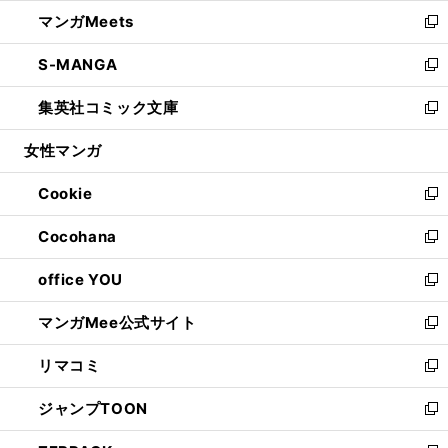
ウ
ン
ウ
し
マンガMeets
く
で
ド
ィ
い
新
開
ウ
ン
ウ
し
S-MANGA
く
で
ド
ィ
い
新
開
ウ
ン
ウ
し
集英社コミック文庫
く
で
ド
ィ
い
新
開
ウ
ン
ウ
し
女性マンガ
く
で
ド
ィ
い
開
ウ
ン
ウ
Cookie
く
で
ド
ィ
新
開
ウ
ン
し
Cocohana
く
で
ド
い
新
開
ウ
ウ
し
office YOU
く
で
ィ
い
新
開
ン
ウ
し
マンガMee公式サイト
く
ド
ィ
い
新
ウ
ン
ウ
し
リマコミ
で
ド
ィ
い
新
開
ウ
ン
ウ
し
ジャンプTOON
く
で
ド
ィ
い
新
開
ウ
ン
ウ
し