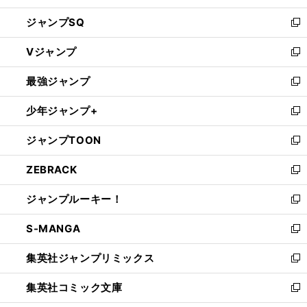
し
ジャンプSQ
い
新
ウ
し
Vジャンプ
ィ
い
新
ン
ウ
し
最強ジャンプ
ド
ィ
い
新
ウ
ン
ウ
し
少年ジャンプ+
で
ド
ィ
い
新
開
ウ
ン
ウ
し
ジャンプTOON
く
で
ド
ィ
い
新
開
ウ
ン
ウ
し
ZEBRACK
く
で
ド
ィ
い
新
開
ウ
ン
ウ
し
ジャンプルーキー！
く
で
ド
ィ
い
新
開
ウ
ン
ウ
し
S-MANGA
く
で
ド
ィ
い
新
開
ウ
ン
ウ
し
集英社ジャンプリミックス
く
で
ド
ィ
い
新
開
ウ
ン
ウ
し
集英社コミック文庫
く
で
ド
ィ
い
新
開
ウ
ン
ウ
し