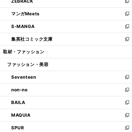
ZEBRACK
く
で
ド
ィ
い
新
開
ウ
ン
ウ
し
マンガMeets
く
で
ド
ィ
い
新
開
ウ
ン
ウ
し
S-MANGA
く
で
ド
ィ
い
新
開
ウ
ン
ウ
し
集英社コミック文庫
く
で
ド
ィ
い
新
開
ウ
ン
ウ
し
取材・ファッション
く
で
ド
ィ
い
開
ウ
ン
ウ
ファッション・美容
く
で
ド
ィ
開
ウ
ン
Seventeen
く
で
ド
新
開
ウ
し
non-no
く
で
い
新
開
ウ
し
BAILA
く
ィ
い
新
ン
ウ
し
MAQUIA
ド
ィ
い
新
ウ
ン
ウ
し
SPUR
で
ド
ィ
い
新