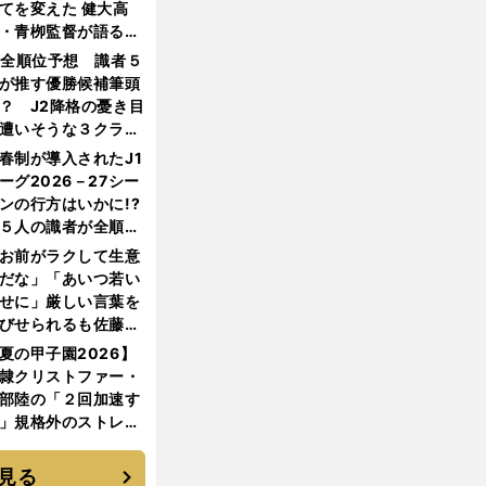
てを変えた 健大高
・青栁監督が語る
機動破壊」はこうし
1全順位予想 識者５
生まれた
が推す優勝候補筆頭
？ J2降格の憂き目
遭いそうな３クラブ
は？
春制が導入されたJ1
ーグ2026－27シー
ンの行方はいかに!?
５人の識者が全順位
大胆予想
お前がラクして生意
だな」「あいつ若い
せに」厳しい言葉を
びせられるも佐藤慎
郎が貫いた誇りとフ
夏の甲子園2026】
ンへの思い
隷クリストファー・
部陸の「２回加速す
」規格外のストレー
 それでもプロではな
大学進学を選ぶ理由
見る