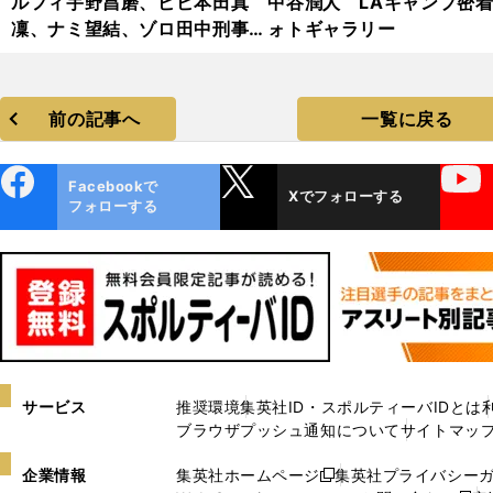
ルフィ宇野昌磨、ビビ本田真
中谷潤人 LAキャンプ密
凜、ナミ望結、ゾロ田中刑事...
ォトギャラリー
『ワンピース・オン・アイス』
2024・フォトギャラリー
前の記事へ
一覧に戻る
ebo
X
YouTube
Facebookで
Xでフォローする
ok
フォローする
サービス
推奨環境
集英社ID・スポルティーバIDとは
ブラウザプッシュ通知について
サイトマッ
企業情報
集英社ホームページ
集英社プライバシー
新