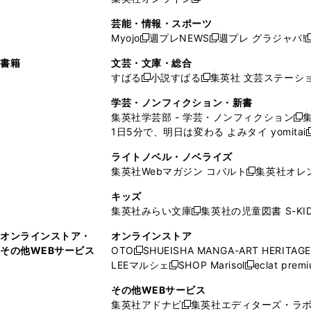
し
新
し
し
し
ン
ィ
ン
ン
開
で
開
で
い
し
い
い
い
ド
ン
ド
ド
芸能・情報・スポーツ
く
開
く
開
ウ
い
ウ
ウ
ウ
ウ
ド
ウ
ウ
Myojo
週プレNEWS
週プレ グラジャパ!
く
く
新
新
新
ィ
ウ
ィ
ィ
ィ
で
ウ
で
で
し
し
ン
ィ
ン
ン
ン
書籍
文芸・文庫・総合
開
で
開
開
い
い
ド
ン
ド
ド
ド
すばる
小説すばる
集英社 文芸ステーシ
く
開
く
く
新
新
ウ
ウ
ウ
ド
ウ
ウ
ウ
く
し
し
ィ
ィ
学芸・ノンフィクション・新書
で
ウ
で
で
で
い
い
ン
ン
集英社学芸部 - 学芸・ノンフィクション
開
で
開
開
開
新
ウ
ウ
ド
ド
1日5分で、明日は変わる よみタイ yomitai
く
開
く
く
く
し
新
ィ
ィ
ウ
ウ
く
い
ン
ン
ライトノベル・ノベライズ
で
で
ウ
ド
ド
集英社Webマガジン コバルト
集英社オレ
開
開
新
ィ
ウ
ウ
く
く
し
ン
キッズ
で
で
い
ド
集英社みらい文庫
集英社の児童図書 S-KID
開
開
新
ウ
ウ
く
く
し
ィ
オンラインストア・
オンラインストア
で
い
ン
その他WEBサービス
OTO
SHUEISHA MANGA-ART HERITAGE
開
新
ウ
ド
LEEマルシェ
SHOP Marisol
eclat prem
く
し
新
新
ィ
ウ
い
し
し
ン
その他WEBサービス
で
ウ
い
い
ド
集英社アドナビ
集英社エディターズ・ラ
開
新