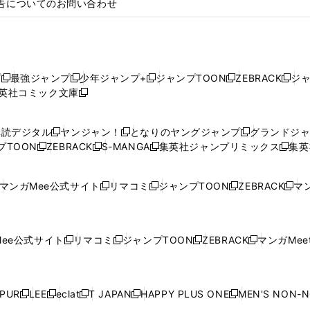
告についてのお問い合わせ
プ
最強ジャンプ
少年ジャンプ+
ジャンプTOON
ZEBRACK
ジ
新
新
新
新
新
英社コミック文庫
し
新
し
し
し
し
い
い
し
い
い
い
ウ
ウ
い
ウ
ウ
ウ
購読デジタル
ヤンジャン！
となりのヤングジャンプ
グランドジ
新
新
新
ィ
ィ
ウ
ィ
ィ
ィ
プTOON
ZEBRACK
S-MANGA
集英社ジャンプリミックス
集英
新
し
新
し
新
し
新
ン
ン
ィ
ン
ン
ン
し
い
し
い
し
い
し
ド
ド
ン
ド
ド
ド
い
ウ
い
ウ
い
ウ
い
ウ
ウ
ド
ウ
ウ
ウ
マンガMee公式サイト
リマコミ
ジャンプTOON
ZEBRACK
マン
新
新
新
新
ウ
ィ
ウ
ィ
ウ
ィ
ウ
で
で
ウ
で
で
で
し
し
し
し
し
ィ
ン
ィ
ン
ィ
ン
ィ
開
開
で
開
開
開
い
い
い
い
い
ン
ド
ン
ド
ン
ド
ン
く
く
開
く
く
く
ウ
ウ
ウ
ウ
ウ
ド
ウ
ド
ウ
ド
ウ
ド
ee公式サイト
リマコミ
ジャンプTOON
ZEBRACK
マンガMeet
く
新
新
新
新
ィ
ィ
ィ
ィ
ィ
ウ
で
ウ
で
ウ
で
ウ
し
し
し
し
ン
ン
ン
ン
ン
で
開
で
開
で
開
で
い
い
い
い
ド
ド
ド
ド
ド
開
く
開
く
開
く
開
ウ
ウ
ウ
ウ
ウ
ウ
ウ
ウ
ウ
PUR
LEE
eclat
T JAPAN
HAPPY PLUS ONE
MEN'S NON-
く
く
く
く
新
新
新
新
新
ィ
ィ
ィ
ィ
で
で
で
で
で