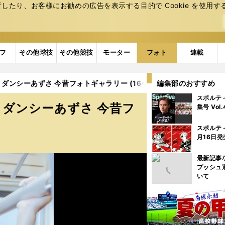
たり、お客様にお勧めの広告を表⽰する⽬的で Cookie を使⽤す
フ
その他球技
その他競技
モーター
フォト
連載
ンシーあずさ 今昔フォトギャラリー (16ページ目)
編集部のおすすめ
スポルテ
ダンシーあずさ 今昔フ
集号 Vol
スポルテ
月16日発
最新記事
プッシュ
いて