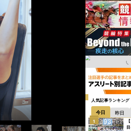
人気記事ランキング
今日
昨日
【
1
目