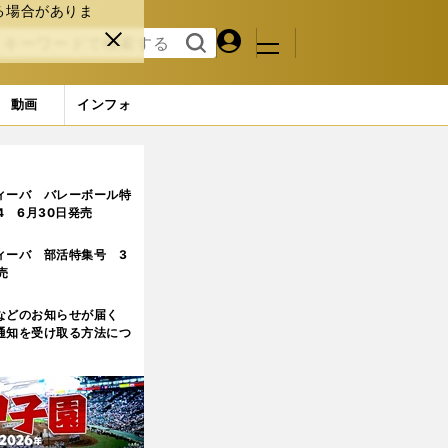
る場合がありま
マイペ
閉じ
検索
メニュ
ー
る
す
ジ
る
動画
インフォ
ィーバ バレーボール特
.4 6月30日発売
ィーバ 部活特集号 3
売
などのお知らせが届く
通知を受け取る方法につ