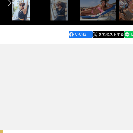
いいね
Xでポストする
line
faceboo
x
k