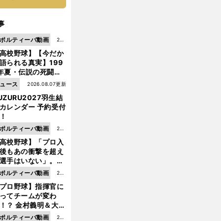
事
ポルティーバ動画
202
高校野球】【今だか
6.0
語られる真実】199
8.0
年夏・伝説の死闘の
7更
中にPL学園に何が起
ュース
2026.08.07更新
新
ていた！？
UZURU2027羽生結
カレンダー 予約受付
！
ポルティーバ動画
202
高校野球】「プロ入
6.0
後もあの衝撃を超え
8.0
選手はいない」。PL
6更
園トリオが衝撃を受
ポルティーバ動画
202
新
た選手
プロ野球】指揮官に
6.0
ってチームが変わ
8.0
！？ 金村義明＆大塚
6更
二が語る歴代監督エ
ポルティーバ動画
202