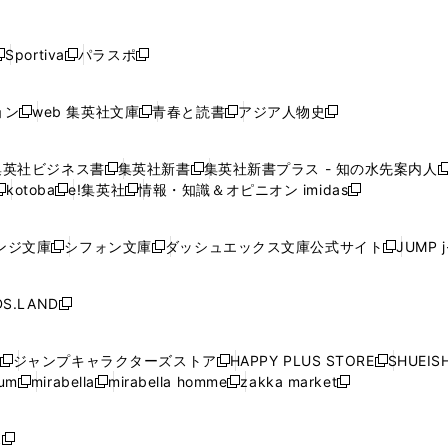
し
し
し
し
し
ン
ン
ン
ン
開
開
開
開
開
い
い
い
い
い
ド
ド
ド
ド
く
く
く
く
く
ウ
ウ
ウ
ウ
ウ
ウ
ウ
ウ
ウ
Sportiva
パラスポ
新
新
ィ
ィ
ィ
ィ
ィ
で
で
で
で
し
し
し
ン
ン
ン
ン
ン
開
開
開
開
い
い
い
ド
ド
ド
ド
ド
ョン
web 集英社文庫
青春と読書
アジア人物史
く
く
く
く
新
新
新
新
ウ
ウ
ウ
ウ
ウ
ウ
ウ
ウ
し
し
し
し
ィ
ィ
ィ
で
で
で
で
で
い
い
い
い
ン
ン
ン
集英社ビジネス書
集英社新書
集英社新書プラス - 知の水先案内人
開
開
開
開
開
新
新
新
ウ
ウ
ウ
ウ
ド
ド
ド
kotoba
e!集英社
情報・知識＆オピニオン imidas
く
く
く
く
く
新
し
新
し
新
ィ
ィ
ィ
ィ
ウ
ウ
ウ
し
し
い
し
い
し
ン
ン
ン
ン
で
で
で
い
い
ウ
い
ウ
い
ド
ド
ド
ド
ンジ文庫
シフォン文庫
ダッシュエックス文庫公式サイト
JUMP 
開
開
開
新
新
新
ウ
ウ
ィ
ウ
ィ
ウ
ウ
ウ
ウ
ウ
く
く
く
し
し
し
ィ
ィ
ン
ィ
ン
ィ
で
で
で
で
い
い
い
ン
ン
ド
ン
ド
ン
S.LAND
開
開
開
開
新
ウ
ウ
ウ
ド
ド
ウ
ド
ウ
ド
く
く
く
く
し
ィ
ィ
ィ
ウ
ウ
で
ウ
で
ウ
い
ン
ン
ン
ジャンプキャラクターズストア
HAPPY PLUS STORE
SHUEIS
で
で
開
で
開
で
新
新
新
ウ
ド
ド
ド
ium
mirabella
mirabella homme
zakka market
開
開
く
開
く
開
し
新
新
新
し
新
し
ィ
ウ
ウ
ウ
く
く
く
く
い
し
し
い
し
し
い
ン
で
で
で
ウ
い
い
ウ
い
い
ウ
ド
ボ
開
開
開
新