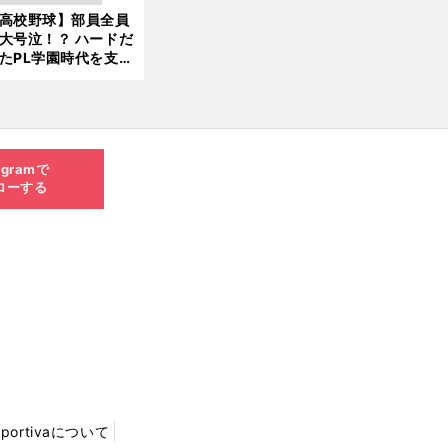
新
ソード
高校野球】部員全員
6.0
大号泣！？ ハードだ
8.0
たPL学園時代を支え
6更
ものとは
新
agramで
ローする
Sportivaについて