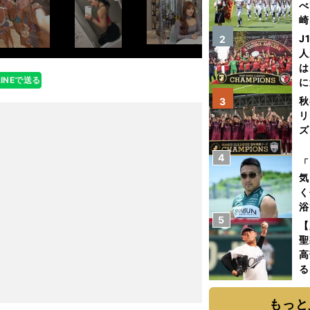
べ
崎
「
J
2
て
人
は
LINEで送る
に
と
秋
3
リ
ズ
4
を
「
気
く
浴
5
太
【
ァ
聖
高
る
ト
く
もっと