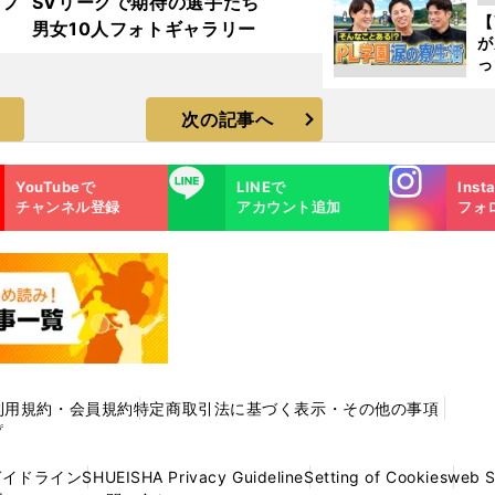
着フ
SVリーグで期待の選手たち
ピ
【
男女10人フォトギャラリー
が
っ
た
次の記事へ
Instagra
LINE
YouTubeで
LINEで
Inst
m
チャンネル登録
アカウント追加
フォ
利用規約・会員規約
特定商取引法に基づく表示・その他の事項
プ
ガイドライン
SHUEISHA Privacy Guideline
Setting of Cookies
web 