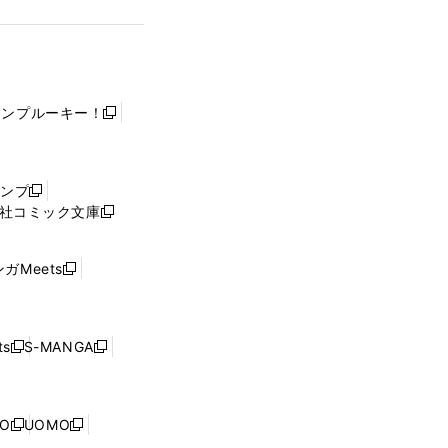
ャンプルーキー！
新
し
い
ウ
ャンプ
新
ィ
社コミック文庫
し
新
ン
い
し
ド
ウ
い
ウ
ガMeets
新
ィ
ウ
で
し
ン
ィ
開
い
ド
ン
く
ウ
ウ
ド
s
S-MANGA
新
新
ィ
で
ウ
し
し
ン
開
で
い
い
ド
く
開
ウ
ウ
ウ
NO
UOMO
く
新
新
ィ
ィ
で