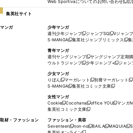
Web Sportivaについてのお問い合わせ
広
し
新
い
し
集英社サイト
ウ
い
ィ
ウ
マンガ
少年マンガ
ン
ィ
週刊少年ジャンプ
ジャンプSQ
Vジャン
ド
ン
新
新
S-MANGA
集英社ジャンプリミックス
集
ウ
ド
新
し
し
新
で
ウ
し
い
い
し
青年マンガ
開
で
い
ウ
ウ
い
週刊ヤングジャンプ
ヤングジャンプ定期
新
く
開
ウ
ィ
ィ
ウ
ウルトラジャンプ
少年ジャンプ+
ジャン
新
し
新
く
ィ
ン
ン
ィ
し
い
し
ン
ド
ド
ン
少女マンガ
い
ウ
い
ド
ウ
ウ
ド
りぼん
マーガレット
別冊マーガレット
新
新
新
ウ
ィ
ウ
ウ
で
で
ウ
S-MANGA
集英社コミック文庫
し
新
し
新
ィ
ン
ィ
で
開
開
で
い
し
い
し
ン
ド
ン
女性マンガ
開
く
く
開
ウ
い
ウ
い
ド
ウ
ド
Cookie
Cocohana
office YOU
マンガM
く
く
新
新
新
ィ
ウ
ィ
ウ
ウ
で
ウ
集英社コミック文庫
し
新
し
し
ン
ィ
ン
ィ
で
開
で
い
し
い
い
ド
ン
ド
ン
取材・ファッション
ファッション・美容
開
く
開
ウ
い
ウ
ウ
ウ
ド
ウ
ド
Seventeen
non-no
BAILA
MAQUIA
S
く
く
新
新
新
新
ィ
ウ
ィ
ィ
で
ウ
で
ウ
集英社オンライン