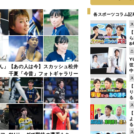
各スポーツコラム記
ス
【
ら
8
最
ニ
き
Y
弦
ん」
【あの人は今】スカッシュ松井
中
千夏「今昔」フォトギャラリー
ス
【
り
る
学
ス
け
【
よ
る
光
ス