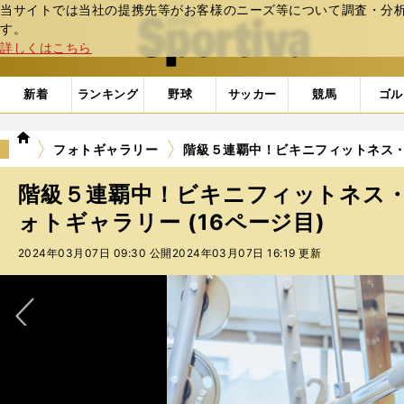
当サイトでは当社の提携先等がお客様のニーズ等について調査・分析し
web Sportiva (webスポルティーバ)
す。
詳しくはこちら
新着
ランキング
野球
サッカー
競馬
ゴル
we
フォトギャラリー
階級５連覇中！ビキニフィットネス・ダ
b
ス
階級５連覇中！ビキニフィットネス・
ポ
ル
ォトギャラリー (16ページ目)
テ
2024年03月07日 09:30 公開
2024年03月07日 16:19 更新
ィ
ー
バ
次へ