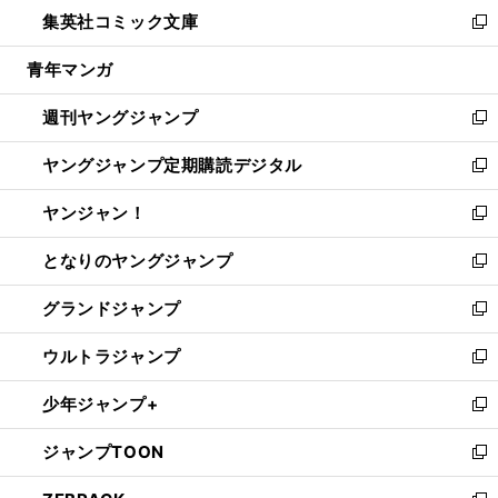
ウ
し
集英社コミック文庫
く
で
ド
ィ
い
新
開
ウ
ン
ウ
し
青年マンガ
く
で
ド
ィ
い
開
ウ
ン
ウ
週刊ヤングジャンプ
く
で
ド
ィ
新
開
ウ
ン
し
ヤングジャンプ定期購読デジタル
く
で
ド
い
新
開
ウ
ウ
し
ヤンジャン！
く
で
ィ
い
新
開
ン
ウ
し
となりのヤングジャンプ
く
ド
ィ
い
新
ウ
ン
ウ
し
グランドジャンプ
で
ド
ィ
い
新
開
ウ
ン
ウ
し
ウルトラジャンプ
く
で
ド
ィ
い
新
開
ウ
ン
ウ
し
少年ジャンプ+
く
で
ド
ィ
い
新
開
ウ
ン
ウ
し
ジャンプTOON
く
で
ド
ィ
い
新
開
ウ
ン
ウ
し