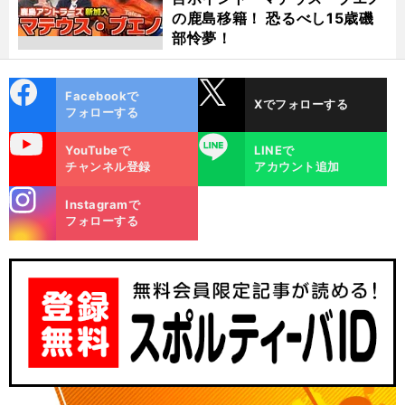
の鹿島移籍！ 恐るべし15歳磯
部怜夢！
cebo
X
Facebookで
Xでフォローする
ok
フォローする
uTube
LINE
YouTubeで
LINEで
チャンネル登録
アカウント追加
stagra
Instagramで
m
フォローする