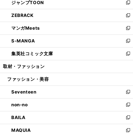
ジャンプTOON
く
で
ド
ィ
い
新
開
ウ
ン
ウ
し
ZEBRACK
く
で
ド
ィ
い
新
開
ウ
ン
ウ
し
マンガMeets
く
で
ド
ィ
い
新
開
ウ
ン
ウ
し
S-MANGA
く
で
ド
ィ
い
新
開
ウ
ン
ウ
し
集英社コミック文庫
く
で
ド
ィ
い
新
開
ウ
ン
ウ
し
取材・ファッション
く
で
ド
ィ
い
開
ウ
ン
ウ
ファッション・美容
く
で
ド
ィ
開
ウ
ン
Seventeen
く
で
ド
新
開
ウ
し
non-no
く
で
い
新
開
ウ
し
BAILA
く
ィ
い
新
ン
ウ
し
MAQUIA
ド
ィ
い
新