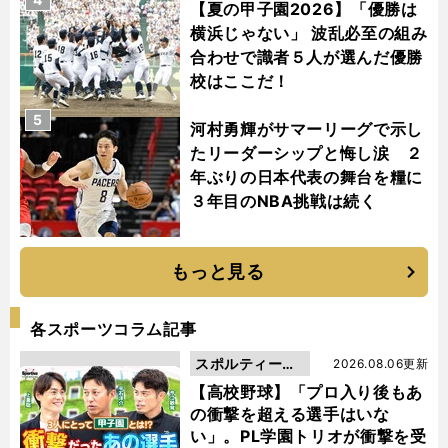
【夏の甲子園2026】「優勝は
横浜じゃない」 波乱必至の組み
合わせで識者５人が選んだ優勝
校はここだ！
5
河村勇輝がサマーリーグで示し
たリーダーシップと悔し涙 ２
年ぶりの日本代表の舞台を糧に
３年目のNBA挑戦は続く
もっと見る
各スポーツコラム記事
スポルティーバ
2026.08.06更新
動画
【高校野球】「プロ入り後もあ
の衝撃を超える選手はいな
い」。PL学園トリオが衝撃を受