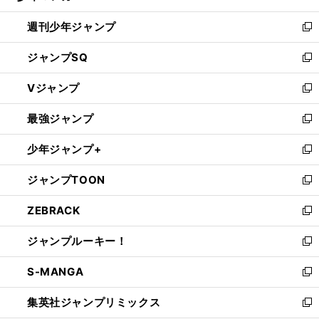
る
開
週刊少年ジャンプ
く
新
し
ジャンプSQ
い
新
ウ
し
Vジャンプ
ィ
い
新
ン
ウ
し
最強ジャンプ
ド
ィ
い
新
ウ
ン
ウ
し
少年ジャンプ+
で
ド
ィ
い
新
開
ウ
ン
ウ
し
ジャンプTOON
く
で
ド
ィ
い
新
開
ウ
ン
ウ
し
ZEBRACK
く
で
ド
ィ
い
新
開
ウ
ン
ウ
し
ジャンプルーキー！
く
で
ド
ィ
い
新
開
ウ
ン
ウ
し
S-MANGA
く
で
ド
ィ
い
新
開
ウ
ン
ウ
し
集英社ジャンプリミックス
く
で
ド
ィ
い
新
開
ウ
ン