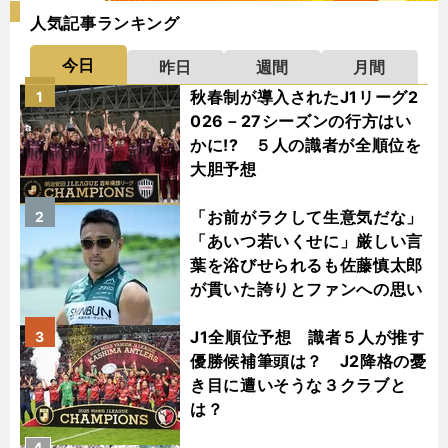
人気記事ランキング
今日
昨日
週間
月間
秋春制が導入されたJ1リーグ2
1
026－27シーズンの行方はい
かに!? ５人の識者が全順位を
大胆予想
「お前がラクして生意気だな」
2
「あいつ若いくせに」厳しい言
葉を浴びせられるも佐藤慎太郎
が貫いた誇りとファンへの思い
J1全順位予想 識者５人が推す
3
優勝候補筆頭は？ J2降格の憂
き目に遭いそうな３クラブと
は？
4