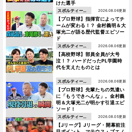
けた選手
スポルティーバ
2026.08.06更新
動画
【プロ野球】指揮官によってチ
ームが変わる！？ 金村義明＆大
塚光二が語る歴代監督エピソー
ド
スポルティーバ
2026.08.06更新
動画
【高校野球】部員全員が大号
泣！？ ハードだったPL学園時
代を支えたものとは
スポルティーバ
2026.08.06更新
動画
【プロ野球】先輩たちの気遣い
に「もうできへんな」。金村義
明＆大塚光二が明かす引退エピ
ソード！
スポルティーバ
2026.08.05更新
動画
【Jリーグ】Jリーグ・開幕前注
目ポイント マテウス・ブエノ