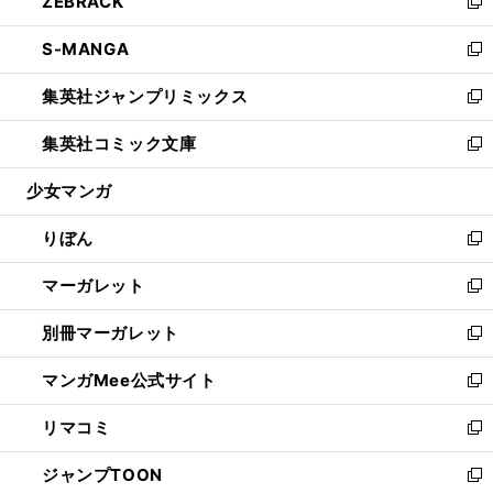
ZEBRACK
く
で
ド
ィ
い
新
開
ウ
ン
ウ
し
S-MANGA
く
で
ド
ィ
い
新
開
ウ
ン
ウ
し
集英社ジャンプリミックス
く
で
ド
ィ
い
新
開
ウ
ン
ウ
し
集英社コミック文庫
く
で
ド
ィ
い
新
開
ウ
ン
ウ
し
少女マンガ
く
で
ド
ィ
い
開
ウ
ン
ウ
りぼん
く
で
ド
ィ
新
開
ウ
ン
し
マーガレット
く
で
ド
い
新
開
ウ
ウ
し
別冊マーガレット
く
で
ィ
い
新
開
ン
ウ
し
マンガMee公式サイト
く
ド
ィ
い
新
ウ
ン
ウ
し
リマコミ
で
ド
ィ
い
新
開
ウ
ン
ウ
し
ジャンプTOON
く
で
ド
ィ
い
新