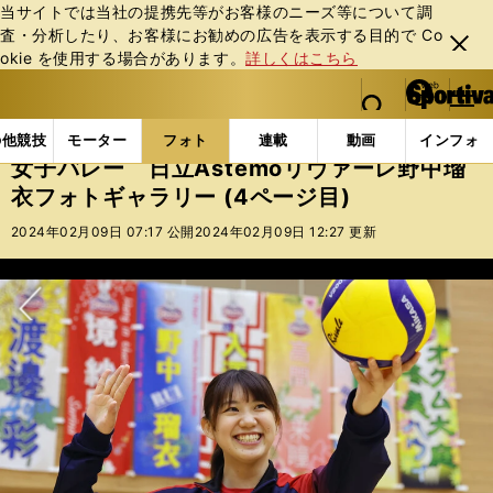
当サイトでは当社の提携先等がお客様のニーズ等について調
査・分析したり、お客様にお勧めの広告を表⽰する⽬的で Co
閉じ
okie を使⽤する場合があります。
詳しくはこちら
る
マイペ
web Sportiva (webスポルティーバ)
検索
メニュ
we
ー
フォトギャラリー
コラムフォト
女子バレー 日立A
b
ジ
の他競技
モーター
フォト
連載
動画
インフォ
ス
女子バレー 日立Astemoリヴァーレ野中瑠
ポ
衣フォトギャラリー (4ページ目)
ル
テ
2024年02月09日 07:17 公開
2024年02月09日 12:27 更新
ィ
ー
バ
次へ