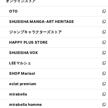
オンラインストア
く
ド
ィ
ウ
ン
OTO
で
ド
新
開
ウ
し
SHUEISHA MANGA-ART HERITAGE
く
で
い
新
開
ウ
し
ジャンプキャラクターズストア
く
ィ
い
新
ン
ウ
し
HAPPY PLUS STORE
ド
ィ
い
新
ウ
ン
ウ
し
SHUEISHA VOX
で
ド
ィ
い
新
開
ウ
ン
ウ
し
LEEマルシェ
く
で
ド
ィ
い
新
開
ウ
ン
ウ
し
SHOP Marisol
く
で
ド
ィ
い
新
開
ウ
ン
ウ
し
eclat premium
く
で
ド
ィ
い
新
開
ウ
ン
ウ
し
mirabella
く
で
ド
ィ
い
新
開
ウ
ン
ウ
し
mirabella homme
く
で
ド
ィ
い
新