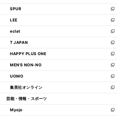
ウ
ン
ウ
し
SPUR
で
ド
ィ
い
新
開
ウ
ン
ウ
し
LEE
く
で
ド
ィ
い
新
開
ウ
ン
ウ
し
eclat
く
で
ド
ィ
い
新
開
ウ
ン
ウ
し
T JAPAN
く
で
ド
ィ
い
新
開
ウ
ン
ウ
し
HAPPY PLUS ONE
く
で
ド
ィ
い
新
開
ウ
ン
ウ
し
MEN'S NON-NO
く
で
ド
ィ
い
新
開
ウ
ン
ウ
し
UOMO
く
で
ド
ィ
い
新
開
ウ
ン
ウ
し
集英社オンライン
く
で
ド
ィ
い
新
開
ウ
ン
ウ
し
芸能・情報・スポーツ
く
で
ド
ィ
い
開
ウ
ン
ウ
Myojo
く
で
ド
ィ
新
開
ウ
ン
し