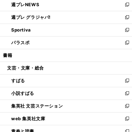
週プレNEWS
く
で
ド
い
新
開
ウ
ウ
し
週プレ グラジャパ!
く
で
ィ
い
新
開
ン
ウ
し
Sportiva
く
ド
ィ
い
新
ウ
ン
ウ
し
パラスポ
で
ド
ィ
い
新
開
ウ
ン
ウ
し
書籍
く
で
ド
ィ
い
開
ウ
ン
ウ
文芸・文庫・総合
く
で
ド
ィ
開
ウ
ン
すばる
く
で
ド
新
開
ウ
し
小説すばる
く
で
い
新
開
ウ
し
集英社 文芸ステーション
く
ィ
い
新
ン
ウ
し
web 集英社文庫
ド
ィ
い
新
ウ
ン
ウ
し
青春と読書
で
ド
ィ