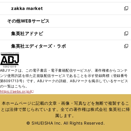
開
ウ
ン
ウ
し
zakka market
く
で
ド
ィ
い
新
開
ウ
ン
ウ
し
その他WEBサービス
く
で
ド
ィ
い
開
ウ
ン
ウ
集英社アドナビ
く
で
ド
ィ
新
開
ウ
ン
し
集英社エディターズ・ラボ
く
で
ド
い
新
開
ウ
ウ
し
く
で
ィ
い
開
ン
ウ
ABJマークは、この電子書店・電子書籍配信サービスが、著作権者からコンテ
く
ド
ィ
ンツ使用許諾を得た正規版配信サービスであることを示す登録商標（登録番号
ウ
ン
第6091713号）です。ABJマークの詳細、ABJマークを掲示しているサービス
で
ド
の一覧はこちら。
開
ウ
https://aebs.or.jp/
新
く
で
し
い
開
本ホームページに記載の文章・画像・写真などを無断で複製するこ
ウ
く
とは法律で禁じられています。全ての著作権は株式会社 集英社に帰
ィ
属します。
ン
ド
© SHUEISHA Inc. All Rights Reserved.
ウ
で