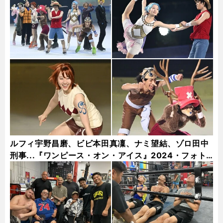
ルフィ宇野昌磨、ビビ本田真凜、ナミ望結、ゾロ田中
刑事...『ワンピース・オン・アイス』2024・フォト
ギャラリー