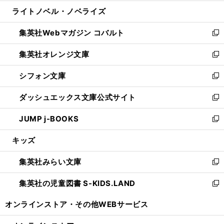
開
ウ
ン
ウ
し
ライトノベル・ノベライズ
く
で
ド
ィ
い
開
ウ
ン
ウ
集英社Webマガジン コバルト
く
で
ド
ィ
新
開
ウ
ン
し
集英社オレンジ文庫
く
で
ド
い
新
開
ウ
ウ
し
シフォン文庫
く
で
ィ
い
新
開
ン
ウ
し
ダッシュエックス文庫公式サイト
く
ド
ィ
い
新
ウ
ン
ウ
し
JUMP j-BOOKS
で
ド
ィ
い
新
開
ウ
ン
ウ
し
キッズ
く
で
ド
ィ
い
開
ウ
ン
ウ
集英社みらい文庫
く
で
ド
ィ
新
開
ウ
ン
し
集英社の児童図書 S-KIDS.LAND
く
で
ド
い
新
開
ウ
ウ
し
オンラインストア・
その他WEBサービス
く
で
ィ
い
開
ン
ウ