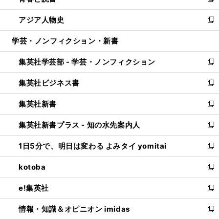
い
新
開
ウ
ン
ウ
し
アジア人物史
く
で
ド
ィ
い
新
開
ウ
ン
ウ
し
学芸・ノンフィクション・新書
く
で
ド
ィ
い
開
ウ
ン
ウ
集英社学芸部 - 学芸・ノンフィクション
く
で
ド
ィ
新
開
ウ
ン
し
集英社ビジネス書
く
で
ド
い
新
開
ウ
ウ
し
集英社新書
く
で
ィ
い
新
開
ン
ウ
し
集英社新書プラス - 知の水先案内人
く
ド
ィ
い
新
ウ
ン
ウ
し
1日5分で、明日は変わる よみタイ yomitai
で
ド
ィ
い
新
開
ウ
ン
ウ
し
kotoba
く
で
ド
ィ
い
新
開
ウ
ン
ウ
し
e!集英社
く
で
ド
ィ
い
新
開
ウ
ン
ウ
し
情報・知識＆オピニオン imidas
く
で
ド
ィ
い
新