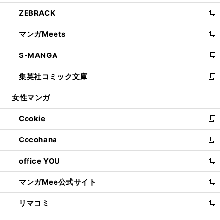
開
ウ
ン
ウ
し
ZEBRACK
く
で
ド
ィ
い
新
開
ウ
ン
ウ
し
マンガMeets
く
で
ド
ィ
い
新
開
ウ
ン
ウ
し
S-MANGA
く
で
ド
ィ
い
新
開
ウ
ン
ウ
し
集英社コミック文庫
く
で
ド
ィ
い
新
開
ウ
ン
ウ
し
女性マンガ
く
で
ド
ィ
い
開
ウ
ン
ウ
Cookie
く
で
ド
ィ
新
開
ウ
ン
し
Cocohana
く
で
ド
い
新
開
ウ
ウ
し
office YOU
く
で
ィ
い
新
開
ン
ウ
し
マンガMee公式サイト
く
ド
ィ
い
新
ウ
ン
ウ
し
リマコミ
で
ド
ィ
い
新
開
ウ
ン
ウ
し