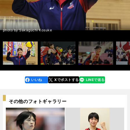
前編：石川真佑らと戦った野中瑠衣 夢のA代表入りに「え、私でいい
の？」＞＞
後編：野中瑠衣の高校時代は「反抗的だった」 それを変えた恩師の言葉
前へ
とは？＞＞
photo by Sakaguchi Kosuke
いいね
Xでポストする
LINEで送る
line
faceboo
x
k
その他のフォトギャラリー