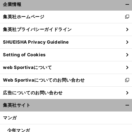
企業情報
開
く/
集英社ホームページ
新
閉
し
じ
集英社プライバシーガイドライン
い
る
ウ
SHUEISHA Privacy Guideline
ィ
ン
Setting of Cookies
ド
ウ
web Sportivaについて
で
開
Web Sportivaについてのお問い合わせ
く
新
し
広告についてのお問い合わせ
い
ウ
集英社サイト
ィ
開
ン
く/
マンガ
ド
閉
ウ
じ
少年マンガ
で