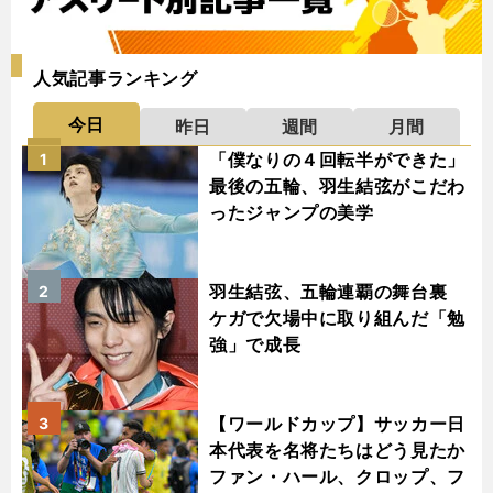
人気記事ランキング
今日
昨日
週間
月間
「僕なりの４回転半ができた」
1
最後の五輪、羽生結弦がこだわ
ったジャンプの美学
羽生結弦、五輪連覇の舞台裏
2
ケガで欠場中に取り組んだ「勉
強」で成長
【ワールドカップ】サッカー日
3
本代表を名将たちはどう見たか
ファン・ハール、クロップ、フ