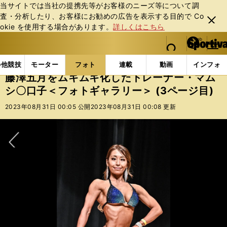
当サイトでは当社の提携先等がお客様のニーズ等について調
査・分析したり、お客様にお勧めの広告を表⽰する⽬的で Co
閉じ
okie を使⽤する場合があります。
詳しくはこちら
る
マイペ
web Sportiva (webスポルティーバ)
検索
メニュ
we
ー
フォトギャラリー
藤澤五月をムキムキ化したトレーナー
b
ジ
の他競技
モーター
フォト
連載
動画
インフォ
ス
藤澤五月をムキムキ化したトレーナー・マム
ポ
シ〇口子＜フォトギャラリー＞ (3ページ目)
ル
テ
2023年08月31日 00:05 公開
2023年08月31日 00:08 更新
ィ
ー
バ
次へ