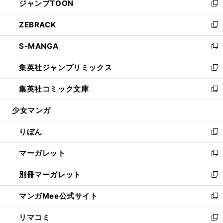
ジャンプTOON
く
で
ド
ィ
い
新
開
ウ
ン
ウ
し
ZEBRACK
く
で
ド
ィ
い
新
開
ウ
ン
ウ
し
S-MANGA
く
で
ド
ィ
い
新
開
ウ
ン
ウ
し
集英社ジャンプリミックス
く
で
ド
ィ
い
新
開
ウ
ン
ウ
し
集英社コミック文庫
く
で
ド
ィ
い
新
開
ウ
ン
ウ
し
少女マンガ
く
で
ド
ィ
い
開
ウ
ン
ウ
りぼん
く
で
ド
ィ
新
開
ウ
ン
し
マーガレット
く
で
ド
い
新
開
ウ
ウ
し
別冊マーガレット
く
で
ィ
い
新
開
ン
ウ
し
マンガMee公式サイト
く
ド
ィ
い
新
ウ
ン
ウ
し
リマコミ
で
ド
ィ
い
新