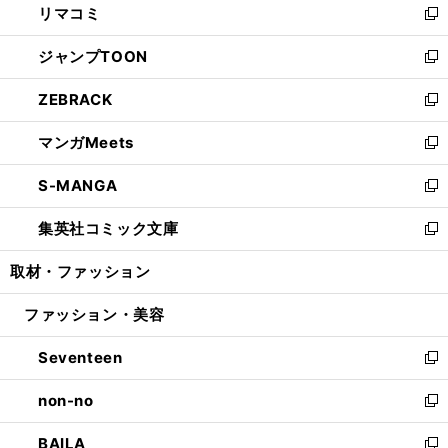
リマコミ
で
ド
ィ
い
新
開
ウ
ン
ウ
し
ジャンプTOON
く
で
ド
ィ
い
新
開
ウ
ン
ウ
し
ZEBRACK
く
で
ド
ィ
い
新
開
ウ
ン
ウ
し
マンガMeets
く
で
ド
ィ
い
新
開
ウ
ン
ウ
し
S-MANGA
く
で
ド
ィ
い
新
開
ウ
ン
ウ
し
集英社コミック文庫
く
で
ド
ィ
い
新
開
ウ
ン
ウ
し
取材・ファッション
く
で
ド
ィ
い
開
ウ
ン
ウ
ファッション・美容
く
で
ド
ィ
開
ウ
ン
Seventeen
く
で
ド
新
開
ウ
し
non-no
く
で
い
新
開
ウ
し
BAILA
く
ィ
い
新