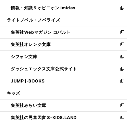
開
ウ
ン
ウ
し
情報・知識＆オピニオン imidas
く
で
ド
ィ
い
新
開
ウ
ン
ウ
し
ライトノベル・ノベライズ
く
で
ド
ィ
い
開
ウ
ン
ウ
集英社Webマガジン コバルト
く
で
ド
ィ
新
開
ウ
ン
し
集英社オレンジ文庫
く
で
ド
い
新
開
ウ
ウ
し
シフォン文庫
く
で
ィ
い
新
開
ン
ウ
し
ダッシュエックス文庫公式サイト
く
ド
ィ
い
新
ウ
ン
ウ
し
JUMP j-BOOKS
で
ド
ィ
い
新
開
ウ
ン
ウ
し
キッズ
く
で
ド
ィ
い
開
ウ
ン
ウ
集英社みらい文庫
く
で
ド
ィ
新
開
ウ
ン
し
集英社の児童図書 S-KIDS.LAND
く
で
ド
い
新
開
ウ
ウ
し