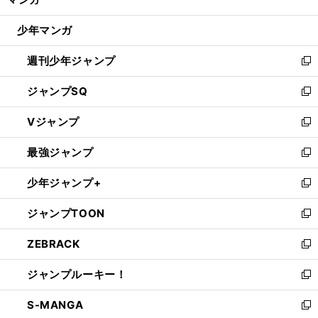
ド
閉
ウ
じ
少年マンガ
で
る
開
週刊少年ジャンプ
く
新
し
ジャンプSQ
い
新
ウ
し
Vジャンプ
ィ
い
新
ン
ウ
し
最強ジャンプ
ド
ィ
い
新
ウ
ン
ウ
し
少年ジャンプ+
で
ド
ィ
い
新
開
ウ
ン
ウ
し
ジャンプTOON
く
で
ド
ィ
い
新
開
ウ
ン
ウ
し
ZEBRACK
く
で
ド
ィ
い
新
開
ウ
ン
ウ
し
ジャンプルーキー！
く
で
ド
ィ
い
新
開
ウ
ン
ウ
し
S-MANGA
く
で
ド
ィ
い
新