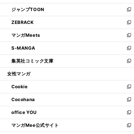
開
ウ
ン
ウ
し
ジャンプTOON
く
で
ド
ィ
い
新
開
ウ
ン
ウ
し
ZEBRACK
く
で
ド
ィ
い
新
開
ウ
ン
ウ
し
マンガMeets
く
で
ド
ィ
い
新
開
ウ
ン
ウ
し
S-MANGA
く
で
ド
ィ
い
新
開
ウ
ン
ウ
し
集英社コミック文庫
く
で
ド
ィ
い
新
開
ウ
ン
ウ
し
女性マンガ
く
で
ド
ィ
い
開
ウ
ン
ウ
Cookie
く
で
ド
ィ
新
開
ウ
ン
し
Cocohana
く
で
ド
い
新
開
ウ
ウ
し
office YOU
く
で
ィ
い
新
開
ン
ウ
し
マンガMee公式サイト
く
ド
ィ
い
新
ウ
ン
ウ
し