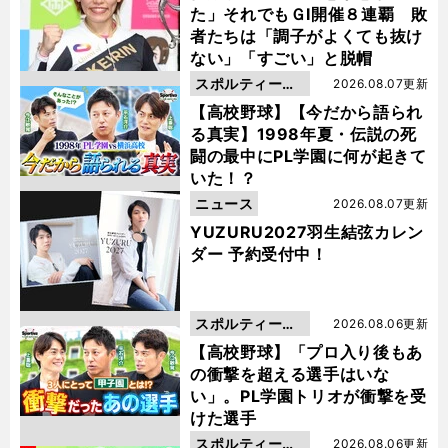
た」それでもＧⅠ開催８連覇 敗
者たちは「調子がよくても抜け
ない」「すごい」と脱帽
スポルティーバ
2026.08.07更新
動画
【高校野球】【今だから語られ
る真実】1998年夏・伝説の死
闘の最中にPL学園に何が起きて
いた！？
ニュース
2026.08.07更新
YUZURU2027羽生結弦カレン
ダー 予約受付中！
スポルティーバ
2026.08.06更新
動画
【高校野球】「プロ入り後もあ
の衝撃を超える選手はいな
い」。PL学園トリオが衝撃を受
けた選手
スポルティーバ
2026.08.06更新