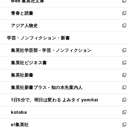
web 集英社文庫
ド
ィ
い
新
ウ
ン
ウ
し
青春と読書
で
ド
ィ
い
新
開
ウ
ン
ウ
し
アジア人物史
く
で
ド
ィ
い
新
開
ウ
ン
ウ
し
学芸・ノンフィクション・新書
く
で
ド
ィ
い
開
ウ
ン
ウ
集英社学芸部 - 学芸・ノンフィクション
く
で
ド
ィ
新
開
ウ
ン
し
集英社ビジネス書
く
で
ド
い
新
開
ウ
ウ
し
集英社新書
く
で
ィ
い
新
開
ン
ウ
し
集英社新書プラス - 知の水先案内人
く
ド
ィ
い
新
ウ
ン
ウ
し
1日5分で、明日は変わる よみタイ yomitai
で
ド
ィ
い
新
開
ウ
ン
ウ
し
kotoba
く
で
ド
ィ
い
新
開
ウ
ン
ウ
し
e!集英社
く
で
ド
ィ
い
新