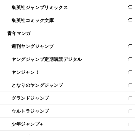
開
ウ
ン
ウ
し
集英社ジャンプリミックス
く
で
ド
ィ
い
新
開
ウ
ン
ウ
し
集英社コミック文庫
く
で
ド
ィ
い
新
開
ウ
ン
ウ
し
青年マンガ
く
で
ド
ィ
い
開
ウ
ン
ウ
週刊ヤングジャンプ
く
で
ド
ィ
新
開
ウ
ン
し
ヤングジャンプ定期購読デジタル
く
で
ド
い
新
開
ウ
ウ
し
ヤンジャン！
く
で
ィ
い
新
開
ン
ウ
し
となりのヤングジャンプ
く
ド
ィ
い
新
ウ
ン
ウ
し
グランドジャンプ
で
ド
ィ
い
新
開
ウ
ン
ウ
し
ウルトラジャンプ
く
で
ド
ィ
い
新
開
ウ
ン
ウ
し
少年ジャンプ+
く
で
ド
ィ
い
新
開
ウ
ン
ウ
し