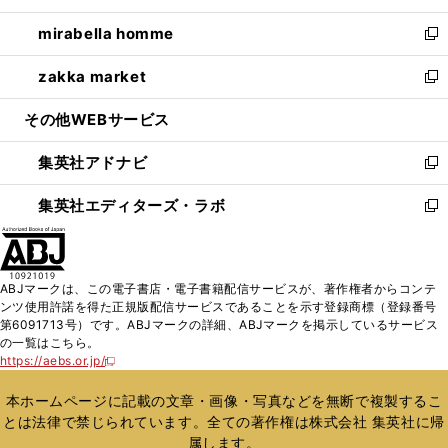
開
ウ
ン
ウ
し
mirabella homme
く
で
ド
ィ
い
新
開
ウ
ン
ウ
し
zakka market
く
で
ド
ィ
い
新
開
ウ
ン
ウ
し
その他WEBサービス
く
で
ド
ィ
い
開
ウ
ン
ウ
集英社アドナビ
く
で
ド
ィ
新
開
ウ
ン
し
集英社エディターズ・ラボ
く
で
ド
い
新
開
ウ
ウ
し
く
で
ィ
い
開
ン
ウ
ABJマークは、この電子書店・電子書籍配信サービスが、著作権者からコンテ
く
ド
ィ
ンツ使用許諾を得た正規版配信サービスであることを示す登録商標（登録番号
ウ
ン
第6091713号）です。ABJマークの詳細、ABJマークを掲示しているサービス
で
ド
の一覧はこちら。
開
ウ
https://aebs.or.jp/
新
く
で
し
い
開
本ホームページに記載の文章・画像・写真などを無断で複製するこ
ウ
く
とは法律で禁じられています。全ての著作権は株式会社 集英社に帰
ィ
属します。
ン