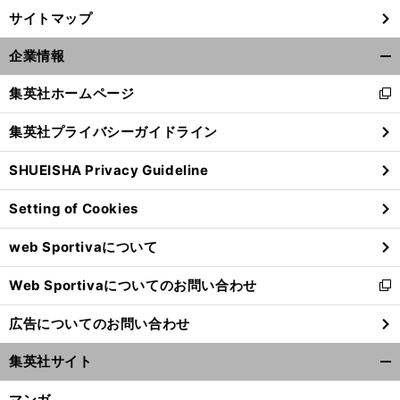
サイトマップ
企業情報
開
く/
集英社ホームページ
新
閉
し
じ
集英社プライバシーガイドライン
い
る
ウ
SHUEISHA Privacy Guideline
ィ
ン
Setting of Cookies
ド
ウ
web Sportivaについて
で
開
Web Sportivaについてのお問い合わせ
く
新
し
広告についてのお問い合わせ
い
ウ
集英社サイト
ィ
開
ン
く/
マンガ