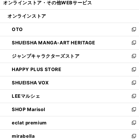
オンラインストア・
その他WEBサービス
く
で
ィ
い
開
ン
ウ
オンラインストア
く
ド
ィ
ウ
ン
OTO
で
ド
新
開
ウ
し
SHUEISHA MANGA-ART HERITAGE
く
で
い
新
開
ウ
し
ジャンプキャラクターズストア
く
ィ
い
新
ン
ウ
し
HAPPY PLUS STORE
ド
ィ
い
新
ウ
ン
ウ
し
SHUEISHA VOX
で
ド
ィ
い
新
開
ウ
ン
ウ
し
LEEマルシェ
く
で
ド
ィ
い
新
開
ウ
ン
ウ
し
SHOP Marisol
く
で
ド
ィ
い
新
開
ウ
ン
ウ
し
eclat premium
く
で
ド
ィ
い
新
開
ウ
ン
ウ
し
mirabella
く
で
ド
ィ
い
新