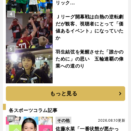
リック...
4
Ｊリーグ開幕戦は白熱の逆転劇
だが観客、視聴者にとって「価
値あるイベント」になっていた
か
5
羽生結弦を覚醒させた「誰かの
ために」の思い 五輪連覇の偉
業への道のり
もっと見る
各スポーツコラム記事
PR
その他
2026.08.10更新
佐藤水菜「一番状態が悪かっ