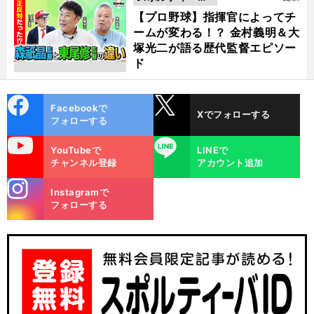
動画
【プロ野球】指揮官によってチ
ームが変わる！？ 金村義明＆大
塚光二が語る歴代監督エピソー
ド
cebo
X
Facebookで
Xでフォローする
ok
フォローする
uTube
LINE
YouTubeで
LINEで
チャンネル登録
アカウント追加
stagra
Instagramで
m
フォローする