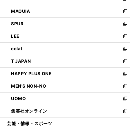
ン
ウ
し
MAQUIA
ド
ィ
い
新
ウ
ン
ウ
し
SPUR
で
ド
ィ
い
新
開
ウ
ン
ウ
し
LEE
く
で
ド
ィ
い
新
開
ウ
ン
ウ
し
eclat
く
で
ド
ィ
い
新
開
ウ
ン
ウ
し
T JAPAN
く
で
ド
ィ
い
新
開
ウ
ン
ウ
し
HAPPY PLUS ONE
く
で
ド
ィ
い
新
開
ウ
ン
ウ
し
MEN'S NON-NO
く
で
ド
ィ
い
新
開
ウ
ン
ウ
し
UOMO
く
で
ド
ィ
い
新
開
ウ
ン
ウ
し
集英社オンライン
く
で
ド
ィ
い
新
開
ウ
ン
ウ
し
芸能・情報・スポーツ
く
で
ド
ィ
い
開
ウ