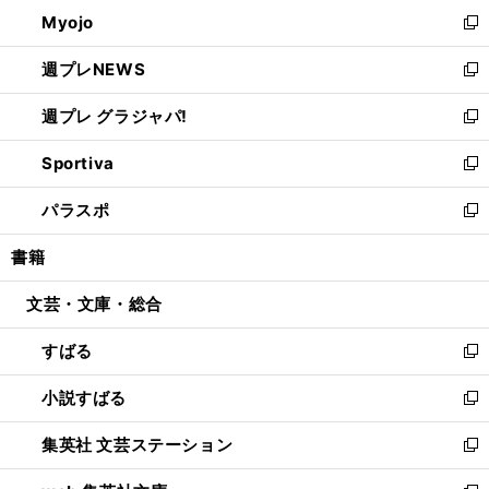
ン
ウ
Myojo
く
で
ド
ィ
新
開
ウ
ン
し
週プレNEWS
く
で
ド
い
新
開
ウ
ウ
し
週プレ グラジャパ!
く
で
ィ
い
新
開
ン
ウ
し
Sportiva
く
ド
ィ
い
新
ウ
ン
ウ
し
パラスポ
で
ド
ィ
い
新
開
ウ
ン
ウ
し
書籍
く
で
ド
ィ
い
開
ウ
ン
ウ
文芸・文庫・総合
く
で
ド
ィ
開
ウ
ン
すばる
く
で
ド
新
開
ウ
し
小説すばる
く
で
い
新
開
ウ
し
集英社 文芸ステーション
く
ィ
い
新
ン
ウ
し