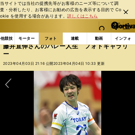
当サイトでは当社の提携先等がお客様のニーズ等について調
査・分析したり、お客様にお勧めの広告を表⽰する⽬的で Co
閉じ
okie を使⽤する場合があります。
詳しくはこちら
る
マイペ
web Sportiva (webスポルティーバ)
検索
メニュ
we
ー
フォトギャラリー
コラムフォト
藤井直伸さんのバ
b
ジ
の他競技
モーター
フォト
連載
動画
インフォ
ス
藤井直伸さんのバレー人生 フォトギャラリ
ポ
ー
ル
テ
2023年04月03日 21:16 公開
2023年04月04日 10:33 更新
ィ
ー
バ
次へ