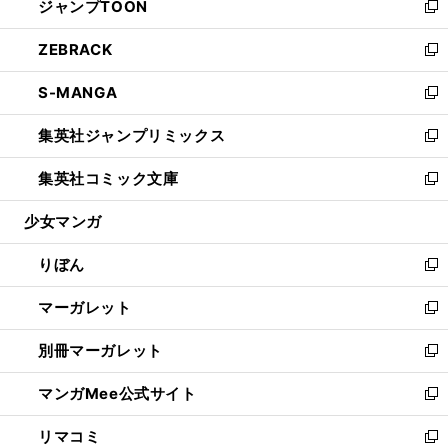
ジャンプTOON
く
で
ド
ィ
い
新
開
ウ
ン
ウ
し
ZEBRACK
く
で
ド
ィ
い
新
開
ウ
ン
ウ
し
S-MANGA
く
で
ド
ィ
い
新
開
ウ
ン
ウ
し
集英社ジャンプリミックス
く
で
ド
ィ
い
新
開
ウ
ン
ウ
し
集英社コミック文庫
く
で
ド
ィ
い
新
開
ウ
ン
ウ
し
少女マンガ
く
で
ド
ィ
い
開
ウ
ン
ウ
りぼん
く
で
ド
ィ
新
開
ウ
ン
し
マーガレット
く
で
ド
い
新
開
ウ
ウ
し
別冊マーガレット
く
で
ィ
い
新
開
ン
ウ
し
マンガMee公式サイト
く
ド
ィ
い
新
ウ
ン
ウ
し
リマコミ
で
ド
ィ
い
新