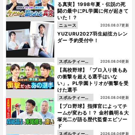
る真実】1998年夏・伝説の死
闘の最中にPL学園に何が起きて
いた！？
ニュース
2026.08.07更新
YUZURU2027羽生結弦カレン
ダー 予約受付中！
スポルティーバ
2026.08.06更新
動画
【高校野球】「プロ入り後もあ
の衝撃を超える選手はいな
い」。PL学園トリオが衝撃を受
けた選手
スポルティーバ
2026.08.06更新
動画
【プロ野球】指揮官によってチ
ームが変わる！？ 金村義明＆大
塚光二が語る歴代監督エピソー
ド
スポルティーバ
2026.08.06更新