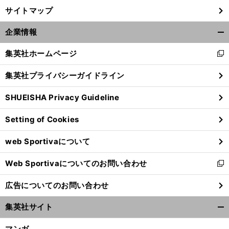
サイトマップ
企業情報
開
く/
集英社ホームページ
新
閉
し
じ
集英社プライバシーガイドライン
い
る
ウ
SHUEISHA Privacy Guideline
ィ
ン
Setting of Cookies
ド
ウ
web Sportivaについて
で
開
Web Sportivaについてのお問い合わせ
く
新
し
広告についてのお問い合わせ
い
ウ
集英社サイト
ィ
開
ン
く/
マンガ