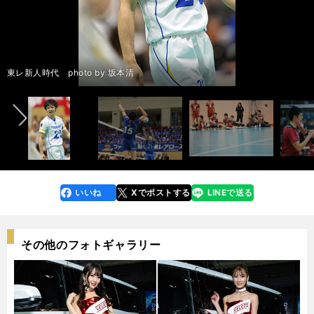
記事を読む：日本代表で光ったクイック、妻・美弥さんも大好きな「強く
前へ
て優しい笑顔」を忘れない＞＞
東レ新人時代 photo by 坂本清
いいね
Xでポストする
LINEで送る
line
faceboo
x
k
その他のフォトギャラリー