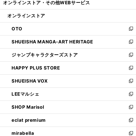
オンラインストア・
その他WEBサービス
く
で
ィ
い
開
ン
ウ
オンラインストア
く
ド
ィ
ウ
ン
OTO
で
ド
新
開
ウ
し
SHUEISHA MANGA-ART HERITAGE
く
で
い
新
開
ウ
し
ジャンプキャラクターズストア
く
ィ
い
新
ン
ウ
し
HAPPY PLUS STORE
ド
ィ
い
新
ウ
ン
ウ
し
SHUEISHA VOX
で
ド
ィ
い
新
開
ウ
ン
ウ
し
LEEマルシェ
く
で
ド
ィ
い
新
開
ウ
ン
ウ
し
SHOP Marisol
く
で
ド
ィ
い
新
開
ウ
ン
ウ
し
eclat premium
く
で
ド
ィ
い
新
開
ウ
ン
ウ
し
mirabella
く
で
ド
ィ
い
新