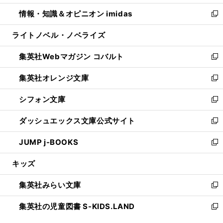
開
ウ
ン
ウ
し
情報・知識＆オピニオン imidas
く
で
ド
ィ
い
新
開
ウ
ン
ウ
し
ライトノベル・ノベライズ
く
で
ド
ィ
い
開
ウ
ン
ウ
集英社Webマガジン コバルト
く
で
ド
ィ
新
開
ウ
ン
し
集英社オレンジ文庫
く
で
ド
い
新
開
ウ
ウ
し
シフォン文庫
く
で
ィ
い
新
開
ン
ウ
し
ダッシュエックス文庫公式サイト
く
ド
ィ
い
新
ウ
ン
ウ
し
JUMP j-BOOKS
で
ド
ィ
い
新
開
ウ
ン
ウ
し
キッズ
く
で
ド
ィ
い
開
ウ
ン
ウ
集英社みらい文庫
く
で
ド
ィ
新
開
ウ
ン
し
集英社の児童図書 S-KIDS.LAND
く
で
ド
い
新
開
ウ
ウ
し