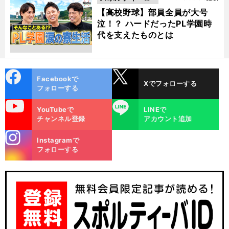
動画
【高校野球】部員全員が大号
泣！？ ハードだったPL学園時
代を支えたものとは
cebo
X
Facebookで
Xでフォローする
ok
フォローする
uTube
LINE
YouTubeで
LINEで
チャンネル登録
アカウント追加
stagra
Instagramで
m
フォローする