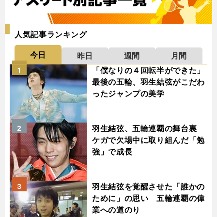
人気記事ランキング
今日
昨日
週間
月間
「僕なりの４回転半ができた」
1
最後の五輪、羽生結弦がこだわ
ったジャンプの美学
羽生結弦、五輪連覇の舞台裏
2
ケガで欠場中に取り組んだ「勉
強」で成長
羽生結弦を覚醒させた「誰かの
3
ために」の思い 五輪連覇の偉
業への道のり