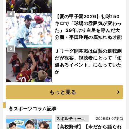
4
【夏の甲子園2026】初球150
キロで「球場の雰囲気が変わっ
た」 29年ぶり白星を呼んだ大
分商・平田玲翔の底知れぬ才能
5
Ｊリーグ開幕戦は白熱の逆転劇
だが観客、視聴者にとって「価
値あるイベント」になっていた
か
もっと見る
各スポーツコラム記事
スポルティーバ
2026.08.07更新
動画
【高校野球】【今だから語られ