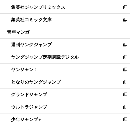
開
ウ
ン
ウ
し
集英社ジャンプリミックス
く
で
ド
ィ
い
新
開
ウ
ン
ウ
し
集英社コミック文庫
く
で
ド
ィ
い
新
開
ウ
ン
ウ
し
青年マンガ
く
で
ド
ィ
い
開
ウ
ン
ウ
週刊ヤングジャンプ
く
で
ド
ィ
新
開
ウ
ン
し
ヤングジャンプ定期購読デジタル
く
で
ド
い
新
開
ウ
ウ
し
ヤンジャン！
く
で
ィ
い
新
開
ン
ウ
し
となりのヤングジャンプ
く
ド
ィ
い
新
ウ
ン
ウ
し
グランドジャンプ
で
ド
ィ
い
新
開
ウ
ン
ウ
し
ウルトラジャンプ
く
で
ド
ィ
い
新
開
ウ
ン
ウ
し
少年ジャンプ+
く
で
ド
ィ
い
新
開
ウ
ン
ウ
し