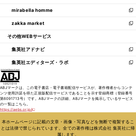
開
ウ
ン
ウ
し
mirabella homme
く
で
ド
ィ
い
新
開
ウ
ン
ウ
し
zakka market
く
で
ド
ィ
い
新
開
ウ
ン
ウ
し
その他WEBサービス
く
で
ド
ィ
い
開
ウ
ン
ウ
集英社アドナビ
く
で
ド
ィ
新
開
ウ
ン
し
集英社エディターズ・ラボ
く
で
ド
い
新
開
ウ
ウ
し
く
で
ィ
い
開
ン
ウ
ABJマークは、この電子書店・電子書籍配信サービスが、著作権者からコンテ
く
ド
ィ
ンツ使用許諾を得た正規版配信サービスであることを示す登録商標（登録番号
ウ
ン
第6091713号）です。ABJマークの詳細、ABJマークを掲示しているサービス
で
ド
の一覧はこちら。
開
ウ
https://aebs.or.jp/
新
く
で
し
い
開
本ホームページに記載の文章・画像・写真などを無断で複製するこ
ウ
く
とは法律で禁じられています。全ての著作権は株式会社 集英社に帰
ィ
属します。
ン