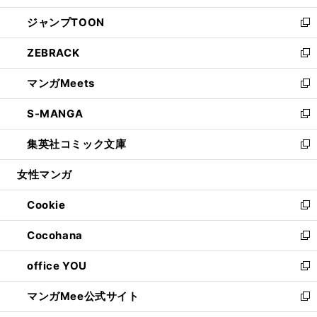
開
ウ
ン
ウ
し
ジャンプTOON
く
で
ド
ィ
い
新
開
ウ
ン
ウ
し
ZEBRACK
く
で
ド
ィ
い
新
開
ウ
ン
ウ
し
マンガMeets
く
で
ド
ィ
い
新
開
ウ
ン
ウ
し
S-MANGA
く
で
ド
ィ
い
新
開
ウ
ン
ウ
し
集英社コミック文庫
く
で
ド
ィ
い
新
開
ウ
ン
ウ
し
女性マンガ
く
で
ド
ィ
い
開
ウ
ン
ウ
Cookie
く
で
ド
ィ
新
開
ウ
ン
し
Cocohana
く
で
ド
い
新
開
ウ
ウ
し
office YOU
く
で
ィ
い
新
開
ン
ウ
し
マンガMee公式サイト
く
ド
ィ
い
新
ウ
ン
ウ
し