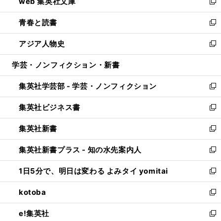
web 集英社文庫
ド
ィ
い
新
ウ
ン
ウ
し
青春と読書
で
ド
ィ
い
新
開
ウ
ン
ウ
し
アジア人物史
く
で
ド
ィ
い
新
開
ウ
ン
ウ
し
学芸・ノンフィクション・新書
く
で
ド
ィ
い
開
ウ
ン
ウ
集英社学芸部 - 学芸・ノンフィクション
く
で
ド
ィ
新
開
ウ
ン
し
集英社ビジネス書
く
で
ド
い
新
開
ウ
ウ
し
集英社新書
く
で
ィ
い
新
開
ン
ウ
し
集英社新書プラス - 知の水先案内人
く
ド
ィ
い
新
ウ
ン
ウ
し
1日5分で、明日は変わる よみタイ yomitai
で
ド
ィ
い
新
開
ウ
ン
ウ
し
kotoba
く
で
ド
ィ
い
新
開
ウ
ン
ウ
し
e!集英社
く
で
ド
ィ
い
新