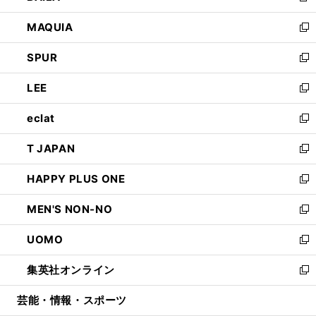
ン
ウ
し
MAQUIA
ド
ィ
い
新
ウ
ン
ウ
し
SPUR
で
ド
ィ
い
新
開
ウ
ン
ウ
し
LEE
く
で
ド
ィ
い
新
開
ウ
ン
ウ
し
eclat
く
で
ド
ィ
い
新
開
ウ
ン
ウ
し
T JAPAN
く
で
ド
ィ
い
新
開
ウ
ン
ウ
し
HAPPY PLUS ONE
く
で
ド
ィ
い
新
開
ウ
ン
ウ
し
MEN'S NON-NO
く
で
ド
ィ
い
新
開
ウ
ン
ウ
し
UOMO
く
で
ド
ィ
い
新
開
ウ
ン
ウ
し
集英社オンライン
く
で
ド
ィ
い
新
開
ウ
ン
ウ
し
芸能・情報・スポーツ
く
で
ド
ィ
い
開
ウ