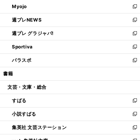
ン
ウ
Myojo
く
で
ド
ィ
新
開
ウ
ン
し
週プレNEWS
く
で
ド
い
新
開
ウ
ウ
し
週プレ グラジャパ!
く
で
ィ
い
新
開
ン
ウ
し
Sportiva
く
ド
ィ
い
新
ウ
ン
ウ
し
パラスポ
で
ド
ィ
い
新
開
ウ
ン
ウ
し
書籍
く
で
ド
ィ
い
開
ウ
ン
ウ
文芸・文庫・総合
く
で
ド
ィ
開
ウ
ン
すばる
く
で
ド
新
開
ウ
し
小説すばる
く
で
い
新
開
ウ
し
集英社 文芸ステーション
く
ィ
い
新
ン
ウ
し