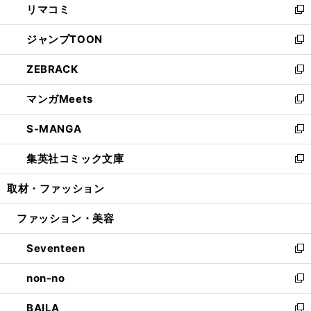
リマコミ
で
ド
ィ
い
新
開
ウ
ン
ウ
し
ジャンプTOON
く
で
ド
ィ
い
新
開
ウ
ン
ウ
し
ZEBRACK
く
で
ド
ィ
い
新
開
ウ
ン
ウ
し
マンガMeets
く
で
ド
ィ
い
新
開
ウ
ン
ウ
し
S-MANGA
く
で
ド
ィ
い
新
開
ウ
ン
ウ
し
集英社コミック文庫
く
で
ド
ィ
い
新
開
ウ
ン
ウ
し
取材・ファッション
く
で
ド
ィ
い
開
ウ
ン
ウ
ファッション・美容
く
で
ド
ィ
開
ウ
ン
Seventeen
く
で
ド
新
開
ウ
し
non-no
く
で
い
新
開
ウ
し
BAILA
く
ィ
い
新