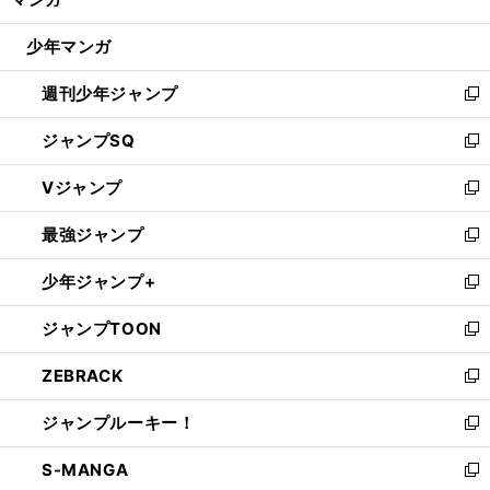
ド
閉
ウ
じ
少年マンガ
で
る
開
週刊少年ジャンプ
く
新
し
ジャンプSQ
い
新
ウ
し
Vジャンプ
ィ
い
新
ン
ウ
し
最強ジャンプ
ド
ィ
い
新
ウ
ン
ウ
し
少年ジャンプ+
で
ド
ィ
い
新
開
ウ
ン
ウ
し
ジャンプTOON
く
で
ド
ィ
い
新
開
ウ
ン
ウ
し
ZEBRACK
く
で
ド
ィ
い
新
開
ウ
ン
ウ
し
ジャンプルーキー！
く
で
ド
ィ
い
新
開
ウ
ン
ウ
し
S-MANGA
く
で
ド
ィ
い
新