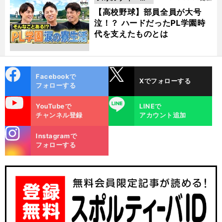
動画
【高校野球】部員全員が大号
泣！？ ハードだったPL学園時
代を支えたものとは
cebo
X
Facebookで
Xでフォローする
ok
フォローする
uTube
LINE
YouTubeで
LINEで
チャンネル登録
アカウント追加
stagra
Instagramで
m
フォローする