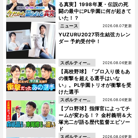
る真実】1998年夏・伝説の死
闘の最中にPL学園に何が起きて
いた！？
ニュース
2026.08.07更新
YUZURU2027羽生結弦カレン
ダー 予約受付中！
スポルティーバ
2026.08.06更新
動画
【高校野球】「プロ入り後もあ
の衝撃を超える選手はいな
い」。PL学園トリオが衝撃を受
けた選手
スポルティーバ
2026.08.06更新
動画
【プロ野球】指揮官によってチ
ームが変わる！？ 金村義明＆大
塚光二が語る歴代監督エピソー
ド
スポルティーバ
2026.08.06更新