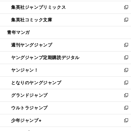
開
ウ
ン
ウ
し
集英社ジャンプリミックス
く
で
ド
ィ
い
新
開
ウ
ン
ウ
し
集英社コミック文庫
く
で
ド
ィ
い
新
開
ウ
ン
ウ
し
青年マンガ
く
で
ド
ィ
い
開
ウ
ン
ウ
週刊ヤングジャンプ
く
で
ド
ィ
新
開
ウ
ン
し
ヤングジャンプ定期購読デジタル
く
で
ド
い
新
開
ウ
ウ
し
ヤンジャン！
く
で
ィ
い
新
開
ン
ウ
し
となりのヤングジャンプ
く
ド
ィ
い
新
ウ
ン
ウ
し
グランドジャンプ
で
ド
ィ
い
新
開
ウ
ン
ウ
し
ウルトラジャンプ
く
で
ド
ィ
い
新
開
ウ
ン
ウ
し
少年ジャンプ+
く
で
ド
ィ
い
新
開
ウ
ン
ウ
し