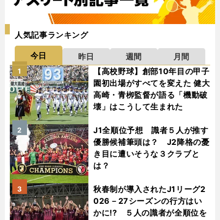
人気記事ランキング
今日
昨日
週間
月間
【高校野球】創部10年目の甲子
1
園初出場がすべてを変えた 健大
高崎・青栁監督が語る「機動破
壊」はこうして生まれた
J1全順位予想 識者５人が推す
2
優勝候補筆頭は？ J2降格の憂
き目に遭いそうな３クラブと
は？
秋春制が導入されたJ1リーグ2
3
026－27シーズンの行方はい
かに!? ５人の識者が全順位を