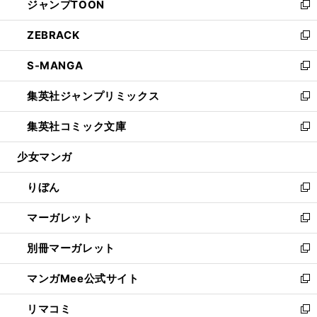
ジャンプTOON
く
で
ド
ィ
い
新
開
ウ
ン
ウ
し
ZEBRACK
く
で
ド
ィ
い
新
開
ウ
ン
ウ
し
S-MANGA
く
で
ド
ィ
い
新
開
ウ
ン
ウ
し
集英社ジャンプリミックス
く
で
ド
ィ
い
新
開
ウ
ン
ウ
し
集英社コミック文庫
く
で
ド
ィ
い
新
開
ウ
ン
ウ
し
少女マンガ
く
で
ド
ィ
い
開
ウ
ン
ウ
りぼん
く
で
ド
ィ
新
開
ウ
ン
し
マーガレット
く
で
ド
い
新
開
ウ
ウ
し
別冊マーガレット
く
で
ィ
い
新
開
ン
ウ
し
マンガMee公式サイト
く
ド
ィ
い
新
ウ
ン
ウ
し
リマコミ
で
ド
ィ
い
新