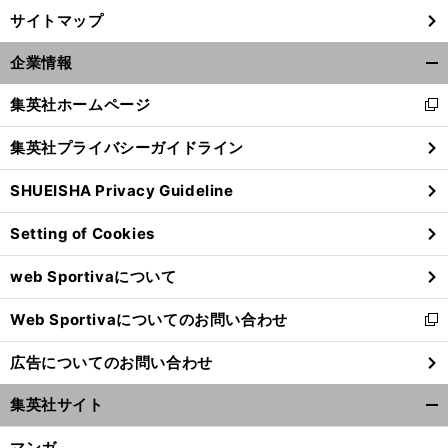
サイトマップ
企業情報
開
く/
集英社ホームページ
新
閉
し
じ
集英社プライバシーガイドライン
い
る
ウ
SHUEISHA Privacy Guideline
ィ
ン
Setting of Cookies
ド
ウ
web Sportivaについて
で
開
Web Sportivaについてのお問い合わせ
く
新
し
広告についてのお問い合わせ
い
ウ
集英社サイト
ィ
開
ン
く/
マンガ