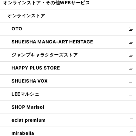
オンラインストア・
その他WEBサービス
く
で
ィ
い
開
ン
ウ
オンラインストア
く
ド
ィ
ウ
ン
OTO
で
ド
新
開
ウ
し
SHUEISHA MANGA-ART HERITAGE
く
で
い
新
開
ウ
し
ジャンプキャラクターズストア
く
ィ
い
新
ン
ウ
し
HAPPY PLUS STORE
ド
ィ
い
新
ウ
ン
ウ
し
SHUEISHA VOX
で
ド
ィ
い
新
開
ウ
ン
ウ
し
LEEマルシェ
く
で
ド
ィ
い
新
開
ウ
ン
ウ
し
SHOP Marisol
く
で
ド
ィ
い
新
開
ウ
ン
ウ
し
eclat premium
く
で
ド
ィ
い
新
開
ウ
ン
ウ
し
mirabella
く
で
ド
ィ
い
新