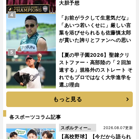
大胆予想
4
「お前がラクして生意気だな」
「あいつ若いくせに」厳しい言
葉を浴びせられるも佐藤慎太郎
が貫いた誇りとファンへの思い
5
【夏の甲子園2026】聖隷クリ
ストファー・高部陸の「２回加
速する」規格外のストレート そ
れでもプロではなく大学進学を
選ぶ理由
もっと見る
各スポーツコラム記事
スポルティーバ
2026.08.07更新
動画
【高校野球】【今だから語られ