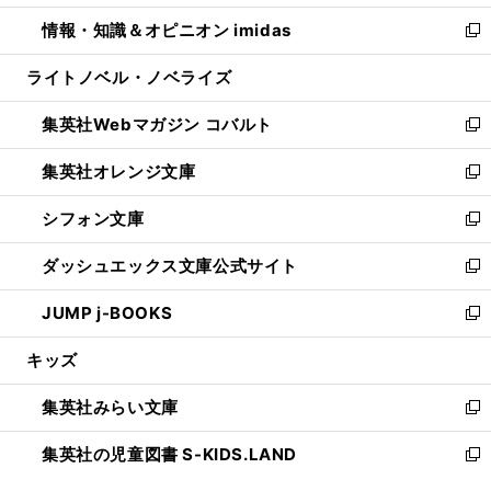
開
ウ
ン
ウ
し
情報・知識＆オピニオン imidas
く
で
ド
ィ
い
新
開
ウ
ン
ウ
し
ライトノベル・ノベライズ
く
で
ド
ィ
い
開
ウ
ン
ウ
集英社Webマガジン コバルト
く
で
ド
ィ
新
開
ウ
ン
し
集英社オレンジ文庫
く
で
ド
い
新
開
ウ
ウ
し
シフォン文庫
く
で
ィ
い
新
開
ン
ウ
し
ダッシュエックス文庫公式サイト
く
ド
ィ
い
新
ウ
ン
ウ
し
JUMP j-BOOKS
で
ド
ィ
い
新
開
ウ
ン
ウ
し
キッズ
く
で
ド
ィ
い
開
ウ
ン
ウ
集英社みらい文庫
く
で
ド
ィ
新
開
ウ
ン
し
集英社の児童図書 S-KIDS.LAND
く
で
ド
い
新
開
ウ
ウ
し