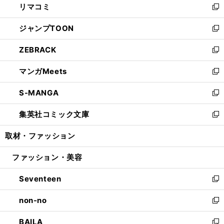
リマコミ
で
ド
ィ
い
新
開
ウ
ン
ウ
し
ジャンプTOON
く
で
ド
ィ
い
新
開
ウ
ン
ウ
し
ZEBRACK
く
で
ド
ィ
い
新
開
ウ
ン
ウ
し
マンガMeets
く
で
ド
ィ
い
新
開
ウ
ン
ウ
し
S-MANGA
く
で
ド
ィ
い
新
開
ウ
ン
ウ
し
集英社コミック文庫
く
で
ド
ィ
い
新
開
ウ
ン
ウ
し
取材・ファッション
く
で
ド
ィ
い
開
ウ
ン
ウ
ファッション・美容
く
で
ド
ィ
開
ウ
ン
Seventeen
く
で
ド
新
開
ウ
し
non-no
く
で
い
新
開
ウ
し
BAILA
く
ィ
い
新