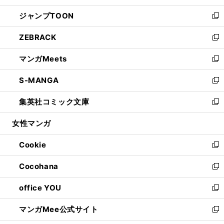
開
ウ
ン
ウ
し
ジャンプTOON
く
で
ド
ィ
い
新
開
ウ
ン
ウ
し
ZEBRACK
く
で
ド
ィ
い
新
開
ウ
ン
ウ
し
マンガMeets
く
で
ド
ィ
い
新
開
ウ
ン
ウ
し
S-MANGA
く
で
ド
ィ
い
新
開
ウ
ン
ウ
し
集英社コミック文庫
く
で
ド
ィ
い
新
開
ウ
ン
ウ
し
女性マンガ
く
で
ド
ィ
い
開
ウ
ン
ウ
Cookie
く
で
ド
ィ
新
開
ウ
ン
し
Cocohana
く
で
ド
い
新
開
ウ
ウ
し
office YOU
く
で
ィ
い
新
開
ン
ウ
し
マンガMee公式サイト
く
ド
ィ
い
新
ウ
ン
ウ
し