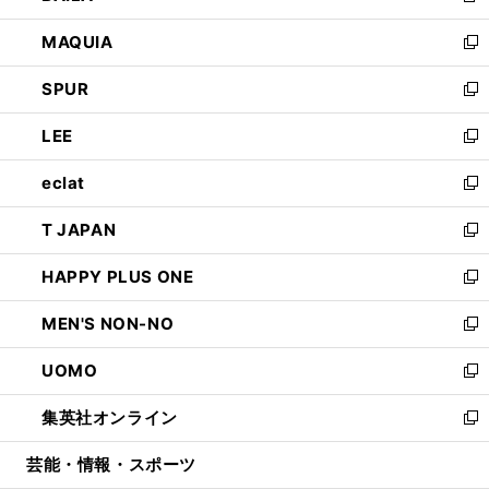
ン
ウ
し
MAQUIA
ド
ィ
い
新
ウ
ン
ウ
し
SPUR
で
ド
ィ
い
新
開
ウ
ン
ウ
し
LEE
く
で
ド
ィ
い
新
開
ウ
ン
ウ
し
eclat
く
で
ド
ィ
い
新
開
ウ
ン
ウ
し
T JAPAN
く
で
ド
ィ
い
新
開
ウ
ン
ウ
し
HAPPY PLUS ONE
く
で
ド
ィ
い
新
開
ウ
ン
ウ
し
MEN'S NON-NO
く
で
ド
ィ
い
新
開
ウ
ン
ウ
し
UOMO
く
で
ド
ィ
い
新
開
ウ
ン
ウ
し
集英社オンライン
く
で
ド
ィ
い
新
開
ウ
ン
ウ
し
芸能・情報・スポーツ
く
で
ド
ィ
い
開
ウ