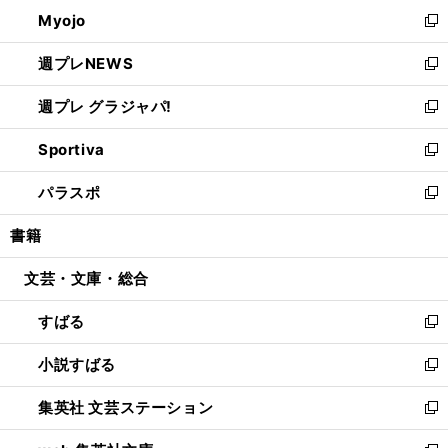
ン
ウ
Myojo
く
で
ド
ィ
新
開
ウ
ン
し
週プレNEWS
く
で
ド
い
新
開
ウ
ウ
し
週プレ グラジャパ!
く
で
ィ
い
新
開
ン
ウ
し
Sportiva
く
ド
ィ
い
新
ウ
ン
ウ
し
パラスポ
で
ド
ィ
い
新
開
ウ
ン
ウ
し
書籍
く
で
ド
ィ
い
開
ウ
ン
ウ
文芸・文庫・総合
く
で
ド
ィ
開
ウ
ン
すばる
く
で
ド
新
開
ウ
し
小説すばる
く
で
い
新
開
ウ
し
集英社 文芸ステーション
く
ィ
い
新
ン
ウ
し