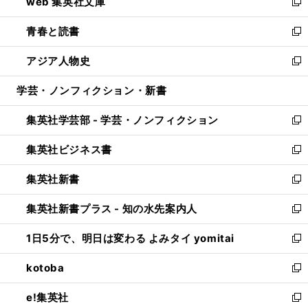
web 集英社文庫
ド
ィ
い
新
ウ
ン
ウ
し
青春と読書
で
ド
ィ
い
新
開
ウ
ン
ウ
し
アジア人物史
く
で
ド
ィ
い
新
開
ウ
ン
ウ
し
学芸・ノンフィクション・新書
く
で
ド
ィ
い
開
ウ
ン
ウ
集英社学芸部 - 学芸・ノンフィクション
く
で
ド
ィ
新
開
ウ
ン
し
集英社ビジネス書
く
で
ド
い
新
開
ウ
ウ
し
集英社新書
く
で
ィ
い
新
開
ン
ウ
し
集英社新書プラス - 知の水先案内人
く
ド
ィ
い
新
ウ
ン
ウ
し
1日5分で、明日は変わる よみタイ yomitai
で
ド
ィ
い
新
開
ウ
ン
ウ
し
kotoba
く
で
ド
ィ
い
新
開
ウ
ン
ウ
し
e!集英社
く
で
ド
ィ
い
新