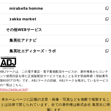
開
ウ
ン
ウ
し
mirabella homme
く
で
ド
ィ
い
新
開
ウ
ン
ウ
し
zakka market
く
で
ド
ィ
い
新
開
ウ
ン
ウ
し
その他WEBサービス
く
で
ド
ィ
い
開
ウ
ン
ウ
集英社アドナビ
く
で
ド
ィ
新
開
ウ
ン
し
集英社エディターズ・ラボ
く
で
ド
い
新
開
ウ
ウ
し
く
で
ィ
い
開
ン
ウ
ABJマークは、この電子書店・電子書籍配信サービスが、著作権者からコンテ
く
ド
ィ
ンツ使用許諾を得た正規版配信サービスであることを示す登録商標（登録番号
ウ
ン
第6091713号）です。ABJマークの詳細、ABJマークを掲示しているサービス
で
ド
の一覧はこちら。
開
ウ
https://aebs.or.jp/
新
く
で
し
い
開
本ホームページに記載の文章・画像・写真などを無断で複製するこ
ウ
く
とは法律で禁じられています。全ての著作権は株式会社 集英社に帰
ィ
属します。
ン