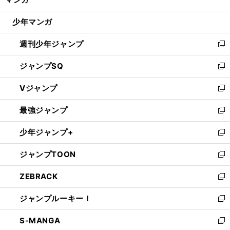
ド
閉
ウ
じ
少年マンガ
で
る
開
週刊少年ジャンプ
く
新
し
ジャンプSQ
い
新
ウ
し
Vジャンプ
ィ
い
新
ン
ウ
し
最強ジャンプ
ド
ィ
い
新
ウ
ン
ウ
し
少年ジャンプ+
で
ド
ィ
い
新
開
ウ
ン
ウ
し
ジャンプTOON
く
で
ド
ィ
い
新
開
ウ
ン
ウ
し
ZEBRACK
く
で
ド
ィ
い
新
開
ウ
ン
ウ
し
ジャンプルーキー！
く
で
ド
ィ
い
新
開
ウ
ン
ウ
し
S-MANGA
く
で
ド
ィ
い
新