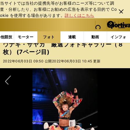
当サイトでは当社の提携先等がお客様のニーズ等について調
査・分析したり、お客様にお勧めの広告を表⽰する⽬的で Co
閉じ
okie を使⽤する場合があります。
詳しくはこちら
る
マイペ
web Sportiva (webスポルティーバ)
検索
メニュ
we
ー
フォトギャラリー
コラムフォト
ウナギ・サヤカ 厳
b
ジ
の他競技
モーター
フォト
連載
動画
インフォ
ス
ウナギ・サヤカ 厳選フォトギャラリー（８
ポ
枚） (7ページ目)
ル
テ
2022年06月03日 09:50 公開
2022年06月03日 10:45 更新
ィ
ー
バ
次へ