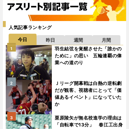
人気記事ランキング
今日
昨日
週間
月間
羽生結弦を覚醒させた「誰かの
1
ために」の思い 五輪連覇の偉
業への道のり
Ｊリーグ開幕戦は白熱の逆転劇
2
だが観客、視聴者にとって「価
値あるイベント」になっていた
か
栗原陵矢が無名校進学の理由は
3
「自転車で13分」 春江工出身