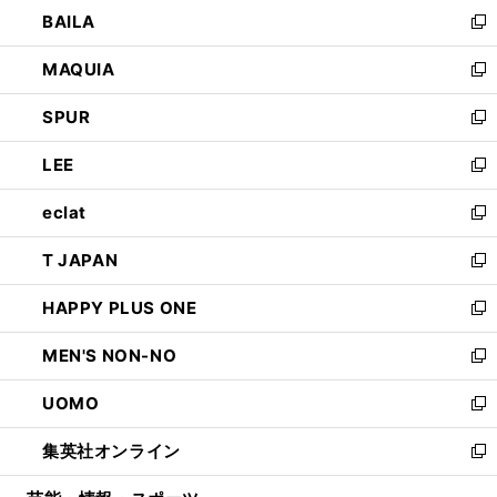
ウ
し
BAILA
く
ィ
い
新
ン
ウ
し
MAQUIA
ド
ィ
い
新
ウ
ン
ウ
し
SPUR
で
ド
ィ
い
新
開
ウ
ン
ウ
し
LEE
く
で
ド
ィ
い
新
開
ウ
ン
ウ
し
eclat
く
で
ド
ィ
い
新
開
ウ
ン
ウ
し
T JAPAN
く
で
ド
ィ
い
新
開
ウ
ン
ウ
し
HAPPY PLUS ONE
く
で
ド
ィ
い
新
開
ウ
ン
ウ
し
MEN'S NON-NO
く
で
ド
ィ
い
新
開
ウ
ン
ウ
し
UOMO
く
で
ド
ィ
い
新
開
ウ
ン
ウ
し
集英社オンライン
く
で
ド
ィ
い
新
開
ウ
ン
ウ
し