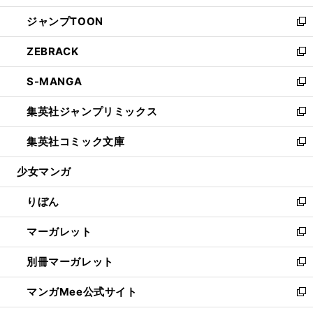
開
ウ
ン
ウ
し
ジャンプTOON
く
で
ド
ィ
い
新
開
ウ
ン
ウ
し
ZEBRACK
く
で
ド
ィ
い
新
開
ウ
ン
ウ
し
S-MANGA
く
で
ド
ィ
い
新
開
ウ
ン
ウ
し
集英社ジャンプリミックス
く
で
ド
ィ
い
新
開
ウ
ン
ウ
し
集英社コミック文庫
く
で
ド
ィ
い
新
開
ウ
ン
ウ
し
少女マンガ
く
で
ド
ィ
い
開
ウ
ン
ウ
りぼん
く
で
ド
ィ
新
開
ウ
ン
し
マーガレット
く
で
ド
い
新
開
ウ
ウ
し
別冊マーガレット
く
で
ィ
い
新
開
ン
ウ
し
マンガMee公式サイト
く
ド
ィ
い
新
ウ
ン
ウ
し