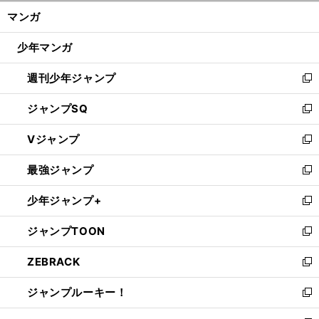
ン
く/
マンガ
ド
閉
ウ
じ
少年マンガ
で
る
開
週刊少年ジャンプ
く
新
し
ジャンプSQ
い
新
ウ
し
Vジャンプ
ィ
い
新
ン
ウ
し
最強ジャンプ
ド
ィ
い
新
ウ
ン
ウ
し
少年ジャンプ+
で
ド
ィ
い
新
開
ウ
ン
ウ
し
ジャンプTOON
く
で
ド
ィ
い
新
開
ウ
ン
ウ
し
ZEBRACK
く
で
ド
ィ
い
新
開
ウ
ン
ウ
し
ジャンプルーキー！
く
で
ド
ィ
い
新
開
ウ
ン
ウ
し