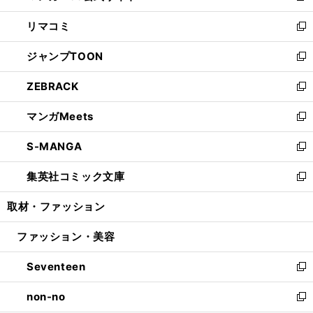
ウ
ン
ウ
し
リマコミ
で
ド
ィ
い
新
開
ウ
ン
ウ
し
ジャンプTOON
く
で
ド
ィ
い
新
開
ウ
ン
ウ
し
ZEBRACK
く
で
ド
ィ
い
新
開
ウ
ン
ウ
し
マンガMeets
く
で
ド
ィ
い
新
開
ウ
ン
ウ
し
S-MANGA
く
で
ド
ィ
い
新
開
ウ
ン
ウ
し
集英社コミック文庫
く
で
ド
ィ
い
新
開
ウ
ン
ウ
し
取材・ファッション
く
で
ド
ィ
い
開
ウ
ン
ウ
ファッション・美容
く
で
ド
ィ
開
ウ
ン
Seventeen
く
で
ド
新
開
ウ
し
non-no
く
で
い
新
開