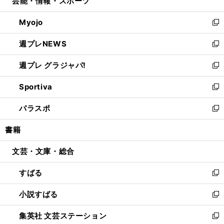
芸能・情報・スポーツ
く
で
ド
ィ
い
開
ウ
ン
ウ
Myojo
く
で
ド
ィ
新
開
ウ
ン
し
週プレNEWS
く
で
ド
い
新
開
ウ
ウ
し
週プレ グラジャパ!
く
で
ィ
い
新
開
ン
ウ
し
Sportiva
く
ド
ィ
い
新
ウ
ン
ウ
し
パラスポ
で
ド
ィ
い
新
開
ウ
ン
ウ
し
書籍
く
で
ド
ィ
い
開
ウ
ン
ウ
文芸・文庫・総合
く
で
ド
ィ
開
ウ
ン
すばる
く
で
ド
新
開
ウ
し
小説すばる
く
で
い
新
開
ウ
し
集英社 文芸ステーション
く
ィ
い
新