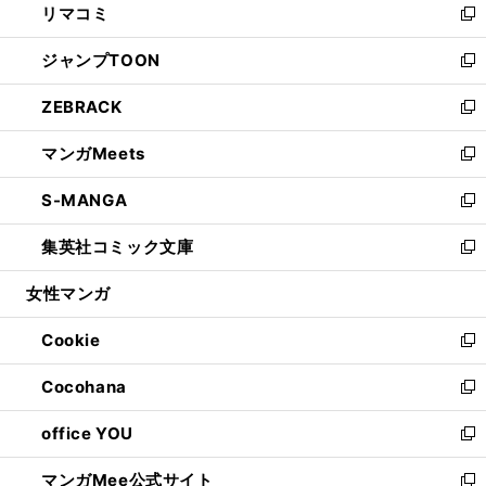
リマコミ
で
ド
ィ
い
新
開
ウ
ン
ウ
し
ジャンプTOON
く
で
ド
ィ
い
新
開
ウ
ン
ウ
し
ZEBRACK
く
で
ド
ィ
い
新
開
ウ
ン
ウ
し
マンガMeets
く
で
ド
ィ
い
新
開
ウ
ン
ウ
し
S-MANGA
く
で
ド
ィ
い
新
開
ウ
ン
ウ
し
集英社コミック文庫
く
で
ド
ィ
い
新
開
ウ
ン
ウ
し
女性マンガ
く
で
ド
ィ
い
開
ウ
ン
ウ
Cookie
く
で
ド
ィ
新
開
ウ
ン
し
Cocohana
く
で
ド
い
新
開
ウ
ウ
し
office YOU
く
で
ィ
い
新
開
ン
ウ
し
マンガMee公式サイト
く
ド
ィ
い
新