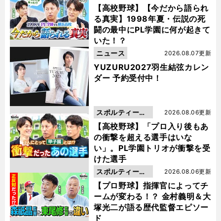
動画
【高校野球】【今だから語られ
る真実】1998年夏・伝説の死
闘の最中にPL学園に何が起きて
いた！？
ニュース
2026.08.07更新
YUZURU2027羽生結弦カレン
ダー 予約受付中！
スポルティーバ
2026.08.06更新
動画
【高校野球】「プロ入り後もあ
の衝撃を超える選手はいな
い」。PL学園トリオが衝撃を受
けた選手
スポルティーバ
2026.08.06更新
動画
【プロ野球】指揮官によってチ
ームが変わる！？ 金村義明＆大
塚光二が語る歴代監督エピソー
ド