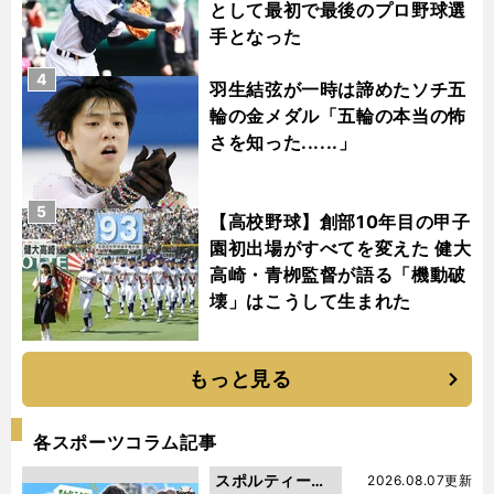
として最初で最後のプロ野球選
手となった
4
羽生結弦が一時は諦めたソチ五
輪の金メダル「五輪の本当の怖
さを知った......」
5
【高校野球】創部10年目の甲子
園初出場がすべてを変えた 健大
高崎・青栁監督が語る「機動破
壊」はこうして生まれた
もっと見る
各スポーツコラム記事
スポルティーバ
2026.08.07更新