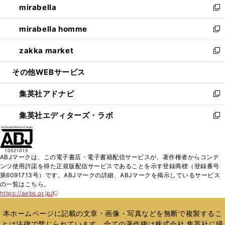
mirabella
く
で
ド
ィ
い
新
開
ウ
ン
ウ
し
mirabella homme
く
で
ド
ィ
い
新
開
ウ
ン
ウ
し
zakka market
く
で
ド
ィ
い
新
開
ウ
ン
ウ
し
その他WEBサービス
く
で
ド
ィ
い
開
ウ
ン
ウ
集英社アドナビ
く
で
ド
ィ
新
開
ウ
ン
し
集英社エディターズ・ラボ
く
で
ド
い
新
開
ウ
ウ
し
く
で
ィ
い
開
ン
ウ
ABJマークは、この電子書店・電子書籍配信サービスが、著作権者からコンテ
く
ド
ィ
ンツ使用許諾を得た正規版配信サービスであることを示す登録商標（登録番号
ウ
ン
第6091713号）です。ABJマークの詳細、ABJマークを掲示しているサービス
で
ド
の一覧はこちら。
開
ウ
https://aebs.or.jp/
新
く
で
し
い
開
本ホームページに記載の文章・画像・写真などを無断で複製するこ
ウ
く
とは法律で禁じられています。全ての著作権は株式会社 集英社に帰