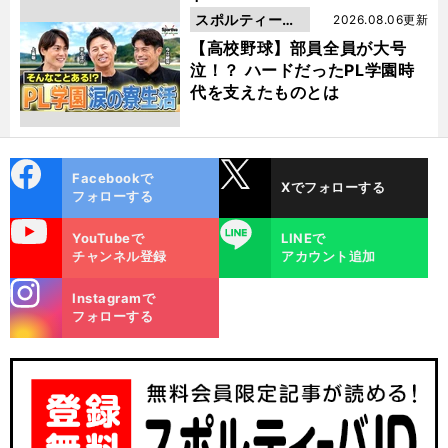
スポルティーバ
2026.08.06更新
動画
【高校野球】部員全員が大号
泣！？ ハードだったPL学園時
代を支えたものとは
cebo
X
Facebookで
Xでフォローする
ok
フォローする
uTube
LINE
YouTubeで
LINEで
チャンネル登録
アカウント追加
stagra
Instagramで
m
フォローする