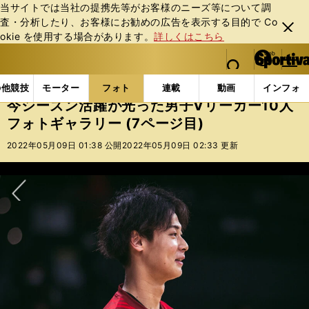
当サイトでは当社の提携先等がお客様のニーズ等について調
査・分析したり、お客様にお勧めの広告を表⽰する⽬的で Co
閉じ
okie を使⽤する場合があります。
詳しくはこちら
る
マイペ
web Sportiva (webスポルティーバ)
検索
メニュ
we
ー
フォトギャラリー
コラムフォト
今シーズン活躍が光
b
ジ
の他競技
モーター
フォト
連載
動画
インフォ
ス
今シーズン活躍が光った男子Vリーガー10人
ポ
フォトギャラリー (7ページ目)
ル
テ
2022年05月09日 01:38 公開
2022年05月09日 02:33 更新
ィ
ー
バ
次へ