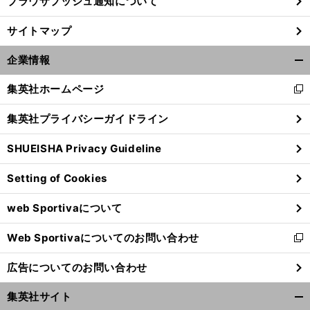
ブラウザプッシュ通知について
サイトマップ
企業情報
開
く/
集英社ホームページ
新
閉
し
じ
集英社プライバシーガイドライン
い
る
ウ
SHUEISHA Privacy Guideline
ィ
ン
Setting of Cookies
ド
ウ
web Sportivaについて
で
開
Web Sportivaについてのお問い合わせ
く
新
し
広告についてのお問い合わせ
い
ウ
集英社サイト
ィ
開