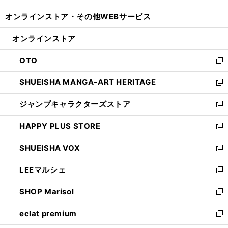
開
ウ
ウ
し
オンラインストア・
その他WEBサービス
く
で
ィ
い
開
ン
ウ
オンラインストア
く
ド
ィ
ウ
ン
OTO
で
ド
新
開
ウ
し
SHUEISHA MANGA-ART HERITAGE
く
で
い
新
開
ウ
し
ジャンプキャラクターズストア
く
ィ
い
新
ン
ウ
し
HAPPY PLUS STORE
ド
ィ
い
新
ウ
ン
ウ
し
SHUEISHA VOX
で
ド
ィ
い
新
開
ウ
ン
ウ
し
LEEマルシェ
く
で
ド
ィ
い
新
開
ウ
ン
ウ
し
SHOP Marisol
く
で
ド
ィ
い
新
開
ウ
ン
ウ
し
eclat premium
く
で
ド
ィ
い
新
開
ウ
ン
ウ
し