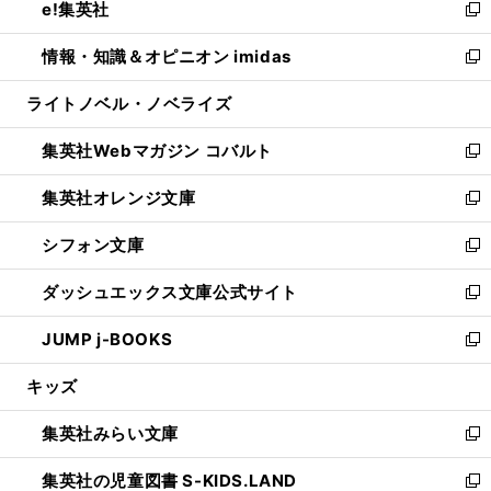
e!集英社
く
で
ド
ィ
い
新
開
ウ
ン
ウ
し
情報・知識＆オピニオン imidas
く
で
ド
ィ
い
新
開
ウ
ン
ウ
し
ライトノベル・ノベライズ
く
で
ド
ィ
い
開
ウ
ン
ウ
集英社Webマガジン コバルト
く
で
ド
ィ
新
開
ウ
ン
し
集英社オレンジ文庫
く
で
ド
い
新
開
ウ
ウ
し
シフォン文庫
く
で
ィ
い
新
開
ン
ウ
し
ダッシュエックス文庫公式サイト
く
ド
ィ
い
新
ウ
ン
ウ
し
JUMP j-BOOKS
で
ド
ィ
い
新
開
ウ
ン
ウ
し
キッズ
く
で
ド
ィ
い
開
ウ
ン
ウ
集英社みらい文庫
く
で
ド
ィ
新
開
ウ
ン
し
集英社の児童図書 S-KIDS.LAND
く
で
ド
い
新