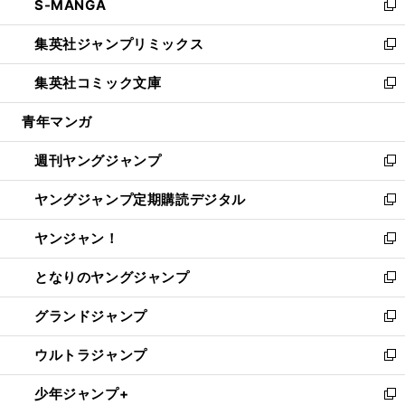
S-MANGA
く
で
ド
ィ
い
新
開
ウ
ン
ウ
し
集英社ジャンプリミックス
く
で
ド
ィ
い
新
開
ウ
ン
ウ
し
集英社コミック文庫
く
で
ド
ィ
い
新
開
ウ
ン
ウ
し
青年マンガ
く
で
ド
ィ
い
開
ウ
ン
ウ
週刊ヤングジャンプ
く
で
ド
ィ
新
開
ウ
ン
し
ヤングジャンプ定期購読デジタル
く
で
ド
い
新
開
ウ
ウ
し
ヤンジャン！
く
で
ィ
い
新
開
ン
ウ
し
となりのヤングジャンプ
く
ド
ィ
い
新
ウ
ン
ウ
し
グランドジャンプ
で
ド
ィ
い
新
開
ウ
ン
ウ
し
ウルトラジャンプ
く
で
ド
ィ
い
新
開
ウ
ン
ウ
し
少年ジャンプ+
く
で
ド
ィ
い
新