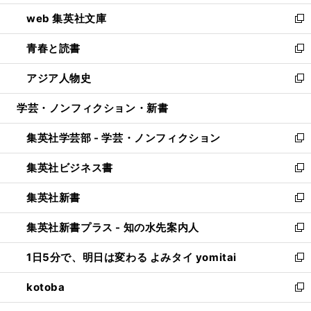
ン
ウ
し
web 集英社文庫
ド
ィ
い
新
ウ
ン
ウ
し
青春と読書
で
ド
ィ
い
新
開
ウ
ン
ウ
し
アジア人物史
く
で
ド
ィ
い
新
開
ウ
ン
ウ
し
学芸・ノンフィクション・新書
く
で
ド
ィ
い
開
ウ
ン
ウ
集英社学芸部 - 学芸・ノンフィクション
く
で
ド
ィ
新
開
ウ
ン
し
集英社ビジネス書
く
で
ド
い
新
開
ウ
ウ
し
集英社新書
く
で
ィ
い
新
開
ン
ウ
し
集英社新書プラス - 知の水先案内人
く
ド
ィ
い
新
ウ
ン
ウ
し
1日5分で、明日は変わる よみタイ yomitai
で
ド
ィ
い
新
開
ウ
ン
ウ
し
kotoba
く
で
ド
ィ
い
新
開
ウ
ン
ウ
し