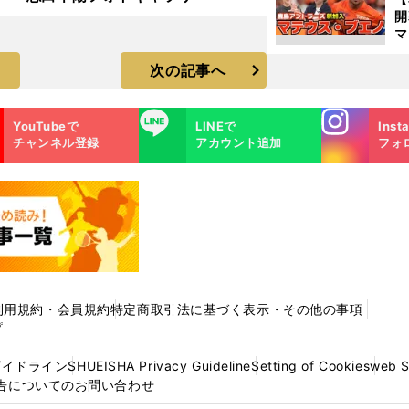
マ
島
歳
次の記事へ
Instagra
LINE
YouTubeで
LINEで
Inst
m
チャンネル登録
アカウント追加
フォ
利用規約・会員規約
特定商取引法に基づく表示・その他の事項
プ
ガイドライン
SHUEISHA Privacy Guideline
Setting of Cookies
web 
告についてのお問い合わせ