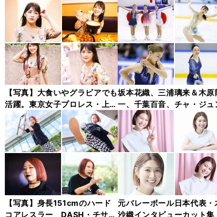
【写真】大食いやグラビアでも
坂本花織、三浦璃来＆木原
活躍。東京女子プロレス・上原
一、千葉百音、チャ・ジュ
わかな フォトギャラリー
ァン...チャレンジャー・シ
ズ木下グループ杯フォトギ
リー
【写真】身長151cmのハード
元バレーボール日本代表・
コアレスラー DASH・チサ
沙織インタビューカット集