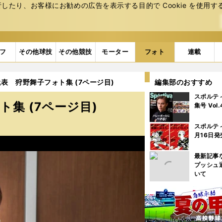
たり、お客様にお勧めの広告を表⽰する⽬的で Cookie を使⽤す
フ
その他球技
その他競技
モーター
フォト
連載
表 狩野舞子フォト集 (7ページ目)
編集部のおすすめ
スポルテ
集 (7ページ目)
集号 Vol
スポルテ
月16日発
最新記事
プッシュ
いて