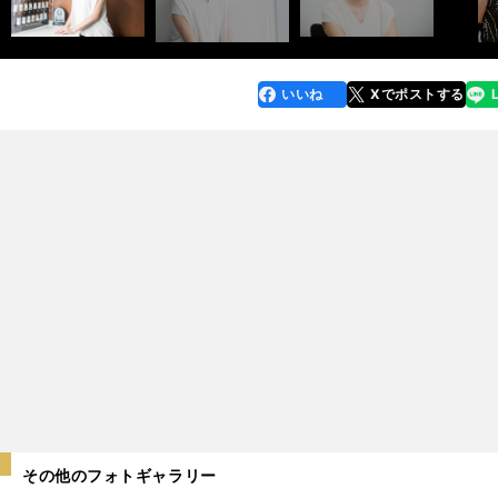
いいね
Xでポストする
line
faceboo
x
k
その他のフォトギャラリー