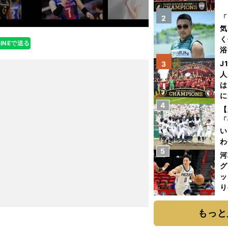
を
「
2
気
く
LINEで送る
浴
太
J
3
ァ
人
は
に
4
と
【
「
い
わ
5
だ
河
グ
ッ
り
糧
は
もっと