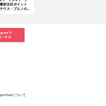
開幕前注目ポイント
8.0
テウス・ブエノの鹿
5更
移籍！ 恐るべし15
新
磯部怜夢！
agramで
ローする
Sportivaについて