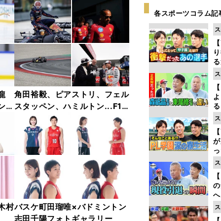
各スポーツコラム記
ス
【
り
る
学
ス
け
【
龍
角田裕毅、ピアストリ、フェル
よ
ンフ
スタッペン、ハミルトン...F1
る
光
リー
2025年前半戦ベストショット
ス
ピ
ャラ
集【撮影／熱田護＆桜井淳雄】
【
が
っ
た
ス
【
の
へ
大
木村
バスケ町田瑠唯×バドミントン
ス
エ
志田千陽フォトギャラリー
【