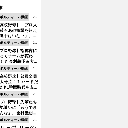
事
ポルティーバ動画
202
高校野球】「プロ入
6.0
後もあの衝撃を超え
8.0
選手はいない」。PL
6更
園トリオが衝撃を受
ポルティーバ動画
202
新
た選手
プロ野球】指揮官に
6.0
ってチームが変わ
8.0
！？ 金村義明＆大塚
6更
二が語る歴代監督エ
ポルティーバ動画
202
新
ソード
高校野球】部員全員
6.0
大号泣！？ ハードだ
8.0
たPL学園時代を支え
6更
ものとは
ポルティーバ動画
202
新
プロ野球】先輩たち
6.0
気遣いに「もうでき
8.0
んな」。金村義明＆
6更
塚光二が明かす引退
ポルティーバ動画
202
新
ピソード！
Jリーグ】Jリーグ・
6.0