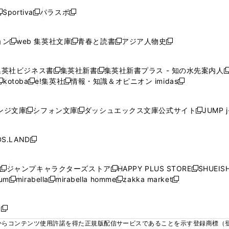
く
く
く
く
く
ウ
ウ
ウ
ウ
ウ
ウ
ウ
ウ
ウ
Sportiva
パラスポ
新
新
ィ
ィ
ィ
ィ
ィ
で
で
で
で
し
し
し
ン
ン
ン
ン
ン
開
開
開
開
い
い
い
ド
ド
ド
ド
ド
ョン
web 集英社文庫
青春と読書
アジア人物史
く
く
く
く
新
新
新
新
ウ
ウ
ウ
ウ
ウ
ウ
ウ
ウ
し
し
し
し
ィ
ィ
ィ
で
で
で
で
で
い
い
い
い
ン
ン
ン
集英社ビジネス書
集英社新書
集英社新書プラス - 知の水先案内人
開
開
開
開
開
新
新
新
ウ
ウ
ウ
ウ
ド
ド
ド
kotoba
e!集英社
情報・知識＆オピニオン imidas
く
く
く
く
く
新
し
新
し
新
ィ
ィ
ィ
ィ
ウ
ウ
ウ
し
し
い
し
い
し
ン
ン
ン
ン
で
で
で
い
い
ウ
い
ウ
い
ド
ド
ド
ド
ンジ文庫
シフォン文庫
ダッシュエックス文庫公式サイト
JUMP 
開
開
開
新
新
新
ウ
ウ
ィ
ウ
ィ
ウ
ウ
ウ
ウ
ウ
く
く
く
し
し
し
ィ
ィ
ン
ィ
ン
ィ
で
で
で
で
い
い
い
ン
ン
ド
ン
ド
ン
S.LAND
開
開
開
開
新
ウ
ウ
ウ
ド
ド
ウ
ド
ウ
ド
く
く
く
く
し
ィ
ィ
ィ
ウ
ウ
で
ウ
で
ウ
い
ン
ン
ン
ジャンプキャラクターズストア
HAPPY PLUS STORE
SHUEIS
で
で
開
で
開
で
新
新
新
ウ
ド
ド
ド
ium
mirabella
mirabella homme
zakka market
開
開
く
開
く
開
し
新
新
新
し
新
し
ィ
ウ
ウ
ウ
く
く
く
く
い
し
し
い
し
し
い
ン
で
で
で
ウ
い
い
ウ
い
い
ウ
ド
ボ
開
開
開
新
ィ
ウ
ウ
ィ
ウ
ウ
ィ
ウ
く
く
く
し
らコンテンツ使用許諾を得た正規版配信サービスであることを示す登録商標（登録番
ン
ィ
ィ
ン
ィ
ィ
ン
で