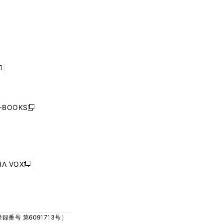
く
ウ
ウ
ウ
ウ
ィ
ィ
で
で
ン
ン
開
開
ド
ド
く
く
ウ
ウ
で
で
開
開
く
く
し
い
ウ
j-BOOKS
新
ィ
し
ン
い
ド
ウ
ウ
ィ
で
ン
HA VOX
開
新
ド
く
し
ウ
い
で
ウ
開
ィ
く
号 第6091713号）
ン