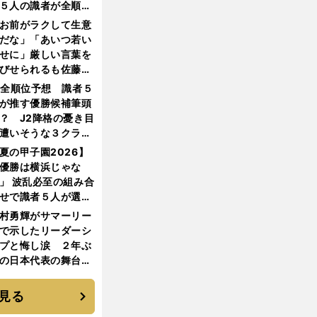
５人の識者が全順位
大胆予想
お前がラクして生意
だな」「あいつ若い
せに」厳しい言葉を
びせられるも佐藤慎
郎が貫いた誇りとフ
1全順位予想 識者５
ンへの思い
が推す優勝候補筆頭
？ J2降格の憂き目
遭いそうな３クラブ
は？
夏の甲子園2026】
優勝は横浜じゃな
」 波乱必至の組み合
せで識者５人が選ん
優勝校はここだ！
村勇輝がサマーリー
で示したリーダーシ
プと悔し涙 ２年ぶ
の日本代表の舞台を
に３年目のNBA挑戦
続く
見る