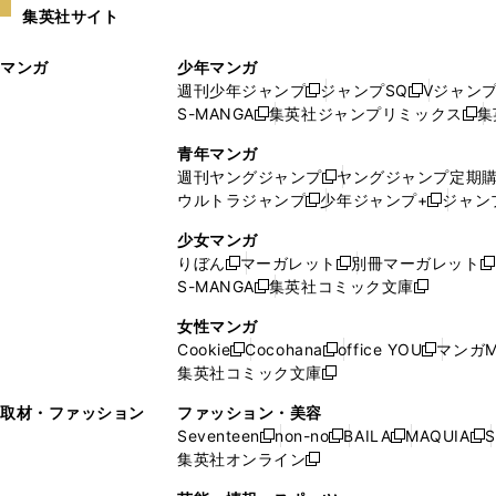
集英社サイト
ウ
い
ィ
ウ
マンガ
少年マンガ
ン
ィ
週刊少年ジャンプ
ジャンプSQ
Vジャン
ド
ン
新
新
S-MANGA
集英社ジャンプリミックス
集
ウ
ド
新
し
し
新
で
ウ
し
い
い
し
青年マンガ
開
で
い
ウ
ウ
い
週刊ヤングジャンプ
ヤングジャンプ定期
新
く
開
ウ
ィ
ィ
ウ
ウルトラジャンプ
少年ジャンプ+
ジャン
新
し
新
く
ィ
ン
ン
ィ
し
い
し
ン
ド
ド
ン
少女マンガ
い
ウ
い
ド
ウ
ウ
ド
りぼん
マーガレット
別冊マーガレット
新
新
新
ウ
ィ
ウ
ウ
で
で
ウ
S-MANGA
集英社コミック文庫
し
新
し
新
ィ
ン
ィ
で
開
開
で
い
し
い
し
ン
ド
ン
女性マンガ
開
く
く
開
ウ
い
ウ
い
ド
ウ
ド
Cookie
Cocohana
office YOU
マンガM
く
く
新
新
新
ィ
ウ
ィ
ウ
ウ
で
ウ
集英社コミック文庫
し
新
し
し
ン
ィ
ン
ィ
で
開
で
い
し
い
い
ド
ン
ド
ン
取材・ファッション
ファッション・美容
開
く
開
ウ
い
ウ
ウ
ウ
ド
ウ
ド
Seventeen
non-no
BAILA
MAQUIA
S
く
く
新
新
新
新
ィ
ウ
ィ
ィ
で
ウ
で
ウ
集英社オンライン
し
新
し
し
し
ン
ィ
ン
ン
開
で
開
で
い
し
い
い
い
ド
ン
ド
ド