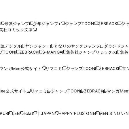
プ
最強ジャンプ
少年ジャンプ+
ジャンプTOON
ZEBRACK
ジ
新
新
新
新
新
英社コミック文庫
し
新
し
し
し
し
い
い
し
い
い
い
ウ
ウ
い
ウ
ウ
ウ
購読デジタル
ヤンジャン！
となりのヤングジャンプ
グランドジ
新
新
新
ィ
ィ
ウ
ィ
ィ
ィ
プTOON
ZEBRACK
S-MANGA
集英社ジャンプリミックス
集英
新
し
新
し
新
し
新
ン
ン
ィ
ン
ン
ン
し
い
し
い
し
い
し
ド
ド
ン
ド
ド
ド
い
ウ
い
ウ
い
ウ
い
ウ
ウ
ド
ウ
ウ
ウ
マンガMee公式サイト
リマコミ
ジャンプTOON
ZEBRACK
マン
新
新
新
新
ウ
ィ
ウ
ィ
ウ
ィ
ウ
で
で
ウ
で
で
で
し
し
し
し
し
ィ
ン
ィ
ン
ィ
ン
ィ
開
開
で
開
開
開
い
い
い
い
い
ン
ド
ン
ド
ン
ド
ン
く
く
開
く
く
く
ウ
ウ
ウ
ウ
ウ
ド
ウ
ド
ウ
ド
ウ
ド
ee公式サイト
リマコミ
ジャンプTOON
ZEBRACK
マンガMeet
く
新
新
新
新
ィ
ィ
ィ
ィ
ィ
ウ
で
ウ
で
ウ
で
ウ
し
し
し
し
ン
ン
ン
ン
ン
で
開
で
開
で
開
で
い
い
い
い
ド
ド
ド
ド
ド
開
く
開
く
開
く
開
ウ
ウ
ウ
ウ
ウ
ウ
ウ
ウ
ウ
PUR
LEE
eclat
T JAPAN
HAPPY PLUS ONE
MEN'S NON-
く
く
く
く
新
新
新
新
新
ィ
ィ
ィ
ィ
で
で
で
で
で
し
し
し
し
し
ン
ン
ン
ン
開
開
開
開
開
い
い
い
い
い
ド
ド
ド
ド