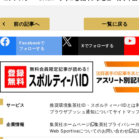
コ フォトギャラリー
前の記事へ
一覧に戻る
ebo
X
YouTube
Facebookで
Xでフォローする
ok
フォローする
サービス
推奨環境
集英社ID・スポルティーバIDとは
ブラウザプッシュ通知について
サイトマッ
企業情報
集英社ホームページ
集英社プライバシー
新
Web Sportivaについてのお問い合わせ
広
し
新
い
し