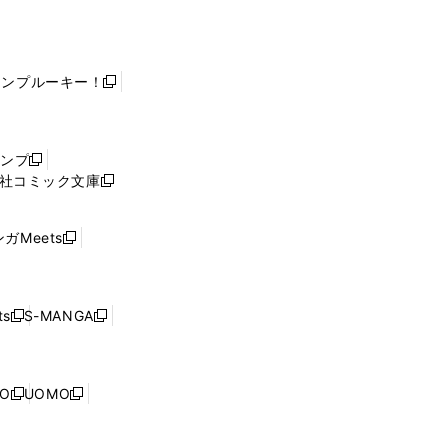
ャンプルーキー！
新
し
い
ウ
ャンプ
新
ィ
社コミック文庫
し
新
ン
い
し
ド
ウ
い
ウ
ガMeets
新
ィ
ウ
で
し
ン
ィ
開
い
ド
ン
く
ウ
ウ
ド
s
S-MANGA
新
新
ィ
で
ウ
し
し
ン
開
で
い
い
ド
く
開
ウ
ウ
ウ
NO
UOMO
く
新
新
ィ
ィ
で
し
し
ン
ン
開
い
い
ド
ド