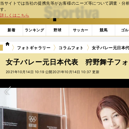
当サイトでは当社の提携先等がお客様のニーズ等について調査・分析し
web Sportiva (webスポルティーバ)
す。
詳しくはこちら
新着
ランキング
野球
サッカー
競馬
ゴル
we
フォトギャラリー
コラムフォト
女子バレー元日本代
b
ス
女子バレー元日本代表 狩野舞子フォト
ポ
ル
2021年10月14日 10:19 公開
2021年10月14日 10:37 更新
テ
ィ
ー
バ
次へ