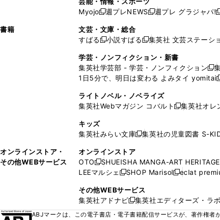
芸能・情報・スポーツ
く
開
く
開
ウ
い
ウ
ウ
ウ
ウ
ド
ウ
ウ
Myojo
週プレNEWS
週プレ グラジャパ!
く
く
新
新
新
ィ
ウ
ィ
ィ
ィ
で
ウ
で
で
し
し
ン
ィ
ン
ン
ン
書籍
文芸・文庫・総合
開
で
開
開
い
い
ド
ン
ド
ド
ド
すばる
小説すばる
集英社 文芸ステーシ
く
開
く
く
新
新
ウ
ウ
ウ
ド
ウ
ウ
ウ
く
し
し
ィ
ィ
学芸・ノンフィクション・新書
で
ウ
で
で
で
い
い
ン
ン
集英社学芸部 - 学芸・ノンフィクション
開
で
開
開
開
新
ウ
ウ
ド
ド
1日5分で、明日は変わる よみタイ yomitai
く
開
く
く
く
し
新
ィ
ィ
ウ
ウ
く
い
ン
ン
ライトノベル・ノベライズ
で
で
ウ
ド
ド
集英社Webマガジン コバルト
集英社オレ
開
開
新
ィ
ウ
ウ
く
く
し
ン
キッズ
で
で
い
ド
集英社みらい文庫
集英社の児童図書 S-KID
開
開
新
ウ
ウ
く
く
し
ィ
オンラインストア・
オンラインストア
で
い
ン
その他WEBサービス
OTO
SHUEISHA MANGA-ART HERITAGE
開
新
ウ
ド
LEEマルシェ
SHOP Marisol
eclat prem
く
し
新
新
ィ
ウ
い
し
し
ン
その他WEBサービス
で
ウ
い
い
ド
集英社アドナビ
集英社エディターズ・ラ
開
新
ィ
ウ
ウ
ウ
く
し
ABJマークは、この電子書店・電子書籍配信サービスが、著作権者か
ン
ィ
ィ
で