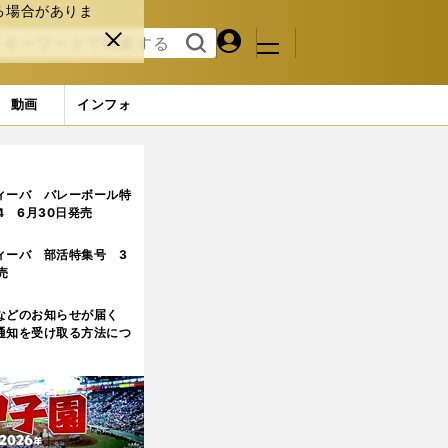
る場合がありま
マイペ
閉じ
検索
メニュ
ー
る
す
ジ
る
動画
インフォ
ィーバ バレーボール特
.4 6月30日発売
ィーバ 部活特集号 3
売
などのお知らせが届く
通知を受け取る方法につ