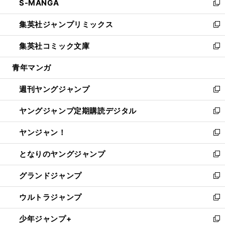
S-MANGA
く
で
ド
ィ
い
新
開
ウ
ン
ウ
し
集英社ジャンプリミックス
く
で
ド
ィ
い
新
開
ウ
ン
ウ
し
集英社コミック文庫
く
で
ド
ィ
い
新
開
ウ
ン
ウ
し
青年マンガ
く
で
ド
ィ
い
開
ウ
ン
ウ
週刊ヤングジャンプ
く
で
ド
ィ
新
開
ウ
ン
し
ヤングジャンプ定期購読デジタル
く
で
ド
い
新
開
ウ
ウ
し
ヤンジャン！
く
で
ィ
い
新
開
ン
ウ
し
となりのヤングジャンプ
く
ド
ィ
い
新
ウ
ン
ウ
し
グランドジャンプ
で
ド
ィ
い
新
開
ウ
ン
ウ
し
ウルトラジャンプ
く
で
ド
ィ
い
新
開
ウ
ン
ウ
し
少年ジャンプ+
く
で
ド
ィ
い
新