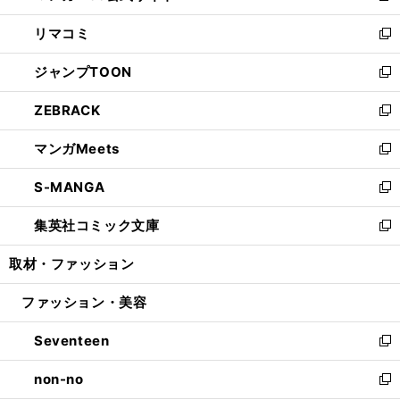
ウ
ン
ウ
し
リマコミ
で
ド
ィ
い
新
開
ウ
ン
ウ
し
ジャンプTOON
く
で
ド
ィ
い
新
開
ウ
ン
ウ
し
ZEBRACK
く
で
ド
ィ
い
新
開
ウ
ン
ウ
し
マンガMeets
く
で
ド
ィ
い
新
開
ウ
ン
ウ
し
S-MANGA
く
で
ド
ィ
い
新
開
ウ
ン
ウ
し
集英社コミック文庫
く
で
ド
ィ
い
新
開
ウ
ン
ウ
し
取材・ファッション
く
で
ド
ィ
い
開
ウ
ン
ウ
ファッション・美容
く
で
ド
ィ
開
ウ
ン
Seventeen
く
で
ド
新
開
ウ
し
non-no
く
で
い
新
開