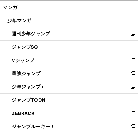
ン
く/
マンガ
ド
閉
ウ
じ
少年マンガ
で
る
開
週刊少年ジャンプ
く
新
し
ジャンプSQ
い
新
ウ
し
Vジャンプ
ィ
い
新
ン
ウ
し
最強ジャンプ
ド
ィ
い
新
ウ
ン
ウ
し
少年ジャンプ+
で
ド
ィ
い
新
開
ウ
ン
ウ
し
ジャンプTOON
く
で
ド
ィ
い
新
開
ウ
ン
ウ
し
ZEBRACK
く
で
ド
ィ
い
新
開
ウ
ン
ウ
し
ジャンプルーキー！
く
で
ド
ィ
い
新
開
ウ
ン
ウ
し