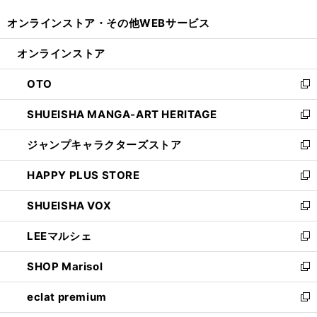
開
ウ
ウ
し
オンラインストア・
その他WEBサービス
く
で
ィ
い
開
ン
ウ
オンラインストア
く
ド
ィ
ウ
ン
OTO
で
ド
新
開
ウ
し
SHUEISHA MANGA-ART HERITAGE
く
で
い
新
開
ウ
し
ジャンプキャラクターズストア
く
ィ
い
新
ン
ウ
し
HAPPY PLUS STORE
ド
ィ
い
新
ウ
ン
ウ
し
SHUEISHA VOX
で
ド
ィ
い
新
開
ウ
ン
ウ
し
LEEマルシェ
く
で
ド
ィ
い
新
開
ウ
ン
ウ
し
SHOP Marisol
く
で
ド
ィ
い
新
開
ウ
ン
ウ
し
eclat premium
く
で
ド
ィ
い
新
開
ウ
ン
ウ
し