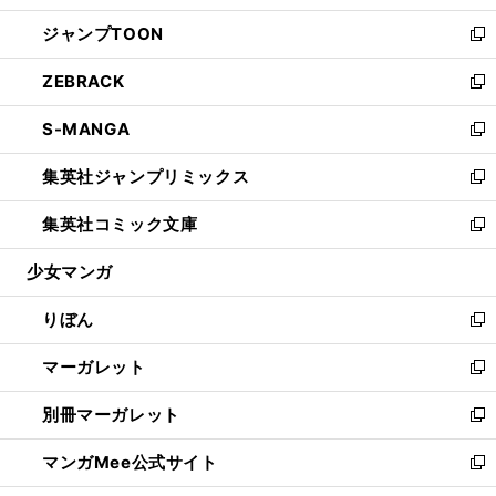
開
ウ
ン
ウ
し
ジャンプTOON
く
で
ド
ィ
い
新
開
ウ
ン
ウ
し
ZEBRACK
く
で
ド
ィ
い
新
開
ウ
ン
ウ
し
S-MANGA
く
で
ド
ィ
い
新
開
ウ
ン
ウ
し
集英社ジャンプリミックス
く
で
ド
ィ
い
新
開
ウ
ン
ウ
し
集英社コミック文庫
く
で
ド
ィ
い
新
開
ウ
ン
ウ
し
少女マンガ
く
で
ド
ィ
い
開
ウ
ン
ウ
りぼん
く
で
ド
ィ
新
開
ウ
ン
し
マーガレット
く
で
ド
い
新
開
ウ
ウ
し
別冊マーガレット
く
で
ィ
い
新
開
ン
ウ
し
マンガMee公式サイト
く
ド
ィ
い
新
ウ
ン
ウ
し