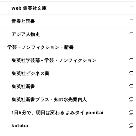
ン
ウ
し
web 集英社文庫
ド
ィ
い
新
ウ
ン
ウ
し
青春と読書
で
ド
ィ
い
新
開
ウ
ン
ウ
し
アジア人物史
く
で
ド
ィ
い
新
開
ウ
ン
ウ
し
学芸・ノンフィクション・新書
く
で
ド
ィ
い
開
ウ
ン
ウ
集英社学芸部 - 学芸・ノンフィクション
く
で
ド
ィ
新
開
ウ
ン
し
集英社ビジネス書
く
で
ド
い
新
開
ウ
ウ
し
集英社新書
く
で
ィ
い
新
開
ン
ウ
し
集英社新書プラス - 知の水先案内人
く
ド
ィ
い
新
ウ
ン
ウ
し
1日5分で、明日は変わる よみタイ yomitai
で
ド
ィ
い
新
開
ウ
ン
ウ
し
kotoba
く
で
ド
ィ
い
新
開
ウ
ン
ウ
し