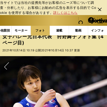
当サイトでは当社の提携先等がお客様のニーズ等について調
査・分析したり、お客様にお勧めの広告を表⽰する⽬的で Co
閉じ
okie を使⽤する場合があります。
詳しくはこちら
る
マイペ
web Sportiva (webスポルティーバ)
検索
メニュ
we
ー
フォトギャラリー
コラムフォト
女子バレー元日本代
b
ジ
の他競技
モーター
フォト
連載
動画
インフォ
ス
女子バレー元日本代表 狩野舞子フォト集 (4
ポ
ページ目)
ル
テ
2021年10月14日 10:19 公開
2021年10月14日 10:37 更新
ィ
ー
バ
次へ