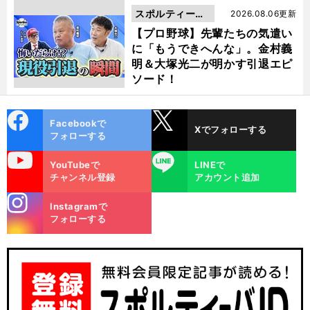
スポルティーバ
2026.08.06更新
動画
【プロ野球】先輩たちの気遣い
に「もうできへんな」。金村義
明＆大塚光二が明かす引退エピ
ソード！
cebo
X
Facebookで
Xでフォローする
ok
フォローする
uTube
LINE
YouTubeで
LINEで
チャンネル登録
アカウント追加
stagra
Instagramで
m
フォローする