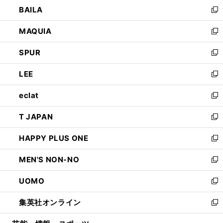
ウ
し
BAILA
く
ィ
い
新
ン
ウ
し
MAQUIA
ド
ィ
い
新
ウ
ン
ウ
し
SPUR
で
ド
ィ
い
新
開
ウ
ン
ウ
し
LEE
く
で
ド
ィ
い
新
開
ウ
ン
ウ
し
eclat
く
で
ド
ィ
い
新
開
ウ
ン
ウ
し
T JAPAN
く
で
ド
ィ
い
新
開
ウ
ン
ウ
し
HAPPY PLUS ONE
く
で
ド
ィ
い
新
開
ウ
ン
ウ
し
MEN'S NON-NO
く
で
ド
ィ
い
新
開
ウ
ン
ウ
し
UOMO
く
で
ド
ィ
い
新
開
ウ
ン
ウ
し
集英社オンライン
く
で
ド
ィ
い
新
開
ウ
ン
ウ
し