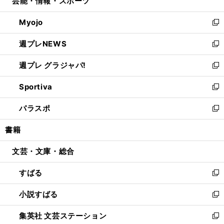
芸能・情報・スポーツ
く
で
ド
ィ
い
開
ウ
ン
ウ
Myojo
く
で
ド
ィ
新
開
ウ
ン
し
週プレNEWS
く
で
ド
い
新
開
ウ
ウ
し
週プレ グラジャパ!
く
で
ィ
い
新
開
ン
ウ
し
Sportiva
く
ド
ィ
い
新
ウ
ン
ウ
し
パラスポ
で
ド
ィ
い
新
開
ウ
ン
ウ
し
書籍
く
で
ド
ィ
い
開
ウ
ン
ウ
文芸・文庫・総合
く
で
ド
ィ
開
ウ
ン
すばる
く
で
ド
新
開
ウ
し
小説すばる
く
で
い
新
開
ウ
し
集英社 文芸ステーション
く
ィ
い
新