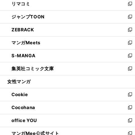
リマコミ
で
ド
ィ
い
新
開
ウ
ン
ウ
し
ジャンプTOON
く
で
ド
ィ
い
新
開
ウ
ン
ウ
し
ZEBRACK
く
で
ド
ィ
い
新
開
ウ
ン
ウ
し
マンガMeets
く
で
ド
ィ
い
新
開
ウ
ン
ウ
し
S-MANGA
く
で
ド
ィ
い
新
開
ウ
ン
ウ
し
集英社コミック文庫
く
で
ド
ィ
い
新
開
ウ
ン
ウ
し
女性マンガ
く
で
ド
ィ
い
開
ウ
ン
ウ
Cookie
く
で
ド
ィ
新
開
ウ
ン
し
Cocohana
く
で
ド
い
新
開
ウ
ウ
し
office YOU
く
で
ィ
い
新
開
ン
ウ
し
マンガMee公式サイト
く
ド
ィ
い
新