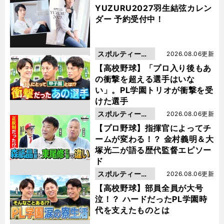
YUZURU2027羽生結弦カレン
ダー 予約受付中！
スポルティーバ
2026.08.06更新
動画
【高校野球】「プロ入り後もあ
の衝撃を超える選手はいな
い」。PL学園トリオが衝撃を受
けた選手
スポルティーバ
2026.08.06更新
動画
【プロ野球】指揮官によってチ
ームが変わる！？ 金村義明＆大
塚光二が語る歴代監督エピソー
ド
スポルティーバ
2026.08.06更新
動画
【高校野球】部員全員が大号
泣！？ ハードだったPL学園時
代を支えたものとは