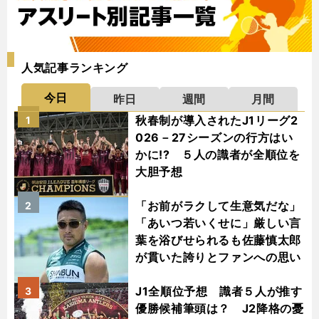
人気記事ランキング
今日
昨日
週間
月間
秋春制が導入されたJ1リーグ2
1
026－27シーズンの行方はい
かに!? ５人の識者が全順位を
大胆予想
「お前がラクして生意気だな」
2
「あいつ若いくせに」厳しい言
葉を浴びせられるも佐藤慎太郎
が貫いた誇りとファンへの思い
J1全順位予想 識者５人が推す
3
優勝候補筆頭は？ J2降格の憂