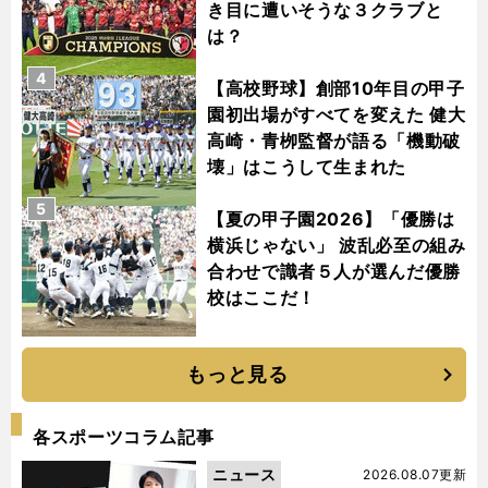
き目に遭いそうな３クラブと
は？
4
【高校野球】創部10年目の甲子
園初出場がすべてを変えた 健大
高崎・青栁監督が語る「機動破
壊」はこうして生まれた
5
【夏の甲子園2026】「優勝は
横浜じゃない」 波乱必至の組み
合わせで識者５人が選んだ優勝
校はここだ！
もっと見る
各スポーツコラム記事
ニュース
2026.08.07更新