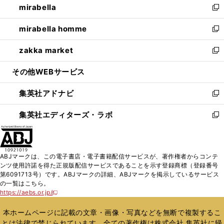
mirabella
く
で
ド
ィ
い
新
開
ウ
ン
ウ
し
mirabella homme
く
で
ド
ィ
い
新
開
ウ
ン
ウ
し
zakka market
く
で
ド
ィ
い
新
開
ウ
ン
ウ
し
その他WEBサービス
く
で
ド
ィ
い
開
ウ
ン
ウ
集英社アドナビ
く
で
ド
ィ
新
開
ウ
ン
し
集英社エディターズ・ラボ
く
で
ド
い
新
開
ウ
ウ
し
く
で
ィ
い
開
ン
ウ
ABJマークは、この電子書店・電子書籍配信サービスが、著作権者からコンテ
く
ド
ィ
ンツ使用許諾を得た正規版配信サービスであることを示す登録商標（登録番号
ウ
ン
第6091713号）です。ABJマークの詳細、ABJマークを掲示しているサービス
で
ド
の一覧はこちら。
開
ウ
https://aebs.or.jp/
新
く
で
し
い
開
本ホームページに記載の文章・画像・写真などを無断で複製するこ
ウ
く
とは法律で禁じられています。全ての著作権は株式会社 集英社に帰