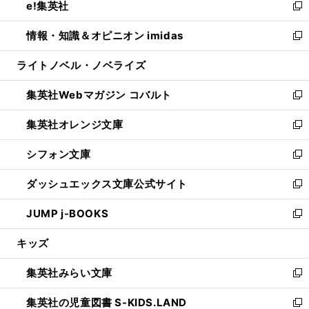
e!集英社
く
で
ド
ィ
い
新
開
ウ
ン
ウ
し
情報・知識＆オピニオン imidas
く
で
ド
ィ
い
新
開
ウ
ン
ウ
し
ライトノベル・ノベライズ
く
で
ド
ィ
い
開
ウ
ン
ウ
集英社Webマガジン コバルト
く
で
ド
ィ
新
開
ウ
ン
し
集英社オレンジ文庫
く
で
ド
い
新
開
ウ
ウ
し
シフォン文庫
く
で
ィ
い
新
開
ン
ウ
し
ダッシュエックス文庫公式サイト
く
ド
ィ
い
新
ウ
ン
ウ
し
JUMP j-BOOKS
で
ド
ィ
い
新
開
ウ
ン
ウ
し
キッズ
く
で
ド
ィ
い
開
ウ
ン
ウ
集英社みらい文庫
く
で
ド
ィ
新
開
ウ
ン
し
集英社の児童図書 S-KIDS.LAND
く
で
ド
い
新