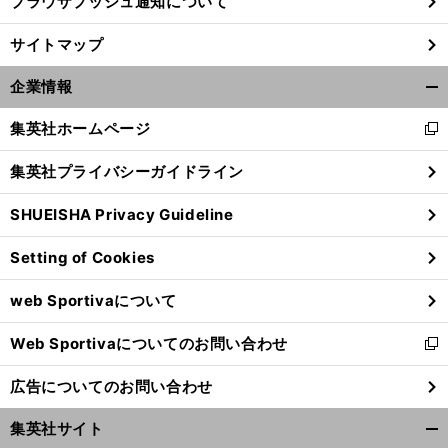
ブラウザプッシュ通知について
サイトマップ
企業情報
開
く/
集英社ホームページ
新
閉
し
じ
集英社プライバシーガイドライン
い
る
ウ
SHUEISHA Privacy Guideline
ィ
ン
Setting of Cookies
ド
ウ
web Sportivaについて
で
開
Web Sportivaについてのお問い合わせ
く
新
し
広告についてのお問い合わせ
い
ウ
集英社サイト
ィ
開