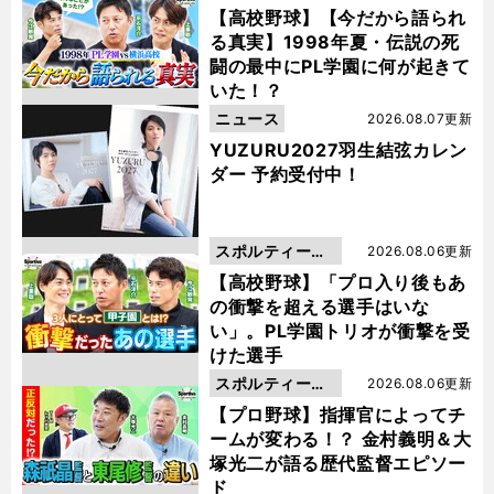
動画
【高校野球】【今だから語られ
る真実】1998年夏・伝説の死
闘の最中にPL学園に何が起きて
いた！？
ニュース
2026.08.07更新
YUZURU2027羽生結弦カレン
ダー 予約受付中！
スポルティーバ
2026.08.06更新
動画
【高校野球】「プロ入り後もあ
の衝撃を超える選手はいな
い」。PL学園トリオが衝撃を受
けた選手
スポルティーバ
2026.08.06更新
動画
【プロ野球】指揮官によってチ
ームが変わる！？ 金村義明＆大
塚光二が語る歴代監督エピソー
ド