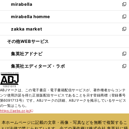
mirabella
く
で
ド
ィ
い
新
開
ウ
ン
ウ
し
mirabella homme
く
で
ド
ィ
い
新
開
ウ
ン
ウ
し
zakka market
く
で
ド
ィ
い
新
開
ウ
ン
ウ
し
その他WEBサービス
く
で
ド
ィ
い
開
ウ
ン
ウ
集英社アドナビ
く
で
ド
ィ
新
開
ウ
ン
し
集英社エディターズ・ラボ
く
で
ド
い
新
開
ウ
ウ
し
く
で
ィ
い
開
ン
ウ
ABJマークは、この電子書店・電子書籍配信サービスが、著作権者からコンテ
く
ド
ィ
ンツ使用許諾を得た正規版配信サービスであることを示す登録商標（登録番号
ウ
ン
第6091713号）です。ABJマークの詳細、ABJマークを掲示しているサービス
で
ド
の一覧はこちら。
開
ウ
https://aebs.or.jp/
新
く
で
し
い
開
本ホームページに記載の文章・画像・写真などを無断で複製するこ
ウ
く
とは法律で禁じられています。全ての著作権は株式会社 集英社に帰