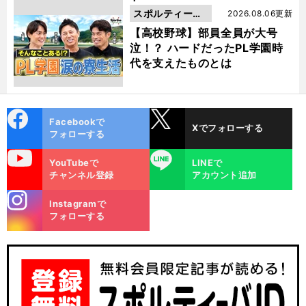
スポルティーバ
2026.08.06更新
動画
【高校野球】部員全員が大号
泣！？ ハードだったPL学園時
代を支えたものとは
cebo
X
Facebookで
Xでフォローする
ok
フォローする
uTube
LINE
YouTubeで
LINEで
チャンネル登録
アカウント追加
stagra
Instagramで
m
フォローする