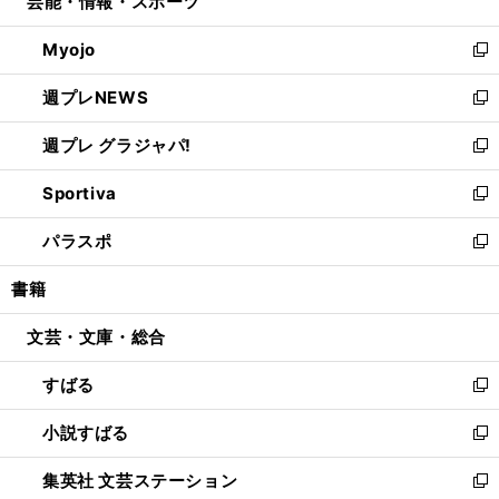
芸能・情報・スポーツ
く
で
ド
ィ
い
開
ウ
ン
ウ
Myojo
く
で
ド
ィ
新
開
ウ
ン
し
週プレNEWS
く
で
ド
い
新
開
ウ
ウ
し
週プレ グラジャパ!
く
で
ィ
い
新
開
ン
ウ
し
Sportiva
く
ド
ィ
い
新
ウ
ン
ウ
し
パラスポ
で
ド
ィ
い
新
開
ウ
ン
ウ
し
書籍
く
で
ド
ィ
い
開
ウ
ン
ウ
文芸・文庫・総合
く
で
ド
ィ
開
ウ
ン
すばる
く
で
ド
新
開
ウ
し
小説すばる
く
で
い
新
開
ウ
し
集英社 文芸ステーション
く
ィ
い
新