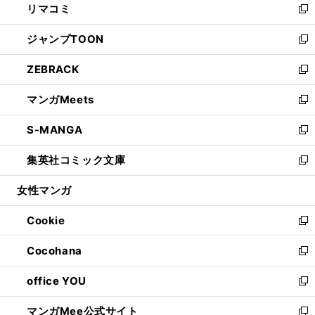
リマコミ
で
ド
ィ
い
新
開
ウ
ン
ウ
し
ジャンプTOON
く
で
ド
ィ
い
新
開
ウ
ン
ウ
し
ZEBRACK
く
で
ド
ィ
い
新
開
ウ
ン
ウ
し
マンガMeets
く
で
ド
ィ
い
新
開
ウ
ン
ウ
し
S-MANGA
く
で
ド
ィ
い
新
開
ウ
ン
ウ
し
集英社コミック文庫
く
で
ド
ィ
い
新
開
ウ
ン
ウ
し
女性マンガ
く
で
ド
ィ
い
開
ウ
ン
ウ
Cookie
く
で
ド
ィ
新
開
ウ
ン
し
Cocohana
く
で
ド
い
新
開
ウ
ウ
し
office YOU
く
で
ィ
い
新
開
ン
ウ
し
マンガMee公式サイト
く
ド
ィ
い
新