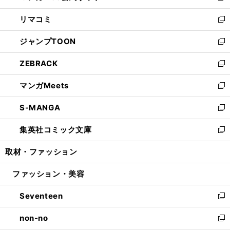
ウ
ン
ウ
し
リマコミ
で
ド
ィ
い
新
開
ウ
ン
ウ
し
ジャンプTOON
く
で
ド
ィ
い
新
開
ウ
ン
ウ
し
ZEBRACK
く
で
ド
ィ
い
新
開
ウ
ン
ウ
し
マンガMeets
く
で
ド
ィ
い
新
開
ウ
ン
ウ
し
S-MANGA
く
で
ド
ィ
い
新
開
ウ
ン
ウ
し
集英社コミック文庫
く
で
ド
ィ
い
新
開
ウ
ン
ウ
し
取材・ファッション
く
で
ド
ィ
い
開
ウ
ン
ウ
ファッション・美容
く
で
ド
ィ
開
ウ
ン
Seventeen
く
で
ド
新
開
ウ
し
non-no
く
で
い
新
開