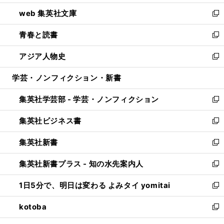
ン
ウ
し
web 集英社文庫
ド
ィ
い
新
ウ
ン
ウ
し
青春と読書
で
ド
ィ
い
新
開
ウ
ン
ウ
し
アジア人物史
く
で
ド
ィ
い
新
開
ウ
ン
ウ
し
学芸・ノンフィクション・新書
く
で
ド
ィ
い
開
ウ
ン
ウ
集英社学芸部 - 学芸・ノンフィクション
く
で
ド
ィ
新
開
ウ
ン
し
集英社ビジネス書
く
で
ド
い
新
開
ウ
ウ
し
集英社新書
く
で
ィ
い
新
開
ン
ウ
し
集英社新書プラス - 知の水先案内人
く
ド
ィ
い
新
ウ
ン
ウ
し
1日5分で、明日は変わる よみタイ yomitai
で
ド
ィ
い
新
開
ウ
ン
ウ
し
kotoba
く
で
ド
ィ
い
新
開
ウ
ン
ウ
し