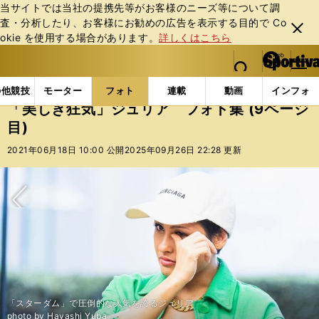
当サイトでは当社の提携先等がお客様のニーズ等について調
査・分析したり、お客様にお勧めの広告を表⽰する⽬的で Co
閉じ
okie を使⽤する場合があります。
詳しくはこちら
る
マイペ
web Sportiva (webスポルティーバ)
検索
メニュ
we
ー
フォトギャラリー
コラムフォト
「美しき狂気」ジュ
b
ジ
の他競技
モーター
フォト
連載
動画
インフォ
ス
「美しき狂気」ジュリア フォト集 (9ページ
ポ
目)
ル
テ
2021年06月18日 10:00 公開
2025年09月26日 22:28 更新
ィ
ー
バ
次へ
「スターダム」で圧倒的な人気を誇るジュリア
photo by Hayashi Yuba