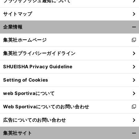
ブラウザプッシュ通知について
サイトマップ
企業情報
開
く/
集英社ホームページ
新
閉
し
じ
集英社プライバシーガイドライン
い
る
ウ
SHUEISHA Privacy Guideline
ィ
ン
Setting of Cookies
ド
ウ
web Sportivaについて
で
開
Web Sportivaについてのお問い合わせ
く
新
し
広告についてのお問い合わせ
い
ウ
集英社サイト
ィ
開