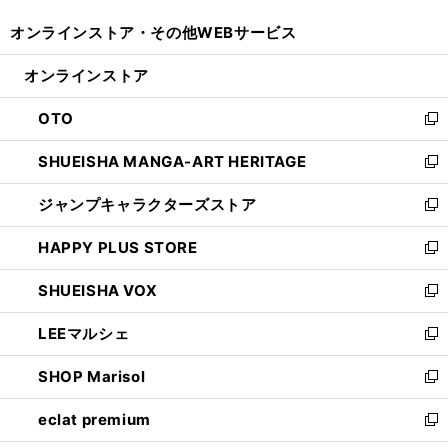
開
ウ
ウ
し
オンラインストア・
その他WEBサービス
く
で
ィ
い
開
ン
ウ
オンラインストア
く
ド
ィ
ウ
ン
OTO
で
ド
新
開
ウ
し
SHUEISHA MANGA-ART HERITAGE
く
で
い
新
開
ウ
し
ジャンプキャラクターズストア
く
ィ
い
新
ン
ウ
し
HAPPY PLUS STORE
ド
ィ
い
新
ウ
ン
ウ
し
SHUEISHA VOX
で
ド
ィ
い
新
開
ウ
ン
ウ
し
LEEマルシェ
く
で
ド
ィ
い
新
開
ウ
ン
ウ
し
SHOP Marisol
く
で
ド
ィ
い
新
開
ウ
ン
ウ
し
eclat premium
く
で
ド
ィ
い
新
開
ウ
ン
ウ
し