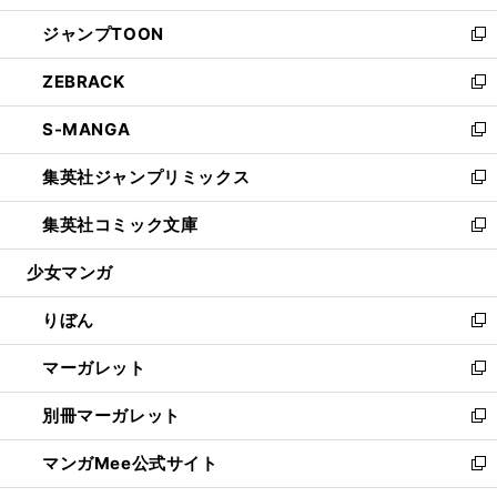
開
ウ
ン
ウ
し
ジャンプTOON
く
で
ド
ィ
い
新
開
ウ
ン
ウ
し
ZEBRACK
く
で
ド
ィ
い
新
開
ウ
ン
ウ
し
S-MANGA
く
で
ド
ィ
い
新
開
ウ
ン
ウ
し
集英社ジャンプリミックス
く
で
ド
ィ
い
新
開
ウ
ン
ウ
し
集英社コミック文庫
く
で
ド
ィ
い
新
開
ウ
ン
ウ
し
少女マンガ
く
で
ド
ィ
い
開
ウ
ン
ウ
りぼん
く
で
ド
ィ
新
開
ウ
ン
し
マーガレット
く
で
ド
い
新
開
ウ
ウ
し
別冊マーガレット
く
で
ィ
い
新
開
ン
ウ
し
マンガMee公式サイト
く
ド
ィ
い
新
ウ
ン
ウ
し