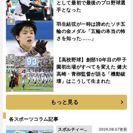
として最初で最後のプロ野球選
手となった
4
羽生結弦が一時は諦めたソチ五
輪の金メダル「五輪の本当の怖
さを知った......」
5
【高校野球】創部10年目の甲子
園初出場がすべてを変えた 健大
高崎・青栁監督が語る「機動破
壊」はこうして生まれた
もっと見る
各スポーツコラム記事
スポルティーバ
2026.08.07更新