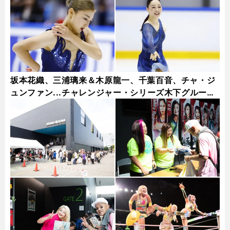
坂本花織、三浦璃来＆木原龍一、千葉百音、チャ・ジ
ュンファン...チャレンジャー・シリーズ木下グループ
杯フォトギャラリー