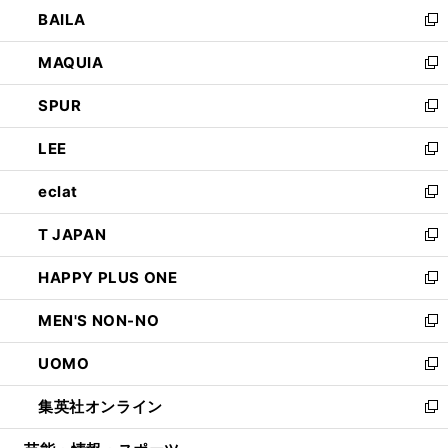
ウ
し
BAILA
く
ィ
い
新
ン
ウ
し
MAQUIA
ド
ィ
い
新
ウ
ン
ウ
し
SPUR
で
ド
ィ
い
新
開
ウ
ン
ウ
し
LEE
く
で
ド
ィ
い
新
開
ウ
ン
ウ
し
eclat
く
で
ド
ィ
い
新
開
ウ
ン
ウ
し
T JAPAN
く
で
ド
ィ
い
新
開
ウ
ン
ウ
し
HAPPY PLUS ONE
く
で
ド
ィ
い
新
開
ウ
ン
ウ
し
MEN'S NON-NO
く
で
ド
ィ
い
新
開
ウ
ン
ウ
し
UOMO
く
で
ド
ィ
い
新
開
ウ
ン
ウ
し
集英社オンライン
く
で
ド
ィ
い
新
開
ウ
ン
ウ
し