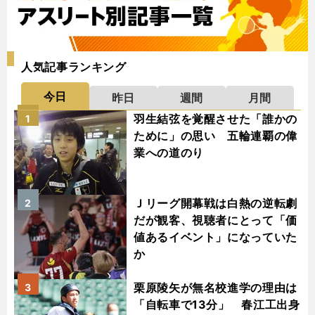
人気記事ランキング
今日
昨日
週間
月間
羽生結弦を覚醒させた「誰かの
1
ために」の思い 五輪連覇の偉
業への道のり
Ｊリーグ開幕戦は白熱の逆転劇
2
だが観客、視聴者にとって「価
値あるイベント」になっていた
か
栗原陵矢が無名校進学の理由は
3
「自転車で13分」 春江工出身