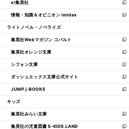
e!集英社
く
で
ド
ィ
い
新
開
ウ
ン
ウ
し
情報・知識＆オピニオン imidas
く
で
ド
ィ
い
新
開
ウ
ン
ウ
し
ライトノベル・ノベライズ
く
で
ド
ィ
い
開
ウ
ン
ウ
集英社Webマガジン コバルト
く
で
ド
ィ
新
開
ウ
ン
し
集英社オレンジ文庫
く
で
ド
い
新
開
ウ
ウ
し
シフォン文庫
く
で
ィ
い
新
開
ン
ウ
し
ダッシュエックス文庫公式サイト
く
ド
ィ
い
新
ウ
ン
ウ
し
JUMP j-BOOKS
で
ド
ィ
い
新
開
ウ
ン
ウ
し
キッズ
く
で
ド
ィ
い
開
ウ
ン
ウ
集英社みらい文庫
く
で
ド
ィ
新
開
ウ
ン
し
集英社の児童図書 S-KIDS.LAND
く
で
ド
い
新