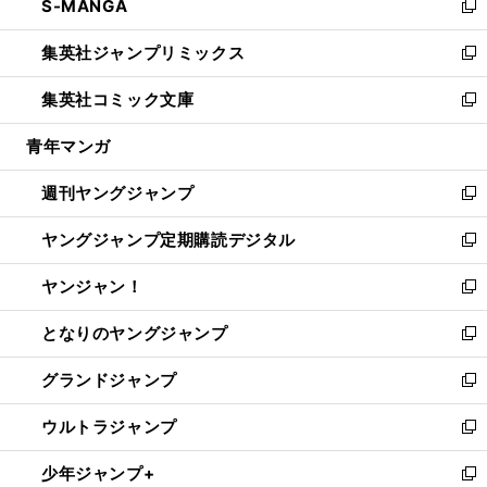
S-MANGA
く
で
ド
ィ
い
新
開
ウ
ン
ウ
し
集英社ジャンプリミックス
く
で
ド
ィ
い
新
開
ウ
ン
ウ
し
集英社コミック文庫
く
で
ド
ィ
い
新
開
ウ
ン
ウ
し
青年マンガ
く
で
ド
ィ
い
開
ウ
ン
ウ
週刊ヤングジャンプ
く
で
ド
ィ
新
開
ウ
ン
し
ヤングジャンプ定期購読デジタル
く
で
ド
い
新
開
ウ
ウ
し
ヤンジャン！
く
で
ィ
い
新
開
ン
ウ
し
となりのヤングジャンプ
く
ド
ィ
い
新
ウ
ン
ウ
し
グランドジャンプ
で
ド
ィ
い
新
開
ウ
ン
ウ
し
ウルトラジャンプ
く
で
ド
ィ
い
新
開
ウ
ン
ウ
し
少年ジャンプ+
く
で
ド
ィ
い
新