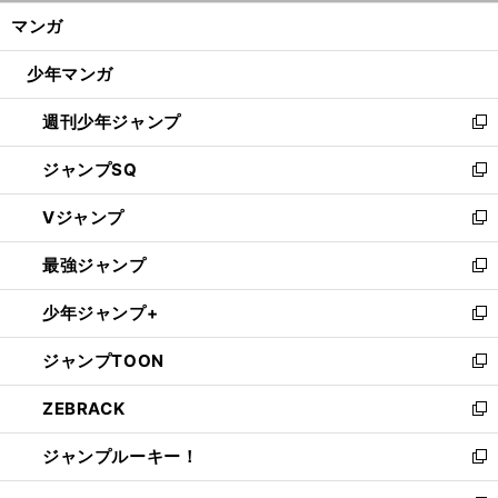
ン
く/
マンガ
ド
閉
ウ
じ
少年マンガ
で
る
開
週刊少年ジャンプ
く
新
し
ジャンプSQ
い
新
ウ
し
Vジャンプ
ィ
い
新
ン
ウ
し
最強ジャンプ
ド
ィ
い
新
ウ
ン
ウ
し
少年ジャンプ+
で
ド
ィ
い
新
開
ウ
ン
ウ
し
ジャンプTOON
く
で
ド
ィ
い
新
開
ウ
ン
ウ
し
ZEBRACK
く
で
ド
ィ
い
新
開
ウ
ン
ウ
し
ジャンプルーキー！
く
で
ド
ィ
い
新
開
ウ
ン
ウ
し