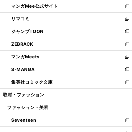
ン
ウ
し
マンガMee公式サイト
く
ド
ィ
い
新
ウ
ン
ウ
し
リマコミ
で
ド
ィ
い
新
開
ウ
ン
ウ
し
ジャンプTOON
く
で
ド
ィ
い
新
開
ウ
ン
ウ
し
ZEBRACK
く
で
ド
ィ
い
新
開
ウ
ン
ウ
し
マンガMeets
く
で
ド
ィ
い
新
開
ウ
ン
ウ
し
S-MANGA
く
で
ド
ィ
い
新
開
ウ
ン
ウ
し
集英社コミック文庫
く
で
ド
ィ
い
新
開
ウ
ン
ウ
し
取材・ファッション
く
で
ド
ィ
い
開
ウ
ン
ウ
ファッション・美容
く
で
ド
ィ
開
ウ
ン
Seventeen
く
で
ド
新
開
ウ
し