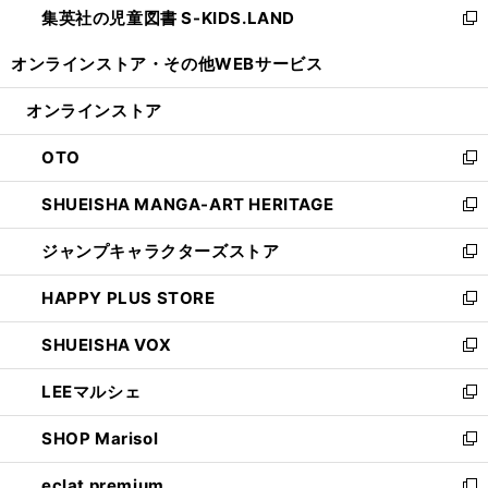
集英社の児童図書 S-KIDS.LAND
く
で
ド
い
新
開
ウ
ウ
し
オンラインストア・
その他WEBサービス
く
で
ィ
い
開
ン
ウ
オンラインストア
く
ド
ィ
ウ
ン
OTO
で
ド
新
開
ウ
し
SHUEISHA MANGA-ART HERITAGE
く
で
い
新
開
ウ
し
ジャンプキャラクターズストア
く
ィ
い
新
ン
ウ
し
HAPPY PLUS STORE
ド
ィ
い
新
ウ
ン
ウ
し
SHUEISHA VOX
で
ド
ィ
い
新
開
ウ
ン
ウ
し
LEEマルシェ
く
で
ド
ィ
い
新
開
ウ
ン
ウ
し
SHOP Marisol
く
で
ド
ィ
い
新
開
ウ
ン
ウ
し
eclat premium
く
で
ド
ィ