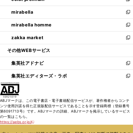
い
新
開
ウ
ン
ウ
し
mirabella
く
で
ド
ィ
い
新
開
ウ
ン
ウ
し
mirabella homme
く
で
ド
ィ
い
新
開
ウ
ン
ウ
し
zakka market
く
で
ド
ィ
い
新
開
ウ
ン
ウ
し
その他WEBサービス
く
で
ド
ィ
い
開
ウ
ン
ウ
集英社アドナビ
く
で
ド
ィ
新
開
ウ
ン
し
集英社エディターズ・ラボ
く
で
ド
い
新
開
ウ
ウ
し
く
で
ィ
い
開
ン
ウ
ABJマークは、この電子書店・電子書籍配信サービスが、著作権者からコンテ
く
ド
ィ
ンツ使用許諾を得た正規版配信サービスであることを示す登録商標（登録番号
ウ
ン
第6091713号）です。ABJマークの詳細、ABJマークを掲示しているサービス
で
ド
の一覧はこちら。
開
ウ
https://aebs.or.jp/
新
く
で
し
い