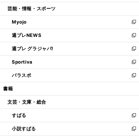
開
ウ
ン
ウ
し
芸能・情報・スポーツ
く
で
ド
ィ
い
開
ウ
ン
ウ
Myojo
く
で
ド
ィ
新
開
ウ
ン
し
週プレNEWS
く
で
ド
い
新
開
ウ
ウ
し
週プレ グラジャパ!
く
で
ィ
い
新
開
ン
ウ
し
Sportiva
く
ド
ィ
い
新
ウ
ン
ウ
し
パラスポ
で
ド
ィ
い
新
開
ウ
ン
ウ
し
書籍
く
で
ド
ィ
い
開
ウ
ン
ウ
文芸・文庫・総合
く
で
ド
ィ
開
ウ
ン
すばる
く
で
ド
新
開
ウ
し
小説すばる
く
で
い
新
開
ウ
し