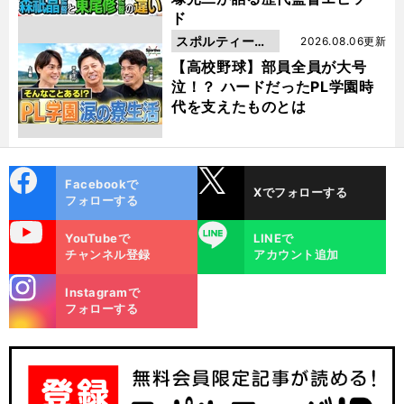
ド
スポルティーバ
2026.08.06更新
動画
【高校野球】部員全員が大号
泣！？ ハードだったPL学園時
代を支えたものとは
cebo
X
Facebookで
Xでフォローする
ok
フォローする
uTube
LINE
YouTubeで
LINEで
チャンネル登録
アカウント追加
stagra
Instagramで
m
フォローする