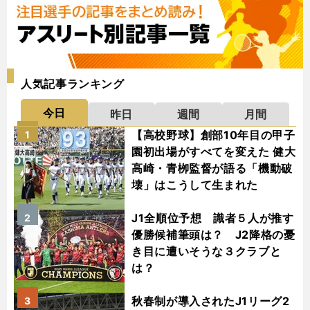
人気記事ランキング
今日
昨日
週間
月間
【高校野球】創部10年目の甲子
1
園初出場がすべてを変えた 健大
高崎・青栁監督が語る「機動破
壊」はこうして生まれた
J1全順位予想 識者５人が推す
2
優勝候補筆頭は？ J2降格の憂
き目に遭いそうな３クラブと
は？
秋春制が導入されたJ1リーグ2
3