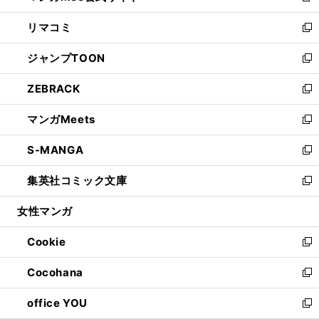
ウ
ン
ウ
し
リマコミ
で
ド
ィ
い
新
開
ウ
ン
ウ
し
ジャンプTOON
く
で
ド
ィ
い
新
開
ウ
ン
ウ
し
ZEBRACK
く
で
ド
ィ
い
新
開
ウ
ン
ウ
し
マンガMeets
く
で
ド
ィ
い
新
開
ウ
ン
ウ
し
S-MANGA
く
で
ド
ィ
い
新
開
ウ
ン
ウ
し
集英社コミック文庫
く
で
ド
ィ
い
新
開
ウ
ン
ウ
し
女性マンガ
く
で
ド
ィ
い
開
ウ
ン
ウ
Cookie
く
で
ド
ィ
新
開
ウ
ン
し
Cocohana
く
で
ド
い
新
開
ウ
ウ
し
office YOU
く
で
ィ
い
新
開