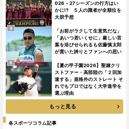
026－27シーズンの行方はい
かに!? ５人の識者が全順位を
大胆予想
4
「お前がラクして生意気だな」
「あいつ若いくせに」厳しい言
葉を浴びせられるも佐藤慎太郎
が貫いた誇りとファンへの思い
5
【夏の甲子園2026】聖隷クリ
ストファー・高部陸の「２回加
速する」規格外のストレート そ
れでもプロではなく大学進学を
選ぶ理由
もっと見る
各スポーツコラム記事