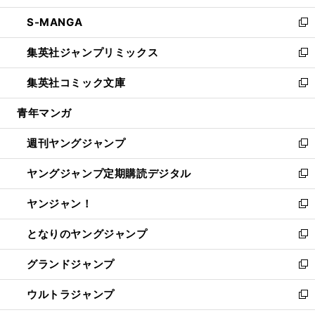
開
ウ
ン
ウ
し
S-MANGA
く
で
ド
ィ
い
新
開
ウ
ン
ウ
し
集英社ジャンプリミックス
く
で
ド
ィ
い
新
開
ウ
ン
ウ
し
集英社コミック文庫
く
で
ド
ィ
い
新
開
ウ
ン
ウ
し
青年マンガ
く
で
ド
ィ
い
開
ウ
ン
ウ
週刊ヤングジャンプ
く
で
ド
ィ
新
開
ウ
ン
し
ヤングジャンプ定期購読デジタル
く
で
ド
い
新
開
ウ
ウ
し
ヤンジャン！
く
で
ィ
い
新
開
ン
ウ
し
となりのヤングジャンプ
く
ド
ィ
い
新
ウ
ン
ウ
し
グランドジャンプ
で
ド
ィ
い
新
開
ウ
ン
ウ
し
ウルトラジャンプ
く
で
ド
ィ
い
新
開
ウ
ン
ウ
し