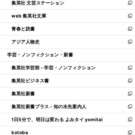
集英社 文芸ステーション
く
ィ
い
新
ン
ウ
し
web 集英社文庫
ド
ィ
い
新
ウ
ン
ウ
し
青春と読書
で
ド
ィ
い
新
開
ウ
ン
ウ
し
アジア人物史
く
で
ド
ィ
い
新
開
ウ
ン
ウ
し
学芸・ノンフィクション・新書
く
で
ド
ィ
い
開
ウ
ン
ウ
集英社学芸部 - 学芸・ノンフィクション
く
で
ド
ィ
新
開
ウ
ン
し
集英社ビジネス書
く
で
ド
い
新
開
ウ
ウ
し
集英社新書
く
で
ィ
い
新
開
ン
ウ
し
集英社新書プラス - 知の水先案内人
く
ド
ィ
い
新
ウ
ン
ウ
し
1日5分で、明日は変わる よみタイ yomitai
で
ド
ィ
い
新
開
ウ
ン
ウ
し
kotoba
く
で
ド
ィ
い
新