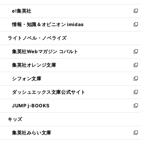
開
ウ
ン
ウ
し
e!集英社
く
で
ド
ィ
い
新
開
ウ
ン
ウ
し
情報・知識＆オピニオン imidas
く
で
ド
ィ
い
新
開
ウ
ン
ウ
し
ライトノベル・ノベライズ
く
で
ド
ィ
い
開
ウ
ン
ウ
集英社Webマガジン コバルト
く
で
ド
ィ
新
開
ウ
ン
し
集英社オレンジ文庫
く
で
ド
い
新
開
ウ
ウ
し
シフォン文庫
く
で
ィ
い
新
開
ン
ウ
し
ダッシュエックス文庫公式サイト
く
ド
ィ
い
新
ウ
ン
ウ
し
JUMP j-BOOKS
で
ド
ィ
い
新
開
ウ
ン
ウ
し
キッズ
く
で
ド
ィ
い
開
ウ
ン
ウ
集英社みらい文庫
く
で
ド
ィ
新
開
ウ
ン
し