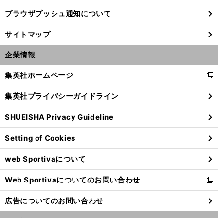
ブラウザプッシュ通知について
サイトマップ
企業情報
開
く/
集英社ホームページ
新
閉
し
じ
集英社プライバシーガイドライン
い
る
ウ
SHUEISHA Privacy Guideline
ィ
ン
Setting of Cookies
ド
ウ
web Sportivaについて
で
開
Web Sportivaについてのお問い合わせ
く
新
し
広告についてのお問い合わせ
い
ウ