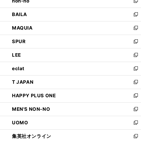
non-no
く
で
い
新
開
ウ
し
BAILA
く
ィ
い
新
ン
ウ
し
MAQUIA
ド
ィ
い
新
ウ
ン
ウ
し
SPUR
で
ド
ィ
い
新
開
ウ
ン
ウ
し
LEE
く
で
ド
ィ
い
新
開
ウ
ン
ウ
し
eclat
く
で
ド
ィ
い
新
開
ウ
ン
ウ
し
T JAPAN
く
で
ド
ィ
い
新
開
ウ
ン
ウ
し
HAPPY PLUS ONE
く
で
ド
ィ
い
新
開
ウ
ン
ウ
し
MEN'S NON-NO
く
で
ド
ィ
い
新
開
ウ
ン
ウ
し
UOMO
く
で
ド
ィ
い
新
開
ウ
ン
ウ
し
集英社オンライン
く
で
ド
ィ
い
新