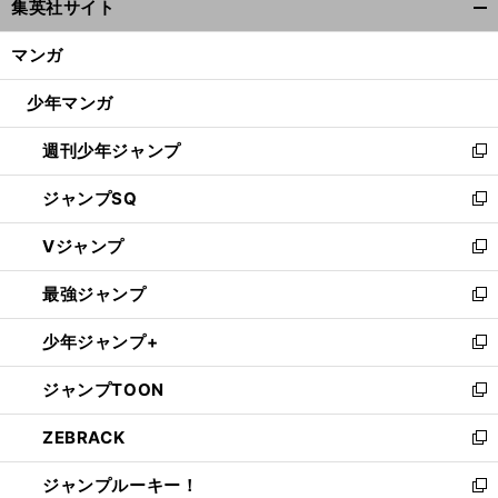
集英社サイト
ィ
開
ン
く/
マンガ
ド
閉
ウ
じ
少年マンガ
で
る
開
週刊少年ジャンプ
く
新
し
ジャンプSQ
い
新
ウ
し
Vジャンプ
ィ
い
新
ン
ウ
し
最強ジャンプ
ド
ィ
い
新
ウ
ン
ウ
し
少年ジャンプ+
で
ド
ィ
い
新
開
ウ
ン
ウ
し
ジャンプTOON
く
で
ド
ィ
い
新
開
ウ
ン
ウ
し
ZEBRACK
く
で
ド
ィ
い
新
開
ウ
ン
ウ
し
ジャンプルーキー！
く
で
ド
ィ
い
新