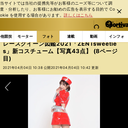
当サイトでは当社の提携先等がお客様のニーズ等について調
査・分析したり、お客様にお勧めの広告を表⽰する⽬的で Co
閉じ
okie を使⽤する場合があります。
詳しくはこちら
る
マイペ
web Sportiva (webスポルティーバ)
検索
メニュ
we
ー
フォトギャラリー
スポーツビーナスギャラリー
レー
b
ジ
の他競技
モーター
フォト
連載
動画
インフォ
ス
レースクイーン図鑑2021「ZENTsweetie
ポ
s」新コスチューム【写真43点】 (8ページ
ル
目)
テ
ィ
2021年04月04日 10:38 公開
2021年04月04日 10:42 更新
ー
バ
次へ