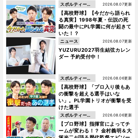
スポルティーバ
2026.08.07更新
動画
【高校野球】【今だから語られ
る真実】1998年夏・伝説の死
闘の最中にPL学園に何が起きて
いた！？
ニュース
2026.08.07更新
YUZURU2027羽生結弦カレン
ダー 予約受付中！
スポルティーバ
2026.08.06更新
動画
【高校野球】「プロ入り後もあ
の衝撃を超える選手はいな
い」。PL学園トリオが衝撃を受
けた選手
スポルティーバ
2026.08.06更新
動画
【プロ野球】指揮官によってチ
ームが変わる！？ 金村義明＆大
塚光二が語る歴代監督エピソー