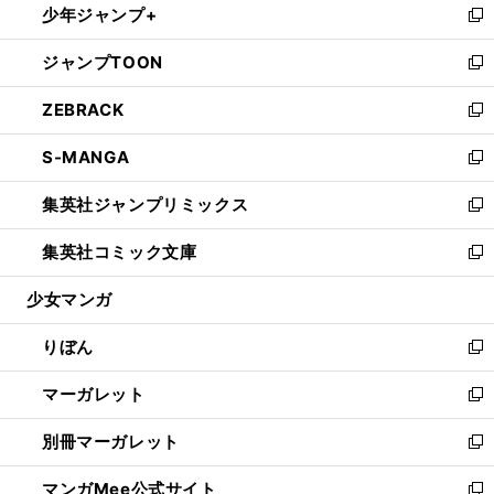
少年ジャンプ+
く
で
ド
ィ
い
新
開
ウ
ン
ウ
し
ジャンプTOON
く
で
ド
ィ
い
新
開
ウ
ン
ウ
し
ZEBRACK
く
で
ド
ィ
い
新
開
ウ
ン
ウ
し
S-MANGA
く
で
ド
ィ
い
新
開
ウ
ン
ウ
し
集英社ジャンプリミックス
く
で
ド
ィ
い
新
開
ウ
ン
ウ
し
集英社コミック文庫
く
で
ド
ィ
い
新
開
ウ
ン
ウ
し
少女マンガ
く
で
ド
ィ
い
開
ウ
ン
ウ
りぼん
く
で
ド
ィ
新
開
ウ
ン
し
マーガレット
く
で
ド
い
新
開
ウ
ウ
し
別冊マーガレット
く
で
ィ
い
新
開
ン
ウ
し
マンガMee公式サイト
く
ド
ィ
い
新