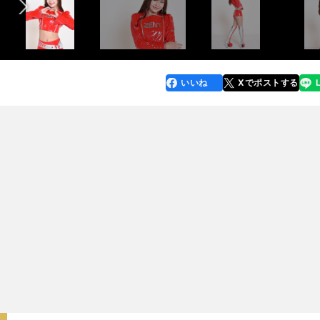
いいね
Xでポストする
line
faceboo
x
k