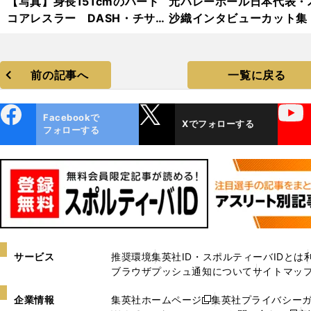
【写真】身長151cmのハード
元バレーボール日本代表・
コアレスラー DASH・チサ
沙織インタビューカット集
コ フォトギャラリー
前の記事へ
一覧に戻る
ebo
X
YouTube
Facebookで
Xでフォローする
ok
フォローする
サービス
推奨環境
集英社ID・スポルティーバIDとは
ブラウザプッシュ通知について
サイトマッ
企業情報
集英社ホームページ
集英社プライバシー
新