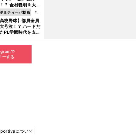
8.0
！？ 金村義明＆大塚
6更
二が語る歴代監督エ
ポルティーバ動画
202
新
ソード
高校野球】部員全員
6.0
大号泣！？ ハードだ
8.0
たPL学園時代を支え
6更
ものとは
新
agramで
ローする
Sportivaについて