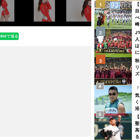
【
1
目
べ
崎
「
J
2
LINEで送る
て
人
は
に
と
秋
3
リ
ズ
4
を
「
気
く
浴
5
太
【
ァ
聖
高
る