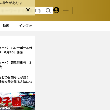
る場合がありま
マイペ
閉じ
検索
メニュ
ー
る
す
ジ
る
動画
インフォ
】 (30ページ目)
ィーバ バレーボール特
.4 6月30日発売
ィーバ 部活特集号 3
売
などのお知らせが届く
通知を受け取る方法につ