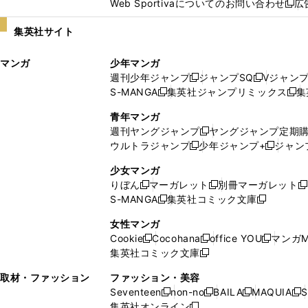
Web Sportivaについてのお問い合わせ
広
し
新
い
し
集英社サイト
ウ
い
ィ
ウ
マンガ
少年マンガ
ン
ィ
週刊少年ジャンプ
ジャンプSQ
Vジャン
ド
ン
新
新
S-MANGA
集英社ジャンプリミックス
集
ウ
ド
新
し
し
新
で
ウ
し
い
い
し
青年マンガ
開
で
い
ウ
ウ
い
週刊ヤングジャンプ
ヤングジャンプ定期
新
く
開
ウ
ィ
ィ
ウ
ウルトラジャンプ
少年ジャンプ+
ジャン
新
し
新
く
ィ
ン
ン
ィ
し
い
し
ン
ド
ド
ン
少女マンガ
い
ウ
い
ド
ウ
ウ
ド
りぼん
マーガレット
別冊マーガレット
新
新
新
ウ
ィ
ウ
ウ
で
で
ウ
S-MANGA
集英社コミック文庫
し
新
し
新
ィ
ン
ィ
で
開
開
で
い
し
い
し
ン
ド
ン
女性マンガ
開
く
く
開
ウ
い
ウ
い
ド
ウ
ド
Cookie
Cocohana
office YOU
マンガM
く
く
新
新
新
ィ
ウ
ィ
ウ
ウ
で
ウ
集英社コミック文庫
し
新
し
し
ン
ィ
ン
ィ
で
開
で
い
し
い
い
ド
ン
ド
ン
取材・ファッション
ファッション・美容
開
く
開
ウ
い
ウ
ウ
ウ
ド
ウ
ド
Seventeen
non-no
BAILA
MAQUIA
S
く
く
新
新
新
新
ィ
ウ
ィ
ィ
で
ウ
で
ウ
集英社オンライン