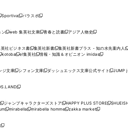
し
し
し
し
し
ン
ン
ン
ン
開
開
開
開
開
い
い
い
い
い
ド
ド
ド
ド
く
く
く
く
く
ウ
ウ
ウ
ウ
ウ
ウ
ウ
ウ
ウ
Sportiva
パラスポ
新
新
ィ
ィ
ィ
ィ
ィ
で
で
で
で
し
し
し
ン
ン
ン
ン
ン
開
開
開
開
い
い
い
ド
ド
ド
ド
ド
ョン
web 集英社文庫
青春と読書
アジア人物史
く
く
く
く
新
新
新
新
ウ
ウ
ウ
ウ
ウ
ウ
ウ
ウ
し
し
し
し
ィ
ィ
ィ
で
で
で
で
で
い
い
い
い
ン
ン
ン
集英社ビジネス書
集英社新書
集英社新書プラス - 知の水先案内人
開
開
開
開
開
新
新
新
ウ
ウ
ウ
ウ
ド
ド
ド
kotoba
e!集英社
情報・知識＆オピニオン imidas
く
く
く
く
く
新
し
新
し
新
ィ
ィ
ィ
ィ
ウ
ウ
ウ
し
し
い
し
い
し
ン
ン
ン
ン
で
で
で
い
い
ウ
い
ウ
い
ド
ド
ド
ド
ンジ文庫
シフォン文庫
ダッシュエックス文庫公式サイト
JUMP 
開
開
開
新
新
新
ウ
ウ
ィ
ウ
ィ
ウ
ウ
ウ
ウ
ウ
く
く
く
し
し
し
ィ
ィ
ン
ィ
ン
ィ
で
で
で
で
い
い
い
ン
ン
ド
ン
ド
ン
S.LAND
開
開
開
開
新
ウ
ウ
ウ
ド
ド
ウ
ド
ウ
ド
く
く
く
く
し
ィ
ィ
ィ
ウ
ウ
で
ウ
で
ウ
い
ン
ン
ン
ジャンプキャラクターズストア
HAPPY PLUS STORE
SHUEIS
で
で
開
で
開
で
新
新
新
ウ
ド
ド
ド
ium
mirabella
mirabella homme
zakka market
開
開
く
開
く
開
し
新
新
新
し
新
し
ィ
ウ
ウ
ウ
く
く
く
く
い
し
し
い
し
し
い
ン
で
で
で
ウ
い
い
ウ
い
い
ウ
ド
ボ
開
開
開
新