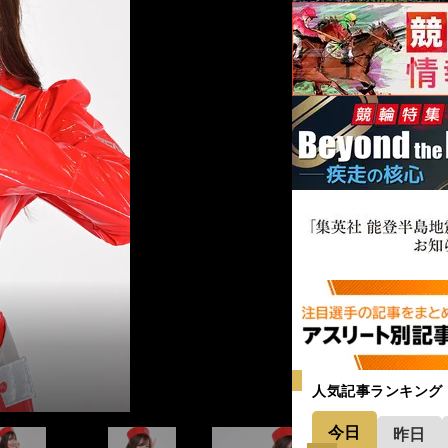
ん、高橋菜生さん
ん、高橋菜生さん
ん、高橋菜生さん
目
目
目
目
目
目
目
目
人気記事ランキング
今日
昨日