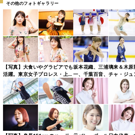
その他のフォトギャラリー
【写真】大食いやグラビアでも
坂本花織、三浦璃来＆木原
活躍。東京女子プロレス・上原
一、千葉百音、チャ・ジュ
わかな フォトギャラリー
ァン...チャレンジャー・シ
ズ木下グループ杯フォトギ
リー