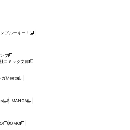
ャンプルーキー！
新
し
い
ウ
ャンプ
新
ィ
社コミック文庫
し
新
ン
い
し
ド
ウ
い
ウ
ガMeets
新
ィ
ウ
で
し
ン
ィ
開
い
ド
ン
く
ウ
ウ
ド
s
S-MANGA
新
新
ィ
で
ウ
し
し
ン
開
で
い
い
ド
く
開
ウ
ウ
ウ
NO
UOMO
く
新
新
ィ
ィ
で