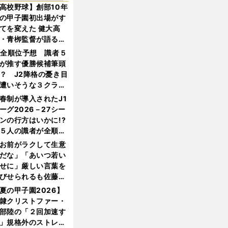
高校野球】創部10年
の甲子園初出場がす
てを変えた 健大高
・青栁監督が語る
機動破壊」はこうし
1全順位予想 識者５
生まれた
が推す優勝候補筆頭
？ J2降格の憂き目
遭いそうな３クラブ
は？
春制が導入されたJ1
ーグ2026－27シー
ンの行方はいかに!?
５人の識者が全順位
大胆予想
お前がラクして生意
だな」「あいつ若い
せに」厳しい言葉を
びせられるも佐藤慎
郎が貫いた誇りとフ
夏の甲子園2026】
ンへの思い
隷クリストファー・
部陸の「２回加速す
」規格外のストレー