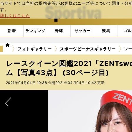
当サイトでは当社の提携先等がお客様のニーズ等について調査・分析し
web Sportiva (webスポルティーバ)
す。
詳しくはこちら
新着
ランキング
野球
サッカー
競馬
ゴル
we
フォトギャラリー
スポーツビーナスギャラリー
レー
b
ス
レースクイーン図鑑2021「ZENTsw
ポ
ル
ム【写真43点】 (30ページ目)
テ
2021年04月04日 10:38 公開
2021年04月04日 10:42 更新
ィ
ー
バ
次へ