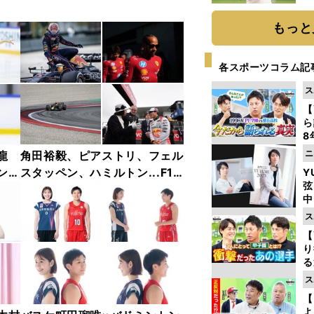
ト
く
もっと
各スポーツコラム記
ス
【
ら
8
最
ニ
龍
角田裕毅、ピアストリ、フェル
き
ンフ
スタッペン、ハミルトン...F1
Y
弦
リー
2025年前半戦ベストショット
中
ャラ
集【撮影／熱田護＆桜井淳雄】
ス
【
り
る
学
ス
け
【
よ