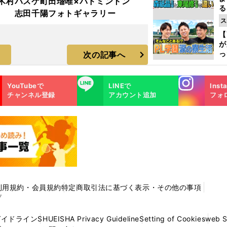
木村
バスケ町田瑠唯×バドミントン
る
志田千陽フォトギャラリー
光
ス
ピ
【
が
っ
次の記事へ
た
Instagra
LINE
YouTubeで
LINEで
Inst
m
チャンネル登録
アカウント追加
フォ
利用規約・会員規約
特定商取引法に基づく表示・その他の事項
プ
ガイドライン
SHUEISHA Privacy Guideline
Setting of Cookies
web 