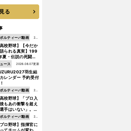
 それでもプロではな
大学進学を選ぶ理由
見る
事
ポルティーバ動画
202
高校野球】【今だか
6.0
語られる真実】199
8.0
年夏・伝説の死闘の
7更
中にPL学園に何が起
ュース
2026.08.07更新
新
ていた！？
UZURU2027羽生結
カレンダー 予約受付
！
ポルティーバ動画
202
高校野球】「プロ入
6.0
後もあの衝撃を超え
8.0
選手はいない」。PL
6更
園トリオが衝撃を受
ポルティーバ動画
202
新
た選手
プロ野球】指揮官に
6.0
ってチームが変わ