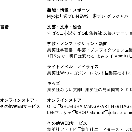
し
新
し
し
し
ン
ィ
ン
ン
開
で
開
で
い
し
い
い
い
ド
ン
ド
ド
芸能・情報・スポーツ
く
開
く
開
ウ
い
ウ
ウ
ウ
ウ
ド
ウ
ウ
Myojo
週プレNEWS
週プレ グラジャパ!
く
く
新
新
新
ィ
ウ
ィ
ィ
ィ
で
ウ
で
で
し
し
ン
ィ
ン
ン
ン
書籍
文芸・文庫・総合
開
で
開
開
い
い
ド
ン
ド
ド
ド
すばる
小説すばる
集英社 文芸ステーシ
く
開
く
く
新
新
ウ
ウ
ウ
ド
ウ
ウ
ウ
く
し
し
ィ
ィ
学芸・ノンフィクション・新書
で
ウ
で
で
で
い
い
ン
ン
集英社学芸部 - 学芸・ノンフィクション
開
で
開
開
開
新
ウ
ウ
ド
ド
1日5分で、明日は変わる よみタイ yomitai
く
開
く
く
く
し
新
ィ
ィ
ウ
ウ
く
い
ン
ン
ライトノベル・ノベライズ
で
で
ウ
ド
ド
集英社Webマガジン コバルト
集英社オレ
開
開
新
ィ
ウ
ウ
く
く
し
ン
キッズ
で
で
い
ド
集英社みらい文庫
集英社の児童図書 S-KID
開
開
新
ウ
ウ
く
く
し
ィ
オンラインストア・
オンラインストア
で
い
ン
その他WEBサービス
OTO
SHUEISHA MANGA-ART HERITAGE
開
新
ウ
ド
LEEマルシェ
SHOP Marisol
eclat prem
く
し
新
新
ィ
ウ
い
し
し
ン
その他WEBサービス
で
ウ
い
い
ド
集英社アドナビ
集英社エディターズ・ラ
開
新