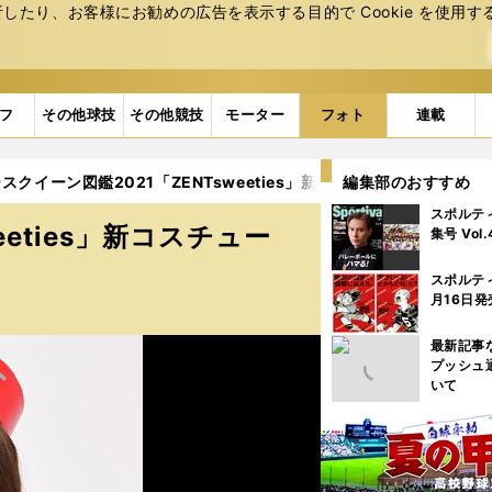
たり、お客様にお勧めの広告を表⽰する⽬的で Cookie を使⽤す
フ
その他球技
その他競技
モーター
フォト
連載
スクイーン図鑑2021「ZENTsweeties」新コスチューム【写真43点
編集部のおすすめ
スポルテ
eeties」新コスチュー
集号 Vol
スポルテ
月16日発
最新記事
プッシュ
いて