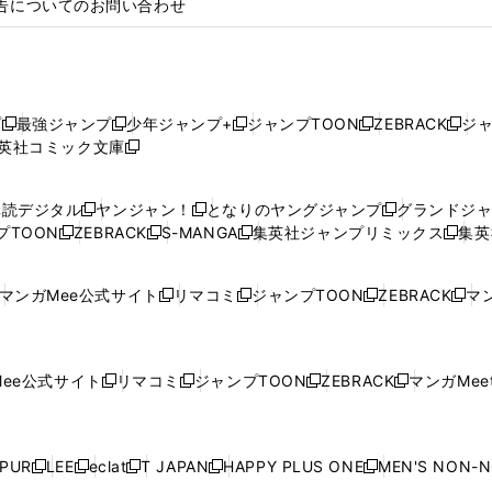
告についてのお問い合わせ
プ
最強ジャンプ
少年ジャンプ+
ジャンプTOON
ZEBRACK
ジ
新
新
新
新
新
英社コミック文庫
し
新
し
し
し
し
い
い
し
い
い
い
ウ
ウ
い
ウ
ウ
ウ
購読デジタル
ヤンジャン！
となりのヤングジャンプ
グランドジ
新
新
新
ィ
ィ
ウ
ィ
ィ
ィ
プTOON
ZEBRACK
S-MANGA
集英社ジャンプリミックス
集英
新
し
新
し
新
し
新
ン
ン
ィ
ン
ン
ン
し
い
し
い
し
い
し
ド
ド
ン
ド
ド
ド
い
ウ
い
ウ
い
ウ
い
ウ
ウ
ド
ウ
ウ
ウ
マンガMee公式サイト
リマコミ
ジャンプTOON
ZEBRACK
マン
新
新
新
新
ウ
ィ
ウ
ィ
ウ
ィ
ウ
で
で
ウ
で
で
で
し
し
し
し
し
ィ
ン
ィ
ン
ィ
ン
ィ
開
開
で
開
開
開
い
い
い
い
い
ン
ド
ン
ド
ン
ド
ン
く
く
開
く
く
く
ウ
ウ
ウ
ウ
ウ
ド
ウ
ド
ウ
ド
ウ
ド
ee公式サイト
リマコミ
ジャンプTOON
ZEBRACK
マンガMeet
く
新
新
新
新
ィ
ィ
ィ
ィ
ィ
ウ
で
ウ
で
ウ
で
ウ
し
し
し
し
ン
ン
ン
ン
ン
で
開
で
開
で
開
で
い
い
い
い
ド
ド
ド
ド
ド
開
く
開
く
開
く
開
ウ
ウ
ウ
ウ
ウ
ウ
ウ
ウ
ウ
PUR
LEE
eclat
T JAPAN
HAPPY PLUS ONE
MEN'S NON-
く
く
く
く
新
新
新
新
新
ィ
ィ
ィ
ィ
で
で
で
で
で