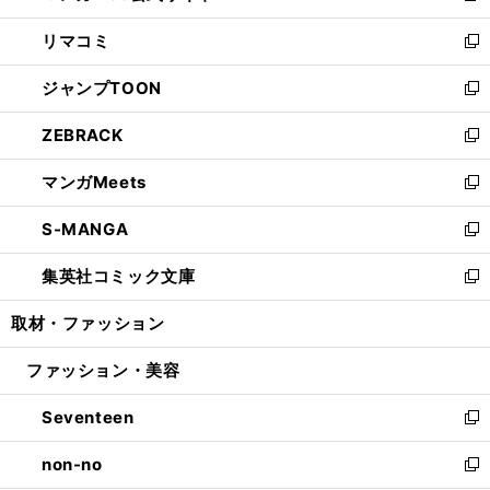
ウ
ン
ウ
し
リマコミ
で
ド
ィ
い
新
開
ウ
ン
ウ
し
ジャンプTOON
く
で
ド
ィ
い
新
開
ウ
ン
ウ
し
ZEBRACK
く
で
ド
ィ
い
新
開
ウ
ン
ウ
し
マンガMeets
く
で
ド
ィ
い
新
開
ウ
ン
ウ
し
S-MANGA
く
で
ド
ィ
い
新
開
ウ
ン
ウ
し
集英社コミック文庫
く
で
ド
ィ
い
新
開
ウ
ン
ウ
し
取材・ファッション
く
で
ド
ィ
い
開
ウ
ン
ウ
ファッション・美容
く
で
ド
ィ
開
ウ
ン
Seventeen
く
で
ド
新
開
ウ
し
non-no
く
で
い
新
開