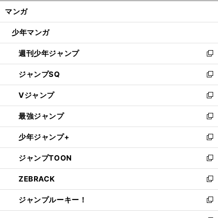
ン
く/
マンガ
ド
閉
ウ
じ
少年マンガ
で
る
開
週刊少年ジャンプ
く
新
し
ジャンプSQ
い
新
ウ
し
Vジャンプ
ィ
い
新
ン
ウ
し
最強ジャンプ
ド
ィ
い
新
ウ
ン
ウ
し
少年ジャンプ+
で
ド
ィ
い
新
開
ウ
ン
ウ
し
ジャンプTOON
く
で
ド
ィ
い
新
開
ウ
ン
ウ
し
ZEBRACK
く
で
ド
ィ
い
新
開
ウ
ン
ウ
し
ジャンプルーキー！
く
で
ド
ィ
い
新
開
ウ
ン
ウ
し