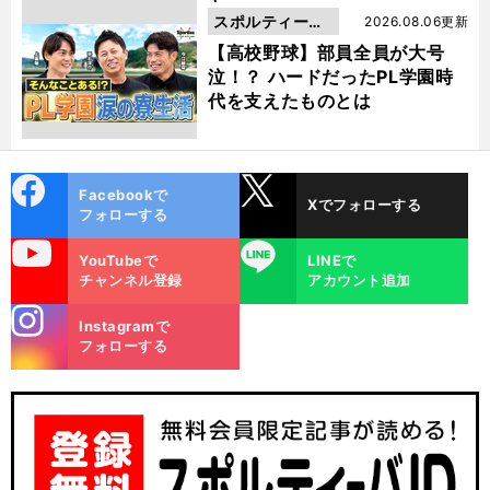
スポルティーバ
2026.08.06更新
動画
【高校野球】部員全員が大号
泣！？ ハードだったPL学園時
代を支えたものとは
cebo
X
Facebookで
Xでフォローする
ok
フォローする
uTube
LINE
YouTubeで
LINEで
チャンネル登録
アカウント追加
stagra
Instagramで
m
フォローする