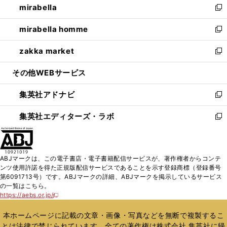
mirabella
く
で
ド
ィ
い
新
開
ウ
ン
ウ
し
mirabella homme
く
で
ド
ィ
い
新
開
ウ
ン
ウ
し
zakka market
く
で
ド
ィ
い
新
開
ウ
ン
ウ
し
その他WEBサービス
く
で
ド
ィ
い
開
ウ
ン
ウ
集英社アドナビ
く
で
ド
ィ
新
開
ウ
ン
し
集英社エディターズ・ラボ
く
で
ド
い
新
開
ウ
ウ
し
く
で
ィ
い
開
ン
ウ
ABJマークは、この電子書店・電子書籍配信サービスが、著作権者からコンテ
く
ド
ィ
ンツ使用許諾を得た正規版配信サービスであることを示す登録商標（登録番号
ウ
ン
第6091713号）です。ABJマークの詳細、ABJマークを掲示しているサービス
で
ド
の一覧はこちら。
開
ウ
https://aebs.or.jp/
新
く
で
し
い
開
本ホームページに記載の文章・画像・写真などを無断で複製するこ
ウ
く
とは法律で禁じられています。全ての著作権は株式会社 集英社に帰