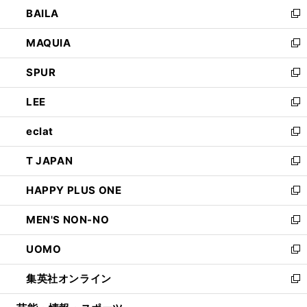
ウ
し
BAILA
く
ィ
い
新
ン
ウ
し
MAQUIA
ド
ィ
い
新
ウ
ン
ウ
し
SPUR
で
ド
ィ
い
新
開
ウ
ン
ウ
し
LEE
く
で
ド
ィ
い
新
開
ウ
ン
ウ
し
eclat
く
で
ド
ィ
い
新
開
ウ
ン
ウ
し
T JAPAN
く
で
ド
ィ
い
新
開
ウ
ン
ウ
し
HAPPY PLUS ONE
く
で
ド
ィ
い
新
開
ウ
ン
ウ
し
MEN'S NON-NO
く
で
ド
ィ
い
新
開
ウ
ン
ウ
し
UOMO
く
で
ド
ィ
い
新
開
ウ
ン
ウ
し
集英社オンライン
く
で
ド
ィ
い
新
開
ウ
ン
ウ
し