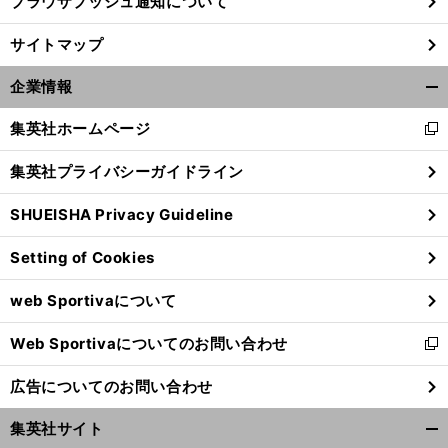
ブラウザプッシュ通知について
サイトマップ
企業情報
開
く/
集英社ホームページ
新
閉
し
じ
集英社プライバシーガイドライン
い
る
ウ
SHUEISHA Privacy Guideline
ィ
ン
Setting of Cookies
ド
ウ
web Sportivaについて
で
開
Web Sportivaについてのお問い合わせ
く
新
し
広告についてのお問い合わせ
い
ウ
集英社サイト
ィ
開