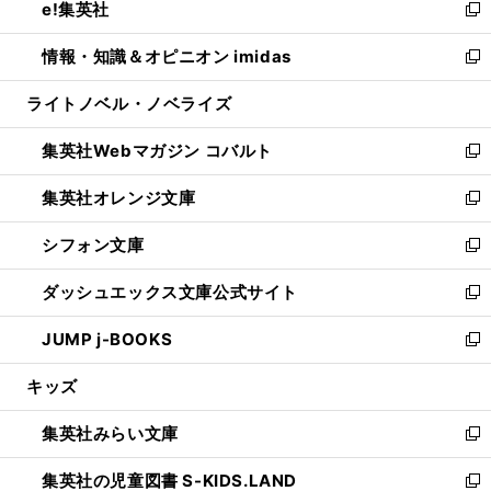
e!集英社
く
で
ド
ィ
い
新
開
ウ
ン
ウ
し
情報・知識＆オピニオン imidas
く
で
ド
ィ
い
新
開
ウ
ン
ウ
し
ライトノベル・ノベライズ
く
で
ド
ィ
い
開
ウ
ン
ウ
集英社Webマガジン コバルト
く
で
ド
ィ
新
開
ウ
ン
し
集英社オレンジ文庫
く
で
ド
い
新
開
ウ
ウ
し
シフォン文庫
く
で
ィ
い
新
開
ン
ウ
し
ダッシュエックス文庫公式サイト
く
ド
ィ
い
新
ウ
ン
ウ
し
JUMP j-BOOKS
で
ド
ィ
い
新
開
ウ
ン
ウ
し
キッズ
く
で
ド
ィ
い
開
ウ
ン
ウ
集英社みらい文庫
く
で
ド
ィ
新
開
ウ
ン
し
集英社の児童図書 S-KIDS.LAND
く
で
ド
い
新