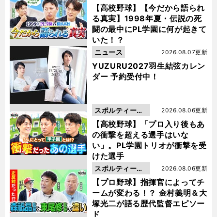
動画
【高校野球】【今だから語られ
る真実】1998年夏・伝説の死
闘の最中にPL学園に何が起きて
いた！？
ニュース
2026.08.07更新
YUZURU2027羽生結弦カレン
ダー 予約受付中！
スポルティーバ
2026.08.06更新
動画
【高校野球】「プロ入り後もあ
の衝撃を超える選手はいな
い」。PL学園トリオが衝撃を受
けた選手
スポルティーバ
2026.08.06更新
動画
【プロ野球】指揮官によってチ
ームが変わる！？ 金村義明＆大
塚光二が語る歴代監督エピソー
ド