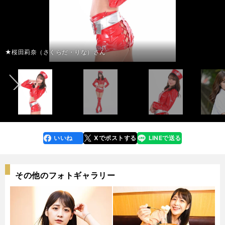
前へ
★桜田莉奈（さくらだ・りな）さん
いいね
Xでポストする
LINEで送る
line
faceboo
x
k
その他のフォトギャラリー