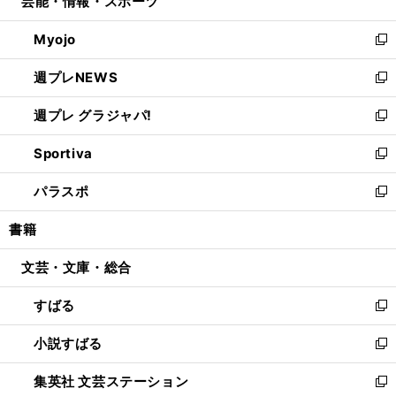
芸能・情報・スポーツ
く
で
ド
ィ
い
開
ウ
ン
ウ
Myojo
く
で
ド
ィ
新
開
ウ
ン
し
週プレNEWS
く
で
ド
い
新
開
ウ
ウ
し
週プレ グラジャパ!
く
で
ィ
い
新
開
ン
ウ
し
Sportiva
く
ド
ィ
い
新
ウ
ン
ウ
し
パラスポ
で
ド
ィ
い
新
開
ウ
ン
ウ
し
書籍
く
で
ド
ィ
い
開
ウ
ン
ウ
文芸・文庫・総合
く
で
ド
ィ
開
ウ
ン
すばる
く
で
ド
新
開
ウ
し
小説すばる
く
で
い
新
開
ウ
し
集英社 文芸ステーション
く
ィ
い
新