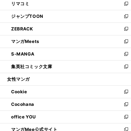
リマコミ
で
ド
ィ
い
新
開
ウ
ン
ウ
し
ジャンプTOON
く
で
ド
ィ
い
新
開
ウ
ン
ウ
し
ZEBRACK
く
で
ド
ィ
い
新
開
ウ
ン
ウ
し
マンガMeets
く
で
ド
ィ
い
新
開
ウ
ン
ウ
し
S-MANGA
く
で
ド
ィ
い
新
開
ウ
ン
ウ
し
集英社コミック文庫
く
で
ド
ィ
い
新
開
ウ
ン
ウ
し
女性マンガ
く
で
ド
ィ
い
開
ウ
ン
ウ
Cookie
く
で
ド
ィ
新
開
ウ
ン
し
Cocohana
く
で
ド
い
新
開
ウ
ウ
し
office YOU
く
で
ィ
い
新
開
ン
ウ
し
マンガMee公式サイト
く
ド
ィ
い
新