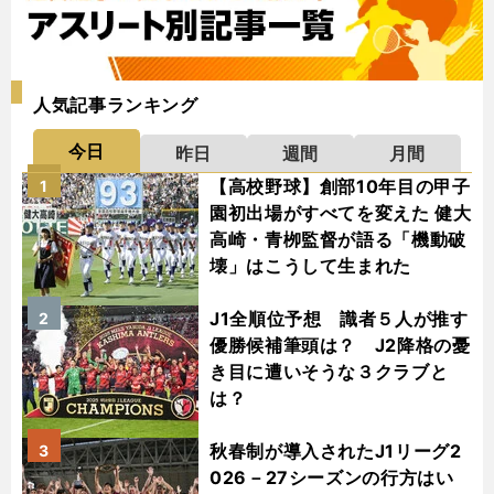
人気記事ランキング
今日
昨日
週間
月間
【高校野球】創部10年目の甲子
1
園初出場がすべてを変えた 健大
高崎・青栁監督が語る「機動破
壊」はこうして生まれた
J1全順位予想 識者５人が推す
2
優勝候補筆頭は？ J2降格の憂
き目に遭いそうな３クラブと
は？
秋春制が導入されたJ1リーグ2
3
026－27シーズンの行方はい