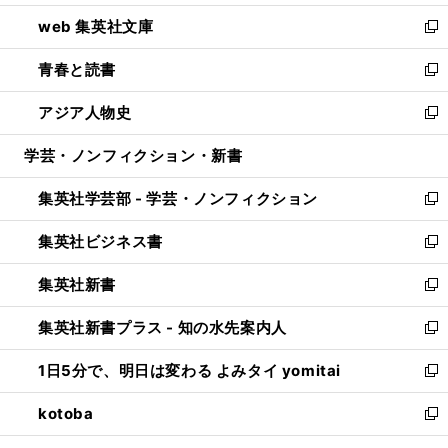
ン
ウ
し
web 集英社文庫
ド
ィ
い
新
ウ
ン
ウ
し
青春と読書
で
ド
ィ
い
新
開
ウ
ン
ウ
し
アジア人物史
く
で
ド
ィ
い
新
開
ウ
ン
ウ
し
学芸・ノンフィクション・新書
く
で
ド
ィ
い
開
ウ
ン
ウ
集英社学芸部 - 学芸・ノンフィクション
く
で
ド
ィ
新
開
ウ
ン
し
集英社ビジネス書
く
で
ド
い
新
開
ウ
ウ
し
集英社新書
く
で
ィ
い
新
開
ン
ウ
し
集英社新書プラス - 知の水先案内人
く
ド
ィ
い
新
ウ
ン
ウ
し
1日5分で、明日は変わる よみタイ yomitai
で
ド
ィ
い
新
開
ウ
ン
ウ
し
kotoba
く
で
ド
ィ
い
新
開
ウ
ン
ウ
し