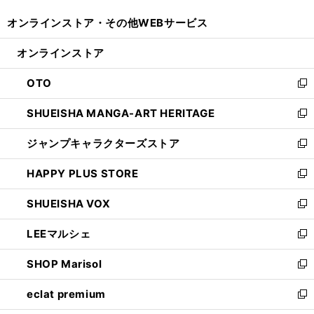
開
ウ
ウ
し
オンラインストア・
その他WEBサービス
く
で
ィ
い
開
ン
ウ
オンラインストア
く
ド
ィ
ウ
ン
OTO
で
ド
新
開
ウ
し
SHUEISHA MANGA-ART HERITAGE
く
で
い
新
開
ウ
し
ジャンプキャラクターズストア
く
ィ
い
新
ン
ウ
し
HAPPY PLUS STORE
ド
ィ
い
新
ウ
ン
ウ
し
SHUEISHA VOX
で
ド
ィ
い
新
開
ウ
ン
ウ
し
LEEマルシェ
く
で
ド
ィ
い
新
開
ウ
ン
ウ
し
SHOP Marisol
く
で
ド
ィ
い
新
開
ウ
ン
ウ
し
eclat premium
く
で
ド
ィ
い
新
開
ウ
ン
ウ
し