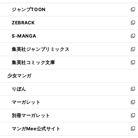
開
ウ
ン
ウ
し
ジャンプTOON
く
で
ド
ィ
い
新
開
ウ
ン
ウ
し
ZEBRACK
く
で
ド
ィ
い
新
開
ウ
ン
ウ
し
S-MANGA
く
で
ド
ィ
い
新
開
ウ
ン
ウ
し
集英社ジャンプリミックス
く
で
ド
ィ
い
新
開
ウ
ン
ウ
し
集英社コミック文庫
く
で
ド
ィ
い
新
開
ウ
ン
ウ
し
少女マンガ
く
で
ド
ィ
い
開
ウ
ン
ウ
りぼん
く
で
ド
ィ
新
開
ウ
ン
し
マーガレット
く
で
ド
い
新
開
ウ
ウ
し
別冊マーガレット
く
で
ィ
い
新
開
ン
ウ
し
マンガMee公式サイト
く
ド
ィ
い
新
ウ
ン
ウ
し