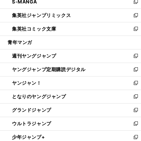
S-MANGA
く
で
ド
ィ
い
新
開
ウ
ン
ウ
し
集英社ジャンプリミックス
く
で
ド
ィ
い
新
開
ウ
ン
ウ
し
集英社コミック文庫
く
で
ド
ィ
い
新
開
ウ
ン
ウ
し
青年マンガ
く
で
ド
ィ
い
開
ウ
ン
ウ
週刊ヤングジャンプ
く
で
ド
ィ
新
開
ウ
ン
し
ヤングジャンプ定期購読デジタル
く
で
ド
い
新
開
ウ
ウ
し
ヤンジャン！
く
で
ィ
い
新
開
ン
ウ
し
となりのヤングジャンプ
く
ド
ィ
い
新
ウ
ン
ウ
し
グランドジャンプ
で
ド
ィ
い
新
開
ウ
ン
ウ
し
ウルトラジャンプ
く
で
ド
ィ
い
新
開
ウ
ン
ウ
し
少年ジャンプ+
く
で
ド
ィ
い
新