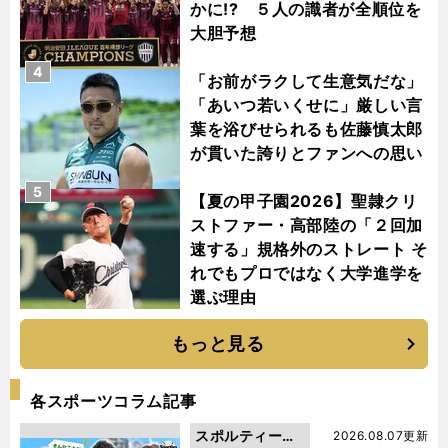
かに!? ５人の識者が全順位を
大胆予想
4
「お前がラクして生意気だな」
「あいつ若いくせに」厳しい言
葉を浴びせられるも佐藤慎太郎
が貫いた誇りとファンへの思い
5
【夏の甲子園2026】聖隷クリ
ストファー・高部陸の「２回加
速する」規格外のストレート そ
れでもプロではなく大学進学を
選ぶ理由
もっと見る
各スポーツコラム記事
スポルティーバ
2026.08.07更新