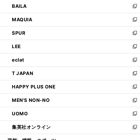
ウ
し
BAILA
く
ィ
い
新
ン
ウ
し
MAQUIA
ド
ィ
い
新
ウ
ン
ウ
し
SPUR
で
ド
ィ
い
新
開
ウ
ン
ウ
し
LEE
く
で
ド
ィ
い
新
開
ウ
ン
ウ
し
eclat
く
で
ド
ィ
い
新
開
ウ
ン
ウ
し
T JAPAN
く
で
ド
ィ
い
新
開
ウ
ン
ウ
し
HAPPY PLUS ONE
く
で
ド
ィ
い
新
開
ウ
ン
ウ
し
MEN'S NON-NO
く
で
ド
ィ
い
新
開
ウ
ン
ウ
し
UOMO
く
で
ド
ィ
い
新
開
ウ
ン
ウ
し
集英社オンライン
く
で
ド
ィ
い
新
開
ウ
ン
ウ
し