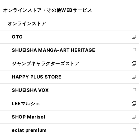
開
ウ
ウ
し
オンラインストア・
その他WEBサービス
く
で
ィ
い
開
ン
ウ
オンラインストア
く
ド
ィ
ウ
ン
OTO
で
ド
新
開
ウ
し
SHUEISHA MANGA-ART HERITAGE
く
で
い
新
開
ウ
し
ジャンプキャラクターズストア
く
ィ
い
新
ン
ウ
し
HAPPY PLUS STORE
ド
ィ
い
新
ウ
ン
ウ
し
SHUEISHA VOX
で
ド
ィ
い
新
開
ウ
ン
ウ
し
LEEマルシェ
く
で
ド
ィ
い
新
開
ウ
ン
ウ
し
SHOP Marisol
く
で
ド
ィ
い
新
開
ウ
ン
ウ
し
eclat premium
く
で
ド
ィ
い
新
開
ウ
ン
ウ
し