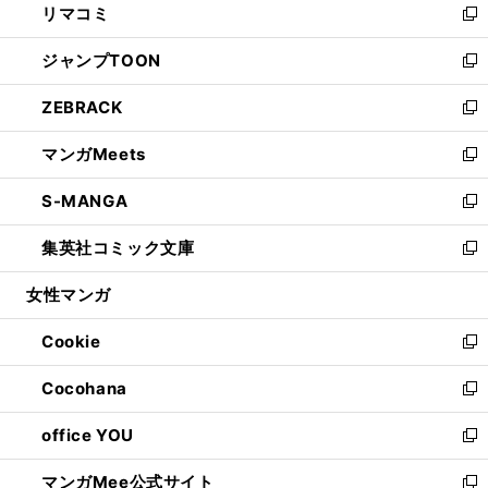
リマコミ
で
ド
ィ
い
新
開
ウ
ン
ウ
し
ジャンプTOON
く
で
ド
ィ
い
新
開
ウ
ン
ウ
し
ZEBRACK
く
で
ド
ィ
い
新
開
ウ
ン
ウ
し
マンガMeets
く
で
ド
ィ
い
新
開
ウ
ン
ウ
し
S-MANGA
く
で
ド
ィ
い
新
開
ウ
ン
ウ
し
集英社コミック文庫
く
で
ド
ィ
い
新
開
ウ
ン
ウ
し
女性マンガ
く
で
ド
ィ
い
開
ウ
ン
ウ
Cookie
く
で
ド
ィ
新
開
ウ
ン
し
Cocohana
く
で
ド
い
新
開
ウ
ウ
し
office YOU
く
で
ィ
い
新
開
ン
ウ
し
マンガMee公式サイト
く
ド
ィ
い
新