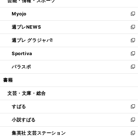
芸能・情報・スポーツ
く
で
ド
ィ
い
開
ウ
ン
ウ
Myojo
く
で
ド
ィ
新
開
ウ
ン
し
週プレNEWS
く
で
ド
い
新
開
ウ
ウ
し
週プレ グラジャパ!
く
で
ィ
い
新
開
ン
ウ
し
Sportiva
く
ド
ィ
い
新
ウ
ン
ウ
し
パラスポ
で
ド
ィ
い
新
開
ウ
ン
ウ
し
書籍
く
で
ド
ィ
い
開
ウ
ン
ウ
文芸・文庫・総合
く
で
ド
ィ
開
ウ
ン
すばる
く
で
ド
新
開
ウ
し
小説すばる
く
で
い
新
開
ウ
し
集英社 文芸ステーション
く
ィ
い
新