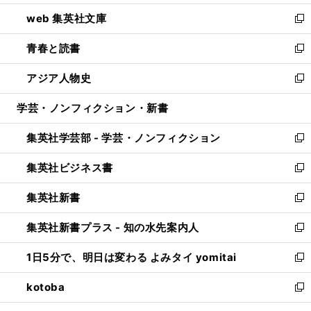
ン
ウ
し
web 集英社文庫
ド
ィ
い
新
ウ
ン
ウ
し
青春と読書
で
ド
ィ
い
新
開
ウ
ン
ウ
し
アジア人物史
く
で
ド
ィ
い
新
開
ウ
ン
ウ
し
学芸・ノンフィクション・新書
く
で
ド
ィ
い
開
ウ
ン
ウ
集英社学芸部 - 学芸・ノンフィクション
く
で
ド
ィ
新
開
ウ
ン
し
集英社ビジネス書
く
で
ド
い
新
開
ウ
ウ
し
集英社新書
く
で
ィ
い
新
開
ン
ウ
し
集英社新書プラス - 知の水先案内人
く
ド
ィ
い
新
ウ
ン
ウ
し
1日5分で、明日は変わる よみタイ yomitai
で
ド
ィ
い
新
開
ウ
ン
ウ
し
kotoba
く
で
ド
ィ
い
新
開
ウ
ン
ウ
し