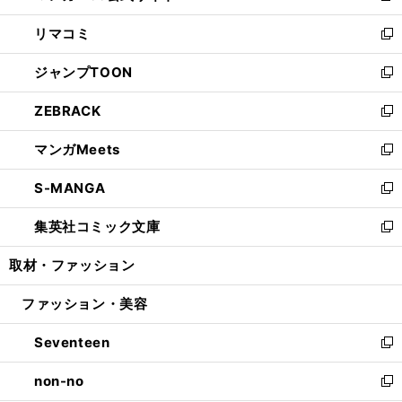
ウ
ン
ウ
し
リマコミ
で
ド
ィ
い
新
開
ウ
ン
ウ
し
ジャンプTOON
く
で
ド
ィ
い
新
開
ウ
ン
ウ
し
ZEBRACK
く
で
ド
ィ
い
新
開
ウ
ン
ウ
し
マンガMeets
く
で
ド
ィ
い
新
開
ウ
ン
ウ
し
S-MANGA
く
で
ド
ィ
い
新
開
ウ
ン
ウ
し
集英社コミック文庫
く
で
ド
ィ
い
新
開
ウ
ン
ウ
し
取材・ファッション
く
で
ド
ィ
い
開
ウ
ン
ウ
ファッション・美容
く
で
ド
ィ
開
ウ
ン
Seventeen
く
で
ド
新
開
ウ
し
non-no
く
で
い
新
開