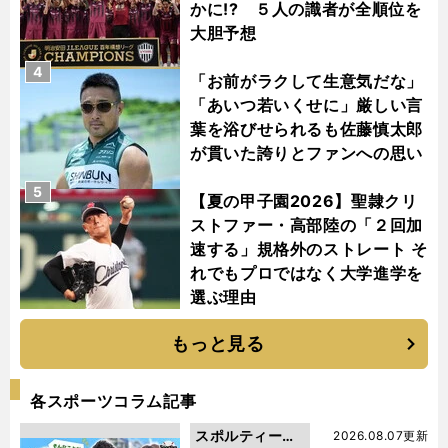
かに!? ５人の識者が全順位を
大胆予想
4
「お前がラクして生意気だな」
「あいつ若いくせに」厳しい言
葉を浴びせられるも佐藤慎太郎
が貫いた誇りとファンへの思い
5
【夏の甲子園2026】聖隷クリ
ストファー・高部陸の「２回加
速する」規格外のストレート そ
れでもプロではなく大学進学を
選ぶ理由
もっと見る
各スポーツコラム記事
スポルティーバ
2026.08.07更新