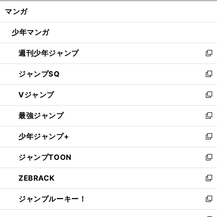
ン
く/
マンガ
ド
閉
ウ
じ
少年マンガ
で
る
開
週刊少年ジャンプ
く
新
し
ジャンプSQ
い
新
ウ
し
Vジャンプ
ィ
い
新
ン
ウ
し
最強ジャンプ
ド
ィ
い
新
ウ
ン
ウ
し
少年ジャンプ+
で
ド
ィ
い
新
開
ウ
ン
ウ
し
ジャンプTOON
く
で
ド
ィ
い
新
開
ウ
ン
ウ
し
ZEBRACK
く
で
ド
ィ
い
新
開
ウ
ン
ウ
し
ジャンプルーキー！
く
で
ド
ィ
い
新
開
ウ
ン
ウ
し