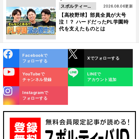
スポルティーバ
2026.08.06更新
動画
【高校野球】部員全員が大号
泣！？ ハードだったPL学園時
代を支えたものとは
cebo
X
Facebookで
Xでフォローする
ok
フォローする
uTube
LINE
YouTubeで
LINEで
チャンネル登録
アカウント追加
stagra
Instagramで
m
フォローする