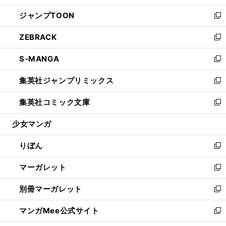
開
ウ
ン
ウ
し
ジャンプTOON
く
で
ド
ィ
い
新
開
ウ
ン
ウ
し
ZEBRACK
く
で
ド
ィ
い
新
開
ウ
ン
ウ
し
S-MANGA
く
で
ド
ィ
い
新
開
ウ
ン
ウ
し
集英社ジャンプリミックス
く
で
ド
ィ
い
新
開
ウ
ン
ウ
し
集英社コミック文庫
く
で
ド
ィ
い
新
開
ウ
ン
ウ
し
少女マンガ
く
で
ド
ィ
い
開
ウ
ン
ウ
りぼん
く
で
ド
ィ
新
開
ウ
ン
し
マーガレット
く
で
ド
い
新
開
ウ
ウ
し
別冊マーガレット
く
で
ィ
い
新
開
ン
ウ
し
マンガMee公式サイト
く
ド
ィ
い
新
ウ
ン
ウ
し