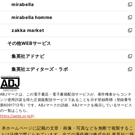
mirabella
く
で
ド
ィ
い
新
開
ウ
ン
ウ
し
mirabella homme
く
で
ド
ィ
い
新
開
ウ
ン
ウ
し
zakka market
く
で
ド
ィ
い
新
開
ウ
ン
ウ
し
その他WEBサービス
く
で
ド
ィ
い
開
ウ
ン
ウ
集英社アドナビ
く
で
ド
ィ
新
開
ウ
ン
し
集英社エディターズ・ラボ
く
で
ド
い
新
開
ウ
ウ
し
く
で
ィ
い
開
ン
ウ
ABJマークは、この電子書店・電子書籍配信サービスが、著作権者からコンテ
く
ド
ィ
ンツ使用許諾を得た正規版配信サービスであることを示す登録商標（登録番号
ウ
ン
第6091713号）です。ABJマークの詳細、ABJマークを掲示しているサービス
で
ド
の一覧はこちら。
開
ウ
https://aebs.or.jp/
新
く
で
し
い
開
本ホームページに記載の文章・画像・写真などを無断で複製するこ
ウ
く
とは法律で禁じられています。全ての著作権は株式会社 集英社に帰