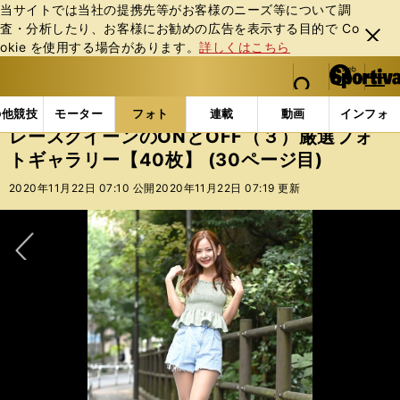
当サイトでは当社の提携先等がお客様のニーズ等について調
査・分析したり、お客様にお勧めの広告を表⽰する⽬的で Co
閉じ
okie を使⽤する場合があります。
詳しくはこちら
る
マイペ
web Sportiva (webスポルティーバ)
検索
メニュ
we
ー
フォトギャラリー
スポーツビーナスギャラリー
レー
b
ジ
の他競技
モーター
フォト
連載
動画
インフォ
ス
レースクイーンのONとOFF（３）厳選フォ
ポ
トギャラリー【40枚】 (30ページ目)
ル
テ
2020年11月22日 07:10 公開
2020年11月22日 07:19 更新
ィ
ー
バ
次へ