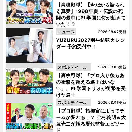
動画
【高校野球】【今だから語られ
る真実】1998年夏・伝説の死
闘の最中にPL学園に何が起きて
いた！？
ニュース
2026.08.07更新
YUZURU2027羽生結弦カレン
ダー 予約受付中！
スポルティーバ
2026.08.06更新
動画
【高校野球】「プロ入り後もあ
の衝撃を超える選手はいな
い」。PL学園トリオが衝撃を受
けた選手
スポルティーバ
2026.08.06更新
動画
【プロ野球】指揮官によってチ
ームが変わる！？ 金村義明＆大
塚光二が語る歴代監督エピソー
ド