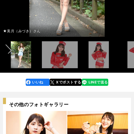
前へ
★美月（みづき）さん
いいね
Xでポストする
LINEで送る
line
faceboo
x
k
その他のフォトギャラリー