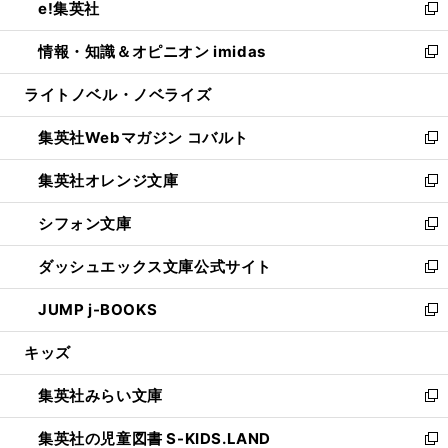
e!集英社
く
で
ド
ィ
い
新
開
ウ
ン
ウ
し
情報・知識＆オピニオン imidas
く
で
ド
ィ
い
新
開
ウ
ン
ウ
し
ライトノベル・ノベライズ
く
で
ド
ィ
い
開
ウ
ン
ウ
集英社Webマガジン コバルト
く
で
ド
ィ
新
開
ウ
ン
し
集英社オレンジ文庫
く
で
ド
い
新
開
ウ
ウ
し
シフォン文庫
く
で
ィ
い
新
開
ン
ウ
し
ダッシュエックス文庫公式サイト
く
ド
ィ
い
新
ウ
ン
ウ
し
JUMP j-BOOKS
で
ド
ィ
い
新
開
ウ
ン
ウ
し
キッズ
く
で
ド
ィ
い
開
ウ
ン
ウ
集英社みらい文庫
く
で
ド
ィ
新
開
ウ
ン
し
集英社の児童図書 S-KIDS.LAND
く
で
ド
い
新