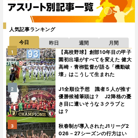
人気記事ランキング
今日
昨日
週間
月間
【高校野球】創部10年目の甲子
1
園初出場がすべてを変えた 健大
高崎・青栁監督が語る「機動破
壊」はこうして生まれた
J1全順位予想 識者５人が推す
2
優勝候補筆頭は？ J2降格の憂
き目に遭いそうな３クラブと
は？
秋春制が導入されたJ1リーグ2
3
026－27シーズンの行方はい