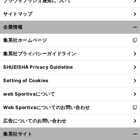
ブラウザプッシュ通知について
サイトマップ
企業情報
開
く/
集英社ホームページ
新
閉
し
じ
集英社プライバシーガイドライン
い
る
ウ
SHUEISHA Privacy Guideline
ィ
ン
Setting of Cookies
ド
ウ
web Sportivaについて
で
開
Web Sportivaについてのお問い合わせ
く
新
し
広告についてのお問い合わせ
い
ウ
集英社サイト
ィ
開