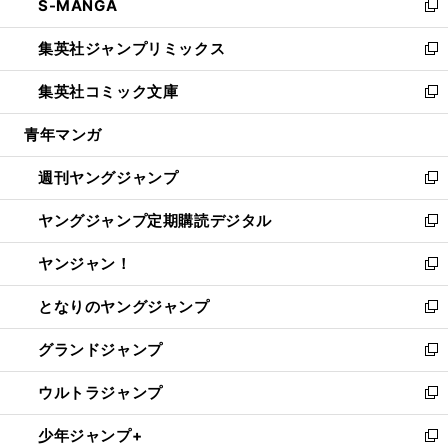
S-MANGA
く
で
ド
ィ
い
新
開
ウ
ン
ウ
し
集英社ジャンプリミックス
く
で
ド
ィ
い
新
開
ウ
ン
ウ
し
集英社コミック文庫
く
で
ド
ィ
い
新
開
ウ
ン
ウ
し
青年マンガ
く
で
ド
ィ
い
開
ウ
ン
ウ
週刊ヤングジャンプ
く
で
ド
ィ
新
開
ウ
ン
し
ヤングジャンプ定期購読デジタル
く
で
ド
い
新
開
ウ
ウ
し
ヤンジャン！
く
で
ィ
い
新
開
ン
ウ
し
となりのヤングジャンプ
く
ド
ィ
い
新
ウ
ン
ウ
し
グランドジャンプ
で
ド
ィ
い
新
開
ウ
ン
ウ
し
ウルトラジャンプ
く
で
ド
ィ
い
新
開
ウ
ン
ウ
し
少年ジャンプ+
く
で
ド
ィ
い
新