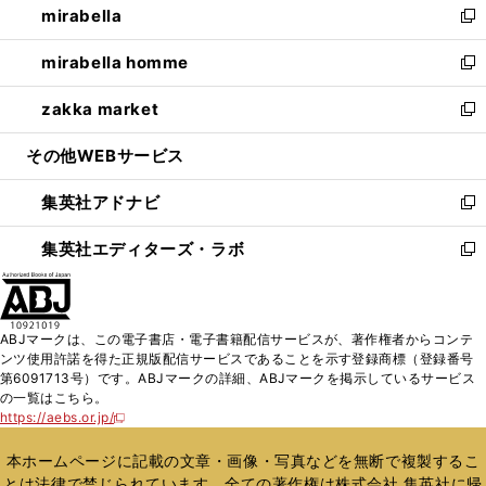
mirabella
く
で
ド
ィ
い
新
開
ウ
ン
ウ
し
mirabella homme
く
で
ド
ィ
い
新
開
ウ
ン
ウ
し
zakka market
く
で
ド
ィ
い
新
開
ウ
ン
ウ
し
その他WEBサービス
く
で
ド
ィ
い
開
ウ
ン
ウ
集英社アドナビ
く
で
ド
ィ
新
開
ウ
ン
し
集英社エディターズ・ラボ
く
で
ド
い
新
開
ウ
ウ
し
く
で
ィ
い
開
ン
ウ
ABJマークは、この電子書店・電子書籍配信サービスが、著作権者からコンテ
く
ド
ィ
ンツ使用許諾を得た正規版配信サービスであることを示す登録商標（登録番号
ウ
ン
第6091713号）です。ABJマークの詳細、ABJマークを掲示しているサービス
で
ド
の一覧はこちら。
開
ウ
https://aebs.or.jp/
新
く
で
し
い
開
本ホームページに記載の文章・画像・写真などを無断で複製するこ
ウ
く
とは法律で禁じられています。全ての著作権は株式会社 集英社に帰