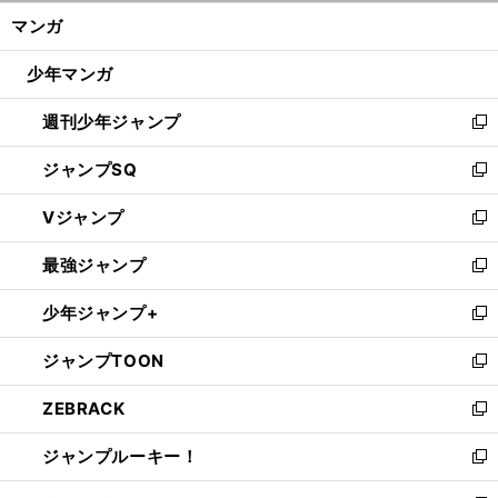
ン
く/
マンガ
ド
閉
ウ
じ
少年マンガ
で
る
開
週刊少年ジャンプ
く
新
し
ジャンプSQ
い
新
ウ
し
Vジャンプ
ィ
い
新
ン
ウ
し
最強ジャンプ
ド
ィ
い
新
ウ
ン
ウ
し
少年ジャンプ+
で
ド
ィ
い
新
開
ウ
ン
ウ
し
ジャンプTOON
く
で
ド
ィ
い
新
開
ウ
ン
ウ
し
ZEBRACK
く
で
ド
ィ
い
新
開
ウ
ン
ウ
し
ジャンプルーキー！
く
で
ド
ィ
い
新
開
ウ
ン
ウ
し