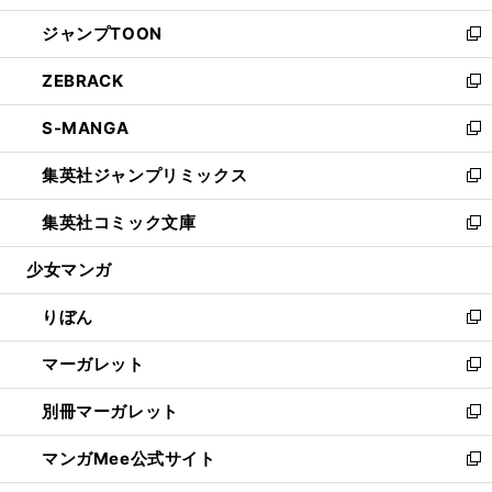
開
ウ
ン
ウ
し
ジャンプTOON
く
で
ド
ィ
い
新
開
ウ
ン
ウ
し
ZEBRACK
く
で
ド
ィ
い
新
開
ウ
ン
ウ
し
S-MANGA
く
で
ド
ィ
い
新
開
ウ
ン
ウ
し
集英社ジャンプリミックス
く
で
ド
ィ
い
新
開
ウ
ン
ウ
し
集英社コミック文庫
く
で
ド
ィ
い
新
開
ウ
ン
ウ
し
少女マンガ
く
で
ド
ィ
い
開
ウ
ン
ウ
りぼん
く
で
ド
ィ
新
開
ウ
ン
し
マーガレット
く
で
ド
い
新
開
ウ
ウ
し
別冊マーガレット
く
で
ィ
い
新
開
ン
ウ
し
マンガMee公式サイト
く
ド
ィ
い
新
ウ
ン
ウ
し