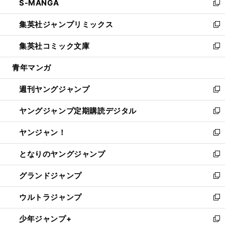
S-MANGA
く
で
ド
ィ
い
新
開
ウ
ン
ウ
し
集英社ジャンプリミックス
く
で
ド
ィ
い
新
開
ウ
ン
ウ
し
集英社コミック文庫
く
で
ド
ィ
い
新
開
ウ
ン
ウ
し
青年マンガ
く
で
ド
ィ
い
開
ウ
ン
ウ
週刊ヤングジャンプ
く
で
ド
ィ
新
開
ウ
ン
し
ヤングジャンプ定期購読デジタル
く
で
ド
い
新
開
ウ
ウ
し
ヤンジャン！
く
で
ィ
い
新
開
ン
ウ
し
となりのヤングジャンプ
く
ド
ィ
い
新
ウ
ン
ウ
し
グランドジャンプ
で
ド
ィ
い
新
開
ウ
ン
ウ
し
ウルトラジャンプ
く
で
ド
ィ
い
新
開
ウ
ン
ウ
し
少年ジャンプ+
く
で
ド
ィ
い
新