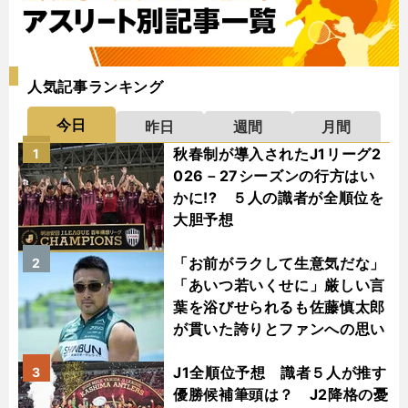
人気記事ランキング
今日
昨日
週間
月間
秋春制が導入されたJ1リーグ2
1
026－27シーズンの行方はい
かに!? ５人の識者が全順位を
大胆予想
「お前がラクして生意気だな」
2
「あいつ若いくせに」厳しい言
葉を浴びせられるも佐藤慎太郎
が貫いた誇りとファンへの思い
J1全順位予想 識者５人が推す
3
優勝候補筆頭は？ J2降格の憂