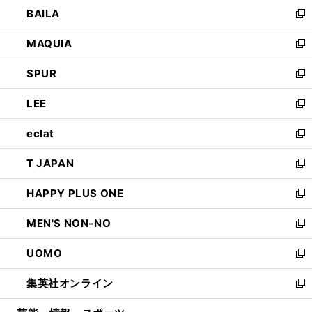
ウ
し
BAILA
く
ィ
い
新
ン
ウ
し
MAQUIA
ド
ィ
い
新
ウ
ン
ウ
し
SPUR
で
ド
ィ
い
新
開
ウ
ン
ウ
し
LEE
く
で
ド
ィ
い
新
開
ウ
ン
ウ
し
eclat
く
で
ド
ィ
い
新
開
ウ
ン
ウ
し
T JAPAN
く
で
ド
ィ
い
新
開
ウ
ン
ウ
し
HAPPY PLUS ONE
く
で
ド
ィ
い
新
開
ウ
ン
ウ
し
MEN'S NON-NO
く
で
ド
ィ
い
新
開
ウ
ン
ウ
し
UOMO
く
で
ド
ィ
い
新
開
ウ
ン
ウ
し
集英社オンライン
く
で
ド
ィ
い
新
開
ウ
ン
ウ
し