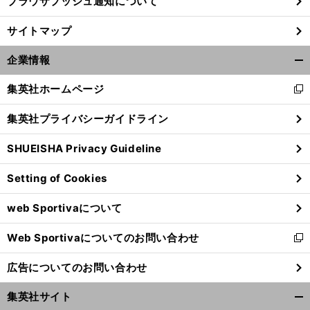
ブラウザプッシュ通知について
サイトマップ
企業情報
開
く/
集英社ホームページ
新
閉
し
じ
集英社プライバシーガイドライン
い
る
ウ
SHUEISHA Privacy Guideline
ィ
ン
Setting of Cookies
ド
ウ
web Sportivaについて
で
開
Web Sportivaについてのお問い合わせ
く
新
し
広告についてのお問い合わせ
い
ウ
集英社サイト
ィ
開