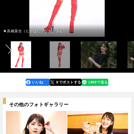
前へ
★高橋菜生（たかはし・なお）さん
いいね
Xでポストする
LINEで送る
line
faceboo
x
k
その他のフォトギャラリー