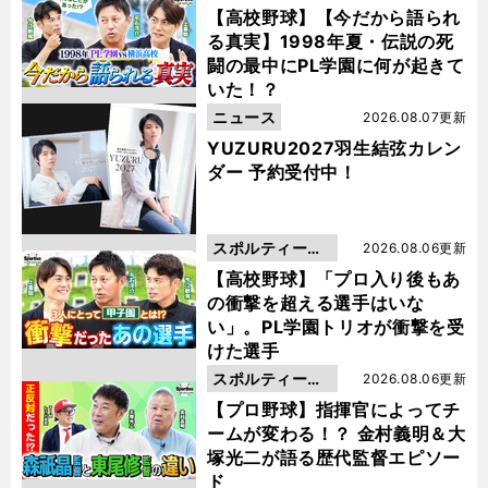
動画
【高校野球】【今だから語られ
る真実】1998年夏・伝説の死
闘の最中にPL学園に何が起きて
いた！？
ニュース
2026.08.07更新
YUZURU2027羽生結弦カレン
ダー 予約受付中！
スポルティーバ
2026.08.06更新
動画
【高校野球】「プロ入り後もあ
の衝撃を超える選手はいな
い」。PL学園トリオが衝撃を受
けた選手
スポルティーバ
2026.08.06更新
動画
【プロ野球】指揮官によってチ
ームが変わる！？ 金村義明＆大
塚光二が語る歴代監督エピソー
ド