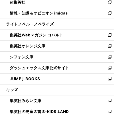
e!集英社
く
で
ド
ィ
い
新
開
ウ
ン
ウ
し
情報・知識＆オピニオン imidas
く
で
ド
ィ
い
新
開
ウ
ン
ウ
し
ライトノベル・ノベライズ
く
で
ド
ィ
い
開
ウ
ン
ウ
集英社Webマガジン コバルト
く
で
ド
ィ
新
開
ウ
ン
し
集英社オレンジ文庫
く
で
ド
い
新
開
ウ
ウ
し
シフォン文庫
く
で
ィ
い
新
開
ン
ウ
し
ダッシュエックス文庫公式サイト
く
ド
ィ
い
新
ウ
ン
ウ
し
JUMP j-BOOKS
で
ド
ィ
い
新
開
ウ
ン
ウ
し
キッズ
く
で
ド
ィ
い
開
ウ
ン
ウ
集英社みらい文庫
く
で
ド
ィ
新
開
ウ
ン
し
集英社の児童図書 S-KIDS.LAND
く
で
ド
い
新