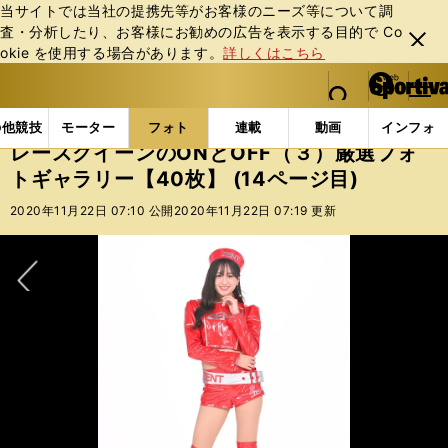
当サイトでは当社の提携先等がお客様のニーズ等について調
査・分析したり、お客様にお勧めの広告を表⽰する⽬的で Co
閉じ
okie を使⽤する場合があります。
詳しくはこちら
る
マイペ
web Sportiva (webスポルティーバ)
検索
メニュ
we
ー
フォトギャラリー
スポーツビーナスギャラリー
レー
b
ジ
の他競技
モーター
フォト
連載
動画
インフォ
ス
レースクイーンのONとOFF（３）厳選フォ
ポ
トギャラリー【40枚】 (14ページ目)
ル
テ
2020年11月22日 07:10 公開
2020年11月22日 07:19 更新
ィ
ー
バ
次へ