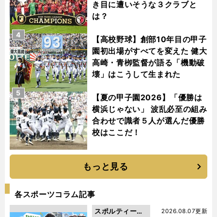
き目に遭いそうな３クラブと
は？
4
【高校野球】創部10年目の甲子
園初出場がすべてを変えた 健大
高崎・青栁監督が語る「機動破
壊」はこうして生まれた
5
【夏の甲子園2026】「優勝は
横浜じゃない」 波乱必至の組み
合わせで識者５人が選んだ優勝
校はここだ！
もっと見る
各スポーツコラム記事
スポルティーバ
2026.08.07更新