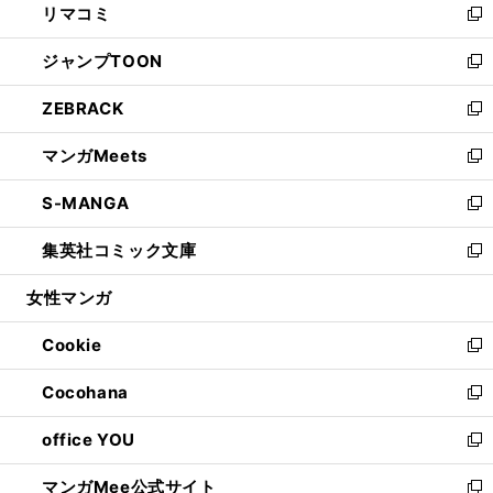
リマコミ
で
ド
ィ
い
新
開
ウ
ン
ウ
し
ジャンプTOON
く
で
ド
ィ
い
新
開
ウ
ン
ウ
し
ZEBRACK
く
で
ド
ィ
い
新
開
ウ
ン
ウ
し
マンガMeets
く
で
ド
ィ
い
新
開
ウ
ン
ウ
し
S-MANGA
く
で
ド
ィ
い
新
開
ウ
ン
ウ
し
集英社コミック文庫
く
で
ド
ィ
い
新
開
ウ
ン
ウ
し
女性マンガ
く
で
ド
ィ
い
開
ウ
ン
ウ
Cookie
く
で
ド
ィ
新
開
ウ
ン
し
Cocohana
く
で
ド
い
新
開
ウ
ウ
し
office YOU
く
で
ィ
い
新
開
ン
ウ
し
マンガMee公式サイト
く
ド
ィ
い
新