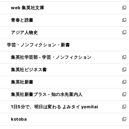
ン
ウ
し
web 集英社文庫
ド
ィ
い
新
ウ
ン
ウ
し
青春と読書
で
ド
ィ
い
新
開
ウ
ン
ウ
し
アジア人物史
く
で
ド
ィ
い
新
開
ウ
ン
ウ
し
学芸・ノンフィクション・新書
く
で
ド
ィ
い
開
ウ
ン
ウ
集英社学芸部 - 学芸・ノンフィクション
く
で
ド
ィ
新
開
ウ
ン
し
集英社ビジネス書
く
で
ド
い
新
開
ウ
ウ
し
集英社新書
く
で
ィ
い
新
開
ン
ウ
し
集英社新書プラス - 知の水先案内人
く
ド
ィ
い
新
ウ
ン
ウ
し
1日5分で、明日は変わる よみタイ yomitai
で
ド
ィ
い
新
開
ウ
ン
ウ
し
kotoba
く
で
ド
ィ
い
新
開
ウ
ン
ウ
し