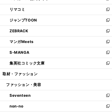
ウ
ン
ウ
し
リマコミ
で
ド
ィ
い
新
開
ウ
ン
ウ
し
ジャンプTOON
く
で
ド
ィ
い
新
開
ウ
ン
ウ
し
ZEBRACK
く
で
ド
ィ
い
新
開
ウ
ン
ウ
し
マンガMeets
く
で
ド
ィ
い
新
開
ウ
ン
ウ
し
S-MANGA
く
で
ド
ィ
い
新
開
ウ
ン
ウ
し
集英社コミック文庫
く
で
ド
ィ
い
新
開
ウ
ン
ウ
し
取材・ファッション
く
で
ド
ィ
い
開
ウ
ン
ウ
ファッション・美容
く
で
ド
ィ
開
ウ
ン
Seventeen
く
で
ド
新
開
ウ
し
non-no
く
で
い
新
開