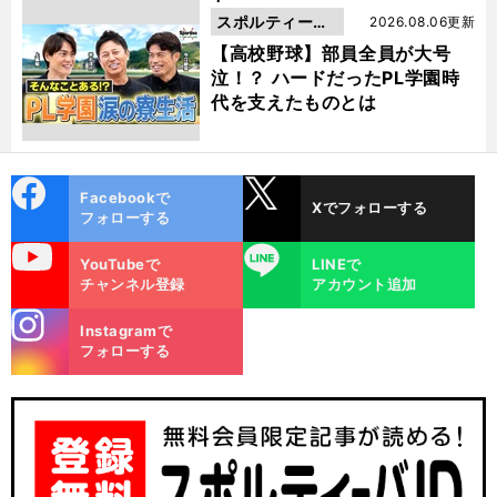
スポルティーバ
2026.08.06更新
動画
【高校野球】部員全員が大号
泣！？ ハードだったPL学園時
代を支えたものとは
cebo
X
Facebookで
Xでフォローする
ok
フォローする
uTube
LINE
YouTubeで
LINEで
チャンネル登録
アカウント追加
stagra
Instagramで
m
フォローする