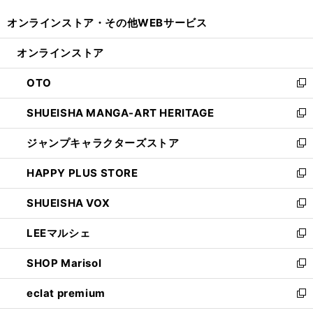
開
ウ
ウ
し
オンラインストア・
その他WEBサービス
く
で
ィ
い
開
ン
ウ
オンラインストア
く
ド
ィ
ウ
ン
OTO
で
ド
新
開
ウ
し
SHUEISHA MANGA-ART HERITAGE
く
で
い
新
開
ウ
し
ジャンプキャラクターズストア
く
ィ
い
新
ン
ウ
し
HAPPY PLUS STORE
ド
ィ
い
新
ウ
ン
ウ
し
SHUEISHA VOX
で
ド
ィ
い
新
開
ウ
ン
ウ
し
LEEマルシェ
く
で
ド
ィ
い
新
開
ウ
ン
ウ
し
SHOP Marisol
く
で
ド
ィ
い
新
開
ウ
ン
ウ
し
eclat premium
く
で
ド
ィ
い
新
開
ウ
ン
ウ
し