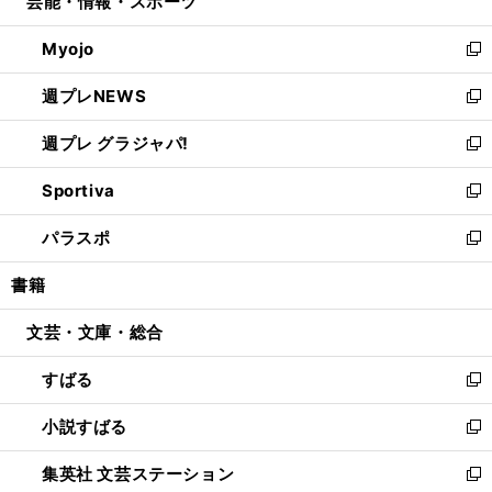
芸能・情報・スポーツ
く
で
ド
ィ
い
開
ウ
ン
ウ
Myojo
く
で
ド
ィ
新
開
ウ
ン
し
週プレNEWS
く
で
ド
い
新
開
ウ
ウ
し
週プレ グラジャパ!
く
で
ィ
い
新
開
ン
ウ
し
Sportiva
く
ド
ィ
い
新
ウ
ン
ウ
し
パラスポ
で
ド
ィ
い
新
開
ウ
ン
ウ
し
書籍
く
で
ド
ィ
い
開
ウ
ン
ウ
文芸・文庫・総合
く
で
ド
ィ
開
ウ
ン
すばる
く
で
ド
新
開
ウ
し
小説すばる
く
で
い
新
開
ウ
し
集英社 文芸ステーション
く
ィ
い
新