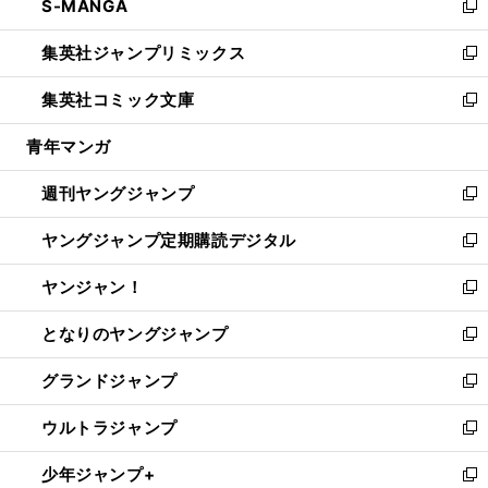
S-MANGA
く
で
ド
ィ
い
新
開
ウ
ン
ウ
し
集英社ジャンプリミックス
く
で
ド
ィ
い
新
開
ウ
ン
ウ
し
集英社コミック文庫
く
で
ド
ィ
い
新
開
ウ
ン
ウ
し
青年マンガ
く
で
ド
ィ
い
開
ウ
ン
ウ
週刊ヤングジャンプ
く
で
ド
ィ
新
開
ウ
ン
し
ヤングジャンプ定期購読デジタル
く
で
ド
い
新
開
ウ
ウ
し
ヤンジャン！
く
で
ィ
い
新
開
ン
ウ
し
となりのヤングジャンプ
く
ド
ィ
い
新
ウ
ン
ウ
し
グランドジャンプ
で
ド
ィ
い
新
開
ウ
ン
ウ
し
ウルトラジャンプ
く
で
ド
ィ
い
新
開
ウ
ン
ウ
し
少年ジャンプ+
く
で
ド
ィ
い
新