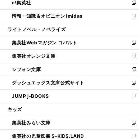
e!集英社
く
で
ド
ィ
い
新
開
ウ
ン
ウ
し
情報・知識＆オピニオン imidas
く
で
ド
ィ
い
新
開
ウ
ン
ウ
し
ライトノベル・ノベライズ
く
で
ド
ィ
い
開
ウ
ン
ウ
集英社Webマガジン コバルト
く
で
ド
ィ
新
開
ウ
ン
し
集英社オレンジ文庫
く
で
ド
い
新
開
ウ
ウ
し
シフォン文庫
く
で
ィ
い
新
開
ン
ウ
し
ダッシュエックス文庫公式サイト
く
ド
ィ
い
新
ウ
ン
ウ
し
JUMP j-BOOKS
で
ド
ィ
い
新
開
ウ
ン
ウ
し
キッズ
く
で
ド
ィ
い
開
ウ
ン
ウ
集英社みらい文庫
く
で
ド
ィ
新
開
ウ
ン
し
集英社の児童図書 S-KIDS.LAND
く
で
ド
い
新