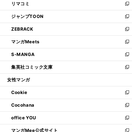
リマコミ
で
ド
ィ
い
新
開
ウ
ン
ウ
し
ジャンプTOON
く
で
ド
ィ
い
新
開
ウ
ン
ウ
し
ZEBRACK
く
で
ド
ィ
い
新
開
ウ
ン
ウ
し
マンガMeets
く
で
ド
ィ
い
新
開
ウ
ン
ウ
し
S-MANGA
く
で
ド
ィ
い
新
開
ウ
ン
ウ
し
集英社コミック文庫
く
で
ド
ィ
い
新
開
ウ
ン
ウ
し
女性マンガ
く
で
ド
ィ
い
開
ウ
ン
ウ
Cookie
く
で
ド
ィ
新
開
ウ
ン
し
Cocohana
く
で
ド
い
新
開
ウ
ウ
し
office YOU
く
で
ィ
い
新
開
ン
ウ
し
マンガMee公式サイト
く
ド
ィ
い
新