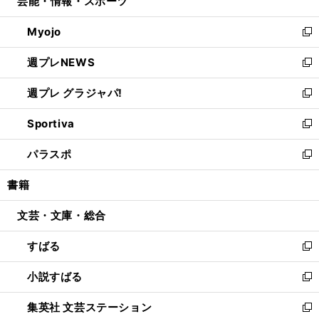
芸能・情報・スポーツ
く
で
ド
ィ
い
開
ウ
ン
ウ
Myojo
く
で
ド
ィ
新
開
ウ
ン
し
週プレNEWS
く
で
ド
い
新
開
ウ
ウ
し
週プレ グラジャパ!
く
で
ィ
い
新
開
ン
ウ
し
Sportiva
く
ド
ィ
い
新
ウ
ン
ウ
し
パラスポ
で
ド
ィ
い
新
開
ウ
ン
ウ
し
書籍
く
で
ド
ィ
い
開
ウ
ン
ウ
文芸・文庫・総合
く
で
ド
ィ
開
ウ
ン
すばる
く
で
ド
新
開
ウ
し
小説すばる
く
で
い
新
開
ウ
し
集英社 文芸ステーション
く
ィ
い
新