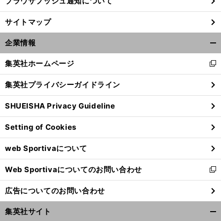
ブラウザプッシュ通知について
サイトマップ
企業情報
開
く/
集英社ホームページ
新
閉
し
じ
集英社プライバシーガイドライン
い
る
ウ
SHUEISHA Privacy Guideline
ィ
ン
Setting of Cookies
ド
ウ
web Sportivaについて
で
開
Web Sportivaについてのお問い合わせ
く
新
し
広告についてのお問い合わせ
い
ウ
集英社サイト
ィ
開