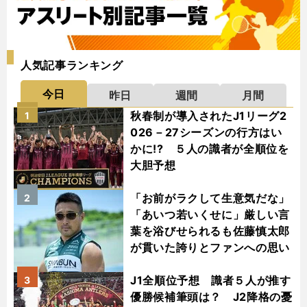
人気記事ランキング
今日
昨日
週間
月間
秋春制が導入されたJ1リーグ2
1
026－27シーズンの行方はい
かに!? ５人の識者が全順位を
大胆予想
「お前がラクして生意気だな」
2
「あいつ若いくせに」厳しい言
葉を浴びせられるも佐藤慎太郎
が貫いた誇りとファンへの思い
J1全順位予想 識者５人が推す
3
優勝候補筆頭は？ J2降格の憂