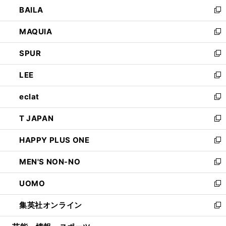
ウ
し
BAILA
く
ィ
い
新
ン
ウ
し
MAQUIA
ド
ィ
い
新
ウ
ン
ウ
し
SPUR
で
ド
ィ
い
新
開
ウ
ン
ウ
し
LEE
く
で
ド
ィ
い
新
開
ウ
ン
ウ
し
eclat
く
で
ド
ィ
い
新
開
ウ
ン
ウ
し
T JAPAN
く
で
ド
ィ
い
新
開
ウ
ン
ウ
し
HAPPY PLUS ONE
く
で
ド
ィ
い
新
開
ウ
ン
ウ
し
MEN'S NON-NO
く
で
ド
ィ
い
新
開
ウ
ン
ウ
し
UOMO
く
で
ド
ィ
い
新
開
ウ
ン
ウ
し
集英社オンライン
く
で
ド
ィ
い
新
開
ウ
ン
ウ
し