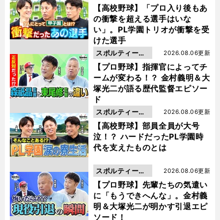
動画
【高校野球】「プロ入り後もあ
の衝撃を超える選手はいな
い」。PL学園トリオが衝撃を受
けた選手
スポルティーバ
2026.08.06更新
動画
【プロ野球】指揮官によってチ
ームが変わる！？ 金村義明＆大
塚光二が語る歴代監督エピソー
ド
スポルティーバ
2026.08.06更新
動画
【高校野球】部員全員が大号
泣！？ ハードだったPL学園時
代を支えたものとは
スポルティーバ
2026.08.06更新
動画
【プロ野球】先輩たちの気遣い
に「もうできへんな」。金村義
明＆大塚光二が明かす引退エピ
ソード！