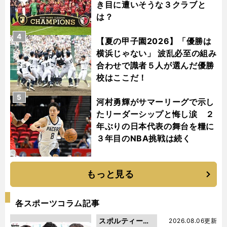
き目に遭いそうな３クラブと
は？
4
【夏の甲子園2026】「優勝は
横浜じゃない」 波乱必至の組み
合わせで識者５人が選んだ優勝
校はここだ！
5
河村勇輝がサマーリーグで示し
たリーダーシップと悔し涙 ２
年ぶりの日本代表の舞台を糧に
３年目のNBA挑戦は続く
もっと見る
各スポーツコラム記事
スポルティーバ
2026.08.06更新