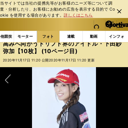
当サイトでは当社の提携先等がお客様のニーズ等について調
査・分析したり、お客様にお勧めの広告を表⽰する⽬的で Co
閉じ
okie を使⽤する場合があります。
詳しくはこちら
る
マイペ
web Sportiva (webスポルティーバ)
検索
メニュ
we
ー
フォトギャラリー
スポーツビーナスギャラリー
高み
b
ジ
の他競技
モーター
フォト
連載
動画
インフォ
ス
高みへ向かうドリフト界のアイドル・下田紗
ポ
弥加【10枚】 (10ページ目)
ル
テ
2020年11月17日 11:20 公開
2020年11月17日 11:20 更新
ィ
ー
バ
次へ