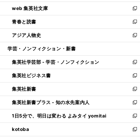
ン
ウ
し
web 集英社文庫
ド
ィ
い
新
ウ
ン
ウ
し
青春と読書
で
ド
ィ
い
新
開
ウ
ン
ウ
し
アジア人物史
く
で
ド
ィ
い
新
開
ウ
ン
ウ
し
学芸・ノンフィクション・新書
く
で
ド
ィ
い
開
ウ
ン
ウ
集英社学芸部 - 学芸・ノンフィクション
く
で
ド
ィ
新
開
ウ
ン
し
集英社ビジネス書
く
で
ド
い
新
開
ウ
ウ
し
集英社新書
く
で
ィ
い
新
開
ン
ウ
し
集英社新書プラス - 知の水先案内人
く
ド
ィ
い
新
ウ
ン
ウ
し
1日5分で、明日は変わる よみタイ yomitai
で
ド
ィ
い
新
開
ウ
ン
ウ
し
kotoba
く
で
ド
ィ
い
新
開
ウ
ン
ウ
し