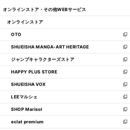
開
ウ
ウ
し
オンラインストア・
その他WEBサービス
く
で
ィ
い
開
ン
ウ
オンラインストア
く
ド
ィ
ウ
ン
OTO
で
ド
新
開
ウ
し
SHUEISHA MANGA-ART HERITAGE
く
で
い
新
開
ウ
し
ジャンプキャラクターズストア
く
ィ
い
新
ン
ウ
し
HAPPY PLUS STORE
ド
ィ
い
新
ウ
ン
ウ
し
SHUEISHA VOX
で
ド
ィ
い
新
開
ウ
ン
ウ
し
LEEマルシェ
く
で
ド
ィ
い
新
開
ウ
ン
ウ
し
SHOP Marisol
く
で
ド
ィ
い
新
開
ウ
ン
ウ
し
eclat premium
く
で
ド
ィ
い
新
開
ウ
ン
ウ
し