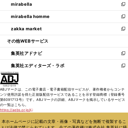
mirabella
く
で
ド
ィ
い
新
開
ウ
ン
ウ
し
mirabella homme
く
で
ド
ィ
い
新
開
ウ
ン
ウ
し
zakka market
く
で
ド
ィ
い
新
開
ウ
ン
ウ
し
その他WEBサービス
く
で
ド
ィ
い
開
ウ
ン
ウ
集英社アドナビ
く
で
ド
ィ
新
開
ウ
ン
し
集英社エディターズ・ラボ
く
で
ド
い
新
開
ウ
ウ
し
く
で
ィ
い
開
ン
ウ
ABJマークは、この電子書店・電子書籍配信サービスが、著作権者からコンテ
く
ド
ィ
ンツ使用許諾を得た正規版配信サービスであることを示す登録商標（登録番号
ウ
ン
第6091713号）です。ABJマークの詳細、ABJマークを掲示しているサービス
で
ド
の一覧はこちら。
開
ウ
https://aebs.or.jp/
新
く
で
し
い
開
本ホームページに記載の文章・画像・写真などを無断で複製するこ
ウ
く
とは法律で禁じられています。全ての著作権は株式会社 集英社に帰