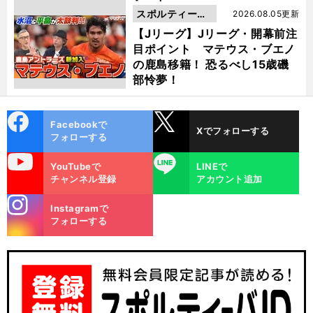
スポルティーバ
2026.08.05更新
動画
【Jリーグ】Jリーグ・開幕前注
目ポイント マテウス・ブエノ
の鹿島移籍！ 恐るべし15歳磯
部怜夢！
cebo
X
Facebookで
Xでフォローする
ok
フォローする
uTube
LINE
YouTubeで
LINEで
チャンネル登録
アカウント追加
stagra
Instagramで
m
フォローする