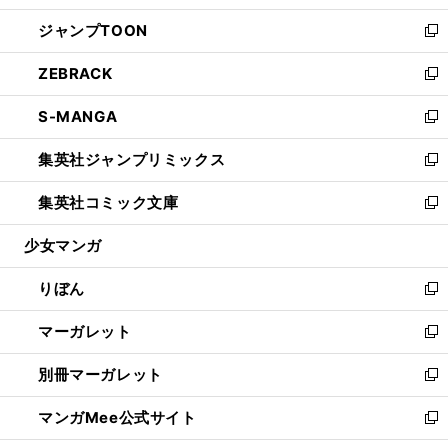
開
ウ
ン
ウ
し
ジャンプTOON
く
で
ド
ィ
い
新
開
ウ
ン
ウ
し
ZEBRACK
く
で
ド
ィ
い
新
開
ウ
ン
ウ
し
S-MANGA
く
で
ド
ィ
い
新
開
ウ
ン
ウ
し
集英社ジャンプリミックス
く
で
ド
ィ
い
新
開
ウ
ン
ウ
し
集英社コミック文庫
く
で
ド
ィ
い
新
開
ウ
ン
ウ
し
少女マンガ
く
で
ド
ィ
い
開
ウ
ン
ウ
りぼん
く
で
ド
ィ
新
開
ウ
ン
し
マーガレット
く
で
ド
い
新
開
ウ
ウ
し
別冊マーガレット
く
で
ィ
い
新
開
ン
ウ
し
マンガMee公式サイト
く
ド
ィ
い
新
ウ
ン
ウ
し