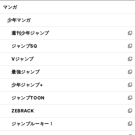
ン
く/
マンガ
ド
閉
ウ
じ
少年マンガ
で
る
開
週刊少年ジャンプ
く
新
し
ジャンプSQ
い
新
ウ
し
Vジャンプ
ィ
い
新
ン
ウ
し
最強ジャンプ
ド
ィ
い
新
ウ
ン
ウ
し
少年ジャンプ+
で
ド
ィ
い
新
開
ウ
ン
ウ
し
ジャンプTOON
く
で
ド
ィ
い
新
開
ウ
ン
ウ
し
ZEBRACK
く
で
ド
ィ
い
新
開
ウ
ン
ウ
し
ジャンプルーキー！
く
で
ド
ィ
い
新
開
ウ
ン
ウ
し