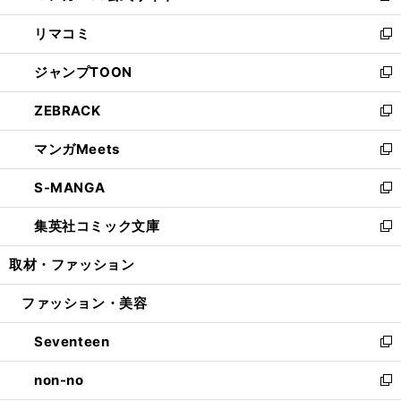
ウ
ン
ウ
し
リマコミ
で
ド
ィ
い
新
開
ウ
ン
ウ
し
ジャンプTOON
く
で
ド
ィ
い
新
開
ウ
ン
ウ
し
ZEBRACK
く
で
ド
ィ
い
新
開
ウ
ン
ウ
し
マンガMeets
く
で
ド
ィ
い
新
開
ウ
ン
ウ
し
S-MANGA
く
で
ド
ィ
い
新
開
ウ
ン
ウ
し
集英社コミック文庫
く
で
ド
ィ
い
新
開
ウ
ン
ウ
し
取材・ファッション
く
で
ド
ィ
い
開
ウ
ン
ウ
ファッション・美容
く
で
ド
ィ
開
ウ
ン
Seventeen
く
で
ド
新
開
ウ
し
non-no
く
で
い
新
開