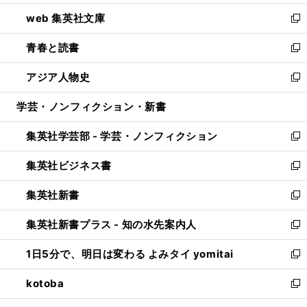
ン
ウ
し
web 集英社文庫
ド
ィ
い
新
ウ
ン
ウ
し
青春と読書
で
ド
ィ
い
新
開
ウ
ン
ウ
し
アジア人物史
く
で
ド
ィ
い
新
開
ウ
ン
ウ
し
学芸・ノンフィクション・新書
く
で
ド
ィ
い
開
ウ
ン
ウ
集英社学芸部 - 学芸・ノンフィクション
く
で
ド
ィ
新
開
ウ
ン
し
集英社ビジネス書
く
で
ド
い
新
開
ウ
ウ
し
集英社新書
く
で
ィ
い
新
開
ン
ウ
し
集英社新書プラス - 知の水先案内人
く
ド
ィ
い
新
ウ
ン
ウ
し
1日5分で、明日は変わる よみタイ yomitai
で
ド
ィ
い
新
開
ウ
ン
ウ
し
kotoba
く
で
ド
ィ
い
新
開
ウ
ン
ウ
し