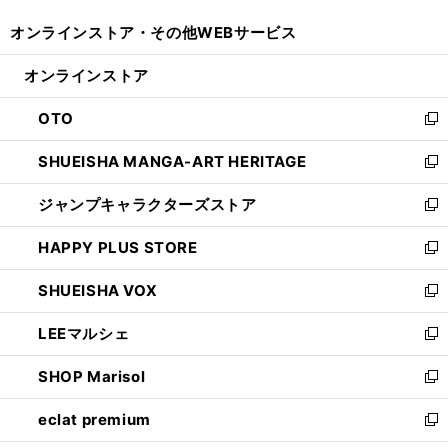
開
ウ
ウ
し
オンラインストア・
その他WEBサービス
く
で
ィ
い
開
ン
ウ
オンラインストア
く
ド
ィ
ウ
ン
OTO
で
ド
新
開
ウ
し
SHUEISHA MANGA-ART HERITAGE
く
で
い
新
開
ウ
し
ジャンプキャラクターズストア
く
ィ
い
新
ン
ウ
し
HAPPY PLUS STORE
ド
ィ
い
新
ウ
ン
ウ
し
SHUEISHA VOX
で
ド
ィ
い
新
開
ウ
ン
ウ
し
LEEマルシェ
く
で
ド
ィ
い
新
開
ウ
ン
ウ
し
SHOP Marisol
く
で
ド
ィ
い
新
開
ウ
ン
ウ
し
eclat premium
く
で
ド
ィ
い
新
開
ウ
ン
ウ
し