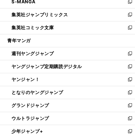
S-MANGA
く
で
ド
ィ
い
新
開
ウ
ン
ウ
し
集英社ジャンプリミックス
く
で
ド
ィ
い
新
開
ウ
ン
ウ
し
集英社コミック文庫
く
で
ド
ィ
い
新
開
ウ
ン
ウ
し
青年マンガ
く
で
ド
ィ
い
開
ウ
ン
ウ
週刊ヤングジャンプ
く
で
ド
ィ
新
開
ウ
ン
し
ヤングジャンプ定期購読デジタル
く
で
ド
い
新
開
ウ
ウ
し
ヤンジャン！
く
で
ィ
い
新
開
ン
ウ
し
となりのヤングジャンプ
く
ド
ィ
い
新
ウ
ン
ウ
し
グランドジャンプ
で
ド
ィ
い
新
開
ウ
ン
ウ
し
ウルトラジャンプ
く
で
ド
ィ
い
新
開
ウ
ン
ウ
し
少年ジャンプ+
く
で
ド
ィ
い
新