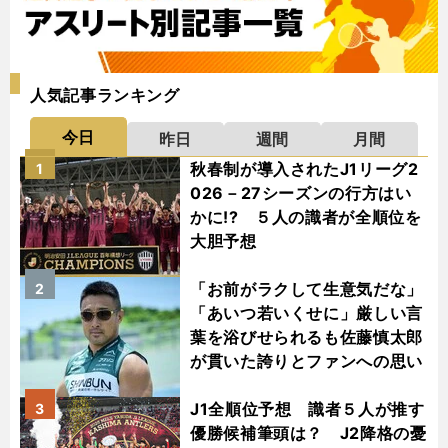
人気記事ランキング
今日
昨日
週間
月間
秋春制が導入されたJ1リーグ2
1
026－27シーズンの行方はい
かに!? ５人の識者が全順位を
大胆予想
「お前がラクして生意気だな」
2
「あいつ若いくせに」厳しい言
葉を浴びせられるも佐藤慎太郎
が貫いた誇りとファンへの思い
J1全順位予想 識者５人が推す
3
優勝候補筆頭は？ J2降格の憂