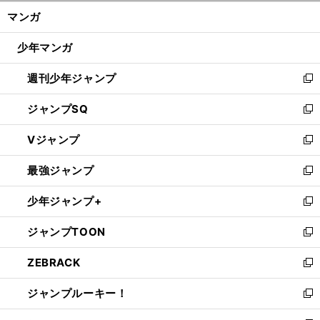
ン
く/
マンガ
ド
閉
ウ
じ
少年マンガ
で
る
開
週刊少年ジャンプ
く
新
し
ジャンプSQ
い
新
ウ
し
Vジャンプ
ィ
い
新
ン
ウ
し
最強ジャンプ
ド
ィ
い
新
ウ
ン
ウ
し
少年ジャンプ+
で
ド
ィ
い
新
開
ウ
ン
ウ
し
ジャンプTOON
く
で
ド
ィ
い
新
開
ウ
ン
ウ
し
ZEBRACK
く
で
ド
ィ
い
新
開
ウ
ン
ウ
し
ジャンプルーキー！
く
で
ド
ィ
い
新
開
ウ
ン
ウ
し