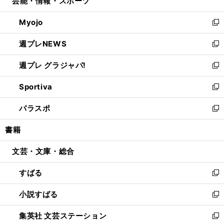
芸能・情報・スポーツ
く
で
ド
ィ
い
開
ウ
ン
ウ
Myojo
く
で
ド
ィ
新
開
ウ
ン
し
週プレNEWS
く
で
ド
い
新
開
ウ
ウ
し
週プレ グラジャパ!
く
で
ィ
い
新
開
ン
ウ
し
Sportiva
く
ド
ィ
い
新
ウ
ン
ウ
し
パラスポ
で
ド
ィ
い
新
開
ウ
ン
ウ
し
書籍
く
で
ド
ィ
い
開
ウ
ン
ウ
文芸・文庫・総合
く
で
ド
ィ
開
ウ
ン
すばる
く
で
ド
新
開
ウ
し
小説すばる
く
で
い
新
開
ウ
し
集英社 文芸ステーション
く
ィ
い
新