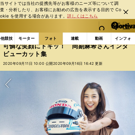
当サイトでは当社の提携先等がお客様のニーズ等について調
査・分析したり、お客様にお勧めの広告を表⽰する⽬的で Co
閉じ
okie を使⽤する場合があります。
詳しくはこちら
る
マイペ
web Sportiva (webスポルティーバ)
検索
メニュ
we
ー
フォトギャラリー
スポーツビーナスギャラリー
可
b
ジ
の他競技
モーター
フォト
連載
動画
インフォ
ス
可憐な笑顔にドキッ！ 岡副麻希さんインタ
ポ
ビューカット集
ル
テ
2020年09月11日 10:00 公開
2020年09月16日 16:42 更新
ィ
ー
バ
次へ