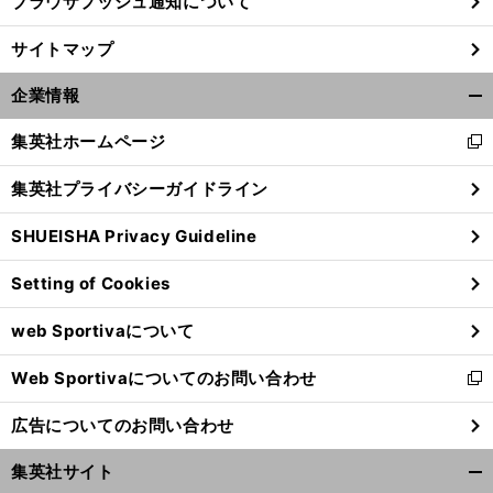
ブラウザプッシュ通知について
サイトマップ
企業情報
開
く/
集英社ホームページ
新
閉
し
じ
集英社プライバシーガイドライン
い
る
ウ
SHUEISHA Privacy Guideline
ィ
ン
Setting of Cookies
ド
ウ
web Sportivaについて
で
開
Web Sportivaについてのお問い合わせ
く
新
し
広告についてのお問い合わせ
い
ウ
集英社サイト
ィ
開