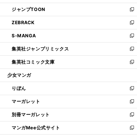
開
ウ
ン
ウ
し
ジャンプTOON
く
で
ド
ィ
い
新
開
ウ
ン
ウ
し
ZEBRACK
く
で
ド
ィ
い
新
開
ウ
ン
ウ
し
S-MANGA
く
で
ド
ィ
い
新
開
ウ
ン
ウ
し
集英社ジャンプリミックス
く
で
ド
ィ
い
新
開
ウ
ン
ウ
し
集英社コミック文庫
く
で
ド
ィ
い
新
開
ウ
ン
ウ
し
少女マンガ
く
で
ド
ィ
い
開
ウ
ン
ウ
りぼん
く
で
ド
ィ
新
開
ウ
ン
し
マーガレット
く
で
ド
い
新
開
ウ
ウ
し
別冊マーガレット
く
で
ィ
い
新
開
ン
ウ
し
マンガMee公式サイト
く
ド
ィ
い
新
ウ
ン
ウ
し