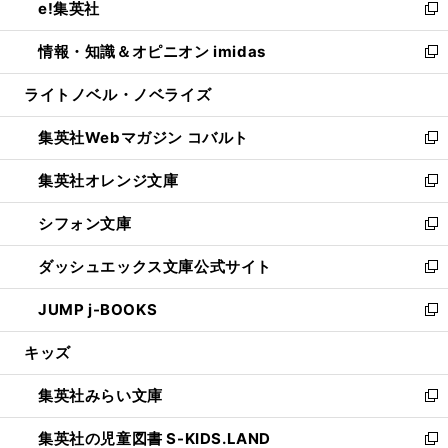
e!集英社
く
で
ド
ィ
い
新
開
ウ
ン
ウ
し
情報・知識＆オピニオン imidas
く
で
ド
ィ
い
新
開
ウ
ン
ウ
し
ライトノベル・ノベライズ
く
で
ド
ィ
い
開
ウ
ン
ウ
集英社Webマガジン コバルト
く
で
ド
ィ
新
開
ウ
ン
し
集英社オレンジ文庫
く
で
ド
い
新
開
ウ
ウ
し
シフォン文庫
く
で
ィ
い
新
開
ン
ウ
し
ダッシュエックス文庫公式サイト
く
ド
ィ
い
新
ウ
ン
ウ
し
JUMP j-BOOKS
で
ド
ィ
い
新
開
ウ
ン
ウ
し
キッズ
く
で
ド
ィ
い
開
ウ
ン
ウ
集英社みらい文庫
く
で
ド
ィ
新
開
ウ
ン
し
集英社の児童図書 S-KIDS.LAND
く
で
ド
い
新