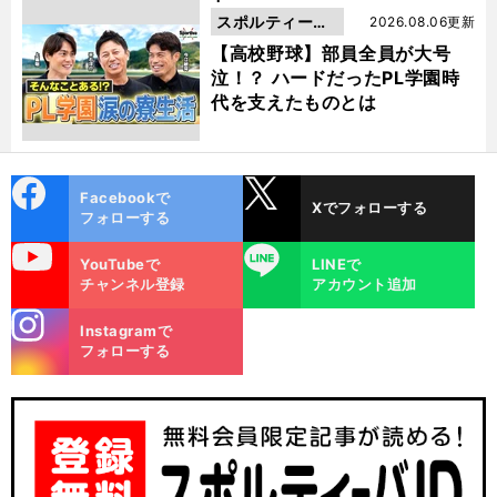
スポルティーバ
2026.08.06更新
動画
【高校野球】部員全員が大号
泣！？ ハードだったPL学園時
代を支えたものとは
cebo
X
Facebookで
Xでフォローする
ok
フォローする
uTube
LINE
YouTubeで
LINEで
チャンネル登録
アカウント追加
stagra
Instagramで
m
フォローする