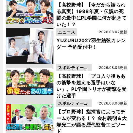
動画
【高校野球】【今だから語られ
る真実】1998年夏・伝説の死
闘の最中にPL学園に何が起きて
いた！？
ニュース
2026.08.07更新
YUZURU2027羽生結弦カレン
ダー 予約受付中！
スポルティーバ
2026.08.06更新
動画
【高校野球】「プロ入り後もあ
の衝撃を超える選手はいな
い」。PL学園トリオが衝撃を受
けた選手
スポルティーバ
2026.08.06更新
動画
【プロ野球】指揮官によってチ
ームが変わる！？ 金村義明＆大
塚光二が語る歴代監督エピソー
ド