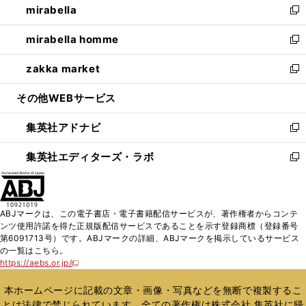
mirabella
く
で
ド
ィ
い
新
開
ウ
ン
ウ
し
mirabella homme
く
で
ド
ィ
い
新
開
ウ
ン
ウ
し
zakka market
く
で
ド
ィ
い
新
開
ウ
ン
ウ
し
その他WEBサービス
く
で
ド
ィ
い
開
ウ
ン
ウ
集英社アドナビ
く
で
ド
ィ
新
開
ウ
ン
し
集英社エディターズ・ラボ
く
で
ド
い
新
開
ウ
ウ
し
く
で
ィ
い
開
ン
ウ
ABJマークは、この電子書店・電子書籍配信サービスが、著作権者からコンテ
く
ド
ィ
ンツ使用許諾を得た正規版配信サービスであることを示す登録商標（登録番号
ウ
ン
第6091713号）です。ABJマークの詳細、ABJマークを掲示しているサービス
で
ド
の一覧はこちら。
開
ウ
https://aebs.or.jp/
新
く
で
し
い
開
本ホームページに記載の文章・画像・写真などを無断で複製するこ
ウ
く
とは法律で禁じられています。全ての著作権は株式会社 集英社に帰