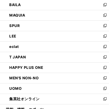
ウ
し
BAILA
く
ィ
い
新
ン
ウ
し
MAQUIA
ド
ィ
い
新
ウ
ン
ウ
し
SPUR
で
ド
ィ
い
新
開
ウ
ン
ウ
し
LEE
く
で
ド
ィ
い
新
開
ウ
ン
ウ
し
eclat
く
で
ド
ィ
い
新
開
ウ
ン
ウ
し
T JAPAN
く
で
ド
ィ
い
新
開
ウ
ン
ウ
し
HAPPY PLUS ONE
く
で
ド
ィ
い
新
開
ウ
ン
ウ
し
MEN'S NON-NO
く
で
ド
ィ
い
新
開
ウ
ン
ウ
し
UOMO
く
で
ド
ィ
い
新
開
ウ
ン
ウ
し
集英社オンライン
く
で
ド
ィ
い
新
開
ウ
ン
ウ
し