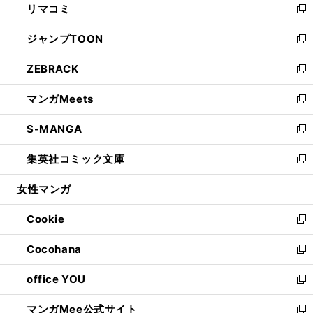
リマコミ
で
ド
ィ
い
新
開
ウ
ン
ウ
し
ジャンプTOON
く
で
ド
ィ
い
新
開
ウ
ン
ウ
し
ZEBRACK
く
で
ド
ィ
い
新
開
ウ
ン
ウ
し
マンガMeets
く
で
ド
ィ
い
新
開
ウ
ン
ウ
し
S-MANGA
く
で
ド
ィ
い
新
開
ウ
ン
ウ
し
集英社コミック文庫
く
で
ド
ィ
い
新
開
ウ
ン
ウ
し
女性マンガ
く
で
ド
ィ
い
開
ウ
ン
ウ
Cookie
く
で
ド
ィ
新
開
ウ
ン
し
Cocohana
く
で
ド
い
新
開
ウ
ウ
し
office YOU
く
で
ィ
い
新
開
ン
ウ
し
マンガMee公式サイト
く
ド
ィ
い
新