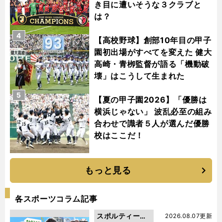
き目に遭いそうな３クラブと
は？
4
【高校野球】創部10年目の甲子
園初出場がすべてを変えた 健大
高崎・青栁監督が語る「機動破
壊」はこうして生まれた
5
【夏の甲子園2026】「優勝は
横浜じゃない」 波乱必至の組み
合わせで識者５人が選んだ優勝
校はここだ！
もっと見る
各スポーツコラム記事
スポルティーバ
2026.08.07更新