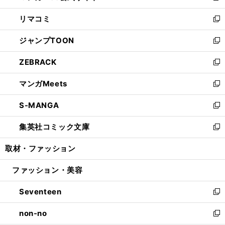
ウ
ン
ウ
し
リマコミ
で
ド
ィ
い
新
開
ウ
ン
ウ
し
ジャンプTOON
く
で
ド
ィ
い
新
開
ウ
ン
ウ
し
ZEBRACK
く
で
ド
ィ
い
新
開
ウ
ン
ウ
し
マンガMeets
く
で
ド
ィ
い
新
開
ウ
ン
ウ
し
S-MANGA
く
で
ド
ィ
い
新
開
ウ
ン
ウ
し
集英社コミック文庫
く
で
ド
ィ
い
新
開
ウ
ン
ウ
し
取材・ファッション
く
で
ド
ィ
い
開
ウ
ン
ウ
ファッション・美容
く
で
ド
ィ
開
ウ
ン
Seventeen
く
で
ド
新
開
ウ
し
non-no
く
で
い
新
開