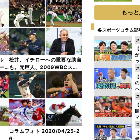
と
もっと
各スポーツコラム記
ス
【
が
ル
松井、イチローへの重要な助言
っ
た
ー2
も。元巨人、2009WBCスコ
ス
アラーの三井康浩氏インタビュ
【
ーカット
の
へ
大
ス
エ
【
マ
島
ス
歳
コラムフォト 2020/04/25-2
【
6
考