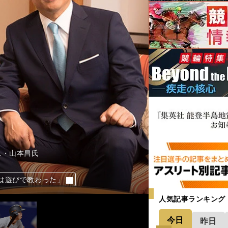
ス・山本昌氏
は遊びで教わった」
言っていられない」
奔放で弾けていた
が巨人一軍を目指す
人気記事ランキング
今日
昨日