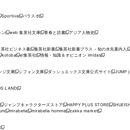
し
し
し
し
し
ン
ン
ン
ン
開
開
開
開
開
い
い
い
い
い
ド
ド
ド
ド
く
く
く
く
く
ウ
ウ
ウ
ウ
ウ
ウ
ウ
ウ
ウ
Sportiva
パラスポ
新
新
ィ
ィ
ィ
ィ
ィ
で
で
で
で
し
し
し
ン
ン
ン
ン
ン
開
開
開
開
い
い
い
ド
ド
ド
ド
ド
ョン
web 集英社文庫
青春と読書
アジア人物史
く
く
く
く
新
新
新
新
ウ
ウ
ウ
ウ
ウ
ウ
ウ
ウ
し
し
し
し
ィ
ィ
ィ
で
で
で
で
で
い
い
い
い
ン
ン
ン
集英社ビジネス書
集英社新書
集英社新書プラス - 知の水先案内人
開
開
開
開
開
新
新
新
ウ
ウ
ウ
ウ
ド
ド
ド
kotoba
e!集英社
情報・知識＆オピニオン imidas
く
く
く
く
く
新
し
新
し
新
ィ
ィ
ィ
ィ
ウ
ウ
ウ
し
し
い
し
い
し
ン
ン
ン
ン
で
で
で
い
い
ウ
い
ウ
い
ド
ド
ド
ド
ンジ文庫
シフォン文庫
ダッシュエックス文庫公式サイト
JUMP 
開
開
開
新
新
新
ウ
ウ
ィ
ウ
ィ
ウ
ウ
ウ
ウ
ウ
く
く
く
し
し
し
ィ
ィ
ン
ィ
ン
ィ
で
で
で
で
い
い
い
ン
ン
ド
ン
ド
ン
S.LAND
開
開
開
開
新
ウ
ウ
ウ
ド
ド
ウ
ド
ウ
ド
く
く
く
く
し
ィ
ィ
ィ
ウ
ウ
で
ウ
で
ウ
い
ン
ン
ン
ジャンプキャラクターズストア
HAPPY PLUS STORE
SHUEIS
で
で
開
で
開
で
新
新
新
ウ
ド
ド
ド
ium
mirabella
mirabella homme
zakka market
開
開
く
開
く
開
し
新
新
新
し
新
し
ィ
ウ
ウ
ウ
く
く
く
く
い
し
し
い
し
し
い
ン
で
で
で
ウ
い
い
ウ
い
い
ウ
ド
ボ
開
開
開
新