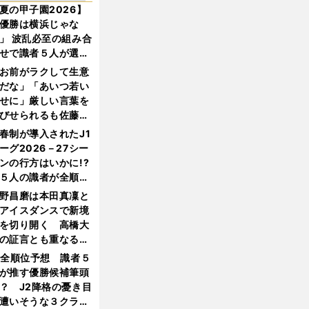
夏の甲子園2026】
優勝は横浜じゃな
」 波乱必至の組み合
せで識者５人が選ん
優勝校はここだ！
お前がラクして生意
だな」「あいつ若い
せに」厳しい言葉を
びせられるも佐藤慎
郎が貫いた誇りとフ
春制が導入されたJ1
ンへの思い
ーグ2026－27シー
ンの行方はいかに!?
５人の識者が全順位
大胆予想
野昌磨は本田真凜と
アイスダンスで新境
を切り開く 高橋大
の証言とも重なる課
と楽しさ
1全順位予想 識者５
が推す優勝候補筆頭
？ J2降格の憂き目
遭いそうな３クラブ