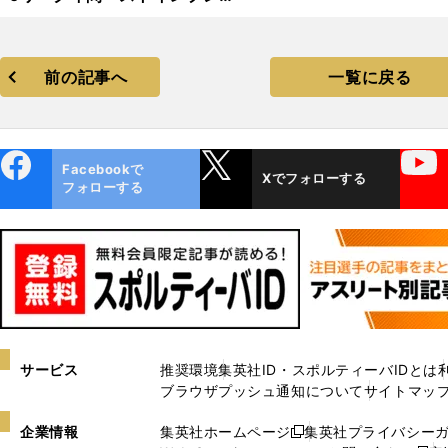
フォーメーション
前の記事へ
一覧に戻る
ebo
X
YouTube
Facebookで
Xでフォローする
ok
フォローする
サービス
推奨環境
集英社ID・スポルティーバIDとは
ブラウザプッシュ通知について
サイトマッ
企業情報
集英社ホームページ
集英社プライバシー
新