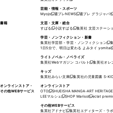
し
新
し
し
し
ン
ィ
ン
ン
開
で
開
で
い
し
い
い
い
ド
ン
ド
ド
芸能・情報・スポーツ
く
開
く
開
ウ
い
ウ
ウ
ウ
ウ
ド
ウ
ウ
Myojo
週プレNEWS
週プレ グラジャパ!
く
く
新
新
新
ィ
ウ
ィ
ィ
ィ
で
ウ
で
で
し
し
ン
ィ
ン
ン
ン
書籍
文芸・文庫・総合
開
で
開
開
い
い
ド
ン
ド
ド
ド
すばる
小説すばる
集英社 文芸ステーシ
く
開
く
く
新
新
ウ
ウ
ウ
ド
ウ
ウ
ウ
く
し
し
ィ
ィ
学芸・ノンフィクション・新書
で
ウ
で
で
で
い
い
ン
ン
集英社学芸部 - 学芸・ノンフィクション
開
で
開
開
開
新
ウ
ウ
ド
ド
1日5分で、明日は変わる よみタイ yomitai
く
開
く
く
く
し
新
ィ
ィ
ウ
ウ
く
い
ン
ン
ライトノベル・ノベライズ
で
で
ウ
ド
ド
集英社Webマガジン コバルト
集英社オレ
開
開
新
ィ
ウ
ウ
く
く
し
ン
キッズ
で
で
い
ド
集英社みらい文庫
集英社の児童図書 S-KID
開
開
新
ウ
ウ
く
く
し
ィ
オンラインストア・
オンラインストア
で
い
ン
その他WEBサービス
OTO
SHUEISHA MANGA-ART HERITAGE
開
新
ウ
ド
LEEマルシェ
SHOP Marisol
eclat prem
く
し
新
新
ィ
ウ
い
し
し
ン
その他WEBサービス
で
ウ
い
い
ド
集英社アドナビ
集英社エディターズ・ラ
開
新