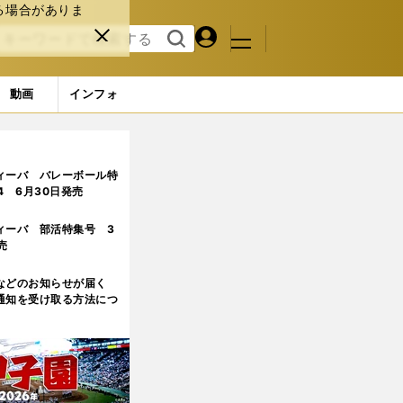
る場合がありま
マイペ
閉じ
検索
メニュ
ー
る
す
ジ
る
動画
インフォ
ィーバ バレーボール特
.4 6月30日発売
ィーバ 部活特集号 3
売
などのお知らせが届く
通知を受け取る方法につ