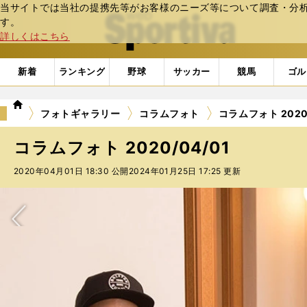
当サイトでは当社の提携先等がお客様のニーズ等について調査・分析し
web Sportiva (webスポルティーバ)
す。
詳しくはこちら
新着
ランキング
野球
サッカー
競馬
ゴル
we
フォトギャラリー
コラムフォト
コラムフォト 2020/
b
ス
コラムフォト 2020/04/01
ポ
ル
2020年04月01日 18:30 公開
2024年01月25日 17:25 更新
テ
ィ
ー
バ
次へ