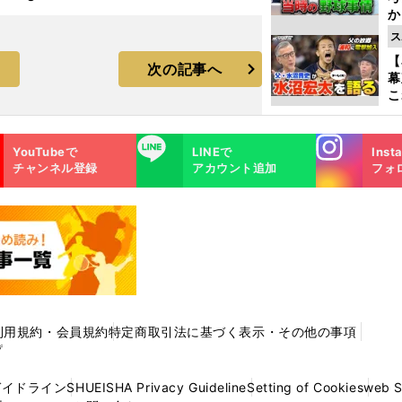
か
事
ス
【
次の記事へ
幕
こ
沼
Instagra
LINE
YouTubeで
LINEで
Inst
m
チャンネル登録
アカウント追加
フォ
利用規約・会員規約
特定商取引法に基づく表示・その他の事項
プ
ガイドライン
SHUEISHA Privacy Guideline
Setting of Cookies
web 