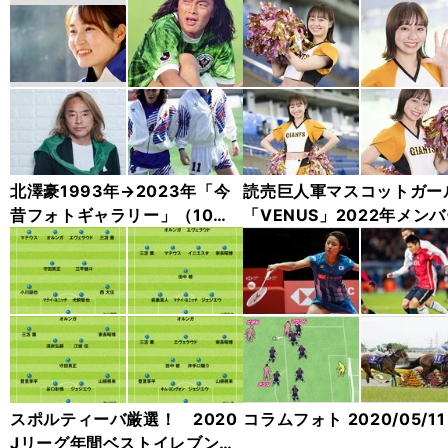
北澤豪1993年→2023年「今
読売巨人軍マスコットガー
昔フォトギャラリー」（10
「VENUS」2022年メンバ
枚）
2人厳選カット集（94枚）
スポルティーバ厳選！ 2020
コラムフォト 2020/05/11
Jリーグ年間ベストイレブン