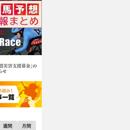
週間
月間