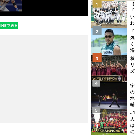
【
1
「
い
わ
LINEで送る
だ
「
2
気
く
浴
太
秋
3
ァ
リ
ズ
4
を
宇
の
地
輔
5
題
J
人
は
に