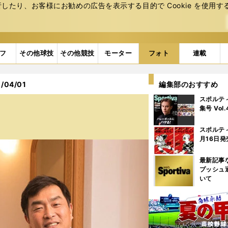
たり、お客様にお勧めの広告を表⽰する⽬的で Cookie を使⽤す
フ
その他球技
その他競技
モーター
フォト
連載
04/01
編集部のおすすめ
スポルテ
集号 Vol
スポルテ
月16日発
最新記事
プッシュ
いて