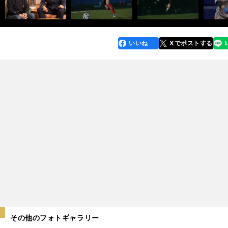
いいね
Xでポストする
line
faceboo
x
k
その他のフォトギャラリー