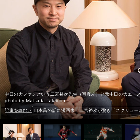
中日の大ファンという二宮裕次先生（写真左）と元中日の大エー
photo by Matsuda Takanori
前へ
記事を読む＞
記事を読む＞
記事を読む＞
記事を読む＞
山本昌の話に漫画家・二宮裕次が驚き「スクリュー
静学のアザール・松村優太。「18歳でも若いとは
日本サッカーの概念を超越した選手。プレーは自由
甲子園ではスタンドから応援。「元補欠」育成５位