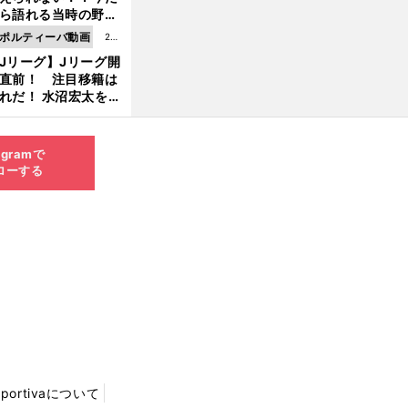
8.0
ら語れる当時の野球
4更
情とは...
ポルティーバ動画
202
新
Jリーグ】Jリーグ開
6.0
直前！ 注目移籍は
8.0
れだ！ 水沼宏太を水
3更
貴史がすこ〜し語る
新
agramで
ローする
Sportivaについて