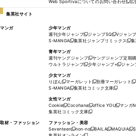
Web Sportivaについてのお問い合わせ
広
し
新
い
し
集英社サイト
ウ
い
ィ
ウ
マンガ
少年マンガ
ン
ィ
週刊少年ジャンプ
ジャンプSQ
Vジャン
ド
ン
新
新
S-MANGA
集英社ジャンプリミックス
集
ウ
ド
新
し
し
新
で
ウ
し
い
い
し
青年マンガ
開
で
い
ウ
ウ
い
週刊ヤングジャンプ
ヤングジャンプ定期
新
く
開
ウ
ィ
ィ
ウ
ウルトラジャンプ
少年ジャンプ+
ジャン
新
し
新
く
ィ
ン
ン
ィ
し
い
し
ン
ド
ド
ン
少女マンガ
い
ウ
い
ド
ウ
ウ
ド
りぼん
マーガレット
別冊マーガレット
新
新
新
ウ
ィ
ウ
ウ
で
で
ウ
S-MANGA
集英社コミック文庫
し
新
し
新
ィ
ン
ィ
で
開
開
で
い
し
い
し
ン
ド
ン
女性マンガ
開
く
く
開
ウ
い
ウ
い
ド
ウ
ド
Cookie
Cocohana
office YOU
マンガM
く
く
新
新
新
ィ
ウ
ィ
ウ
ウ
で
ウ
集英社コミック文庫
し
新
し
し
ン
ィ
ン
ィ
で
開
で
い
し
い
い
ド
ン
ド
ン
取材・ファッション
ファッション・美容
開
く
開
ウ
い
ウ
ウ
ウ
ド
ウ
ド
Seventeen
non-no
BAILA
MAQUIA
S
く
く
新
新
新
新
ィ
ウ
ィ
ィ
で
ウ
で
ウ
集英社オンライン