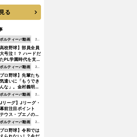
は？
見る
事
ポルティーバ動画
202
高校野球】部員全員
6.0
大号泣！？ ハードだ
8.0
たPL学園時代を支え
6更
ものとは
ポルティーバ動画
202
新
プロ野球】先輩たち
6.0
気遣いに「もうでき
8.0
んな」。金村義明＆
6更
塚光二が明かす引退
ポルティーバ動画
202
新
ピソード！
Jリーグ】Jリーグ・
6.0
開幕前注目ポイント
8.0
テウス・ブエノの鹿
5更
移籍！ 恐るべし15
ポルティーバ動画
202
新
磯部怜夢！
プロ野球】令和では
6.0
えられない！？今だ