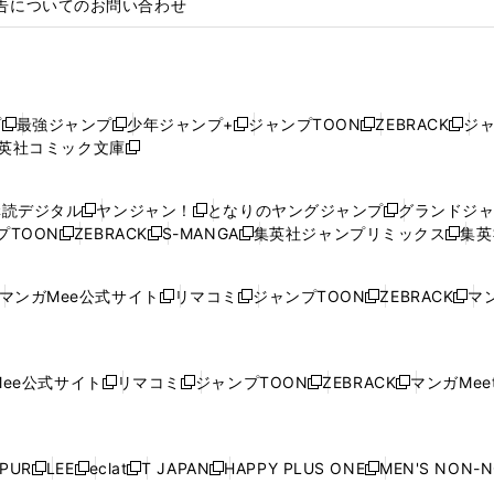
告についてのお問い合わせ
プ
最強ジャンプ
少年ジャンプ+
ジャンプTOON
ZEBRACK
ジ
新
新
新
新
新
英社コミック文庫
し
新
し
し
し
し
い
い
し
い
い
い
ウ
ウ
い
ウ
ウ
ウ
購読デジタル
ヤンジャン！
となりのヤングジャンプ
グランドジ
新
新
新
ィ
ィ
ウ
ィ
ィ
ィ
プTOON
ZEBRACK
S-MANGA
集英社ジャンプリミックス
集英
新
し
新
し
新
し
新
ン
ン
ィ
ン
ン
ン
し
い
し
い
し
い
し
ド
ド
ン
ド
ド
ド
い
ウ
い
ウ
い
ウ
い
ウ
ウ
ド
ウ
ウ
ウ
マンガMee公式サイト
リマコミ
ジャンプTOON
ZEBRACK
マン
新
新
新
新
ウ
ィ
ウ
ィ
ウ
ィ
ウ
で
で
ウ
で
で
で
し
し
し
し
し
ィ
ン
ィ
ン
ィ
ン
ィ
開
開
で
開
開
開
い
い
い
い
い
ン
ド
ン
ド
ン
ド
ン
く
く
開
く
く
く
ウ
ウ
ウ
ウ
ウ
ド
ウ
ド
ウ
ド
ウ
ド
ee公式サイト
リマコミ
ジャンプTOON
ZEBRACK
マンガMeet
く
新
新
新
新
ィ
ィ
ィ
ィ
ィ
ウ
で
ウ
で
ウ
で
ウ
し
し
し
し
ン
ン
ン
ン
ン
で
開
で
開
で
開
で
い
い
い
い
ド
ド
ド
ド
ド
開
く
開
く
開
く
開
ウ
ウ
ウ
ウ
ウ
ウ
ウ
ウ
ウ
PUR
LEE
eclat
T JAPAN
HAPPY PLUS ONE
MEN'S NON-
く
く
く
く
新
新
新
新
新
ィ
ィ
ィ
ィ
で
で
で
で
で