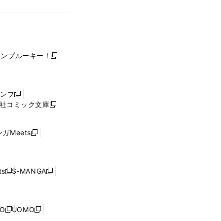
ャンプルーキー！
新
し
い
ウ
ャンプ
新
ィ
社コミック文庫
し
新
ン
い
し
ド
ウ
い
ウ
ガMeets
新
ィ
ウ
で
し
ン
ィ
開
い
ド
ン
く
ウ
ウ
ド
s
S-MANGA
新
新
ィ
で
ウ
し
し
ン
開
で
い
い
ド
く
開
ウ
ウ
ウ
NO
UOMO
く
新
新
ィ
ィ
で