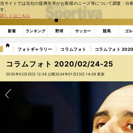
当サイトでは当社の提携先等がお客様のニーズ等について調査・分析し
web Sportiva (webスポルティーバ)
す。
詳しくはこちら
新着
ランキング
野球
サッカー
競馬
ゴル
we
フォトギャラリー
コラムフォト
コラムフォト 2020/
b
ス
コラムフォト 2020/02/24-25
ポ
ル
2020年02月25日 12:38 公開
2024年01月23日 14:09 更新
テ
ィ
ー
バ
次へ