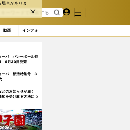
る場合がありま
マイペ
閉じ
検索
メニュ
ー
る
す
ジ
る
動画
インフォ
ィーバ バレーボール特
.4 6月30日発売
ィーバ 部活特集号 3
売
などのお知らせが届く
通知を受け取る方法につ