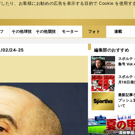
たり、お客様にお勧めの広告を表⽰する⽬的で Cookie を使⽤す
フ
その他球技
その他競技
モーター
フォト
連載
02/24-25
編集部のおすすめ
スポルテ
集号 Vol
スポルテ
月16日発
最新記事
プッシュ
いて