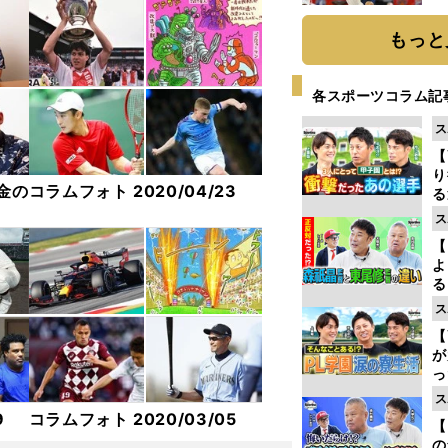
糧
は
もっと
各スポーツコラム記
ス
【
り
金の
コラムフォト 2020/04/23
る
学
ス
け
【
よ
る
光
ス
ピ
【
が
っ
た
ス
9
コラムフォト 2020/03/05
【
の