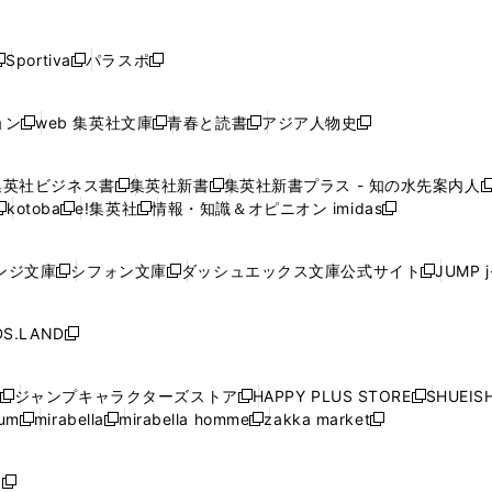
し
し
し
し
し
ン
ン
ン
ン
開
開
開
開
開
い
い
い
い
い
ド
ド
ド
ド
く
く
く
く
く
ウ
ウ
ウ
ウ
ウ
ウ
ウ
ウ
ウ
Sportiva
パラスポ
新
新
ィ
ィ
ィ
ィ
ィ
で
で
で
で
し
し
し
ン
ン
ン
ン
ン
開
開
開
開
い
い
い
ド
ド
ド
ド
ド
ョン
web 集英社文庫
青春と読書
アジア人物史
く
く
く
く
新
新
新
新
ウ
ウ
ウ
ウ
ウ
ウ
ウ
ウ
し
し
し
し
ィ
ィ
ィ
で
で
で
で
で
い
い
い
い
ン
ン
ン
集英社ビジネス書
集英社新書
集英社新書プラス - 知の水先案内人
開
開
開
開
開
新
新
新
ウ
ウ
ウ
ウ
ド
ド
ド
kotoba
e!集英社
情報・知識＆オピニオン imidas
く
く
く
く
く
新
し
新
し
新
ィ
ィ
ィ
ィ
ウ
ウ
ウ
し
し
い
し
い
し
ン
ン
ン
ン
で
で
で
い
い
ウ
い
ウ
い
ド
ド
ド
ド
ンジ文庫
シフォン文庫
ダッシュエックス文庫公式サイト
JUMP 
開
開
開
新
新
新
ウ
ウ
ィ
ウ
ィ
ウ
ウ
ウ
ウ
ウ
く
く
く
し
し
し
ィ
ィ
ン
ィ
ン
ィ
で
で
で
で
い
い
い
ン
ン
ド
ン
ド
ン
S.LAND
開
開
開
開
新
ウ
ウ
ウ
ド
ド
ウ
ド
ウ
ド
く
く
く
く
し
ィ
ィ
ィ
ウ
ウ
で
ウ
で
ウ
い
ン
ン
ン
ジャンプキャラクターズストア
HAPPY PLUS STORE
SHUEIS
で
で
開
で
開
で
新
新
新
ウ
ド
ド
ド
ium
mirabella
mirabella homme
zakka market
開
開
く
開
く
開
し
新
新
新
し
新
し
ィ
ウ
ウ
ウ
く
く
く
く
い
し
し
い
し
し
い
ン
で
で
で
ウ
い
い
ウ
い
い
ウ
ド
ボ
開
開
開
新