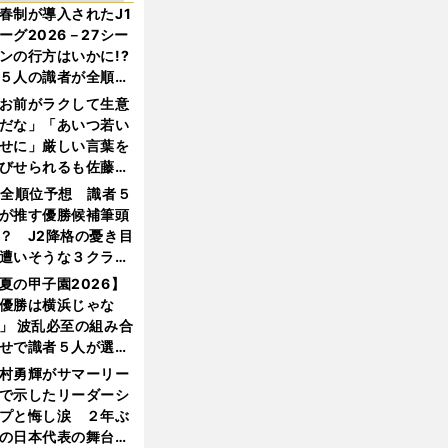
春制が導入されたJ1
ーグ2026－27シー
ンの行方はいかに!?
５人の識者が全順位
大胆予想
お前がラクして生意
だな」「あいつ若い
せに」厳しい言葉を
びせられるも佐藤慎
郎が貫いた誇りとフ
1全順位予想 識者５
ンへの思い
が推す優勝候補筆頭
？ J2降格の憂き目
遭いそうな３クラブ
は？
夏の甲子園2026】
優勝は横浜じゃな
」 波乱必至の組み合
せで識者５人が選ん
優勝校はここだ！
村勇輝がサマーリー
で示したリーダーシ
プと悔し涙 ２年ぶ
の日本代表の舞台を