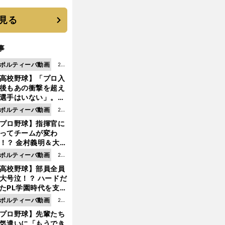
に３年目のNBA挑戦
続く
見る
事
ポルティーバ動画
202
高校野球】「プロ入
6.0
後もあの衝撃を超え
8.0
選手はいない」。PL
6更
園トリオが衝撃を受
ポルティーバ動画
202
新
た選手
プロ野球】指揮官に
6.0
ってチームが変わ
8.0
！？ 金村義明＆大塚
6更
二が語る歴代監督エ
ポルティーバ動画
202
新
ソード
高校野球】部員全員
6.0
大号泣！？ ハードだ
8.0
たPL学園時代を支え
6更
ものとは
ポルティーバ動画
202
新
プロ野球】先輩たち
6.0
気遣いに「もうでき