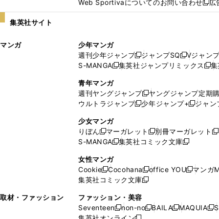
Web Sportivaについてのお問い合わせ
広
し
新
い
し
集英社サイト
ウ
い
ィ
ウ
マンガ
少年マンガ
ン
ィ
週刊少年ジャンプ
ジャンプSQ
Vジャン
ド
ン
新
新
S-MANGA
集英社ジャンプリミックス
集
ウ
ド
新
し
し
新
で
ウ
し
い
い
し
青年マンガ
開
で
い
ウ
ウ
い
週刊ヤングジャンプ
ヤングジャンプ定期
新
く
開
ウ
ィ
ィ
ウ
ウルトラジャンプ
少年ジャンプ+
ジャン
新
し
新
く
ィ
ン
ン
ィ
し
い
し
ン
ド
ド
ン
少女マンガ
い
ウ
い
ド
ウ
ウ
ド
りぼん
マーガレット
別冊マーガレット
新
新
新
ウ
ィ
ウ
ウ
で
で
ウ
S-MANGA
集英社コミック文庫
し
新
し
新
ィ
ン
ィ
で
開
開
で
い
し
い
し
ン
ド
ン
女性マンガ
開
く
く
開
ウ
い
ウ
い
ド
ウ
ド
Cookie
Cocohana
office YOU
マンガM
く
く
新
新
新
ィ
ウ
ィ
ウ
ウ
で
ウ
集英社コミック文庫
し
新
し
し
ン
ィ
ン
ィ
で
開
で
い
し
い
い
ド
ン
ド
ン
取材・ファッション
ファッション・美容
開
く
開
ウ
い
ウ
ウ
ウ
ド
ウ
ド
Seventeen
non-no
BAILA
MAQUIA
S
く
く
新
新
新
新
ィ
ウ
ィ
ィ
で
ウ
で
ウ
集英社オンライン