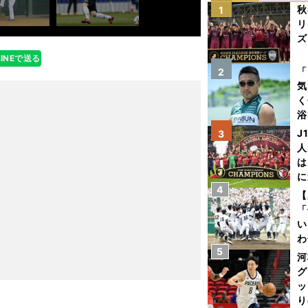
秋
1
リ
ズ
LINEで送る
を
「
2
気
く
浴
太
J
3
ァ
人
は
に
4
と
【
「
い
わ
5
だ
河
グ
ッ
り