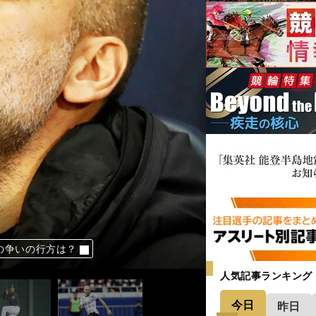
との争いの行方は？
ンズが描く未来
不安」をフル出場で払拭
だけど「嫌になる」
へ神戸に何が必要か
人気記事ランキング
今日
昨日