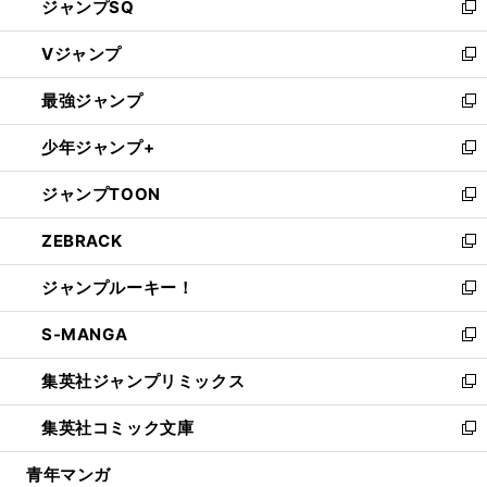
ジャンプSQ
い
新
ウ
し
Vジャンプ
ィ
い
新
ン
ウ
し
最強ジャンプ
ド
ィ
い
新
ウ
ン
ウ
し
少年ジャンプ+
で
ド
ィ
い
新
開
ウ
ン
ウ
し
ジャンプTOON
く
で
ド
ィ
い
新
開
ウ
ン
ウ
し
ZEBRACK
く
で
ド
ィ
い
新
開
ウ
ン
ウ
し
ジャンプルーキー！
く
で
ド
ィ
い
新
開
ウ
ン
ウ
し
S-MANGA
く
で
ド
ィ
い
新
開
ウ
ン
ウ
し
集英社ジャンプリミックス
く
で
ド
ィ
い
新
開
ウ
ン
ウ
し
集英社コミック文庫
く
で
ド
ィ
い
新
開
ウ
ン
ウ
し
青年マンガ
く
で
ド
ィ
い