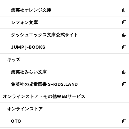
開
ウ
ン
し
集英社オレンジ文庫
く
で
ド
い
新
開
ウ
ウ
し
シフォン文庫
く
で
ィ
い
新
開
ン
ウ
し
ダッシュエックス文庫公式サイト
く
ド
ィ
い
新
ウ
ン
ウ
し
JUMP j-BOOKS
で
ド
ィ
い
新
開
ウ
ン
ウ
し
キッズ
く
で
ド
ィ
い
開
ウ
ン
ウ
集英社みらい文庫
く
で
ド
ィ
新
開
ウ
ン
し
集英社の児童図書 S-KIDS.LAND
く
で
ド
い
新
開
ウ
ウ
し
オンラインストア・
その他WEBサービス
く
で
ィ
い
開
ン
ウ
オンラインストア
く
ド
ィ
ウ
ン
OTO
で
ド
新
開
ウ
し