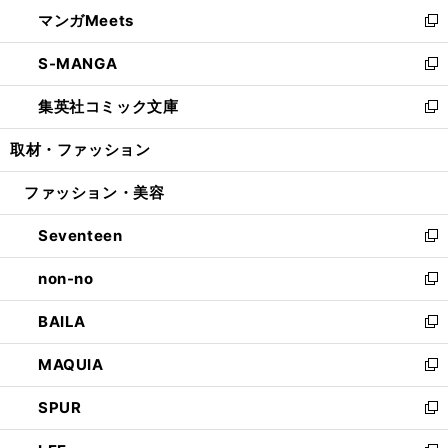
ン
ウ
し
マンガMeets
く
で
ド
ィ
い
新
開
ウ
ン
ウ
し
S-MANGA
く
で
ド
ィ
い
新
開
ウ
ン
ウ
し
集英社コミック文庫
く
で
ド
ィ
い
新
開
ウ
ン
ウ
し
取材・ファッション
く
で
ド
ィ
い
開
ウ
ン
ウ
ファッション・美容
く
で
ド
ィ
開
ウ
ン
Seventeen
く
で
ド
新
開
ウ
し
non-no
く
で
い
新
開
ウ
し
BAILA
く
ィ
い
新
ン
ウ
し
MAQUIA
ド
ィ
い
新
ウ
ン
ウ
し
SPUR
で
ド
ィ
い
新
開
ウ
ン
ウ
し