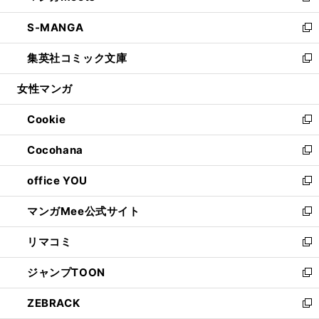
開
ウ
ン
ウ
し
S-MANGA
く
で
ド
ィ
い
新
開
ウ
ン
ウ
し
集英社コミック文庫
く
で
ド
ィ
い
新
開
ウ
ン
ウ
し
女性マンガ
く
で
ド
ィ
い
開
ウ
ン
ウ
Cookie
く
で
ド
ィ
新
開
ウ
ン
し
Cocohana
く
で
ド
い
新
開
ウ
ウ
し
office YOU
く
で
ィ
い
新
開
ン
ウ
し
マンガMee公式サイト
く
ド
ィ
い
新
ウ
ン
ウ
し
リマコミ
で
ド
ィ
い
新
開
ウ
ン
ウ
し
ジャンプTOON
く
で
ド
ィ
い
新
開
ウ
ン
ウ
し
ZEBRACK
く
で
ド
ィ
い
新
開
ウ