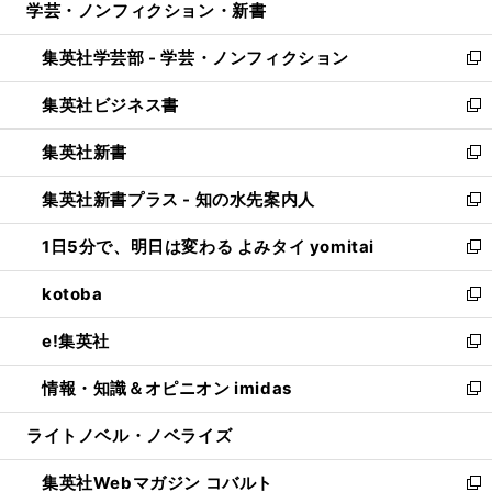
学芸・ノンフィクション・新書
く
で
ド
ィ
い
開
ウ
ン
ウ
集英社学芸部 - 学芸・ノンフィクション
く
で
ド
ィ
新
開
ウ
ン
し
集英社ビジネス書
く
で
ド
い
新
開
ウ
ウ
し
集英社新書
く
で
ィ
い
新
開
ン
ウ
し
集英社新書プラス - 知の水先案内人
く
ド
ィ
い
新
ウ
ン
ウ
し
1日5分で、明日は変わる よみタイ yomitai
で
ド
ィ
い
新
開
ウ
ン
ウ
し
kotoba
く
で
ド
ィ
い
新
開
ウ
ン
ウ
し
e!集英社
く
で
ド
ィ
い
新
開
ウ
ン
ウ
し
情報・知識＆オピニオン imidas
く
で
ド
ィ
い
新
開
ウ
ン
ウ
し
ライトノベル・ノベライズ
く
で
ド
ィ
い
開
ウ
ン
ウ
集英社Webマガジン コバルト
く
で
ド
ィ
新