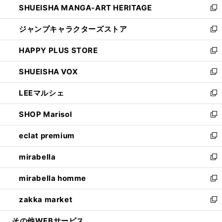
SHUEISHA MANGA-ART HERITAGE
く
で
い
新
開
ウ
し
ジャンプキャラクターズストア
く
ィ
い
新
ン
ウ
し
HAPPY PLUS STORE
ド
ィ
い
新
ウ
ン
ウ
し
SHUEISHA VOX
で
ド
ィ
い
新
開
ウ
ン
ウ
し
LEEマルシェ
く
で
ド
ィ
い
新
開
ウ
ン
ウ
し
SHOP Marisol
く
で
ド
ィ
い
新
開
ウ
ン
ウ
し
eclat premium
く
で
ド
ィ
い
新
開
ウ
ン
ウ
し
mirabella
く
で
ド
ィ
い
新
開
ウ
ン
ウ
し
mirabella homme
く
で
ド
ィ
い
新
開
ウ
ン
ウ
し
zakka market
く
で
ド
ィ
い
新
開
ウ
ン
ウ
し
その他WEBサービス
く
で
ド
ィ