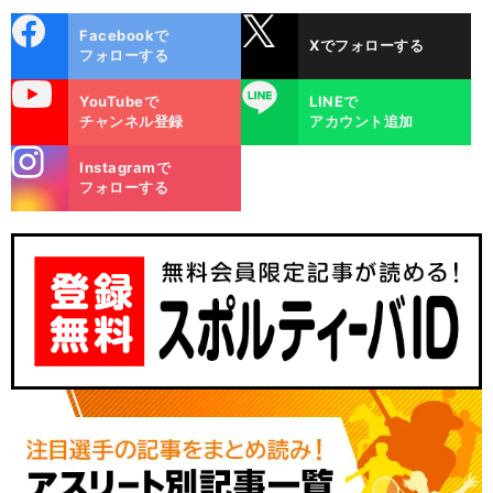
cebo
X
Facebookで
Xでフォローする
ok
フォローする
uTube
LINE
YouTubeで
LINEで
チャンネル登録
アカウント追加
stagra
Instagramで
m
フォローする