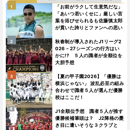
「お前がラクして生意気だな」
1
「あいつ若いくせに」厳しい言
葉を浴びせられるも佐藤慎太郎
が貫いた誇りとファンへの思い
秋春制が導入されたJ1リーグ2
2
026－27シーズンの行方はい
かに!? ５人の識者が全順位を
大胆予想
【夏の甲子園2026】「優勝は
3
横浜じゃない」 波乱必至の組み
合わせで識者５人が選んだ優勝
校はここだ！
4
J1全順位予想 識者５人が推す
優勝候補筆頭は？ J2降格の憂
き目に遭いそうな３クラブと