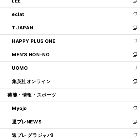
LEE
く
で
ド
ィ
い
新
開
ウ
ン
ウ
し
eclat
く
で
ド
ィ
い
新
開
ウ
ン
ウ
し
T JAPAN
く
で
ド
ィ
い
新
開
ウ
ン
ウ
し
HAPPY PLUS ONE
く
で
ド
ィ
い
新
開
ウ
ン
ウ
し
MEN'S NON-NO
く
で
ド
ィ
い
新
開
ウ
ン
ウ
し
UOMO
く
で
ド
ィ
い
新
開
ウ
ン
ウ
し
集英社オンライン
く
で
ド
ィ
い
新
開
ウ
ン
ウ
し
芸能・情報・スポーツ
く
で
ド
ィ
い
開
ウ
ン
ウ
Myojo
く
で
ド
ィ
新
開
ウ
ン
し
週プレNEWS
く
で
ド
い
新
開
ウ
ウ
し
週プレ グラジャパ!
く
で
ィ
い
新