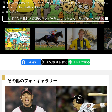
付け焼き刃ではなく、立派なアカデミーが創設されるといいんですけどね...
illustration by Hattori Motonobu
記事を読む＞
記事を読む＞
記事を読む＞
記事を読む＞
マイルCSはディープ産駒２頭に期待。「過去最強」マイラーが本領発揮
本田圭佑、五輪へあらためて意欲。Ｕー22日本代表にはオランダ組多数
赤星憲広が阪神に働き方改革を提言。多忙なリリーフ陣に「有給休暇を」
前へ
【木村和久連載】大盛況のラグビー界にならうゴルフ界の強化と国際化
する
いいね
Xでポストする
LINEで送る
line
faceboo
x
k
その他のフォトギャラリー