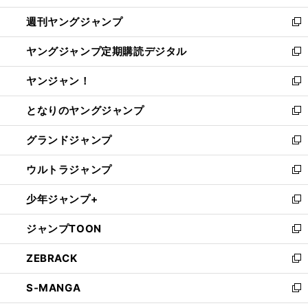
開
ウ
ン
ウ
週刊ヤングジャンプ
く
で
ド
ィ
新
開
ウ
ン
し
ヤングジャンプ定期購読デジタル
く
で
ド
い
新
開
ウ
ウ
し
ヤンジャン！
く
で
ィ
い
新
開
ン
ウ
し
となりのヤングジャンプ
く
ド
ィ
い
新
ウ
ン
ウ
し
グランドジャンプ
で
ド
ィ
い
新
開
ウ
ン
ウ
し
ウルトラジャンプ
く
で
ド
ィ
い
新
開
ウ
ン
ウ
し
少年ジャンプ+
く
で
ド
ィ
い
新
開
ウ
ン
ウ
し
ジャンプTOON
く
で
ド
ィ
い
新
開
ウ
ン
ウ
し
ZEBRACK
く
で
ド
ィ
い
新
開
ウ
ン
ウ
し
S-MANGA
く
で
ド
ィ
い
新
開
ウ
ン
ウ
し