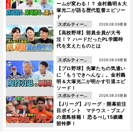
ームが変わる！？ 金村義明＆大
塚光二が語る歴代監督エピソー
ド
スポルティーバ
2026.08.06更新
動画
【高校野球】部員全員が大号
泣！？ ハードだったPL学園時
代を支えたものとは
スポルティーバ
2026.08.06更新
動画
【プロ野球】先輩たちの気遣い
に「もうできへんな」。金村義
明＆大塚光二が明かす引退エピ
ソード！
スポルティーバ
2026.08.05更新
動画
【Jリーグ】Jリーグ・開幕前注
目ポイント マテウス・ブエノ
の鹿島移籍！ 恐るべし15歳磯
部怜夢！