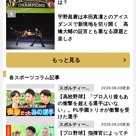
は？
5
宇野昌磨は本田真凜とのアイス
ダンスで新境地を切り開く 高
橋大輔の証言とも重なる課題と
楽しさ
もっと見る
各スポーツコラム記事
スポルティーバ
2026.08.06更新
動画
【高校野球】「プロ入り後もあ
の衝撃を超える選手はいな
い」。PL学園トリオが衝撃を受
けた選手
スポルティーバ
2026.08.06更新
動画
【プロ野球】指揮官によってチ