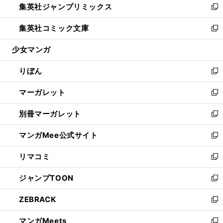
集英社ジャンプリミックス
く
で
ド
ィ
い
新
開
ウ
ン
ウ
し
集英社コミック文庫
く
で
ド
ィ
い
新
開
ウ
ン
ウ
し
少女マンガ
く
で
ド
ィ
い
開
ウ
ン
ウ
りぼん
く
で
ド
ィ
新
開
ウ
ン
し
マーガレット
く
で
ド
い
新
開
ウ
ウ
し
別冊マーガレット
く
で
ィ
い
新
開
ン
ウ
し
マンガMee公式サイト
く
ド
ィ
い
新
ウ
ン
ウ
し
リマコミ
で
ド
ィ
い
新
開
ウ
ン
ウ
し
ジャンプTOON
く
で
ド
ィ
い
新
開
ウ
ン
ウ
し
ZEBRACK
く
で
ド
ィ
い
新
開
ウ
ン
ウ
し
マンガMeets
く
で
ド
ィ
い
新