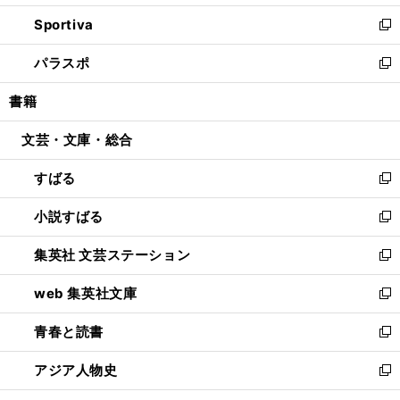
開
ン
ウ
し
Sportiva
く
ド
ィ
い
新
ウ
ン
ウ
し
パラスポ
で
ド
ィ
い
新
開
ウ
ン
ウ
し
書籍
く
で
ド
ィ
い
開
ウ
ン
ウ
文芸・文庫・総合
く
で
ド
ィ
開
ウ
ン
すばる
く
で
ド
新
開
ウ
し
小説すばる
く
で
い
新
開
ウ
し
集英社 文芸ステーション
く
ィ
い
新
ン
ウ
し
web 集英社文庫
ド
ィ
い
新
ウ
ン
ウ
し
青春と読書
で
ド
ィ
い
新
開
ウ
ン
ウ
し
アジア人物史
く
で
ド
ィ
い
新
開
ウ
ン
ウ
し