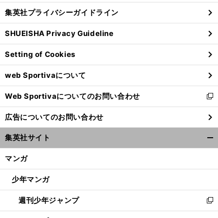
し
じ
集英社プライバシーガイドライン
い
る
ウ
SHUEISHA Privacy Guideline
ィ
ン
Setting of Cookies
ド
ウ
web Sportivaについて
で
開
Web Sportivaについてのお問い合わせ
く
新
し
広告についてのお問い合わせ
い
ウ
集英社サイト
ィ
開
ン
く/
マンガ
ド
閉
ウ
じ
少年マンガ
で
る
開
週刊少年ジャンプ
く
新
し