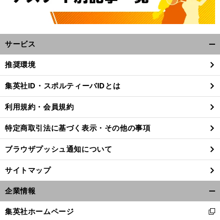
サービス
開
く/
推奨環境
閉
じ
集英社ID・スポルティーバIDとは
る
利用規約・会員規約
特定商取引法に基づく表示・その他の事項
ブラウザプッシュ通知について
サイトマップ
企業情報
開
く/
集英社ホームページ
新
閉