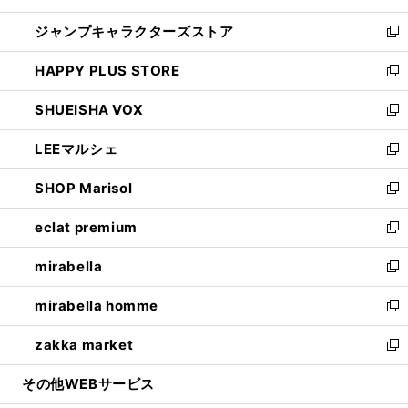
開
ウ
し
ジャンプキャラクターズストア
く
ィ
い
新
ン
ウ
し
HAPPY PLUS STORE
ド
ィ
い
新
ウ
ン
ウ
し
SHUEISHA VOX
で
ド
ィ
い
新
開
ウ
ン
ウ
し
LEEマルシェ
く
で
ド
ィ
い
新
開
ウ
ン
ウ
し
SHOP Marisol
く
で
ド
ィ
い
新
開
ウ
ン
ウ
し
eclat premium
く
で
ド
ィ
い
新
開
ウ
ン
ウ
し
mirabella
く
で
ド
ィ
い
新
開
ウ
ン
ウ
し
mirabella homme
く
で
ド
ィ
い
新
開
ウ
ン
ウ
し
zakka market
く
で
ド
ィ
い
新
開
ウ
ン
ウ
し
その他WEBサービス
く
で
ド
ィ
い
開
ウ
ン
ウ