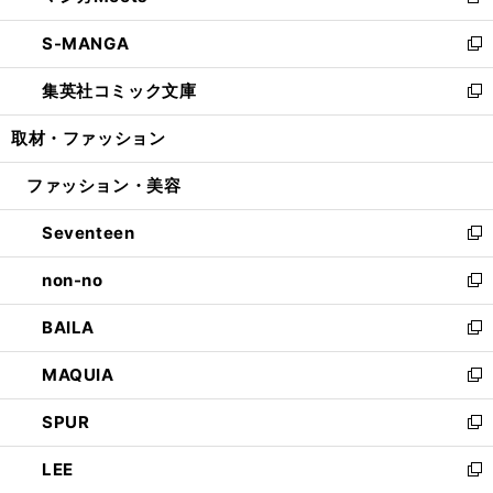
新
開
ウ
ン
ウ
し
S-MANGA
く
で
ド
ィ
い
新
開
ウ
ン
ウ
し
集英社コミック文庫
く
で
ド
ィ
い
新
開
ウ
ン
ウ
し
取材・ファッション
く
で
ド
ィ
い
開
ウ
ン
ウ
ファッション・美容
く
で
ド
ィ
開
ウ
ン
Seventeen
く
で
ド
新
開
ウ
し
non-no
く
で
い
新
開
ウ
し
BAILA
く
ィ
い
新
ン
ウ
し
MAQUIA
ド
ィ
い
新
ウ
ン
ウ
し
SPUR
で
ド
ィ
い
新
開
ウ
ン
ウ
し
LEE
く
で
ド
ィ
い
新
開