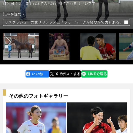
姉と同じく、ＧＩ戦線での活躍が期待されるリリレフア
記事を読む＞
記事を読む＞
記事を読む＞
記事を読む＞
「若い衆の頃は地獄でした…」琴欧洲はなぜスピード出世できたのか？
前へ
リスグラシューの妹リリレフアは「フットワークが軽やかで力もある」
誤審は関係ない。浦和レッズの問題はゴールの匂いが感じられないこと
体重100キロ超も投球は繊細。酒田南のエースはすべてがど迫力だ
いいね
Xでポストする
LINEで送る
line
faceboo
x
k
その他のフォトギャラリー