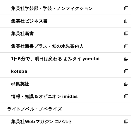
開
ウ
ン
ウ
集英社学芸部 - 学芸・ノンフィクション
く
で
ド
ィ
新
開
ウ
ン
し
集英社ビジネス書
く
で
ド
い
新
開
ウ
ウ
し
集英社新書
く
で
ィ
い
新
開
ン
ウ
し
集英社新書プラス - 知の水先案内人
く
ド
ィ
い
新
ウ
ン
ウ
し
1日5分で、明日は変わる よみタイ yomitai
で
ド
ィ
い
新
開
ウ
ン
ウ
し
kotoba
く
で
ド
ィ
い
新
開
ウ
ン
ウ
し
e!集英社
く
で
ド
ィ
い
新
開
ウ
ン
ウ
し
情報・知識＆オピニオン imidas
く
で
ド
ィ
い
新
開
ウ
ン
ウ
し
ライトノベル・ノベライズ
く
で
ド
ィ
い
開
ウ
ン
ウ
集英社Webマガジン コバルト
く
で
ド
ィ
新
開
ウ
ン
し