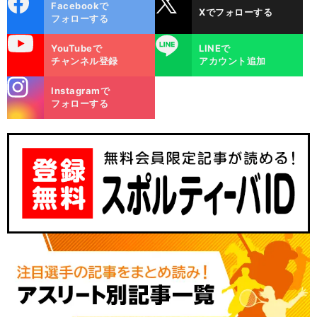
Facebookで
Xでフォローする
ok
フォローする
uTube
LINE
YouTubeで
LINEで
チャンネル登録
アカウント追加
stagra
Instagramで
m
フォローする