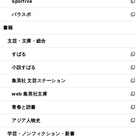
Sportiva
く
ド
ィ
い
新
ウ
ン
ウ
し
パラスポ
で
ド
ィ
い
新
開
ウ
ン
ウ
し
書籍
く
で
ド
ィ
い
開
ウ
ン
ウ
文芸・文庫・総合
く
で
ド
ィ
開
ウ
ン
すばる
く
で
ド
新
開
ウ
し
小説すばる
く
で
い
新
開
ウ
し
集英社 文芸ステーション
く
ィ
い
新
ン
ウ
し
web 集英社文庫
ド
ィ
い
新
ウ
ン
ウ
し
青春と読書
で
ド
ィ
い
新
開
ウ
ン
ウ
し
アジア人物史
く
で
ド
ィ
い
新
開
ウ
ン
ウ
し
学芸・ノンフィクション・新書
く
で
ド
ィ
い