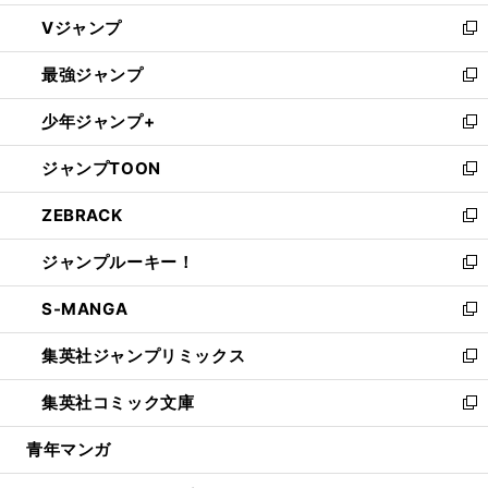
ウ
し
Vジャンプ
ィ
い
新
ン
ウ
し
最強ジャンプ
ド
ィ
い
新
ウ
ン
ウ
し
少年ジャンプ+
で
ド
ィ
い
新
開
ウ
ン
ウ
し
ジャンプTOON
く
で
ド
ィ
い
新
開
ウ
ン
ウ
し
ZEBRACK
く
で
ド
ィ
い
新
開
ウ
ン
ウ
し
ジャンプルーキー！
く
で
ド
ィ
い
新
開
ウ
ン
ウ
し
S-MANGA
く
で
ド
ィ
い
新
開
ウ
ン
ウ
し
集英社ジャンプリミックス
く
で
ド
ィ
い
新
開
ウ
ン
ウ
し
集英社コミック文庫
く
で
ド
ィ
い
新
開
ウ
ン
ウ
し
青年マンガ
く
で
ド
ィ
い
開
ウ
ン
ウ