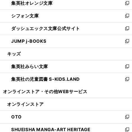
集英社オレンジ文庫
く
で
ド
い
新
開
ウ
ウ
し
シフォン文庫
く
で
ィ
い
新
開
ン
ウ
し
ダッシュエックス文庫公式サイト
く
ド
ィ
い
新
ウ
ン
ウ
し
JUMP j-BOOKS
で
ド
ィ
い
新
開
ウ
ン
ウ
し
キッズ
く
で
ド
ィ
い
開
ウ
ン
ウ
集英社みらい文庫
く
で
ド
ィ
新
開
ウ
ン
し
集英社の児童図書 S-KIDS.LAND
く
で
ド
い
新
開
ウ
ウ
し
オンラインストア・
その他WEBサービス
く
で
ィ
い
開
ン
ウ
オンラインストア
く
ド
ィ
ウ
ン
OTO
で
ド
新
開
ウ
し
SHUEISHA MANGA-ART HERITAGE
く
で
い
新