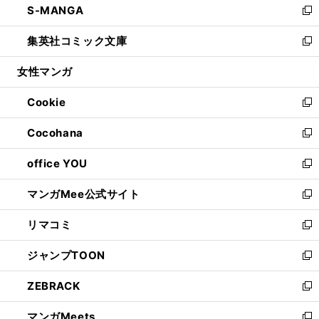
S-MANGA
く
で
ド
ィ
い
新
開
ウ
ン
ウ
し
集英社コミック文庫
く
で
ド
ィ
い
新
開
ウ
ン
ウ
し
女性マンガ
く
で
ド
ィ
い
開
ウ
ン
ウ
Cookie
く
で
ド
ィ
新
開
ウ
ン
し
Cocohana
く
で
ド
い
新
開
ウ
ウ
し
office YOU
く
で
ィ
い
新
開
ン
ウ
し
マンガMee公式サイト
く
ド
ィ
い
新
ウ
ン
ウ
し
リマコミ
で
ド
ィ
い
新
開
ウ
ン
ウ
し
ジャンプTOON
く
で
ド
ィ
い
新
開
ウ
ン
ウ
し
ZEBRACK
く
で
ド
ィ
い
新
開
ウ
ン
ウ
し
マンガMeets
く
で
ド
ィ
い