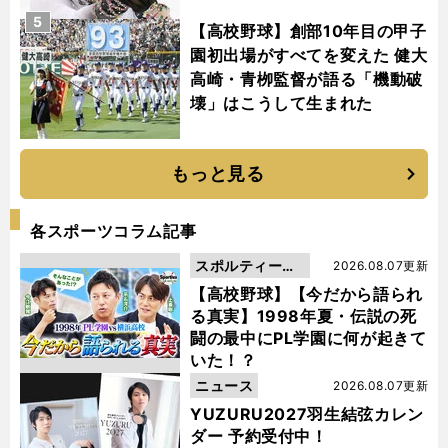
5
【高校野球】創部10年目の甲子
園初出場がすべてを変えた 健大
高崎・青栁監督が語る「機動破
壊」はこうして生まれた
もっと見る
各スポーツコラム記事
スポルティーバ
2026.08.07更新
動画
【高校野球】【今だから語られ
る真実】1998年夏・伝説の死
闘の最中にPL学園に何が起きて
いた！？
ニュース
2026.08.07更新
YUZURU2027羽生結弦カレン
ダー 予約受付中！