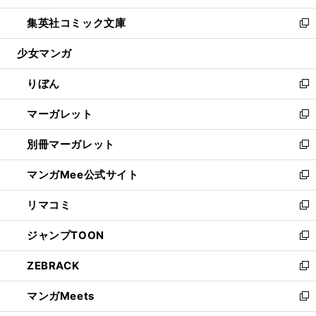
開
ウ
ン
ウ
し
集英社コミック文庫
く
で
ド
ィ
い
新
開
ウ
ン
ウ
し
少女マンガ
く
で
ド
ィ
い
開
ウ
ン
ウ
りぼん
く
で
ド
ィ
新
開
ウ
ン
し
マーガレット
く
で
ド
い
新
開
ウ
ウ
し
別冊マーガレット
く
で
ィ
い
新
開
ン
ウ
し
マンガMee公式サイト
く
ド
ィ
い
新
ウ
ン
ウ
し
リマコミ
で
ド
ィ
い
新
開
ウ
ン
ウ
し
ジャンプTOON
く
で
ド
ィ
い
新
開
ウ
ン
ウ
し
ZEBRACK
く
で
ド
ィ
い
新
開
ウ
ン
ウ
し
マンガMeets
く
で
ド
ィ
い
新
開
ウ
ン
ウ
し