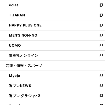
ウ
ン
ウ
し
eclat
く
で
ド
ィ
い
新
開
ウ
ン
ウ
し
T JAPAN
く
で
ド
ィ
い
新
開
ウ
ン
ウ
し
HAPPY PLUS ONE
く
で
ド
ィ
い
新
開
ウ
ン
ウ
し
MEN'S NON-NO
く
で
ド
ィ
い
新
開
ウ
ン
ウ
し
UOMO
く
で
ド
ィ
い
新
開
ウ
ン
ウ
し
集英社オンライン
く
で
ド
ィ
い
新
開
ウ
ン
ウ
し
芸能・情報・スポーツ
く
で
ド
ィ
い
開
ウ
ン
ウ
Myojo
く
で
ド
ィ
新
開
ウ
ン
し
週プレNEWS
く
で
ド
い
新
開
ウ
ウ
し
週プレ グラジャパ!
く
で
ィ
い
新
開
ン
ウ
し