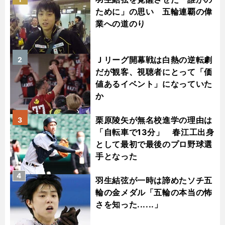
ために」の思い 五輪連覇の偉
業への道のり
Ｊリーグ開幕戦は白熱の逆転劇
2
だが観客、視聴者にとって「価
値あるイベント」になっていた
か
栗原陵矢が無名校進学の理由は
3
「自転車で13分」 春江工出身
として最初で最後のプロ野球選
手となった
4
羽生結弦が一時は諦めたソチ五
輪の金メダル「五輪の本当の怖
さを知った......」