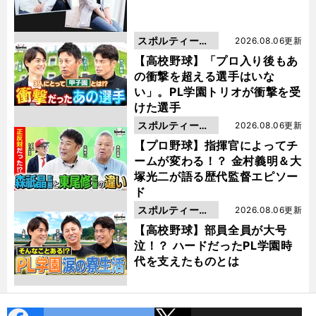
スポルティーバ
2026.08.06更新
動画
【高校野球】「プロ入り後もあ
の衝撃を超える選手はいな
い」。PL学園トリオが衝撃を受
けた選手
スポルティーバ
2026.08.06更新
動画
【プロ野球】指揮官によってチ
ームが変わる！？ 金村義明＆大
塚光二が語る歴代監督エピソー
ド
スポルティーバ
2026.08.06更新
動画
【高校野球】部員全員が大号
泣！？ ハードだったPL学園時
代を支えたものとは
cebo
X