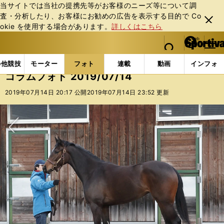
当サイトでは当社の提携先等がお客様のニーズ等について調
査・分析したり、お客様にお勧めの広告を表⽰する⽬的で Co
閉じ
okie を使⽤する場合があります。
詳しくはこちら
る
マイペ
web Sportiva (webスポルティーバ)
検索
メニュ
we
ー
フォトギャラリー
コラムフォト
コラムフォト 2019/
b
ジ
の他競技
モーター
フォト
連載
動画
インフォ
ス
コラムフォト 2019/07/14
ポ
ル
2019年07月14日 20:17 公開
2019年07月14日 23:52 更新
テ
ィ
ー
バ
次へ