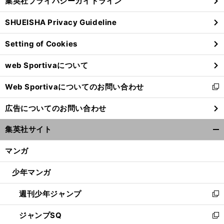
集英社プライバシーガイドライン
い
る
ウ
SHUEISHA Privacy Guideline
ィ
ン
Setting of Cookies
ド
ウ
web Sportivaについて
で
開
Web Sportivaについてのお問い合わせ
く
新
し
広告についてのお問い合わせ
い
ウ
集英社サイト
ィ
開
ン
く/
マンガ
ド
閉
ウ
じ
少年マンガ
で
る
開
週刊少年ジャンプ
く
新
し
ジャンプSQ
い
新