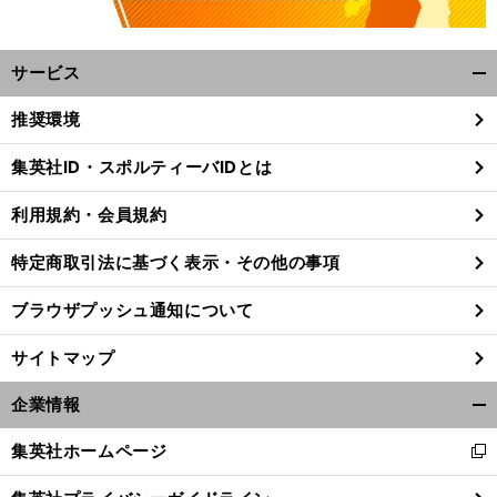
サービス
開
く/
推奨環境
閉
じ
集英社ID・スポルティーバIDとは
る
利用規約・会員規約
特定商取引法に基づく表示・その他の事項
ブラウザプッシュ通知について
サイトマップ
企業情報
開
く/
集英社ホームページ
新
閉
し
じ