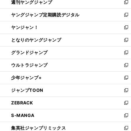
週刊ヤングジャンプ
く
で
ド
ィ
新
開
ウ
ン
し
ヤングジャンプ定期購読デジタル
く
で
ド
い
新
開
ウ
ウ
し
ヤンジャン！
く
で
ィ
い
新
開
ン
ウ
し
となりのヤングジャンプ
く
ド
ィ
い
新
ウ
ン
ウ
し
グランドジャンプ
で
ド
ィ
い
新
開
ウ
ン
ウ
し
ウルトラジャンプ
く
で
ド
ィ
い
新
開
ウ
ン
ウ
し
少年ジャンプ+
く
で
ド
ィ
い
新
開
ウ
ン
ウ
し
ジャンプTOON
く
で
ド
ィ
い
新
開
ウ
ン
ウ
し
ZEBRACK
く
で
ド
ィ
い
新
開
ウ
ン
ウ
し
S-MANGA
く
で
ド
ィ
い
新
開
ウ
ン
ウ
し
集英社ジャンプリミックス
く
で
ド
ィ
い
新