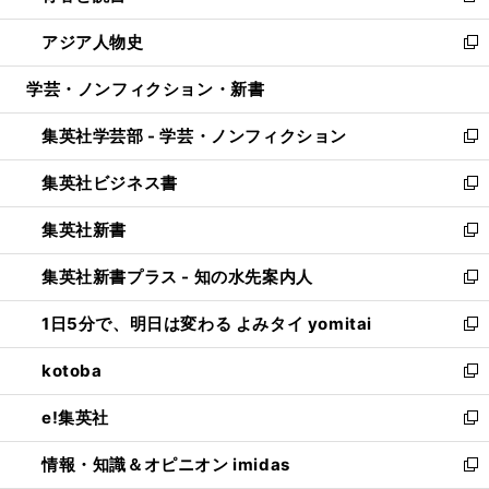
開
ウ
ン
ウ
し
アジア人物史
く
で
ド
ィ
い
新
開
ウ
ン
ウ
し
学芸・ノンフィクション・新書
く
で
ド
ィ
い
開
ウ
ン
ウ
集英社学芸部 - 学芸・ノンフィクション
く
で
ド
ィ
新
開
ウ
ン
し
集英社ビジネス書
く
で
ド
い
新
開
ウ
ウ
し
集英社新書
く
で
ィ
い
新
開
ン
ウ
し
集英社新書プラス - 知の水先案内人
く
ド
ィ
い
新
ウ
ン
ウ
し
1日5分で、明日は変わる よみタイ yomitai
で
ド
ィ
い
新
開
ウ
ン
ウ
し
kotoba
く
で
ド
ィ
い
新
開
ウ
ン
ウ
し
e!集英社
く
で
ド
ィ
い
新
開
ウ
ン
ウ
し
情報・知識＆オピニオン imidas
く
で
ド
ィ
い
新
開
ウ