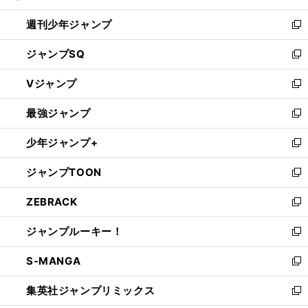
る
開
週刊少年ジャンプ
く
新
し
ジャンプSQ
い
新
ウ
し
Vジャンプ
ィ
い
新
ン
ウ
し
最強ジャンプ
ド
ィ
い
新
ウ
ン
ウ
し
少年ジャンプ+
で
ド
ィ
い
新
開
ウ
ン
ウ
し
ジャンプTOON
く
で
ド
ィ
い
新
開
ウ
ン
ウ
し
ZEBRACK
く
で
ド
ィ
い
新
開
ウ
ン
ウ
し
ジャンプルーキー！
く
で
ド
ィ
い
新
開
ウ
ン
ウ
し
S-MANGA
く
で
ド
ィ
い
新
開
ウ
ン
ウ
し
集英社ジャンプリミックス
く
で
ド
ィ
い
新
開
ウ
ン
ウ
し