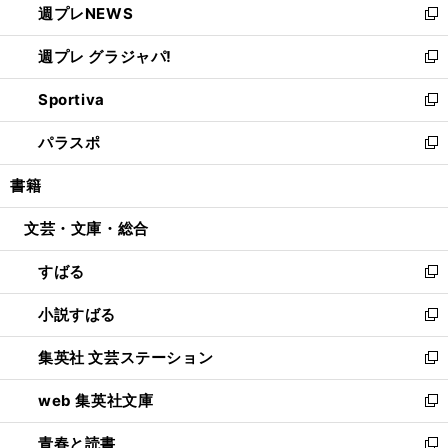
週プレNEWS
く
で
ド
い
新
開
ウ
ウ
し
週プレ グラジャパ!
く
で
ィ
い
新
開
ン
ウ
し
Sportiva
く
ド
ィ
い
新
ウ
ン
ウ
し
パラスポ
で
ド
ィ
い
新
開
ウ
ン
ウ
し
書籍
く
で
ド
ィ
い
開
ウ
ン
ウ
文芸・文庫・総合
く
で
ド
ィ
開
ウ
ン
すばる
く
で
ド
新
開
ウ
し
小説すばる
く
で
い
新
開
ウ
し
集英社 文芸ステーション
く
ィ
い
新
ン
ウ
し
web 集英社文庫
ド
ィ
い
新
ウ
ン
ウ
し
青春と読書
で
ド
ィ
い
新