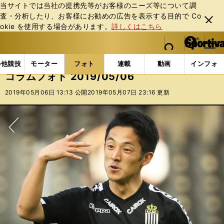
当サイトでは当社の提携先等がお客様のニーズ等について調
査・分析したり、お客様にお勧めの広告を表⽰する⽬的で Co
閉じ
okie を使⽤する場合があります。
詳しくはこちら
る
マイペ
web Sportiva (webスポルティーバ)
検索
メニュ
we
ー
フォトギャラリー
コラムフォト
コラムフォト 2019/
b
ジ
の他競技
モーター
フォト
連載
動画
インフォ
ス
コラムフォト 2019/05/06
ポ
ル
2019年05月06日 13:13 公開
2019年05月07日 23:16 更新
テ
ィ
ー
バ
次へ