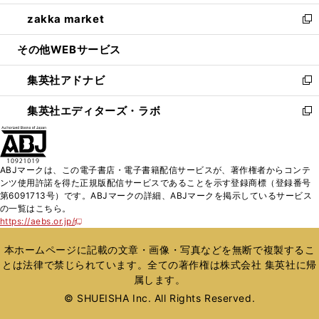
開
ウ
ン
ウ
し
zakka market
く
で
ド
ィ
い
新
開
ウ
ン
ウ
し
その他WEBサービス
く
で
ド
ィ
い
開
ウ
ン
ウ
集英社アドナビ
く
で
ド
ィ
新
開
ウ
ン
し
集英社エディターズ・ラボ
く
で
ド
い
新
開
ウ
ウ
し
く
で
ィ
い
開
ン
ウ
ABJマークは、この電子書店・電子書籍配信サービスが、著作権者からコンテ
く
ド
ィ
ンツ使用許諾を得た正規版配信サービスであることを示す登録商標（登録番号
ウ
ン
第6091713号）です。ABJマークの詳細、ABJマークを掲示しているサービス
で
ド
の一覧はこちら。
開
ウ
https://aebs.or.jp/
新
く
で
し
い
開
本ホームページに記載の文章・画像・写真などを無断で複製するこ
ウ
く
とは法律で禁じられています。全ての著作権は株式会社 集英社に帰
ィ
属します。
ン
ド
© SHUEISHA Inc. All Rights Reserved.
ウ
で