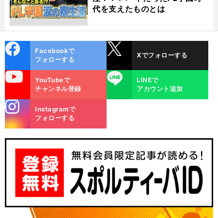
代を支えたものとは
cebo
X
Facebookで
Xでフォローする
ok
フォローする
uTube
LINE
YouTubeで
LINEで
チャンネル登録
アカウント追加
stagra
Instagramで
m
フォローする