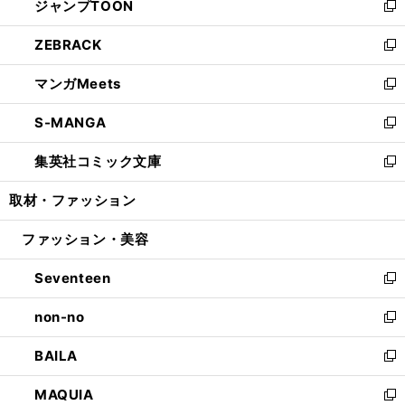
ジャンプTOON
く
で
ド
ィ
い
新
開
ウ
ン
ウ
し
ZEBRACK
く
で
ド
ィ
い
新
開
ウ
ン
ウ
し
マンガMeets
く
で
ド
ィ
い
新
開
ウ
ン
ウ
し
S-MANGA
く
で
ド
ィ
い
新
開
ウ
ン
ウ
し
集英社コミック文庫
く
で
ド
ィ
い
新
開
ウ
ン
ウ
し
取材・ファッション
く
で
ド
ィ
い
開
ウ
ン
ウ
ファッション・美容
く
で
ド
ィ
開
ウ
ン
Seventeen
く
で
ド
新
開
ウ
し
non-no
く
で
い
新
開
ウ
し
BAILA
く
ィ
い
新
ン
ウ
し
MAQUIA
ド
ィ
い
新