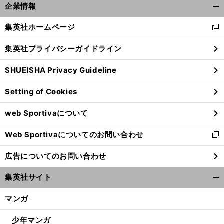
企業情報
開
く/
集英社ホームページ
新
閉
し
じ
集英社プライバシーガイドライン
い
る
ウ
SHUEISHA Privacy Guideline
ィ
ン
Setting of Cookies
ド
ウ
web Sportivaについて
で
開
Web Sportivaについてのお問い合わせ
く
新
し
広告についてのお問い合わせ
い
ウ
集英社サイト
ィ
開
ン
く/
マンガ
ド
閉
ウ
じ
少年マンガ
で