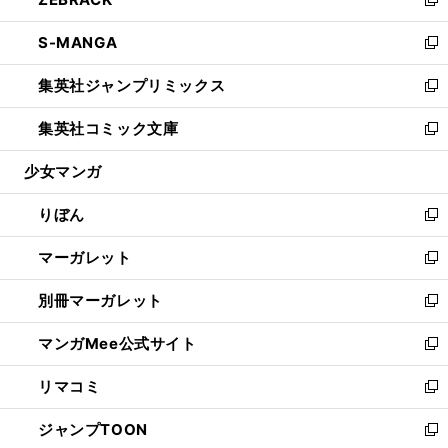
ド
ィ
い
新
開
ウ
ン
ウ
し
S-MANGA
く
で
ド
ィ
い
新
開
ウ
ン
ウ
し
集英社ジャンプリミックス
く
で
ド
ィ
い
新
開
ウ
ン
ウ
し
集英社コミック文庫
く
で
ド
ィ
い
新
開
ウ
ン
ウ
し
少女マンガ
く
で
ド
ィ
い
開
ウ
ン
ウ
りぼん
く
で
ド
ィ
新
開
ウ
ン
し
マーガレット
く
で
ド
い
新
開
ウ
ウ
し
別冊マーガレット
く
で
ィ
い
新
開
ン
ウ
し
マンガMee公式サイト
く
ド
ィ
い
新
ウ
ン
ウ
し
リマコミ
で
ド
ィ
い
新
開
ウ
ン
ウ
し
ジャンプTOON
く
で
ド
ィ
い
新