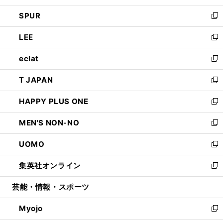
ウ
ン
ウ
し
SPUR
で
ド
ィ
い
新
開
ウ
ン
ウ
し
LEE
く
で
ド
ィ
い
新
開
ウ
ン
ウ
し
eclat
く
で
ド
ィ
い
新
開
ウ
ン
ウ
し
T JAPAN
く
で
ド
ィ
い
新
開
ウ
ン
ウ
し
HAPPY PLUS ONE
く
で
ド
ィ
い
新
開
ウ
ン
ウ
し
MEN'S NON-NO
く
で
ド
ィ
い
新
開
ウ
ン
ウ
し
UOMO
く
で
ド
ィ
い
新
開
ウ
ン
ウ
し
集英社オンライン
く
で
ド
ィ
い
新
開
ウ
ン
ウ
し
芸能・情報・スポーツ
く
で
ド
ィ
い
開
ウ
ン
ウ
Myojo
く
で
ド
ィ
新
開
ウ
ン
し