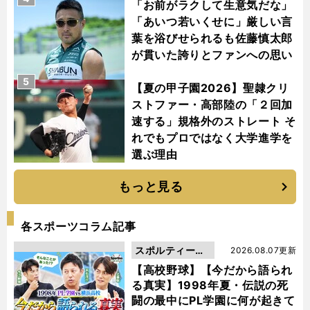
「お前がラクして生意気だな」
「あいつ若いくせに」厳しい言
葉を浴びせられるも佐藤慎太郎
が貫いた誇りとファンへの思い
5
【夏の甲子園2026】聖隷クリ
ストファー・高部陸の「２回加
速する」規格外のストレート そ
れでもプロではなく大学進学を
選ぶ理由
もっと見る
各スポーツコラム記事
スポルティーバ
2026.08.07更新
動画
【高校野球】【今だから語られ
る真実】1998年夏・伝説の死
闘の最中にPL学園に何が起きて