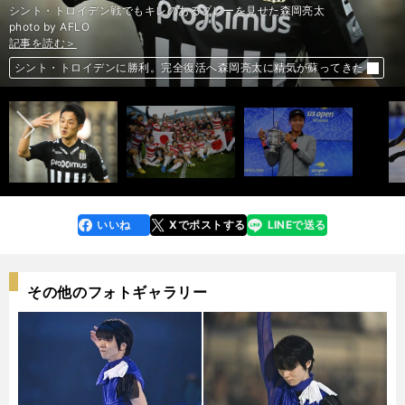
シント・トロイデン戦でもキレのあるプレーを見せた森岡亮太
photo by AFLO
記事を読む＞
記事を読む＞
記事を読む＞
記事を読む＞
前へ
シント・トロイデンに勝利。完全復活へ森岡亮太に精気が蘇ってきた
奇跡ではなく必然だった。ラグビー日本代表のジャイアントキリング
平成の終わりに大坂なおみが実現した日本テニス界の「途方もない夢」
番記者が振り返る羽生結弦の五輪連覇。あらためて感じた王者の強さ
いいね
Xでポストする
LINEで送る
line
faceboo
x
k
その他のフォトギャラリー