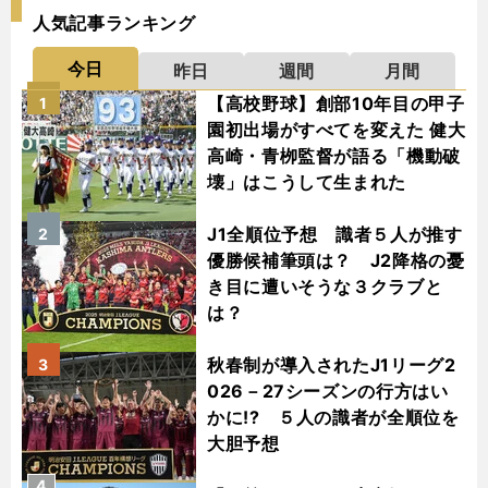
人気記事ランキング
今日
昨日
週間
月間
【高校野球】創部10年目の甲子
1
園初出場がすべてを変えた 健大
高崎・青栁監督が語る「機動破
壊」はこうして生まれた
J1全順位予想 識者５人が推す
2
優勝候補筆頭は？ J2降格の憂
き目に遭いそうな３クラブと
は？
秋春制が導入されたJ1リーグ2
3
026－27シーズンの行方はい
かに!? ５人の識者が全順位を
大胆予想
4