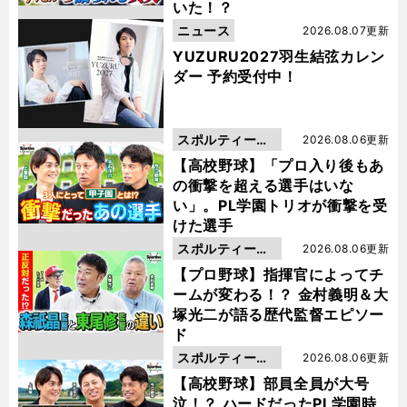
いた！？
ニュース
2026.08.07更新
YUZURU2027羽生結弦カレン
ダー 予約受付中！
スポルティーバ
2026.08.06更新
動画
【高校野球】「プロ入り後もあ
の衝撃を超える選手はいな
い」。PL学園トリオが衝撃を受
けた選手
スポルティーバ
2026.08.06更新
動画
【プロ野球】指揮官によってチ
ームが変わる！？ 金村義明＆大
塚光二が語る歴代監督エピソー
ド
スポルティーバ
2026.08.06更新
動画
【高校野球】部員全員が大号
泣！？ ハードだったPL学園時