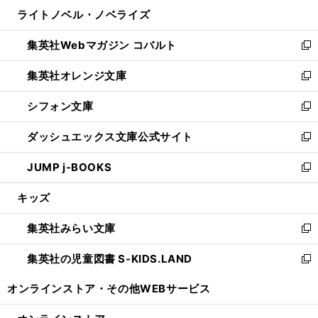
ン
ウ
し
ライトノベル・ノベライズ
く
で
ド
ィ
い
開
ウ
ン
ウ
集英社Webマガジン コバルト
く
で
ド
ィ
新
開
ウ
ン
し
集英社オレンジ文庫
く
で
ド
い
新
開
ウ
ウ
し
シフォン文庫
く
で
ィ
い
新
開
ン
ウ
し
ダッシュエックス文庫公式サイト
く
ド
ィ
い
新
ウ
ン
ウ
し
JUMP j-BOOKS
で
ド
ィ
い
新
開
ウ
ン
ウ
し
キッズ
く
で
ド
ィ
い
開
ウ
ン
ウ
集英社みらい文庫
く
で
ド
ィ
新
開
ウ
ン
し
集英社の児童図書 S-KIDS.LAND
く
で
ド
い
新
開
ウ
ウ
し
オンラインストア・
その他WEBサービス
く
で
ィ
い
開
ン
ウ