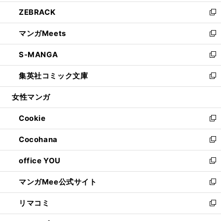
開
ウ
ン
ウ
し
ZEBRACK
く
で
ド
ィ
い
新
開
ウ
ン
ウ
し
マンガMeets
く
で
ド
ィ
い
新
開
ウ
ン
ウ
し
S-MANGA
く
で
ド
ィ
い
新
開
ウ
ン
ウ
し
集英社コミック文庫
く
で
ド
ィ
い
新
開
ウ
ン
ウ
し
女性マンガ
く
で
ド
ィ
い
開
ウ
ン
ウ
Cookie
く
で
ド
ィ
新
開
ウ
ン
し
Cocohana
く
で
ド
い
新
開
ウ
ウ
し
office YOU
く
で
ィ
い
新
開
ン
ウ
し
マンガMee公式サイト
く
ド
ィ
い
新
ウ
ン
ウ
し
リマコミ
で
ド
ィ
い
新
開
ウ
ン
ウ
し