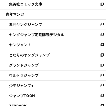
集英社コミック文庫
く
で
ド
ィ
い
新
開
ウ
ン
ウ
し
青年マンガ
く
で
ド
ィ
い
開
ウ
ン
ウ
週刊ヤングジャンプ
く
で
ド
ィ
新
開
ウ
ン
し
ヤングジャンプ定期購読デジタル
く
で
ド
い
新
開
ウ
ウ
し
ヤンジャン！
く
で
ィ
い
新
開
ン
ウ
し
となりのヤングジャンプ
く
ド
ィ
い
新
ウ
ン
ウ
し
グランドジャンプ
で
ド
ィ
い
新
開
ウ
ン
ウ
し
ウルトラジャンプ
く
で
ド
ィ
い
新
開
ウ
ン
ウ
し
少年ジャンプ+
く
で
ド
ィ
い
新
開
ウ
ン
ウ
し
ジャンプTOON
く
で
ド
ィ
い
新
開
ウ
ン
ウ
し
ZEBRACK
く
で