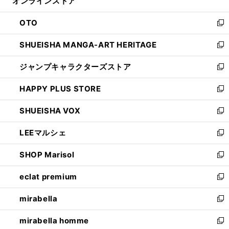
オンラインストア
く
ド
ィ
ウ
ン
OTO
で
ド
新
開
ウ
し
SHUEISHA MANGA-ART HERITAGE
く
で
い
新
開
ウ
し
ジャンプキャラクターズストア
く
ィ
い
新
ン
ウ
し
HAPPY PLUS STORE
ド
ィ
い
新
ウ
ン
ウ
し
SHUEISHA VOX
で
ド
ィ
い
新
開
ウ
ン
ウ
し
LEEマルシェ
く
で
ド
ィ
い
新
開
ウ
ン
ウ
し
SHOP Marisol
く
で
ド
ィ
い
新
開
ウ
ン
ウ
し
eclat premium
く
で
ド
ィ
い
新
開
ウ
ン
ウ
し
mirabella
く
で
ド
ィ
い
新
開
ウ
ン
ウ
し
mirabella homme
く
で
ド
ィ
い
新