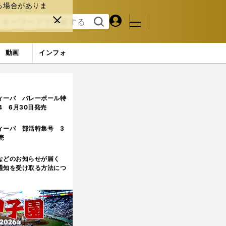
る場合がありま
マイペ
閉じ
検索
メニュ
ー
る
す
ジ
る
動画
インフォ
ィーバ バレーボール特
.4 6月30日発売
ィーバ 部活特集号 3
売
などのお知らせが届く
通知を受け取る方法につ