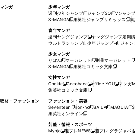
ィ
ウ
マンガ
少年マンガ
ン
ィ
週刊少年ジャンプ
ジャンプSQ
Vジャン
ド
ン
新
新
S-MANGA
集英社ジャンプリミックス
集
ウ
ド
新
し
し
新
で
ウ
し
い
い
し
青年マンガ
開
で
い
ウ
ウ
い
週刊ヤングジャンプ
ヤングジャンプ定期
新
く
開
ウ
ィ
ィ
ウ
ウルトラジャンプ
少年ジャンプ+
ジャン
新
し
新
く
ィ
ン
ン
ィ
し
い
し
ン
ド
ド
ン
少女マンガ
い
ウ
い
ド
ウ
ウ
ド
りぼん
マーガレット
別冊マーガレット
新
新
新
ウ
ィ
ウ
ウ
で
で
ウ
S-MANGA
集英社コミック文庫
し
新
し
新
ィ
ン
ィ
で
開
開
で
い
し
い
し
ン
ド
ン
女性マンガ
開
く
く
開
ウ
い
ウ
い
ド
ウ
ド
Cookie
Cocohana
office YOU
マンガM
く
く
新
新
新
ィ
ウ
ィ
ウ
ウ
で
ウ
集英社コミック文庫
し
新
し
し
ン
ィ
ン
ィ
で
開
で
い
し
い
い
ド
ン
ド
ン
取材・ファッション
ファッション・美容
開
く
開
ウ
い
ウ
ウ
ウ
ド
ウ
ド
Seventeen
non-no
BAILA
MAQUIA
S
く
く
新
新
新
新
ィ
ウ
ィ
ィ
で
ウ
で
ウ
集英社オンライン
し
新
し
し
し
ン
ィ
ン
ン
開
で
開
で
い
し
い
い
い
ド
ン
ド
ド
芸能・情報・スポーツ
く
開
く
開
ウ
い
ウ
ウ
ウ
ウ
ド
ウ
ウ
Myojo
週プレNEWS
週プレ グラジャパ!
く
く
新
新
新
ィ
ウ
ィ
ィ
ィ