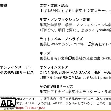
で
ウ
で
で
し
し
ン
ィ
ン
ン
ン
書籍
文芸・文庫・総合
開
で
開
開
い
い
ド
ン
ド
ド
ド
すばる
小説すばる
集英社 文芸ステーシ
く
開
く
く
新
新
ウ
ウ
ウ
ド
ウ
ウ
ウ
く
し
し
ィ
ィ
学芸・ノンフィクション・新書
で
ウ
で
で
で
い
い
ン
ン
集英社学芸部 - 学芸・ノンフィクション
開
で
開
開
開
新
ウ
ウ
ド
ド
1日5分で、明日は変わる よみタイ yomitai
く
開
く
く
く
し
新
ィ
ィ
ウ
ウ
く
い
ン
ン
ライトノベル・ノベライズ
で
で
ウ
ド
ド
集英社Webマガジン コバルト
集英社オレ
開
開
新
ィ
ウ
ウ
く
く
し
ン
キッズ
で
で
い
ド
集英社みらい文庫
集英社の児童図書 S-KID
開
開
新
ウ
ウ
く
く
し
ィ
オンラインストア・
オンラインストア
で
い
ン
その他WEBサービス
OTO
SHUEISHA MANGA-ART HERITAGE
開
新
ウ
ド
LEEマルシェ
SHOP Marisol
eclat prem
く
し
新
新
ィ
ウ
い
し
し
ン
その他WEBサービス
で
ウ
い
い
ド
集英社アドナビ
集英社エディターズ・ラ
開
新
ィ
ウ
ウ
ウ
く
し
ABJマークは、この電子書店・電子書籍配信サービスが、著作権者か
ン
ィ
ィ
で
い
です。ABJマークの詳細、ABJマークを掲示しているサービスの一
ド
ン
ン
開
https://aebs.or.jp/
ウ
新
ウ
ド
ド