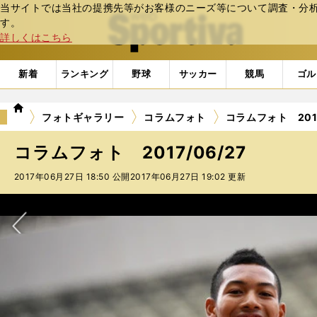
当サイトでは当社の提携先等がお客様のニーズ等について調査・分析し
web Sportiva (webスポルティーバ)
す。
詳しくはこちら
新着
ランキング
野球
サッカー
競馬
ゴル
we
フォトギャラリー
コラムフォト
コラムフォト 2017
b
ス
コラムフォト 2017/06/27
ポ
ル
2017年06月27日 18:50 公開
2017年06月27日 19:02 更新
テ
ィ
ー
バ
次へ