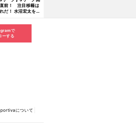
直前！ 注目移籍は
8.0
れだ！ 水沼宏太を水
3更
貴史がすこ〜し語る
新
agramで
ローする
Sportivaについて