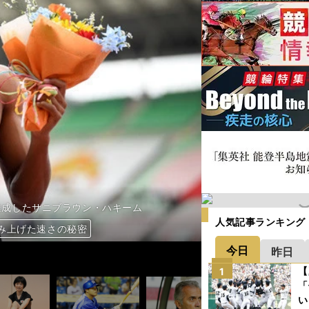
に達成したサニブラウン・ハキーム
人気記事ランキング
み上げた速さの秘密
急はとてつもない」
チTTを制す
の先に人生がある」
できない打撃術」
れ」にするなかれ
ラリアが驚きの強さ
今日
昨日
【
1
「
い