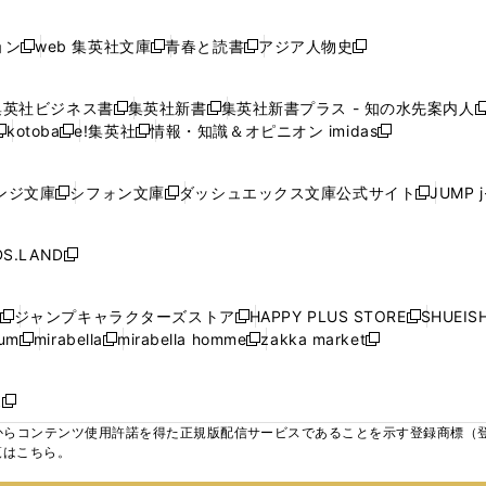
で
で
で
で
し
し
し
ン
ン
ン
ン
ン
開
開
開
開
い
い
い
ド
ド
ド
ド
ド
ョン
web 集英社文庫
青春と読書
アジア人物史
く
く
く
く
新
新
新
新
ウ
ウ
ウ
ウ
ウ
ウ
ウ
ウ
し
し
し
し
ィ
ィ
ィ
で
で
で
で
で
い
い
い
い
ン
ン
ン
集英社ビジネス書
集英社新書
集英社新書プラス - 知の水先案内人
開
開
開
開
開
新
新
新
ウ
ウ
ウ
ウ
ド
ド
ド
kotoba
e!集英社
情報・知識＆オピニオン imidas
く
く
く
く
く
新
し
新
し
新
ィ
ィ
ィ
ィ
ウ
ウ
ウ
し
し
い
し
い
し
ン
ン
ン
ン
で
で
で
い
い
ウ
い
ウ
い
ド
ド
ド
ド
ンジ文庫
シフォン文庫
ダッシュエックス文庫公式サイト
JUMP 
開
開
開
新
新
新
ウ
ウ
ィ
ウ
ィ
ウ
ウ
ウ
ウ
ウ
く
く
く
し
し
し
ィ
ィ
ン
ィ
ン
ィ
で
で
で
で
い
い
い
ン
ン
ド
ン
ド
ン
S.LAND
開
開
開
開
新
ウ
ウ
ウ
ド
ド
ウ
ド
ウ
ド
く
く
く
く
し
ィ
ィ
ィ
ウ
ウ
で
ウ
で
ウ
い
ン
ン
ン
ジャンプキャラクターズストア
HAPPY PLUS STORE
SHUEIS
で
で
開
で
開
で
新
新
新
ウ
ド
ド
ド
ium
mirabella
mirabella homme
zakka market
開
開
く
開
く
開
し
新
新
新
し
新
し
ィ
ウ
ウ
ウ
く
く
く
く
い
し
し
い
し
し
い
ン
で
で
で
ウ
い
い
ウ
い
い
ウ
ド
ボ
開
開
開
新
ィ
ウ
ウ
ィ
ウ
ウ
ィ
ウ
く
く
く
し
らコンテンツ使用許諾を得た正規版配信サービスであることを示す登録商標（登録番
ン
ィ
ィ
ン
ィ
ィ
ン
で
い
覧はこちら。
ド
ン
ン
ド
ン
ン
ド
開
ウ
ウ
ド
ド
ウ
ド
ド
ウ