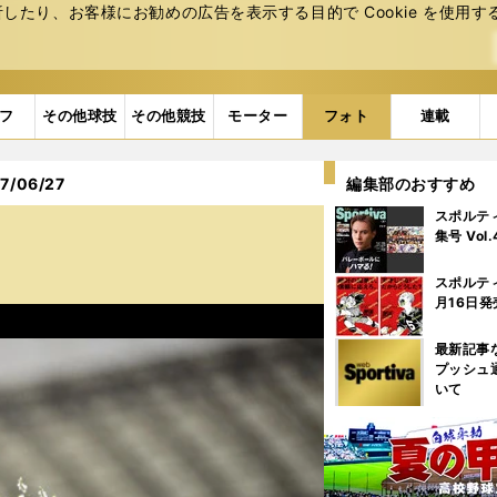
たり、お客様にお勧めの広告を表⽰する⽬的で Cookie を使⽤す
フ
その他球技
その他競技
モーター
フォト
連載
/06/27
編集部のおすすめ
スポルテ
集号 Vol
スポルテ
月16日発
最新記事
プッシュ
いて