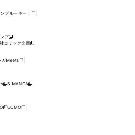
ャンプルーキー！
新
し
い
ウ
ャンプ
新
ィ
社コミック文庫
し
新
ン
い
し
ド
ウ
い
ウ
ガMeets
新
ィ
ウ
で
し
ン
ィ
開
い
ド
ン
く
ウ
ウ
ド
s
S-MANGA
新
新
ィ
で
ウ
し
し
ン
開
で
い
い
ド
く
開
ウ
ウ
ウ
NO
UOMO
く
新
新
ィ
ィ
で
し
し
ン
ン
開
い
い
ド
ド
く
ウ
ウ
ウ
ウ
ィ
ィ