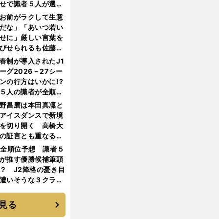
せで識者５人が選ん
優勝校はここだ！
お前がラクして生意
だな」「あいつ若い
せに」厳しい言葉を
びせられるも佐藤慎
郎が貫いた誇りとフ
春制が導入されたJ1
ンへの思い
ーグ2026－27シー
ンの行方はいかに!?
５人の識者が全順位
大胆予想
野昌磨は本田真凜と
アイスダンスで新境
を切り開く 高橋大
の証言とも重なる課
と楽しさ
1全順位予想 識者５
が推す優勝候補筆頭
？ J2降格の憂き目
遭いそうな３クラブ
は？
見る