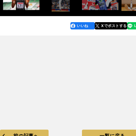
いいね
Xでポストする
line
faceboo
x
k
前の記事へ
一覧に戻る