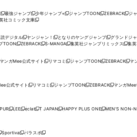
プ
最強ジャンプ
少年ジャンプ+
ジャンプTOON
ZEBRACK
ジ
新
新
新
新
新
英社コミック文庫
し
新
し
し
し
し
い
い
し
い
い
い
ウ
ウ
い
ウ
ウ
ウ
購読デジタル
ヤンジャン！
となりのヤングジャンプ
グランドジ
新
新
新
ィ
ィ
ウ
ィ
ィ
ィ
プTOON
ZEBRACK
S-MANGA
集英社ジャンプリミックス
集英
新
し
新
し
新
し
新
ン
ン
ィ
ン
ン
ン
し
い
し
い
し
い
し
ド
ド
ン
ド
ド
ド
い
ウ
い
ウ
い
ウ
い
ウ
ウ
ド
ウ
ウ
ウ
マンガMee公式サイト
リマコミ
ジャンプTOON
ZEBRACK
マン
新
新
新
新
ウ
ィ
ウ
ィ
ウ
ィ
ウ
で
で
ウ
で
で
で
し
し
し
し
し
ィ
ン
ィ
ン
ィ
ン
ィ
開
開
で
開
開
開
い
い
い
い
い
ン
ド
ン
ド
ン
ド
ン
く
く
開
く
く
く
ウ
ウ
ウ
ウ
ウ
ド
ウ
ド
ウ
ド
ウ
ド
ee公式サイト
リマコミ
ジャンプTOON
ZEBRACK
マンガMeet
く
新
新
新
新
ィ
ィ
ィ
ィ
ィ
ウ
で
ウ
で
ウ
で
ウ
し
し
し
し
ン
ン
ン
ン
ン
で
開
で
開
で
開
で
い
い
い
い
ド
ド
ド
ド
ド
開
く
開
く
開
く
開
ウ
ウ
ウ
ウ
ウ
ウ
ウ
ウ
ウ
PUR
LEE
eclat
T JAPAN
HAPPY PLUS ONE
MEN'S NON-
く
く
く
く
新
新
新
新
新
ィ
ィ
ィ
ィ
で
で
で
で
で
し
し
し
し
し
ン
ン
ン
ン
開
開
開
開
開
い
い
い
い
い
ド
ド
ド
ド
く
く
く
く
く
ウ
ウ
ウ
ウ
ウ
ウ
ウ
ウ
ウ
Sportiva
パラスポ
新
新
ィ
ィ
ィ
ィ
ィ