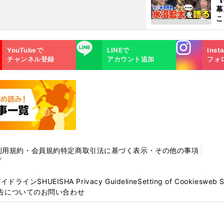
幕
こ
沼
Instagra
LINE
YouTubeで
LINEで
Inst
m
チャンネル登録
アカウント追加
フォ
利用規約・会員規約
特定商取引法に基づく表示・その他の事項
プ
ガイドライン
SHUEISHA Privacy Guideline
Setting of Cookies
web 
告についてのお問い合わせ