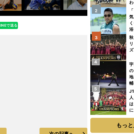
わ
だ
「
2
気
く
LINEで送る
浴
太
秋
3
ァ
リ
ズ
4
を
宇
の
地
輔
5
題
J
人
は
に
と
もっと
次の記事へ