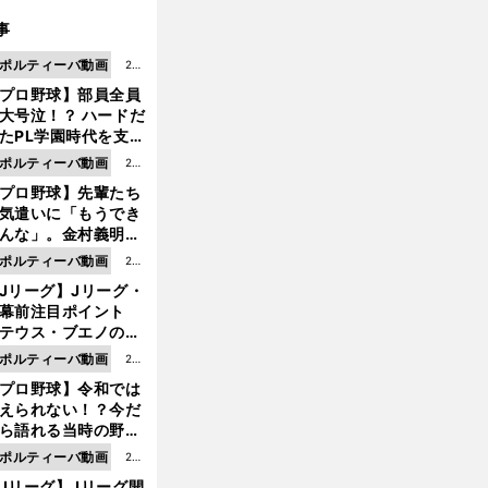
事
ポルティーバ動画
202
プロ野球】部員全員
6.0
大号泣！？ ハードだ
8.0
たPL学園時代を支え
6更
ものとは
ポルティーバ動画
202
新
プロ野球】先輩たち
6.0
気遣いに「もうでき
8.0
んな」。金村義明＆
6更
塚光二が明かす引退
ポルティーバ動画
202
新
ピソード！
Jリーグ】Jリーグ・
6.0
開幕前注目ポイント
8.0
テウス・ブエノの鹿
5更
移籍！ 恐るべし15
ポルティーバ動画
202
新
磯部怜夢！
プロ野球】令和では
6.0
えられない！？今だ
8.0
ら語れる当時の野球
4更
情とは...
ポルティーバ動画
202
新
Jリーグ】Jリーグ開
6.0