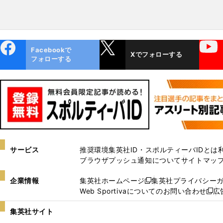
ebo
X
YouTube
Facebookで
Xでフォローする
ok
フォローする
サービス
推奨環境
集英社ID・スポルティーバIDとは
ブラウザプッシュ通知について
サイトマッ
企業情報
集英社ホームページ
集英社プライバシー
新
Web Sportivaについてのお問い合わせ
広
し
新
い
し
集英社サイト
ウ
い