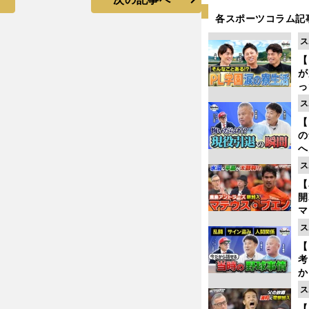
各スポーツコラム記
ス
【
が
っ
た
ス
【
の
へ
大
ス
エ
【
マ
島
ス
歳
【
考
か
事
ス
【