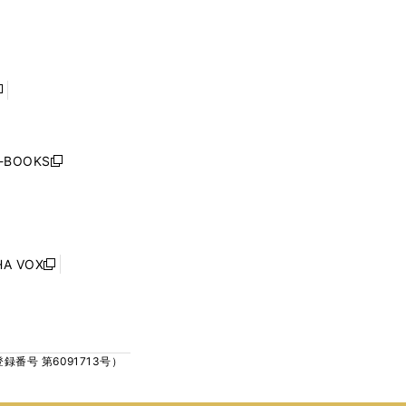
で
で
ン
ン
開
開
ド
ド
く
く
ウ
ウ
で
で
開
開
く
く
し
い
ウ
j-BOOKS
新
ィ
し
ン
い
ド
ウ
ウ
ィ
で
ン
HA VOX
開
新
ド
く
し
ウ
い
で
ウ
開
ィ
く
号 第6091713号）
ン
ド
ウ