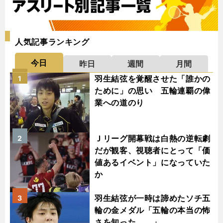
人気記事ランキング
今日
昨日
週間
月間
羽生結弦を覚醒させた「誰かの
1
ために」の思い 五輪連覇の偉
業への道のり
Ｊリーグ開幕戦は白熱の逆転劇
2
だが観客、視聴者にとって「価
値あるイベント」になっていた
か
羽生結弦が一時は諦めたソチ五
3
輪の金メダル「五輪の本当の怖
さを知った......」