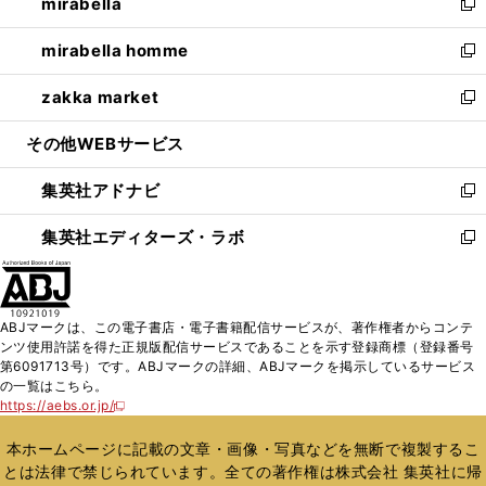
mirabella
く
で
ド
ィ
い
新
開
ウ
ン
ウ
し
mirabella homme
く
で
ド
ィ
い
新
開
ウ
ン
ウ
し
zakka market
く
で
ド
ィ
い
新
開
ウ
ン
ウ
し
その他WEBサービス
く
で
ド
ィ
い
開
ウ
ン
ウ
集英社アドナビ
く
で
ド
ィ
新
開
ウ
ン
し
集英社エディターズ・ラボ
く
で
ド
い
新
開
ウ
ウ
し
く
で
ィ
い
開
ン
ウ
ABJマークは、この電子書店・電子書籍配信サービスが、著作権者からコンテ
く
ド
ィ
ンツ使用許諾を得た正規版配信サービスであることを示す登録商標（登録番号
ウ
ン
第6091713号）です。ABJマークの詳細、ABJマークを掲示しているサービス
で
ド
の一覧はこちら。
開
ウ
https://aebs.or.jp/
新
く
で
し
い
開
本ホームページに記載の文章・画像・写真などを無断で複製するこ
ウ
く
とは法律で禁じられています。全ての著作権は株式会社 集英社に帰
ィ