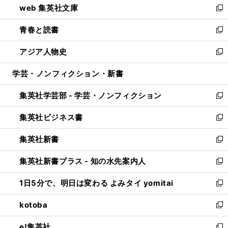
web 集英社文庫
ド
ィ
い
新
ウ
ン
ウ
し
青春と読書
で
ド
ィ
い
新
開
ウ
ン
ウ
し
アジア人物史
く
で
ド
ィ
い
新
開
ウ
ン
ウ
し
学芸・ノンフィクション・新書
く
で
ド
ィ
い
開
ウ
ン
ウ
集英社学芸部 - 学芸・ノンフィクション
く
で
ド
ィ
新
開
ウ
ン
し
集英社ビジネス書
く
で
ド
い
新
開
ウ
ウ
し
集英社新書
く
で
ィ
い
新
開
ン
ウ
し
集英社新書プラス - 知の水先案内人
く
ド
ィ
い
新
ウ
ン
ウ
し
1日5分で、明日は変わる よみタイ yomitai
で
ド
ィ
い
新
開
ウ
ン
ウ
し
kotoba
く
で
ド
ィ
い
新
開
ウ
ン
ウ
し
e!集英社
く
で
ド
ィ