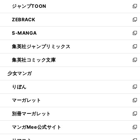
ウ
し
ジャンプTOON
く
で
ド
ィ
い
新
開
ウ
ン
ウ
し
ZEBRACK
く
で
ド
ィ
い
新
開
ウ
ン
ウ
し
S-MANGA
く
で
ド
ィ
い
新
開
ウ
ン
ウ
し
集英社ジャンプリミックス
く
で
ド
ィ
い
新
開
ウ
ン
ウ
し
集英社コミック文庫
く
で
ド
ィ
い
新
開
ウ
ン
ウ
し
少女マンガ
く
で
ド
ィ
い
開
ウ
ン
ウ
りぼん
く
で
ド
ィ
新
開
ウ
ン
し
マーガレット
く
で
ド
い
新
開
ウ
ウ
し
別冊マーガレット
く
で
ィ
い
新
開
ン
ウ
し
マンガMee公式サイト
く
ド
ィ
い
新
ウ
ン
ウ
し