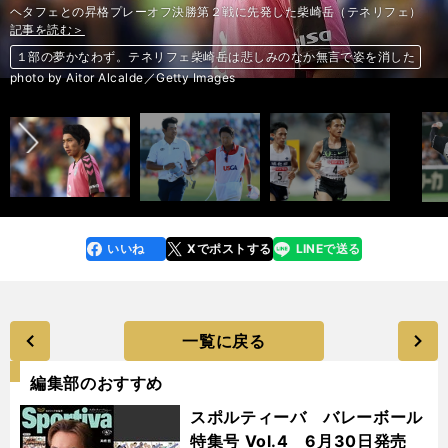
ヘタフェとの昇格プレーオフ決勝第２戦に先発した柴崎岳（テネリフェ）
記事を読む＞
記事を読む＞
記事を読む＞
記事を読む＞
記事を読む＞
記事を読む＞
記事を読む＞
【新車のツボ137】スズキ・スイフト、安い、軽い、速い（軽いから）の
【新車のツボ137】スズキ・スイフト、安い、軽い、速い（軽いから）の
１部の夢かなわず。テネリフェ柴崎岳は悲しみのなか無言で姿を消した
全米２位の松山英樹が、全英オープンに向け異例のスケジュールで臨む
大迫傑「１年ぶりの１万ｍですけど」圧勝。長距離界で図抜けた存在に
桑原、糸原ほか、金本タイガースを支える「想定外」のプレーヤーたち
復調した才媛ランナー・鈴木亜由子「東京五輪のために今確かめたい」
三拍子
三拍子
前へ
photo by Aitor Alcalde／Getty Images
いいね
Xでポストする
LINEで送る
line
faceboo
x
k
一覧に戻る
編集部のおすすめ
スポルティーバ バレーボール
特集号 Vol.4 6月30日発売