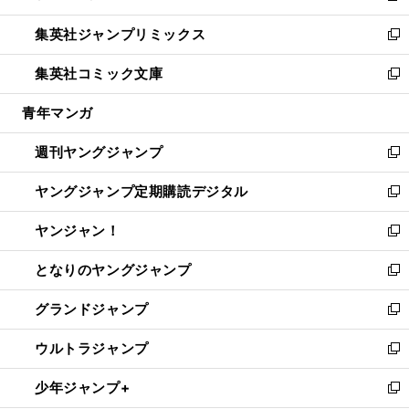
開
ウ
ン
ウ
し
集英社ジャンプリミックス
く
で
ド
ィ
い
新
開
ウ
ン
ウ
し
集英社コミック文庫
く
で
ド
ィ
い
新
開
ウ
ン
ウ
し
青年マンガ
く
で
ド
ィ
い
開
ウ
ン
ウ
週刊ヤングジャンプ
く
で
ド
ィ
新
開
ウ
ン
し
ヤングジャンプ定期購読デジタル
く
で
ド
い
新
開
ウ
ウ
し
ヤンジャン！
く
で
ィ
い
新
開
ン
ウ
し
となりのヤングジャンプ
く
ド
ィ
い
新
ウ
ン
ウ
し
グランドジャンプ
で
ド
ィ
い
新
開
ウ
ン
ウ
し
ウルトラジャンプ
く
で
ド
ィ
い
新
開
ウ
ン
ウ
し
少年ジャンプ+
く
で
ド
ィ
い
新
開
ウ
ン