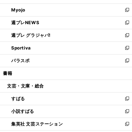
開
ウ
ン
ウ
Myojo
く
で
ド
ィ
新
開
ウ
ン
し
週プレNEWS
く
で
ド
い
新
開
ウ
ウ
し
週プレ グラジャパ!
く
で
ィ
い
新
開
ン
ウ
し
Sportiva
く
ド
ィ
い
新
ウ
ン
ウ
し
パラスポ
で
ド
ィ
い
新
開
ウ
ン
ウ
し
書籍
く
で
ド
ィ
い
開
ウ
ン
ウ
文芸・文庫・総合
く
で
ド
ィ
開
ウ
ン
すばる
く
で
ド
新
開
ウ
し
小説すばる
く
で
い
新
開
ウ
し
集英社 文芸ステーション
く
ィ
い
新
ン
ウ
し