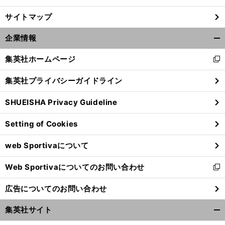
サイトマップ
企業情報
開
く/
集英社ホームページ
新
閉
し
じ
集英社プライバシーガイドライン
い
る
ウ
SHUEISHA Privacy Guideline
ィ
ン
Setting of Cookies
ド
ウ
web Sportivaについて
で
開
Web Sportivaについてのお問い合わせ
く
新
し
広告についてのお問い合わせ
い
ウ
集英社サイト
ィ
開
ン