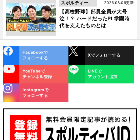
スポルティーバ
2026.08.06更新
動画
【高校野球】部員全員が大号
泣！？ ハードだったPL学園時
代を支えたものとは
cebo
X
Facebookで
Xでフォローする
ok
フォローする
uTube
LINE
YouTubeで
LINEで
チャンネル登録
アカウント追加
stagra
Instagramで
m
フォローする