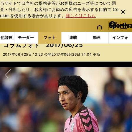
当サイトでは当社の提携先等がお客様のニーズ等について調
査・分析したり、お客様にお勧めの広告を表⽰する⽬的で Co
閉じ
okie を使⽤する場合があります。
詳しくはこちら
る
マイペ
web Sportiva (webスポルティーバ)
検索
メニュ
we
ー
フォトギャラリー
コラムフォト
コラムフォト 2017
b
ジ
の他競技
モーター
フォト
連載
動画
インフォ
ス
コラムフォト 2017/06/25
ポ
ル
2017年06月25日 13:53 公開
2017年06月26日 14:04 更新
テ
ィ
ー
バ
次へ