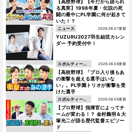
動画
【高校野球】【今だから語られ
る真実】1998年夏・伝説の死
闘の最中にPL学園に何が起きて
いた！？
ニュース
2026.08.07更新
YUZURU2027羽生結弦カレン
ダー 予約受付中！
スポルティーバ
2026.08.06更新
動画
【高校野球】「プロ入り後もあ
の衝撃を超える選手はいな
い」。PL学園トリオが衝撃を受
けた選手
スポルティーバ
2026.08.06更新
動画
【プロ野球】指揮官によってチ
ームが変わる！？ 金村義明＆大
塚光二が語る歴代監督エピソー
ド