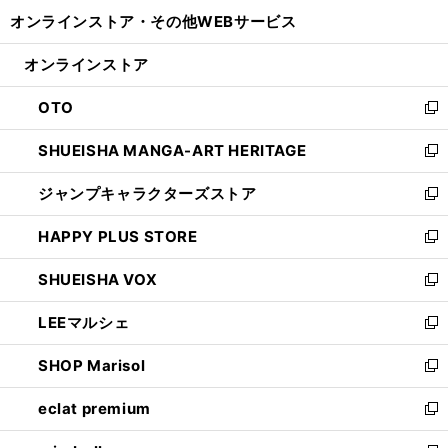
開
ウ
ウ
し
オンラインストア・
その他WEBサービス
く
で
ィ
い
開
ン
ウ
オンラインストア
く
ド
ィ
ウ
ン
OTO
で
ド
新
開
ウ
し
SHUEISHA MANGA-ART HERITAGE
く
で
い
新
開
ウ
し
ジャンプキャラクターズストア
く
ィ
い
新
ン
ウ
し
HAPPY PLUS STORE
ド
ィ
い
新
ウ
ン
ウ
し
SHUEISHA VOX
で
ド
ィ
い
新
開
ウ
ン
ウ
し
LEEマルシェ
く
で
ド
ィ
い
新
開
ウ
ン
ウ
し
SHOP Marisol
く
で
ド
ィ
い
新
開
ウ
ン
ウ
し
eclat premium
く
で
ド
ィ
い
新
開
ウ
ン
ウ
し