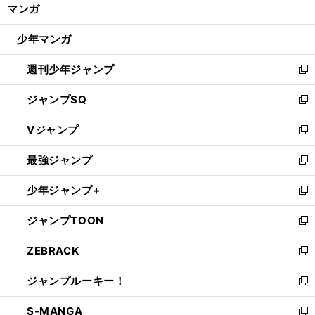
く/
マンガ
ド
閉
ウ
じ
少年マンガ
で
る
開
週刊少年ジャンプ
く
新
し
ジャンプSQ
い
新
ウ
し
Vジャンプ
ィ
い
新
ン
ウ
し
最強ジャンプ
ド
ィ
い
新
ウ
ン
ウ
し
少年ジャンプ+
で
ド
ィ
い
新
開
ウ
ン
ウ
し
ジャンプTOON
く
で
ド
ィ
い
新
開
ウ
ン
ウ
し
ZEBRACK
く
で
ド
ィ
い
新
開
ウ
ン
ウ
し
ジャンプルーキー！
く
で
ド
ィ
い
新
開
ウ
ン
ウ
し
S-MANGA
く
で
ド
ィ
い
新