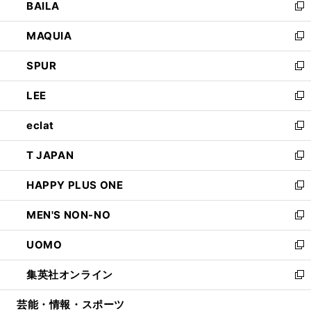
BAILA
く
ィ
い
新
ン
ウ
し
MAQUIA
ド
ィ
い
新
ウ
ン
ウ
し
SPUR
で
ド
ィ
い
新
開
ウ
ン
ウ
し
LEE
く
で
ド
ィ
い
新
開
ウ
ン
ウ
し
eclat
く
で
ド
ィ
い
新
開
ウ
ン
ウ
し
T JAPAN
く
で
ド
ィ
い
新
開
ウ
ン
ウ
し
HAPPY PLUS ONE
く
で
ド
ィ
い
新
開
ウ
ン
ウ
し
MEN'S NON-NO
く
で
ド
ィ
い
新
開
ウ
ン
ウ
し
UOMO
く
で
ド
ィ
い
新
開
ウ
ン
ウ
し
集英社オンライン
く
で
ド
ィ
い
新
開
ウ
ン
ウ
し
芸能・情報・スポーツ
く
で
ド
ィ
い