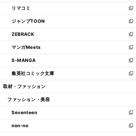
ウ
ン
ウ
し
リマコミ
で
ド
ィ
い
新
開
ウ
ン
ウ
し
ジャンプTOON
く
で
ド
ィ
い
新
開
ウ
ン
ウ
し
ZEBRACK
く
で
ド
ィ
い
新
開
ウ
ン
ウ
し
マンガMeets
く
で
ド
ィ
い
新
開
ウ
ン
ウ
し
S-MANGA
く
で
ド
ィ
い
新
開
ウ
ン
ウ
し
集英社コミック文庫
く
で
ド
ィ
い
新
開
ウ
ン
ウ
し
取材・ファッション
く
で
ド
ィ
い
開
ウ
ン
ウ
ファッション・美容
く
で
ド
ィ
開
ウ
ン
Seventeen
く
で
ド
新
開
ウ
し
non-no
く
で
い
新
開
ウ
し