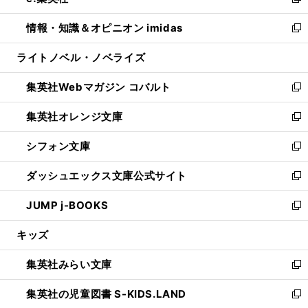
い
新
開
ウ
ン
ウ
し
情報・知識＆オピニオン imidas
く
で
ド
ィ
い
新
開
ウ
ン
ウ
し
ライトノベル・ノベライズ
く
で
ド
ィ
い
開
ウ
ン
ウ
集英社Webマガジン コバルト
く
で
ド
ィ
新
開
ウ
ン
し
集英社オレンジ文庫
く
で
ド
い
新
開
ウ
ウ
し
シフォン文庫
く
で
ィ
い
新
開
ン
ウ
し
ダッシュエックス文庫公式サイト
く
ド
ィ
い
新
ウ
ン
ウ
し
JUMP j-BOOKS
で
ド
ィ
い
新
開
ウ
ン
ウ
し
キッズ
く
で
ド
ィ
い
開
ウ
ン
ウ
集英社みらい文庫
く
で
ド
ィ
新
開
ウ
ン
し
集英社の児童図書 S-KIDS.LAND
く
で
ド
い
新