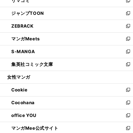
リマコミ
で
ド
ィ
い
新
開
ウ
ン
ウ
し
ジャンプTOON
く
で
ド
ィ
い
新
開
ウ
ン
ウ
し
ZEBRACK
く
で
ド
ィ
い
新
開
ウ
ン
ウ
し
マンガMeets
く
で
ド
ィ
い
新
開
ウ
ン
ウ
し
S-MANGA
く
で
ド
ィ
い
新
開
ウ
ン
ウ
し
集英社コミック文庫
く
で
ド
ィ
い
新
開
ウ
ン
ウ
し
女性マンガ
く
で
ド
ィ
い
開
ウ
ン
ウ
Cookie
く
で
ド
ィ
新
開
ウ
ン
し
Cocohana
く
で
ド
い
新
開
ウ
ウ
し
office YOU
く
で
ィ
い
新
開
ン
ウ
し
マンガMee公式サイト
く
ド
ィ
い
新