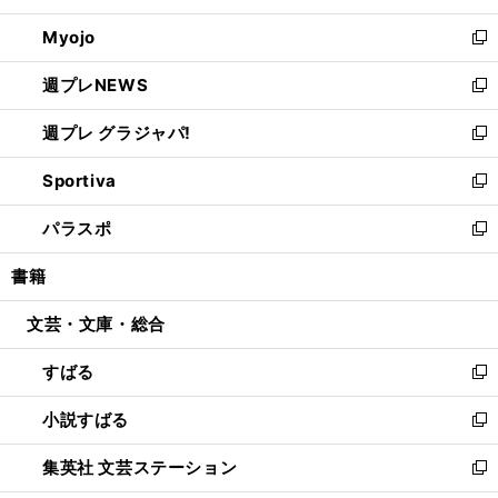
開
ウ
ン
ウ
Myojo
く
で
ド
ィ
新
開
ウ
ン
し
週プレNEWS
く
で
ド
い
新
開
ウ
ウ
し
週プレ グラジャパ!
く
で
ィ
い
新
開
ン
ウ
し
Sportiva
く
ド
ィ
い
新
ウ
ン
ウ
し
パラスポ
で
ド
ィ
い
新
開
ウ
ン
ウ
し
書籍
く
で
ド
ィ
い
開
ウ
ン
ウ
文芸・文庫・総合
く
で
ド
ィ
開
ウ
ン
すばる
く
で
ド
新
開
ウ
し
小説すばる
く
で
い
新
開
ウ
し
集英社 文芸ステーション
く
ィ
い
新
ン
ウ
し