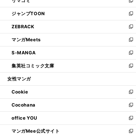
リマコミ
で
ド
ィ
い
新
開
ウ
ン
ウ
し
ジャンプTOON
く
で
ド
ィ
い
新
開
ウ
ン
ウ
し
ZEBRACK
く
で
ド
ィ
い
新
開
ウ
ン
ウ
し
マンガMeets
く
で
ド
ィ
い
新
開
ウ
ン
ウ
し
S-MANGA
く
で
ド
ィ
い
新
開
ウ
ン
ウ
し
集英社コミック文庫
く
で
ド
ィ
い
新
開
ウ
ン
ウ
し
女性マンガ
く
で
ド
ィ
い
開
ウ
ン
ウ
Cookie
く
で
ド
ィ
新
開
ウ
ン
し
Cocohana
く
で
ド
い
新
開
ウ
ウ
し
office YOU
く
で
ィ
い
新
開
ン
ウ
し
マンガMee公式サイト
く
ド
ィ
い
新