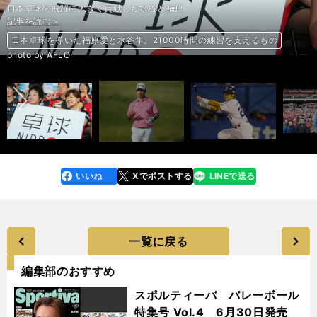
日本卓球の飛躍に大きく貢献した水谷と福原
記事を読む＞
記事を読む＞
記事を読む＞
記事を読む＞
記事を読む＞
記事を読む＞
記事を読む＞
記事を読む＞
日本卓球を導いた福原愛と水谷隼。21000時間の練習を支えるもの
青木功、丸山茂樹を超えて、松山英樹は全米オープンの歴史に名を刻むか
元ヤクルト同僚たちが感謝する、青木宣親の「青空バッティング教室」
走行距離１位のリバプールがCLに復帰。連戦の来季はスタミナ勝負に
調教師が「夢」を激白。ユニコーンＳは新女傑リエノテソーロで鉄板！
無敵のNBA王者・ウォリアーズに忍び寄る「スター軍団崩壊」の足音
調教師が「夢」を激白。ユニコーンＳは新女傑リエノテソーロで鉄板！
Ｗ杯出場の決め手に、福田正博がハリル監督に求める岡崎慎司の起用法
前へ
photo by AFLO
いいね
Xでポストする
LINEで送る
line
faceboo
x
k
一覧に戻る
編集部のおすすめ
スポルティーバ バレーボール
特集号 Vol.4 6月30日発売