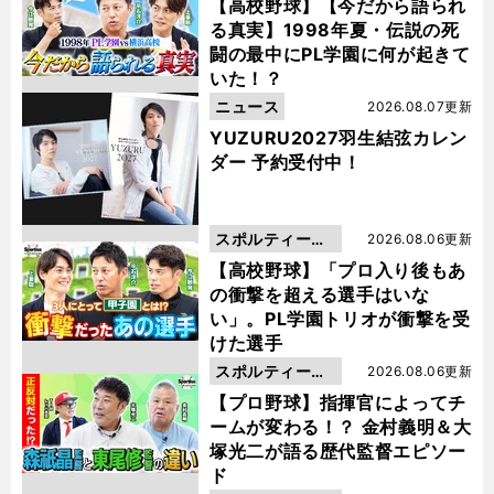
動画
【高校野球】【今だから語られ
る真実】1998年夏・伝説の死
闘の最中にPL学園に何が起きて
いた！？
ニュース
2026.08.07更新
YUZURU2027羽生結弦カレン
ダー 予約受付中！
スポルティーバ
2026.08.06更新
動画
【高校野球】「プロ入り後もあ
の衝撃を超える選手はいな
い」。PL学園トリオが衝撃を受
けた選手
スポルティーバ
2026.08.06更新
動画
【プロ野球】指揮官によってチ
ームが変わる！？ 金村義明＆大
塚光二が語る歴代監督エピソー
ド