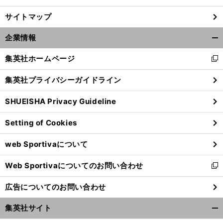
サイトマップ
企業情報
開
く/
集英社ホームページ
新
閉
し
じ
集英社プライバシーガイドライン
い
る
ウ
SHUEISHA Privacy Guideline
ィ
ン
Setting of Cookies
ド
ウ
web Sportivaについて
で
開
Web Sportivaについてのお問い合わせ
く
新
し
広告についてのお問い合わせ
い
ウ
集英社サイト
ィ
開
ン