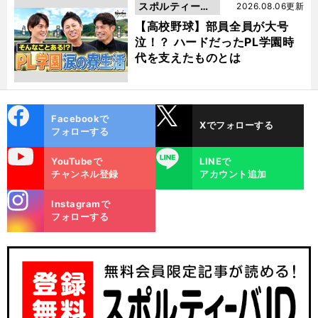
スポルティーバ
2026.08.06更新
動画
【高校野球】部員全員が大号
泣！？ ハードだったPL学園時
代を支えたものとは
cebo
X
Facebookで
Xでフォローする
ok
フォローする
uTube
LINE
YouTubeで
LINEで
チャンネル登録
アカウント追加
stagra
Instagramで
m
フォローする