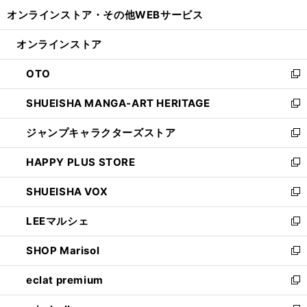
開
ウ
ウ
し
オンラインストア・
その他WEBサービス
く
で
ィ
い
開
ン
ウ
オンラインストア
く
ド
ィ
ウ
ン
OTO
で
ド
新
開
ウ
し
SHUEISHA MANGA-ART HERITAGE
く
で
い
新
開
ウ
し
ジャンプキャラクターズストア
く
ィ
い
新
ン
ウ
し
HAPPY PLUS STORE
ド
ィ
い
新
ウ
ン
ウ
し
SHUEISHA VOX
で
ド
ィ
い
新
開
ウ
ン
ウ
し
LEEマルシェ
く
で
ド
ィ
い
新
開
ウ
ン
ウ
し
SHOP Marisol
く
で
ド
ィ
い
新
開
ウ
ン
ウ
し
eclat premium
く
で
ド
ィ
い
新
開
ウ
ン
ウ
し