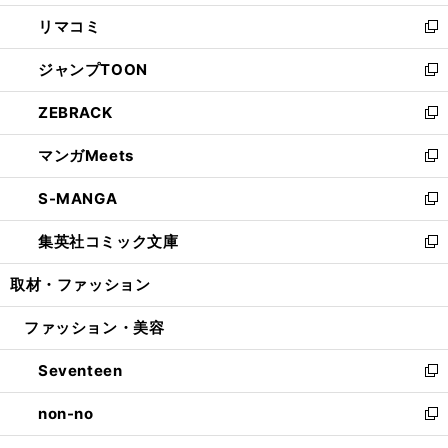
ウ
ン
ウ
し
リマコミ
で
ド
ィ
い
新
開
ウ
ン
ウ
し
ジャンプTOON
く
で
ド
ィ
い
新
開
ウ
ン
ウ
し
ZEBRACK
く
で
ド
ィ
い
新
開
ウ
ン
ウ
し
マンガMeets
く
で
ド
ィ
い
新
開
ウ
ン
ウ
し
S-MANGA
く
で
ド
ィ
い
新
開
ウ
ン
ウ
し
集英社コミック文庫
く
で
ド
ィ
い
新
開
ウ
ン
ウ
し
取材・ファッション
く
で
ド
ィ
い
開
ウ
ン
ウ
ファッション・美容
く
で
ド
ィ
開
ウ
ン
Seventeen
く
で
ド
新
開
ウ
し
non-no
く
で
い
新
開
ウ
し