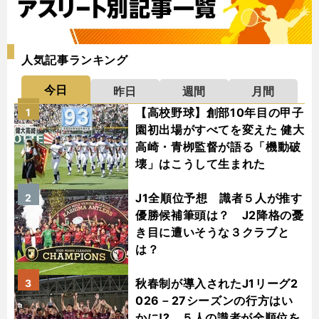
人気記事ランキング
今日
昨日
週間
月間
【高校野球】創部10年目の甲子
1
園初出場がすべてを変えた 健大
高崎・青栁監督が語る「機動破
壊」はこうして生まれた
J1全順位予想 識者５人が推す
2
優勝候補筆頭は？ J2降格の憂
き目に遭いそうな３クラブと
は？
秋春制が導入されたJ1リーグ2
3
026－27シーズンの行方はい
かに!? ５人の識者が全順位を