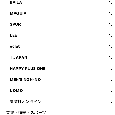
BAILA
く
ィ
い
新
ン
ウ
し
MAQUIA
ド
ィ
い
新
ウ
ン
ウ
し
SPUR
で
ド
ィ
い
新
開
ウ
ン
ウ
し
LEE
く
で
ド
ィ
い
新
開
ウ
ン
ウ
し
eclat
く
で
ド
ィ
い
新
開
ウ
ン
ウ
し
T JAPAN
く
で
ド
ィ
い
新
開
ウ
ン
ウ
し
HAPPY PLUS ONE
く
で
ド
ィ
い
新
開
ウ
ン
ウ
し
MEN'S NON-NO
く
で
ド
ィ
い
新
開
ウ
ン
ウ
し
UOMO
く
で
ド
ィ
い
新
開
ウ
ン
ウ
し
集英社オンライン
く
で
ド
ィ
い
新
開
ウ
ン
ウ
し
芸能・情報・スポーツ
く
で
ド
ィ
い