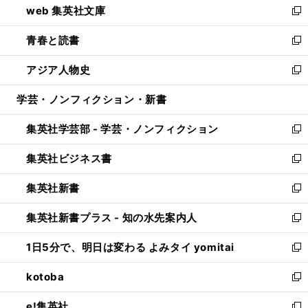
web 集英社文庫
ド
ィ
い
新
ウ
ン
ウ
し
青春と読書
で
ド
ィ
い
新
開
ウ
ン
ウ
し
アジア人物史
く
で
ド
ィ
い
新
開
ウ
ン
ウ
し
学芸・ノンフィクション・新書
く
で
ド
ィ
い
開
ウ
ン
ウ
集英社学芸部 - 学芸・ノンフィクション
く
で
ド
ィ
新
開
ウ
ン
し
集英社ビジネス書
く
で
ド
い
新
開
ウ
ウ
し
集英社新書
く
で
ィ
い
新
開
ン
ウ
し
集英社新書プラス - 知の水先案内人
く
ド
ィ
い
新
ウ
ン
ウ
し
1日5分で、明日は変わる よみタイ yomitai
で
ド
ィ
い
新
開
ウ
ン
ウ
し
kotoba
く
で
ド
ィ
い
新
開
ウ
ン
ウ
し
e!集英社
く
で
ド
ィ