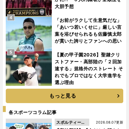
大胆予想
4
「お前がラクして生意気だな」
「あいつ若いくせに」厳しい言
葉を浴びせられるも佐藤慎太郎
が貫いた誇りとファンへの思い
5
【夏の甲子園2026】聖隷クリ
ストファー・高部陸の「２回加
速する」規格外のストレート そ
れでもプロではなく大学進学を
選ぶ理由
もっと見る
各スポーツコラム記事
スポルティーバ
2026.08.07更新