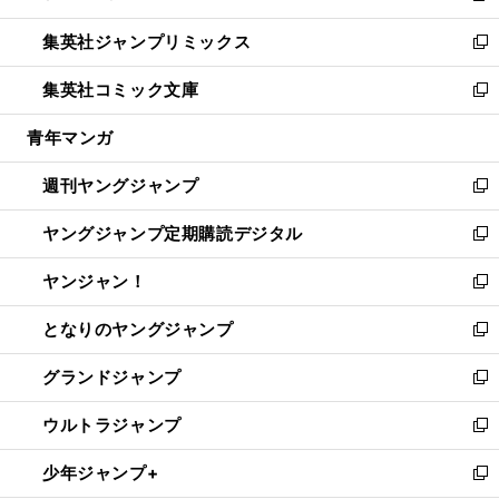
開
ウ
ン
ウ
し
集英社ジャンプリミックス
く
で
ド
ィ
い
新
開
ウ
ン
ウ
し
集英社コミック文庫
く
で
ド
ィ
い
新
開
ウ
ン
ウ
し
青年マンガ
く
で
ド
ィ
い
開
ウ
ン
ウ
週刊ヤングジャンプ
く
で
ド
ィ
新
開
ウ
ン
し
ヤングジャンプ定期購読デジタル
く
で
ド
い
新
開
ウ
ウ
し
ヤンジャン！
く
で
ィ
い
新
開
ン
ウ
し
となりのヤングジャンプ
く
ド
ィ
い
新
ウ
ン
ウ
し
グランドジャンプ
で
ド
ィ
い
新
開
ウ
ン
ウ
し
ウルトラジャンプ
く
で
ド
ィ
い
新
開
ウ
ン
ウ
し
少年ジャンプ+
く
で
ド
ィ
い
新
開
ウ
ン