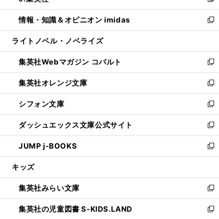
い
新
開
ウ
ン
ウ
し
情報・知識＆オピニオン imidas
く
で
ド
ィ
い
新
開
ウ
ン
ウ
し
ライトノベル・ノベライズ
く
で
ド
ィ
い
開
ウ
ン
ウ
集英社Webマガジン コバルト
く
で
ド
ィ
新
開
ウ
ン
し
集英社オレンジ文庫
く
で
ド
い
新
開
ウ
ウ
し
シフォン文庫
く
で
ィ
い
新
開
ン
ウ
し
ダッシュエックス文庫公式サイト
く
ド
ィ
い
新
ウ
ン
ウ
し
JUMP j-BOOKS
で
ド
ィ
い
新
開
ウ
ン
ウ
し
キッズ
く
で
ド
ィ
い
開
ウ
ン
ウ
集英社みらい文庫
く
で
ド
ィ
新
開
ウ
ン
し
集英社の児童図書 S-KIDS.LAND
く
で
ド
い
新