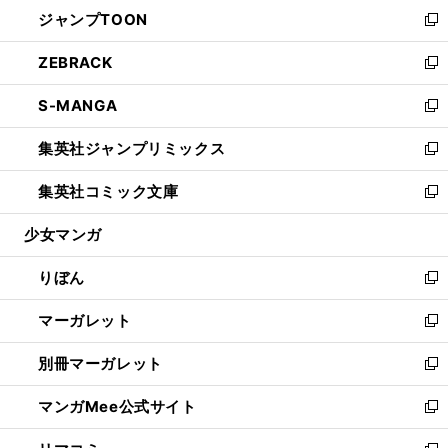
ウ
し
ジャンプTOON
く
で
ド
ィ
い
新
開
ウ
ン
ウ
し
ZEBRACK
く
で
ド
ィ
い
新
開
ウ
ン
ウ
し
S-MANGA
く
で
ド
ィ
い
新
開
ウ
ン
ウ
し
集英社ジャンプリミックス
く
で
ド
ィ
い
新
開
ウ
ン
ウ
し
集英社コミック文庫
く
で
ド
ィ
い
新
開
ウ
ン
ウ
し
少女マンガ
く
で
ド
ィ
い
開
ウ
ン
ウ
りぼん
く
で
ド
ィ
新
開
ウ
ン
し
マーガレット
く
で
ド
い
新
開
ウ
ウ
し
別冊マーガレット
く
で
ィ
い
新
開
ン
ウ
し
マンガMee公式サイト
く
ド
ィ
い
新
ウ
ン
ウ
し