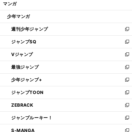
く/
マンガ
ド
閉
ウ
じ
少年マンガ
で
る
開
週刊少年ジャンプ
く
新
し
ジャンプSQ
い
新
ウ
し
Vジャンプ
ィ
い
新
ン
ウ
し
最強ジャンプ
ド
ィ
い
新
ウ
ン
ウ
し
少年ジャンプ+
で
ド
ィ
い
新
開
ウ
ン
ウ
し
ジャンプTOON
く
で
ド
ィ
い
新
開
ウ
ン
ウ
し
ZEBRACK
く
で
ド
ィ
い
新
開
ウ
ン
ウ
し
ジャンプルーキー！
く
で
ド
ィ
い
新
開
ウ
ン
ウ
し
S-MANGA
く
で
ド
ィ
い
新