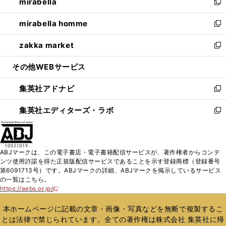
mirabella
く
で
ド
ィ
い
新
開
ウ
ン
ウ
し
mirabella homme
く
で
ド
ィ
い
新
開
ウ
ン
ウ
し
zakka market
く
で
ド
ィ
い
新
開
ウ
ン
ウ
し
その他WEBサービス
く
で
ド
ィ
い
開
ウ
ン
ウ
集英社アドナビ
く
で
ド
ィ
新
開
ウ
ン
し
集英社エディターズ・ラボ
く
で
ド
い
新
開
ウ
ウ
し
く
で
ィ
い
開
ン
ウ
ABJマークは、この電子書店・電子書籍配信サービスが、著作権者からコンテ
く
ド
ィ
ンツ使用許諾を得た正規版配信サービスであることを示す登録商標（登録番号
ウ
ン
第6091713号）です。ABJマークの詳細、ABJマークを掲示しているサービス
で
ド
の一覧はこちら。
開
ウ
https://aebs.or.jp/
新
く
で
し
い
開
本ホームページに記載の文章・画像・写真などを無断で複製するこ
ウ
く
とは法律で禁じられています。全ての著作権は株式会社 集英社に帰
ィ