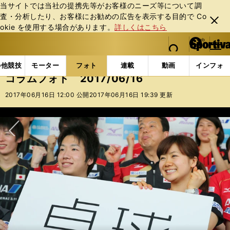
当サイトでは当社の提携先等がお客様のニーズ等について調
査・分析したり、お客様にお勧めの広告を表⽰する⽬的で Co
閉じ
okie を使⽤する場合があります。
詳しくはこちら
る
マイペ
web Sportiva (webスポルティーバ)
検索
メニュ
we
ー
フォトギャラリー
コラムフォト
コラムフォト 2017
b
ジ
の他競技
モーター
フォト
連載
動画
インフォ
ス
コラムフォト 2017/06/16
ポ
ル
2017年06月16日 12:00 公開
2017年06月16日 19:39 更新
テ
ィ
ー
バ
次へ