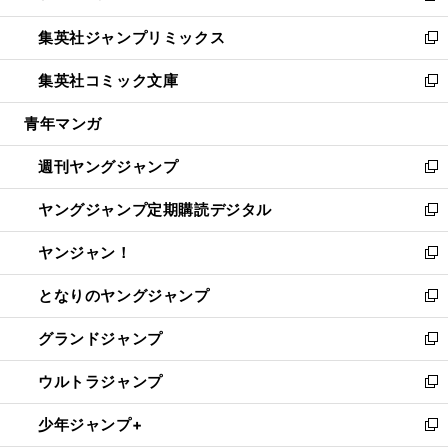
開
ウ
ン
ウ
し
集英社ジャンプリミックス
く
で
ド
ィ
い
新
開
ウ
ン
ウ
し
集英社コミック文庫
く
で
ド
ィ
い
新
開
ウ
ン
ウ
し
青年マンガ
く
で
ド
ィ
い
開
ウ
ン
ウ
週刊ヤングジャンプ
く
で
ド
ィ
新
開
ウ
ン
し
ヤングジャンプ定期購読デジタル
く
で
ド
い
新
開
ウ
ウ
し
ヤンジャン！
く
で
ィ
い
新
開
ン
ウ
し
となりのヤングジャンプ
く
ド
ィ
い
新
ウ
ン
ウ
し
グランドジャンプ
で
ド
ィ
い
新
開
ウ
ン
ウ
し
ウルトラジャンプ
く
で
ド
ィ
い
新
開
ウ
ン
ウ
し
少年ジャンプ+
く
で
ド
ィ
い
新
開
ウ
ン