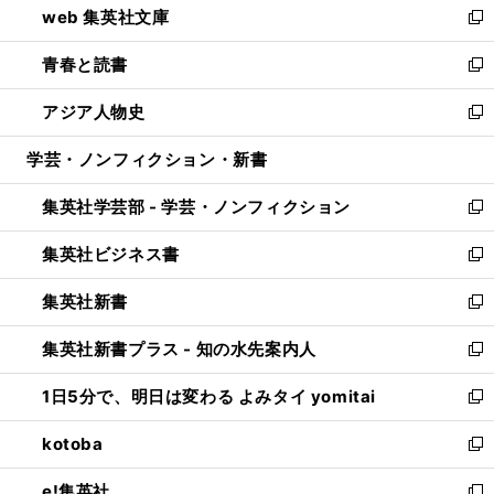
web 集英社文庫
ド
ィ
い
新
ウ
ン
ウ
し
青春と読書
で
ド
ィ
い
新
開
ウ
ン
ウ
し
アジア人物史
く
で
ド
ィ
い
新
開
ウ
ン
ウ
し
学芸・ノンフィクション・新書
く
で
ド
ィ
い
開
ウ
ン
ウ
集英社学芸部 - 学芸・ノンフィクション
く
で
ド
ィ
新
開
ウ
ン
し
集英社ビジネス書
く
で
ド
い
新
開
ウ
ウ
し
集英社新書
く
で
ィ
い
新
開
ン
ウ
し
集英社新書プラス - 知の水先案内人
く
ド
ィ
い
新
ウ
ン
ウ
し
1日5分で、明日は変わる よみタイ yomitai
で
ド
ィ
い
新
開
ウ
ン
ウ
し
kotoba
く
で
ド
ィ
い
新
開
ウ
ン
ウ
し
e!集英社
く
で
ド
ィ