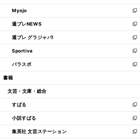
開
ウ
ン
ウ
Myojo
く
で
ド
ィ
新
開
ウ
ン
し
週プレNEWS
く
で
ド
い
新
開
ウ
ウ
し
週プレ グラジャパ!
く
で
ィ
い
新
開
ン
ウ
し
Sportiva
く
ド
ィ
い
新
ウ
ン
ウ
し
パラスポ
で
ド
ィ
い
新
開
ウ
ン
ウ
し
書籍
く
で
ド
ィ
い
開
ウ
ン
ウ
文芸・文庫・総合
く
で
ド
ィ
開
ウ
ン
すばる
く
で
ド
新
開
ウ
し
小説すばる
く
で
い
新
開
ウ
し
集英社 文芸ステーション
く
ィ
い
新
ン
ウ
し