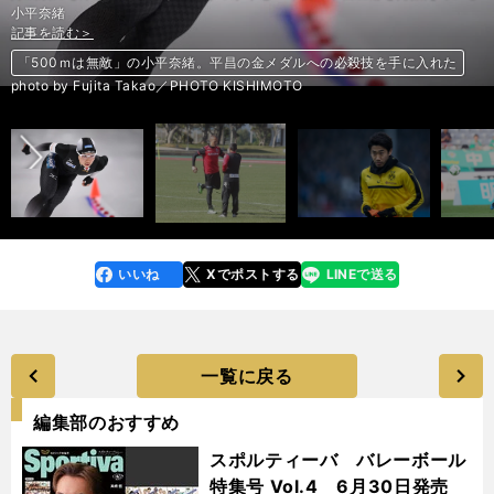
小平奈緒
記事を読む＞
記事を読む＞
記事を読む＞
記事を読む＞
「500ｍは無敵」の小平奈緒。平昌の金メダルへの必殺技を手に入れた
「カズさんより先にやめたくない」小野と稲本の絶大な存在感は衰えず
香川真司、ヒーローになれず。４戦ぶり出場も最下位にまさかの敗戦
頂点を知る「元ガンバ・トリオ」は、低迷ヴェルディをJ1へ導けるか
前へ
photo by Fujita Takao／PHOTO KISHIMOTO
いいね
Xでポストする
LINEで送る
line
faceboo
x
k
一覧に戻る
編集部のおすすめ
スポルティーバ バレーボール
特集号 Vol.4 6月30日発売