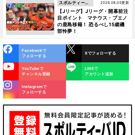
スポルティーバ
2026.08.05更新
動画
【Jリーグ】Jリーグ・開幕前注
目ポイント マテウス・ブエノ
の鹿島移籍！ 恐るべし15歳磯
部怜夢！
cebo
X
Facebookで
Xでフォローする
ok
フォローする
uTube
LINE
YouTubeで
LINEで
チャンネル登録
アカウント追加
stagra
Instagramで
m
フォローする