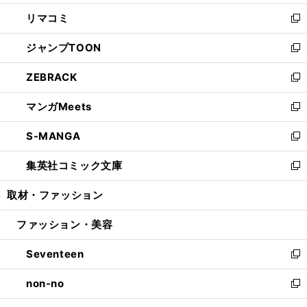
ウ
ン
ウ
し
リマコミ
で
ド
ィ
い
新
開
ウ
ン
ウ
し
ジャンプTOON
く
で
ド
ィ
い
新
開
ウ
ン
ウ
し
ZEBRACK
く
で
ド
ィ
い
新
開
ウ
ン
ウ
し
マンガMeets
く
で
ド
ィ
い
新
開
ウ
ン
ウ
し
S-MANGA
く
で
ド
ィ
い
新
開
ウ
ン
ウ
し
集英社コミック文庫
く
で
ド
ィ
い
新
開
ウ
ン
ウ
し
取材・ファッション
く
で
ド
ィ
い
開
ウ
ン
ウ
ファッション・美容
く
で
ド
ィ
開
ウ
ン
Seventeen
く
で
ド
新
開
ウ
し
non-no
く
で
い
新
開
ウ
し