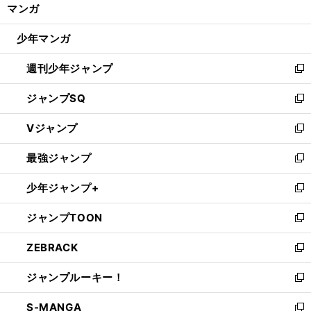
く/
マンガ
ド
閉
ウ
じ
少年マンガ
で
る
開
週刊少年ジャンプ
く
新
し
ジャンプSQ
い
新
ウ
し
Vジャンプ
ィ
い
新
ン
ウ
し
最強ジャンプ
ド
ィ
い
新
ウ
ン
ウ
し
少年ジャンプ+
で
ド
ィ
い
新
開
ウ
ン
ウ
し
ジャンプTOON
く
で
ド
ィ
い
新
開
ウ
ン
ウ
し
ZEBRACK
く
で
ド
ィ
い
新
開
ウ
ン
ウ
し
ジャンプルーキー！
く
で
ド
ィ
い
新
開
ウ
ン
ウ
し
S-MANGA
く
で
ド
ィ
い
新