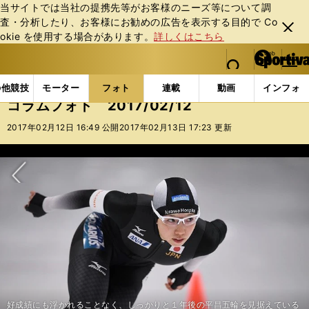
当サイトでは当社の提携先等がお客様のニーズ等について調
査・分析したり、お客様にお勧めの広告を表⽰する⽬的で Co
閉じ
okie を使⽤する場合があります。
詳しくはこちら
る
マイペ
web Sportiva (webスポルティーバ)
検索
メニュ
we
ー
フォトギャラリー
コラムフォト
コラムフォト 2017
b
ジ
の他競技
モーター
フォト
連載
動画
インフォ
ス
コラムフォト 2017/02/12
ポ
ル
2017年02月12日 16:49 公開
2017年02月13日 17:23 更新
テ
ィ
ー
バ
次へ
好成績にも浮かれることなく、しっかりと１年後の平昌五輪を見据えている