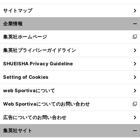
サイトマップ
企業情報
開
く/
集英社ホームページ
新
閉
し
じ
集英社プライバシーガイドライン
い
る
ウ
SHUEISHA Privacy Guideline
ィ
ン
Setting of Cookies
ド
ウ
web Sportivaについて
で
開
Web Sportivaについてのお問い合わせ
く
新
し
広告についてのお問い合わせ
い
ウ
集英社サイト
ィ
開
ン