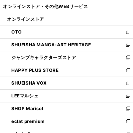
開
ウ
ウ
し
オンラインストア・
その他WEBサービス
く
で
ィ
い
開
ン
ウ
オンラインストア
く
ド
ィ
ウ
ン
OTO
で
ド
新
開
ウ
し
SHUEISHA MANGA-ART HERITAGE
く
で
い
新
開
ウ
し
ジャンプキャラクターズストア
く
ィ
い
新
ン
ウ
し
HAPPY PLUS STORE
ド
ィ
い
新
ウ
ン
ウ
し
SHUEISHA VOX
で
ド
ィ
い
新
開
ウ
ン
ウ
し
LEEマルシェ
く
で
ド
ィ
い
新
開
ウ
ン
ウ
し
SHOP Marisol
く
で
ド
ィ
い
新
開
ウ
ン
ウ
し
eclat premium
く
で
ド
ィ
い
新
開
ウ
ン
ウ
し