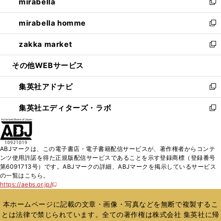
mirabella
く
で
ド
ィ
い
新
開
ウ
ン
ウ
し
mirabella homme
く
で
ド
ィ
い
新
開
ウ
ン
ウ
し
zakka market
く
で
ド
ィ
い
新
開
ウ
ン
ウ
し
その他WEBサービス
く
で
ド
ィ
い
開
ウ
ン
ウ
集英社アドナビ
く
で
ド
ィ
新
開
ウ
ン
し
集英社エディターズ・ラボ
く
で
ド
い
新
開
ウ
ウ
し
く
で
ィ
い
開
ン
ウ
ABJマークは、この電子書店・電子書籍配信サービスが、著作権者からコンテ
く
ド
ィ
ンツ使用許諾を得た正規版配信サービスであることを示す登録商標（登録番号
ウ
ン
第6091713号）です。ABJマークの詳細、ABJマークを掲示しているサービス
で
ド
の一覧はこちら。
開
ウ
https://aebs.or.jp/
新
く
で
し
い
開
本ホームページに記載の文章・画像・写真などを無断で複製するこ
ウ
く
とは法律で禁じられています。全ての著作権は株式会社 集英社に帰
ィ