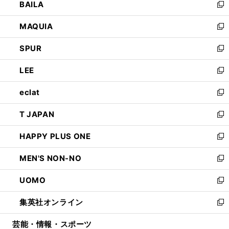
BAILA
く
ィ
い
新
ン
ウ
し
MAQUIA
ド
ィ
い
新
ウ
ン
ウ
し
SPUR
で
ド
ィ
い
新
開
ウ
ン
ウ
し
LEE
く
で
ド
ィ
い
新
開
ウ
ン
ウ
し
eclat
く
で
ド
ィ
い
新
開
ウ
ン
ウ
し
T JAPAN
く
で
ド
ィ
い
新
開
ウ
ン
ウ
し
HAPPY PLUS ONE
く
で
ド
ィ
い
新
開
ウ
ン
ウ
し
MEN'S NON-NO
く
で
ド
ィ
い
新
開
ウ
ン
ウ
し
UOMO
く
で
ド
ィ
い
新
開
ウ
ン
ウ
し
集英社オンライン
く
で
ド
ィ
い
新
開
ウ
ン
ウ
し
芸能・情報・スポーツ
く
で
ド
ィ
い