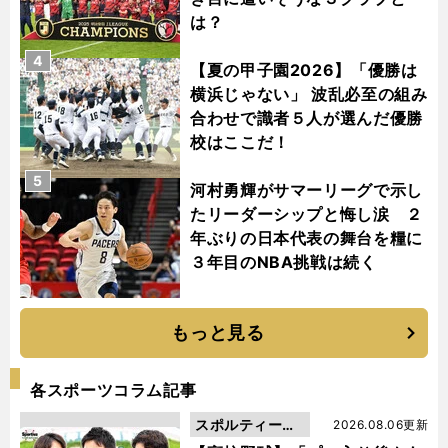
は？
4
【夏の甲子園2026】「優勝は
横浜じゃない」 波乱必至の組み
合わせで識者５人が選んだ優勝
校はここだ！
5
河村勇輝がサマーリーグで示し
たリーダーシップと悔し涙 ２
年ぶりの日本代表の舞台を糧に
３年目のNBA挑戦は続く
もっと見る
各スポーツコラム記事
スポルティーバ
2026.08.06更新