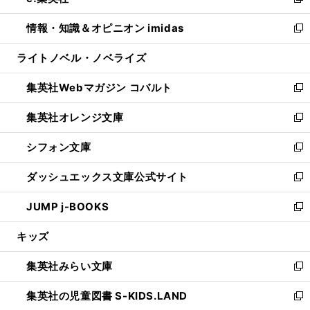
い
新
開
ウ
ン
ウ
し
情報・知識＆オピニオン imidas
く
で
ド
ィ
い
新
開
ウ
ン
ウ
し
ライトノベル・ノベライズ
く
で
ド
ィ
い
開
ウ
ン
ウ
集英社Webマガジン コバルト
く
で
ド
ィ
新
開
ウ
ン
し
集英社オレンジ文庫
く
で
ド
い
新
開
ウ
ウ
し
シフォン文庫
く
で
ィ
い
新
開
ン
ウ
し
ダッシュエックス文庫公式サイト
く
ド
ィ
い
新
ウ
ン
ウ
し
JUMP j-BOOKS
で
ド
ィ
い
新
開
ウ
ン
ウ
し
キッズ
く
で
ド
ィ
い
開
ウ
ン
ウ
集英社みらい文庫
く
で
ド
ィ
新
開
ウ
ン
し
集英社の児童図書 S-KIDS.LAND
く
で
ド
い
新