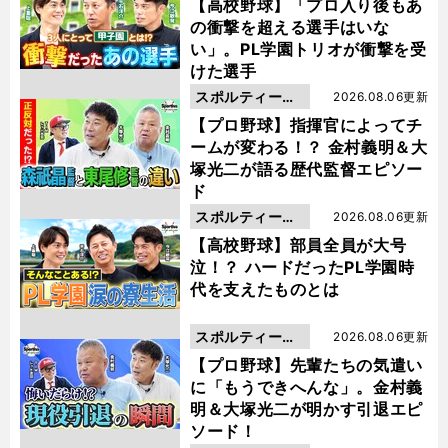
動画
【高校野球】「プロ入り後もあ
の衝撃を超える選手はいな
い」。PL学園トリオが衝撃を受
けた選手
スポルティーバ
2026.08.06更新
動画
【プロ野球】指揮官によってチ
ームが変わる！？ 金村義明＆大
塚光二が語る歴代監督エピソー
ド
スポルティーバ
2026.08.06更新
動画
【高校野球】部員全員が大号
泣！？ ハードだったPL学園時
代を支えたものとは
スポルティーバ
2026.08.06更新
動画
【プロ野球】先輩たちの気遣い
に「もうできへんな」。金村義
明＆大塚光二が明かす引退エピ
ソード！