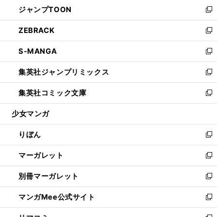
ウ
し
ジャンプTOON
く
で
ド
ィ
い
新
開
ウ
ン
ウ
し
ZEBRACK
く
で
ド
ィ
い
新
開
ウ
ン
ウ
し
S-MANGA
く
で
ド
ィ
い
新
開
ウ
ン
ウ
し
集英社ジャンプリミックス
く
で
ド
ィ
い
新
開
ウ
ン
ウ
し
集英社コミック文庫
く
で
ド
ィ
い
新
開
ウ
ン
ウ
し
少女マンガ
く
で
ド
ィ
い
開
ウ
ン
ウ
りぼん
く
で
ド
ィ
新
開
ウ
ン
し
マーガレット
く
で
ド
い
新
開
ウ
ウ
し
別冊マーガレット
く
で
ィ
い
新
開
ン
ウ
し
マンガMee公式サイト
く
ド
ィ
い
新
ウ
ン
ウ
し