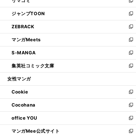
リマコミ
で
ド
ィ
い
新
開
ウ
ン
ウ
し
ジャンプTOON
く
で
ド
ィ
い
新
開
ウ
ン
ウ
し
ZEBRACK
く
で
ド
ィ
い
新
開
ウ
ン
ウ
し
マンガMeets
く
で
ド
ィ
い
新
開
ウ
ン
ウ
し
S-MANGA
く
で
ド
ィ
い
新
開
ウ
ン
ウ
し
集英社コミック文庫
く
で
ド
ィ
い
新
開
ウ
ン
ウ
し
女性マンガ
く
で
ド
ィ
い
開
ウ
ン
ウ
Cookie
く
で
ド
ィ
新
開
ウ
ン
し
Cocohana
く
で
ド
い
新
開
ウ
ウ
し
office YOU
く
で
ィ
い
新
開
ン
ウ
し
マンガMee公式サイト
く
ド
ィ
い
新