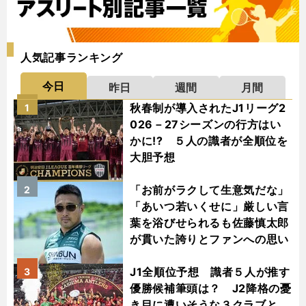
人気記事ランキング
今日
昨日
週間
月間
秋春制が導入されたJ1リーグ2
1
026－27シーズンの行方はい
かに!? ５人の識者が全順位を
大胆予想
「お前がラクして生意気だな」
2
「あいつ若いくせに」厳しい言
葉を浴びせられるも佐藤慎太郎
が貫いた誇りとファンへの思い
J1全順位予想 識者５人が推す
3
優勝候補筆頭は？ J2降格の憂
き目に遭いそうな３クラブと