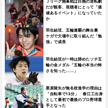
Ｊリーグ開幕戦は白熱の逆転劇
2
だが観客、視聴者にとって「価
値あるイベント」になっていた
か
羽生結弦、五輪連覇の舞台裏
3
ケガで欠場中に取り組んだ「勉
強」で成長
4
羽生結弦が一時は諦めたソチ五
輪の金メダル「五輪の本当の怖
さを知った......」
5
栗原陵矢が無名校進学の理由は
「自転車で13分」 春江工出身
として最初で最後のプロ野球選
手となった