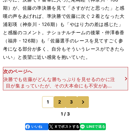
期）が、佐藤の準決勝を見て「さすがだと思った」と感
嘆の声をあげれば、準決勝で佐藤に次ぐ２着となった大
浦彩瑛（神奈川・126期）も「やはり力の差は感じた」
と感服のコメント。ナショナルチームの後輩・仲澤春香
（福井・126期）も「佐藤選手のレースを見てすごく参
考になる部分が多く、自分もそういうレースができたら
いい」と羨望に近い感覚を抱いていた。
次のページへ
決勝でも佐藤がどんな勝ちっぷりを見せるのかに注
目が集まっていたが、その大本命にも不安があっ
た。決勝３時間前の選手紹介インタビューではこん
なことを吐露していた。「自転車の進みが悪すぎて
次
1
2
3
のページへ
不安の残る２日間
1 / 3
いいね
Xでポストする
LINEで送る
line
faceboo
x
k