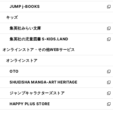
ウ
ン
ウ
し
JUMP j-BOOKS
で
ド
ィ
い
新
開
ウ
ン
ウ
し
キッズ
く
で
ド
ィ
い
開
ウ
ン
ウ
集英社みらい文庫
く
で
ド
ィ
新
開
ウ
ン
し
集英社の児童図書 S-KIDS.LAND
く
で
ド
い
新
開
ウ
ウ
し
オンラインストア・
その他WEBサービス
く
で
ィ
い
開
ン
ウ
オンラインストア
く
ド
ィ
ウ
ン
OTO
で
ド
新
開
ウ
し
SHUEISHA MANGA-ART HERITAGE
く
で
い
新
開
ウ
し
ジャンプキャラクターズストア
く
ィ
い
新
ン
ウ
し
HAPPY PLUS STORE
ド
ィ
い
新
ウ
ン
ウ
し