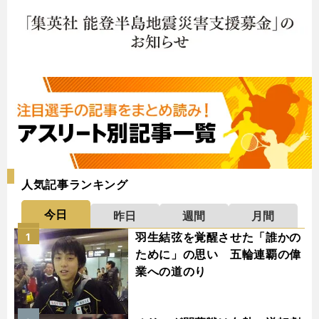
人気記事ランキング
今日
昨日
週間
月間
羽生結弦を覚醒させた「誰かの
1
ために」の思い 五輪連覇の偉
業への道のり