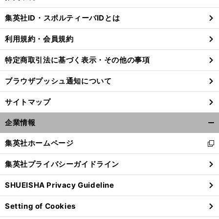
閉
じ
集英社ID・スポルティーバIDとは
る
利用規約・会員規約
特定商取引法に基づく表示・その他の事項
ブラウザプッシュ通知について
サイトマップ
企業情報
開
く/
集英社ホームページ
新
閉
し
じ
集英社プライバシーガイドライン
い
る
ウ
SHUEISHA Privacy Guideline
ィ
ン
Setting of Cookies
ド
ウ