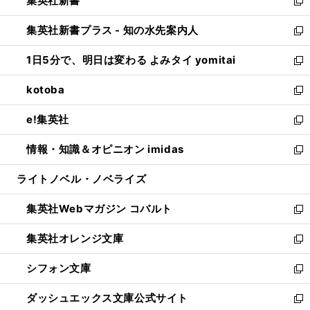
集英社新書
く
で
ィ
い
新
開
ン
ウ
し
集英社新書プラス - 知の水先案内人
く
ド
ィ
い
新
ウ
ン
ウ
し
1日5分で、明日は変わる よみタイ yomitai
で
ド
ィ
い
新
開
ウ
ン
ウ
し
kotoba
く
で
ド
ィ
い
新
開
ウ
ン
ウ
し
e!集英社
く
で
ド
ィ
い
新
開
ウ
ン
ウ
し
情報・知識＆オピニオン imidas
く
で
ド
ィ
い
新
開
ウ
ン
ウ
し
ライトノベル・ノベライズ
く
で
ド
ィ
い
開
ウ
ン
ウ
集英社Webマガジン コバルト
く
で
ド
ィ
新
開
ウ
ン
し
集英社オレンジ文庫
く
で
ド
い
新
開
ウ
ウ
し
シフォン文庫
く
で
ィ
い
新
開
ン
ウ
し
ダッシュエックス文庫公式サイト
く
ド
ィ
い
新