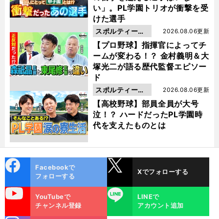
い」。PL学園トリオが衝撃を受
けた選手
スポルティーバ
2026.08.06更新
動画
【プロ野球】指揮官によってチ
ームが変わる！？ 金村義明＆大
塚光二が語る歴代監督エピソー
ド
スポルティーバ
2026.08.06更新
動画
【高校野球】部員全員が大号
泣！？ ハードだったPL学園時
代を支えたものとは
cebo
X
Facebookで
Xでフォローする
ok
フォローする
uTube
LINE
YouTubeで
LINEで
チャンネル登録
アカウント追加