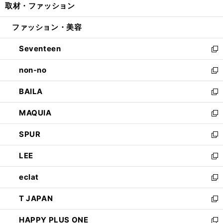
取材・ファッション
く
で
ド
ィ
い
開
ウ
ン
ウ
ファッション・美容
く
で
ド
ィ
開
ウ
ン
Seventeen
く
で
ド
新
開
ウ
し
non-no
く
で
い
新
開
ウ
し
BAILA
く
ィ
い
新
ン
ウ
し
MAQUIA
ド
ィ
い
新
ウ
ン
ウ
し
SPUR
で
ド
ィ
い
新
開
ウ
ン
ウ
し
LEE
く
で
ド
ィ
い
新
開
ウ
ン
ウ
し
eclat
く
で
ド
ィ
い
新
開
ウ
ン
ウ
し
T JAPAN
く
で
ド
ィ
い
新
開
ウ
ン
ウ
し
HAPPY PLUS ONE
く
で
ド
ィ
い
新