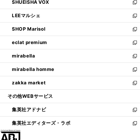
SHUEISHA VOX
で
ド
ィ
い
新
開
ウ
ン
ウ
し
LEEマルシェ
く
で
ド
ィ
い
新
開
ウ
ン
ウ
し
SHOP Marisol
く
で
ド
ィ
い
新
開
ウ
ン
ウ
し
eclat premium
く
で
ド
ィ
い
新
開
ウ
ン
ウ
し
mirabella
く
で
ド
ィ
い
新
開
ウ
ン
ウ
し
mirabella homme
く
で
ド
ィ
い
新
開
ウ
ン
ウ
し
zakka market
く
で
ド
ィ
い
新
開
ウ
ン
ウ
し
その他WEBサービス
く
で
ド
ィ
い
開
ウ
ン
ウ
集英社アドナビ
く
で
ド
ィ
新
開
ウ
ン
し
集英社エディターズ・ラボ
く
で
ド
い
新
開
ウ
ウ
し
く
で
ィ
い