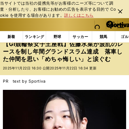
当サイトでは当社の提携先等がお客様のニーズ等について調
査・分析したり、お客様にお勧めの広告を表⽰する⽬的で Co
閉じ
okie を使⽤する場合があります。
詳しくはこちら
る
マイペ
web Sportiva (webスポルティーバ)
検索
メニュ
we
ー
インフォメーション
その他
【GⅠ競輪祭女子王座戦
b
ジ
新着
ランキング
野球
サッカー
競馬
ゴル
ス
【GⅠ競輪祭女子王座戦】佐藤水菜が波乱のレ
ポ
ースを制し年間グランドスラム達成 落車し
ル
た仲間を思い「めちゃ悔しい」と涙ぐむ
テ
ィ
2025年11月22日 16:30 公開
2025年11月22日 16:34 更新
ー
バ
PR text by Sportiva