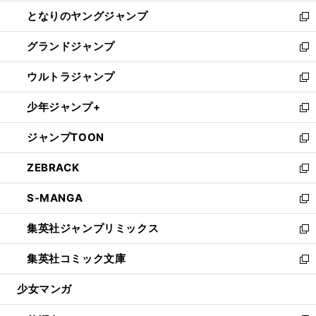
開
ン
ウ
し
となりのヤングジャンプ
く
ド
ィ
い
新
ウ
ン
ウ
し
グランドジャンプ
で
ド
ィ
い
新
開
ウ
ン
ウ
し
ウルトラジャンプ
く
で
ド
ィ
い
新
開
ウ
ン
ウ
し
少年ジャンプ+
く
で
ド
ィ
い
新
開
ウ
ン
ウ
し
ジャンプTOON
く
で
ド
ィ
い
新
開
ウ
ン
ウ
し
ZEBRACK
く
で
ド
ィ
い
新
開
ウ
ン
ウ
し
S-MANGA
く
で
ド
ィ
い
新
開
ウ
ン
ウ
し
集英社ジャンプリミックス
く
で
ド
ィ
い
新
開
ウ
ン
ウ
し
集英社コミック文庫
く
で
ド
ィ
い
新
開
ウ
ン
ウ
し
少女マンガ
く
で
ド
ィ
い
開
ウ
ン
ウ