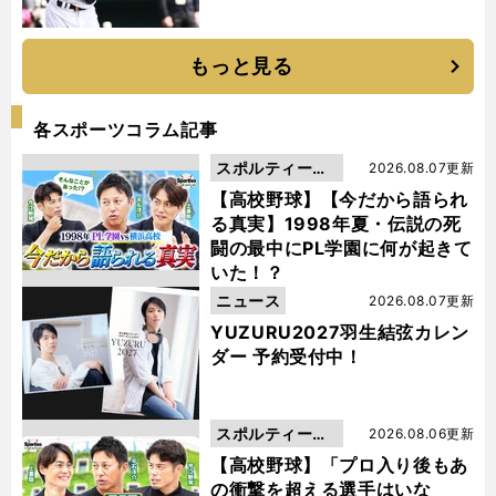
もっと見る
各スポーツコラム記事
スポルティーバ
2026.08.07更新
動画
【高校野球】【今だから語られ
る真実】1998年夏・伝説の死
闘の最中にPL学園に何が起きて
いた！？
ニュース
2026.08.07更新
YUZURU2027羽生結弦カレン
ダー 予約受付中！
スポルティーバ
2026.08.06更新
動画
【高校野球】「プロ入り後もあ
の衝撃を超える選手はいな