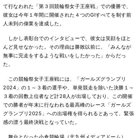
て行なわれた「第３回競輪祭女子王座戦」での優勝で、
彼女は今年１年間に開催された４つのGⅠすべてを制す前
人未到の偉業を達成した。
しかし表彰台でのインタビューで、彼女は笑顔をほと
んど見せなかった。その理由は勝敗以前に、「みんなが
無事に完走をするような戦いをしたかった」からだっ
た。
この競輪祭女子王座戦には、「ガールズグランプリ
2024」の１～３着の選手や、単発競走を除いた決勝１～
３着の回数上位者など計28人が出場しており、この開催
での勝者が年末に行なわれる最高峰のレース「ガールズ
グランプリ2025」への出場権を得られるとあって、緊張
感の漂う最終決戦となっていた。
舞台となった小倉競輪場（北九州メディアドーム）