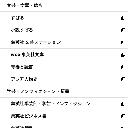
ウ
文芸・文庫・総合
く
で
ド
ィ
開
ウ
ン
すばる
く
で
ド
新
開
ウ
し
小説すばる
く
で
い
新
開
ウ
し
集英社 文芸ステーション
く
ィ
い
新
ン
ウ
し
web 集英社文庫
ド
ィ
い
新
ウ
ン
ウ
し
青春と読書
で
ド
ィ
い
新
開
ウ
ン
ウ
し
アジア人物史
く
で
ド
ィ
い
新
開
ウ
ン
ウ
し
学芸・ノンフィクション・新書
く
で
ド
ィ
い
開
ウ
ン
ウ
集英社学芸部 - 学芸・ノンフィクション
く
で
ド
ィ
新
開
ウ
ン
し
集英社ビジネス書
く
で
ド
い
新
開
ウ
ウ
し