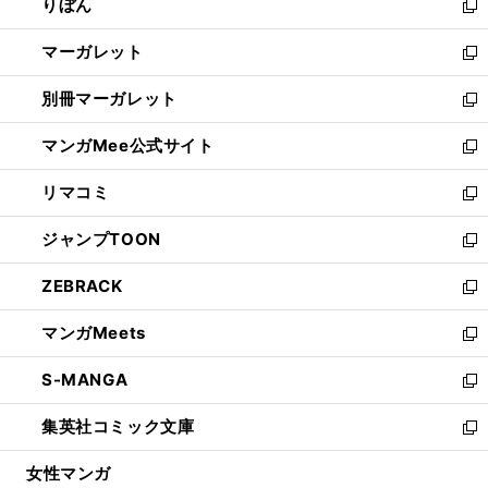
りぼん
く
で
ド
ィ
新
開
ウ
ン
し
マーガレット
く
で
ド
い
新
開
ウ
ウ
し
別冊マーガレット
く
で
ィ
い
新
開
ン
ウ
し
マンガMee公式サイト
く
ド
ィ
い
新
ウ
ン
ウ
し
リマコミ
で
ド
ィ
い
新
開
ウ
ン
ウ
し
ジャンプTOON
く
で
ド
ィ
い
新
開
ウ
ン
ウ
し
ZEBRACK
く
で
ド
ィ
い
新
開
ウ
ン
ウ
し
マンガMeets
く
で
ド
ィ
い
新
開
ウ
ン
ウ
し
S-MANGA
く
で
ド
ィ
い
新
開
ウ
ン
ウ
し
集英社コミック文庫
く
で
ド
ィ
い
新
開
ウ
ン
ウ
し
女性マンガ
く
で
ド
ィ
い