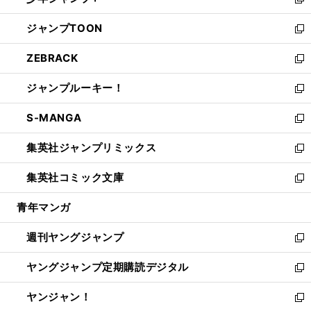
ィ
い
新
開
ウ
ン
ウ
し
ジャンプTOON
く
で
ド
ィ
い
新
開
ウ
ン
ウ
し
ZEBRACK
く
で
ド
ィ
い
新
開
ウ
ン
ウ
し
ジャンプルーキー！
く
で
ド
ィ
い
新
開
ウ
ン
ウ
し
S-MANGA
く
で
ド
ィ
い
新
開
ウ
ン
ウ
し
集英社ジャンプリミックス
く
で
ド
ィ
い
新
開
ウ
ン
ウ
し
集英社コミック文庫
く
で
ド
ィ
い
新
開
ウ
ン
ウ
し
青年マンガ
く
で
ド
ィ
い
開
ウ
ン
ウ
週刊ヤングジャンプ
く
で
ド
ィ
新
開
ウ
ン
し
ヤングジャンプ定期購読デジタル
く
で
ド
い
新
開
ウ
ウ
し
ヤンジャン！
く
で
ィ
い
新