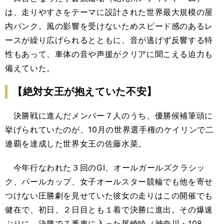
は、走りやすさをテーマに設計された世界最大規模の屋
内バンク。風の影響を受けないためスピード感のあるレ
ースが繰り広げられるとともに、音が逃げず反響する特
性もあって、車体の音や声援がクリアに聞こえる迫力も
備えていた。
【絶対女王が抱えていた不安】
決勝戦に進んだメンバー７人のうち、優勝候補筆頭に
挙げられていたのが、10月の世界選手権のケイリンで二
連覇を達成した世界女王の佐藤水菜。
今年行なわれた３回のGⅠ、オールガールズクラシッ
ク、パールカップ、女子オールスター競輪でも他を寄せ
つけない圧勝劇を見せていた彼女の走りはこの開催でも
健在で、初日、２日目とも１着で決勝に進出。その爆速
ぶりに、決勝で７番車に入った尾崎睦（神奈川・108