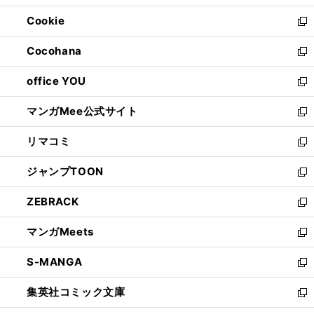
開
ウ
ン
ウ
Cookie
く
で
ド
ィ
新
開
ウ
ン
し
Cocohana
く
で
ド
い
新
開
ウ
ウ
し
office YOU
く
で
ィ
い
新
開
ン
ウ
し
マンガMee公式サイト
く
ド
ィ
い
新
ウ
ン
ウ
し
リマコミ
で
ド
ィ
い
新
開
ウ
ン
ウ
し
ジャンプTOON
く
で
ド
ィ
い
新
開
ウ
ン
ウ
し
ZEBRACK
く
で
ド
ィ
い
新
開
ウ
ン
ウ
し
マンガMeets
く
で
ド
ィ
い
新
開
ウ
ン
ウ
し
S-MANGA
く
で
ド
ィ
い
新
開
ウ
ン
ウ
し
集英社コミック文庫
く
で
ド
ィ
い
新
開
ウ
ン
ウ
し