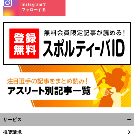
stagra
Instagramで
m
フォローする
）
前
物
伝
年
月
（
発売
へ
2025
11
26
サービス
開
く/
推奨環境