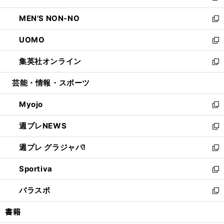
開
ウ
ン
ウ
し
MEN'S NON-NO
く
で
ド
ィ
い
新
開
ウ
ン
ウ
し
UOMO
く
で
ド
ィ
い
新
開
ウ
ン
ウ
し
集英社オンライン
く
で
ド
ィ
い
新
開
ウ
ン
ウ
し
芸能・情報・スポーツ
く
で
ド
ィ
い
開
ウ
ン
ウ
Myojo
く
で
ド
ィ
新
開
ウ
ン
し
週プレNEWS
く
で
ド
い
新
開
ウ
ウ
し
週プレ グラジャパ!
く
で
ィ
い
新
開
ン
ウ
し
Sportiva
く
ド
ィ
い
新
ウ
ン
ウ
し
パラスポ
で
ド
ィ
い
新
開
ウ
ン
ウ
し
書籍
く
で
ド
ィ
い
開
ウ
ン