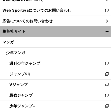
開
Web Sportivaについてのお問い合わせ
く
新
し
広告についてのお問い合わせ
い
ウ
集英社サイト
ィ
開
ン
く/
マンガ
ド
閉
ウ
じ
少年マンガ
で
る
開
週刊少年ジャンプ
く
新
し
ジャンプSQ
い
新
ウ
し
Vジャンプ
ィ
い
新
ン
ウ
し
最強ジャンプ
ド
ィ
い
新
ウ
ン
ウ
し
少年ジャンプ+
で
ド
ィ
い
新