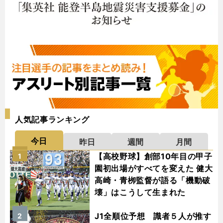
人気記事ランキング
今日
昨日
週間
月間
【高校野球】創部10年目の甲子
1
園初出場がすべてを変えた 健大
高崎・青栁監督が語る「機動破
壊」はこうして生まれた
J1全順位予想 識者５人が推す
2