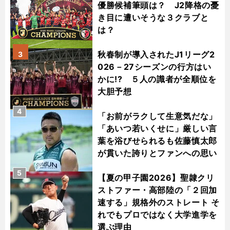
優勝候補筆頭は？ J2降格の憂
き目に遭いそうな３クラブと
は？
秋春制が導入されたJ1リーグ2
3
026－27シーズンの行方はい
かに!? ５人の識者が全順位を
大胆予想
4
「お前がラクして生意気だな」
「あいつ若いくせに」厳しい言
葉を浴びせられるも佐藤慎太郎
が貫いた誇りとファンへの思い
5
【夏の甲子園2026】聖隷クリ
ストファー・高部陸の「２回加
速する」規格外のストレート そ
れでもプロではなく大学進学を
選ぶ理由