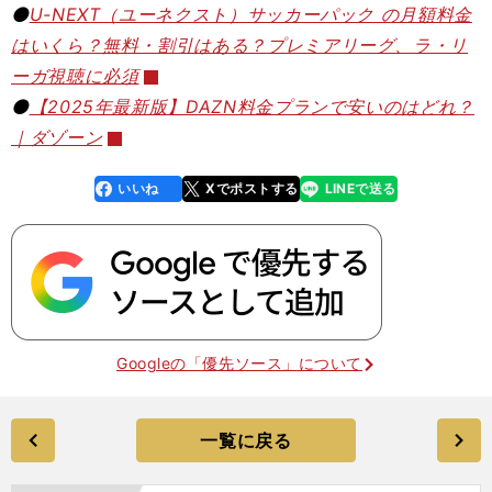
⚫️
U-NEXT（ユーネクスト）サッカーパック の月額料金
はいくら？無料・割引はある？プレミアリーグ、ラ・リ
ーガ視聴に必須
⚫️
【2025年最新版】DAZN料金プランで安いのはどれ？
｜ダゾーン
いいね
Xでポストする
LINEで送る
line
faceboo
x
k
Googleの「優先ソース」について
一覧に戻る