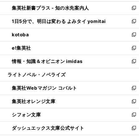
開
ン
ウ
し
集英社新書プラス - 知の水先案内人
く
ド
ィ
い
新
ウ
ン
ウ
し
1日5分で、明日は変わる よみタイ yomitai
で
ド
ィ
い
新
開
ウ
ン
ウ
し
kotoba
く
で
ド
ィ
い
新
開
ウ
ン
ウ
し
e!集英社
く
で
ド
ィ
い
新
開
ウ
ン
ウ
し
情報・知識＆オピニオン imidas
く
で
ド
ィ
い
新
開
ウ
ン
ウ
し
ライトノベル・ノベライズ
く
で
ド
ィ
い
開
ウ
ン
ウ
集英社Webマガジン コバルト
く
で
ド
ィ
新
開
ウ
ン
し
集英社オレンジ文庫
く
で
ド
い
新
開
ウ
ウ
し
シフォン文庫
く
で
ィ
い
新
開
ン
ウ
し
ダッシュエックス文庫公式サイト
く
ド
ィ
い
新
ウ
ン
ウ
し