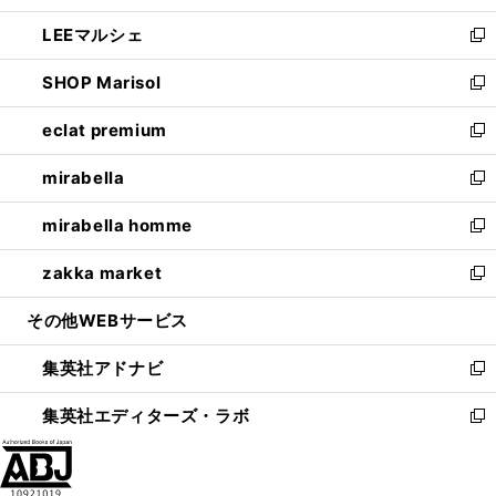
開
ウ
ン
ウ
し
LEEマルシェ
く
で
ド
ィ
い
新
開
ウ
ン
ウ
し
SHOP Marisol
く
で
ド
ィ
い
新
開
ウ
ン
ウ
し
eclat premium
く
で
ド
ィ
い
新
開
ウ
ン
ウ
し
mirabella
く
で
ド
ィ
い
新
開
ウ
ン
ウ
し
mirabella homme
く
で
ド
ィ
い
新
開
ウ
ン
ウ
し
zakka market
く
で
ド
ィ
い
新
開
ウ
ン
ウ
し
その他WEBサービス
く
で
ド
ィ
い
開
ウ
ン
ウ
集英社アドナビ
く
で
ド
ィ
新
開
ウ
ン
し
集英社エディターズ・ラボ
く
で
ド
い
新
開
ウ
ウ
し
く
で
ィ
い
開
ン
ウ