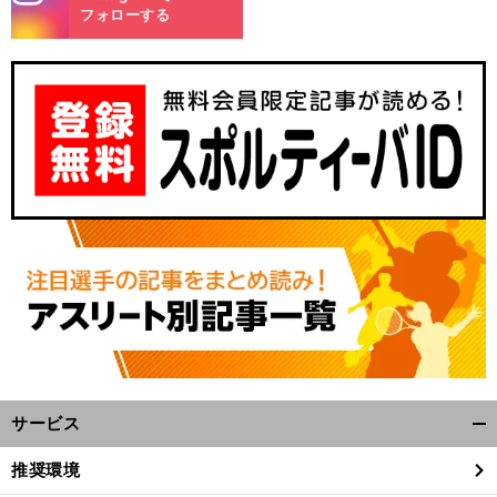
m
フォローする
・
・
サ
・
ウサンプトンvsブライトンの日程
放送予定｜欧州サッカープレシーズンマッチ
vs
サービス
開
く/
推奨環境
閉