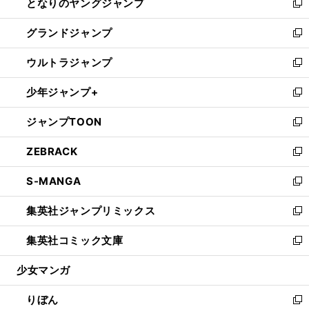
となりのヤングジャンプ
く
ド
ィ
い
新
ウ
ン
ウ
し
グランドジャンプ
で
ド
ィ
い
新
開
ウ
ン
ウ
し
ウルトラジャンプ
く
で
ド
ィ
い
新
開
ウ
ン
ウ
し
少年ジャンプ+
く
で
ド
ィ
い
新
開
ウ
ン
ウ
し
ジャンプTOON
く
で
ド
ィ
い
新
開
ウ
ン
ウ
し
ZEBRACK
く
で
ド
ィ
い
新
開
ウ
ン
ウ
し
S-MANGA
く
で
ド
ィ
い
新
開
ウ
ン
ウ
し
集英社ジャンプリミックス
く
で
ド
ィ
い
新
開
ウ
ン
ウ
し
集英社コミック文庫
く
で
ド
ィ
い
新
開
ウ
ン
ウ
し
少女マンガ
く
で
ド
ィ
い
開
ウ
ン
ウ
りぼん
く
で
ド
ィ
新