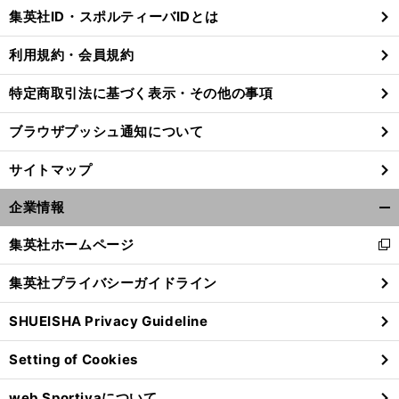
じ
集英社ID・スポルティーバIDとは
る
利用規約・会員規約
特定商取引法に基づく表示・その他の事項
ブラウザプッシュ通知について
サイトマップ
企業情報
開
く/
集英社ホームページ
新
閉
し
じ
集英社プライバシーガイドライン
い
る
ウ
SHUEISHA Privacy Guideline
ィ
ン
Setting of Cookies
ド
ウ
web Sportivaについて
で