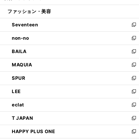
開
ウ
ン
ウ
ファッション・美容
く
で
ド
ィ
開
ウ
ン
Seventeen
く
で
ド
新
開
ウ
し
non-no
く
で
い
新
開
ウ
し
BAILA
く
ィ
い
新
ン
ウ
し
MAQUIA
ド
ィ
い
新
ウ
ン
ウ
し
SPUR
で
ド
ィ
い
新
開
ウ
ン
ウ
し
LEE
く
で
ド
ィ
い
新
開
ウ
ン
ウ
し
eclat
く
で
ド
ィ
い
新
開
ウ
ン
ウ
し
T JAPAN
く
で
ド
ィ
い
新
開
ウ
ン
ウ
し
HAPPY PLUS ONE
く
で
ド
ィ
い
新
開
ウ
ン
ウ