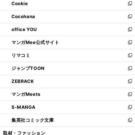
Cookie
く
で
ド
ィ
新
開
ウ
ン
し
Cocohana
く
で
ド
い
新
開
ウ
ウ
し
office YOU
く
で
ィ
い
新
開
ン
ウ
し
マンガMee公式サイト
く
ド
ィ
い
新
ウ
ン
ウ
し
リマコミ
で
ド
ィ
い
新
開
ウ
ン
ウ
し
ジャンプTOON
く
で
ド
ィ
い
新
開
ウ
ン
ウ
し
ZEBRACK
く
で
ド
ィ
い
新
開
ウ
ン
ウ
し
マンガMeets
く
で
ド
ィ
い
新
開
ウ
ン
ウ
し
S-MANGA
く
で
ド
ィ
い
新
開
ウ
ン
ウ
し
集英社コミック文庫
く
で
ド
ィ
い
新
開
ウ
ン
ウ
し
取材・ファッション
く
で
ド
ィ
い