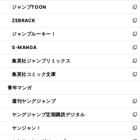
開
ウ
ン
ウ
し
ジャンプTOON
く
で
ド
ィ
い
新
開
ウ
ン
ウ
し
ZEBRACK
く
で
ド
ィ
い
新
開
ウ
ン
ウ
し
ジャンプルーキー！
く
で
ド
ィ
い
新
開
ウ
ン
ウ
し
S-MANGA
く
で
ド
ィ
い
新
開
ウ
ン
ウ
し
集英社ジャンプリミックス
く
で
ド
ィ
い
新
開
ウ
ン
ウ
し
集英社コミック文庫
く
で
ド
ィ
い
新
開
ウ
ン
ウ
し
青年マンガ
く
で
ド
ィ
い
開
ウ
ン
ウ
週刊ヤングジャンプ
く
で
ド
ィ
新
開
ウ
ン
し
ヤングジャンプ定期購読デジタル
く
で
ド
い
新
開
ウ
ウ
し
ヤンジャン！
く
で
ィ
い
新
開
ン
ウ
し