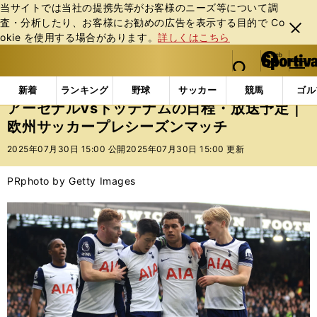
当サイトでは当社の提携先等がお客様のニーズ等について調
査・分析したり、お客様にお勧めの広告を表⽰する⽬的で Co
閉じ
okie を使⽤する場合があります。
詳しくはこちら
る
マイペ
web Sportiva (webスポルティーバ)
検索
メニュ
we
ー
インフォメーション
ニュース
アーセナルvsトッテ
b
ジ
新着
ランキング
野球
サッカー
競馬
ゴル
ス
アーセナルvsトッテナムの日程・放送予定｜
ポ
欧州サッカープレシーズンマッチ
ル
テ
2025年07月30日 15:00 公開
2025年07月30日 15:00 更新
ィ
ー
PR
photo by Getty Images
バ