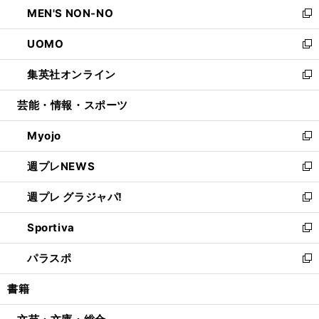
し
MEN'S NON-NO
く
で
ド
ィ
い
新
開
ウ
ン
ウ
し
UOMO
く
で
ド
ィ
い
新
開
ウ
ン
ウ
し
集英社オンライン
く
で
ド
ィ
い
新
開
ウ
ン
ウ
し
芸能・情報・スポーツ
く
で
ド
ィ
い
開
ウ
ン
ウ
Myojo
く
で
ド
ィ
新
開
ウ
ン
し
週プレNEWS
く
で
ド
い
新
開
ウ
ウ
し
週プレ グラジャパ!
く
で
ィ
い
新
開
ン
ウ
し
Sportiva
く
ド
ィ
い
新
ウ
ン
ウ
し
パラスポ
で
ド
ィ
い
新
開
ウ
ン
ウ
し
書籍
く
で
ド
ィ
い
開
ウ
ン
ウ
く