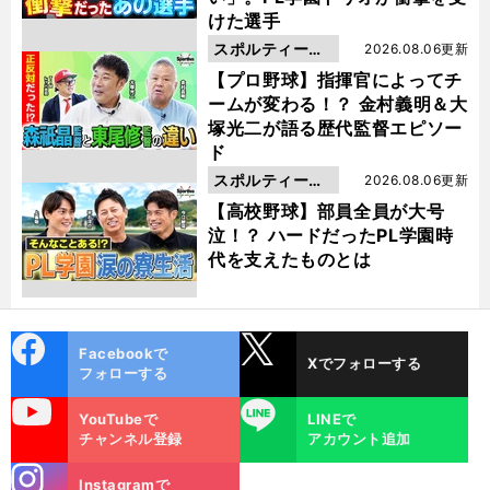
けた選手
スポルティーバ
2026.08.06更新
動画
【プロ野球】指揮官によってチ
ームが変わる！？ 金村義明＆大
塚光二が語る歴代監督エピソー
ド
スポルティーバ
2026.08.06更新
動画
【高校野球】部員全員が大号
泣！？ ハードだったPL学園時
代を支えたものとは
cebo
X
Facebookで
Xでフォローする
ok
フォローする
uTube
LINE
YouTubeで
LINEで
チャンネル登録
アカウント追加
stagra
Instagramで