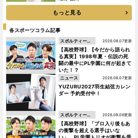
もっと見る
各スポーツコラム記事
スポルティーバ
2026.08.07更新
動画
【高校野球】【今だから語られ
る真実】1998年夏・伝説の死
闘の最中にPL学園に何が起きて
いた！？
ニュース
2026.08.07更新
YUZURU2027羽生結弦カレン
ダー 予約受付中！
スポルティーバ
2026.08.06更新
動画
【高校野球】「プロ入り後もあ
の衝撃を超える選手はいな
い」。PL学園トリオが衝撃を受