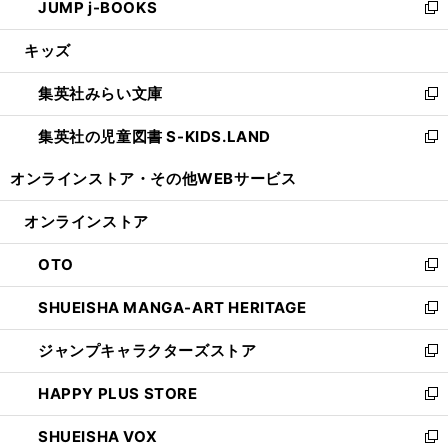
JUMP j-BOOKS
で
ド
ィ
い
新
開
ウ
ン
ウ
し
キッズ
く
で
ド
ィ
い
開
ウ
ン
ウ
集英社みらい文庫
く
で
ド
ィ
新
開
ウ
ン
し
集英社の児童図書 S-KIDS.LAND
く
で
ド
い
新
開
ウ
ウ
し
オンラインストア・
その他WEBサービス
く
で
ィ
い
開
ン
ウ
オンラインストア
く
ド
ィ
ウ
ン
OTO
で
ド
新
開
ウ
し
SHUEISHA MANGA-ART HERITAGE
く
で
い
新
開
ウ
し
ジャンプキャラクターズストア
く
ィ
い
新
ン
ウ
し
HAPPY PLUS STORE
ド
ィ
い
新
ウ
ン
ウ
し
SHUEISHA VOX
で
ド
ィ
い
新