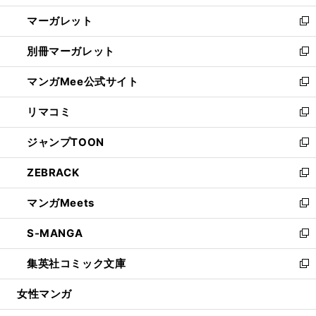
開
ウ
ン
し
マーガレット
く
で
ド
い
新
開
ウ
ウ
し
別冊マーガレット
く
で
ィ
い
新
開
ン
ウ
し
マンガMee公式サイト
く
ド
ィ
い
新
ウ
ン
ウ
し
リマコミ
で
ド
ィ
い
新
開
ウ
ン
ウ
し
ジャンプTOON
く
で
ド
ィ
い
新
開
ウ
ン
ウ
し
ZEBRACK
く
で
ド
ィ
い
新
開
ウ
ン
ウ
し
マンガMeets
く
で
ド
ィ
い
新
開
ウ
ン
ウ
し
S-MANGA
く
で
ド
ィ
い
新
開
ウ
ン
ウ
し
集英社コミック文庫
く
で
ド
ィ
い
新
開
ウ
ン
ウ
し
女性マンガ
く
で
ド
ィ
い
開
ウ
ン
ウ