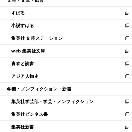
文芸・文庫・総合
で
ド
ィ
開
ウ
ン
すばる
く
で
ド
新
開
ウ
し
小説すばる
く
で
い
新
開
ウ
し
集英社 文芸ステーション
く
ィ
い
新
ン
ウ
し
web 集英社文庫
ド
ィ
い
新
ウ
ン
ウ
し
青春と読書
で
ド
ィ
い
新
開
ウ
ン
ウ
し
アジア人物史
く
で
ド
ィ
い
新
開
ウ
ン
ウ
し
学芸・ノンフィクション・新書
く
で
ド
ィ
い
開
ウ
ン
ウ
集英社学芸部 - 学芸・ノンフィクション
く
で
ド
ィ
新
開
ウ
ン
し
集英社ビジネス書
く
で
ド
い
新
開
ウ
ウ
し
集英社新書
く
で
ィ
い
新