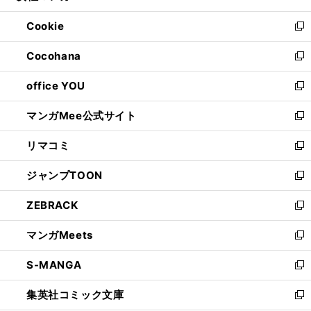
開
ウ
ン
ウ
Cookie
く
で
ド
ィ
新
開
ウ
ン
し
Cocohana
く
で
ド
い
新
開
ウ
ウ
し
office YOU
く
で
ィ
い
新
開
ン
ウ
し
マンガMee公式サイト
く
ド
ィ
い
新
ウ
ン
ウ
し
リマコミ
で
ド
ィ
い
新
開
ウ
ン
ウ
し
ジャンプTOON
く
で
ド
ィ
い
新
開
ウ
ン
ウ
し
ZEBRACK
く
で
ド
ィ
い
新
開
ウ
ン
ウ
し
マンガMeets
く
で
ド
ィ
い
新
開
ウ
ン
ウ
し
S-MANGA
く
で
ド
ィ
い
新
開
ウ
ン
ウ
し
集英社コミック文庫
く
で
ド
ィ
い
新
開
ウ
ン