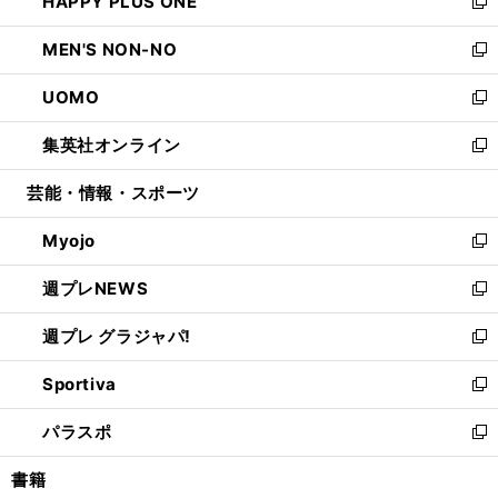
HAPPY PLUS ONE
く
で
ド
ィ
い
新
開
ウ
ン
ウ
し
MEN'S NON-NO
く
で
ド
ィ
い
新
開
ウ
ン
ウ
し
UOMO
く
で
ド
ィ
い
新
開
ウ
ン
ウ
し
集英社オンライン
く
で
ド
ィ
い
新
開
ウ
ン
ウ
し
芸能・情報・スポーツ
く
で
ド
ィ
い
開
ウ
ン
ウ
Myojo
く
で
ド
ィ
新
開
ウ
ン
し
週プレNEWS
く
で
ド
い
新
開
ウ
ウ
し
週プレ グラジャパ!
く
で
ィ
い
新
開
ン
ウ
し
Sportiva
く
ド
ィ
い
新
ウ
ン
ウ
し
パラスポ
で
ド
ィ
い
新
開
ウ
ン
ウ
し
書籍
く
で
ド
ィ
い