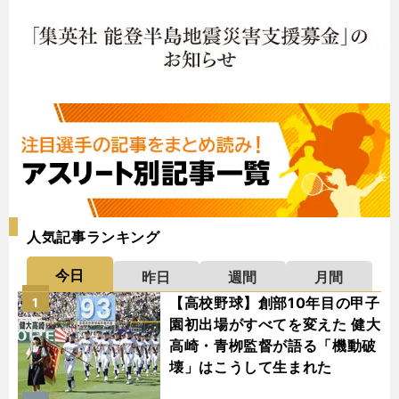
人気記事ランキング
今日
昨日
週間
月間
【高校野球】創部10年目の甲子
1
園初出場がすべてを変えた 健大
高崎・青栁監督が語る「機動破
壊」はこうして生まれた