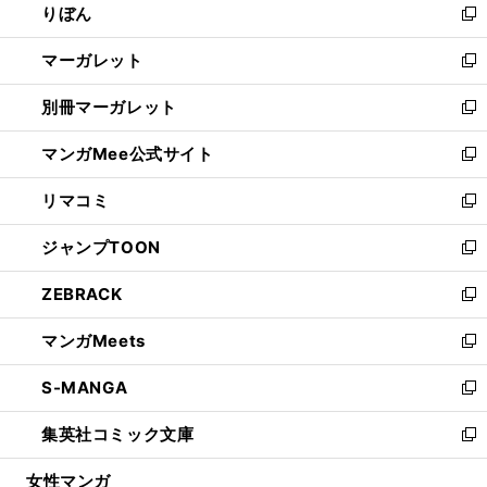
りぼん
く
で
ド
ィ
新
開
ウ
ン
し
マーガレット
く
で
ド
い
新
開
ウ
ウ
し
別冊マーガレット
く
で
ィ
い
新
開
ン
ウ
し
マンガMee公式サイト
く
ド
ィ
い
新
ウ
ン
ウ
し
リマコミ
で
ド
ィ
い
新
開
ウ
ン
ウ
し
ジャンプTOON
く
で
ド
ィ
い
新
開
ウ
ン
ウ
し
ZEBRACK
く
で
ド
ィ
い
新
開
ウ
ン
ウ
し
マンガMeets
く
で
ド
ィ
い
新
開
ウ
ン
ウ
し
S-MANGA
く
で
ド
ィ
い
新
開
ウ
ン
ウ
し
集英社コミック文庫
く
で
ド
ィ
い
新
開
ウ
ン
ウ
し
女性マンガ
く
で
ド
ィ
い