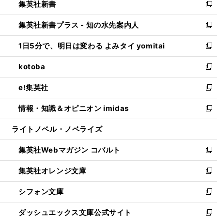
集英社新書
く
で
ィ
い
新
開
ン
ウ
し
集英社新書プラス - 知の水先案内人
く
ド
ィ
い
新
ウ
ン
ウ
し
1日5分で、明日は変わる よみタイ yomitai
で
ド
ィ
い
新
開
ウ
ン
ウ
し
kotoba
く
で
ド
ィ
い
新
開
ウ
ン
ウ
し
e!集英社
く
で
ド
ィ
い
新
開
ウ
ン
ウ
し
情報・知識＆オピニオン imidas
く
で
ド
ィ
い
新
開
ウ
ン
ウ
し
ライトノベル・ノベライズ
く
で
ド
ィ
い
開
ウ
ン
ウ
集英社Webマガジン コバルト
く
で
ド
ィ
新
開
ウ
ン
し
集英社オレンジ文庫
く
で
ド
い
新
開
ウ
ウ
し
シフォン文庫
く
で
ィ
い
新
開
ン
ウ
し
ダッシュエックス文庫公式サイト
く
ド
ィ
い
新