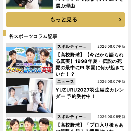
選ぶ理由
もっと見る
各スポーツコラム記事
スポルティーバ
2026.08.07更新
動画
【高校野球】【今だから語られ
る真実】1998年夏・伝説の死
闘の最中にPL学園に何が起きて
いた！？
ニュース
2026.08.07更新
YUZURU2027羽生結弦カレン
ダー 予約受付中！
スポルティーバ
2026.08.06更新
動画
【高校野球】「プロ入り後もあ