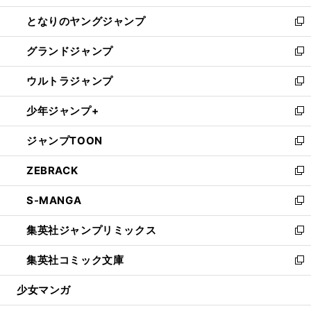
開
ン
ウ
し
となりのヤングジャンプ
く
ド
ィ
い
新
ウ
ン
ウ
し
グランドジャンプ
で
ド
ィ
い
新
開
ウ
ン
ウ
し
ウルトラジャンプ
く
で
ド
ィ
い
新
開
ウ
ン
ウ
し
少年ジャンプ+
く
で
ド
ィ
い
新
開
ウ
ン
ウ
し
ジャンプTOON
く
で
ド
ィ
い
新
開
ウ
ン
ウ
し
ZEBRACK
く
で
ド
ィ
い
新
開
ウ
ン
ウ
し
S-MANGA
く
で
ド
ィ
い
新
開
ウ
ン
ウ
し
集英社ジャンプリミックス
く
で
ド
ィ
い
新
開
ウ
ン
ウ
し
集英社コミック文庫
く
で
ド
ィ
い
新
開
ウ
ン
ウ
し
少女マンガ
く
で
ド
ィ
い
開
ウ
ン
ウ