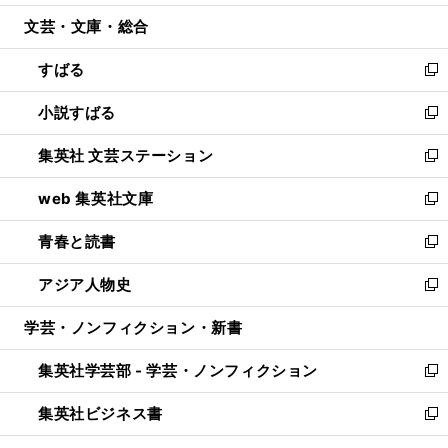
開
ウ
ン
ウ
文芸・文庫・総合
く
で
ド
ィ
開
ウ
ン
すばる
く
で
ド
新
開
ウ
し
小説すばる
く
で
い
新
開
ウ
し
集英社 文芸ステーション
く
ィ
い
新
ン
ウ
し
web 集英社文庫
ド
ィ
い
新
ウ
ン
ウ
し
青春と読書
で
ド
ィ
い
新
開
ウ
ン
ウ
し
アジア人物史
く
で
ド
ィ
い
新
開
ウ
ン
ウ
し
学芸・ノンフィクション・新書
く
で
ド
ィ
い
開
ウ
ン
ウ
集英社学芸部 - 学芸・ノンフィクション
く
で
ド
ィ
新
開
ウ
ン
し
集英社ビジネス書
く
で
ド
い
新
開
ウ
ウ
し