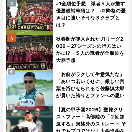
J1全順位予想 識者５人が推す
2
優勝候補筆頭は？ J2降格の憂
き目に遭いそうな３クラブと
は？
秋春制が導入されたJ1リーグ2
3
026－27シーズンの行方はい
かに!? ５人の識者が全順位を
大胆予想
4
「お前がラクして生意気だな」
「あいつ若いくせに」厳しい言
葉を浴びせられるも佐藤慎太郎
が貫いた誇りとファンへの思い
5
【夏の甲子園2026】聖隷クリ
ストファー・高部陸の「２回加
速する」規格外のストレート そ
れでもプロではなく大学進学を