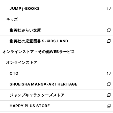
ウ
ン
ウ
し
JUMP j-BOOKS
で
ド
ィ
い
新
開
ウ
ン
ウ
し
キッズ
く
で
ド
ィ
い
開
ウ
ン
ウ
集英社みらい文庫
く
で
ド
ィ
新
開
ウ
ン
し
集英社の児童図書 S-KIDS.LAND
く
で
ド
い
新
開
ウ
ウ
し
オンラインストア・
その他WEBサービス
く
で
ィ
い
開
ン
ウ
オンラインストア
く
ド
ィ
ウ
ン
OTO
で
ド
新
開
ウ
し
SHUEISHA MANGA-ART HERITAGE
く
で
い
新
開
ウ
し
ジャンプキャラクターズストア
く
ィ
い
新
ン
ウ
し
HAPPY PLUS STORE
ド
ィ
い
新
ウ
ン
ウ
し