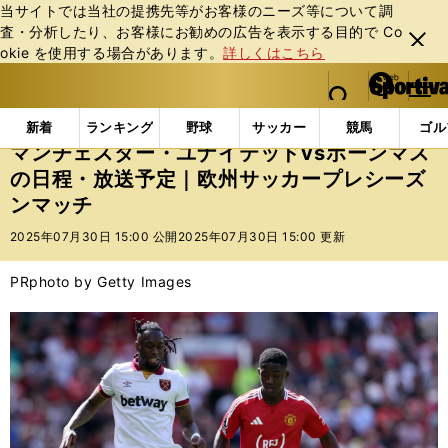
当サイトでは当社の提携先等がお客様のニーズ等について調
査・分析したり、お客様にお勧めの広告を表⽰する⽬的で Co
閉じ
okie を使⽤する場合があります。
詳しくはこちら
る
マイペ
web Sportiva (webスポルティーバ)
検索
メニュ
we
ー
インフォメーション
ニュース
マンチェスター・ユナ
b
ジ
新着
ランキング
野球
サッカー
競馬
ゴル
ス
マンチェスター・ユナイテッドvsボーンマス
ポ
の日程・放送予定｜欧州サッカープレシーズ
ル
ンマッチ
テ
ィ
2025年07月30日 15:00 公開
2025年07月30日 15:00 更新
ー
バ
PR
photo by Getty Images