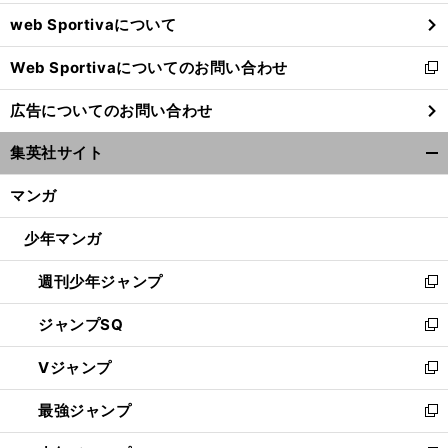
ウ
web Sportivaについて
で
開
Web Sportivaについてのお問い合わせ
く
新
し
広告についてのお問い合わせ
い
ウ
集英社サイト
ィ
開
ン
く/
マンガ
ド
閉
ウ
じ
少年マンガ
で
る
開
週刊少年ジャンプ
く
新
し
ジャンプSQ
い
新
ウ
し
Vジャンプ
ィ
い
新
ン
ウ
し
最強ジャンプ
ド
ィ
い
新
ウ
ン
ウ
し