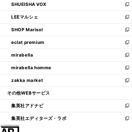
SHUEISHA VOX
で
ド
ィ
い
新
開
ウ
ン
ウ
し
LEEマルシェ
く
で
ド
ィ
い
新
開
ウ
ン
ウ
し
SHOP Marisol
く
で
ド
ィ
い
新
開
ウ
ン
ウ
し
eclat premium
く
で
ド
ィ
い
新
開
ウ
ン
ウ
し
mirabella
く
で
ド
ィ
い
新
開
ウ
ン
ウ
し
mirabella homme
く
で
ド
ィ
い
新
開
ウ
ン
ウ
し
zakka market
く
で
ド
ィ
い
新
開
ウ
ン
ウ
し
その他WEBサービス
く
で
ド
ィ
い
開
ウ
ン
ウ
集英社アドナビ
く
で
ド
ィ
新
開
ウ
ン
し
集英社エディターズ・ラボ
く
で
ド
い
新
開
ウ
ウ
し
く
で
ィ
い