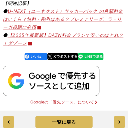
【関連記事】
⚫️
U-NEXT（ユーネクスト）サッカーパック の月額料金
はいくら？無料・割引はある？プレミアリーグ、ラ・リ
ーガ視聴に必須
⚫️
【2025年最新版】DAZN料金プランで安いのはどれ？
｜ダゾーン
いいね
Xでポストする
LINEで送る
line
faceboo
x
k
Googleの「優先ソース」について
一覧に戻る