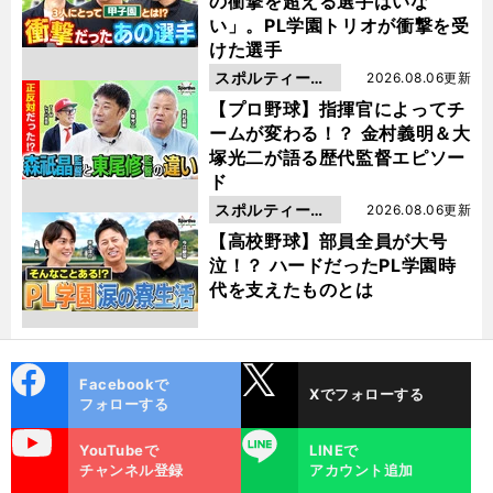
の衝撃を超える選手はいな
い」。PL学園トリオが衝撃を受
けた選手
スポルティーバ
2026.08.06更新
動画
【プロ野球】指揮官によってチ
ームが変わる！？ 金村義明＆大
塚光二が語る歴代監督エピソー
ド
スポルティーバ
2026.08.06更新
動画
【高校野球】部員全員が大号
泣！？ ハードだったPL学園時
代を支えたものとは
cebo
X
Facebookで
Xでフォローする
ok
フォローする
uTube
LINE
YouTubeで
LINEで
チャンネル登録
アカウント追加