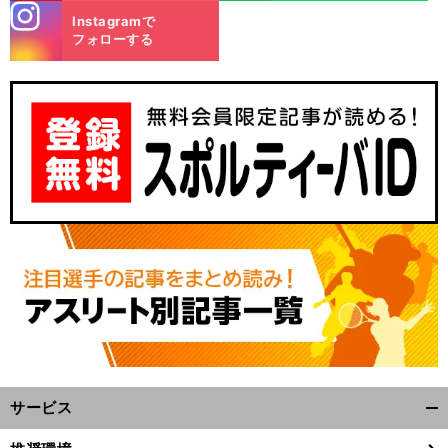
stagra
Instagramで
m
フォローする
】
・
、
・
・
ア
・
ーセナルvsトッテナムの日程
放送予定｜欧州サッカープレシーズンマッチ
U
N
EXT BOX
NG
3
BC
BA
-
I
vs
【
サービス
開
く/