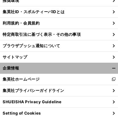
推奨環境
閉
じ
集英社ID・スポルティーバIDとは
る
利用規約・会員規約
特定商取引法に基づく表示・その他の事項
ブラウザプッシュ通知について
サイトマップ
企業情報
開
く/
集英社ホームページ
新
閉
し
じ
集英社プライバシーガイドライン
い
る
ウ
SHUEISHA Privacy Guideline
ィ
ン
Setting of Cookies
ド