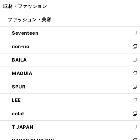
ウ
し
取材・ファッション
く
で
ド
ィ
い
開
ウ
ン
ウ
ファッション・美容
く
で
ド
ィ
開
ウ
ン
Seventeen
く
で
ド
新
開
ウ
し
non-no
く
で
い
新
開
ウ
し
BAILA
く
ィ
い
新
ン
ウ
し
MAQUIA
ド
ィ
い
新
ウ
ン
ウ
し
SPUR
で
ド
ィ
い
新
開
ウ
ン
ウ
し
LEE
く
で
ド
ィ
い
新
開
ウ
ン
ウ
し
eclat
く
で
ド
ィ
い
新
開
ウ
ン
ウ
し
T JAPAN
く
で
ド
ィ
い
新
開
ウ
ン
ウ
し