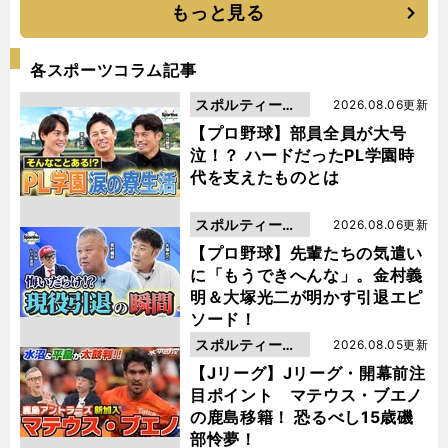
もっと見る
各スポーツコラム記事
スポルティーバ
2026.08.06更新
動画
【プロ野球】部員全員が大号
泣！？ ハードだったPL学園時
代を支えたものとは
スポルティーバ
2026.08.06更新
動画
【プロ野球】先輩たちの気遣い
に「もうできへんな」。金村義
明＆大塚光二が明かす引退エピ
ソード！
スポルティーバ
2026.08.05更新
動画
【Jリーグ】Jリーグ・開幕前注
目ポイント マテウス・ブエノ
の鹿島移籍！ 恐るべし15歳磯
部怜夢！