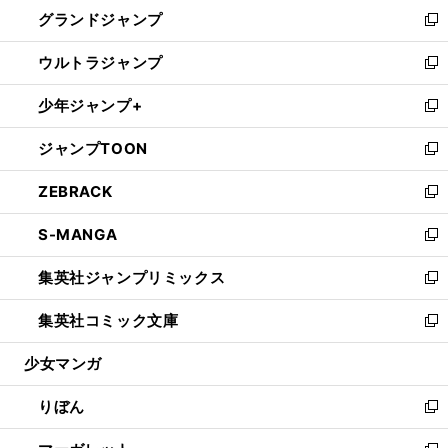
ウ
し
グランドジャンプ
で
ド
ィ
い
新
開
ウ
ン
ウ
し
ウルトラジャンプ
く
で
ド
ィ
い
新
開
ウ
ン
ウ
し
少年ジャンプ+
く
で
ド
ィ
い
新
開
ウ
ン
ウ
し
ジャンプTOON
く
で
ド
ィ
い
新
開
ウ
ン
ウ
し
ZEBRACK
く
で
ド
ィ
い
新
開
ウ
ン
ウ
し
S-MANGA
く
で
ド
ィ
い
新
開
ウ
ン
ウ
し
集英社ジャンプリミックス
く
で
ド
ィ
い
新
開
ウ
ン
ウ
し
集英社コミック文庫
く
で
ド
ィ
い
新
開
ウ
ン
ウ
し
少女マンガ
く
で
ド
ィ
い
開
ウ
ン
ウ
りぼん
く
で
ド
ィ
新
開
ウ
ン
し