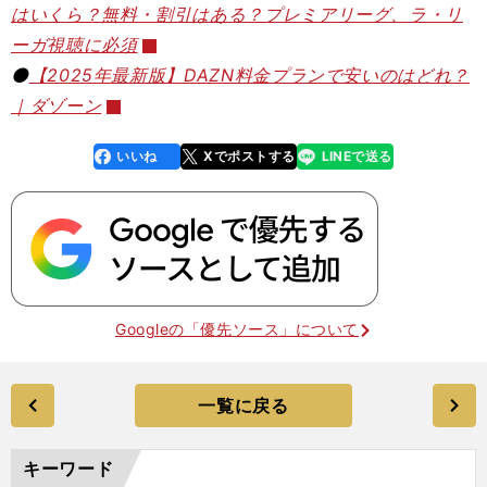
はいくら？無料・割引はある？プレミアリーグ、ラ・リ
ーガ視聴に必須
⚫️
【2025年最新版】DAZN料金プランで安いのはどれ？
｜ダゾーン
いいね
Xでポストする
LINEで送る
line
faceboo
x
k
Googleの「優先ソース」について
一覧に戻る
キーワード