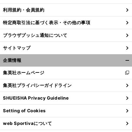
利用規約・会員規約
特定商取引法に基づく表示・その他の事項
ブラウザプッシュ通知について
サイトマップ
企業情報
開
く/
集英社ホームページ
新
閉
し
じ
集英社プライバシーガイドライン
い
る
ウ
SHUEISHA Privacy Guideline
ィ
ン
Setting of Cookies
ド
ウ
web Sportivaについて
で
開