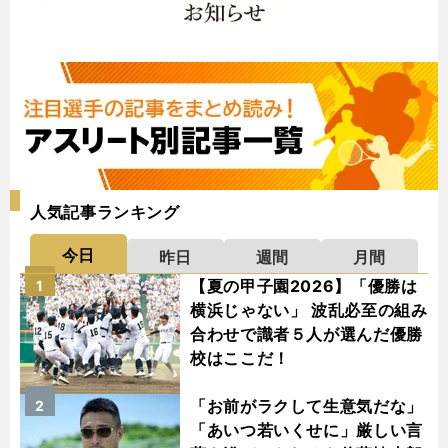
人気記事ランキング
今日
昨日
週間
月間
【夏の甲子園2026】「優勝は
1
横浜じゃない」 波乱必至の組み
合わせで識者５人が選んだ優勝
校はここだ！
「お前がラクして生意気だな」
2
「あいつ若いくせに」厳しい言