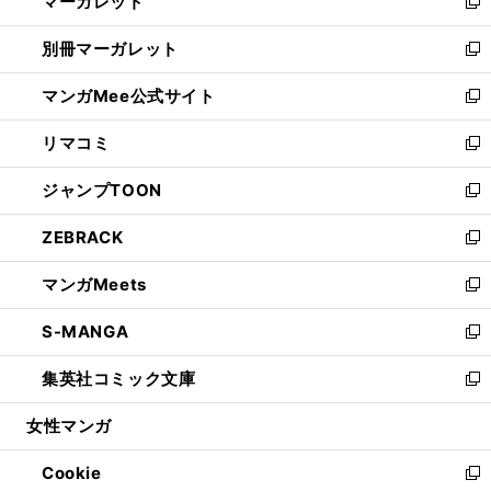
マーガレット
く
で
ド
い
新
開
ウ
ウ
し
別冊マーガレット
く
で
ィ
い
新
開
ン
ウ
し
マンガMee公式サイト
く
ド
ィ
い
新
ウ
ン
ウ
し
リマコミ
で
ド
ィ
い
新
開
ウ
ン
ウ
し
ジャンプTOON
く
で
ド
ィ
い
新
開
ウ
ン
ウ
し
ZEBRACK
く
で
ド
ィ
い
新
開
ウ
ン
ウ
し
マンガMeets
く
で
ド
ィ
い
新
開
ウ
ン
ウ
し
S-MANGA
く
で
ド
ィ
い
新
開
ウ
ン
ウ
し
集英社コミック文庫
く
で
ド
ィ
い
新
開
ウ
ン
ウ
し
女性マンガ
く
で
ド
ィ
い
開
ウ
ン
ウ
Cookie
く
で
ド
ィ
新