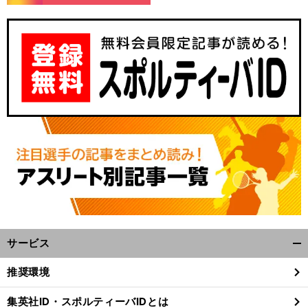
・
【
米
・
】
・
国女子ゴルフ
メジャー大会
AIG女子オープンの日程
放送配信予定｜渋野日向子ら出場
vs
サービス
開
く/
推奨環境
閉
じ
集英社ID・スポルティーバIDとは
る