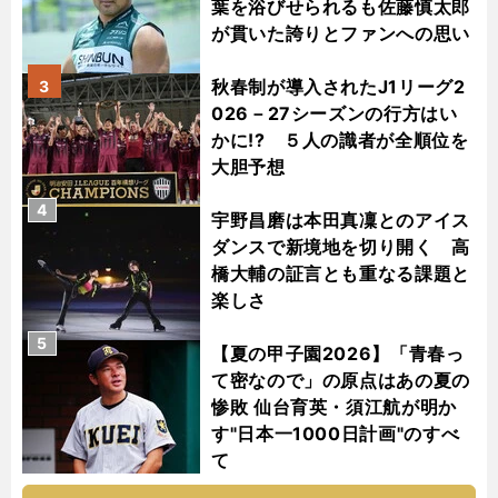
葉を浴びせられるも佐藤慎太郎
が貫いた誇りとファンへの思い
秋春制が導入されたJ1リーグ2
3
026－27シーズンの行方はい
かに!? ５人の識者が全順位を
大胆予想
4
宇野昌磨は本田真凜とのアイス
ダンスで新境地を切り開く 高
橋大輔の証言とも重なる課題と
楽しさ
5
【夏の甲子園2026】「青春っ
て密なので」の原点はあの夏の
惨敗 仙台育英・須江航が明か
す"日本一1000日計画"のすべ
て