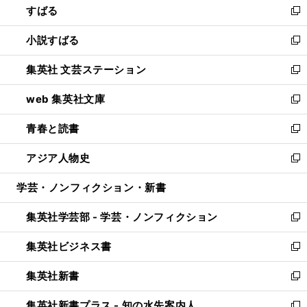
すばる
く
で
ド
新
開
ウ
し
小説すばる
く
で
い
新
開
ウ
し
集英社 文芸ステーション
く
ィ
い
新
ン
ウ
し
web 集英社文庫
ド
ィ
い
新
ウ
ン
ウ
し
青春と読書
で
ド
ィ
い
新
開
ウ
ン
ウ
し
アジア人物史
く
で
ド
ィ
い
新
開
ウ
ン
ウ
し
学芸・ノンフィクション・新書
く
で
ド
ィ
い
開
ウ
ン
ウ
集英社学芸部 - 学芸・ノンフィクション
く
で
ド
ィ
新
開
ウ
ン
し
集英社ビジネス書
く
で
ド
い
新
開
ウ
ウ
し
集英社新書
く
で
ィ
い
新
開
ン
ウ
し
集英社新書プラス - 知の水先案内人
く
ド
ィ