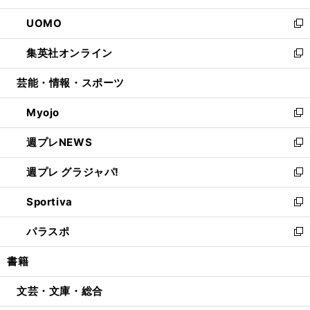
開
ウ
ン
ウ
し
UOMO
く
で
ド
ィ
い
新
開
ウ
ン
ウ
し
集英社オンライン
く
で
ド
ィ
い
新
開
ウ
ン
ウ
し
芸能・情報・スポーツ
く
で
ド
ィ
い
開
ウ
ン
ウ
Myojo
く
で
ド
ィ
新
開
ウ
ン
し
週プレNEWS
く
で
ド
い
新
開
ウ
ウ
し
週プレ グラジャパ!
く
で
ィ
い
新
開
ン
ウ
し
Sportiva
く
ド
ィ
い
新
ウ
ン
ウ
し
パラスポ
で
ド
ィ
い
新
開
ウ
ン
ウ
し
書籍
く
で
ド
ィ
い
開
ウ
ン
ウ
文芸・文庫・総合
く
で
ド
ィ
開
ウ
ン