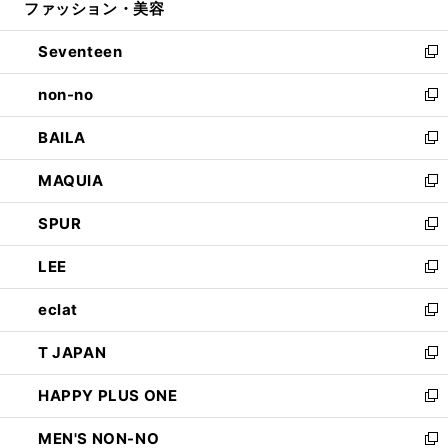
ファッション・美容
く
で
ド
ィ
開
ウ
ン
Seventeen
く
で
ド
新
開
ウ
し
non-no
く
で
い
新
開
ウ
し
BAILA
く
ィ
い
新
ン
ウ
し
MAQUIA
ド
ィ
い
新
ウ
ン
ウ
し
SPUR
で
ド
ィ
い
新
開
ウ
ン
ウ
し
LEE
く
で
ド
ィ
い
新
開
ウ
ン
ウ
し
eclat
く
で
ド
ィ
い
新
開
ウ
ン
ウ
し
T JAPAN
く
で
ド
ィ
い
新
開
ウ
ン
ウ
し
HAPPY PLUS ONE
く
で
ド
ィ
い
新
開
ウ
ン
ウ
し
MEN'S NON-NO
く
で
ド
ィ
い
新