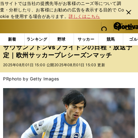
当サイトでは当社の提携先等がお客様のニーズ等について調
査・分析したり、お客様にお勧めの広告を表⽰する⽬的で Co
閉じ
okie を使⽤する場合があります。
詳しくはこちら
る
マイペ
web Sportiva (webスポルティーバ)
検索
メニュ
we
ー
インフォメーション
ニュース
サウサンプトンvsブ
b
ジ
新着
ランキング
野球
サッカー
競馬
ゴル
ス
サウサンプトンvsブライトンの日程・放送予
ポ
定｜欧州サッカープレシーズンマッチ
ル
テ
2025年08月01日 15:00 公開
2025年08月01日 15:03 更新
ィ
ー
PR
photo by Getty Images
バ