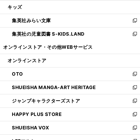
開
ウ
ン
ウ
し
キッズ
く
で
ド
ィ
い
開
ウ
ン
ウ
集英社みらい文庫
く
で
ド
ィ
新
開
ウ
ン
し
集英社の児童図書 S-KIDS.LAND
く
で
ド
い
新
開
ウ
ウ
し
オンラインストア・
その他WEBサービス
く
で
ィ
い
開
ン
ウ
オンラインストア
く
ド
ィ
ウ
ン
OTO
で
ド
新
開
ウ
し
SHUEISHA MANGA-ART HERITAGE
く
で
い
新
開
ウ
し
ジャンプキャラクターズストア
く
ィ
い
新
ン
ウ
し
HAPPY PLUS STORE
ド
ィ
い
新
ウ
ン
ウ
し
SHUEISHA VOX
で
ド
ィ
い
新
開
ウ
ン
ウ
し