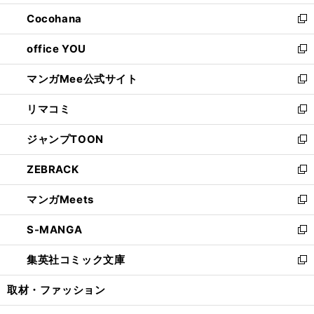
開
ウ
ン
し
Cocohana
く
で
ド
い
新
開
ウ
ウ
し
office YOU
く
で
ィ
い
新
開
ン
ウ
し
マンガMee公式サイト
く
ド
ィ
い
新
ウ
ン
ウ
し
リマコミ
で
ド
ィ
い
新
開
ウ
ン
ウ
し
ジャンプTOON
く
で
ド
ィ
い
新
開
ウ
ン
ウ
し
ZEBRACK
く
で
ド
ィ
い
新
開
ウ
ン
ウ
し
マンガMeets
く
で
ド
ィ
い
新
開
ウ
ン
ウ
し
S-MANGA
く
で
ド
ィ
い
新
開
ウ
ン
ウ
し
集英社コミック文庫
く
で
ド
ィ
い
新
開
ウ
ン
ウ
し
取材・ファッション
く
で
ド
ィ
い
開
ウ
ン
ウ