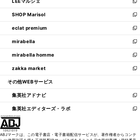
LEEマルシェ
く
で
ド
ィ
い
新
開
ウ
ン
ウ
し
SHOP Marisol
く
で
ド
ィ
い
新
開
ウ
ン
ウ
し
eclat premium
く
で
ド
ィ
い
新
開
ウ
ン
ウ
し
mirabella
く
で
ド
ィ
い
新
開
ウ
ン
ウ
し
mirabella homme
く
で
ド
ィ
い
新
開
ウ
ン
ウ
し
zakka market
く
で
ド
ィ
い
新
開
ウ
ン
ウ
し
その他WEBサービス
く
で
ド
ィ
い
開
ウ
ン
ウ
集英社アドナビ
く
で
ド
ィ
新
開
ウ
ン
し
集英社エディターズ・ラボ
く
で
ド
い
新
開
ウ
ウ
し
く
で
ィ
い
開
ン
ウ
ABJマークは、この電子書店・電子書籍配信サービスが、著作権者からコンテ
く
ド
ィ