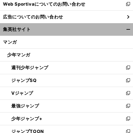
Web Sportivaについてのお問い合わせ
く
新
し
広告についてのお問い合わせ
い
ウ
集英社サイト
ィ
開
ン
く/
マンガ
ド
閉
ウ
じ
少年マンガ
で
る
開
週刊少年ジャンプ
く
新
し
ジャンプSQ
い
新
ウ
し
Vジャンプ
ィ
い
新
ン
ウ
し
最強ジャンプ
ド
ィ
い
新
ウ
ン
ウ
し
少年ジャンプ+
で
ド
ィ
い
新
開
ウ
ン
ウ
し
ジャンプTOON
く
で
ド
ィ
い
新