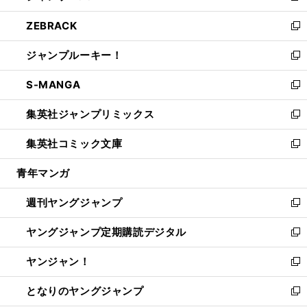
開
ウ
ン
ウ
し
ZEBRACK
く
で
ド
ィ
い
新
開
ウ
ン
ウ
し
ジャンプルーキー！
く
で
ド
ィ
い
新
開
ウ
ン
ウ
し
S-MANGA
く
で
ド
ィ
い
新
開
ウ
ン
ウ
し
集英社ジャンプリミックス
く
で
ド
ィ
い
新
開
ウ
ン
ウ
し
集英社コミック文庫
く
で
ド
ィ
い
新
開
ウ
ン
ウ
し
青年マンガ
く
で
ド
ィ
い
開
ウ
ン
ウ
週刊ヤングジャンプ
く
で
ド
ィ
新
開
ウ
ン
し
ヤングジャンプ定期購読デジタル
く
で
ド
い
新
開
ウ
ウ
し
ヤンジャン！
く
で
ィ
い
新
開
ン
ウ
し
となりのヤングジャンプ
く
ド
ィ
い
新
ウ
ン