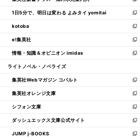
い
新
ウ
ン
ウ
し
1日5分で、明日は変わる よみタイ yomitai
で
ド
ィ
い
新
開
ウ
ン
ウ
し
kotoba
く
で
ド
ィ
い
新
開
ウ
ン
ウ
し
e!集英社
く
で
ド
ィ
い
新
開
ウ
ン
ウ
し
情報・知識＆オピニオン imidas
く
で
ド
ィ
い
新
開
ウ
ン
ウ
し
ライトノベル・ノベライズ
く
で
ド
ィ
い
開
ウ
ン
ウ
集英社Webマガジン コバルト
く
で
ド
ィ
新
開
ウ
ン
し
集英社オレンジ文庫
く
で
ド
い
新
開
ウ
ウ
し
シフォン文庫
く
で
ィ
い
新
開
ン
ウ
し
ダッシュエックス文庫公式サイト
く
ド
ィ
い
新
ウ
ン
ウ
し
JUMP j-BOOKS
で
ド
ィ
い
新