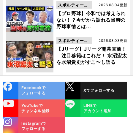
スポルティーバ
2026.08.04更新
動画
【プロ野球】令和では考えられ
ない！？今だから語れる当時の
野球事情とは...
スポルティーバ
2026.08.03更新
動画
【Jリーグ】Jリーグ開幕直前！
注目移籍はこれだ！ 水沼宏太
を水沼貴史がすこ〜し語る
cebo
X
Facebookで
Xでフォローする
ok
フォローする
uTube
LINE
YouTubeで
LINEで
チャンネル登録
アカウント追加
stagra
Instagramで
m
フォローする