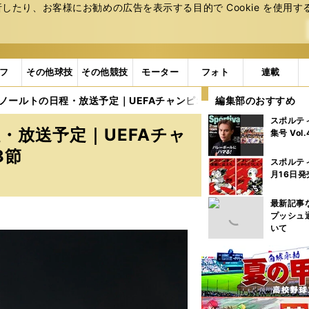
たり、お客様にお勧めの広告を表⽰する⽬的で Cookie を使⽤す
フ
その他球技
その他競技
モーター
フォト
連載
ノールトの日程・放送予定｜UEFAチャンピオンズリーグ リーグフェ
編集部のおすすめ
スポルテ
・放送予定｜UEFAチャ
集号 Vol
3節
スポルテ
月16日発
最新記事
プッシュ
いて