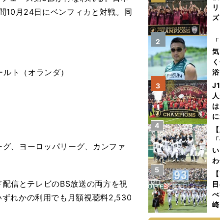
リ
10月24日にベンフィカと対戦。同
ズ
を
「
2
気
く
ールト（オランダ）
浴
太
J
3
ァ
人
は
に
4
と
【
「
リーグ、ヨーロッパリーグ、
カンファ
い
わ
5
だ
【
ド配信とテレビのBS放送の両方を視
目
べ
れかの利用でも月額視聴料2,530
崎
「