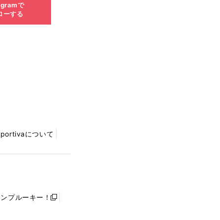
agramで
ローする
Sportivaについて
ャンプルーキー！
新
し
い