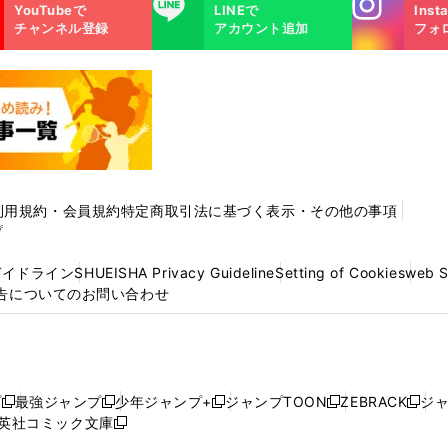
Instagra
LINE
YouTubeで
LINEで
Inst
m
チャンネル登録
アカウント追加
フォ
利用規約・会員規約
特定商取引法に基づく表示・その他の事項
プ
ガイドライン
SHUEISHA Privacy Guideline
Setting of Cookies
web 
告についてのお問い合わせ
プ
最強ジャンプ
少年ジャンプ+
ジャンプTOON
ZEBRACK
ジ
新
新
新
新
新
英社コミック文庫
し
新
し
し
し
し
い
い
し
い
い
い