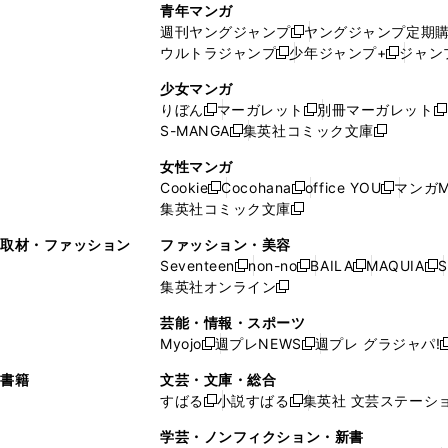
青年マンガ
開
で
い
ウ
ウ
い
週刊ヤングジャンプ
ヤングジャンプ定期
新
く
開
ウ
ィ
ィ
ウ
ウルトラジャンプ
少年ジャンプ+
ジャン
新
し
新
く
ィ
ン
ン
ィ
し
い
し
ン
ド
ド
ン
少女マンガ
い
ウ
い
ド
ウ
ウ
ド
りぼん
マーガレット
別冊マーガレット
新
新
新
ウ
ィ
ウ
ウ
で
で
ウ
S-MANGA
集英社コミック文庫
し
新
し
新
ィ
ン
ィ
で
開
開
で
い
し
い
し
ン
ド
ン
女性マンガ
開
く
く
開
ウ
い
ウ
い
ド
ウ
ド
Cookie
Cocohana
office YOU
マンガM
く
く
新
新
新
ィ
ウ
ィ
ウ
ウ
で
ウ
集英社コミック文庫
し
新
し
し
ン
ィ
ン
ィ
で
開
で
い
し
い
い
ド
ン
ド
ン
取材・ファッション
ファッション・美容
開
く
開
ウ
い
ウ
ウ
ウ
ド
ウ
ド
Seventeen
non-no
BAILA
MAQUIA
S
く
く
新
新
新
新
ィ
ウ
ィ
ィ
で
ウ
で
ウ
集英社オンライン
し
新
し
し
し
ン
ィ
ン
ン
開
で
開
で
い
し
い
い
い
ド
ン
ド
ド
芸能・情報・スポーツ
く
開
く
開
ウ
い
ウ
ウ
ウ
ウ
ド
ウ
ウ
Myojo
週プレNEWS
週プレ グラジャパ!
く
く
新
新
新
ィ
ウ
ィ
ィ
ィ
で
ウ
で
で
し
し
ン
ィ
ン
ン
ン
書籍
文芸・文庫・総合
開
で
開
開
い
い
ド
ン
ド
ド
ド
すばる
小説すばる
集英社 文芸ステーシ
く
開
く
く
新
新
ウ
ウ
ウ
ド
ウ
ウ
ウ
く
し
し
ィ
ィ
学芸・ノンフィクション・新書
で
ウ
で
で
で
い
い