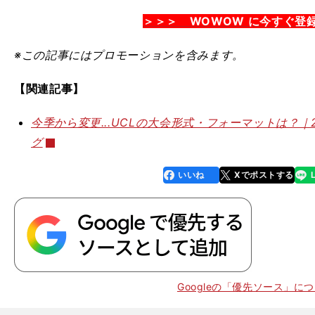
＞＞＞ WOWOW に今すぐ登
※この記事
にはプロモーションを含みます。
【関連記事】
今季から変更...UCLの大会形式・フォーマットは？｜20
グ
いいね
Xでポストする
line
faceboo
x
k
Googleの「優先ソース」に
・
・