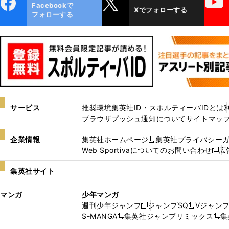
ebo
X
YouTube
Facebookで
Xでフォローする
ok
フォローする
サービス
推奨環境
集英社ID・スポルティーバIDとは
ブラウザプッシュ通知について
サイトマッ
企業情報
集英社ホームページ
集英社プライバシー
新
Web Sportivaについてのお問い合わせ
広
し
新
い
し
集英社サイト
ウ
い
ィ
ウ
マンガ
少年マンガ
ン
ィ
週刊少年ジャンプ
ジャンプSQ
Vジャン
ド
ン
新
新
S-MANGA
集英社ジャンプリミックス
集
ウ
ド
新
し
し
新
で
ウ
し
い
い
し