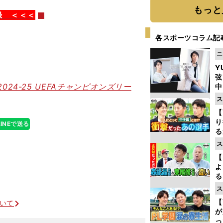
て
もっと
録 ＜＜＜
各スポーツコラム記
ニ
Y
弦
24-25 UEFAチャンピオンズリー
中
ス
【
り
LINEで送る
る
学
ス
け
【
よ
る
光
ス
ピ
【
ついて
が
っ