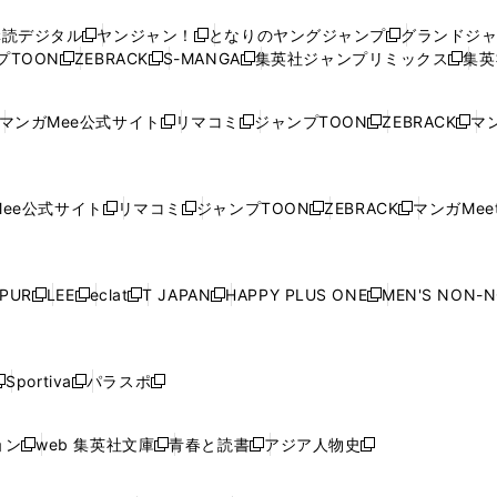
ウ
ウ
い
ウ
ウ
ウ
購読デジタル
ヤンジャン！
となりのヤングジャンプ
グランドジ
新
新
新
ィ
ィ
ウ
ィ
ィ
ィ
プTOON
ZEBRACK
S-MANGA
集英社ジャンプリミックス
集英
新
し
新
し
新
し
新
ン
ン
ィ
ン
ン
ン
し
い
し
い
し
い
し
ド
ド
ン
ド
ド
ド
い
ウ
い
ウ
い
ウ
い
ウ
ウ
ド
ウ
ウ
ウ
マンガMee公式サイト
リマコミ
ジャンプTOON
ZEBRACK
マン
新
新
新
新
ウ
ィ
ウ
ィ
ウ
ィ
ウ
で
で
ウ
で
で
で
し
し
し
し
し
ィ
ン
ィ
ン
ィ
ン
ィ
開
開
で
開
開
開
い
い
い
い
い
ン
ド
ン
ド
ン
ド
ン
く
く
開
く
く
く
ウ
ウ
ウ
ウ
ウ
ド
ウ
ド
ウ
ド
ウ
ド
ee公式サイト
リマコミ
ジャンプTOON
ZEBRACK
マンガMeet
く
新
新
新
新
ィ
ィ
ィ
ィ
ィ
ウ
で
ウ
で
ウ
で
ウ
し
し
し
し
ン
ン
ン
ン
ン
で
開
で
開
で
開
で
い
い
い
い
ド
ド
ド
ド
ド
開
く
開
く
開
く
開
ウ
ウ
ウ
ウ
ウ
ウ
ウ
ウ
ウ
PUR
LEE
eclat
T JAPAN
HAPPY PLUS ONE
MEN'S NON-
く
く
く
く
新
新
新
新
新
ィ
ィ
ィ
ィ
で
で
で
で
で
し
し
し
し
し
ン
ン
ン
ン
開
開
開
開
開
い
い
い
い
い
ド
ド
ド
ド
く
く
く
く
く
ウ
ウ
ウ
ウ
ウ
ウ
ウ
ウ
ウ
Sportiva
パラスポ
新
新
ィ
ィ
ィ
ィ
ィ
で
で
で
で
し
し
し
ン
ン
ン
ン
ン
開
開
開
開
い
い
い
ド
ド
ド
ド
ド
ョン
web 集英社文庫
青春と読書
アジア人物史
く
く
く
く
新
新
新
新
ウ
ウ
ウ
ウ
ウ
ウ
ウ
ウ
し
し
し
し
ィ
ィ
ィ
で
で
で
で
で
い
い
い
い