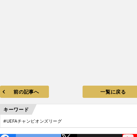
×
UEFA
3
前の記事へ
一覧に戻る
キーワード
#UEFAチャンピオンズリーグ