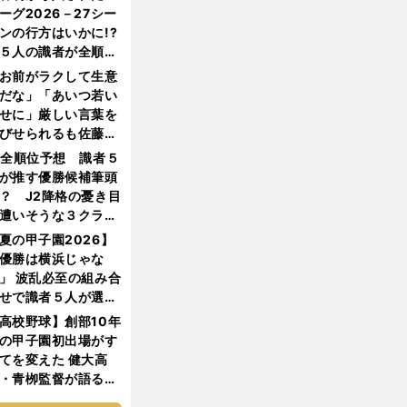
ーグ2026－27シー
ンの行方はいかに!?
５人の識者が全順位
大胆予想
お前がラクして生意
だな」「あいつ若い
せに」厳しい言葉を
びせられるも佐藤慎
郎が貫いた誇りとフ
1全順位予想 識者５
ンへの思い
が推す優勝候補筆頭
？ J2降格の憂き目
遭いそうな３クラブ
は？
夏の甲子園2026】
優勝は横浜じゃな
」 波乱必至の組み合
せで識者５人が選ん
優勝校はここだ！
高校野球】創部10年
の甲子園初出場がす
てを変えた 健大高
・青栁監督が語る
機動破壊」はこうし