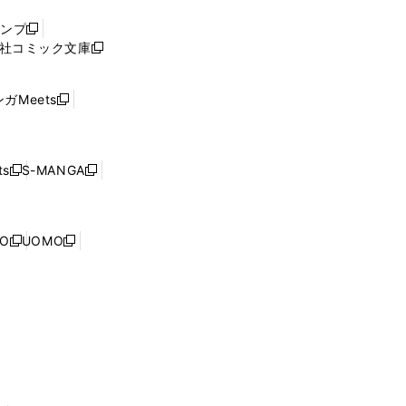
ウ
ャンプ
新
ィ
社コミック文庫
し
新
ン
い
し
ド
ウ
い
ウ
ガMeets
新
ィ
ウ
で
し
ン
ィ
開
い
ド
ン
く
ウ
ウ
ド
s
S-MANGA
新
新
ィ
で
ウ
し
し
ン
開
で
い
い
ド
く
開
ウ
ウ
ウ
NO
UOMO
く
新
新
ィ
ィ
で
し
し
ン
ン
開
い
い
ド
ド
く
ウ
ウ
ウ
ウ
ィ
ィ
で
で
ン
ン
開
開
ド
ド
く
く
ウ
ウ
で
で