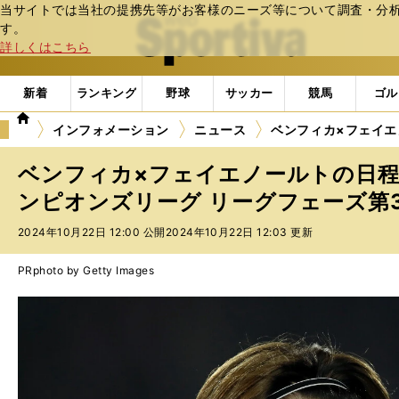
当サイトでは当社の提携先等がお客様のニーズ等について調査・分析し
web Sportiva (webスポルティーバ)
す。
詳しくはこちら
新着
ランキング
野球
サッカー
競馬
ゴル
we
インフォメーション
ニュース
ベンフィカ×フェイエ
b
ス
ベンフィカ×フェイエノールトの日程
ポ
ル
ンピオンズリーグ リーグフェーズ第
テ
2024年10月22日 12:00 公開
2024年10月22日 12:03 更新
ィ
ー
バ
PR
photo by Getty Images