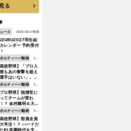
生まれた
見る
事
ュース
2026.08.07更新
UZURU2027羽生結
カレンダー 予約受付
！
ポルティーバ動画
202
高校野球】「プロ入
6.0
後もあの衝撃を超え
8.0
選手はいない」。PL
6更
園トリオが衝撃を受
ポルティーバ動画
202
新
た選手
プロ野球】指揮官に
6.0
ってチームが変わ
8.0
！？ 金村義明＆大塚
6更
二が語る歴代監督エ
ポルティーバ動画
202
新
ソード
高校野球】部員全員
6.0
大号泣！？ ハードだ
8.0
ア
・
たPL学園時代を支え
節