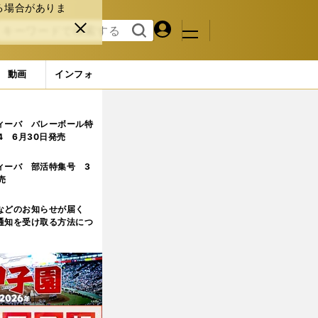
る場合がありま
マイペ
閉じ
検索
メニュ
ー
る
す
ジ
る
動画
インフォ
ーズ第3節
ィーバ バレーボール特
.4 6月30日発売
ィーバ 部活特集号 3
売
などのお知らせが届く
通知を受け取る方法につ