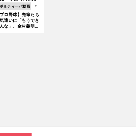
タランタ×セルティックの日程
放送予定｜UEFAチャンピオンズリーグ
リーグフェーズ第3節
6更
ものとは
ポルティーバ動画
202
新
プロ野球】先輩たち
6.0
気遣いに「もうでき
8.0
んな」。金村義明＆
6更
塚光二が明かす引退
新
ピソード！