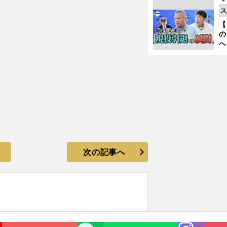
た
ス
【
の
へ
大
エ
次の記事へ