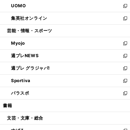
ン
ウ
し
UOMO
く
で
ド
ィ
い
新
開
ウ
ン
ウ
し
集英社オンライン
く
で
ド
ィ
い
新
開
ウ
ン
ウ
し
芸能・情報・スポーツ
く
で
ド
ィ
い
開
ウ
ン
ウ
Myojo
く
で
ド
ィ
新
開
ウ
ン
し
週プレNEWS
く
で
ド
い
新
開
ウ
ウ
し
週プレ グラジャパ!
く
で
ィ
い
新
開
ン
ウ
し
Sportiva
く
ド
ィ
い
新
ウ
ン
ウ
し
パラスポ
で
ド
ィ
い
新
開
ウ
ン
ウ
し
書籍
く
で
ド
ィ
い
開
ウ
ン
ウ
文芸・文庫・総合
く
で
ド
ィ
開
ウ
ン