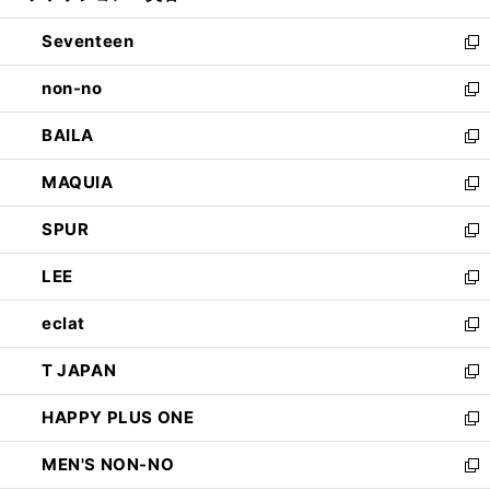
開
ウ
ン
Seventeen
く
で
ド
新
開
ウ
し
non-no
く
で
い
新
開
ウ
し
BAILA
く
ィ
い
新
ン
ウ
し
MAQUIA
ド
ィ
い
新
ウ
ン
ウ
し
SPUR
で
ド
ィ
い
新
開
ウ
ン
ウ
し
LEE
く
で
ド
ィ
い
新
開
ウ
ン
ウ
し
eclat
く
で
ド
ィ
い
新
開
ウ
ン
ウ
し
T JAPAN
く
で
ド
ィ
い
新
開
ウ
ン
ウ
し
HAPPY PLUS ONE
く
で
ド
ィ
い
新
開
ウ
ン
ウ
し
MEN'S NON-NO
く
で
ド
ィ
い
新
開
ウ