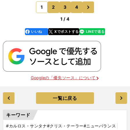
ともない、思うように動かなくなってしまう。「そ
次
1
2
3
4
のページへ
うならないため
1 / 4
いいね
Xでポストする
LINEで送る
line
faceboo
x
k
Googleの「優先ソース」について
一覧に戻る
キーワード
#カルロス・サンタナ
#クリス・テーラー
#ニューバランス