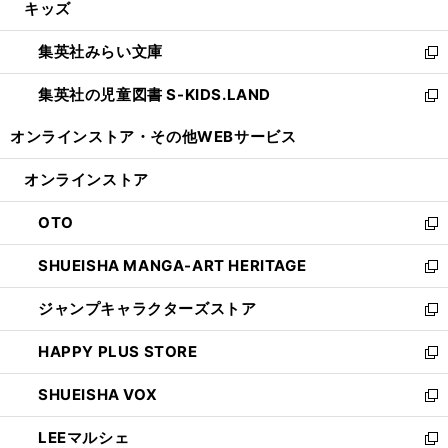
キッズ
く
で
ド
ィ
い
開
ウ
ン
ウ
集英社みらい文庫
く
で
ド
ィ
新
開
ウ
ン
し
集英社の児童図書 S-KIDS.LAND
く
で
ド
い
新
開
ウ
ウ
し
オンラインストア・
その他WEBサービス
く
で
ィ
い
開
ン
ウ
オンラインストア
く
ド
ィ
ウ
ン
OTO
で
ド
新
開
ウ
し
SHUEISHA MANGA-ART HERITAGE
く
で
い
新
開
ウ
し
ジャンプキャラクターズストア
く
ィ
い
新
ン
ウ
し
HAPPY PLUS STORE
ド
ィ
い
新
ウ
ン
ウ
し
SHUEISHA VOX
で
ド
ィ
い
新
開
ウ
ン
ウ
し
LEEマルシェ
く
で
ド
ィ
い
新