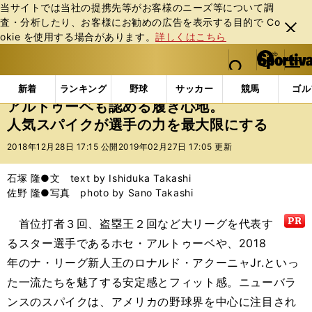
当サイトでは当社の提携先等がお客様のニーズ等について調
査・分析したり、お客様にお勧めの広告を表⽰する⽬的で Co
閉じ
okie を使⽤する場合があります。
詳しくはこちら
る
マイペ
web Sportiva (webスポルティーバ)
検索
メニュ
we
ー
インフォメーション
ニュース
アルトゥーベも認める
b
ジ
新着
ランキング
野球
サッカー
競馬
ゴル
ス
アルトゥーベも認める履き心地。
ポ
人気スパイクが選手の力を最大限にする
ル
テ
2018年12月28日 17:15 公開
2019年02月27日 17:05 更新
ィ
ー
石塚 隆●文 text by Ishiduka Takashi
バ
佐野 隆●写真 photo by Sano Takashi
首位打者３回、盗塁王２回など大リーグを代表す
るスター選手であるホセ・アルトゥーベや、2018
年のナ・リーグ新人王のロナルド・アクーニャJr.といっ
た一流たちを魅了する安定感とフィット感。ニューバラ
ンスのスパイクは、アメリカの野球界を中心に注目され