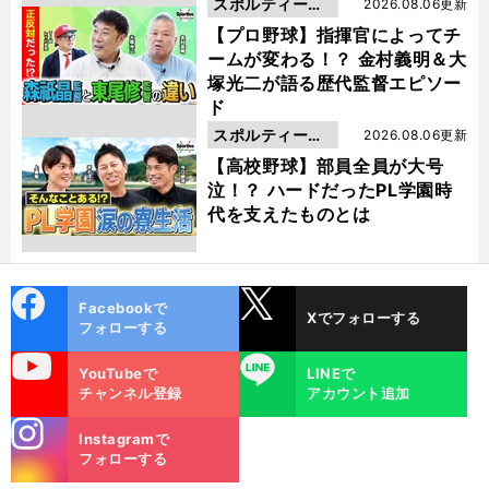
スポルティーバ
2026.08.06更新
動画
【プロ野球】指揮官によってチ
ームが変わる！？ 金村義明＆大
塚光二が語る歴代監督エピソー
ド
スポルティーバ
2026.08.06更新
動画
【高校野球】部員全員が大号
泣！？ ハードだったPL学園時
代を支えたものとは
cebo
X
Facebookで
Xでフォローする
ok
フォローする
uTube
LINE
YouTubeで
LINEで
チャンネル登録
アカウント追加
stagra
Instagramで
m
フォローする