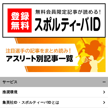
サービス
開
く/
推奨環境
閉
じ
集英社ID・スポルティーバIDとは
る