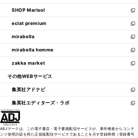
開
ウ
ン
ウ
し
SHOP Marisol
く
で
ド
ィ
い
新
開
ウ
ン
ウ
し
eclat premium
く
で
ド
ィ
い
新
開
ウ
ン
ウ
し
mirabella
く
で
ド
ィ
い
新
開
ウ
ン
ウ
し
mirabella homme
く
で
ド
ィ
い
新
開
ウ
ン
ウ
し
zakka market
く
で
ド
ィ
い
新
開
ウ
ン
ウ
し
その他WEBサービス
く
で
ド
ィ
い
開
ウ
ン
ウ
集英社アドナビ
く
で
ド
ィ
新
開
ウ
ン
し
集英社エディターズ・ラボ
く
で
ド
い
新
開
ウ
ウ
し
く
で
ィ
い
開
ン
ウ
ABJマークは、この電子書店・電子書籍配信サービスが、著作権者からコンテ
く
ド
ィ
ンツ使用許諾を得た正規版配信サービスであることを示す登録商標（登録番号
ウ
ン