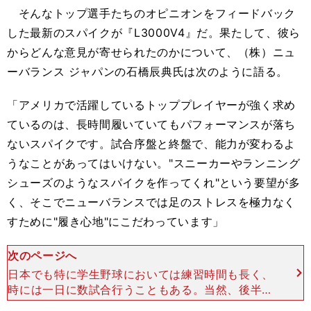
そんなトップ選手たちのオピニオンをフィードバック
した最新のスパイクが『L3000V4』だ。果たして、彼ら
からどんな意見が寄せられたのかについて、（株）ニュ
ーバランス ジャパンの石橋辰典氏は次のように語る。
「アメリカで活躍しているトッププレイヤーが強く求め
ているのは、長時間履いていてもパフォーマンスが落ち
ないスパイクです。試合序盤と終盤で、能力が変わるよ
うなことがあってはいけない。"スニーカーやランニング
シューズのようなスパイクを作ってくれ"という要望が多
く、そこでニューバランスでは足のストレスを極力なく
すために"履き心地"にこだわっています」
次のページへ
日本でも特に学生野球においては練習時間も長く、
時には一日に数試合行うこともある。当然、後半の
方になると足には疲労が蓄積し、時には痛みなども