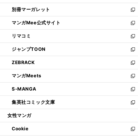
開
ウ
ウ
し
別冊マーガレット
く
で
ィ
い
新
開
ン
ウ
し
マンガMee公式サイト
く
ド
ィ
い
新
ウ
ン
ウ
し
リマコミ
で
ド
ィ
い
新
開
ウ
ン
ウ
し
ジャンプTOON
く
で
ド
ィ
い
新
開
ウ
ン
ウ
し
ZEBRACK
く
で
ド
ィ
い
新
開
ウ
ン
ウ
し
マンガMeets
く
で
ド
ィ
い
新
開
ウ
ン
ウ
し
S-MANGA
く
で
ド
ィ
い
新
開
ウ
ン
ウ
し
集英社コミック文庫
く
で
ド
ィ
い
新
開
ウ
ン
ウ
し
女性マンガ
く
で
ド
ィ
い
開
ウ
ン
ウ
Cookie
く
で
ド
ィ
新
開
ウ
ン
し