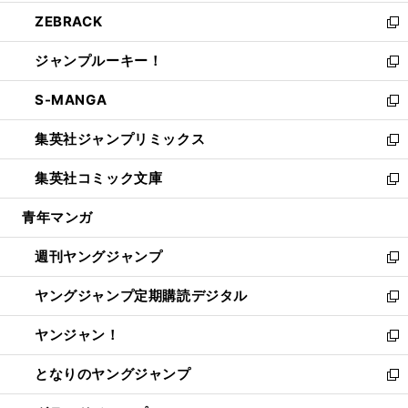
開
ウ
ン
ウ
し
ZEBRACK
く
で
ド
ィ
い
新
開
ウ
ン
ウ
し
ジャンプルーキー！
く
で
ド
ィ
い
新
開
ウ
ン
ウ
し
S-MANGA
く
で
ド
ィ
い
新
開
ウ
ン
ウ
し
集英社ジャンプリミックス
く
で
ド
ィ
い
新
開
ウ
ン
ウ
し
集英社コミック文庫
く
で
ド
ィ
い
新
開
ウ
ン
ウ
し
青年マンガ
く
で
ド
ィ
い
開
ウ
ン
ウ
週刊ヤングジャンプ
く
で
ド
ィ
新
開
ウ
ン
し
ヤングジャンプ定期購読デジタル
く
で
ド
い
新
開
ウ
ウ
し
ヤンジャン！
く
で
ィ
い
新
開
ン
ウ
し
となりのヤングジャンプ
く
ド
ィ
い
新
ウ
ン
ウ
し