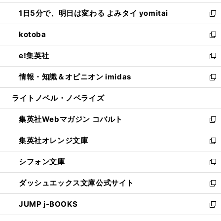
ウ
ン
ウ
し
1日5分で、明日は変わる よみタイ yomitai
で
ド
ィ
い
新
開
ウ
ン
ウ
し
kotoba
く
で
ド
ィ
い
新
開
ウ
ン
ウ
し
e!集英社
く
で
ド
ィ
い
新
開
ウ
ン
ウ
し
情報・知識＆オピニオン imidas
く
で
ド
ィ
い
新
開
ウ
ン
ウ
し
ライトノベル・ノベライズ
く
で
ド
ィ
い
開
ウ
ン
ウ
集英社Webマガジン コバルト
く
で
ド
ィ
新
開
ウ
ン
し
集英社オレンジ文庫
く
で
ド
い
新
開
ウ
ウ
し
シフォン文庫
く
で
ィ
い
新
開
ン
ウ
し
ダッシュエックス文庫公式サイト
く
ド
ィ
い
新
ウ
ン
ウ
し
JUMP j-BOOKS
で
ド
ィ
い
新
開
ウ
ン
ウ
し