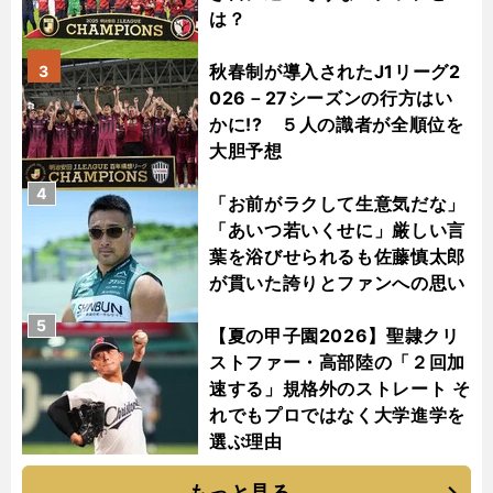
は？
秋春制が導入されたJ1リーグ2
3
026－27シーズンの行方はい
かに!? ５人の識者が全順位を
大胆予想
4
「お前がラクして生意気だな」
「あいつ若いくせに」厳しい言
葉を浴びせられるも佐藤慎太郎
が貫いた誇りとファンへの思い
5
【夏の甲子園2026】聖隷クリ
ストファー・高部陸の「２回加
速する」規格外のストレート そ
れでもプロではなく大学進学を
選ぶ理由
もっと見る