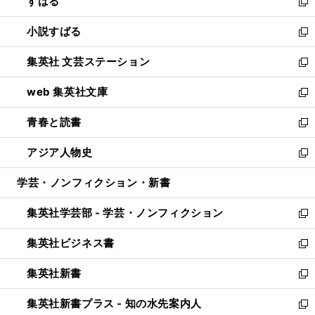
すばる
く
で
ド
新
開
ウ
し
小説すばる
く
で
い
新
開
ウ
し
集英社 文芸ステーション
く
ィ
い
新
ン
ウ
し
web 集英社文庫
ド
ィ
い
新
ウ
ン
ウ
し
青春と読書
で
ド
ィ
い
新
開
ウ
ン
ウ
し
アジア人物史
く
で
ド
ィ
い
新
開
ウ
ン
ウ
し
学芸・ノンフィクション・新書
く
で
ド
ィ
い
開
ウ
ン
ウ
集英社学芸部 - 学芸・ノンフィクション
く
で
ド
ィ
新
開
ウ
ン
し
集英社ビジネス書
く
で
ド
い
新
開
ウ
ウ
し
集英社新書
く
で
ィ
い
新
開
ン
ウ
し
集英社新書プラス - 知の水先案内人
く
ド
ィ
い
新