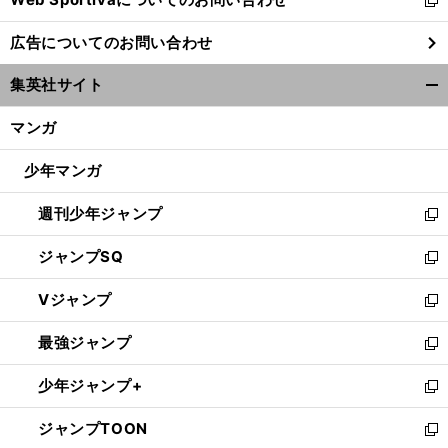
新
し
広告についてのお問い合わせ
い
ウ
集英社サイト
ィ
開
ン
く/
マンガ
ド
閉
ウ
じ
少年マンガ
で
る
開
週刊少年ジャンプ
く
新
し
ジャンプSQ
い
新
ウ
し
Vジャンプ
ィ
い
新
ン
ウ
し
最強ジャンプ
ド
ィ
い
新
ウ
ン
ウ
し
少年ジャンプ+
で
ド
ィ
い
新
開
ウ
ン
ウ
し
ジャンプTOON
く
で
ド
ィ
い
新