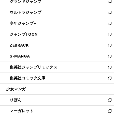
グランドジャンプ
で
ド
ィ
い
新
開
ウ
ン
ウ
し
ウルトラジャンプ
く
で
ド
ィ
い
新
開
ウ
ン
ウ
し
少年ジャンプ+
く
で
ド
ィ
い
新
開
ウ
ン
ウ
し
ジャンプTOON
く
で
ド
ィ
い
新
開
ウ
ン
ウ
し
ZEBRACK
く
で
ド
ィ
い
新
開
ウ
ン
ウ
し
S-MANGA
く
で
ド
ィ
い
新
開
ウ
ン
ウ
し
集英社ジャンプリミックス
く
で
ド
ィ
い
新
開
ウ
ン
ウ
し
集英社コミック文庫
く
で
ド
ィ
い
新
開
ウ
ン
ウ
し
少女マンガ
く
で
ド
ィ
い
開
ウ
ン
ウ
りぼん
く
で
ド
ィ
新
開
ウ
ン
し
マーガレット
く
で
ド
い
新