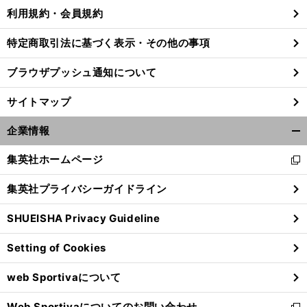
利用規約・会員規約
特定商取引法に基づく表示・その他の事項
ブラウザプッシュ通知について
サイトマップ
企業情報
開
く/
集英社ホームページ
新
閉
し
じ
集英社プライバシーガイドライン
い
る
ウ
。
チ
」
前
SHUEISHA Privacy Guideline
へ
ィ
ン
Setting of Cookies
ド
ウ
web Sportivaについて
で
開
Web Sportivaについてのお問い合わせ
く