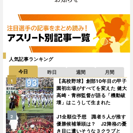
人気記事ランキング
今日
昨日
週間
月間
【高校野球】創部10年目の甲子
1
園初出場がすべてを変えた 健大
高崎・青栁監督が語る「機動破
壊」はこうして生まれた
J1全順位予想 識者５人が推す
2
優勝候補筆頭は？ J2降格の憂
き目に遭いそうな３クラブと