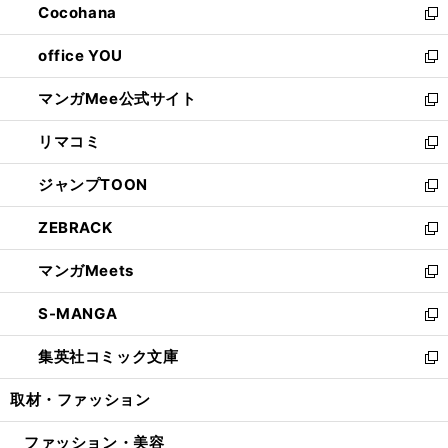
Cocohana
く
で
ド
い
新
開
ウ
ウ
し
office YOU
く
で
ィ
い
新
開
ン
ウ
し
マンガMee公式サイト
く
ド
ィ
い
新
ウ
ン
ウ
し
リマコミ
で
ド
ィ
い
新
開
ウ
ン
ウ
し
ジャンプTOON
く
で
ド
ィ
い
新
開
ウ
ン
ウ
し
ZEBRACK
く
で
ド
ィ
い
新
開
ウ
ン
ウ
し
マンガMeets
く
で
ド
ィ
い
新
開
ウ
ン
ウ
し
S-MANGA
く
で
ド
ィ
い
新
開
ウ
ン
ウ
し
集英社コミック文庫
く
で
ド
ィ
い
新
開
ウ
ン
ウ
し
取材・ファッション
く
で
ド
ィ
い
開
ウ
ン
ウ
ファッション・美容
く
で
ド
ィ