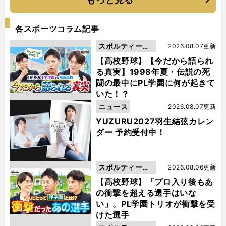
各スポーツコラム記事
スポルティーバ
2026.08.07更新
動画
【高校野球】【今だから語られ
る真実】1998年夏・伝説の死
闘の最中にPL学園に何が起きて
いた！？
ニュース
2026.08.07更新
YUZURU2027羽生結弦カレン
ダー 予約受付中！
スポルティーバ
2026.08.06更新
動画
【高校野球】「プロ入り後もあ
の衝撃を超える選手はいな
い」。PL学園トリオが衝撃を受
けた選手