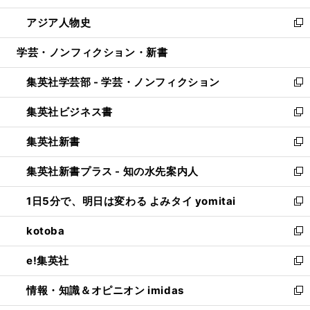
開
ウ
ン
ウ
し
アジア人物史
く
で
ド
ィ
い
新
開
ウ
ン
ウ
し
学芸・ノンフィクション・新書
く
で
ド
ィ
い
開
ウ
ン
ウ
集英社学芸部 - 学芸・ノンフィクション
く
で
ド
ィ
新
開
ウ
ン
し
集英社ビジネス書
く
で
ド
い
新
開
ウ
ウ
し
集英社新書
く
で
ィ
い
新
開
ン
ウ
し
集英社新書プラス - 知の水先案内人
く
ド
ィ
い
新
ウ
ン
ウ
し
1日5分で、明日は変わる よみタイ yomitai
で
ド
ィ
い
新
開
ウ
ン
ウ
し
kotoba
く
で
ド
ィ
い
新
開
ウ
ン
ウ
し
e!集英社
く
で
ド
ィ
い
新
開
ウ
ン
ウ
し
情報・知識＆オピニオン imidas
く
で
ド
ィ
い
新
開
ウ
ン
ウ
し