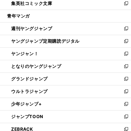
集英社コミック文庫
く
で
ド
ィ
い
新
開
ウ
ン
ウ
し
青年マンガ
く
で
ド
ィ
い
開
ウ
ン
ウ
週刊ヤングジャンプ
く
で
ド
ィ
新
開
ウ
ン
し
ヤングジャンプ定期購読デジタル
く
で
ド
い
新
開
ウ
ウ
し
ヤンジャン！
く
で
ィ
い
新
開
ン
ウ
し
となりのヤングジャンプ
く
ド
ィ
い
新
ウ
ン
ウ
し
グランドジャンプ
で
ド
ィ
い
新
開
ウ
ン
ウ
し
ウルトラジャンプ
く
で
ド
ィ
い
新
開
ウ
ン
ウ
し
少年ジャンプ+
く
で
ド
ィ
い
新
開
ウ
ン
ウ
し
ジャンプTOON
く
で
ド
ィ
い
新
開
ウ
ン
ウ
し
ZEBRACK
く
で
ド
ィ
い
新