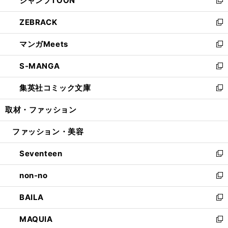
ジャンプTOON
で
ド
ィ
い
新
開
ウ
ン
ウ
し
ZEBRACK
く
で
ド
ィ
い
新
開
ウ
ン
ウ
し
マンガMeets
く
で
ド
ィ
い
新
開
ウ
ン
ウ
し
S-MANGA
く
で
ド
ィ
い
新
開
ウ
ン
ウ
し
集英社コミック文庫
く
で
ド
ィ
い
新
開
ウ
ン
ウ
し
取材・ファッション
く
で
ド
ィ
い
開
ウ
ン
ウ
ファッション・美容
く
で
ド
ィ
開
ウ
ン
Seventeen
く
で
ド
新
開
ウ
し
non-no
く
で
い
新
開
ウ
し
BAILA
く
ィ
い
新
ン
ウ
し
MAQUIA
ド
ィ
い
新