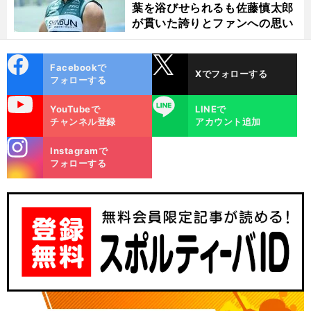
葉を浴びせられるも佐藤慎太郎
が貫いた誇りとファンへの思い
cebo
X
Facebookで
Xでフォローする
ok
フォローする
uTube
LINE
YouTubeで
LINEで
チャンネル登録
アカウント追加
stagra
Instagramで
m
フォローする