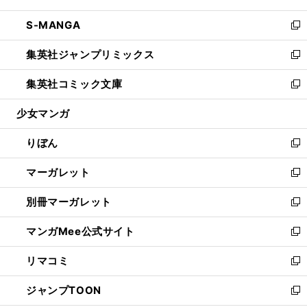
開
ウ
ン
ウ
し
S-MANGA
く
で
ド
ィ
い
新
開
ウ
ン
ウ
し
集英社ジャンプリミックス
く
で
ド
ィ
い
新
開
ウ
ン
ウ
し
集英社コミック文庫
く
で
ド
ィ
い
新
開
ウ
ン
ウ
し
少女マンガ
く
で
ド
ィ
い
開
ウ
ン
ウ
りぼん
く
で
ド
ィ
新
開
ウ
ン
し
マーガレット
く
で
ド
い
新
開
ウ
ウ
し
別冊マーガレット
く
で
ィ
い
新
開
ン
ウ
し
マンガMee公式サイト
く
ド
ィ
い
新
ウ
ン
ウ
し
リマコミ
で
ド
ィ
い
新
開
ウ
ン
ウ
し
ジャンプTOON
く
で
ド
ィ
い
新
開
ウ
ン
ウ