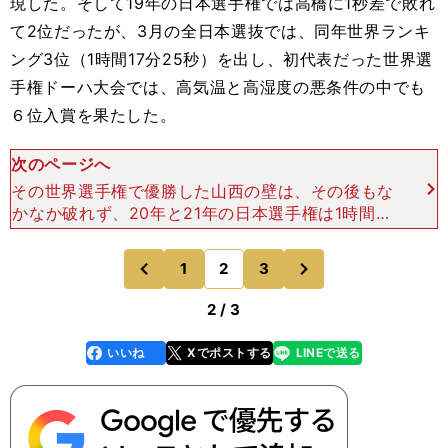
現した。そして19年の日本選手権では高橋に1秒差で敗れ
て2位だったが、3月の全日本選抜では、同年世界ランキ
ング3位（1時間17分25秒）を出し、初代表だった世界選
手権ドーハ大会では、高気温と高湿度の悪条件の中でも
６位入賞を果たした。
次のページへ
その世界選手権で優勝した山西の壁は、その後もな
かなか破れず、20年と21年の日本選手権は1時間17
分台を安定して出すようになってきた山西に対し、
1分以上の差をつけられて2位と3位という結果だっ
次
1
2
3
のページへ
のページへ
た。しか
前
2 / 3
いいね
Xでポストする
LINEで送る
line
faceboo
x
k