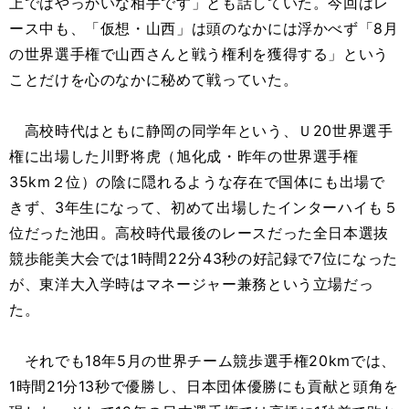
上ではやっかいな相手です」とも話していた。今回はレ
ース中も、「仮想・山西」は頭のなかには浮かべず「8月
の世界選手権で山西さんと戦う権利を獲得する」という
ことだけを心のなかに秘めて戦っていた。
高校時代はともに静岡の同学年という、Ｕ20世界選手
権に出場した川野将虎（旭化成・昨年の世界選手権
35km２位）の陰に隠れるような存在で国体にも出場で
きず、3年生になって、初めて出場したインターハイも５
位だった池田。高校時代最後のレースだった全日本選抜
競歩能美大会では1時間22分43秒の好記録で7位になった
が、東洋大入学時はマネージャー兼務という立場だっ
た。
それでも18年5月の世界チーム競歩選手権20kmでは、
1時間21分13秒で優勝し、日本団体優勝にも貢献と頭角を