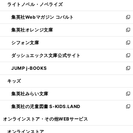
ライトノベル・ノベライズ
く
で
ド
ィ
い
開
ウ
ン
ウ
集英社Webマガジン コバルト
く
で
ド
ィ
新
開
ウ
ン
し
集英社オレンジ文庫
く
で
ド
い
新
開
ウ
ウ
し
シフォン文庫
く
で
ィ
い
新
開
ン
ウ
し
ダッシュエックス文庫公式サイト
く
ド
ィ
い
新
ウ
ン
ウ
し
JUMP j-BOOKS
で
ド
ィ
い
新
開
ウ
ン
ウ
し
キッズ
く
で
ド
ィ
い
開
ウ
ン
ウ
集英社みらい文庫
く
で
ド
ィ
新
開
ウ
ン
し
集英社の児童図書 S-KIDS.LAND
く
で
ド
い
新
開
ウ
ウ
し
オンラインストア・
その他WEBサービス
く
で
ィ
い
開
ン
ウ
オンラインストア
く
ド
ィ