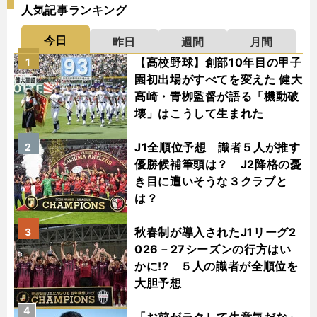
人気記事ランキング
今日
昨日
週間
月間
【高校野球】創部10年目の甲子
1
園初出場がすべてを変えた 健大
高崎・青栁監督が語る「機動破
壊」はこうして生まれた
J1全順位予想 識者５人が推す
2
優勝候補筆頭は？ J2降格の憂
き目に遭いそうな３クラブと
は？
秋春制が導入されたJ1リーグ2
3
026－27シーズンの行方はい
かに!? ５人の識者が全順位を
大胆予想
4