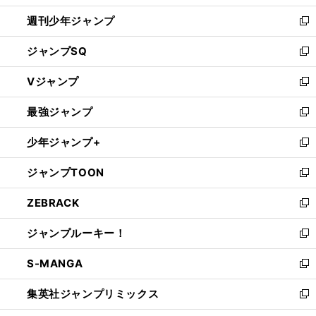
開
週刊少年ジャンプ
く
新
し
ジャンプSQ
い
新
ウ
し
Vジャンプ
ィ
い
新
ン
ウ
し
最強ジャンプ
ド
ィ
い
新
ウ
ン
ウ
し
少年ジャンプ+
で
ド
ィ
い
新
開
ウ
ン
ウ
し
ジャンプTOON
く
で
ド
ィ
い
新
開
ウ
ン
ウ
し
ZEBRACK
く
で
ド
ィ
い
新
開
ウ
ン
ウ
し
ジャンプルーキー！
く
で
ド
ィ
い
新
開
ウ
ン
ウ
し
S-MANGA
く
で
ド
ィ
い
新
開
ウ
ン
ウ
し
集英社ジャンプリミックス
く
で
ド
ィ
い
新
開
ウ
ン
ウ
し