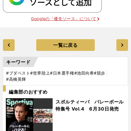
Googleの「優先ソース」について
一覧に戻る
キーワード
#ブダペスト
#世界陸上
#日本選手権
#池田向希
#競歩
#高橋英輝
編集部のおすすめ
スポルティーバ バレーボール
特集号 Vol.4 6月30日発売