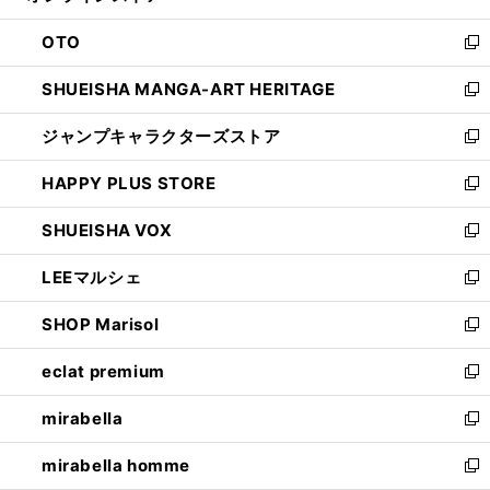
ウ
ン
OTO
で
ド
新
開
ウ
し
SHUEISHA MANGA-ART HERITAGE
く
で
い
新
開
ウ
し
ジャンプキャラクターズストア
く
ィ
い
新
ン
ウ
し
HAPPY PLUS STORE
ド
ィ
い
新
ウ
ン
ウ
し
SHUEISHA VOX
で
ド
ィ
い
新
開
ウ
ン
ウ
し
LEEマルシェ
く
で
ド
ィ
い
新
開
ウ
ン
ウ
し
SHOP Marisol
く
で
ド
ィ
い
新
開
ウ
ン
ウ
し
eclat premium
く
で
ド
ィ
い
新
開
ウ
ン
ウ
し
mirabella
く
で
ド
ィ
い
新
開
ウ
ン
ウ
し
mirabella homme
く
で
ド
ィ
い
新
開
ウ