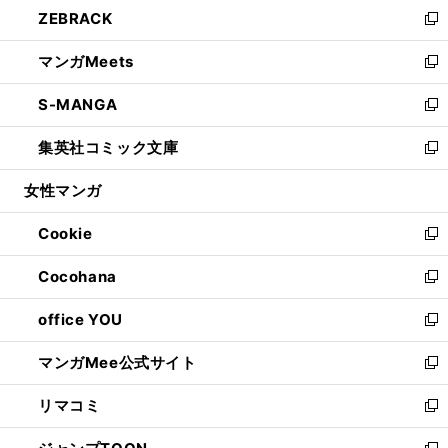
し
ZEBRACK
く
で
ド
ィ
い
新
開
ウ
ン
ウ
し
マンガMeets
く
で
ド
ィ
い
新
開
ウ
ン
ウ
し
S-MANGA
く
で
ド
ィ
い
新
開
ウ
ン
ウ
し
集英社コミック文庫
く
で
ド
ィ
い
新
開
ウ
ン
ウ
し
女性マンガ
く
で
ド
ィ
い
開
ウ
ン
ウ
Cookie
く
で
ド
ィ
新
開
ウ
ン
し
Cocohana
く
で
ド
い
新
開
ウ
ウ
し
office YOU
く
で
ィ
い
新
開
ン
ウ
し
マンガMee公式サイト
く
ド
ィ
い
新
ウ
ン
ウ
し
リマコミ
で
ド
ィ
い
新
開
ウ
ン
ウ
し
く