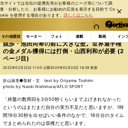
当サイトでは当社の提携先等がお客様のニーズ等について調
査・分析したり、お客様にお勧めの広告を表⽰する⽬的で Co
閉じ
okie を使⽤する場合があります。
詳しくはこちら
る
マイペ
web Sportiva (webスポルティーバ)
検索
メニュ
we
ー
その他競技の記事一覧
陸上
競歩・池田向希の前に
b
ジ
その他競技
モーター
フォト
連載
動画
イン
ス
競歩・池田向希の前に大きな壁。世界選手権
ポ
の金メダル獲得には打倒・山西利和が必要 (2
ル
ページ目)
テ
ィ
2023年02月22日 11:00 公開
2023年02月22日 18:38 更新
ー
バ
折山淑美●取材・文 text by Oriyama Toshimi
photo by Naoki Nishimura/AFLO SPORT
「終盤の数周回を3分50秒くらいまで上げきれなかった
というのはまだまだ自分の実力不足だと思いますが、1時
間19分30秒を出せばいい条件のなかで、18分台のタイム
でまとめられたのは収穫だと思います。