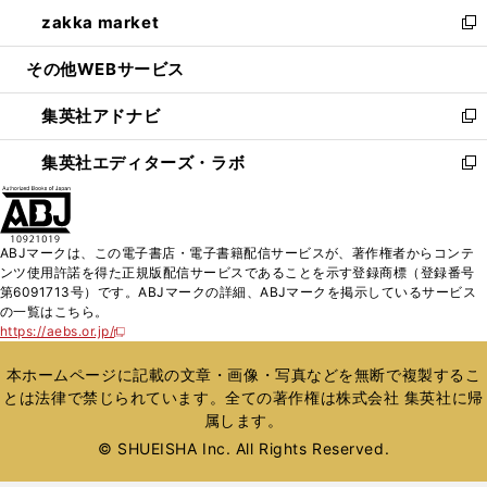
ン
ウ
し
zakka market
く
で
ド
ィ
い
新
開
ウ
ン
ウ
し
その他WEBサービス
く
で
ド
ィ
い
開
ウ
ン
ウ
集英社アドナビ
く
で
ド
ィ
新
開
ウ
ン
し
集英社エディターズ・ラボ
く
で
ド
い
新
開
ウ
ウ
し
く
で
ィ
い
開
ン
ウ
ABJマークは、この電子書店・電子書籍配信サービスが、著作権者からコンテ
く
ド
ィ
ンツ使用許諾を得た正規版配信サービスであることを示す登録商標（登録番号
ウ
ン
第6091713号）です。ABJマークの詳細、ABJマークを掲示しているサービス
で
ド
の一覧はこちら。
開
ウ
https://aebs.or.jp/
新
く
で
し
い
開
本ホームページに記載の文章・画像・写真などを無断で複製するこ
ウ
く
とは法律で禁じられています。全ての著作権は株式会社 集英社に帰
ィ
属します。
ン
ド
© SHUEISHA Inc. All Rights Reserved.
ウ
で