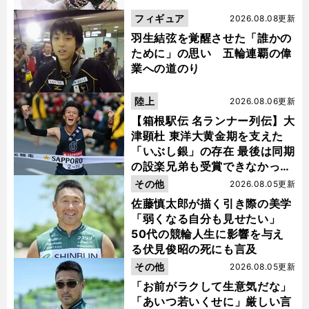
フィギュア
2026.08.08更新
羽生結弦を覚醒させた「誰かの
ために」の思い 五輪連覇の偉
業への道のり
陸上
2026.08.06更新
【箱根駅伝 名ランナー列伝】大
津顕杜 東洋大黄金期を支えた
「いぶし銀」の存在 最後は同期
の設楽兄弟も受賞できなかった
金栗杯に輝く
その他
2026.08.05更新
佐藤慎太郎が描く引き際の美学
「弱くなる自分も見せたい」
50代の競輪人生に影響を与え
る伏見俊昭の死にも言及
その他
2026.08.05更新
「お前がラクして生意気だな」
「あいつ若いくせに」厳しい言