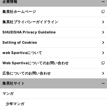
企業情報
へ
開
く/
集英社ホームページ
新
閉
し
じ
集英社プライバシーガイドライン
い
る
ウ
SHUEISHA Privacy Guideline
ィ
ン
Setting of Cookies
ド
ウ
web Sportivaについて
で
開
Web Sportivaについてのお問い合わせ
く
新
し
広告についてのお問い合わせ
い
ウ
集英社サイト
ィ
開
ン
く/
マンガ
ド
閉
ウ
じ
少年マンガ
で
る