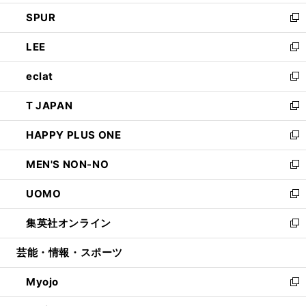
ウ
ン
ウ
し
SPUR
で
ド
ィ
い
新
開
ウ
ン
ウ
し
LEE
く
で
ド
ィ
い
新
開
ウ
ン
ウ
し
eclat
く
で
ド
ィ
い
新
開
ウ
ン
ウ
し
T JAPAN
く
で
ド
ィ
い
新
開
ウ
ン
ウ
し
HAPPY PLUS ONE
く
で
ド
ィ
い
新
開
ウ
ン
ウ
し
MEN'S NON-NO
く
で
ド
ィ
い
新
開
ウ
ン
ウ
し
UOMO
く
で
ド
ィ
い
新
開
ウ
ン
ウ
し
集英社オンライン
く
で
ド
ィ
い
新
開
ウ
ン
ウ
し
芸能・情報・スポーツ
く
で
ド
ィ
い
開
ウ
ン
ウ
Myojo
く
で
ド
ィ
新
開
ウ
ン
し