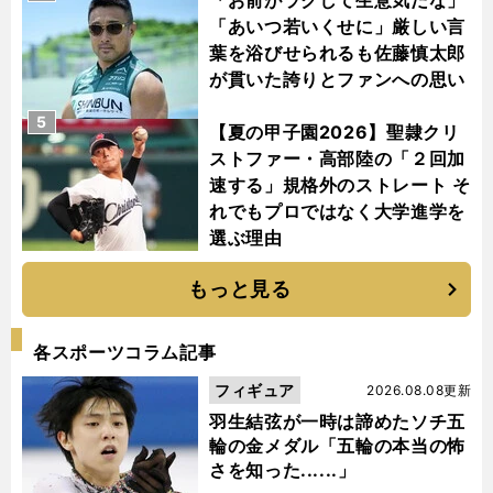
「お前がラクして生意気だな」
「あいつ若いくせに」厳しい言
葉を浴びせられるも佐藤慎太郎
が貫いた誇りとファンへの思い
5
【夏の甲子園2026】聖隷クリ
ストファー・高部陸の「２回加
速する」規格外のストレート そ
れでもプロではなく大学進学を
選ぶ理由
もっと見る
各スポーツコラム記事
フィギュア
2026.08.08更新
羽生結弦が一時は諦めたソチ五
輪の金メダル「五輪の本当の怖
さを知った......」