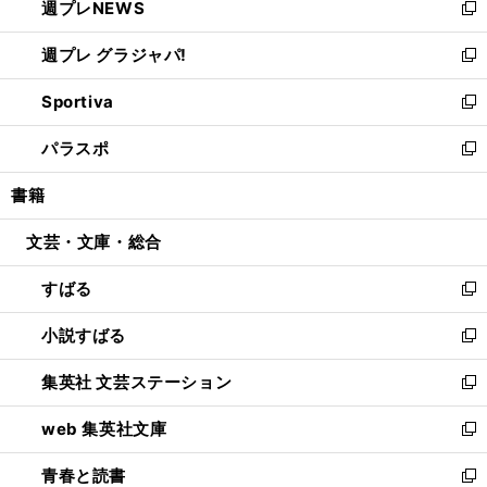
週プレNEWS
く
で
ド
い
新
開
ウ
ウ
し
週プレ グラジャパ!
く
で
ィ
い
新
開
ン
ウ
し
Sportiva
く
ド
ィ
い
新
ウ
ン
ウ
し
パラスポ
で
ド
ィ
い
新
開
ウ
ン
ウ
し
書籍
く
で
ド
ィ
い
開
ウ
ン
ウ
文芸・文庫・総合
く
で
ド
ィ
開
ウ
ン
すばる
く
で
ド
新
開
ウ
し
小説すばる
く
で
い
新
開
ウ
し
集英社 文芸ステーション
く
ィ
い
新
ン
ウ
し
web 集英社文庫
ド
ィ
い
新
ウ
ン
ウ
し
青春と読書
で
ド
ィ
い
新