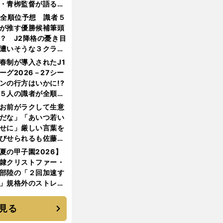
・青栁監督が語る
機動破壊」はこうし
1全順位予想 識者５
生まれた
が推す優勝候補筆頭
？ J2降格の憂き目
遭いそうな３クラブ
は？
春制が導入されたJ1
ーグ2026－27シー
ンの行方はいかに!?
５人の識者が全順位
大胆予想
お前がラクして生意
だな」「あいつ若い
せに」厳しい言葉を
びせられるも佐藤慎
郎が貫いた誇りとフ
夏の甲子園2026】
ンへの思い
隷クリストファー・
部陸の「２回加速す
」規格外のストレー
 それでもプロではな
大学進学を選ぶ理由
見る