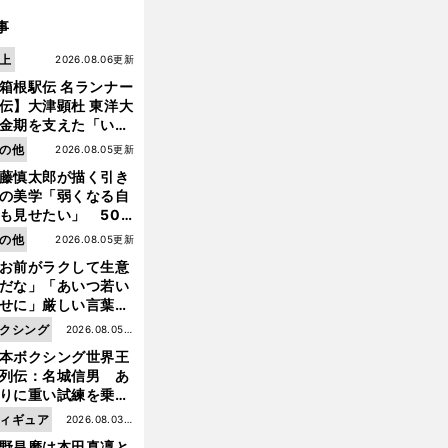
事
上
2026.08.06更新
箱根駅伝 名ランナー
伝】大津顕杜 東洋大
金期を支えた「いぶ
銀」の存在 最後は同
の他
2026.08.05更新
の設楽兄弟も受賞で
藤慎太郎が描く引き
なかった金栗杯に輝
の美学「弱くなる自
も見せたい」 50
の競輪人生に影響を
の他
2026.08.05更新
える伏見俊昭の死に
お前がラクして生意
東
、
長
」
言及
海大
新シーズンは箱根駅伝を含めて「
距離５冠
を獲りにいく
だな」「あいつ若い
せに」厳しい言葉を
びせられるも佐藤慎
クシング
2026.08.05更
郎が貫いた誇りとフ
本ボクシング世界王
新
ンへの思い
列伝：名城信男 あ
りに重い試練を乗り
え「大胆さ」と「巧
ィギュア
2026.08.03更
」で築いた時代
野昌磨は本田真凜と
新