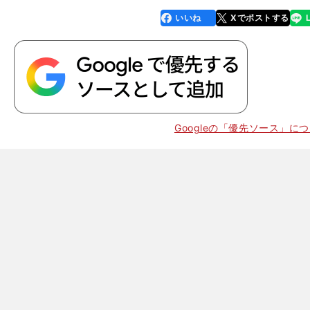
いいね
Xでポストする
line
faceboo
x
k
Googleの「優先ソース」に