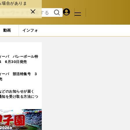
る場合がありま
マイペ
閉じ
検索
メニュ
ー
る
す
ジ
る
動画
インフォ
ィーバ バレーボール特
.4 6月30日発売
ィーバ 部活特集号 3
売
などのお知らせが届く
通知を受け取る方法につ