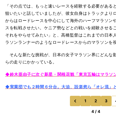
「その点では、もっと速いレースを経験する必要がある
狙いたいと話していましたが、彼女自身はトラックより
からはロードレースを中心にして海外のハーフマラソンや1
スを転戦させたい。ケニア勢などとの戦いを経験させる
それをやらせてみたい」と、高橋監督はこれまでの日本
ラソンランナーのようなロードレースからのマラソンを
そんな新たな挑戦が、日本の女子マラソン界にどんな影
らの走りにかかっている。
◆鈴木亜由子に次ぐ新星・関根花観「東京五輪はマラソ
◆実業団でも２時間６分台。大迫、設楽悠ら「オレ流」と
1
2
3
のページへ
前
4 / 4