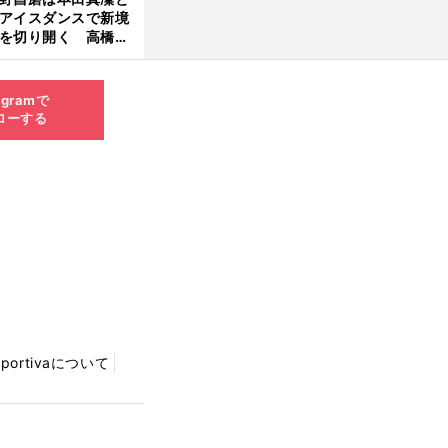
アイスダンスで新境
を切り開く 高橋大
の証言とも重なる課
と楽しさ
agramで
ローする
Sportivaについて