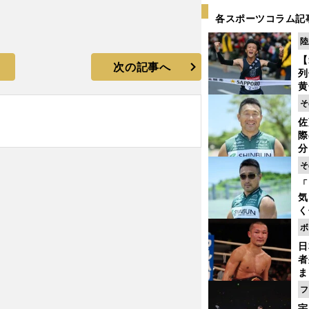
各スポーツコラム記
陸
【
次の記事へ
列
黄
し
そ
期
佐
き
際
く
分
代
そ
与
「
も
気
く
浴
ボ
太
日
ァ
者
ま
越
フ
さ
宇