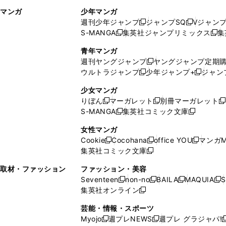
ィ
ウ
マンガ
少年マンガ
ン
ィ
週刊少年ジャンプ
ジャンプSQ
Vジャン
ド
ン
新
新
S-MANGA
集英社ジャンプリミックス
集
ウ
ド
新
し
し
新
で
ウ
し
い
い
し
青年マンガ
開
で
い
ウ
ウ
い
週刊ヤングジャンプ
ヤングジャンプ定期
新
く
開
ウ
ィ
ィ
ウ
ウルトラジャンプ
少年ジャンプ+
ジャン
新
し
新
く
ィ
ン
ン
ィ
し
い
し
ン
ド
ド
ン
少女マンガ
い
ウ
い
ド
ウ
ウ
ド
りぼん
マーガレット
別冊マーガレット
新
新
新
ウ
ィ
ウ
ウ
で
で
ウ
S-MANGA
集英社コミック文庫
し
新
し
新
ィ
ン
ィ
で
開
開
で
い
し
い
し
ン
ド
ン
女性マンガ
開
く
く
開
ウ
い
ウ
い
ド
ウ
ド
Cookie
Cocohana
office YOU
マンガM
く
く
新
新
新
ィ
ウ
ィ
ウ
ウ
で
ウ
集英社コミック文庫
し
新
し
し
ン
ィ
ン
ィ
で
開
で
い
し
い
い
ド
ン
ド
ン
取材・ファッション
ファッション・美容
開
く
開
ウ
い
ウ
ウ
ウ
ド
ウ
ド
Seventeen
non-no
BAILA
MAQUIA
S
く
く
新
新
新
新
ィ
ウ
ィ
ィ
で
ウ
で
ウ
集英社オンライン
し
新
し
し
し
ン
ィ
ン
ン
開
で
開
で
い
し
い
い
い
ド
ン
ド
ド
芸能・情報・スポーツ
く
開
く
開
ウ
い
ウ
ウ
ウ
ウ
ド
ウ
ウ
Myojo
週プレNEWS
週プレ グラジャパ!
く
く
新
新
新
ィ
ウ
ィ
ィ
ィ