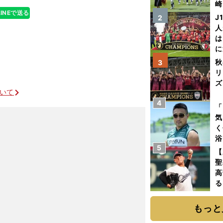
崎
LINEで送る
「
J
2
て
人
は
に
と
秋
3
リ
ズ
ついて
4
を
「
気
く
浴
5
太
【
ァ
聖
高
る
ト
く
もっと