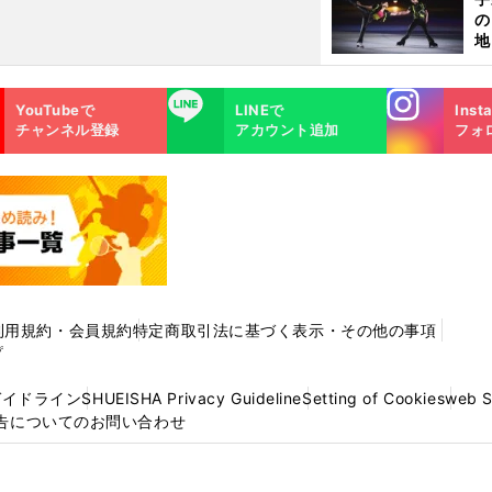
の
地
輔
題
Instagra
LINE
YouTubeで
LINEで
Inst
m
チャンネル登録
アカウント追加
フォ
利用規約・会員規約
特定商取引法に基づく表示・その他の事項
プ
ガイドライン
SHUEISHA Privacy Guideline
Setting of Cookies
web 
告についてのお問い合わせ