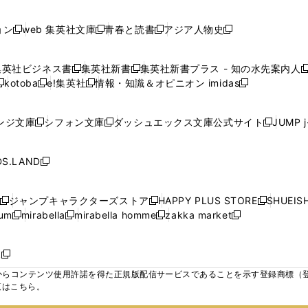
で
で
で
で
し
し
し
ン
ン
ン
ン
ン
開
開
開
開
い
い
い
ド
ド
ド
ド
ド
ョン
web 集英社文庫
青春と読書
アジア人物史
く
く
く
く
新
新
新
新
ウ
ウ
ウ
ウ
ウ
ウ
ウ
ウ
し
し
し
し
ィ
ィ
ィ
で
で
で
で
で
い
い
い
い
ン
ン
ン
集英社ビジネス書
集英社新書
集英社新書プラス - 知の水先案内人
開
開
開
開
開
新
新
新
ウ
ウ
ウ
ウ
ド
ド
ド
kotoba
e!集英社
情報・知識＆オピニオン imidas
く
く
く
く
く
新
し
新
し
新
ィ
ィ
ィ
ィ
ウ
ウ
ウ
し
し
い
し
い
し
ン
ン
ン
ン
で
で
で
い
い
ウ
い
ウ
い
ド
ド
ド
ド
ンジ文庫
シフォン文庫
ダッシュエックス文庫公式サイト
JUMP 
開
開
開
新
新
新
ウ
ウ
ィ
ウ
ィ
ウ
ウ
ウ
ウ
ウ
く
く
く
し
し
し
ィ
ィ
ン
ィ
ン
ィ
で
で
で
で
い
い
い
ン
ン
ド
ン
ド
ン
S.LAND
開
開
開
開
新
ウ
ウ
ウ
ド
ド
ウ
ド
ウ
ド
く
く
く
く
し
ィ
ィ
ィ
ウ
ウ
で
ウ
で
ウ
い
ン
ン
ン
ジャンプキャラクターズストア
HAPPY PLUS STORE
SHUEIS
で
で
開
で
開
で
新
新
新
ウ
ド
ド
ド
ium
mirabella
mirabella homme
zakka market
開
開
く
開
く
開
し
新
新
新
し
新
し
ィ
ウ
ウ
ウ
く
く
く
く
い
し
し
い
し
し
い
ン
で
で
で
ウ
い
い
ウ
い
い
ウ
ド
ボ
開
開
開
新
ィ
ウ
ウ
ィ
ウ
ウ
ィ
ウ
く
く
く
し
らコンテンツ使用許諾を得た正規版配信サービスであることを示す登録商標（登録番
ン
ィ
ィ
ン
ィ
ィ
ン
で
い
覧はこちら。
ド
ン
ン
ド
ン
ン
ド
開
ウ
ウ
ド
ド
ウ
ド
ド
ウ