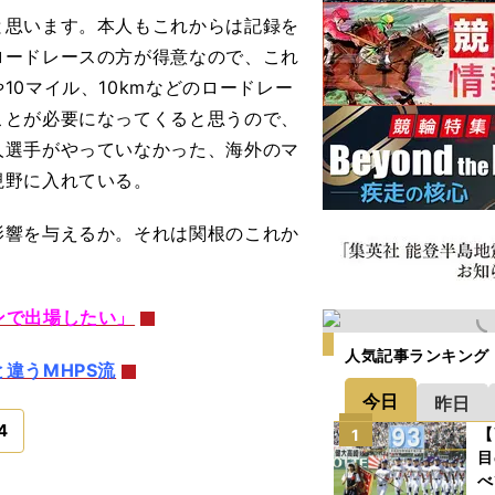
と思います。本人もこれからは記録を
ロードレースの方が得意なので、これ
0マイル、10kmなどのロードレー
ことが必要になってくると思うので、
人選手がやっていなかった、海外のマ
視野に入れている。
響を与えるか。それは関根のこれか
ンで出場したい」
人気記事ランキング
違うMHPS流
今日
昨日
4
【
1
目
べ