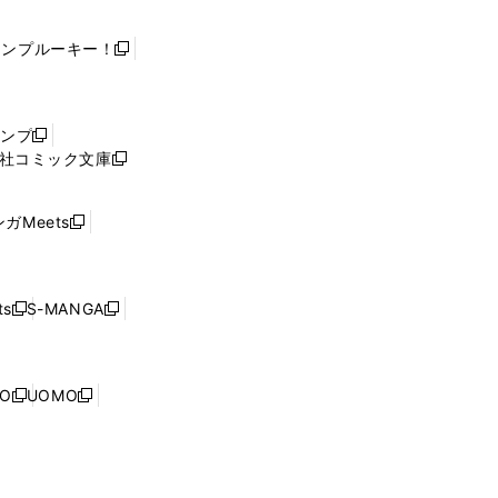
ャンプルーキー！
新
し
い
ウ
ャンプ
新
ィ
社コミック文庫
し
新
ン
い
し
ド
ウ
い
ウ
ガMeets
新
ィ
ウ
で
し
ン
ィ
開
い
ド
ン
く
ウ
ウ
ド
s
S-MANGA
新
新
ィ
で
ウ
し
し
ン
開
で
い
い
ド
く
開
ウ
ウ
ウ
NO
UOMO
く
新
新
ィ
ィ
で
し
し
ン
ン
開
い
い
ド
ド
く
ウ
ウ
ウ
ウ
ィ
ィ