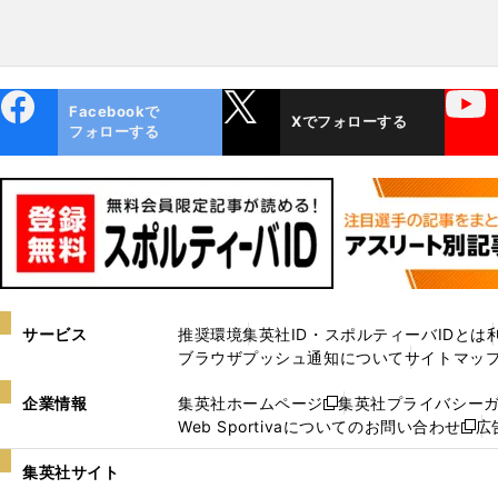
ebo
X
YouTube
Facebookで
Xでフォローする
ok
フォローする
サービス
推奨環境
集英社ID・スポルティーバIDとは
ブラウザプッシュ通知について
サイトマッ
企業情報
集英社ホームページ
集英社プライバシー
新
Web Sportivaについてのお問い合わせ
広
し
新
い
し
集英社サイト
ウ
い