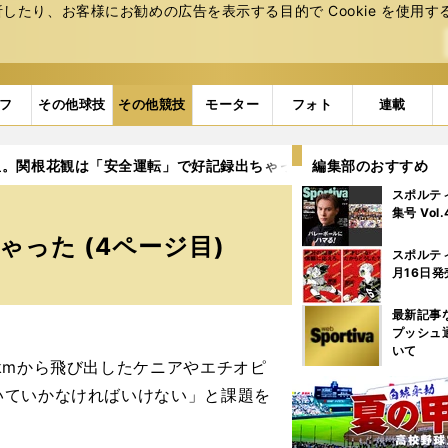
たり、お客様にお勧めの広告を表⽰する⽬的で Cookie を使⽤す
フ
その他球技
その他競技
モーター
フォト
連載
星。関根花観は「安全運転」で好記録出ちゃった
編集部のおすすめ
4ページ目
スポルテ
集号 Vol
った (4ページ目)
スポルテ
月16日発
最新記事
プッシュ
いて
kmから飛び出したケニアやエチオピ
いていかなければいけない」と課題を