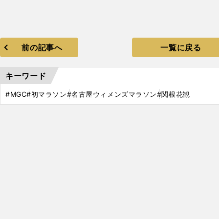
前の記事へ
一覧に戻る
キーワード
#MGC
#初マラソン
#名古屋ウィメンズマラソン
#関根花観