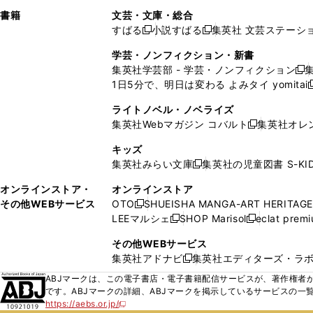
で
ウ
で
で
し
し
ン
ィ
ン
ン
ン
書籍
文芸・文庫・総合
開
で
開
開
い
い
ド
ン
ド
ド
ド
すばる
小説すばる
集英社 文芸ステーシ
く
開
く
く
新
新
ウ
ウ
ウ
ド
ウ
ウ
ウ
く
し
し
ィ
ィ
学芸・ノンフィクション・新書
で
ウ
で
で
で
い
い
ン
ン
集英社学芸部 - 学芸・ノンフィクション
開
で
開
開
開
新
ウ
ウ
ド
ド
1日5分で、明日は変わる よみタイ yomitai
く
開
く
く
く
し
新
ィ
ィ
ウ
ウ
く
い
ン
ン
ライトノベル・ノベライズ
で
で
ウ
ド
ド
集英社Webマガジン コバルト
集英社オレ
開
開
新
ィ
ウ
ウ
く
く
し
ン
キッズ
で
で
い
ド
集英社みらい文庫
集英社の児童図書 S-KID
開
開
新
ウ
ウ
く
く
し
ィ
オンラインストア・
オンラインストア
で
い
ン
その他WEBサービス
OTO
SHUEISHA MANGA-ART HERITAGE
開
新
ウ
ド
LEEマルシェ
SHOP Marisol
eclat prem
く
し
新
新
ィ
ウ
い
し
し
ン
その他WEBサービス
で
ウ
い
い
ド
集英社アドナビ
集英社エディターズ・ラ
開
新
ィ
ウ
ウ
ウ
く
し
ABJマークは、この電子書店・電子書籍配信サービスが、著作権者か
ン
ィ
ィ
で
い
です。ABJマークの詳細、ABJマークを掲示しているサービスの一
ド
ン
ン
開
https://aebs.or.jp/
ウ
新
ウ
ド
ド