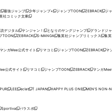
プ
最強ジャンプ
少年ジャンプ+
ジャンプTOON
ZEBRACK
ジ
新
新
新
新
新
英社コミック文庫
し
新
し
し
し
し
い
い
し
い
い
い
ウ
ウ
い
ウ
ウ
ウ
購読デジタル
ヤンジャン！
となりのヤングジャンプ
グランドジ
新
新
新
ィ
ィ
ウ
ィ
ィ
ィ
プTOON
ZEBRACK
S-MANGA
集英社ジャンプリミックス
集英
新
し
新
し
新
し
新
ン
ン
ィ
ン
ン
ン
し
い
し
い
し
い
し
ド
ド
ン
ド
ド
ド
い
ウ
い
ウ
い
ウ
い
ウ
ウ
ド
ウ
ウ
ウ
マンガMee公式サイト
リマコミ
ジャンプTOON
ZEBRACK
マン
新
新
新
新
ウ
ィ
ウ
ィ
ウ
ィ
ウ
で
で
ウ
で
で
で
し
し
し
し
し
ィ
ン
ィ
ン
ィ
ン
ィ
開
開
で
開
開
開
い
い
い
い
い
ン
ド
ン
ド
ン
ド
ン
く
く
開
く
く
く
ウ
ウ
ウ
ウ
ウ
ド
ウ
ド
ウ
ド
ウ
ド
ee公式サイト
リマコミ
ジャンプTOON
ZEBRACK
マンガMeet
く
新
新
新
新
ィ
ィ
ィ
ィ
ィ
ウ
で
ウ
で
ウ
で
ウ
し
し
し
し
ン
ン
ン
ン
ン
で
開
で
開
で
開
で
い
い
い
い
ド
ド
ド
ド
ド
開
く
開
く
開
く
開
ウ
ウ
ウ
ウ
ウ
ウ
ウ
ウ
ウ
PUR
LEE
eclat
T JAPAN
HAPPY PLUS ONE
MEN'S NON-
く
く
く
く
新
新
新
新
新
ィ
ィ
ィ
ィ
で
で
で
で
で
し
し
し
し
し
ン
ン
ン
ン
開
開
開
開
開
い
い
い
い
い
ド
ド
ド
ド
く
く
く
く
く
ウ
ウ
ウ
ウ
ウ
ウ
ウ
ウ
ウ
Sportiva
パラスポ
新
新
ィ
ィ
ィ
ィ
ィ