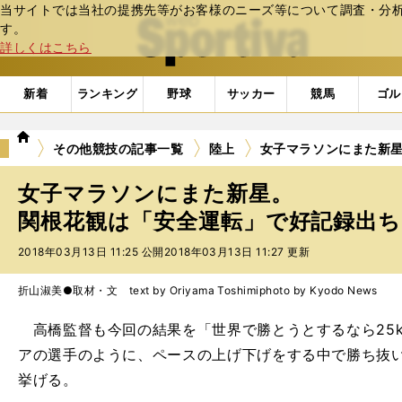
当サイトでは当社の提携先等がお客様のニーズ等について調査・分析し
web Sportiva (webスポルティーバ)
す。
詳しくはこちら
新着
ランキング
野球
サッカー
競馬
ゴル
we
その他競技の記事一覧
陸上
女子マラソンにまた新
b
ス
女子マラソンにまた新星。
ポ
ル
関根花観は「安全運転」で好記録出ちゃ
テ
2018年03月13日 11:25 公開
2018年03月13日 11:27 更新
ィ
ー
バ
折山淑美●取材・文 text by Oriyama Toshimi
photo by Kyodo News
高橋監督も今回の結果を「世界で勝とうとするなら25
アの選手のように、ペースの上げ下げをする中で勝ち抜
挙げる。