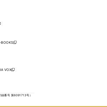
で
で
ン
ン
開
開
ド
ド
く
く
ウ
ウ
で
で
開
開
く
く
し
い
ウ
j-BOOKS
新
ィ
し
ン
い
ド
ウ
ウ
ィ
で
ン
HA VOX
開
新
ド
く
し
ウ
い
で
ウ
開
ィ
く
号 第6091713号）
ン
ド
ウ